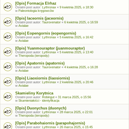
[Opis] Formacja Elrhaz
Ostatni post autor:
Lythronax
«
9 kwietnia 2025, o 18:30
w
Paleontologia kręgowców
[Opis] Iaceornis (jaceornis)
Ostatni post autor:
Taurovenator
«
6 kwietnia 2025, o 16:59
w
Avialae
[Opis] Eopengornis (eopengornis)
Ostatni post autor:
Lythronax
«
5 kwietnia 2025, o 16:42
w
Avialae
[Opis] Yuanmouraptor (juanmouraptor)
Ostatni post autor:
Lythronax
«
5 kwietnia 2025, o 13:40
w
Theropoda (teropody)
[Opis] Apatornis (apatornis)
Ostatni post autor:
Taurovenator
«
4 kwietnia 2025, o 16:28
w
Avialae
[Opis] Liaoxiornis (liaosiornis)
Ostatni post autor:
Lythronax
«
2 kwietnia 2025, o 20:46
w
Avialae
Skamieliny Korytnica
Ostatni post autor:
Robingut
«
31 marca 2025, o 15:56
w
Skamieniałości - identyfikacja
[Opis] Duonychus (duonych)
Ostatni post autor:
Lythronax
«
28 marca 2025, o 22:01
w
Theropoda (teropody)
[Opis] Parabohaiornis (parapohajornis)
Ostatni post autor:
Lythronax
«
26 marca 2025, o 15:45