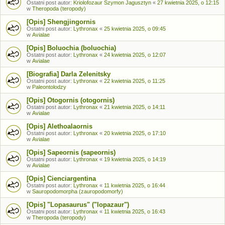
Ostatni post autor:
Kriolofozaur Szymon Jagusztyn
«
27 kwietnia 2025, o 12:15
w
Theropoda (teropody)
[Opis] Shengjingornis
Ostatni post autor:
Lythronax
«
25 kwietnia 2025, o 09:45
w
Avialae
[Opis] Boluochia (boluochia)
Ostatni post autor:
Lythronax
«
24 kwietnia 2025, o 12:07
w
Avialae
[Biografia] Darla Zelenitsky
Ostatni post autor:
Lythronax
«
22 kwietnia 2025, o 11:25
w
Paleontolodzy
[Opis] Otogornis (otogornis)
Ostatni post autor:
Lythronax
«
21 kwietnia 2025, o 14:11
w
Avialae
[Opis] Alethoalaornis
Ostatni post autor:
Lythronax
«
20 kwietnia 2025, o 17:10
w
Avialae
[Opis] Sapeornis (sapeornis)
Ostatni post autor:
Lythronax
«
19 kwietnia 2025, o 14:19
w
Avialae
[Opis] Cienciargentina
Ostatni post autor:
Lythronax
«
11 kwietnia 2025, o 16:44
w
Sauropodomorpha (zauropodomorfy)
[Opis] "Lopasaurus" ("lopazaur")
Ostatni post autor:
Lythronax
«
11 kwietnia 2025, o 16:43
w
Theropoda (teropody)