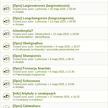
[Opis] Largirostrornis (largirostrornis)
Ostatni post autor:
Lythronax
«
16 maja 2025, o 09:04
w
Avialae
[Opis] Longchengornis (longczengornis)
Ostatni post autor:
Lythronax
«
13 maja 2025, o 09:58
w
Avialae
Ichnofosylia?
Ostatni post autor:
Dimetrodon2
«
12 maja 2025, o 18:08
w
Skamieniałości - identyfikacja
[Opis] Obelignathus
Ostatni post autor:
Kamil Kamiński
«
8 maja 2025, o 20:57
w
Ornithopoda (ornitopody) i pozostałe ptasiomiedniczne
[Opis] Shenqiornis
Ostatni post autor:
Lythronax
«
8 maja 2025, o 06:41
w
Avialae
[Opis] Formacja Anacleto
Ostatni post autor:
Lythronax
«
6 maja 2025, o 21:36
w
Paleontologia kręgowców
[Opis] Schizooura
Ostatni post autor:
Lythronax
«
1 maja 2025, o 10:06
w
Avialae
[Info] Artykuły o ceratopsach
Ostatni post autor:
Lythronax
«
27 kwietnia 2025, o 16:25
w
Ceratopsia (ceratopsy)
[Opis] Caletodraco