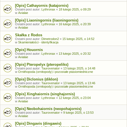
[Opis] Cathayornis (katajornis)
Ostatni post autor:
Lythronax
«
18 lutego 2025, o 09:29
w
Avialae
[Opis] Liaoningornis (liaoningornis)
Ostatni post autor:
Lythronax
«
16 lutego 2025, o 20:39
w
Avialae
Skałka z Rodos
Ostatni post autor:
Dimetrodon2
«
15 lutego 2025, o 14:52
w
Skamieniałości - identyfikacja
[Opis] Houornis
Ostatni post autor:
Lythronax
«
13 lutego 2025, o 20:32
w
Avialae
[Opis] Pteropelyx (pteropeliks)
Ostatni post autor:
Taurovenator
«
13 lutego 2025, o 14:48
w
Ornithopoda (ornitopody) i pozostałe ptasiomiedniczne
[Opis] Diclonius (diklon)
Ostatni post autor:
Taurovenator
«
13 lutego 2025, o 13:46
w
Ornithopoda (ornitopody) i pozostałe ptasiomiedniczne
[Opis] Xinghaiornis (singhajornis)
Ostatni post autor:
Lythronax
«
12 lutego 2025, o 23:04
w
Avialae
[Opis] Neobohaiornis (neopohajornis)
Ostatni post autor:
Taurovenator
«
9 lutego 2025, o 13:53
w
Avialae
[Opis] Dingavis (dingawis)