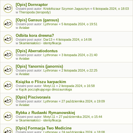
[Opis] Dornraptor
Ostatni post autor:
Kriolofozaur Szymon Jagusztyn
«
6 listopada 2024, o 18:03
w
Theropoda (teropody)
[Opis] Gansus (gansus)
Ostatni post autor:
Lythronax
«
5 listopada 2024, o 19:51
w
Avialae
Odbita kora drewna?
Ostatni post autor:
Dar13
«
4 listopada 2024, o 14:06
w
Skamieniałości - identyfikacja
[Opis] Aberratiodontus
Ostatni post autor:
Lythronax
«
3 listopada 2024, o 21:40
w
Avialae
[Opis] Yanornis (janornis)
Ostatni post autor:
Lythronax
«
2 listopada 2024, o 22:25
w
Avialae
Książka o Fliszu karpackim
Ostatni post autor:
Motyl.11
«
2 listopada 2024, o 16:58
w
Kącik początkującego dinozaurologa
[Opis] Piscivoravis
Ostatni post autor:
Lythronax
«
27 października 2024, o 19:09
w
Avialae
Rybka z Rudawki Rymanowskiej
Ostatni post autor:
Motyl.11
«
27 października 2024, o 15:44
w
Skamieniałości - identyfikacja
[Opis] Formacja Two Medicine
Ostatni post autor:
Lythronax
«
24 października 2024, o 18:08