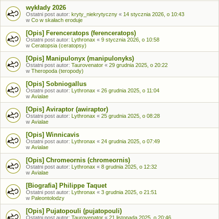
wykłady 2026
Ostatni post autor:
kryty_niekrytyczny
«
14 stycznia 2026, o 10:43
w
Co w skałach eroduje
[Opis] Ferenceratops (ferenceratops)
Ostatni post autor:
Lythronax
«
9 stycznia 2026, o 10:58
w
Ceratopsia (ceratopsy)
[Opis] Manipulonyx (manipulonyks)
Ostatni post autor:
Taurovenator
«
29 grudnia 2025, o 20:22
w
Theropoda (teropody)
[Opis] Sobniogallus
Ostatni post autor:
Lythronax
«
26 grudnia 2025, o 11:04
w
Avialae
[Opis] Aviraptor (awiraptor)
Ostatni post autor:
Lythronax
«
25 grudnia 2025, o 08:28
w
Avialae
[Opis] Winnicavis
Ostatni post autor:
Lythronax
«
24 grudnia 2025, o 07:49
w
Avialae
[Opis] Chromeornis (chromeornis)
Ostatni post autor:
Lythronax
«
8 grudnia 2025, o 12:32
w
Avialae
[Biografia] Philippe Taquet
Ostatni post autor:
Lythronax
«
3 grudnia 2025, o 21:51
w
Paleontolodzy
[Opis] Pujatopouli (pujatopouli)
Ostatni post autor:
Taurovenator
«
21 listopada 2025, o 20:46