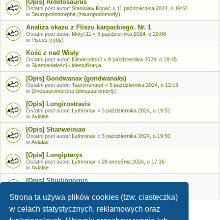
[Opis] Ardetosaurus
Ostatni post autor:
Stanisław Kopeć
«
11 października 2024, o 19:51
w
Sauropodomorpha (zauropodomorfy)
Analiza okazu z Fliszu karpackiego. Nr. 1
Ostatni post autor:
Motyl.11
«
9 października 2024, o 20:08
w
Pisces (ryby)
Kość z nad Wisły
Ostatni post autor:
Dimetrodon2
«
9 października 2024, o 18:45
w
Skamieniałości - identyfikacja
[Opis] Gondwanax (gondwanaks)
Ostatni post autor:
Taurovenator
«
5 października 2024, o 12:13
w
Dinosauromorpha (dinozauromorfy)
[Opis] Longirostravis
Ostatni post autor:
Lythronax
«
3 października 2024, o 19:51
w
Avialae
[Opis] Shanweiniao
Ostatni post autor:
Lythronax
«
3 października 2024, o 19:50
w
Avialae
[Opis] Longipteryx
Ostatni post autor:
Lythronax
«
28 września 2024, o 17:16
w
Avialae
[Opis] Shuilingornis
Ostatni post autor:
Lythronax
«
26 września 2024, o 17:53
w
Avialae
Strona ta używa plików cookies (tzw. ciasteczka)
w celach statystycznych, reklamowych oraz