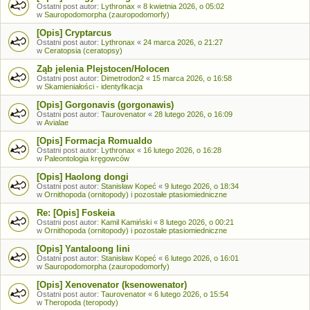
Ostatni post autor:
Lythronax
«
8 kwietnia 2026, o 05:02
w
Sauropodomorpha (zauropodomorfy)
[Opis] Cryptarcus
Ostatni post autor:
Lythronax
«
24 marca 2026, o 21:27
w
Ceratopsia (ceratopsy)
Ząb jelenia Plejstocen/Holocen
Ostatni post autor:
Dimetrodon2
«
15 marca 2026, o 16:58
w
Skamieniałości - identyfikacja
[Opis] Gorgonavis (gorgonawis)
Ostatni post autor:
Taurovenator
«
28 lutego 2026, o 16:09
w
Avialae
[Opis] Formacja Romualdo
Ostatni post autor:
Lythronax
«
16 lutego 2026, o 16:28
w
Paleontologia kręgowców
[Opis] Haolong dongi
Ostatni post autor:
Stanisław Kopeć
«
9 lutego 2026, o 18:34
w
Ornithopoda (ornitopody) i pozostałe ptasiomiedniczne
Re: [Opis] Foskeia
Ostatni post autor:
Kamil Kamiński
«
8 lutego 2026, o 00:21
w
Ornithopoda (ornitopody) i pozostałe ptasiomiedniczne
[Opis] Yantaloong lini
Ostatni post autor:
Stanisław Kopeć
«
6 lutego 2026, o 16:01
w
Sauropodomorpha (zauropodomorfy)
[Opis] Xenovenator (ksenowenator)
Ostatni post autor:
Taurovenator
«
6 lutego 2026, o 15:54
w
Theropoda (teropody)