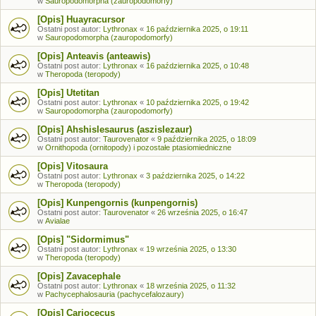
w
Sauropodomorpha (zauropodomorfy)
[Opis] Huayracursor
Ostatni post autor:
Lythronax
«
16 października 2025, o 19:11
w
Sauropodomorpha (zauropodomorfy)
[Opis] Anteavis (anteawis)
Ostatni post autor:
Lythronax
«
16 października 2025, o 10:48
w
Theropoda (teropody)
[Opis] Utetitan
Ostatni post autor:
Lythronax
«
10 października 2025, o 19:42
w
Sauropodomorpha (zauropodomorfy)
[Opis] Ahshislesaurus (aszislezaur)
Ostatni post autor:
Taurovenator
«
9 października 2025, o 18:09
w
Ornithopoda (ornitopody) i pozostałe ptasiomiedniczne
[Opis] Vitosaura
Ostatni post autor:
Lythronax
«
3 października 2025, o 14:22
w
Theropoda (teropody)
[Opis] Kunpengornis (kunpengornis)
Ostatni post autor:
Taurovenator
«
26 września 2025, o 16:47
w
Avialae
[Opis] "Sidormimus"
Ostatni post autor:
Lythronax
«
19 września 2025, o 13:30
w
Theropoda (teropody)
[Opis] Zavacephale
Ostatni post autor:
Lythronax
«
18 września 2025, o 11:32
w
Pachycephalosauria (pachycefalozaury)
[Opis] Cariocecus