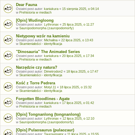
Dear Fauna
Ostatni post autor:
kaniukura
«
15 sierpnia 2025, o 04:14
w
Prehistoria w mediach
[Opis] Wudingloong
Ostatni post autor:
Lythronax
«
25 lipca 2025, o 11:27
w
Sauropodomorpha (zauropodomorfy)
Nietypowy wzór na kamieniu
Ostatni post autor:
Michalina
«
22 lipca 2025, o 13:43
w
Skamieniałości - identyfikacja
"Dinosauria" The Animated Series
Ostatni post autor:
kaniukura
«
20 lipca 2025, o 17:34
w
Prehistoria w mediach
Narzędzie czy natura?
Ostatni post autor:
Dimetrodon2
«
18 lipca 2025, o 17:47
w
Skamieniałości - identyfikacja
Kość z Torre Pedrera
Ostatni post autor:
Motyl.11
«
18 lipca 2025, o 15:32
w
Skamieniałości - identyfikacja
Forgotten Bloodlines - Agate
Ostatni post autor:
kaniukura
«
17 lipca 2025, o 01:42
w
Prehistoria w mediach
[Opis] Tongnanlong (tongnanlong)
Ostatni post autor:
Lythronax
«
12 lipca 2025, o 12:10
w
Sauropodomorpha (zauropodomorfy)
[Opis] Pulaosaurus (pulaozaur)
Ostatni post autor:
Taurovenator
«
11 lipca 2025, o 15:55