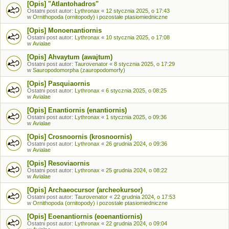
[Opis] "Atlantohadros"
Ostatni post autor:
Lythronax
«
12 stycznia 2025, o 17:43
w
Ornithopoda (ornitopody) i pozostałe ptasiomiedniczne
[Opis] Monoenantiornis
Ostatni post autor:
Lythronax
«
10 stycznia 2025, o 17:08
w
Avialae
[Opis] Ahvaytum (awajtum)
Ostatni post autor:
Taurovenator
«
8 stycznia 2025, o 17:29
w
Sauropodomorpha (zauropodomorfy)
[Opis] Pasquiaornis
Ostatni post autor:
Lythronax
«
6 stycznia 2025, o 08:25
w
Avialae
[Opis] Enantiornis (enantiornis)
Ostatni post autor:
Lythronax
«
1 stycznia 2025, o 09:36
w
Avialae
[Opis] Crosnoornis (krosnoornis)
Ostatni post autor:
Lythronax
«
26 grudnia 2024, o 09:36
w
Avialae
[Opis] Resoviaornis
Ostatni post autor:
Lythronax
«
25 grudnia 2024, o 08:22
w
Avialae
[Opis] Archaeocursor (archeokursor)
Ostatni post autor:
Taurovenator
«
22 grudnia 2024, o 17:53
w
Ornithopoda (ornitopody) i pozostałe ptasiomiedniczne
[Opis] Eoenantiornis (eoenantiornis)
Ostatni post autor:
Lythronax
«
22 grudnia 2024, o 09:04