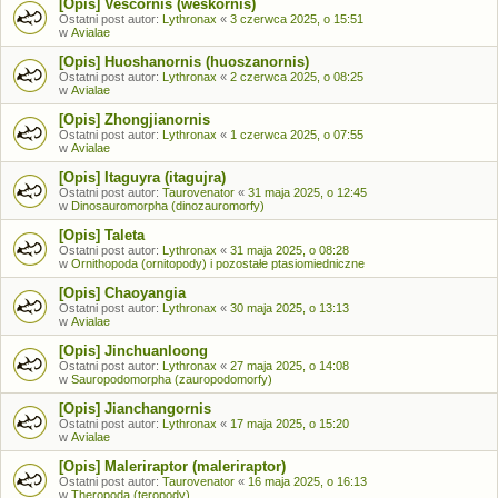
[Opis] Vescornis (weskornis)
Ostatni post autor:
Lythronax
«
3 czerwca 2025, o 15:51
w
Avialae
[Opis] Huoshanornis (huoszanornis)
Ostatni post autor:
Lythronax
«
2 czerwca 2025, o 08:25
w
Avialae
[Opis] Zhongjianornis
Ostatni post autor:
Lythronax
«
1 czerwca 2025, o 07:55
w
Avialae
[Opis] Itaguyra (itagujra)
Ostatni post autor:
Taurovenator
«
31 maja 2025, o 12:45
w
Dinosauromorpha (dinozauromorfy)
[Opis] Taleta
Ostatni post autor:
Lythronax
«
31 maja 2025, o 08:28
w
Ornithopoda (ornitopody) i pozostałe ptasiomiedniczne
[Opis] Chaoyangia
Ostatni post autor:
Lythronax
«
30 maja 2025, o 13:13
w
Avialae
[Opis] Jinchuanloong
Ostatni post autor:
Lythronax
«
27 maja 2025, o 14:08
w
Sauropodomorpha (zauropodomorfy)
[Opis] Jianchangornis
Ostatni post autor:
Lythronax
«
17 maja 2025, o 15:20
w
Avialae
[Opis] Maleriraptor (maleriraptor)
Ostatni post autor:
Taurovenator
«
16 maja 2025, o 16:13
w
Theropoda (teropody)