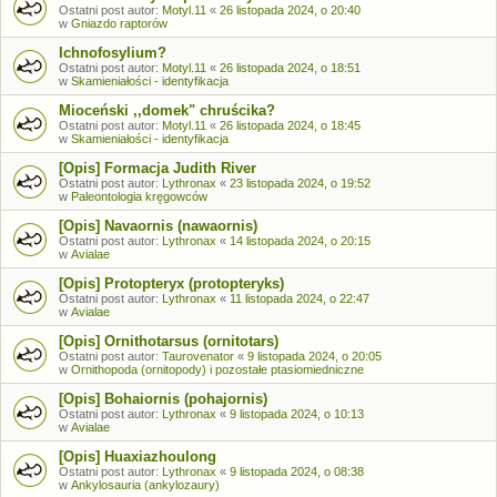
Ostatni post autor:
Motyl.11
«
26 listopada 2024, o 20:40
w
Gniazdo raptorów
Ichnofosylium?
Ostatni post autor:
Motyl.11
«
26 listopada 2024, o 18:51
w
Skamieniałości - identyfikacja
Mioceński ,,domek" chruścika?
Ostatni post autor:
Motyl.11
«
26 listopada 2024, o 18:45
w
Skamieniałości - identyfikacja
[Opis] Formacja Judith River
Ostatni post autor:
Lythronax
«
23 listopada 2024, o 19:52
w
Paleontologia kręgowców
[Opis] Navaornis (nawaornis)
Ostatni post autor:
Lythronax
«
14 listopada 2024, o 20:15
w
Avialae
[Opis] Protopteryx (protopteryks)
Ostatni post autor:
Lythronax
«
11 listopada 2024, o 22:47
w
Avialae
[Opis] Ornithotarsus (ornitotars)
Ostatni post autor:
Taurovenator
«
9 listopada 2024, o 20:05
w
Ornithopoda (ornitopody) i pozostałe ptasiomiedniczne
[Opis] Bohaiornis (pohajornis)
Ostatni post autor:
Lythronax
«
9 listopada 2024, o 10:13
w
Avialae
[Opis] Huaxiazhoulong
Ostatni post autor:
Lythronax
«
9 listopada 2024, o 08:38
w
Ankylosauria (ankylozaury)