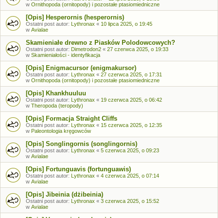
w
Ornithopoda (ornitopody) i pozostałe ptasiomiedniczne
[Opis] Hesperornis (hesperornis)
Ostatni post autor:
Lythronax
«
10 lipca 2025, o 19:45
w
Avialae
Skamieniałe drewno z Piasków Polodowcowych?
Ostatni post autor:
Dimetrodon2
«
27 czerwca 2025, o 19:33
w
Skamieniałości - identyfikacja
[Opis] Enigmacursor (enigmakursor)
Ostatni post autor:
Lythronax
«
27 czerwca 2025, o 17:31
w
Ornithopoda (ornitopody) i pozostałe ptasiomiedniczne
[Opis] Khankhuuluu
Ostatni post autor:
Lythronax
«
19 czerwca 2025, o 06:42
w
Theropoda (teropody)
[Opis] Formacja Straight Cliffs
Ostatni post autor:
Lythronax
«
15 czerwca 2025, o 12:35
w
Paleontologia kręgowców
[Opis] Songlingornis (songlingornis)
Ostatni post autor:
Lythronax
«
5 czerwca 2025, o 09:23
w
Avialae
[Opis] Fortunguavis (fortunguawis)
Ostatni post autor:
Lythronax
«
4 czerwca 2025, o 07:14
w
Avialae
[Opis] Jibeinia (dżibeinia)
Ostatni post autor:
Lythronax
«
3 czerwca 2025, o 15:52
w
Avialae