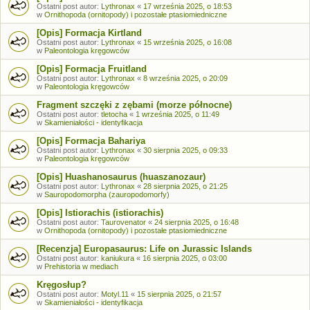
Ostatni post autor:
Lythronax
«
17 września 2025, o 18:53
w
Ornithopoda (ornitopody) i pozostałe ptasiomiedniczne
[Opis] Formacja Kirtland
Ostatni post autor:
Lythronax
«
15 września 2025, o 16:08
w
Paleontologia kręgowców
[Opis] Formacja Fruitland
Ostatni post autor:
Lythronax
«
8 września 2025, o 20:09
w
Paleontologia kręgowców
Fragment szczęki z zębami (morze północne)
Ostatni post autor:
tletocha
«
1 września 2025, o 11:49
w
Skamieniałości - identyfikacja
[Opis] Formacja Bahariya
Ostatni post autor:
Lythronax
«
30 sierpnia 2025, o 09:33
w
Paleontologia kręgowców
[Opis] Huashanosaurus (huaszanozaur)
Ostatni post autor:
Lythronax
«
28 sierpnia 2025, o 21:25
w
Sauropodomorpha (zauropodomorfy)
[Opis] Istiorachis (istiorachis)
Ostatni post autor:
Taurovenator
«
24 sierpnia 2025, o 16:48
w
Ornithopoda (ornitopody) i pozostałe ptasiomiedniczne
[Recenzja] Europasaurus: Life on Jurassic Islands
Ostatni post autor:
kaniukura
«
16 sierpnia 2025, o 03:00
w
Prehistoria w mediach
Kręgosłup?
Ostatni post autor:
Motyl.11
«
15 sierpnia 2025, o 21:57
w
Skamieniałości - identyfikacja