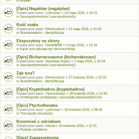
w
Avialae
[Opis] Nagatitan (nagatytan)
Ostatni post autor:
Lythronax
«
18 maja 2026, o 16:41
w
Sauropodomorpha (zauropodomorfy)
Kość ssaka
Ostatni post autor:
Dimetrodon2
«
13 maja 2026, o 19:30
w
Skamieniałości - identyfikacja
Ekspozytory na zbiory
Ostatni post autor:
Daniel8888
«
3 maja 2026, o 10:18
w
Kącik początkującego dinozaurologa
[Opis] Bicharracosaurus (bicharrakozaur)
Ostatni post autor:
Stanisław Kopeć
«
1 maja 2026, o 20:34
w
Sauropodomorpha (zauropodomorfy)
Ząb tura?
Ostatni post autor:
Dimetrodon2
«
27 kwietnia 2026, o 18:32
w
Skamieniałości - identyfikacja
[Opis] Kryptohadros (kryptohadros)
Ostatni post autor:
Taurovenator
«
18 kwietnia 2026, o 13:40
w
Ornithopoda (ornitopody) i pozostałe ptasiomiedniczne
[Opis] Ptychotherates
Ostatni post autor:
Lythronax
«
18 kwietnia 2026, o 08:40
w
Theropoda (teropody)
Krzermień z odciskiem
Ostatni post autor:
michal
«
10 kwietnia 2026, o 12:41
w
Pytania i problemy
[Opis] Xiangyunloong