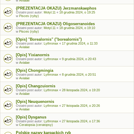
w
Avialae
{PREZENTACJA OKAZU} Jerzmanskaephos
Ostatni post autor:
Motyl.11
«
18 grudnia 2024, o 19:25
w
Pisces (ryby)
{PREZENTACJA OKAZU} Oligoserranoides
Ostatni post autor:
Motyl.11
«
18 grudnia 2024, o 19:10
w
Pisces (ryby)
[Opis] "Borealornis" ("borealornis")
Ostatni post autor:
Lythronax
«
17 grudnia 2024, o 11:33
w
Avialae
[Opis] Yixianornis
Ostatni post autor:
Lythronax
«
9 grudnia 2024, o 20:43
w
Avialae
[Opis] Chongmingia
Ostatni post autor:
Lythronax
«
8 grudnia 2024, o 20:51
w
Avialae
[Opis] Changzuiornis
Ostatni post autor:
Lythronax
«
28 listopada 2024, o 19:20
w
Avialae
[Opis] Neuquenornis
Ostatni post autor:
Lythronax
«
27 listopada 2024, o 20:26
w
Avialae
[Opis] Dysganus
Ostatni post autor:
Lythronax
«
27 listopada 2024, o 17:36
w
Ceratopsia (ceratopsy)
Polskie nazwy karpackich ryb