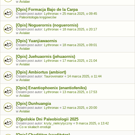
w
Avialae
[Opis] Formacja Bajo de la Carpa
Ostatni post autor:
Lythronax
«
25 marca 2025, o 09:45
w
Paleontologia kręgowców
[Opis] Noguerornis (noguerornis)
Ostatni post autor:
Lythronax
«
18 marca 2025, o 20:17
w
Avialae
[Opis] Yuanjiawaornis
Ostatni post autor:
Lythronax
«
18 marca 2025, o 09:01
w
Avialae
[Opis] Juehuaornis (jehuaornis)
Ostatni post autor:
Lythronax
«
17 marca 2025, o 21:04
w
Avialae
[Opis] Ambiortus (ambiort)
Ostatni post autor:
Taurovenator
«
14 marca 2025, o 11:44
w
Avialae
[Opis] Enantiophoenix (enantiofeniks)
Ostatni post autor:
Lythronax
«
13 marca 2025, o 17:53
w
Avialae
[Opis] Dunhuangia
Ostatni post autor:
Lythronax
«
12 marca 2025, o 20:00
w
Avialae
(O)polskie Dni Paleobiologii 2025
Ostatni post autor:
kryty_niekrytyczny
«
9 marca 2025, o 13:42
w
Co w skałach eroduje
[Opis] Chadititan (czaditytan)