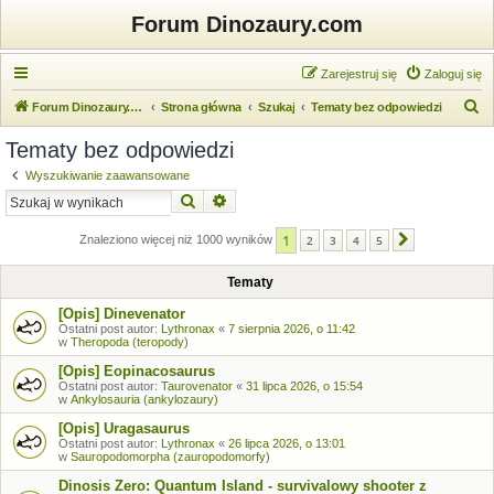
Forum Dinozaury.com
Zarejestruj się
Zaloguj się
S
Forum Dinozaury.com
Strona główna
Szukaj
Tematy bez odpowiedzi
z
Tematy bez odpowiedzi
u
Wyszukiwanie zaawansowane
k
Szukaj
Wyszukiwanie zaawansowane
a
1
j
Znaleziono więcej niż 1000 wyników
2
3
4
5
Następna
Tematy
[Opis] Dinevenator
Ostatni post autor:
Lythronax
«
7 sierpnia 2026, o 11:42
w
Theropoda (teropody)
[Opis] Eopinacosaurus
Ostatni post autor:
Taurovenator
«
31 lipca 2026, o 15:54
w
Ankylosauria (ankylozaury)
[Opis] Uragasaurus
Ostatni post autor:
Lythronax
«
26 lipca 2026, o 13:01
w
Sauropodomorpha (zauropodomorfy)
Dinosis Zero: Quantum Island - survivalowy shooter z