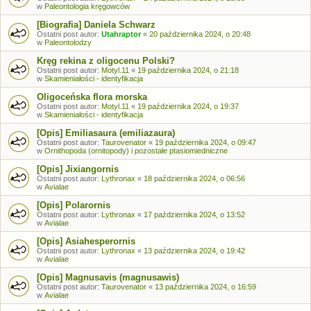
w
Paleontologia kręgowców
[Biografia] Daniela Schwarz
Ostatni post autor:
Utahraptor
«
20 października 2024, o 20:48
w
Paleontolodzy
Kręg rekina z oligocenu Polski?
Ostatni post autor:
Motyl.11
«
19 października 2024, o 21:18
w
Skamieniałości - identyfikacja
Oligoceńska flora morska
Ostatni post autor:
Motyl.11
«
19 października 2024, o 19:37
w
Skamieniałości - identyfikacja
[Opis] Emiliasaura (emiliazaura)
Ostatni post autor:
Taurovenator
«
19 października 2024, o 09:47
w
Ornithopoda (ornitopody) i pozostałe ptasiomiedniczne
[Opis] Jixiangornis
Ostatni post autor:
Lythronax
«
18 października 2024, o 06:56
w
Avialae
[Opis] Polarornis
Ostatni post autor:
Lythronax
«
17 października 2024, o 13:52
w
Avialae
[Opis] Asiahesperornis
Ostatni post autor:
Lythronax
«
13 października 2024, o 19:42
w
Avialae
[Opis] Magnusavis (magnusawis)
Ostatni post autor:
Taurovenator
«
13 października 2024, o 16:59
w
Avialae