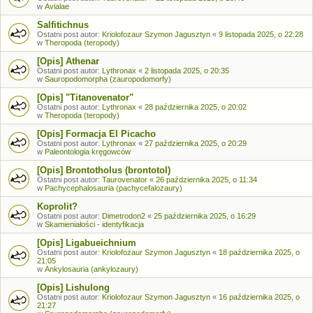
w
Avialae
Salfitichnus
Ostatni post autor:
Kriolofozaur Szymon Jagusztyn
«
9 listopada 2025, o 22:28
w
Theropoda (teropody)
[Opis] Athenar
Ostatni post autor:
Lythronax
«
2 listopada 2025, o 20:35
w
Sauropodomorpha (zauropodomorfy)
[Opis] "Titanovenator"
Ostatni post autor:
Lythronax
«
28 października 2025, o 20:02
w
Theropoda (teropody)
[Opis] Formacja El Picacho
Ostatni post autor:
Lythronax
«
27 października 2025, o 20:29
w
Paleontologia kręgowców
[Opis] Brontotholus (brontotol)
Ostatni post autor:
Taurovenator
«
26 października 2025, o 11:34
w
Pachycephalosauria (pachycefalozaury)
Koprolit?
Ostatni post autor:
Dimetrodon2
«
25 października 2025, o 16:29
w
Skamieniałości - identyfikacja
[Opis] Ligabueichnium
Ostatni post autor:
Kriolofozaur Szymon Jagusztyn
«
18 października 2025, o
21:05
w
Ankylosauria (ankylozaury)
[Opis] Lishulong
Ostatni post autor:
Kriolofozaur Szymon Jagusztyn
«
16 października 2025, o
21:27