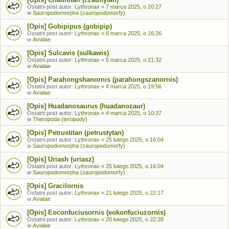
Ostatni post autor:
Lythronax
«
7 marca 2025, o 20:27
w
Sauropodomorpha (zauropodomorfy)
[Opis] Gobipipus (gobipip)
Ostatni post autor:
Lythronax
«
6 marca 2025, o 16:26
w
Avialae
[Opis] Sulcavis (sulkawis)
Ostatni post autor:
Lythronax
«
5 marca 2025, o 21:32
w
Avialae
[Opis] Parahongshanornis (parahongszanornis)
Ostatni post autor:
Lythronax
«
4 marca 2025, o 19:56
w
Avialae
[Opis] Huadanosaurus (huadanozaur)
Ostatni post autor:
Lythronax
«
4 marca 2025, o 10:37
w
Theropoda (teropody)
[Opis] Petrustitan (petrustytan)
Ostatni post autor:
Lythronax
«
25 lutego 2025, o 16:04
w
Sauropodomorpha (zauropodomorfy)
[Opis] Uriash (uriasz)
Ostatni post autor:
Lythronax
«
25 lutego 2025, o 16:04
w
Sauropodomorpha (zauropodomorfy)
[Opis] Gracilornis
Ostatni post autor:
Lythronax
«
21 lutego 2025, o 22:17
w
Avialae
[Opis] Eoconfuciusornis (eokonfuciuzornis)
Ostatni post autor:
Lythronax
«
20 lutego 2025, o 22:28
w
Avialae