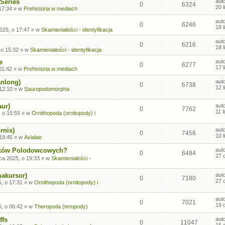
Series
aut
0
6324
20 
17:34
» w
Prehistoria w mediach
aut
0
6246
18 
2025, o 17:47
» w
Skamieniałości - identyfikacja
aut
0
6216
18 
 o 15:32
» w
Skamieniałości - identyfikacja
e
aut
0
6277
17 
01:42
» w
Prehistoria w mediach
anlong)
aut
0
6738
12 
 12:10
» w
Sauropodomorpha
aur)
aut
0
7762
11 
, o 15:55
» w
Ornithopoda (ornitopody) i
rnis)
aut
0
7456
10 
 19:45
» w
Avialae
sków Polodowcowych?
aut
0
6484
27 
ca 2025, o 19:33
» w
Skamieniałości -
makursor)
aut
0
7180
27 
, o 17:31
» w
Ornithopoda (ornitopody) i
aut
0
7021
19 
, o 06:42
» w
Theropoda (teropody)
ffs
aut
0
11047
15 