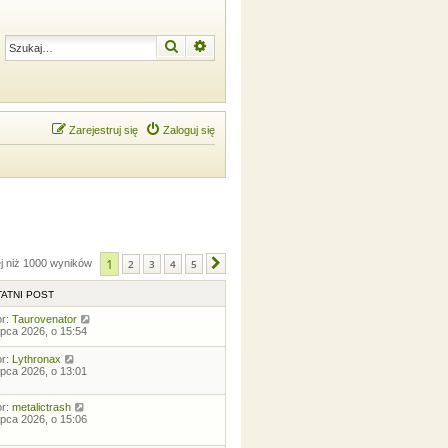
Szukaj
Wyszukiwanie zaawansowane
Zarejestruj się
Zaloguj się
1
ej niż 1000 wyników
2
3
4
5
Następna
ATNI POST
or:
Taurovenator
lipca 2026, o 15:54
or:
Lythronax
lipca 2026, o 13:01
or:
metalictrash
lipca 2026, o 15:06