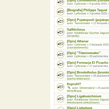
[Opis] Chromeornis (chrom
autor:
Lythronax
»
8 grudnia 2025, 
[Biografia] Philippe Taquet
autor:
Lythronax
»
3 grudnia 2025, 
[Opis] Pujatopouli (pujatopo
autor:
Taurovenator
»
21 listopada 
Salfitichnus
autor:
Kriolofozaur Szymon Jagusz
(teropody)
[Opis] Athenar
autor:
Lythronax
»
2 listopada 2025
(zauropodomorfy)
[Opis] "Titanovenator"
autor:
Lythronax
»
28 października 
[Opis] Formacja El Picacho
autor:
Lythronax
»
27 października 
[Opis] Brontotholus (brontot
autor:
Taurovenator
»
26 październi
(pachycefalozaury)
Koprolit?
autor:
Dimetrodon2
»
25 paździ
identyfikacja
[Opis] Ligabueichnium
autor:
Kriolofozaur Szymon Jagusz
Ankylosauria (ankylozaury)
[Opis] Lishulong