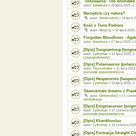
"Dinosauria" The Animated 
autor:
kaniukura
»
20 lipca 2025, o 
Narzędzie czy natura?
autor:
Dimetrodon2
»
18 lipca 
Kość z Torre Pedrera
autor:
Motyl.11
»
18 lipca 2025,
Forgotten Bloodlines - Agat
autor:
kaniukura
»
17 lipca 2025, o 
[Opis] Tongnanlong (tongn
autor:
Lythronax
»
12 lipca 2025, o
(zauropodomorfy)
[Opis] Pulaosaurus (pulaoz
autor:
Taurovenator
»
11 lipca 2025
pozostałe ptasiomiedniczne
[Opis] Hesperornis (hespero
autor:
Lythronax
»
10 lipca 2025, o
Skamieniałe drewno z Pia
autor:
Dimetrodon2
»
27 czerw
identyfikacja
[Opis] Enigmacursor (enig
autor:
Lythronax
»
27 czerwca 2025
pozostałe ptasiomiedniczne
[Opis] Khankhuuluu
autor:
Lythronax
»
19 czerwca 2025
[Opis] Formacja Straight Cli