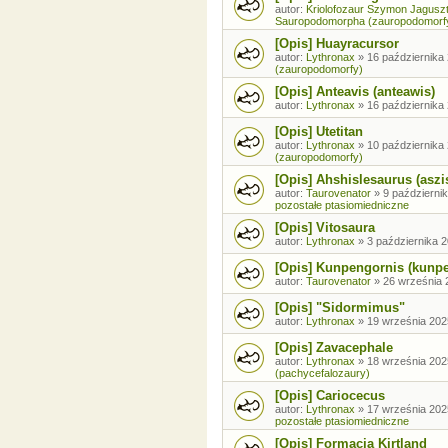
autor:
Kriolofozaur Szymon Jagusz
Sauropodomorpha (zauropodomorf
[Opis] Huayracursor
autor:
Lythronax
»
16 października 
(zauropodomorfy)
[Opis] Anteavis (anteawis)
autor:
Lythronax
»
16 października 
[Opis] Utetitan
autor:
Lythronax
»
10 października 
(zauropodomorfy)
[Opis] Ahshislesaurus (aszi
autor:
Taurovenator
»
9 październik
pozostałe ptasiomiedniczne
[Opis] Vitosaura
autor:
Lythronax
»
3 października 2
[Opis] Kunpengornis (kunp
autor:
Taurovenator
»
26 września 
[Opis] "Sidormimus"
autor:
Lythronax
»
19 września 202
[Opis] Zavacephale
autor:
Lythronax
»
18 września 202
(pachycefalozaury)
[Opis] Cariocecus
autor:
Lythronax
»
17 września 202
pozostałe ptasiomiedniczne
[Opis] Formacja Kirtland