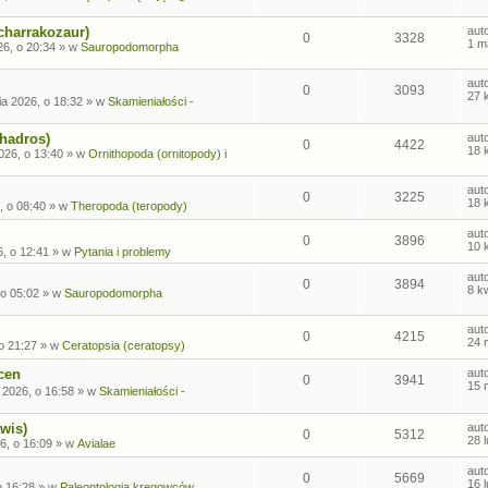
charrakozaur)
aut
0
3328
1 m
26, o 20:34
» w
Sauropodomorpha
aut
0
3093
27 
ia 2026, o 18:32
» w
Skamieniałości -
ohadros)
aut
0
4422
18 
026, o 13:40
» w
Ornithopoda (ornitopody) i
aut
0
3225
18 
, o 08:40
» w
Theropoda (teropody)
aut
0
3896
10 
6, o 12:41
» w
Pytania i problemy
aut
0
3894
8 k
 o 05:02
» w
Sauropodomorpha
aut
0
4215
24 
o 21:27
» w
Ceratopsia (ceratopsy)
cen
aut
0
3941
15 
 2026, o 16:58
» w
Skamieniałości -
wis)
aut
0
5312
28 
6, o 16:09
» w
Avialae
aut
0
5669
16 
o 16:28
» w
Paleontologia kręgowców