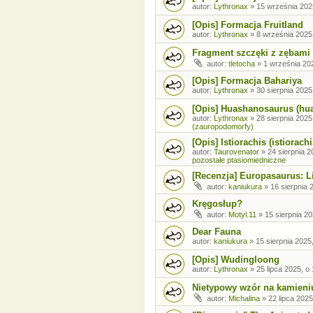
autor:
Lythronax
»
15 września 202
[Opis] Formacja Fruitland
autor:
Lythronax
»
8 września 2025
Fragment szczęki z zębami
autor:
tletocha
»
1 września 202
[Opis] Formacja Bahariya
autor:
Lythronax
»
30 sierpnia 2025
[Opis] Huashanosaurus (hu
autor:
Lythronax
»
28 sierpnia 2025
(zauropodomorfy)
[Opis] Istiorachis (istiorachi
autor:
Taurovenator
»
24 sierpnia 2
pozostałe ptasiomiedniczne
[Recenzja] Europasaurus: Li
autor:
kaniukura
»
16 sierpnia 
Kręgosłup?
autor:
Motyl.11
»
15 sierpnia 20
Dear Fauna
autor:
kaniukura
»
15 sierpnia 2025
[Opis] Wudingloong
autor:
Lythronax
»
25 lipca 2025, o
Nietypowy wzór na kamieni
autor:
Michalina
»
22 lipca 2025