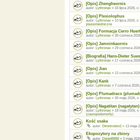
[Opis] Zhengheornis
autor:
Lythronax
»
16 lipca 2026, o
[Opis] Plesiolophus
autor:
Lythronax
»
10 lipca 2026, o
ptasiomiedniczne
[Opis] Formacja Cerro Huer
autor:
Lythronax
»
30 czerwca 2026
[Opis] Jamninkaornis
autor:
Lythronax
»
29 czerwca 2026
[Biografia] Hans-Dieter Sue
autor:
Lythronax
»
17 czerwca 2026
[Opis] Jian
autor:
Lythronax
»
13 czerwca 2026
[Opis] Kank
autor:
Lythronax
»
7 czerwca 2026,
[Opis] Plumadraco (plumad
autor:
Lythronax
»
30 maja 2026, o
[Opis] Nagatitan (nagatytan)
autor:
Lythronax
»
18 maja 2026, o
(zauropodomorfy)
Kość ssaka
autor:
Dimetrodon2
»
13 maja 2
Ekspozytory na zbiory
autor:
Daniel8888
»
3 maja 202