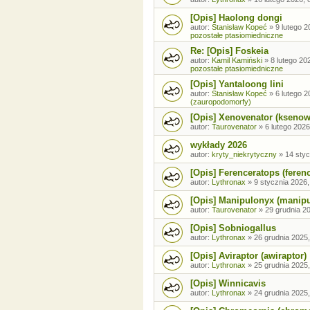
[Opis] Haolong dongi
autor:
Stanisław Kopeć
»
9 lutego 2
pozostałe ptasiomiedniczne
Re: [Opis] Foskeia
autor:
Kamil Kamiński
»
8 lutego 20
pozostałe ptasiomiedniczne
[Opis] Yantaloong lini
autor:
Stanisław Kopeć
»
6 lutego 2
(zauropodomorfy)
[Opis] Xenovenator (ksenow
autor:
Taurovenator
»
6 lutego 2026
wykłady 2026
autor:
kryty_niekrytyczny
»
14 styc
[Opis] Ferenceratops (feren
autor:
Lythronax
»
9 stycznia 2026,
[Opis] Manipulonyx (manip
autor:
Taurovenator
»
29 grudnia 20
[Opis] Sobniogallus
autor:
Lythronax
»
26 grudnia 2025,
[Opis] Aviraptor (awiraptor)
autor:
Lythronax
»
25 grudnia 2025,
[Opis] Winnicavis
autor:
Lythronax
»
24 grudnia 2025,