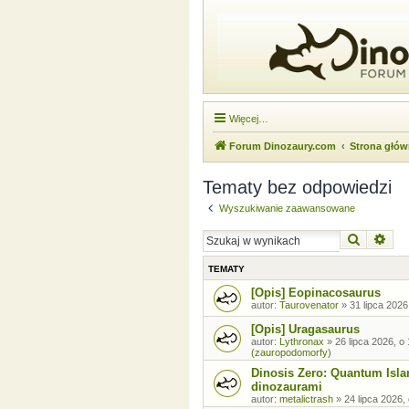
Więcej…
Forum Dinozaury.com
Strona głó
Tematy bez odpowiedzi
Wyszukiwanie zaawansowane
Szukaj
Wysz
TEMATY
[Opis] Eopinacosaurus
autor:
Taurovenator
»
31 lipca 2026
[Opis] Uragasaurus
autor:
Lythronax
»
26 lipca 2026, o
(zauropodomorfy)
Dinosis Zero: Quantum Isla
dinozaurami
autor:
metalictrash
»
24 lipca 2026,