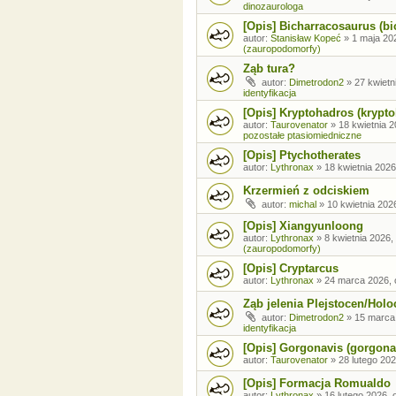
dinozaurologa
[Opis] Bicharracosaurus (bi
autor:
Stanisław Kopeć
»
1 maja 20
(zauropodomorfy)
Ząb tura?
autor:
Dimetrodon2
»
27 kwietn
identyfikacja
[Opis] Kryptohadros (krypt
autor:
Taurovenator
»
18 kwietnia 2
pozostałe ptasiomiedniczne
[Opis] Ptychotherates
autor:
Lythronax
»
18 kwietnia 2026
Krzermień z odciskiem
autor:
michal
»
10 kwietnia 202
[Opis] Xiangyunloong
autor:
Lythronax
»
8 kwietnia 2026,
(zauropodomorfy)
[Opis] Cryptarcus
autor:
Lythronax
»
24 marca 2026, 
Ząb jelenia Plejstocen/Holo
autor:
Dimetrodon2
»
15 marca
identyfikacja
[Opis] Gorgonavis (gorgona
autor:
Taurovenator
»
28 lutego 202
[Opis] Formacja Romualdo
autor:
Lythronax
»
16 lutego 2026, 