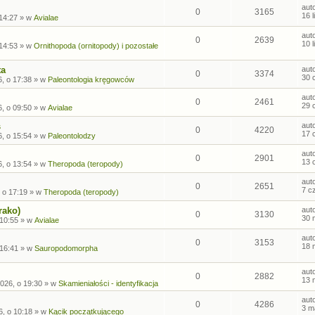
aut
0
3165
16 
 14:27
» w
Avialae
aut
0
2639
10 
 14:53
» w
Ornithopoda (ornitopody) i pozostałe
ta
aut
0
3374
30 
, o 17:38
» w
Paleontologia kręgowców
aut
0
2461
29 
, o 09:50
» w
Avialae
s
aut
0
4220
17 
, o 15:54
» w
Paleontolodzy
aut
0
2901
13 
, o 13:54
» w
Theropoda (teropody)
aut
0
2651
7 c
 o 17:19
» w
Theropoda (teropody)
rako)
aut
0
3130
30 
 10:55
» w
Avialae
aut
0
3153
18 
 16:41
» w
Sauropodomorpha
aut
0
2882
13 
026, o 19:30
» w
Skamieniałości - identyfikacja
aut
0
4286
3 m
6, o 10:18
» w
Kącik początkującego