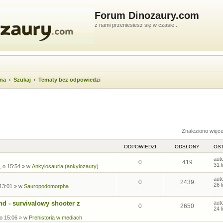
Forum Dinozaury.com
z nami przeniesiesz się w czasie...
wna
Szukaj
Tematy bez odpowiedzi
ukiwanie zaawansowane
Znaleziono więc
ODPOWIEDZI
ODSŁONY
OST
aut
0
419
31 
, o 15:54
» w
Ankylosauria (ankylozaury)
aut
0
2439
26 
 13:01
» w
Sauropodomorpha
nd - survivalowy shooter z
aut
0
2650
24 
 o 15:06
» w
Prehistoria w mediach