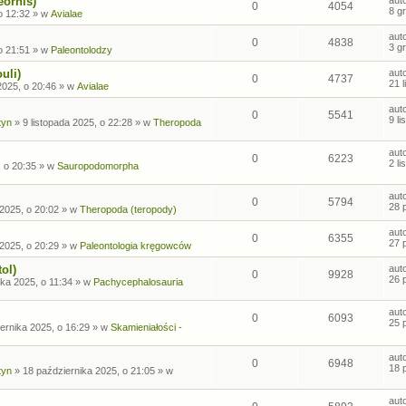
eornis)
0
4054
8 g
o 12:32
» w
Avialae
aut
0
4838
3 g
o 21:51
» w
Paleontolodzy
uli)
aut
0
4737
21 
2025, o 20:46
» w
Avialae
aut
0
5541
9 l
tyn
»
9 listopada 2025, o 22:28
» w
Theropoda
aut
0
6223
2 l
, o 20:35
» w
Sauropodomorpha
aut
0
5794
28 
2025, o 20:02
» w
Theropoda (teropody)
aut
0
6355
27 
2025, o 20:29
» w
Paleontologia kręgowców
ol)
aut
0
9928
26 
ka 2025, o 11:34
» w
Pachycephalosauria
aut
0
6093
25 
ernika 2025, o 16:29
» w
Skamieniałości -
aut
0
6948
18 
tyn
»
18 października 2025, o 21:05
» w
aut