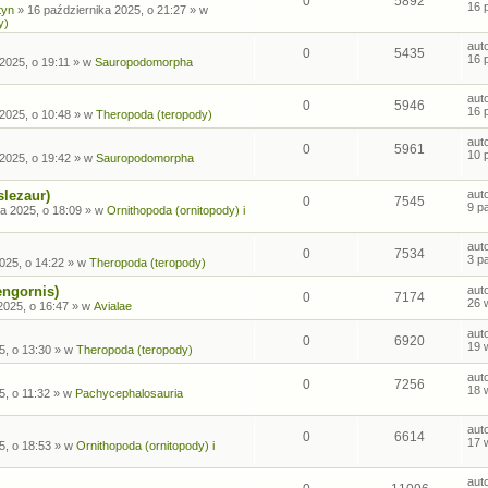
0
5892
16 
tyn
»
16 października 2025, o 21:27
» w
y)
aut
0
5435
16 
2025, o 19:11
» w
Sauropodomorpha
aut
0
5946
16 
2025, o 10:48
» w
Theropoda (teropody)
aut
0
5961
10 
2025, o 19:42
» w
Sauropodomorpha
slezaur)
aut
0
7545
9 p
a 2025, o 18:09
» w
Ornithopoda (ornitopody) i
aut
0
7534
3 p
025, o 14:22
» w
Theropoda (teropody)
engornis)
aut
0
7174
26 
2025, o 16:47
» w
Avialae
aut
0
6920
19 
5, o 13:30
» w
Theropoda (teropody)
aut
0
7256
18 
5, o 11:32
» w
Pachycephalosauria
aut
0
6614
17 
5, o 18:53
» w
Ornithopoda (ornitopody) i
aut