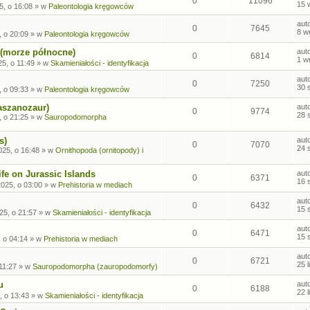
0
11096
15 
5, o 16:08
» w
Paleontologia kręgowców
aut
0
7645
8 w
, o 20:09
» w
Paleontologia kręgowców
 (morze północne)
aut
0
6814
1 w
5, o 11:49
» w
Skamieniałości - identyfikacja
aut
0
7250
30 
, o 09:33
» w
Paleontologia kręgowców
aszanozaur)
aut
0
9774
28 
, o 21:25
» w
Sauropodomorpha
s)
aut
0
7070
24 
025, o 16:48
» w
Ornithopoda (ornitopody) i
fe on Jurassic Islands
aut
0
6371
16 
2025, o 03:00
» w
Prehistoria w mediach
aut
0
6432
15 
25, o 21:57
» w
Skamieniałości - identyfikacja
aut
0
6471
15 
, o 04:14
» w
Prehistoria w mediach
aut
0
6721
25 
 11:27
» w
Sauropodomorpha (zauropodomorfy)
u
aut
0
6188
22 
, o 13:43
» w
Skamieniałości - identyfikacja