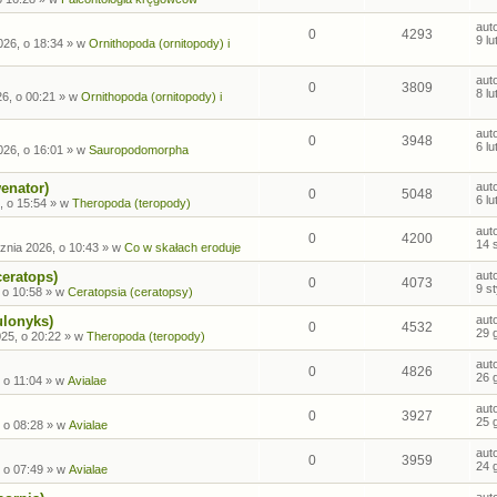
aut
0
4293
9 l
026, o 18:34
» w
Ornithopoda (ornitopody) i
aut
0
3809
8 l
26, o 00:21
» w
Ornithopoda (ornitopody) i
aut
0
3948
6 l
026, o 16:01
» w
Sauropodomorpha
enator)
aut
0
5048
6 l
, o 15:54
» w
Theropoda (teropody)
aut
0
4200
14 
znia 2026, o 10:43
» w
Co w skałach eroduje
ceratops)
aut
0
4073
9 s
 o 10:58
» w
Ceratopsia (ceratopsy)
ulonyks)
aut
0
4532
29 
25, o 20:22
» w
Theropoda (teropody)
aut
0
4826
26 
 o 11:04
» w
Avialae
aut
0
3927
25 
 o 08:28
» w
Avialae
aut
0
3959
24 
 o 07:49
» w
Avialae
aut