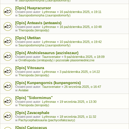
w
Sauropodomorpha (zauropodomorfy)
[Opis] Huayracursor
Ostatni post autor:
Lythronax
«
16 października 2025, o 19:11
w
Sauropodomorpha (zauropodomorfy)
[Opis] Anteavis (anteawis)
Ostatni post autor:
Lythronax
«
16 października 2025, o 10:48
w
Theropoda (teropody)
[Opis] Utetitan
Ostatni post autor:
Lythronax
«
10 października 2025, o 19:42
w
Sauropodomorpha (zauropodomorfy)
[Opis] Ahshislesaurus (aszislezaur)
Ostatni post autor:
Taurovenator
«
9 października 2025, o 18:09
w
Ornithopoda (ornitopody) i pozostałe ptasiomiedniczne
[Opis] Vitosaura
Ostatni post autor:
Lythronax
«
3 października 2025, o 14:22
w
Theropoda (teropody)
[Opis] Kunpengornis (kunpengornis)
Ostatni post autor:
Taurovenator
«
26 września 2025, o 16:47
w
Avialae
[Opis] "Sidormimus"
Ostatni post autor:
Lythronax
«
19 września 2025, o 13:30
w
Theropoda (teropody)
[Opis] Zavacephale
Ostatni post autor:
Lythronax
«
18 września 2025, o 11:32
w
Pachycephalosauria (pachycefalozaury)
[Opis] Cariocecus