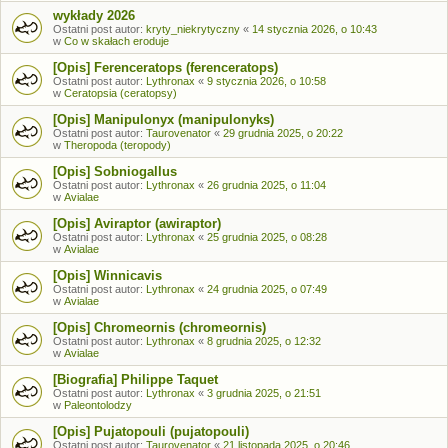
wykłady 2026
Ostatni post autor:
kryty_niekrytyczny
«
14 stycznia 2026, o 10:43
w
Co w skałach eroduje
[Opis] Ferenceratops (ferenceratops)
Ostatni post autor:
Lythronax
«
9 stycznia 2026, o 10:58
w
Ceratopsia (ceratopsy)
[Opis] Manipulonyx (manipulonyks)
Ostatni post autor:
Taurovenator
«
29 grudnia 2025, o 20:22
w
Theropoda (teropody)
[Opis] Sobniogallus
Ostatni post autor:
Lythronax
«
26 grudnia 2025, o 11:04
w
Avialae
[Opis] Aviraptor (awiraptor)
Ostatni post autor:
Lythronax
«
25 grudnia 2025, o 08:28
w
Avialae
[Opis] Winnicavis
Ostatni post autor:
Lythronax
«
24 grudnia 2025, o 07:49
w
Avialae
[Opis] Chromeornis (chromeornis)
Ostatni post autor:
Lythronax
«
8 grudnia 2025, o 12:32
w
Avialae
[Biografia] Philippe Taquet
Ostatni post autor:
Lythronax
«
3 grudnia 2025, o 21:51
w
Paleontolodzy
[Opis] Pujatopouli (pujatopouli)
Ostatni post autor:
Taurovenator
«
21 listopada 2025, o 20:46