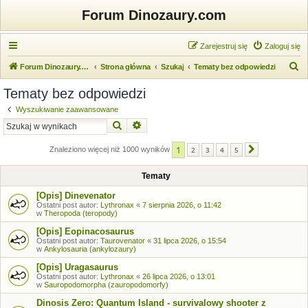
Forum Dinozaury.com
Zarejestruj się
Zaloguj się
S
Forum Dinozaury.com
Strona główna
Szukaj
Tematy bez odpowiedzi
z
Tematy bez odpowiedzi
u
Wyszukiwanie zaawansowane
k
Szukaj
Wyszukiwanie zaawansowane
a
1
j
Znaleziono więcej niż 1000 wyników
2
3
4
5
Następna
Tematy
[Opis] Dinevenator
Ostatni post autor:
Lythronax
«
7 sierpnia 2026, o 11:42
w
Theropoda (teropody)
[Opis] Eopinacosaurus
Ostatni post autor:
Taurovenator
«
31 lipca 2026, o 15:54
w
Ankylosauria (ankylozaury)
[Opis] Uragasaurus
Ostatni post autor:
Lythronax
«
26 lipca 2026, o 13:01
w
Sauropodomorpha (zauropodomorfy)
Dinosis Zero: Quantum Island - survivalowy shooter z