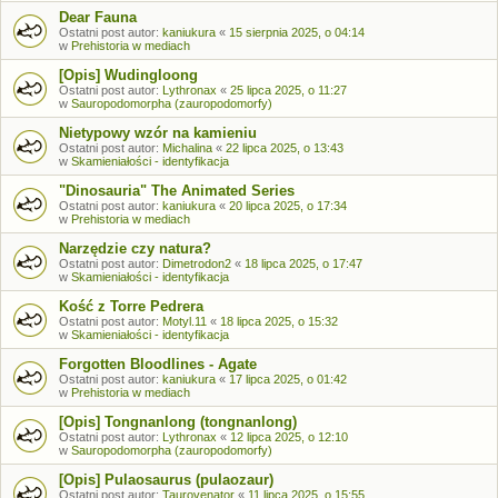
Dear Fauna
Ostatni post autor:
kaniukura
«
15 sierpnia 2025, o 04:14
w
Prehistoria w mediach
[Opis] Wudingloong
Ostatni post autor:
Lythronax
«
25 lipca 2025, o 11:27
w
Sauropodomorpha (zauropodomorfy)
Nietypowy wzór na kamieniu
Ostatni post autor:
Michalina
«
22 lipca 2025, o 13:43
w
Skamieniałości - identyfikacja
"Dinosauria" The Animated Series
Ostatni post autor:
kaniukura
«
20 lipca 2025, o 17:34
w
Prehistoria w mediach
Narzędzie czy natura?
Ostatni post autor:
Dimetrodon2
«
18 lipca 2025, o 17:47
w
Skamieniałości - identyfikacja
Kość z Torre Pedrera
Ostatni post autor:
Motyl.11
«
18 lipca 2025, o 15:32
w
Skamieniałości - identyfikacja
Forgotten Bloodlines - Agate
Ostatni post autor:
kaniukura
«
17 lipca 2025, o 01:42
w
Prehistoria w mediach
[Opis] Tongnanlong (tongnanlong)
Ostatni post autor:
Lythronax
«
12 lipca 2025, o 12:10
w
Sauropodomorpha (zauropodomorfy)
[Opis] Pulaosaurus (pulaozaur)
Ostatni post autor:
Taurovenator
«
11 lipca 2025, o 15:55