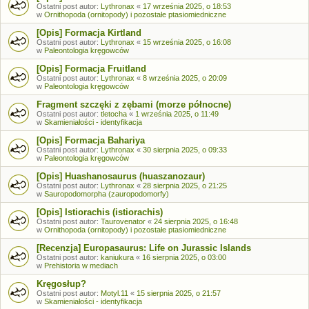
Ostatni post autor:
Lythronax
«
17 września 2025, o 18:53
w
Ornithopoda (ornitopody) i pozostałe ptasiomiedniczne
[Opis] Formacja Kirtland
Ostatni post autor:
Lythronax
«
15 września 2025, o 16:08
w
Paleontologia kręgowców
[Opis] Formacja Fruitland
Ostatni post autor:
Lythronax
«
8 września 2025, o 20:09
w
Paleontologia kręgowców
Fragment szczęki z zębami (morze północne)
Ostatni post autor:
tletocha
«
1 września 2025, o 11:49
w
Skamieniałości - identyfikacja
[Opis] Formacja Bahariya
Ostatni post autor:
Lythronax
«
30 sierpnia 2025, o 09:33
w
Paleontologia kręgowców
[Opis] Huashanosaurus (huaszanozaur)
Ostatni post autor:
Lythronax
«
28 sierpnia 2025, o 21:25
w
Sauropodomorpha (zauropodomorfy)
[Opis] Istiorachis (istiorachis)
Ostatni post autor:
Taurovenator
«
24 sierpnia 2025, o 16:48
w
Ornithopoda (ornitopody) i pozostałe ptasiomiedniczne
[Recenzja] Europasaurus: Life on Jurassic Islands
Ostatni post autor:
kaniukura
«
16 sierpnia 2025, o 03:00
w
Prehistoria w mediach
Kręgosłup?
Ostatni post autor:
Motyl.11
«
15 sierpnia 2025, o 21:57
w
Skamieniałości - identyfikacja