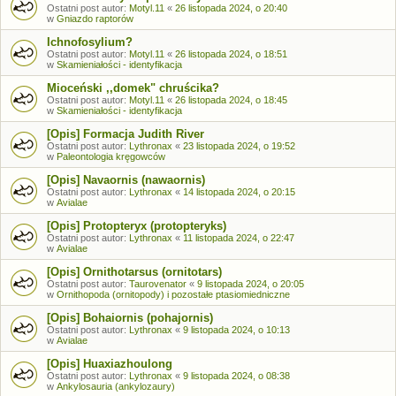
Ostatni post autor:
Motyl.11
«
26 listopada 2024, o 20:40
w
Gniazdo raptorów
Ichnofosylium?
Ostatni post autor:
Motyl.11
«
26 listopada 2024, o 18:51
w
Skamieniałości - identyfikacja
Mioceński ,,domek" chruścika?
Ostatni post autor:
Motyl.11
«
26 listopada 2024, o 18:45
w
Skamieniałości - identyfikacja
[Opis] Formacja Judith River
Ostatni post autor:
Lythronax
«
23 listopada 2024, o 19:52
w
Paleontologia kręgowców
[Opis] Navaornis (nawaornis)
Ostatni post autor:
Lythronax
«
14 listopada 2024, o 20:15
w
Avialae
[Opis] Protopteryx (protopteryks)
Ostatni post autor:
Lythronax
«
11 listopada 2024, o 22:47
w
Avialae
[Opis] Ornithotarsus (ornitotars)
Ostatni post autor:
Taurovenator
«
9 listopada 2024, o 20:05
w
Ornithopoda (ornitopody) i pozostałe ptasiomiedniczne
[Opis] Bohaiornis (pohajornis)
Ostatni post autor:
Lythronax
«
9 listopada 2024, o 10:13
w
Avialae
[Opis] Huaxiazhoulong
Ostatni post autor:
Lythronax
«
9 listopada 2024, o 08:38
w
Ankylosauria (ankylozaury)