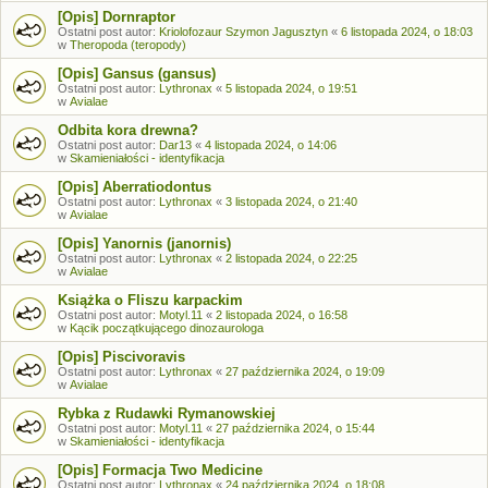
[Opis] Dornraptor
Ostatni post autor:
Kriolofozaur Szymon Jagusztyn
«
6 listopada 2024, o 18:03
w
Theropoda (teropody)
[Opis] Gansus (gansus)
Ostatni post autor:
Lythronax
«
5 listopada 2024, o 19:51
w
Avialae
Odbita kora drewna?
Ostatni post autor:
Dar13
«
4 listopada 2024, o 14:06
w
Skamieniałości - identyfikacja
[Opis] Aberratiodontus
Ostatni post autor:
Lythronax
«
3 listopada 2024, o 21:40
w
Avialae
[Opis] Yanornis (janornis)
Ostatni post autor:
Lythronax
«
2 listopada 2024, o 22:25
w
Avialae
Książka o Fliszu karpackim
Ostatni post autor:
Motyl.11
«
2 listopada 2024, o 16:58
w
Kącik początkującego dinozaurologa
[Opis] Piscivoravis
Ostatni post autor:
Lythronax
«
27 października 2024, o 19:09
w
Avialae
Rybka z Rudawki Rymanowskiej
Ostatni post autor:
Motyl.11
«
27 października 2024, o 15:44
w
Skamieniałości - identyfikacja
[Opis] Formacja Two Medicine
Ostatni post autor:
Lythronax
«
24 października 2024, o 18:08