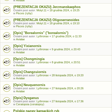
w
Avialae
{PREZENTACJA OKAZU} Jerzmanskaephos
Ostatni post autor:
Motyl.11
«
18 grudnia 2024, o 19:25
w
Pisces (ryby)
{PREZENTACJA OKAZU} Oligoserranoides
Ostatni post autor:
Motyl.11
«
18 grudnia 2024, o 19:10
w
Pisces (ryby)
[Opis] "Borealornis" ("borealornis")
Ostatni post autor:
Lythronax
«
17 grudnia 2024, o 11:33
w
Avialae
[Opis] Yixianornis
Ostatni post autor:
Lythronax
«
9 grudnia 2024, o 20:43
w
Avialae
[Opis] Chongmingia
Ostatni post autor:
Lythronax
«
8 grudnia 2024, o 20:51
w
Avialae
[Opis] Changzuiornis
Ostatni post autor:
Lythronax
«
28 listopada 2024, o 19:20
w
Avialae
[Opis] Neuquenornis
Ostatni post autor:
Lythronax
«
27 listopada 2024, o 20:26
w
Avialae
[Opis] Dysganus
Ostatni post autor:
Lythronax
«
27 listopada 2024, o 17:36
w
Ceratopsia (ceratopsy)
Polskie nazwy karpackich ryb