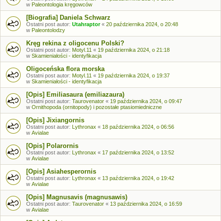
w
Paleontologia kręgowców
[Biografia] Daniela Schwarz
Ostatni post autor:
Utahraptor
«
20 października 2024, o 20:48
w
Paleontolodzy
Kręg rekina z oligocenu Polski?
Ostatni post autor:
Motyl.11
«
19 października 2024, o 21:18
w
Skamieniałości - identyfikacja
Oligoceńska flora morska
Ostatni post autor:
Motyl.11
«
19 października 2024, o 19:37
w
Skamieniałości - identyfikacja
[Opis] Emiliasaura (emiliazaura)
Ostatni post autor:
Taurovenator
«
19 października 2024, o 09:47
w
Ornithopoda (ornitopody) i pozostałe ptasiomiedniczne
[Opis] Jixiangornis
Ostatni post autor:
Lythronax
«
18 października 2024, o 06:56
w
Avialae
[Opis] Polarornis
Ostatni post autor:
Lythronax
«
17 października 2024, o 13:52
w
Avialae
[Opis] Asiahesperornis
Ostatni post autor:
Lythronax
«
13 października 2024, o 19:42
w
Avialae
[Opis] Magnusavis (magnusawis)
Ostatni post autor:
Taurovenator
«
13 października 2024, o 16:59
w
Avialae