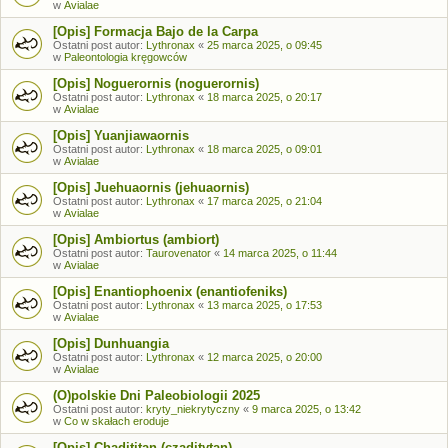
w
Avialae
[Opis] Formacja Bajo de la Carpa
Ostatni post autor:
Lythronax
«
25 marca 2025, o 09:45
w
Paleontologia kręgowców
[Opis] Noguerornis (noguerornis)
Ostatni post autor:
Lythronax
«
18 marca 2025, o 20:17
w
Avialae
[Opis] Yuanjiawaornis
Ostatni post autor:
Lythronax
«
18 marca 2025, o 09:01
w
Avialae
[Opis] Juehuaornis (jehuaornis)
Ostatni post autor:
Lythronax
«
17 marca 2025, o 21:04
w
Avialae
[Opis] Ambiortus (ambiort)
Ostatni post autor:
Taurovenator
«
14 marca 2025, o 11:44
w
Avialae
[Opis] Enantiophoenix (enantiofeniks)
Ostatni post autor:
Lythronax
«
13 marca 2025, o 17:53
w
Avialae
[Opis] Dunhuangia
Ostatni post autor:
Lythronax
«
12 marca 2025, o 20:00
w
Avialae
(O)polskie Dni Paleobiologii 2025
Ostatni post autor:
kryty_niekrytyczny
«
9 marca 2025, o 13:42
w
Co w skałach eroduje
[Opis] Chadititan (czaditytan)