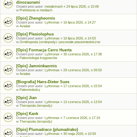
dinozaurami
Ostatni post autor:
metalictrash
«
24 lipca 2026, o 15:06
w
Prehistoria w mediach
[Opis] Zhengheornis
Ostatni post autor:
Lythronax
«
16 lipca 2026, o 14:27
w
Avialae
[Opis] Plesiolophus
Ostatni post autor:
Lythronax
«
10 lipca 2026, o 14:53
w
Ornithopoda (ornitopody) i pozostałe ptasiomiedniczne
[Opis] Formacja Cerro Huerta
Ostatni post autor:
Lythronax
«
30 czerwca 2026, o 17:38
w
Paleontologia kręgowców
[Opis] Jamninkaornis
Ostatni post autor:
Lythronax
«
29 czerwca 2026, o 09:50
w
Avialae
[Biografia] Hans-Dieter Sues
Ostatni post autor:
Lythronax
«
17 czerwca 2026, o 15:54
w
Paleontolodzy
[Opis] Jian
Ostatni post autor:
Lythronax
«
13 czerwca 2026, o 13:54
w
Theropoda (teropody)
[Opis] Kank
Ostatni post autor:
Lythronax
«
7 czerwca 2026, o 17:19
w
Theropoda (teropody)
[Opis] Plumadraco (plumadrako)
Ostatni post autor:
Lythronax
«
30 maja 2026, o 10:55