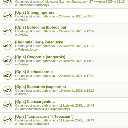
Ostatni post autor:
Kriolofozaur Szymon Jagusztyn
«
27 kwietnia 2025, o 12:15
w
Theropoda (teropody)
[Opis] Shengjingornis
Ostatni post autor:
Lythronax
«
25 kwietnia 2025, o 09:45
w
Avialae
[Opis] Boluochia (boluochia)
Ostatni post autor:
Lythronax
«
24 kwietnia 2025, o 12:07
w
Avialae
[Biografia] Darla Zelenitsky
Ostatni post autor:
Lythronax
«
22 kwietnia 2025, o 11:25
w
Paleontolodzy
[Opis] Otogornis (otogornis)
Ostatni post autor:
Lythronax
«
21 kwietnia 2025, o 14:11
w
Avialae
[Opis] Alethoalaornis
Ostatni post autor:
Lythronax
«
20 kwietnia 2025, o 17:10
w
Avialae
[Opis] Sapeornis (sapeornis)
Ostatni post autor:
Lythronax
«
19 kwietnia 2025, o 14:19
w
Avialae
[Opis] Cienciargentina
Ostatni post autor:
Lythronax
«
11 kwietnia 2025, o 16:44
w
Sauropodomorpha (zauropodomorfy)
[Opis] "Lopasaurus" ("lopazaur")
Ostatni post autor:
Lythronax
«
11 kwietnia 2025, o 16:43
w
Theropoda (teropody)