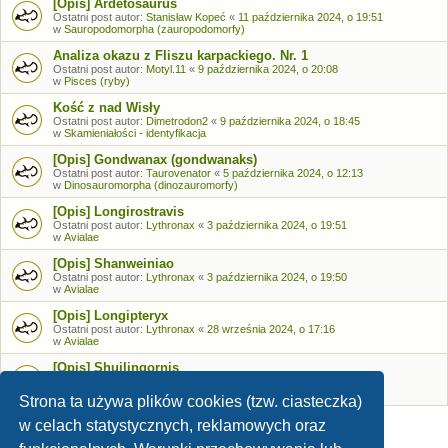
[Opis] Ardetosaurus
Ostatni post autor:
Stanisław Kopeć
«
11 października 2024, o 19:51
w
Sauropodomorpha (zauropodomorfy)
Analiza okazu z Fliszu karpackiego. Nr. 1
Ostatni post autor:
Motyl.11
«
9 października 2024, o 20:08
w
Pisces (ryby)
Kość z nad Wisły
Ostatni post autor:
Dimetrodon2
«
9 października 2024, o 18:45
w
Skamieniałości - identyfikacja
[Opis] Gondwanax (gondwanaks)
Ostatni post autor:
Taurovenator
«
5 października 2024, o 12:13
w
Dinosauromorpha (dinozauromorfy)
[Opis] Longirostravis
Ostatni post autor:
Lythronax
«
3 października 2024, o 19:51
w
Avialae
[Opis] Shanweiniao
Ostatni post autor:
Lythronax
«
3 października 2024, o 19:50
w
Avialae
[Opis] Longipteryx
Ostatni post autor:
Lythronax
«
28 września 2024, o 17:16
w
Avialae
[Opis] Shuilingornis
Ostatni post autor:
Lythronax
«
26 września 2024, o 17:53
w
Avialae
Strona ta używa plików cookies (tzw. ciasteczka)
w celach statystycznych, reklamowych oraz