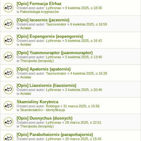
[Opis] Formacja Elrhaz
Ostatni post autor:
Lythronax
«
9 kwietnia 2025, o 18:30
w
Paleontologia kręgowców
[Opis] Iaceornis (jaceornis)
Ostatni post autor:
Taurovenator
«
6 kwietnia 2025, o 16:59
w
Avialae
[Opis] Eopengornis (eopengornis)
Ostatni post autor:
Lythronax
«
5 kwietnia 2025, o 16:42
w
Avialae
[Opis] Yuanmouraptor (juanmouraptor)
Ostatni post autor:
Lythronax
«
5 kwietnia 2025, o 13:40
w
Theropoda (teropody)
[Opis] Apatornis (apatornis)
Ostatni post autor:
Taurovenator
«
4 kwietnia 2025, o 16:28
w
Avialae
[Opis] Liaoxiornis (liaosiornis)
Ostatni post autor:
Lythronax
«
2 kwietnia 2025, o 20:46
w
Avialae
Skamieliny Korytnica
Ostatni post autor:
Robingut
«
31 marca 2025, o 15:56
w
Skamieniałości - identyfikacja
[Opis] Duonychus (duonych)
Ostatni post autor:
Lythronax
«
28 marca 2025, o 22:01
w
Theropoda (teropody)
[Opis] Parabohaiornis (parapohajornis)
Ostatni post autor:
Lythronax
«
26 marca 2025, o 15:45