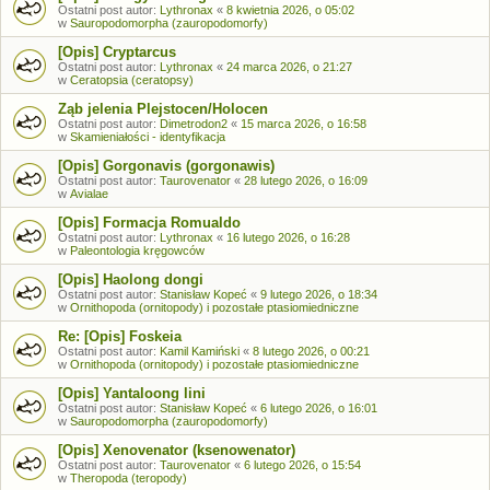
Ostatni post autor:
Lythronax
«
8 kwietnia 2026, o 05:02
w
Sauropodomorpha (zauropodomorfy)
[Opis] Cryptarcus
Ostatni post autor:
Lythronax
«
24 marca 2026, o 21:27
w
Ceratopsia (ceratopsy)
Ząb jelenia Plejstocen/Holocen
Ostatni post autor:
Dimetrodon2
«
15 marca 2026, o 16:58
w
Skamieniałości - identyfikacja
[Opis] Gorgonavis (gorgonawis)
Ostatni post autor:
Taurovenator
«
28 lutego 2026, o 16:09
w
Avialae
[Opis] Formacja Romualdo
Ostatni post autor:
Lythronax
«
16 lutego 2026, o 16:28
w
Paleontologia kręgowców
[Opis] Haolong dongi
Ostatni post autor:
Stanisław Kopeć
«
9 lutego 2026, o 18:34
w
Ornithopoda (ornitopody) i pozostałe ptasiomiedniczne
Re: [Opis] Foskeia
Ostatni post autor:
Kamil Kamiński
«
8 lutego 2026, o 00:21
w
Ornithopoda (ornitopody) i pozostałe ptasiomiedniczne
[Opis] Yantaloong lini
Ostatni post autor:
Stanisław Kopeć
«
6 lutego 2026, o 16:01
w
Sauropodomorpha (zauropodomorfy)
[Opis] Xenovenator (ksenowenator)
Ostatni post autor:
Taurovenator
«
6 lutego 2026, o 15:54
w
Theropoda (teropody)