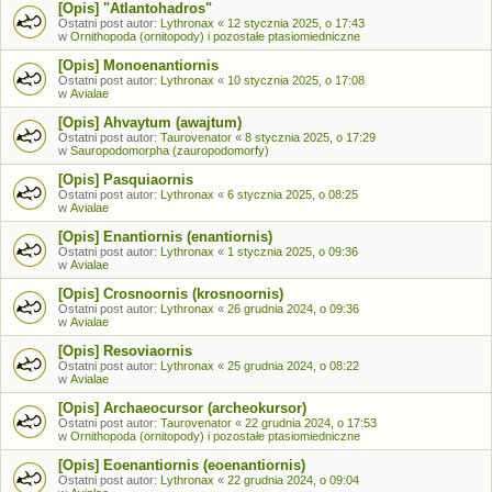
[Opis] "Atlantohadros"
Ostatni post autor:
Lythronax
«
12 stycznia 2025, o 17:43
w
Ornithopoda (ornitopody) i pozostałe ptasiomiedniczne
[Opis] Monoenantiornis
Ostatni post autor:
Lythronax
«
10 stycznia 2025, o 17:08
w
Avialae
[Opis] Ahvaytum (awajtum)
Ostatni post autor:
Taurovenator
«
8 stycznia 2025, o 17:29
w
Sauropodomorpha (zauropodomorfy)
[Opis] Pasquiaornis
Ostatni post autor:
Lythronax
«
6 stycznia 2025, o 08:25
w
Avialae
[Opis] Enantiornis (enantiornis)
Ostatni post autor:
Lythronax
«
1 stycznia 2025, o 09:36
w
Avialae
[Opis] Crosnoornis (krosnoornis)
Ostatni post autor:
Lythronax
«
26 grudnia 2024, o 09:36
w
Avialae
[Opis] Resoviaornis
Ostatni post autor:
Lythronax
«
25 grudnia 2024, o 08:22
w
Avialae
[Opis] Archaeocursor (archeokursor)
Ostatni post autor:
Taurovenator
«
22 grudnia 2024, o 17:53
w
Ornithopoda (ornitopody) i pozostałe ptasiomiedniczne
[Opis] Eoenantiornis (eoenantiornis)
Ostatni post autor:
Lythronax
«
22 grudnia 2024, o 09:04