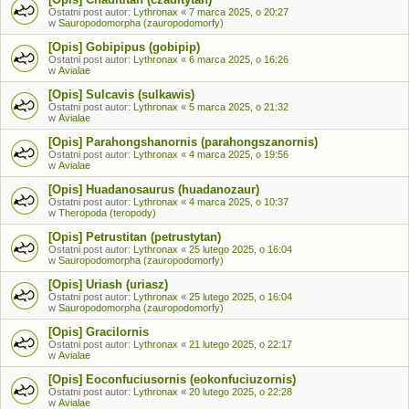
Ostatni post autor:
Lythronax
«
7 marca 2025, o 20:27
w
Sauropodomorpha (zauropodomorfy)
[Opis] Gobipipus (gobipip)
Ostatni post autor:
Lythronax
«
6 marca 2025, o 16:26
w
Avialae
[Opis] Sulcavis (sulkawis)
Ostatni post autor:
Lythronax
«
5 marca 2025, o 21:32
w
Avialae
[Opis] Parahongshanornis (parahongszanornis)
Ostatni post autor:
Lythronax
«
4 marca 2025, o 19:56
w
Avialae
[Opis] Huadanosaurus (huadanozaur)
Ostatni post autor:
Lythronax
«
4 marca 2025, o 10:37
w
Theropoda (teropody)
[Opis] Petrustitan (petrustytan)
Ostatni post autor:
Lythronax
«
25 lutego 2025, o 16:04
w
Sauropodomorpha (zauropodomorfy)
[Opis] Uriash (uriasz)
Ostatni post autor:
Lythronax
«
25 lutego 2025, o 16:04
w
Sauropodomorpha (zauropodomorfy)
[Opis] Gracilornis
Ostatni post autor:
Lythronax
«
21 lutego 2025, o 22:17
w
Avialae
[Opis] Eoconfuciusornis (eokonfuciuzornis)
Ostatni post autor:
Lythronax
«
20 lutego 2025, o 22:28
w
Avialae