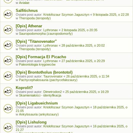
w
Avialae
Salfitichnus
Ostatni post autor:
Kriolofozaur Szymon Jagusztyn
«
9 listopada 2025, o 22:28
w
Theropoda (teropody)
[Opis] Athenar
Ostatni post autor:
Lythronax
«
2 listopada 2025, o 20:35
w
Sauropodomorpha (zauropodomorfy)
[Opis] "Titanovenator"
Ostatni post autor:
Lythronax
«
28 października 2025, o 20:02
w
Theropoda (teropody)
[Opis] Formacja El Picacho
Ostatni post autor:
Lythronax
«
27 października 2025, o 20:29
w
Paleontologia kręgowców
[Opis] Brontotholus (brontotol)
Ostatni post autor:
Taurovenator
«
26 października 2025, o 11:34
w
Pachycephalosauria (pachycefalozaury)
Koprolit?
Ostatni post autor:
Dimetrodon2
«
25 października 2025, o 16:29
w
Skamieniałości - identyfikacja
[Opis] Ligabueichnium
Ostatni post autor:
Kriolofozaur Szymon Jagusztyn
«
18 października 2025, o
21:05
w
Ankylosauria (ankylozaury)
[Opis] Lishulong
Ostatni post autor:
Kriolofozaur Szymon Jagusztyn
«
16 października 2025, o
21:27