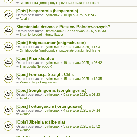
w
Ornithopoda (ornitopody) i pozostałe ptasiomiedniczne
[Opis] Hesperornis (hesperornis)
Ostatni post autor:
Lythronax
«
10 lipca 2025, o 19:45
w
Avialae
Skamieniałe drewno z Piasków Polodowcowych?
Ostatni post autor:
Dimetrodon2
«
27 czerwca 2025, o 19:33
w
Skamieniałości - identyfikacja
[Opis] Enigmacursor (enigmakursor)
Ostatni post autor:
Lythronax
«
27 czerwca 2025, o 17:31
w
Ornithopoda (ornitopody) i pozostałe ptasiomiedniczne
[Opis] Khankhuuluu
Ostatni post autor:
Lythronax
«
19 czerwca 2025, o 06:42
w
Theropoda (teropody)
[Opis] Formacja Straight Cliffs
Ostatni post autor:
Lythronax
«
15 czerwca 2025, o 12:35
w
Paleontologia kręgowców
[Opis] Songlingornis (songlingornis)
Ostatni post autor:
Lythronax
«
5 czerwca 2025, o 09:23
w
Avialae
[Opis] Fortunguavis (fortunguawis)
Ostatni post autor:
Lythronax
«
4 czerwca 2025, o 07:14
w
Avialae
[Opis] Jibeinia (dżibeinia)
Ostatni post autor:
Lythronax
«
3 czerwca 2025, o 15:52
w
Avialae