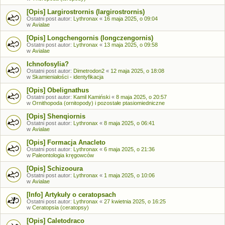
[Opis] Largirostrornis (largirostrornis)
Ostatni post autor:
Lythronax
«
16 maja 2025, o 09:04
w
Avialae
[Opis] Longchengornis (longczengornis)
Ostatni post autor:
Lythronax
«
13 maja 2025, o 09:58
w
Avialae
Ichnofosylia?
Ostatni post autor:
Dimetrodon2
«
12 maja 2025, o 18:08
w
Skamieniałości - identyfikacja
[Opis] Obelignathus
Ostatni post autor:
Kamil Kamiński
«
8 maja 2025, o 20:57
w
Ornithopoda (ornitopody) i pozostałe ptasiomiedniczne
[Opis] Shenqiornis
Ostatni post autor:
Lythronax
«
8 maja 2025, o 06:41
w
Avialae
[Opis] Formacja Anacleto
Ostatni post autor:
Lythronax
«
6 maja 2025, o 21:36
w
Paleontologia kręgowców
[Opis] Schizooura
Ostatni post autor:
Lythronax
«
1 maja 2025, o 10:06
w
Avialae
[Info] Artykuły o ceratopsach
Ostatni post autor:
Lythronax
«
27 kwietnia 2025, o 16:25
w
Ceratopsia (ceratopsy)
[Opis] Caletodraco