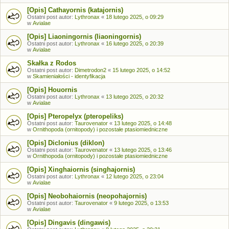
[Opis] Cathayornis (katajornis)
Ostatni post autor:
Lythronax
«
18 lutego 2025, o 09:29
w
Avialae
[Opis] Liaoningornis (liaoningornis)
Ostatni post autor:
Lythronax
«
16 lutego 2025, o 20:39
w
Avialae
Skałka z Rodos
Ostatni post autor:
Dimetrodon2
«
15 lutego 2025, o 14:52
w
Skamieniałości - identyfikacja
[Opis] Houornis
Ostatni post autor:
Lythronax
«
13 lutego 2025, o 20:32
w
Avialae
[Opis] Pteropelyx (pteropeliks)
Ostatni post autor:
Taurovenator
«
13 lutego 2025, o 14:48
w
Ornithopoda (ornitopody) i pozostałe ptasiomiedniczne
[Opis] Diclonius (diklon)
Ostatni post autor:
Taurovenator
«
13 lutego 2025, o 13:46
w
Ornithopoda (ornitopody) i pozostałe ptasiomiedniczne
[Opis] Xinghaiornis (singhajornis)
Ostatni post autor:
Lythronax
«
12 lutego 2025, o 23:04
w
Avialae
[Opis] Neobohaiornis (neopohajornis)
Ostatni post autor:
Taurovenator
«
9 lutego 2025, o 13:53
w
Avialae
[Opis] Dingavis (dingawis)