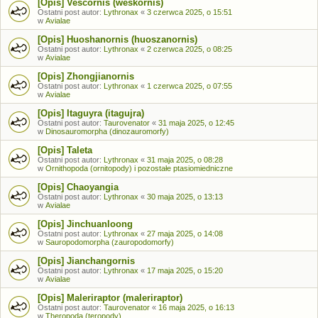
[Opis] Vescornis (weskornis)
Ostatni post autor:
Lythronax
«
3 czerwca 2025, o 15:51
w
Avialae
[Opis] Huoshanornis (huoszanornis)
Ostatni post autor:
Lythronax
«
2 czerwca 2025, o 08:25
w
Avialae
[Opis] Zhongjianornis
Ostatni post autor:
Lythronax
«
1 czerwca 2025, o 07:55
w
Avialae
[Opis] Itaguyra (itagujra)
Ostatni post autor:
Taurovenator
«
31 maja 2025, o 12:45
w
Dinosauromorpha (dinozauromorfy)
[Opis] Taleta
Ostatni post autor:
Lythronax
«
31 maja 2025, o 08:28
w
Ornithopoda (ornitopody) i pozostałe ptasiomiedniczne
[Opis] Chaoyangia
Ostatni post autor:
Lythronax
«
30 maja 2025, o 13:13
w
Avialae
[Opis] Jinchuanloong
Ostatni post autor:
Lythronax
«
27 maja 2025, o 14:08
w
Sauropodomorpha (zauropodomorfy)
[Opis] Jianchangornis
Ostatni post autor:
Lythronax
«
17 maja 2025, o 15:20
w
Avialae
[Opis] Maleriraptor (maleriraptor)
Ostatni post autor:
Taurovenator
«
16 maja 2025, o 16:13
w
Theropoda (teropody)