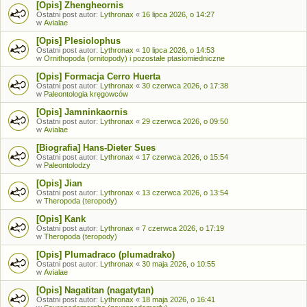
[Opis] Zhengheornis
Ostatni post autor:
Lythronax
«
16 lipca 2026, o 14:27
w
Avialae
[Opis] Plesiolophus
Ostatni post autor:
Lythronax
«
10 lipca 2026, o 14:53
w
Ornithopoda (ornitopody) i pozostałe ptasiomiedniczne
[Opis] Formacja Cerro Huerta
Ostatni post autor:
Lythronax
«
30 czerwca 2026, o 17:38
w
Paleontologia kręgowców
[Opis] Jamninkaornis
Ostatni post autor:
Lythronax
«
29 czerwca 2026, o 09:50
w
Avialae
[Biografia] Hans-Dieter Sues
Ostatni post autor:
Lythronax
«
17 czerwca 2026, o 15:54
w
Paleontolodzy
[Opis] Jian
Ostatni post autor:
Lythronax
«
13 czerwca 2026, o 13:54
w
Theropoda (teropody)
[Opis] Kank
Ostatni post autor:
Lythronax
«
7 czerwca 2026, o 17:19
w
Theropoda (teropody)
[Opis] Plumadraco (plumadrako)
Ostatni post autor:
Lythronax
«
30 maja 2026, o 10:55
w
Avialae
[Opis] Nagatitan (nagatytan)
Ostatni post autor:
Lythronax
«
18 maja 2026, o 16:41