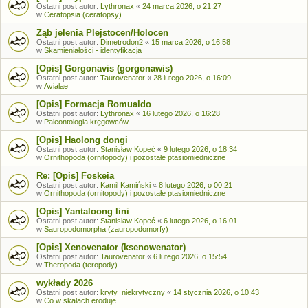
Ostatni post autor:
Lythronax
«
24 marca 2026, o 21:27
w
Ceratopsia (ceratopsy)
Ząb jelenia Plejstocen/Holocen
Ostatni post autor:
Dimetrodon2
«
15 marca 2026, o 16:58
w
Skamieniałości - identyfikacja
[Opis] Gorgonavis (gorgonawis)
Ostatni post autor:
Taurovenator
«
28 lutego 2026, o 16:09
w
Avialae
[Opis] Formacja Romualdo
Ostatni post autor:
Lythronax
«
16 lutego 2026, o 16:28
w
Paleontologia kręgowców
[Opis] Haolong dongi
Ostatni post autor:
Stanisław Kopeć
«
9 lutego 2026, o 18:34
w
Ornithopoda (ornitopody) i pozostałe ptasiomiedniczne
Re: [Opis] Foskeia
Ostatni post autor:
Kamil Kamiński
«
8 lutego 2026, o 00:21
w
Ornithopoda (ornitopody) i pozostałe ptasiomiedniczne
[Opis] Yantaloong lini
Ostatni post autor:
Stanisław Kopeć
«
6 lutego 2026, o 16:01
w
Sauropodomorpha (zauropodomorfy)
[Opis] Xenovenator (ksenowenator)
Ostatni post autor:
Taurovenator
«
6 lutego 2026, o 15:54
w
Theropoda (teropody)
wykłady 2026
Ostatni post autor:
kryty_niekrytyczny
«
14 stycznia 2026, o 10:43
w
Co w skałach eroduje