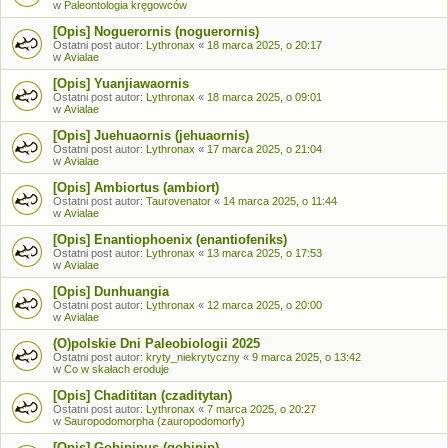
w
Paleontologia kręgowców
[Opis] Noguerornis (noguerornis)
Ostatni post autor:
Lythronax
«
18 marca 2025, o 20:17
w
Avialae
[Opis] Yuanjiawaornis
Ostatni post autor:
Lythronax
«
18 marca 2025, o 09:01
w
Avialae
[Opis] Juehuaornis (jehuaornis)
Ostatni post autor:
Lythronax
«
17 marca 2025, o 21:04
w
Avialae
[Opis] Ambiortus (ambiort)
Ostatni post autor:
Taurovenator
«
14 marca 2025, o 11:44
w
Avialae
[Opis] Enantiophoenix (enantiofeniks)
Ostatni post autor:
Lythronax
«
13 marca 2025, o 17:53
w
Avialae
[Opis] Dunhuangia
Ostatni post autor:
Lythronax
«
12 marca 2025, o 20:00
w
Avialae
(O)polskie Dni Paleobiologii 2025
Ostatni post autor:
kryty_niekrytyczny
«
9 marca 2025, o 13:42
w
Co w skałach eroduje
[Opis] Chadititan (czaditytan)
Ostatni post autor:
Lythronax
«
7 marca 2025, o 20:27
w
Sauropodomorpha (zauropodomorfy)
[Opis] Gobipipus (gobipip)