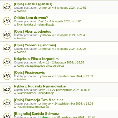
[Opis] Gansus (gansus)
Ostatni post autor:
Lythronax
«
5 listopada 2024, o 19:51
w
Avialae
Odbita kora drewna?
Ostatni post autor:
Dar13
«
4 listopada 2024, o 14:06
w
Skamieniałości - identyfikacja
[Opis] Aberratiodontus
Ostatni post autor:
Lythronax
«
3 listopada 2024, o 21:40
w
Avialae
[Opis] Yanornis (janornis)
Ostatni post autor:
Lythronax
«
2 listopada 2024, o 22:25
w
Avialae
Książka o Fliszu karpackim
Ostatni post autor:
Motyl.11
«
2 listopada 2024, o 16:58
w
Kącik początkującego dinozaurologa
[Opis] Piscivoravis
Ostatni post autor:
Lythronax
«
27 października 2024, o 19:09
w
Avialae
Rybka z Rudawki Rymanowskiej
Ostatni post autor:
Motyl.11
«
27 października 2024, o 15:44
w
Skamieniałości - identyfikacja
[Opis] Formacja Two Medicine
Ostatni post autor:
Lythronax
«
24 października 2024, o 18:08
w
Paleontologia kręgowców
[Biografia] Daniela Schwarz
Ostatni post autor:
Utahraptor
«
20 października 2024, o 20:48