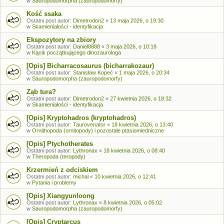
w
Sauropodomorpha (zauropodomorfy)
Kość ssaka
Ostatni post autor:
Dimetrodon2
«
13 maja 2026, o 19:30
w
Skamieniałości - identyfikacja
Ekspozytory na zbiory
Ostatni post autor:
Daniel8888
«
3 maja 2026, o 10:18
w
Kącik początkującego dinozaurologa
[Opis] Bicharracosaurus (bicharrakozaur)
Ostatni post autor:
Stanisław Kopeć
«
1 maja 2026, o 20:34
w
Sauropodomorpha (zauropodomorfy)
Ząb tura?
Ostatni post autor:
Dimetrodon2
«
27 kwietnia 2026, o 18:32
w
Skamieniałości - identyfikacja
[Opis] Kryptohadros (kryptohadros)
Ostatni post autor:
Taurovenator
«
18 kwietnia 2026, o 13:40
w
Ornithopoda (ornitopody) i pozostałe ptasiomiedniczne
[Opis] Ptychotherates
Ostatni post autor:
Lythronax
«
18 kwietnia 2026, o 08:40
w
Theropoda (teropody)
Krzermień z odciskiem
Ostatni post autor:
michal
«
10 kwietnia 2026, o 12:41
w
Pytania i problemy
[Opis] Xiangyunloong
Ostatni post autor:
Lythronax
«
8 kwietnia 2026, o 05:02
w
Sauropodomorpha (zauropodomorfy)
[Opis] Cryptarcus