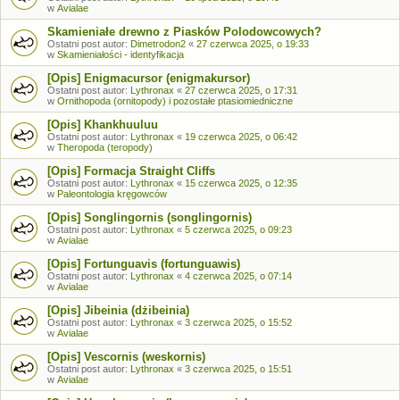
w
Avialae
Skamieniałe drewno z Piasków Polodowcowych?
Ostatni post autor:
Dimetrodon2
«
27 czerwca 2025, o 19:33
w
Skamieniałości - identyfikacja
[Opis] Enigmacursor (enigmakursor)
Ostatni post autor:
Lythronax
«
27 czerwca 2025, o 17:31
w
Ornithopoda (ornitopody) i pozostałe ptasiomiedniczne
[Opis] Khankhuuluu
Ostatni post autor:
Lythronax
«
19 czerwca 2025, o 06:42
w
Theropoda (teropody)
[Opis] Formacja Straight Cliffs
Ostatni post autor:
Lythronax
«
15 czerwca 2025, o 12:35
w
Paleontologia kręgowców
[Opis] Songlingornis (songlingornis)
Ostatni post autor:
Lythronax
«
5 czerwca 2025, o 09:23
w
Avialae
[Opis] Fortunguavis (fortunguawis)
Ostatni post autor:
Lythronax
«
4 czerwca 2025, o 07:14
w
Avialae
[Opis] Jibeinia (dżibeinia)
Ostatni post autor:
Lythronax
«
3 czerwca 2025, o 15:52
w
Avialae
[Opis] Vescornis (weskornis)
Ostatni post autor:
Lythronax
«
3 czerwca 2025, o 15:51
w
Avialae