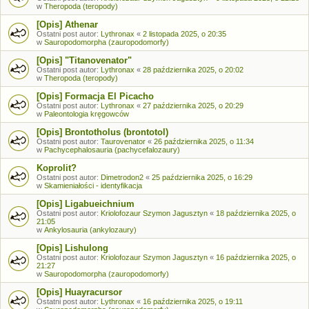
w
Theropoda (teropody)
[Opis] Athenar
Ostatni post autor:
Lythronax
«
2 listopada 2025, o 20:35
w
Sauropodomorpha (zauropodomorfy)
[Opis] "Titanovenator"
Ostatni post autor:
Lythronax
«
28 października 2025, o 20:02
w
Theropoda (teropody)
[Opis] Formacja El Picacho
Ostatni post autor:
Lythronax
«
27 października 2025, o 20:29
w
Paleontologia kręgowców
[Opis] Brontotholus (brontotol)
Ostatni post autor:
Taurovenator
«
26 października 2025, o 11:34
w
Pachycephalosauria (pachycefalozaury)
Koprolit?
Ostatni post autor:
Dimetrodon2
«
25 października 2025, o 16:29
w
Skamieniałości - identyfikacja
[Opis] Ligabueichnium
Ostatni post autor:
Kriolofozaur Szymon Jagusztyn
«
18 października 2025, o
21:05
w
Ankylosauria (ankylozaury)
[Opis] Lishulong
Ostatni post autor:
Kriolofozaur Szymon Jagusztyn
«
16 października 2025, o
21:27
w
Sauropodomorpha (zauropodomorfy)
[Opis] Huayracursor
Ostatni post autor:
Lythronax
«
16 października 2025, o 19:11