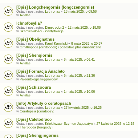
[Opis] Longchengornis (longczengornis)
Ostatni post autor:
Lythronax
«
13 maja 2025, o 09:58
w
Avialae
Ichnofosylia?
Ostatni post autor:
Dimetrodon2
«
12 maja 2025, o 18:08
w
Skamieniałości - identyfikacja
[Opis] Obelignathus
Ostatni post autor:
Kamil Kamiński
«
8 maja 2025, o 20:57
w
Ornithopoda (ornitopody) i pozostałe ptasiomiedniczne
[Opis] Shenqiornis
Ostatni post autor:
Lythronax
«
8 maja 2025, o 06:41
w
Avialae
[Opis] Formacja Anacleto
Ostatni post autor:
Lythronax
«
6 maja 2025, o 21:36
w
Paleontologia kręgowców
[Opis] Schizooura
Ostatni post autor:
Lythronax
«
1 maja 2025, o 10:06
w
Avialae
[Info] Artykuły o ceratopsach
Ostatni post autor:
Lythronax
«
27 kwietnia 2025, o 16:25
w
Ceratopsia (ceratopsy)
[Opis] Caletodraco
Ostatni post autor:
Kriolofozaur Szymon Jagusztyn
«
27 kwietnia 2025, o 12:15
w
Theropoda (teropody)
[Opis] Shengjingornis