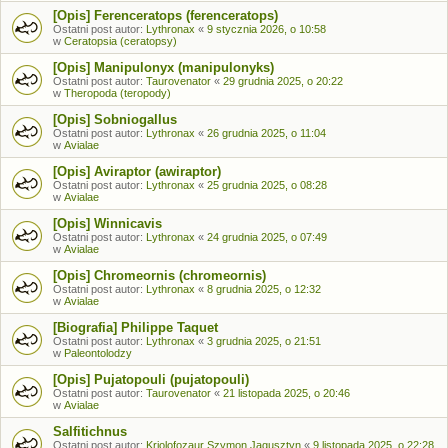
[Opis] Ferenceratops (ferenceratops)
Ostatni post autor:
Lythronax
«
9 stycznia 2026, o 10:58
w
Ceratopsia (ceratopsy)
[Opis] Manipulonyx (manipulonyks)
Ostatni post autor:
Taurovenator
«
29 grudnia 2025, o 20:22
w
Theropoda (teropody)
[Opis] Sobniogallus
Ostatni post autor:
Lythronax
«
26 grudnia 2025, o 11:04
w
Avialae
[Opis] Aviraptor (awiraptor)
Ostatni post autor:
Lythronax
«
25 grudnia 2025, o 08:28
w
Avialae
[Opis] Winnicavis
Ostatni post autor:
Lythronax
«
24 grudnia 2025, o 07:49
w
Avialae
[Opis] Chromeornis (chromeornis)
Ostatni post autor:
Lythronax
«
8 grudnia 2025, o 12:32
w
Avialae
[Biografia] Philippe Taquet
Ostatni post autor:
Lythronax
«
3 grudnia 2025, o 21:51
w
Paleontolodzy
[Opis] Pujatopouli (pujatopouli)
Ostatni post autor:
Taurovenator
«
21 listopada 2025, o 20:46
w
Avialae
Salfitichnus
Ostatni post autor:
Kriolofozaur Szymon Jagusztyn
«
9 listopada 2025, o 22:28