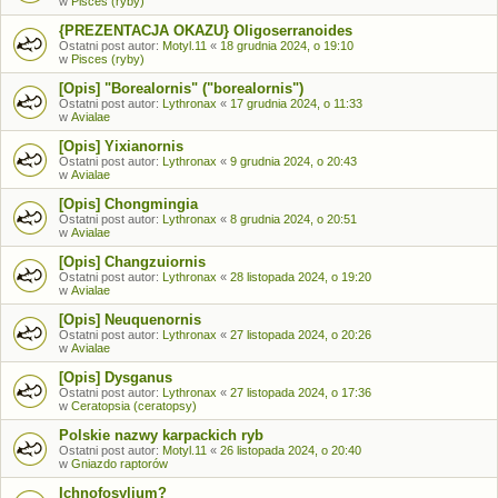
w
Pisces (ryby)
{PREZENTACJA OKAZU} Oligoserranoides
Ostatni post autor:
Motyl.11
«
18 grudnia 2024, o 19:10
w
Pisces (ryby)
[Opis] "Borealornis" ("borealornis")
Ostatni post autor:
Lythronax
«
17 grudnia 2024, o 11:33
w
Avialae
[Opis] Yixianornis
Ostatni post autor:
Lythronax
«
9 grudnia 2024, o 20:43
w
Avialae
[Opis] Chongmingia
Ostatni post autor:
Lythronax
«
8 grudnia 2024, o 20:51
w
Avialae
[Opis] Changzuiornis
Ostatni post autor:
Lythronax
«
28 listopada 2024, o 19:20
w
Avialae
[Opis] Neuquenornis
Ostatni post autor:
Lythronax
«
27 listopada 2024, o 20:26
w
Avialae
[Opis] Dysganus
Ostatni post autor:
Lythronax
«
27 listopada 2024, o 17:36
w
Ceratopsia (ceratopsy)
Polskie nazwy karpackich ryb
Ostatni post autor:
Motyl.11
«
26 listopada 2024, o 20:40
w
Gniazdo raptorów
Ichnofosylium?