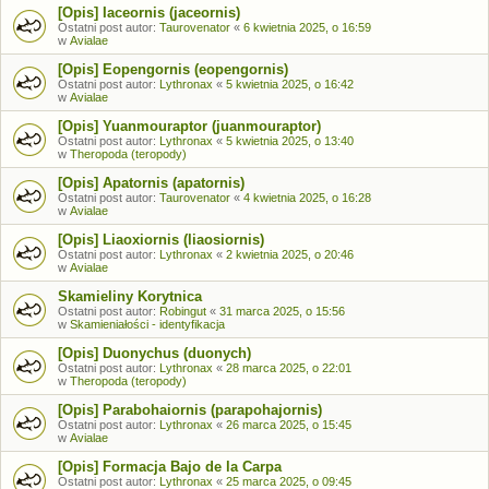
[Opis] Iaceornis (jaceornis)
Ostatni post autor:
Taurovenator
«
6 kwietnia 2025, o 16:59
w
Avialae
[Opis] Eopengornis (eopengornis)
Ostatni post autor:
Lythronax
«
5 kwietnia 2025, o 16:42
w
Avialae
[Opis] Yuanmouraptor (juanmouraptor)
Ostatni post autor:
Lythronax
«
5 kwietnia 2025, o 13:40
w
Theropoda (teropody)
[Opis] Apatornis (apatornis)
Ostatni post autor:
Taurovenator
«
4 kwietnia 2025, o 16:28
w
Avialae
[Opis] Liaoxiornis (liaosiornis)
Ostatni post autor:
Lythronax
«
2 kwietnia 2025, o 20:46
w
Avialae
Skamieliny Korytnica
Ostatni post autor:
Robingut
«
31 marca 2025, o 15:56
w
Skamieniałości - identyfikacja
[Opis] Duonychus (duonych)
Ostatni post autor:
Lythronax
«
28 marca 2025, o 22:01
w
Theropoda (teropody)
[Opis] Parabohaiornis (parapohajornis)
Ostatni post autor:
Lythronax
«
26 marca 2025, o 15:45
w
Avialae
[Opis] Formacja Bajo de la Carpa
Ostatni post autor:
Lythronax
«
25 marca 2025, o 09:45