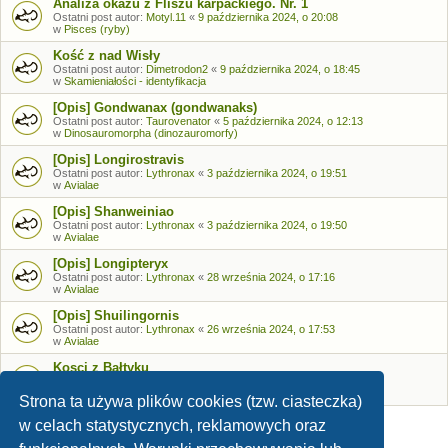
Analiza okazu z Fliszu karpackiego. Nr. 1
Ostatni post autor:
Motyl.11
«
9 października 2024, o 20:08
w
Pisces (ryby)
Kość z nad Wisły
Ostatni post autor:
Dimetrodon2
«
9 października 2024, o 18:45
w
Skamieniałości - identyfikacja
[Opis] Gondwanax (gondwanaks)
Ostatni post autor:
Taurovenator
«
5 października 2024, o 12:13
w
Dinosauromorpha (dinozauromorfy)
[Opis] Longirostravis
Ostatni post autor:
Lythronax
«
3 października 2024, o 19:51
w
Avialae
[Opis] Shanweiniao
Ostatni post autor:
Lythronax
«
3 października 2024, o 19:50
w
Avialae
[Opis] Longipteryx
Ostatni post autor:
Lythronax
«
28 września 2024, o 17:16
w
Avialae
[Opis] Shuilingornis
Ostatni post autor:
Lythronax
«
26 września 2024, o 17:53
w
Avialae
Kosci z Bałtyku
Ostatni post autor:
Bozia
«
26 września 2024, o 09:05
w
Skamieniałości - identyfikacja
Strona ta używa plików cookies (tzw. ciasteczka)
w celach statystycznych, reklamowych oraz