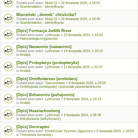
Ostatni post autor:
Motyl.11
«
26 listopada 2024, o 18:51
w
Skamieniałości - identyfikacja
Mioceński ,,domek" chruścika?
Ostatni post autor:
Motyl.11
«
26 listopada 2024, o 18:45
w
Skamieniałości - identyfikacja
[Opis] Formacja Judith River
Ostatni post autor:
Lythronax
«
23 listopada 2024, o 19:52
w
Paleontologia kręgowców
[Opis] Navaornis (nawaornis)
Ostatni post autor:
Lythronax
«
14 listopada 2024, o 20:15
w
Avialae
[Opis] Protopteryx (protopteryks)
Ostatni post autor:
Lythronax
«
11 listopada 2024, o 22:47
w
Avialae
[Opis] Ornithotarsus (ornitotars)
Ostatni post autor:
Taurovenator
«
9 listopada 2024, o 20:05
w
Ornithopoda (ornitopody) i pozostałe ptasiomiedniczne
[Opis] Bohaiornis (pohajornis)
Ostatni post autor:
Lythronax
«
9 listopada 2024, o 10:13
w
Avialae
[Opis] Huaxiazhoulong
Ostatni post autor:
Lythronax
«
9 listopada 2024, o 08:38
w
Ankylosauria (ankylozaury)
[Opis] Dornraptor
Ostatni post autor:
Kriolofozaur Szymon Jagusztyn
«
6 listopada 2024, o 18:03
w
Theropoda (teropody)