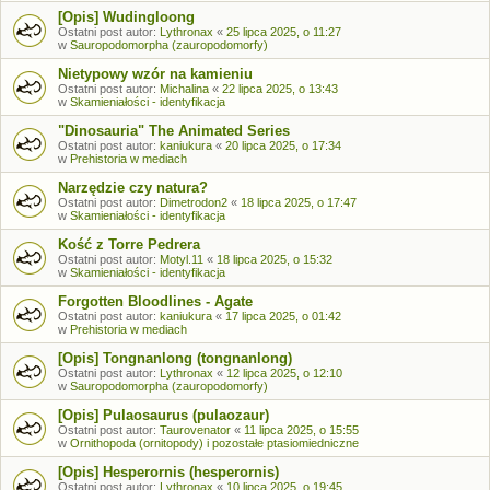
[Opis] Wudingloong
Ostatni post autor:
Lythronax
«
25 lipca 2025, o 11:27
w
Sauropodomorpha (zauropodomorfy)
Nietypowy wzór na kamieniu
Ostatni post autor:
Michalina
«
22 lipca 2025, o 13:43
w
Skamieniałości - identyfikacja
"Dinosauria" The Animated Series
Ostatni post autor:
kaniukura
«
20 lipca 2025, o 17:34
w
Prehistoria w mediach
Narzędzie czy natura?
Ostatni post autor:
Dimetrodon2
«
18 lipca 2025, o 17:47
w
Skamieniałości - identyfikacja
Kość z Torre Pedrera
Ostatni post autor:
Motyl.11
«
18 lipca 2025, o 15:32
w
Skamieniałości - identyfikacja
Forgotten Bloodlines - Agate
Ostatni post autor:
kaniukura
«
17 lipca 2025, o 01:42
w
Prehistoria w mediach
[Opis] Tongnanlong (tongnanlong)
Ostatni post autor:
Lythronax
«
12 lipca 2025, o 12:10
w
Sauropodomorpha (zauropodomorfy)
[Opis] Pulaosaurus (pulaozaur)
Ostatni post autor:
Taurovenator
«
11 lipca 2025, o 15:55
w
Ornithopoda (ornitopody) i pozostałe ptasiomiedniczne
[Opis] Hesperornis (hesperornis)
Ostatni post autor:
Lythronax
«
10 lipca 2025, o 19:45