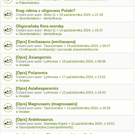
w
Paleontolodzy
Kręg rekina z oligocenu Polski?
Ostatni post autor:
Motyl.11
«
19 października 2024, o 21:18
w
Skamieniałości - identyfikacja
Oligoceńska flora morska
Ostatni post autor:
Motyl.11
«
19 października 2024, o 19:37
w
Skamieniałości - identyfikacja
[Opis] Emiliasaura (emiliazaura)
Ostatni post autor:
Taurovenator
«
19 października 2024, o 09:47
w
Ornithopoda (ornitopody) i pozostałe ptasiomiedniczne
[Opis] Jixiangornis
Ostatni post autor:
Lythronax
«
18 października 2024, o 06:56
w
Avialae
[Opis] Polarornis
Ostatni post autor:
Lythronax
«
17 października 2024, o 13:52
w
Avialae
[Opis] Asiahesperornis
Ostatni post autor:
Lythronax
«
13 października 2024, o 19:42
w
Avialae
[Opis] Magnusavis (magnusawis)
Ostatni post autor:
Taurovenator
«
13 października 2024, o 16:59
w
Avialae
[Opis] Ardetosaurus
Ostatni post autor:
Stanisław Kopeć
«
11 października 2024, o 19:51
w
Sauropodomorpha (zauropodomorfy)