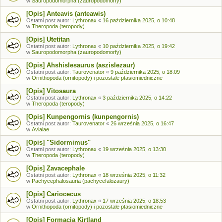
w
Sauropodomorpha (zauropodomorfy)
[Opis] Anteavis (anteawis)
Ostatni post autor:
Lythronax
«
16 października 2025, o 10:48
w
Theropoda (teropody)
[Opis] Utetitan
Ostatni post autor:
Lythronax
«
10 października 2025, o 19:42
w
Sauropodomorpha (zauropodomorfy)
[Opis] Ahshislesaurus (aszislezaur)
Ostatni post autor:
Taurovenator
«
9 października 2025, o 18:09
w
Ornithopoda (ornitopody) i pozostałe ptasiomiedniczne
[Opis] Vitosaura
Ostatni post autor:
Lythronax
«
3 października 2025, o 14:22
w
Theropoda (teropody)
[Opis] Kunpengornis (kunpengornis)
Ostatni post autor:
Taurovenator
«
26 września 2025, o 16:47
w
Avialae
[Opis] "Sidormimus"
Ostatni post autor:
Lythronax
«
19 września 2025, o 13:30
w
Theropoda (teropody)
[Opis] Zavacephale
Ostatni post autor:
Lythronax
«
18 września 2025, o 11:32
w
Pachycephalosauria (pachycefalozaury)
[Opis] Cariocecus
Ostatni post autor:
Lythronax
«
17 września 2025, o 18:53
w
Ornithopoda (ornitopody) i pozostałe ptasiomiedniczne
[Opis] Formacja Kirtland