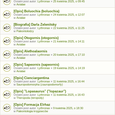
Ostatni post autor:
Lythronax
«
25 kwietnia 2025, o 09:45
w
Avialae
[Opis] Boluochia (boluochia)
Ostatni post autor:
Lythronax
«
24 kwietnia 2025, o 12:07
w
Avialae
[Biografia] Darla Zelenitsky
Ostatni post autor:
Lythronax
«
22 kwietnia 2025, o 11:25
w
Paleontolodzy
[Opis] Otogornis (otogornis)
Ostatni post autor:
Lythronax
«
21 kwietnia 2025, o 14:11
w
Avialae
[Opis] Alethoalaornis
Ostatni post autor:
Lythronax
«
20 kwietnia 2025, o 17:10
w
Avialae
[Opis] Sapeornis (sapeornis)
Ostatni post autor:
Lythronax
«
19 kwietnia 2025, o 14:19
w
Avialae
[Opis] Cienciargentina
Ostatni post autor:
Lythronax
«
11 kwietnia 2025, o 16:44
w
Sauropodomorpha (zauropodomorfy)
[Opis] "Lopasaurus" ("lopazaur")
Ostatni post autor:
Lythronax
«
11 kwietnia 2025, o 16:43
w
Theropoda (teropody)
[Opis] Formacja Elrhaz
Ostatni post autor:
Lythronax
«
9 kwietnia 2025, o 18:30
w
Paleontologia kręgowców