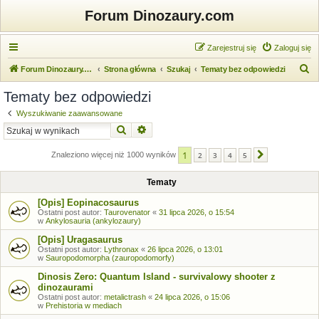
Forum Dinozaury.com
Zarejestruj się
Zaloguj się
S
Forum Dinozaury.com
Strona główna
Szukaj
Tematy bez odpowiedzi
z
Tematy bez odpowiedzi
u
Wyszukiwanie zaawansowane
k
Szukaj
Wyszukiwanie zaawansowane
a
1
j
Znaleziono więcej niż 1000 wyników
2
3
4
5
Następna
Tematy
[Opis] Eopinacosaurus
Ostatni post autor:
Taurovenator
«
31 lipca 2026, o 15:54
w
Ankylosauria (ankylozaury)
[Opis] Uragasaurus
Ostatni post autor:
Lythronax
«
26 lipca 2026, o 13:01
w
Sauropodomorpha (zauropodomorfy)
Dinosis Zero: Quantum Island - survivalowy shooter z
dinozaurami
Ostatni post autor:
metalictrash
«
24 lipca 2026, o 15:06
w
Prehistoria w mediach