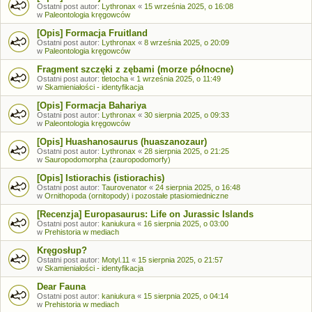
Ostatni post autor:
Lythronax
«
15 września 2025, o 16:08
w
Paleontologia kręgowców
[Opis] Formacja Fruitland
Ostatni post autor:
Lythronax
«
8 września 2025, o 20:09
w
Paleontologia kręgowców
Fragment szczęki z zębami (morze północne)
Ostatni post autor:
tletocha
«
1 września 2025, o 11:49
w
Skamieniałości - identyfikacja
[Opis] Formacja Bahariya
Ostatni post autor:
Lythronax
«
30 sierpnia 2025, o 09:33
w
Paleontologia kręgowców
[Opis] Huashanosaurus (huaszanozaur)
Ostatni post autor:
Lythronax
«
28 sierpnia 2025, o 21:25
w
Sauropodomorpha (zauropodomorfy)
[Opis] Istiorachis (istiorachis)
Ostatni post autor:
Taurovenator
«
24 sierpnia 2025, o 16:48
w
Ornithopoda (ornitopody) i pozostałe ptasiomiedniczne
[Recenzja] Europasaurus: Life on Jurassic Islands
Ostatni post autor:
kaniukura
«
16 sierpnia 2025, o 03:00
w
Prehistoria w mediach
Kręgosłup?
Ostatni post autor:
Motyl.11
«
15 sierpnia 2025, o 21:57
w
Skamieniałości - identyfikacja
Dear Fauna
Ostatni post autor:
kaniukura
«
15 sierpnia 2025, o 04:14
w
Prehistoria w mediach