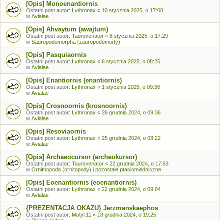
[Opis] Monoenantiornis
Ostatni post autor:
Lythronax
«
10 stycznia 2025, o 17:08
w
Avialae
[Opis] Ahvaytum (awajtum)
Ostatni post autor:
Taurovenator
«
8 stycznia 2025, o 17:29
w
Sauropodomorpha (zauropodomorfy)
[Opis] Pasquiaornis
Ostatni post autor:
Lythronax
«
6 stycznia 2025, o 08:25
w
Avialae
[Opis] Enantiornis (enantiornis)
Ostatni post autor:
Lythronax
«
1 stycznia 2025, o 09:36
w
Avialae
[Opis] Crosnoornis (krosnoornis)
Ostatni post autor:
Lythronax
«
26 grudnia 2024, o 09:36
w
Avialae
[Opis] Resoviaornis
Ostatni post autor:
Lythronax
«
25 grudnia 2024, o 08:22
w
Avialae
[Opis] Archaeocursor (archeokursor)
Ostatni post autor:
Taurovenator
«
22 grudnia 2024, o 17:53
w
Ornithopoda (ornitopody) i pozostałe ptasiomiedniczne
[Opis] Eoenantiornis (eoenantiornis)
Ostatni post autor:
Lythronax
«
22 grudnia 2024, o 09:04
w
Avialae
{PREZENTACJA OKAZU} Jerzmanskaephos
Ostatni post autor:
Motyl.11
«
18 grudnia 2024, o 19:25