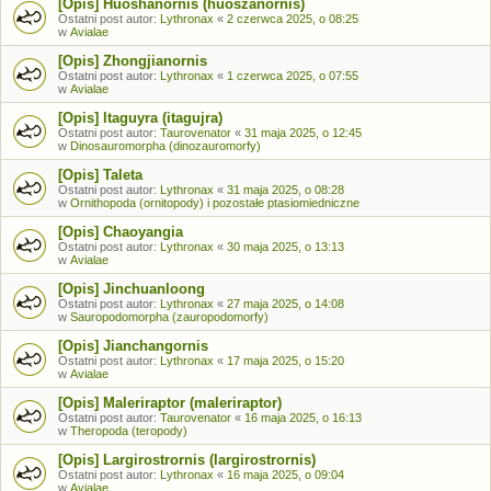
[Opis] Huoshanornis (huoszanornis)
Ostatni post autor:
Lythronax
«
2 czerwca 2025, o 08:25
w
Avialae
[Opis] Zhongjianornis
Ostatni post autor:
Lythronax
«
1 czerwca 2025, o 07:55
w
Avialae
[Opis] Itaguyra (itagujra)
Ostatni post autor:
Taurovenator
«
31 maja 2025, o 12:45
w
Dinosauromorpha (dinozauromorfy)
[Opis] Taleta
Ostatni post autor:
Lythronax
«
31 maja 2025, o 08:28
w
Ornithopoda (ornitopody) i pozostałe ptasiomiedniczne
[Opis] Chaoyangia
Ostatni post autor:
Lythronax
«
30 maja 2025, o 13:13
w
Avialae
[Opis] Jinchuanloong
Ostatni post autor:
Lythronax
«
27 maja 2025, o 14:08
w
Sauropodomorpha (zauropodomorfy)
[Opis] Jianchangornis
Ostatni post autor:
Lythronax
«
17 maja 2025, o 15:20
w
Avialae
[Opis] Maleriraptor (maleriraptor)
Ostatni post autor:
Taurovenator
«
16 maja 2025, o 16:13
w
Theropoda (teropody)
[Opis] Largirostrornis (largirostrornis)
Ostatni post autor:
Lythronax
«
16 maja 2025, o 09:04
w
Avialae