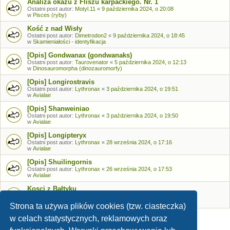
Analiza okazu z Fliszu karpackiego. Nr. 1
Ostatni post autor:
Motyl.11
«
9 października 2024, o 20:08
w
Pisces (ryby)
Kość z nad Wisły
Ostatni post autor:
Dimetrodon2
«
9 października 2024, o 18:45
w
Skamieniałości - identyfikacja
[Opis] Gondwanax (gondwanaks)
Ostatni post autor:
Taurovenator
«
5 października 2024, o 12:13
w
Dinosauromorpha (dinozauromorfy)
[Opis] Longirostravis
Ostatni post autor:
Lythronax
«
3 października 2024, o 19:51
w
Avialae
[Opis] Shanweiniao
Ostatni post autor:
Lythronax
«
3 października 2024, o 19:50
w
Avialae
[Opis] Longipteryx
Ostatni post autor:
Lythronax
«
28 września 2024, o 17:16
w
Avialae
[Opis] Shuilingornis
Ostatni post autor:
Lythronax
«
26 września 2024, o 17:53
w
Avialae
Kosci z Bałtyku
Ostatni post autor:
Bozia
«
26 września 2024, o 09:05
w
Skamieniałości - identyfikacja
Strona ta używa plików cookies (tzw. ciasteczka)
w celach statystycznych, reklamowych oraz