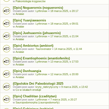
w
Paleontologia kręgowców
[Opis] Noguerornis (noguerornis)
Ostatni post autor:
Lythronax
«
18 marca 2025, o 20:17
w
Avialae
[Opis] Yuanjiawaornis
Ostatni post autor:
Lythronax
«
18 marca 2025, o 09:01
w
Avialae
[Opis] Juehuaornis (jehuaornis)
Ostatni post autor:
Lythronax
«
17 marca 2025, o 21:04
w
Avialae
[Opis] Ambiortus (ambiort)
Ostatni post autor:
Taurovenator
«
14 marca 2025, o 11:44
w
Avialae
[Opis] Enantiophoenix (enantiofeniks)
Ostatni post autor:
Lythronax
«
13 marca 2025, o 17:53
w
Avialae
[Opis] Dunhuangia
Ostatni post autor:
Lythronax
«
12 marca 2025, o 20:00
w
Avialae
(O)polskie Dni Paleobiologii 2025
Ostatni post autor:
kryty_niekrytyczny
«
9 marca 2025, o 13:42
w
Co w skałach eroduje
[Opis] Chadititan (czaditytan)
Ostatni post autor:
Lythronax
«
7 marca 2025, o 20:27
w
Sauropodomorpha (zauropodomorfy)
[Opis] Gobipipus (gobipip)