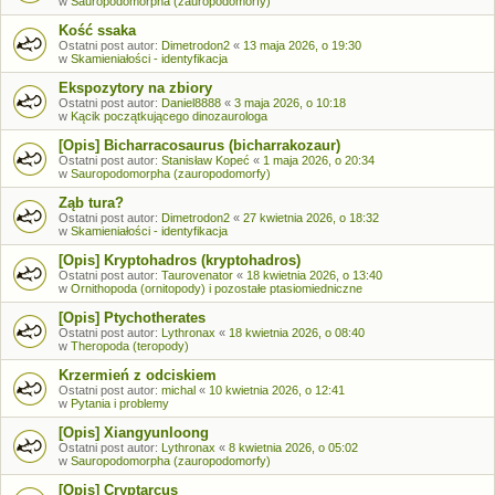
w
Sauropodomorpha (zauropodomorfy)
Kość ssaka
Ostatni post autor:
Dimetrodon2
«
13 maja 2026, o 19:30
w
Skamieniałości - identyfikacja
Ekspozytory na zbiory
Ostatni post autor:
Daniel8888
«
3 maja 2026, o 10:18
w
Kącik początkującego dinozaurologa
[Opis] Bicharracosaurus (bicharrakozaur)
Ostatni post autor:
Stanisław Kopeć
«
1 maja 2026, o 20:34
w
Sauropodomorpha (zauropodomorfy)
Ząb tura?
Ostatni post autor:
Dimetrodon2
«
27 kwietnia 2026, o 18:32
w
Skamieniałości - identyfikacja
[Opis] Kryptohadros (kryptohadros)
Ostatni post autor:
Taurovenator
«
18 kwietnia 2026, o 13:40
w
Ornithopoda (ornitopody) i pozostałe ptasiomiedniczne
[Opis] Ptychotherates
Ostatni post autor:
Lythronax
«
18 kwietnia 2026, o 08:40
w
Theropoda (teropody)
Krzermień z odciskiem
Ostatni post autor:
michal
«
10 kwietnia 2026, o 12:41
w
Pytania i problemy
[Opis] Xiangyunloong
Ostatni post autor:
Lythronax
«
8 kwietnia 2026, o 05:02
w
Sauropodomorpha (zauropodomorfy)
[Opis] Cryptarcus