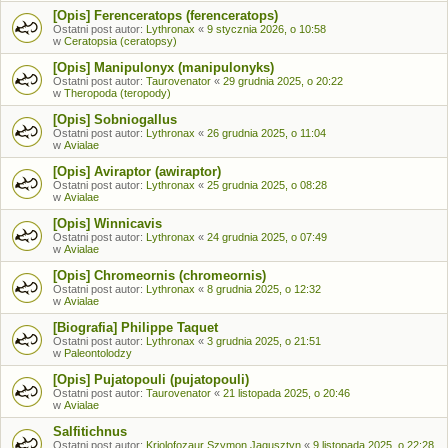
[Opis] Ferenceratops (ferenceratops)
Ostatni post autor:
Lythronax
«
9 stycznia 2026, o 10:58
w
Ceratopsia (ceratopsy)
[Opis] Manipulonyx (manipulonyks)
Ostatni post autor:
Taurovenator
«
29 grudnia 2025, o 20:22
w
Theropoda (teropody)
[Opis] Sobniogallus
Ostatni post autor:
Lythronax
«
26 grudnia 2025, o 11:04
w
Avialae
[Opis] Aviraptor (awiraptor)
Ostatni post autor:
Lythronax
«
25 grudnia 2025, o 08:28
w
Avialae
[Opis] Winnicavis
Ostatni post autor:
Lythronax
«
24 grudnia 2025, o 07:49
w
Avialae
[Opis] Chromeornis (chromeornis)
Ostatni post autor:
Lythronax
«
8 grudnia 2025, o 12:32
w
Avialae
[Biografia] Philippe Taquet
Ostatni post autor:
Lythronax
«
3 grudnia 2025, o 21:51
w
Paleontolodzy
[Opis] Pujatopouli (pujatopouli)
Ostatni post autor:
Taurovenator
«
21 listopada 2025, o 20:46
w
Avialae
Salfitichnus
Ostatni post autor:
Kriolofozaur Szymon Jagusztyn
«
9 listopada 2025, o 22:28