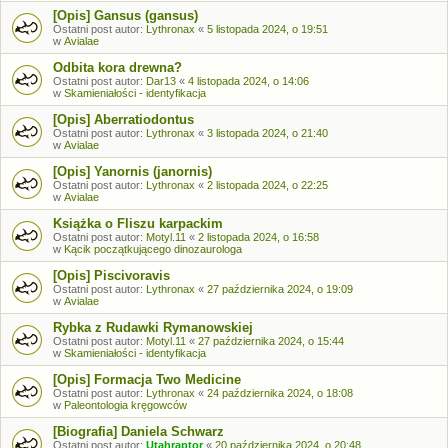
[Opis] Gansus (gansus)
Ostatni post autor:
Lythronax
«
5 listopada 2024, o 19:51
w
Avialae
Odbita kora drewna?
Ostatni post autor:
Dar13
«
4 listopada 2024, o 14:06
w
Skamieniałości - identyfikacja
[Opis] Aberratiodontus
Ostatni post autor:
Lythronax
«
3 listopada 2024, o 21:40
w
Avialae
[Opis] Yanornis (janornis)
Ostatni post autor:
Lythronax
«
2 listopada 2024, o 22:25
w
Avialae
Książka o Fliszu karpackim
Ostatni post autor:
Motyl.11
«
2 listopada 2024, o 16:58
w
Kącik początkującego dinozaurologa
[Opis] Piscivoravis
Ostatni post autor:
Lythronax
«
27 października 2024, o 19:09
w
Avialae
Rybka z Rudawki Rymanowskiej
Ostatni post autor:
Motyl.11
«
27 października 2024, o 15:44
w
Skamieniałości - identyfikacja
[Opis] Formacja Two Medicine
Ostatni post autor:
Lythronax
«
24 października 2024, o 18:08
w
Paleontologia kręgowców
[Biografia] Daniela Schwarz
Ostatni post autor:
Utahraptor
«
20 października 2024, o 20:48