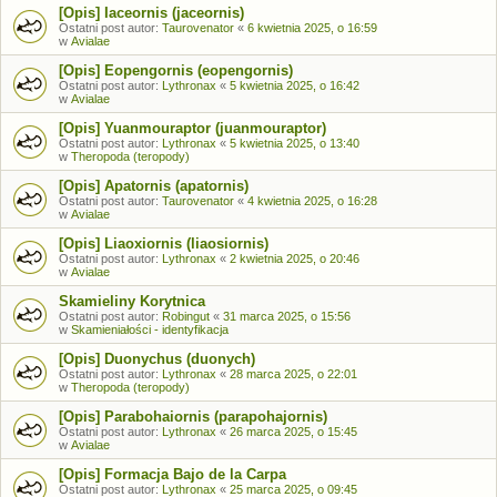
[Opis] Iaceornis (jaceornis)
Ostatni post autor:
Taurovenator
«
6 kwietnia 2025, o 16:59
w
Avialae
[Opis] Eopengornis (eopengornis)
Ostatni post autor:
Lythronax
«
5 kwietnia 2025, o 16:42
w
Avialae
[Opis] Yuanmouraptor (juanmouraptor)
Ostatni post autor:
Lythronax
«
5 kwietnia 2025, o 13:40
w
Theropoda (teropody)
[Opis] Apatornis (apatornis)
Ostatni post autor:
Taurovenator
«
4 kwietnia 2025, o 16:28
w
Avialae
[Opis] Liaoxiornis (liaosiornis)
Ostatni post autor:
Lythronax
«
2 kwietnia 2025, o 20:46
w
Avialae
Skamieliny Korytnica
Ostatni post autor:
Robingut
«
31 marca 2025, o 15:56
w
Skamieniałości - identyfikacja
[Opis] Duonychus (duonych)
Ostatni post autor:
Lythronax
«
28 marca 2025, o 22:01
w
Theropoda (teropody)
[Opis] Parabohaiornis (parapohajornis)
Ostatni post autor:
Lythronax
«
26 marca 2025, o 15:45
w
Avialae
[Opis] Formacja Bajo de la Carpa
Ostatni post autor:
Lythronax
«
25 marca 2025, o 09:45