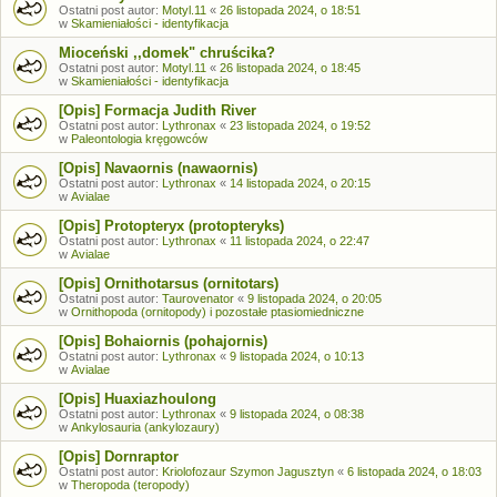
Ostatni post autor:
Motyl.11
«
26 listopada 2024, o 18:51
w
Skamieniałości - identyfikacja
Mioceński ,,domek" chruścika?
Ostatni post autor:
Motyl.11
«
26 listopada 2024, o 18:45
w
Skamieniałości - identyfikacja
[Opis] Formacja Judith River
Ostatni post autor:
Lythronax
«
23 listopada 2024, o 19:52
w
Paleontologia kręgowców
[Opis] Navaornis (nawaornis)
Ostatni post autor:
Lythronax
«
14 listopada 2024, o 20:15
w
Avialae
[Opis] Protopteryx (protopteryks)
Ostatni post autor:
Lythronax
«
11 listopada 2024, o 22:47
w
Avialae
[Opis] Ornithotarsus (ornitotars)
Ostatni post autor:
Taurovenator
«
9 listopada 2024, o 20:05
w
Ornithopoda (ornitopody) i pozostałe ptasiomiedniczne
[Opis] Bohaiornis (pohajornis)
Ostatni post autor:
Lythronax
«
9 listopada 2024, o 10:13
w
Avialae
[Opis] Huaxiazhoulong
Ostatni post autor:
Lythronax
«
9 listopada 2024, o 08:38
w
Ankylosauria (ankylozaury)
[Opis] Dornraptor
Ostatni post autor:
Kriolofozaur Szymon Jagusztyn
«
6 listopada 2024, o 18:03
w
Theropoda (teropody)