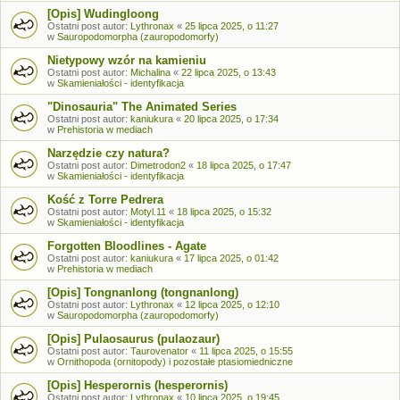
[Opis] Wudingloong
Ostatni post autor:
Lythronax
«
25 lipca 2025, o 11:27
w
Sauropodomorpha (zauropodomorfy)
Nietypowy wzór na kamieniu
Ostatni post autor:
Michalina
«
22 lipca 2025, o 13:43
w
Skamieniałości - identyfikacja
"Dinosauria" The Animated Series
Ostatni post autor:
kaniukura
«
20 lipca 2025, o 17:34
w
Prehistoria w mediach
Narzędzie czy natura?
Ostatni post autor:
Dimetrodon2
«
18 lipca 2025, o 17:47
w
Skamieniałości - identyfikacja
Kość z Torre Pedrera
Ostatni post autor:
Motyl.11
«
18 lipca 2025, o 15:32
w
Skamieniałości - identyfikacja
Forgotten Bloodlines - Agate
Ostatni post autor:
kaniukura
«
17 lipca 2025, o 01:42
w
Prehistoria w mediach
[Opis] Tongnanlong (tongnanlong)
Ostatni post autor:
Lythronax
«
12 lipca 2025, o 12:10
w
Sauropodomorpha (zauropodomorfy)
[Opis] Pulaosaurus (pulaozaur)
Ostatni post autor:
Taurovenator
«
11 lipca 2025, o 15:55
w
Ornithopoda (ornitopody) i pozostałe ptasiomiedniczne
[Opis] Hesperornis (hesperornis)
Ostatni post autor:
Lythronax
«
10 lipca 2025, o 19:45