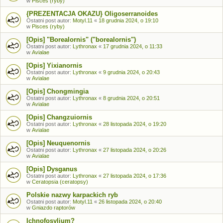
w
Pisces (ryby)
{PREZENTACJA OKAZU} Oligoserranoides
Ostatni post autor:
Motyl.11
«
18 grudnia 2024, o 19:10
w
Pisces (ryby)
[Opis] "Borealornis" ("borealornis")
Ostatni post autor:
Lythronax
«
17 grudnia 2024, o 11:33
w
Avialae
[Opis] Yixianornis
Ostatni post autor:
Lythronax
«
9 grudnia 2024, o 20:43
w
Avialae
[Opis] Chongmingia
Ostatni post autor:
Lythronax
«
8 grudnia 2024, o 20:51
w
Avialae
[Opis] Changzuiornis
Ostatni post autor:
Lythronax
«
28 listopada 2024, o 19:20
w
Avialae
[Opis] Neuquenornis
Ostatni post autor:
Lythronax
«
27 listopada 2024, o 20:26
w
Avialae
[Opis] Dysganus
Ostatni post autor:
Lythronax
«
27 listopada 2024, o 17:36
w
Ceratopsia (ceratopsy)
Polskie nazwy karpackich ryb
Ostatni post autor:
Motyl.11
«
26 listopada 2024, o 20:40
w
Gniazdo raptorów
Ichnofosylium?