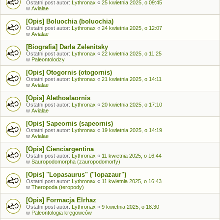
Ostatni post autor:
Lythronax
«
25 kwietnia 2025, o 09:45
w
Avialae
[Opis] Boluochia (boluochia)
Ostatni post autor:
Lythronax
«
24 kwietnia 2025, o 12:07
w
Avialae
[Biografia] Darla Zelenitsky
Ostatni post autor:
Lythronax
«
22 kwietnia 2025, o 11:25
w
Paleontolodzy
[Opis] Otogornis (otogornis)
Ostatni post autor:
Lythronax
«
21 kwietnia 2025, o 14:11
w
Avialae
[Opis] Alethoalaornis
Ostatni post autor:
Lythronax
«
20 kwietnia 2025, o 17:10
w
Avialae
[Opis] Sapeornis (sapeornis)
Ostatni post autor:
Lythronax
«
19 kwietnia 2025, o 14:19
w
Avialae
[Opis] Cienciargentina
Ostatni post autor:
Lythronax
«
11 kwietnia 2025, o 16:44
w
Sauropodomorpha (zauropodomorfy)
[Opis] "Lopasaurus" ("lopazaur")
Ostatni post autor:
Lythronax
«
11 kwietnia 2025, o 16:43
w
Theropoda (teropody)
[Opis] Formacja Elrhaz
Ostatni post autor:
Lythronax
«
9 kwietnia 2025, o 18:30
w
Paleontologia kręgowców