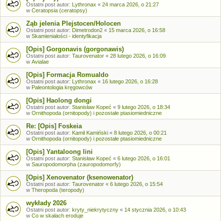
Ostatni post autor:
Lythronax
«
24 marca 2026, o 21:27
w
Ceratopsia (ceratopsy)
Ząb jelenia Plejstocen/Holocen
Ostatni post autor:
Dimetrodon2
«
15 marca 2026, o 16:58
w
Skamieniałości - identyfikacja
[Opis] Gorgonavis (gorgonawis)
Ostatni post autor:
Taurovenator
«
28 lutego 2026, o 16:09
w
Avialae
[Opis] Formacja Romualdo
Ostatni post autor:
Lythronax
«
16 lutego 2026, o 16:28
w
Paleontologia kręgowców
[Opis] Haolong dongi
Ostatni post autor:
Stanisław Kopeć
«
9 lutego 2026, o 18:34
w
Ornithopoda (ornitopody) i pozostałe ptasiomiedniczne
Re: [Opis] Foskeia
Ostatni post autor:
Kamil Kamiński
«
8 lutego 2026, o 00:21
w
Ornithopoda (ornitopody) i pozostałe ptasiomiedniczne
[Opis] Yantaloong lini
Ostatni post autor:
Stanisław Kopeć
«
6 lutego 2026, o 16:01
w
Sauropodomorpha (zauropodomorfy)
[Opis] Xenovenator (ksenowenator)
Ostatni post autor:
Taurovenator
«
6 lutego 2026, o 15:54
w
Theropoda (teropody)
wykłady 2026
Ostatni post autor:
kryty_niekrytyczny
«
14 stycznia 2026, o 10:43
w
Co w skałach eroduje