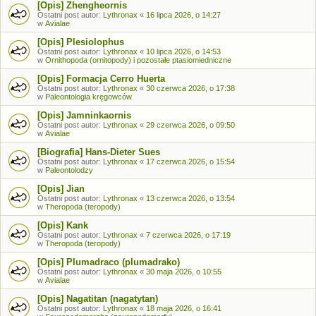
[Opis] Zhengheornis
Ostatni post autor:
Lythronax
«
16 lipca 2026, o 14:27
w
Avialae
[Opis] Plesiolophus
Ostatni post autor:
Lythronax
«
10 lipca 2026, o 14:53
w
Ornithopoda (ornitopody) i pozostałe ptasiomiedniczne
[Opis] Formacja Cerro Huerta
Ostatni post autor:
Lythronax
«
30 czerwca 2026, o 17:38
w
Paleontologia kręgowców
[Opis] Jamninkaornis
Ostatni post autor:
Lythronax
«
29 czerwca 2026, o 09:50
w
Avialae
[Biografia] Hans-Dieter Sues
Ostatni post autor:
Lythronax
«
17 czerwca 2026, o 15:54
w
Paleontolodzy
[Opis] Jian
Ostatni post autor:
Lythronax
«
13 czerwca 2026, o 13:54
w
Theropoda (teropody)
[Opis] Kank
Ostatni post autor:
Lythronax
«
7 czerwca 2026, o 17:19
w
Theropoda (teropody)
[Opis] Plumadraco (plumadrako)
Ostatni post autor:
Lythronax
«
30 maja 2026, o 10:55
w
Avialae
[Opis] Nagatitan (nagatytan)
Ostatni post autor:
Lythronax
«
18 maja 2026, o 16:41