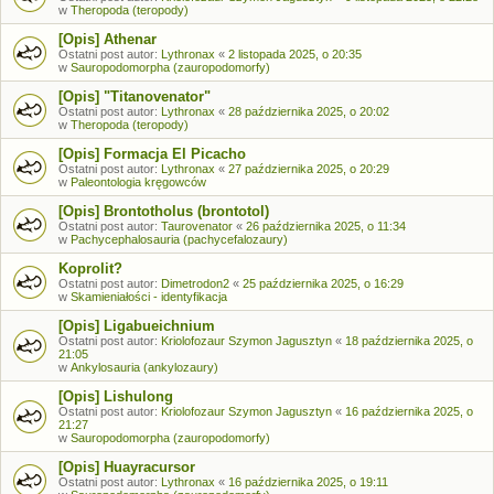
w
Theropoda (teropody)
[Opis] Athenar
Ostatni post autor:
Lythronax
«
2 listopada 2025, o 20:35
w
Sauropodomorpha (zauropodomorfy)
[Opis] "Titanovenator"
Ostatni post autor:
Lythronax
«
28 października 2025, o 20:02
w
Theropoda (teropody)
[Opis] Formacja El Picacho
Ostatni post autor:
Lythronax
«
27 października 2025, o 20:29
w
Paleontologia kręgowców
[Opis] Brontotholus (brontotol)
Ostatni post autor:
Taurovenator
«
26 października 2025, o 11:34
w
Pachycephalosauria (pachycefalozaury)
Koprolit?
Ostatni post autor:
Dimetrodon2
«
25 października 2025, o 16:29
w
Skamieniałości - identyfikacja
[Opis] Ligabueichnium
Ostatni post autor:
Kriolofozaur Szymon Jagusztyn
«
18 października 2025, o
21:05
w
Ankylosauria (ankylozaury)
[Opis] Lishulong
Ostatni post autor:
Kriolofozaur Szymon Jagusztyn
«
16 października 2025, o
21:27
w
Sauropodomorpha (zauropodomorfy)
[Opis] Huayracursor
Ostatni post autor:
Lythronax
«
16 października 2025, o 19:11