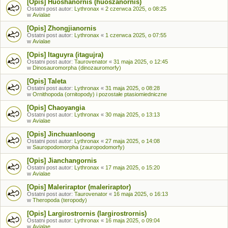
[Opis] Huoshanornis (huoszanornis)
Ostatni post autor:
Lythronax
«
2 czerwca 2025, o 08:25
w
Avialae
[Opis] Zhongjianornis
Ostatni post autor:
Lythronax
«
1 czerwca 2025, o 07:55
w
Avialae
[Opis] Itaguyra (itagujra)
Ostatni post autor:
Taurovenator
«
31 maja 2025, o 12:45
w
Dinosauromorpha (dinozauromorfy)
[Opis] Taleta
Ostatni post autor:
Lythronax
«
31 maja 2025, o 08:28
w
Ornithopoda (ornitopody) i pozostałe ptasiomiedniczne
[Opis] Chaoyangia
Ostatni post autor:
Lythronax
«
30 maja 2025, o 13:13
w
Avialae
[Opis] Jinchuanloong
Ostatni post autor:
Lythronax
«
27 maja 2025, o 14:08
w
Sauropodomorpha (zauropodomorfy)
[Opis] Jianchangornis
Ostatni post autor:
Lythronax
«
17 maja 2025, o 15:20
w
Avialae
[Opis] Maleriraptor (maleriraptor)
Ostatni post autor:
Taurovenator
«
16 maja 2025, o 16:13
w
Theropoda (teropody)
[Opis] Largirostrornis (largirostrornis)
Ostatni post autor:
Lythronax
«
16 maja 2025, o 09:04
w
Avialae