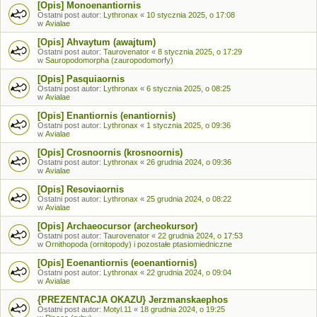
[Opis] Monoenantiornis
Ostatni post autor:
Lythronax
«
10 stycznia 2025, o 17:08
w
Avialae
[Opis] Ahvaytum (awajtum)
Ostatni post autor:
Taurovenator
«
8 stycznia 2025, o 17:29
w
Sauropodomorpha (zauropodomorfy)
[Opis] Pasquiaornis
Ostatni post autor:
Lythronax
«
6 stycznia 2025, o 08:25
w
Avialae
[Opis] Enantiornis (enantiornis)
Ostatni post autor:
Lythronax
«
1 stycznia 2025, o 09:36
w
Avialae
[Opis] Crosnoornis (krosnoornis)
Ostatni post autor:
Lythronax
«
26 grudnia 2024, o 09:36
w
Avialae
[Opis] Resoviaornis
Ostatni post autor:
Lythronax
«
25 grudnia 2024, o 08:22
w
Avialae
[Opis] Archaeocursor (archeokursor)
Ostatni post autor:
Taurovenator
«
22 grudnia 2024, o 17:53
w
Ornithopoda (ornitopody) i pozostałe ptasiomiedniczne
[Opis] Eoenantiornis (eoenantiornis)
Ostatni post autor:
Lythronax
«
22 grudnia 2024, o 09:04
w
Avialae
{PREZENTACJA OKAZU} Jerzmanskaephos
Ostatni post autor:
Motyl.11
«
18 grudnia 2024, o 19:25