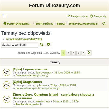
Forum Dinozaury.com
Zarejestruj się
Zaloguj się
S
Forum Dinozaury.com
Strona główna
Szukaj
Tematy bez odpowiedzi
z
Tematy bez odpowiedzi
u
Wyszukiwanie zaawansowane
k
Szukaj
Wyszukiwanie zaawansowane
a
1
j
Znaleziono więcej niż 1000 wyników
2
3
4
5
Następna
Tematy
[Opis] Eopinacosaurus
Ostatni post autor:
Taurovenator
«
31 lipca 2026, o 15:54
w
Ankylosauria (ankylozaury)
[Opis] Uragasaurus
Ostatni post autor:
Lythronax
«
26 lipca 2026, o 13:01
w
Sauropodomorpha (zauropodomorfy)
Dinosis Zero: Quantum Island - survivalowy shooter z
dinozaurami
Ostatni post autor:
metalictrash
«
24 lipca 2026, o 15:06
w
Prehistoria w mediach