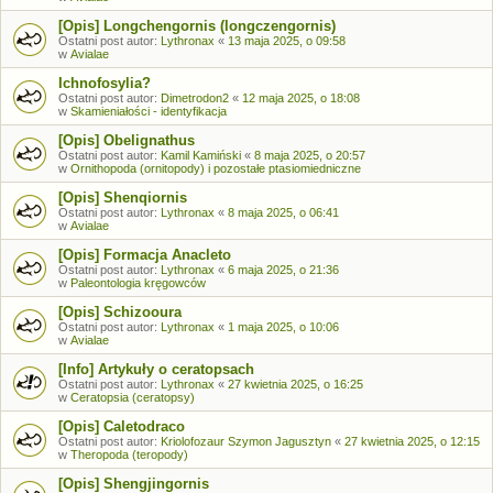
[Opis] Longchengornis (longczengornis)
Ostatni post autor:
Lythronax
«
13 maja 2025, o 09:58
w
Avialae
Ichnofosylia?
Ostatni post autor:
Dimetrodon2
«
12 maja 2025, o 18:08
w
Skamieniałości - identyfikacja
[Opis] Obelignathus
Ostatni post autor:
Kamil Kamiński
«
8 maja 2025, o 20:57
w
Ornithopoda (ornitopody) i pozostałe ptasiomiedniczne
[Opis] Shenqiornis
Ostatni post autor:
Lythronax
«
8 maja 2025, o 06:41
w
Avialae
[Opis] Formacja Anacleto
Ostatni post autor:
Lythronax
«
6 maja 2025, o 21:36
w
Paleontologia kręgowców
[Opis] Schizooura
Ostatni post autor:
Lythronax
«
1 maja 2025, o 10:06
w
Avialae
[Info] Artykuły o ceratopsach
Ostatni post autor:
Lythronax
«
27 kwietnia 2025, o 16:25
w
Ceratopsia (ceratopsy)
[Opis] Caletodraco
Ostatni post autor:
Kriolofozaur Szymon Jagusztyn
«
27 kwietnia 2025, o 12:15
w
Theropoda (teropody)
[Opis] Shengjingornis