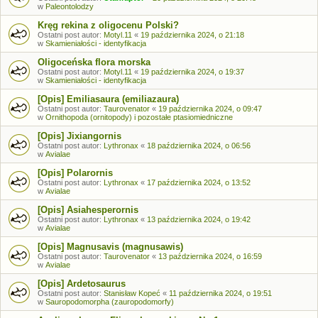
w
Paleontolodzy
Kręg rekina z oligocenu Polski?
Ostatni post autor:
Motyl.11
«
19 października 2024, o 21:18
w
Skamieniałości - identyfikacja
Oligoceńska flora morska
Ostatni post autor:
Motyl.11
«
19 października 2024, o 19:37
w
Skamieniałości - identyfikacja
[Opis] Emiliasaura (emiliazaura)
Ostatni post autor:
Taurovenator
«
19 października 2024, o 09:47
w
Ornithopoda (ornitopody) i pozostałe ptasiomiedniczne
[Opis] Jixiangornis
Ostatni post autor:
Lythronax
«
18 października 2024, o 06:56
w
Avialae
[Opis] Polarornis
Ostatni post autor:
Lythronax
«
17 października 2024, o 13:52
w
Avialae
[Opis] Asiahesperornis
Ostatni post autor:
Lythronax
«
13 października 2024, o 19:42
w
Avialae
[Opis] Magnusavis (magnusawis)
Ostatni post autor:
Taurovenator
«
13 października 2024, o 16:59
w
Avialae
[Opis] Ardetosaurus
Ostatni post autor:
Stanisław Kopeć
«
11 października 2024, o 19:51
w
Sauropodomorpha (zauropodomorfy)