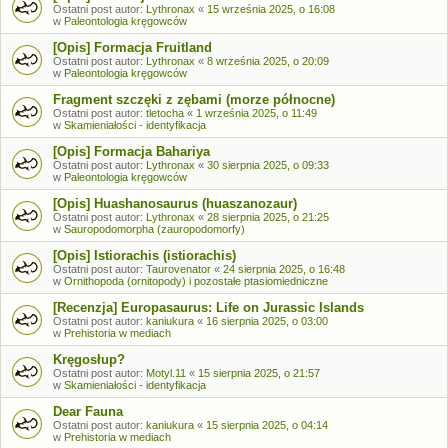
Ostatni post autor:
Lythronax
«
15 września 2025, o 16:08
w
Paleontologia kręgowców
[Opis] Formacja Fruitland
Ostatni post autor:
Lythronax
«
8 września 2025, o 20:09
w
Paleontologia kręgowców
Fragment szczęki z zębami (morze północne)
Ostatni post autor:
tletocha
«
1 września 2025, o 11:49
w
Skamieniałości - identyfikacja
[Opis] Formacja Bahariya
Ostatni post autor:
Lythronax
«
30 sierpnia 2025, o 09:33
w
Paleontologia kręgowców
[Opis] Huashanosaurus (huaszanozaur)
Ostatni post autor:
Lythronax
«
28 sierpnia 2025, o 21:25
w
Sauropodomorpha (zauropodomorfy)
[Opis] Istiorachis (istiorachis)
Ostatni post autor:
Taurovenator
«
24 sierpnia 2025, o 16:48
w
Ornithopoda (ornitopody) i pozostałe ptasiomiedniczne
[Recenzja] Europasaurus: Life on Jurassic Islands
Ostatni post autor:
kaniukura
«
16 sierpnia 2025, o 03:00
w
Prehistoria w mediach
Kręgosłup?
Ostatni post autor:
Motyl.11
«
15 sierpnia 2025, o 21:57
w
Skamieniałości - identyfikacja
Dear Fauna
Ostatni post autor:
kaniukura
«
15 sierpnia 2025, o 04:14
w
Prehistoria w mediach