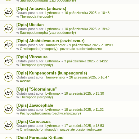
w
Sauropodomorpha (zauropodomorfy)
[Opis] Anteavis (anteawis)
Ostatni post autor:
Lythronax
«
16 października 2025, o 10:48
w
Theropoda (teropody)
[Opis] Utetitan
Ostatni post autor:
Lythronax
«
10 października 2025, o 19:42
w
Sauropodomorpha (zauropodomorfy)
[Opis] Ahshislesaurus (aszislezaur)
Ostatni post autor:
Taurovenator
«
9 października 2025, o 18:09
w
Ornithopoda (ornitopody) i pozostałe ptasiomiedniczne
[Opis] Vitosaura
Ostatni post autor:
Lythronax
«
3 października 2025, o 14:22
w
Theropoda (teropody)
[Opis] Kunpengornis (kunpengornis)
Ostatni post autor:
Taurovenator
«
26 września 2025, o 16:47
w
Avialae
[Opis] "Sidormimus"
Ostatni post autor:
Lythronax
«
19 września 2025, o 13:30
w
Theropoda (teropody)
[Opis] Zavacephale
Ostatni post autor:
Lythronax
«
18 września 2025, o 11:32
w
Pachycephalosauria (pachycefalozaury)
[Opis] Cariocecus
Ostatni post autor:
Lythronax
«
17 września 2025, o 18:53
w
Ornithopoda (ornitopody) i pozostałe ptasiomiedniczne
[Opis] Formacja Kirtland