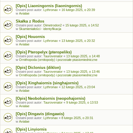
[Opis] Liaoningornis (liaoningornis)
Ostatni post autor:
Lythronax
«
16 lutego 2025, o 20:39
w
Avialae
Skałka z Rodos
Ostatni post autor:
Dimetrodon2
«
15 lutego 2025, o 14:52
w
Skamieniałości - identyfikacja
[Opis] Houornis
Ostatni post autor:
Lythronax
«
13 lutego 2025, o 20:32
w
Avialae
[Opis] Pteropelyx (pteropeliks)
Ostatni post autor:
Taurovenator
«
13 lutego 2025, o 14:48
w
Ornithopoda (ornitopody) i pozostałe ptasiomiedniczne
[Opis] Diclonius (diklon)
Ostatni post autor:
Taurovenator
«
13 lutego 2025, o 13:46
w
Ornithopoda (ornitopody) i pozostałe ptasiomiedniczne
[Opis] Xinghaiornis (singhajornis)
Ostatni post autor:
Lythronax
«
12 lutego 2025, o 23:04
w
Avialae
[Opis] Neobohaiornis (neopohajornis)
Ostatni post autor:
Taurovenator
«
9 lutego 2025, o 13:53
w
Avialae
[Opis] Dingavis (dingawis)
Ostatni post autor:
Lythronax
«
8 lutego 2025, o 20:31
w
Avialae
[Opis] Linyiornis