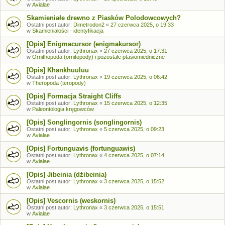
w
Avialae
Skamieniałe drewno z Piasków Polodowcowych?
Ostatni post autor:
Dimetrodon2
«
27 czerwca 2025, o 19:33
w
Skamieniałości - identyfikacja
[Opis] Enigmacursor (enigmakursor)
Ostatni post autor:
Lythronax
«
27 czerwca 2025, o 17:31
w
Ornithopoda (ornitopody) i pozostałe ptasiomiedniczne
[Opis] Khankhuuluu
Ostatni post autor:
Lythronax
«
19 czerwca 2025, o 06:42
w
Theropoda (teropody)
[Opis] Formacja Straight Cliffs
Ostatni post autor:
Lythronax
«
15 czerwca 2025, o 12:35
w
Paleontologia kręgowców
[Opis] Songlingornis (songlingornis)
Ostatni post autor:
Lythronax
«
5 czerwca 2025, o 09:23
w
Avialae
[Opis] Fortunguavis (fortunguawis)
Ostatni post autor:
Lythronax
«
4 czerwca 2025, o 07:14
w
Avialae
[Opis] Jibeinia (dżibeinia)
Ostatni post autor:
Lythronax
«
3 czerwca 2025, o 15:52
w
Avialae
[Opis] Vescornis (weskornis)
Ostatni post autor:
Lythronax
«
3 czerwca 2025, o 15:51
w
Avialae