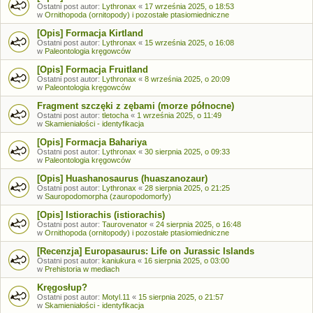
Ostatni post autor:
Lythronax
«
17 września 2025, o 18:53
w
Ornithopoda (ornitopody) i pozostałe ptasiomiedniczne
[Opis] Formacja Kirtland
Ostatni post autor:
Lythronax
«
15 września 2025, o 16:08
w
Paleontologia kręgowców
[Opis] Formacja Fruitland
Ostatni post autor:
Lythronax
«
8 września 2025, o 20:09
w
Paleontologia kręgowców
Fragment szczęki z zębami (morze północne)
Ostatni post autor:
tletocha
«
1 września 2025, o 11:49
w
Skamieniałości - identyfikacja
[Opis] Formacja Bahariya
Ostatni post autor:
Lythronax
«
30 sierpnia 2025, o 09:33
w
Paleontologia kręgowców
[Opis] Huashanosaurus (huaszanozaur)
Ostatni post autor:
Lythronax
«
28 sierpnia 2025, o 21:25
w
Sauropodomorpha (zauropodomorfy)
[Opis] Istiorachis (istiorachis)
Ostatni post autor:
Taurovenator
«
24 sierpnia 2025, o 16:48
w
Ornithopoda (ornitopody) i pozostałe ptasiomiedniczne
[Recenzja] Europasaurus: Life on Jurassic Islands
Ostatni post autor:
kaniukura
«
16 sierpnia 2025, o 03:00
w
Prehistoria w mediach
Kręgosłup?
Ostatni post autor:
Motyl.11
«
15 sierpnia 2025, o 21:57
w
Skamieniałości - identyfikacja