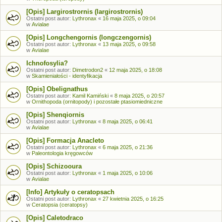
[Opis] Largirostrornis (largirostrornis)
Ostatni post autor:
Lythronax
«
16 maja 2025, o 09:04
w
Avialae
[Opis] Longchengornis (longczengornis)
Ostatni post autor:
Lythronax
«
13 maja 2025, o 09:58
w
Avialae
Ichnofosylia?
Ostatni post autor:
Dimetrodon2
«
12 maja 2025, o 18:08
w
Skamieniałości - identyfikacja
[Opis] Obelignathus
Ostatni post autor:
Kamil Kamiński
«
8 maja 2025, o 20:57
w
Ornithopoda (ornitopody) i pozostałe ptasiomiedniczne
[Opis] Shenqiornis
Ostatni post autor:
Lythronax
«
8 maja 2025, o 06:41
w
Avialae
[Opis] Formacja Anacleto
Ostatni post autor:
Lythronax
«
6 maja 2025, o 21:36
w
Paleontologia kręgowców
[Opis] Schizooura
Ostatni post autor:
Lythronax
«
1 maja 2025, o 10:06
w
Avialae
[Info] Artykuły o ceratopsach
Ostatni post autor:
Lythronax
«
27 kwietnia 2025, o 16:25
w
Ceratopsia (ceratopsy)
[Opis] Caletodraco