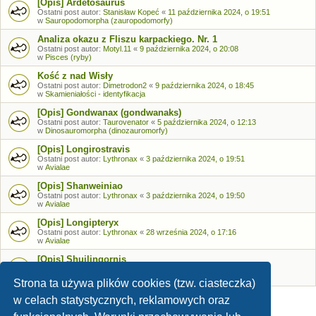
[Opis] Ardetosaurus
Ostatni post autor:
Stanisław Kopeć
«
11 października 2024, o 19:51
w
Sauropodomorpha (zauropodomorfy)
Analiza okazu z Fliszu karpackiego. Nr. 1
Ostatni post autor:
Motyl.11
«
9 października 2024, o 20:08
w
Pisces (ryby)
Kość z nad Wisły
Ostatni post autor:
Dimetrodon2
«
9 października 2024, o 18:45
w
Skamieniałości - identyfikacja
[Opis] Gondwanax (gondwanaks)
Ostatni post autor:
Taurovenator
«
5 października 2024, o 12:13
w
Dinosauromorpha (dinozauromorfy)
[Opis] Longirostravis
Ostatni post autor:
Lythronax
«
3 października 2024, o 19:51
w
Avialae
[Opis] Shanweiniao
Ostatni post autor:
Lythronax
«
3 października 2024, o 19:50
w
Avialae
[Opis] Longipteryx
Ostatni post autor:
Lythronax
«
28 września 2024, o 17:16
w
Avialae
[Opis] Shuilingornis
Ostatni post autor:
Lythronax
«
26 września 2024, o 17:53
w
Avialae
Strona ta używa plików cookies (tzw. ciasteczka)
w celach statystycznych, reklamowych oraz