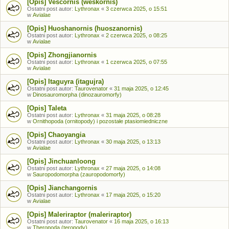
[Opis] Vescornis (weskornis)
Ostatni post autor:
Lythronax
«
3 czerwca 2025, o 15:51
w
Avialae
[Opis] Huoshanornis (huoszanornis)
Ostatni post autor:
Lythronax
«
2 czerwca 2025, o 08:25
w
Avialae
[Opis] Zhongjianornis
Ostatni post autor:
Lythronax
«
1 czerwca 2025, o 07:55
w
Avialae
[Opis] Itaguyra (itagujra)
Ostatni post autor:
Taurovenator
«
31 maja 2025, o 12:45
w
Dinosauromorpha (dinozauromorfy)
[Opis] Taleta
Ostatni post autor:
Lythronax
«
31 maja 2025, o 08:28
w
Ornithopoda (ornitopody) i pozostałe ptasiomiedniczne
[Opis] Chaoyangia
Ostatni post autor:
Lythronax
«
30 maja 2025, o 13:13
w
Avialae
[Opis] Jinchuanloong
Ostatni post autor:
Lythronax
«
27 maja 2025, o 14:08
w
Sauropodomorpha (zauropodomorfy)
[Opis] Jianchangornis
Ostatni post autor:
Lythronax
«
17 maja 2025, o 15:20
w
Avialae
[Opis] Maleriraptor (maleriraptor)
Ostatni post autor:
Taurovenator
«
16 maja 2025, o 16:13
w
Theropoda (teropody)