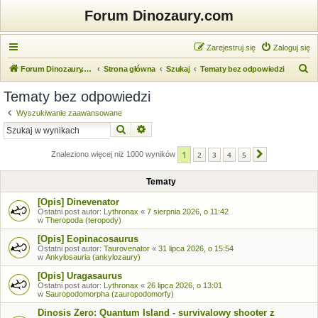
Forum Dinozaury.com
Zarejestruj się
Zaloguj się
S
Forum Dinozaury.com
Strona główna
Szukaj
Tematy bez odpowiedzi
z
Tematy bez odpowiedzi
u
Wyszukiwanie zaawansowane
k
Szukaj
Wyszukiwanie zaawansowane
a
1
j
Znaleziono więcej niż 1000 wyników
2
3
4
5
Następna
Tematy
[Opis] Dinevenator
Ostatni post autor:
Lythronax
«
7 sierpnia 2026, o 11:42
w
Theropoda (teropody)
[Opis] Eopinacosaurus
Ostatni post autor:
Taurovenator
«
31 lipca 2026, o 15:54
w
Ankylosauria (ankylozaury)
[Opis] Uragasaurus
Ostatni post autor:
Lythronax
«
26 lipca 2026, o 13:01
w
Sauropodomorpha (zauropodomorfy)
Dinosis Zero: Quantum Island - survivalowy shooter z