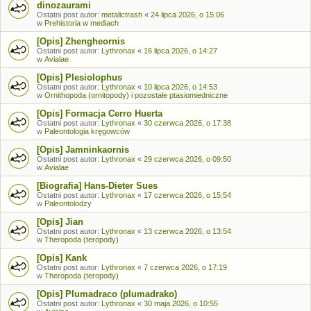
dinozaurami
Ostatni post autor:
metalictrash
«
24 lipca 2026, o 15:06
w
Prehistoria w mediach
[Opis] Zhengheornis
Ostatni post autor:
Lythronax
«
16 lipca 2026, o 14:27
w
Avialae
[Opis] Plesiolophus
Ostatni post autor:
Lythronax
«
10 lipca 2026, o 14:53
w
Ornithopoda (ornitopody) i pozostałe ptasiomiedniczne
[Opis] Formacja Cerro Huerta
Ostatni post autor:
Lythronax
«
30 czerwca 2026, o 17:38
w
Paleontologia kręgowców
[Opis] Jamninkaornis
Ostatni post autor:
Lythronax
«
29 czerwca 2026, o 09:50
w
Avialae
[Biografia] Hans-Dieter Sues
Ostatni post autor:
Lythronax
«
17 czerwca 2026, o 15:54
w
Paleontolodzy
[Opis] Jian
Ostatni post autor:
Lythronax
«
13 czerwca 2026, o 13:54
w
Theropoda (teropody)
[Opis] Kank
Ostatni post autor:
Lythronax
«
7 czerwca 2026, o 17:19
w
Theropoda (teropody)
[Opis] Plumadraco (plumadrako)
Ostatni post autor:
Lythronax
«
30 maja 2026, o 10:55