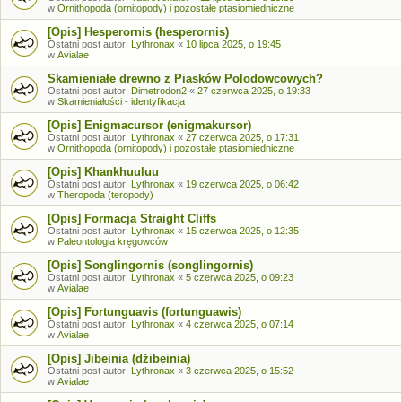
w
Ornithopoda (ornitopody) i pozostałe ptasiomiedniczne
[Opis] Hesperornis (hesperornis)
Ostatni post autor:
Lythronax
«
10 lipca 2025, o 19:45
w
Avialae
Skamieniałe drewno z Piasków Polodowcowych?
Ostatni post autor:
Dimetrodon2
«
27 czerwca 2025, o 19:33
w
Skamieniałości - identyfikacja
[Opis] Enigmacursor (enigmakursor)
Ostatni post autor:
Lythronax
«
27 czerwca 2025, o 17:31
w
Ornithopoda (ornitopody) i pozostałe ptasiomiedniczne
[Opis] Khankhuuluu
Ostatni post autor:
Lythronax
«
19 czerwca 2025, o 06:42
w
Theropoda (teropody)
[Opis] Formacja Straight Cliffs
Ostatni post autor:
Lythronax
«
15 czerwca 2025, o 12:35
w
Paleontologia kręgowców
[Opis] Songlingornis (songlingornis)
Ostatni post autor:
Lythronax
«
5 czerwca 2025, o 09:23
w
Avialae
[Opis] Fortunguavis (fortunguawis)
Ostatni post autor:
Lythronax
«
4 czerwca 2025, o 07:14
w
Avialae
[Opis] Jibeinia (dżibeinia)
Ostatni post autor:
Lythronax
«
3 czerwca 2025, o 15:52
w
Avialae