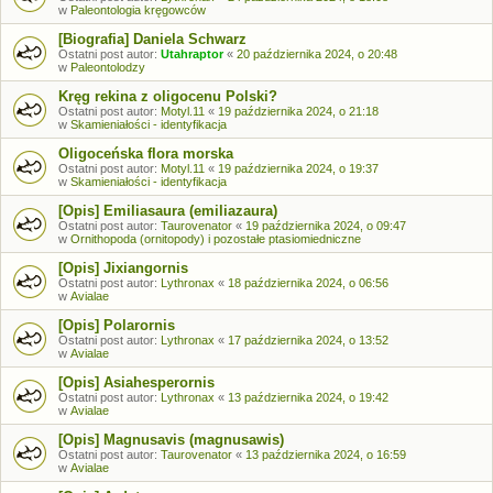
w
Paleontologia kręgowców
[Biografia] Daniela Schwarz
Ostatni post autor:
Utahraptor
«
20 października 2024, o 20:48
w
Paleontolodzy
Kręg rekina z oligocenu Polski?
Ostatni post autor:
Motyl.11
«
19 października 2024, o 21:18
w
Skamieniałości - identyfikacja
Oligoceńska flora morska
Ostatni post autor:
Motyl.11
«
19 października 2024, o 19:37
w
Skamieniałości - identyfikacja
[Opis] Emiliasaura (emiliazaura)
Ostatni post autor:
Taurovenator
«
19 października 2024, o 09:47
w
Ornithopoda (ornitopody) i pozostałe ptasiomiedniczne
[Opis] Jixiangornis
Ostatni post autor:
Lythronax
«
18 października 2024, o 06:56
w
Avialae
[Opis] Polarornis
Ostatni post autor:
Lythronax
«
17 października 2024, o 13:52
w
Avialae
[Opis] Asiahesperornis
Ostatni post autor:
Lythronax
«
13 października 2024, o 19:42
w
Avialae
[Opis] Magnusavis (magnusawis)
Ostatni post autor:
Taurovenator
«
13 października 2024, o 16:59
w
Avialae