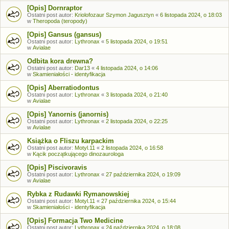
[Opis] Dornraptor
Ostatni post autor:
Kriolofozaur Szymon Jagusztyn
«
6 listopada 2024, o 18:03
w
Theropoda (teropody)
[Opis] Gansus (gansus)
Ostatni post autor:
Lythronax
«
5 listopada 2024, o 19:51
w
Avialae
Odbita kora drewna?
Ostatni post autor:
Dar13
«
4 listopada 2024, o 14:06
w
Skamieniałości - identyfikacja
[Opis] Aberratiodontus
Ostatni post autor:
Lythronax
«
3 listopada 2024, o 21:40
w
Avialae
[Opis] Yanornis (janornis)
Ostatni post autor:
Lythronax
«
2 listopada 2024, o 22:25
w
Avialae
Książka o Fliszu karpackim
Ostatni post autor:
Motyl.11
«
2 listopada 2024, o 16:58
w
Kącik początkującego dinozaurologa
[Opis] Piscivoravis
Ostatni post autor:
Lythronax
«
27 października 2024, o 19:09
w
Avialae
Rybka z Rudawki Rymanowskiej
Ostatni post autor:
Motyl.11
«
27 października 2024, o 15:44
w
Skamieniałości - identyfikacja
[Opis] Formacja Two Medicine
Ostatni post autor:
Lythronax
«
24 października 2024, o 18:08