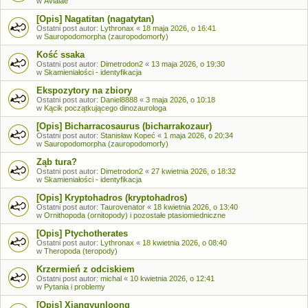
w
Avialae
[Opis] Nagatitan (nagatytan)
Ostatni post autor:
Lythronax
«
18 maja 2026, o 16:41
w
Sauropodomorpha (zauropodomorfy)
Kość ssaka
Ostatni post autor:
Dimetrodon2
«
13 maja 2026, o 19:30
w
Skamieniałości - identyfikacja
Ekspozytory na zbiory
Ostatni post autor:
Daniel8888
«
3 maja 2026, o 10:18
w
Kącik początkującego dinozaurologa
[Opis] Bicharracosaurus (bicharrakozaur)
Ostatni post autor:
Stanisław Kopeć
«
1 maja 2026, o 20:34
w
Sauropodomorpha (zauropodomorfy)
Ząb tura?
Ostatni post autor:
Dimetrodon2
«
27 kwietnia 2026, o 18:32
w
Skamieniałości - identyfikacja
[Opis] Kryptohadros (kryptohadros)
Ostatni post autor:
Taurovenator
«
18 kwietnia 2026, o 13:40
w
Ornithopoda (ornitopody) i pozostałe ptasiomiedniczne
[Opis] Ptychotherates
Ostatni post autor:
Lythronax
«
18 kwietnia 2026, o 08:40
w
Theropoda (teropody)
Krzermień z odciskiem
Ostatni post autor:
michal
«
10 kwietnia 2026, o 12:41
w
Pytania i problemy
[Opis] Xiangyunloong