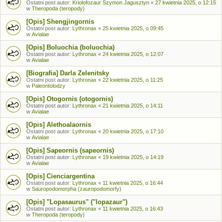
Ostatni post autor:
Kriolofozaur Szymon Jagusztyn
«
27 kwietnia 2025, o 12:15
w
Theropoda (teropody)
[Opis] Shengjingornis
Ostatni post autor:
Lythronax
«
25 kwietnia 2025, o 09:45
w
Avialae
[Opis] Boluochia (boluochia)
Ostatni post autor:
Lythronax
«
24 kwietnia 2025, o 12:07
w
Avialae
[Biografia] Darla Zelenitsky
Ostatni post autor:
Lythronax
«
22 kwietnia 2025, o 11:25
w
Paleontolodzy
[Opis] Otogornis (otogornis)
Ostatni post autor:
Lythronax
«
21 kwietnia 2025, o 14:11
w
Avialae
[Opis] Alethoalaornis
Ostatni post autor:
Lythronax
«
20 kwietnia 2025, o 17:10
w
Avialae
[Opis] Sapeornis (sapeornis)
Ostatni post autor:
Lythronax
«
19 kwietnia 2025, o 14:19
w
Avialae
[Opis] Cienciargentina
Ostatni post autor:
Lythronax
«
11 kwietnia 2025, o 16:44
w
Sauropodomorpha (zauropodomorfy)
[Opis] "Lopasaurus" ("lopazaur")
Ostatni post autor:
Lythronax
«
11 kwietnia 2025, o 16:43
w
Theropoda (teropody)