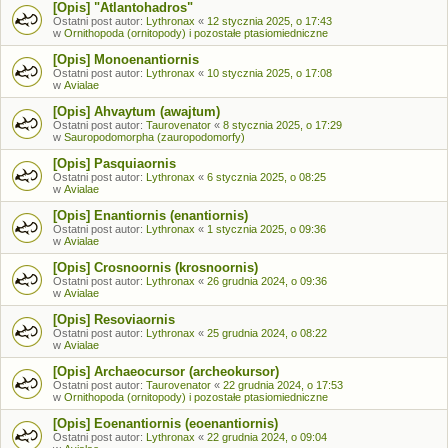
[Opis] "Atlantohadros"
Ostatni post autor:
Lythronax
«
12 stycznia 2025, o 17:43
w
Ornithopoda (ornitopody) i pozostałe ptasiomiedniczne
[Opis] Monoenantiornis
Ostatni post autor:
Lythronax
«
10 stycznia 2025, o 17:08
w
Avialae
[Opis] Ahvaytum (awajtum)
Ostatni post autor:
Taurovenator
«
8 stycznia 2025, o 17:29
w
Sauropodomorpha (zauropodomorfy)
[Opis] Pasquiaornis
Ostatni post autor:
Lythronax
«
6 stycznia 2025, o 08:25
w
Avialae
[Opis] Enantiornis (enantiornis)
Ostatni post autor:
Lythronax
«
1 stycznia 2025, o 09:36
w
Avialae
[Opis] Crosnoornis (krosnoornis)
Ostatni post autor:
Lythronax
«
26 grudnia 2024, o 09:36
w
Avialae
[Opis] Resoviaornis
Ostatni post autor:
Lythronax
«
25 grudnia 2024, o 08:22
w
Avialae
[Opis] Archaeocursor (archeokursor)
Ostatni post autor:
Taurovenator
«
22 grudnia 2024, o 17:53
w
Ornithopoda (ornitopody) i pozostałe ptasiomiedniczne
[Opis] Eoenantiornis (eoenantiornis)
Ostatni post autor:
Lythronax
«
22 grudnia 2024, o 09:04