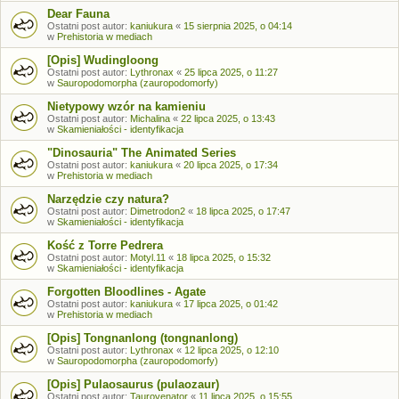
Dear Fauna
Ostatni post autor:
kaniukura
«
15 sierpnia 2025, o 04:14
w
Prehistoria w mediach
[Opis] Wudingloong
Ostatni post autor:
Lythronax
«
25 lipca 2025, o 11:27
w
Sauropodomorpha (zauropodomorfy)
Nietypowy wzór na kamieniu
Ostatni post autor:
Michalina
«
22 lipca 2025, o 13:43
w
Skamieniałości - identyfikacja
"Dinosauria" The Animated Series
Ostatni post autor:
kaniukura
«
20 lipca 2025, o 17:34
w
Prehistoria w mediach
Narzędzie czy natura?
Ostatni post autor:
Dimetrodon2
«
18 lipca 2025, o 17:47
w
Skamieniałości - identyfikacja
Kość z Torre Pedrera
Ostatni post autor:
Motyl.11
«
18 lipca 2025, o 15:32
w
Skamieniałości - identyfikacja
Forgotten Bloodlines - Agate
Ostatni post autor:
kaniukura
«
17 lipca 2025, o 01:42
w
Prehistoria w mediach
[Opis] Tongnanlong (tongnanlong)
Ostatni post autor:
Lythronax
«
12 lipca 2025, o 12:10
w
Sauropodomorpha (zauropodomorfy)
[Opis] Pulaosaurus (pulaozaur)
Ostatni post autor:
Taurovenator
«
11 lipca 2025, o 15:55