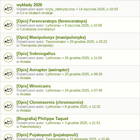
wykłady 2026
Ostatni post autor:
kryty_niekrytyczny
«
14 stycznia 2026, o 10:43
w
Co w skałach eroduje
[Opis] Ferenceratops (ferenceratops)
Ostatni post autor:
Lythronax
«
9 stycznia 2026, o 10:58
w
Ceratopsia (ceratopsy)
[Opis] Manipulonyx (manipulonyks)
Ostatni post autor:
Taurovenator
«
29 grudnia 2025, o 20:22
w
Theropoda (teropody)
[Opis] Sobniogallus
Ostatni post autor:
Lythronax
«
26 grudnia 2025, o 11:04
w
Avialae
[Opis] Aviraptor (awiraptor)
Ostatni post autor:
Lythronax
«
25 grudnia 2025, o 08:28
w
Avialae
[Opis] Winnicavis
Ostatni post autor:
Lythronax
«
24 grudnia 2025, o 07:49
w
Avialae
[Opis] Chromeornis (chromeornis)
Ostatni post autor:
Lythronax
«
8 grudnia 2025, o 12:32
w
Avialae
[Biografia] Philippe Taquet
Ostatni post autor:
Lythronax
«
3 grudnia 2025, o 21:51
w
Paleontolodzy
[Opis] Pujatopouli (pujatopouli)
Ostatni post autor:
Taurovenator
«
21 listopada 2025, o 20:46