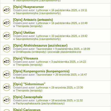
w
Sauropodomorpha (zauropodomorfy)
[Opis] Huayracursor
Ostatni post autor:
Lythronax
«
16 października 2025, o 19:11
w
Sauropodomorpha (zauropodomorfy)
[Opis] Anteavis (anteawis)
Ostatni post autor:
Lythronax
«
16 października 2025, o 10:48
w
Theropoda (teropody)
[Opis] Utetitan
Ostatni post autor:
Lythronax
«
10 października 2025, o 19:42
w
Sauropodomorpha (zauropodomorfy)
[Opis] Ahshislesaurus (aszislezaur)
Ostatni post autor:
Taurovenator
«
9 października 2025, o 18:09
w
Ornithopoda (ornitopody) i pozostałe ptasiomiedniczne
[Opis] Vitosaura
Ostatni post autor:
Lythronax
«
3 października 2025, o 14:22
w
Theropoda (teropody)
[Opis] Kunpengornis (kunpengornis)
Ostatni post autor:
Taurovenator
«
26 września 2025, o 16:47
w
Avialae
[Opis] "Sidormimus"
Ostatni post autor:
Lythronax
«
19 września 2025, o 13:30
w
Theropoda (teropody)
[Opis] Zavacephale
Ostatni post autor:
Lythronax
«
18 września 2025, o 11:32
w
Pachycephalosauria (pachycefalozaury)
[Opis] Cariocecus