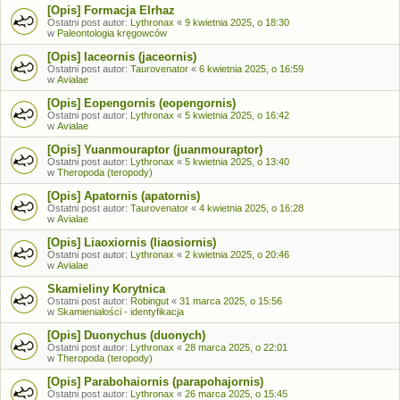
[Opis] Formacja Elrhaz
Ostatni post autor:
Lythronax
«
9 kwietnia 2025, o 18:30
w
Paleontologia kręgowców
[Opis] Iaceornis (jaceornis)
Ostatni post autor:
Taurovenator
«
6 kwietnia 2025, o 16:59
w
Avialae
[Opis] Eopengornis (eopengornis)
Ostatni post autor:
Lythronax
«
5 kwietnia 2025, o 16:42
w
Avialae
[Opis] Yuanmouraptor (juanmouraptor)
Ostatni post autor:
Lythronax
«
5 kwietnia 2025, o 13:40
w
Theropoda (teropody)
[Opis] Apatornis (apatornis)
Ostatni post autor:
Taurovenator
«
4 kwietnia 2025, o 16:28
w
Avialae
[Opis] Liaoxiornis (liaosiornis)
Ostatni post autor:
Lythronax
«
2 kwietnia 2025, o 20:46
w
Avialae
Skamieliny Korytnica
Ostatni post autor:
Robingut
«
31 marca 2025, o 15:56
w
Skamieniałości - identyfikacja
[Opis] Duonychus (duonych)
Ostatni post autor:
Lythronax
«
28 marca 2025, o 22:01
w
Theropoda (teropody)
[Opis] Parabohaiornis (parapohajornis)
Ostatni post autor:
Lythronax
«
26 marca 2025, o 15:45