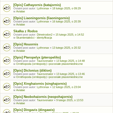
[Opis] Cathayornis (katajornis)
Ostatni post autor:
Lythronax
«
18 lutego 2025, o 09:29
w
Avialae
[Opis] Liaoningornis (liaoningornis)
Ostatni post autor:
Lythronax
«
16 lutego 2025, o 20:39
w
Avialae
Skałka z Rodos
Ostatni post autor:
Dimetrodon2
«
15 lutego 2025, o 14:52
w
Skamieniałości - identyfikacja
[Opis] Houornis
Ostatni post autor:
Lythronax
«
13 lutego 2025, o 20:32
w
Avialae
[Opis] Pteropelyx (pteropeliks)
Ostatni post autor:
Taurovenator
«
13 lutego 2025, o 14:48
w
Ornithopoda (ornitopody) i pozostałe ptasiomiedniczne
[Opis] Diclonius (diklon)
Ostatni post autor:
Taurovenator
«
13 lutego 2025, o 13:46
w
Ornithopoda (ornitopody) i pozostałe ptasiomiedniczne
[Opis] Xinghaiornis (singhajornis)
Ostatni post autor:
Lythronax
«
12 lutego 2025, o 23:04
w
Avialae
[Opis] Neobohaiornis (neopohajornis)
Ostatni post autor:
Taurovenator
«
9 lutego 2025, o 13:53
w
Avialae
[Opis] Dingavis (dingawis)