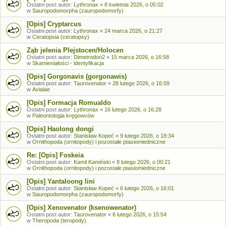
Ostatni post autor:
Lythronax
«
8 kwietnia 2026, o 05:02
w
Sauropodomorpha (zauropodomorfy)
[Opis] Cryptarcus
Ostatni post autor:
Lythronax
«
24 marca 2026, o 21:27
w
Ceratopsia (ceratopsy)
Ząb jelenia Plejstocen/Holocen
Ostatni post autor:
Dimetrodon2
«
15 marca 2026, o 16:58
w
Skamieniałości - identyfikacja
[Opis] Gorgonavis (gorgonawis)
Ostatni post autor:
Taurovenator
«
28 lutego 2026, o 16:09
w
Avialae
[Opis] Formacja Romualdo
Ostatni post autor:
Lythronax
«
16 lutego 2026, o 16:28
w
Paleontologia kręgowców
[Opis] Haolong dongi
Ostatni post autor:
Stanisław Kopeć
«
9 lutego 2026, o 18:34
w
Ornithopoda (ornitopody) i pozostałe ptasiomiedniczne
Re: [Opis] Foskeia
Ostatni post autor:
Kamil Kamiński
«
8 lutego 2026, o 00:21
w
Ornithopoda (ornitopody) i pozostałe ptasiomiedniczne
[Opis] Yantaloong lini
Ostatni post autor:
Stanisław Kopeć
«
6 lutego 2026, o 16:01
w
Sauropodomorpha (zauropodomorfy)
[Opis] Xenovenator (ksenowenator)
Ostatni post autor:
Taurovenator
«
6 lutego 2026, o 15:54
w
Theropoda (teropody)