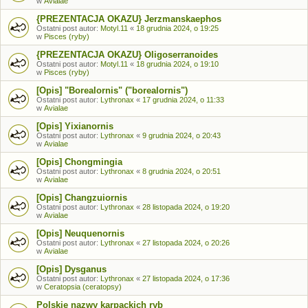
w
Avialae
{PREZENTACJA OKAZU} Jerzmanskaephos
Ostatni post autor:
Motyl.11
«
18 grudnia 2024, o 19:25
w
Pisces (ryby)
{PREZENTACJA OKAZU} Oligoserranoides
Ostatni post autor:
Motyl.11
«
18 grudnia 2024, o 19:10
w
Pisces (ryby)
[Opis] "Borealornis" ("borealornis")
Ostatni post autor:
Lythronax
«
17 grudnia 2024, o 11:33
w
Avialae
[Opis] Yixianornis
Ostatni post autor:
Lythronax
«
9 grudnia 2024, o 20:43
w
Avialae
[Opis] Chongmingia
Ostatni post autor:
Lythronax
«
8 grudnia 2024, o 20:51
w
Avialae
[Opis] Changzuiornis
Ostatni post autor:
Lythronax
«
28 listopada 2024, o 19:20
w
Avialae
[Opis] Neuquenornis
Ostatni post autor:
Lythronax
«
27 listopada 2024, o 20:26
w
Avialae
[Opis] Dysganus
Ostatni post autor:
Lythronax
«
27 listopada 2024, o 17:36
w
Ceratopsia (ceratopsy)
Polskie nazwy karpackich ryb