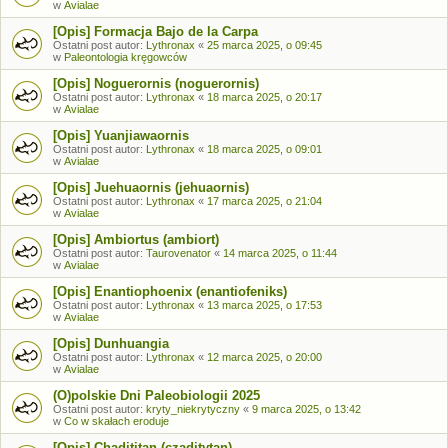
w
Avialae
[Opis] Formacja Bajo de la Carpa
Ostatni post autor:
Lythronax
«
25 marca 2025, o 09:45
w
Paleontologia kręgowców
[Opis] Noguerornis (noguerornis)
Ostatni post autor:
Lythronax
«
18 marca 2025, o 20:17
w
Avialae
[Opis] Yuanjiawaornis
Ostatni post autor:
Lythronax
«
18 marca 2025, o 09:01
w
Avialae
[Opis] Juehuaornis (jehuaornis)
Ostatni post autor:
Lythronax
«
17 marca 2025, o 21:04
w
Avialae
[Opis] Ambiortus (ambiort)
Ostatni post autor:
Taurovenator
«
14 marca 2025, o 11:44
w
Avialae
[Opis] Enantiophoenix (enantiofeniks)
Ostatni post autor:
Lythronax
«
13 marca 2025, o 17:53
w
Avialae
[Opis] Dunhuangia
Ostatni post autor:
Lythronax
«
12 marca 2025, o 20:00
w
Avialae
(O)polskie Dni Paleobiologii 2025
Ostatni post autor:
kryty_niekrytyczny
«
9 marca 2025, o 13:42
w
Co w skałach eroduje
[Opis] Chadititan (czaditytan)