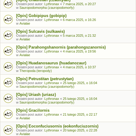
Ostatni post autor:
Lythronax
«
7 marca 2025, o 20:27
w
Sauropodomorpha (zauropodomorfy)
[Opis] Gobipipus (gobipip)
Ostatni post autor:
Lythronax
«
6 marca 2025, o 16:26
w
Avialae
[Opis] Sulcavis (sulkawis)
Ostatni post autor:
Lythronax
«
5 marca 2025, o 21:32
w
Avialae
[Opis] Parahongshanornis (parahongszanornis)
Ostatni post autor:
Lythronax
«
4 marca 2025, o 19:56
w
Avialae
[Opis] Huadanosaurus (huadanozaur)
Ostatni post autor:
Lythronax
«
4 marca 2025, o 10:37
w
Theropoda (teropody)
[Opis] Petrustitan (petrustytan)
Ostatni post autor:
Lythronax
«
25 lutego 2025, o 16:04
w
Sauropodomorpha (zauropodomorfy)
[Opis] Uriash (uriasz)
Ostatni post autor:
Lythronax
«
25 lutego 2025, o 16:04
w
Sauropodomorpha (zauropodomorfy)
[Opis] Gracilornis
Ostatni post autor:
Lythronax
«
21 lutego 2025, o 22:17
w
Avialae
[Opis] Eoconfuciusornis (eokonfuciuzornis)
Ostatni post autor:
Lythronax
«
20 lutego 2025, o 22:28
w
Avialae