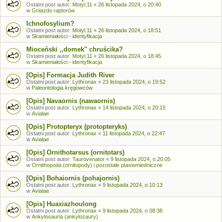
Ostatni post autor:
Motyl.11
«
26 listopada 2024, o 20:40
w
Gniazdo raptorów
Ichnofosylium?
Ostatni post autor:
Motyl.11
«
26 listopada 2024, o 18:51
w
Skamieniałości - identyfikacja
Mioceński ,,domek" chruścika?
Ostatni post autor:
Motyl.11
«
26 listopada 2024, o 18:45
w
Skamieniałości - identyfikacja
[Opis] Formacja Judith River
Ostatni post autor:
Lythronax
«
23 listopada 2024, o 19:52
w
Paleontologia kręgowców
[Opis] Navaornis (nawaornis)
Ostatni post autor:
Lythronax
«
14 listopada 2024, o 20:15
w
Avialae
[Opis] Protopteryx (protopteryks)
Ostatni post autor:
Lythronax
«
11 listopada 2024, o 22:47
w
Avialae
[Opis] Ornithotarsus (ornitotars)
Ostatni post autor:
Taurovenator
«
9 listopada 2024, o 20:05
w
Ornithopoda (ornitopody) i pozostałe ptasiomiedniczne
[Opis] Bohaiornis (pohajornis)
Ostatni post autor:
Lythronax
«
9 listopada 2024, o 10:13
w
Avialae
[Opis] Huaxiazhoulong
Ostatni post autor:
Lythronax
«
9 listopada 2024, o 08:38
w
Ankylosauria (ankylozaury)