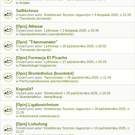
w
Avialae
Salfitichnus
Ostatni post autor:
Kriolofozaur Szymon Jagusztyn
«
9 listopada 2025, o 22:28
w
Theropoda (teropody)
[Opis] Athenar
Ostatni post autor:
Lythronax
«
2 listopada 2025, o 20:35
w
Sauropodomorpha (zauropodomorfy)
[Opis] "Titanovenator"
Ostatni post autor:
Lythronax
«
28 października 2025, o 20:02
w
Theropoda (teropody)
[Opis] Formacja El Picacho
Ostatni post autor:
Lythronax
«
27 października 2025, o 20:29
w
Paleontologia kręgowców
[Opis] Brontotholus (brontotol)
Ostatni post autor:
Taurovenator
«
26 października 2025, o 11:34
w
Pachycephalosauria (pachycefalozaury)
Koprolit?
Ostatni post autor:
Dimetrodon2
«
25 października 2025, o 16:29
w
Skamieniałości - identyfikacja
[Opis] Ligabueichnium
Ostatni post autor:
Kriolofozaur Szymon Jagusztyn
«
18 października 2025, o
21:05
w
Ankylosauria (ankylozaury)
[Opis] Lishulong
Ostatni post autor:
Kriolofozaur Szymon Jagusztyn
«
16 października 2025, o
21:27