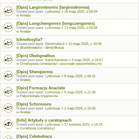
[Opis] Largirostrornis (largirostrornis)
Ostatni post autor:
Lythronax
«
16 maja 2025, o 09:04
w
Avialae
[Opis] Longchengornis (longczengornis)
Ostatni post autor:
Lythronax
«
13 maja 2025, o 09:58
w
Avialae
Ichnofosylia?
Ostatni post autor:
Dimetrodon2
«
12 maja 2025, o 18:08
w
Skamieniałości - identyfikacja
[Opis] Obelignathus
Ostatni post autor:
Kamil Kamiński
«
8 maja 2025, o 20:57
w
Ornithopoda (ornitopody) i pozostałe ptasiomiedniczne
[Opis] Shenqiornis
Ostatni post autor:
Lythronax
«
8 maja 2025, o 06:41
w
Avialae
[Opis] Formacja Anacleto
Ostatni post autor:
Lythronax
«
6 maja 2025, o 21:36
w
Paleontologia kręgowców
[Opis] Schizooura
Ostatni post autor:
Lythronax
«
1 maja 2025, o 10:06
w
Avialae
[Info] Artykuły o ceratopsach
Ostatni post autor:
Lythronax
«
27 kwietnia 2025, o 16:25
w
Ceratopsia (ceratopsy)
[Opis] Caletodraco