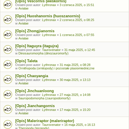
[Opis] Vescornis (weskornis)
Ostatni post autor:
Lythronax
«
3 czerwca 2025, o 15:51
w
Avialae
[Opis] Huoshanornis (huoszanornis)
Ostatni post autor:
Lythronax
«
2 czerwca 2025, o 08:25
w
Avialae
[Opis] Zhongjianornis
Ostatni post autor:
Lythronax
«
1 czerwca 2025, o 07:55
w
Avialae
[Opis] Itaguyra (itagujra)
Ostatni post autor:
Taurovenator
«
31 maja 2025, o 12:45
w
Dinosauromorpha (dinozauromorfy)
[Opis] Taleta
Ostatni post autor:
Lythronax
«
31 maja 2025, o 08:28
w
Ornithopoda (ornitopody) i pozostałe ptasiomiedniczne
[Opis] Chaoyangia
Ostatni post autor:
Lythronax
«
30 maja 2025, o 13:13
w
Avialae
[Opis] Jinchuanloong
Ostatni post autor:
Lythronax
«
27 maja 2025, o 14:08
w
Sauropodomorpha (zauropodomorfy)
[Opis] Jianchangornis
Ostatni post autor:
Lythronax
«
17 maja 2025, o 15:20
w
Avialae
[Opis] Maleriraptor (maleriraptor)
Ostatni post autor:
Taurovenator
«
16 maja 2025, o 16:13
w
Theropoda (teropody)