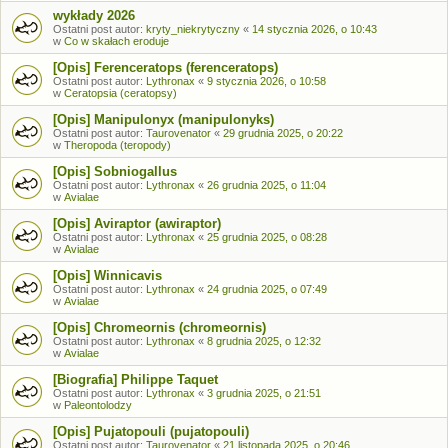
wykłady 2026
Ostatni post autor:
kryty_niekrytyczny
«
14 stycznia 2026, o 10:43
w
Co w skałach eroduje
[Opis] Ferenceratops (ferenceratops)
Ostatni post autor:
Lythronax
«
9 stycznia 2026, o 10:58
w
Ceratopsia (ceratopsy)
[Opis] Manipulonyx (manipulonyks)
Ostatni post autor:
Taurovenator
«
29 grudnia 2025, o 20:22
w
Theropoda (teropody)
[Opis] Sobniogallus
Ostatni post autor:
Lythronax
«
26 grudnia 2025, o 11:04
w
Avialae
[Opis] Aviraptor (awiraptor)
Ostatni post autor:
Lythronax
«
25 grudnia 2025, o 08:28
w
Avialae
[Opis] Winnicavis
Ostatni post autor:
Lythronax
«
24 grudnia 2025, o 07:49
w
Avialae
[Opis] Chromeornis (chromeornis)
Ostatni post autor:
Lythronax
«
8 grudnia 2025, o 12:32
w
Avialae
[Biografia] Philippe Taquet
Ostatni post autor:
Lythronax
«
3 grudnia 2025, o 21:51
w
Paleontolodzy
[Opis] Pujatopouli (pujatopouli)
Ostatni post autor:
Taurovenator
«
21 listopada 2025, o 20:46