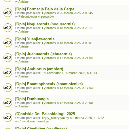
w
Avialae
[Opis] Formacja Bajo de la Carpa
Ostatni post autor:
Lythronax
«
25 marca 2025, o 09:45
w
Paleontologia kręgowców
[Opis] Noguerornis (noguerornis)
Ostatni post autor:
Lythronax
«
18 marca 2025, o 20:17
w
Avialae
[Opis] Yuanjiawaornis
Ostatni post autor:
Lythronax
«
18 marca 2025, o 09:01
w
Avialae
[Opis] Juehuaornis (jehuaornis)
Ostatni post autor:
Lythronax
«
17 marca 2025, o 21:04
w
Avialae
[Opis] Ambiortus (ambiort)
Ostatni post autor:
Taurovenator
«
14 marca 2025, o 11:44
w
Avialae
[Opis] Enantiophoenix (enantiofeniks)
Ostatni post autor:
Lythronax
«
13 marca 2025, o 17:53
w
Avialae
[Opis] Dunhuangia
Ostatni post autor:
Lythronax
«
12 marca 2025, o 20:00
w
Avialae
(O)polskie Dni Paleobiologii 2025
Ostatni post autor:
kryty_niekrytyczny
«
9 marca 2025, o 13:42
w
Co w skałach eroduje
[Opis] Chadititan (czaditytan)