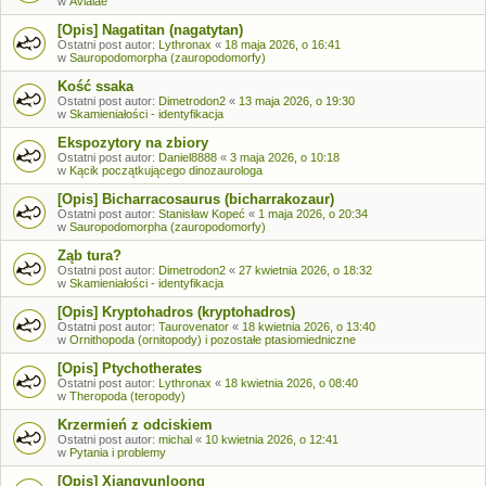
w
Avialae
[Opis] Nagatitan (nagatytan)
Ostatni post autor:
Lythronax
«
18 maja 2026, o 16:41
w
Sauropodomorpha (zauropodomorfy)
Kość ssaka
Ostatni post autor:
Dimetrodon2
«
13 maja 2026, o 19:30
w
Skamieniałości - identyfikacja
Ekspozytory na zbiory
Ostatni post autor:
Daniel8888
«
3 maja 2026, o 10:18
w
Kącik początkującego dinozaurologa
[Opis] Bicharracosaurus (bicharrakozaur)
Ostatni post autor:
Stanisław Kopeć
«
1 maja 2026, o 20:34
w
Sauropodomorpha (zauropodomorfy)
Ząb tura?
Ostatni post autor:
Dimetrodon2
«
27 kwietnia 2026, o 18:32
w
Skamieniałości - identyfikacja
[Opis] Kryptohadros (kryptohadros)
Ostatni post autor:
Taurovenator
«
18 kwietnia 2026, o 13:40
w
Ornithopoda (ornitopody) i pozostałe ptasiomiedniczne
[Opis] Ptychotherates
Ostatni post autor:
Lythronax
«
18 kwietnia 2026, o 08:40
w
Theropoda (teropody)
Krzermień z odciskiem
Ostatni post autor:
michal
«
10 kwietnia 2026, o 12:41
w
Pytania i problemy
[Opis] Xiangyunloong