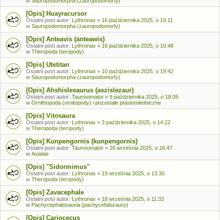
w
Sauropodomorpha (zauropodomorfy)
[Opis] Huayracursor
Ostatni post autor:
Lythronax
«
16 października 2025, o 19:11
w
Sauropodomorpha (zauropodomorfy)
[Opis] Anteavis (anteawis)
Ostatni post autor:
Lythronax
«
16 października 2025, o 10:48
w
Theropoda (teropody)
[Opis] Utetitan
Ostatni post autor:
Lythronax
«
10 października 2025, o 19:42
w
Sauropodomorpha (zauropodomorfy)
[Opis] Ahshislesaurus (aszislezaur)
Ostatni post autor:
Taurovenator
«
9 października 2025, o 18:09
w
Ornithopoda (ornitopody) i pozostałe ptasiomiedniczne
[Opis] Vitosaura
Ostatni post autor:
Lythronax
«
3 października 2025, o 14:22
w
Theropoda (teropody)
[Opis] Kunpengornis (kunpengornis)
Ostatni post autor:
Taurovenator
«
26 września 2025, o 16:47
w
Avialae
[Opis] "Sidormimus"
Ostatni post autor:
Lythronax
«
19 września 2025, o 13:30
w
Theropoda (teropody)
[Opis] Zavacephale
Ostatni post autor:
Lythronax
«
18 września 2025, o 11:32
w
Pachycephalosauria (pachycefalozaury)
[Opis] Cariocecus