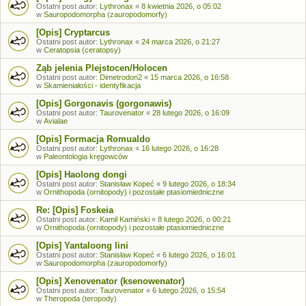
Ostatni post autor:
Lythronax
«
8 kwietnia 2026, o 05:02
w
Sauropodomorpha (zauropodomorfy)
[Opis] Cryptarcus
Ostatni post autor:
Lythronax
«
24 marca 2026, o 21:27
w
Ceratopsia (ceratopsy)
Ząb jelenia Plejstocen/Holocen
Ostatni post autor:
Dimetrodon2
«
15 marca 2026, o 16:58
w
Skamieniałości - identyfikacja
[Opis] Gorgonavis (gorgonawis)
Ostatni post autor:
Taurovenator
«
28 lutego 2026, o 16:09
w
Avialae
[Opis] Formacja Romualdo
Ostatni post autor:
Lythronax
«
16 lutego 2026, o 16:28
w
Paleontologia kręgowców
[Opis] Haolong dongi
Ostatni post autor:
Stanisław Kopeć
«
9 lutego 2026, o 18:34
w
Ornithopoda (ornitopody) i pozostałe ptasiomiedniczne
Re: [Opis] Foskeia
Ostatni post autor:
Kamil Kamiński
«
8 lutego 2026, o 00:21
w
Ornithopoda (ornitopody) i pozostałe ptasiomiedniczne
[Opis] Yantaloong lini
Ostatni post autor:
Stanisław Kopeć
«
6 lutego 2026, o 16:01
w
Sauropodomorpha (zauropodomorfy)
[Opis] Xenovenator (ksenowenator)
Ostatni post autor:
Taurovenator
«
6 lutego 2026, o 15:54
w
Theropoda (teropody)