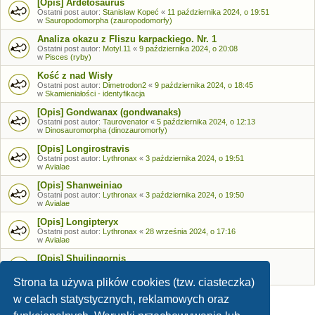
[Opis] Ardetosaurus
Ostatni post autor:
Stanisław Kopeć
«
11 października 2024, o 19:51
w
Sauropodomorpha (zauropodomorfy)
Analiza okazu z Fliszu karpackiego. Nr. 1
Ostatni post autor:
Motyl.11
«
9 października 2024, o 20:08
w
Pisces (ryby)
Kość z nad Wisły
Ostatni post autor:
Dimetrodon2
«
9 października 2024, o 18:45
w
Skamieniałości - identyfikacja
[Opis] Gondwanax (gondwanaks)
Ostatni post autor:
Taurovenator
«
5 października 2024, o 12:13
w
Dinosauromorpha (dinozauromorfy)
[Opis] Longirostravis
Ostatni post autor:
Lythronax
«
3 października 2024, o 19:51
w
Avialae
[Opis] Shanweiniao
Ostatni post autor:
Lythronax
«
3 października 2024, o 19:50
w
Avialae
[Opis] Longipteryx
Ostatni post autor:
Lythronax
«
28 września 2024, o 17:16
w
Avialae
[Opis] Shuilingornis
Ostatni post autor:
Lythronax
«
26 września 2024, o 17:53
w
Avialae
Strona ta używa plików cookies (tzw. ciasteczka)
w celach statystycznych, reklamowych oraz