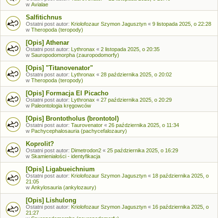
w
Avialae
Salfitichnus
Ostatni post autor:
Kriolofozaur Szymon Jagusztyn
«
9 listopada 2025, o 22:28
w
Theropoda (teropody)
[Opis] Athenar
Ostatni post autor:
Lythronax
«
2 listopada 2025, o 20:35
w
Sauropodomorpha (zauropodomorfy)
[Opis] "Titanovenator"
Ostatni post autor:
Lythronax
«
28 października 2025, o 20:02
w
Theropoda (teropody)
[Opis] Formacja El Picacho
Ostatni post autor:
Lythronax
«
27 października 2025, o 20:29
w
Paleontologia kręgowców
[Opis] Brontotholus (brontotol)
Ostatni post autor:
Taurovenator
«
26 października 2025, o 11:34
w
Pachycephalosauria (pachycefalozaury)
Koprolit?
Ostatni post autor:
Dimetrodon2
«
25 października 2025, o 16:29
w
Skamieniałości - identyfikacja
[Opis] Ligabueichnium
Ostatni post autor:
Kriolofozaur Szymon Jagusztyn
«
18 października 2025, o
21:05
w
Ankylosauria (ankylozaury)
[Opis] Lishulong
Ostatni post autor:
Kriolofozaur Szymon Jagusztyn
«
16 października 2025, o
21:27