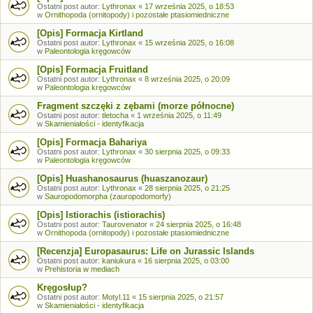
Ostatni post autor:
Lythronax
«
17 września 2025, o 18:53
w
Ornithopoda (ornitopody) i pozostałe ptasiomiedniczne
[Opis] Formacja Kirtland
Ostatni post autor:
Lythronax
«
15 września 2025, o 16:08
w
Paleontologia kręgowców
[Opis] Formacja Fruitland
Ostatni post autor:
Lythronax
«
8 września 2025, o 20:09
w
Paleontologia kręgowców
Fragment szczęki z zębami (morze północne)
Ostatni post autor:
tletocha
«
1 września 2025, o 11:49
w
Skamieniałości - identyfikacja
[Opis] Formacja Bahariya
Ostatni post autor:
Lythronax
«
30 sierpnia 2025, o 09:33
w
Paleontologia kręgowców
[Opis] Huashanosaurus (huaszanozaur)
Ostatni post autor:
Lythronax
«
28 sierpnia 2025, o 21:25
w
Sauropodomorpha (zauropodomorfy)
[Opis] Istiorachis (istiorachis)
Ostatni post autor:
Taurovenator
«
24 sierpnia 2025, o 16:48
w
Ornithopoda (ornitopody) i pozostałe ptasiomiedniczne
[Recenzja] Europasaurus: Life on Jurassic Islands
Ostatni post autor:
kaniukura
«
16 sierpnia 2025, o 03:00
w
Prehistoria w mediach
Kręgosłup?
Ostatni post autor:
Motyl.11
«
15 sierpnia 2025, o 21:57
w
Skamieniałości - identyfikacja