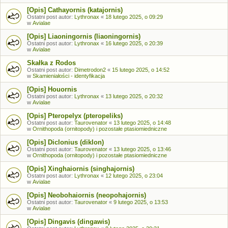
[Opis] Cathayornis (katajornis)
Ostatni post autor:
Lythronax
«
18 lutego 2025, o 09:29
w
Avialae
[Opis] Liaoningornis (liaoningornis)
Ostatni post autor:
Lythronax
«
16 lutego 2025, o 20:39
w
Avialae
Skałka z Rodos
Ostatni post autor:
Dimetrodon2
«
15 lutego 2025, o 14:52
w
Skamieniałości - identyfikacja
[Opis] Houornis
Ostatni post autor:
Lythronax
«
13 lutego 2025, o 20:32
w
Avialae
[Opis] Pteropelyx (pteropeliks)
Ostatni post autor:
Taurovenator
«
13 lutego 2025, o 14:48
w
Ornithopoda (ornitopody) i pozostałe ptasiomiedniczne
[Opis] Diclonius (diklon)
Ostatni post autor:
Taurovenator
«
13 lutego 2025, o 13:46
w
Ornithopoda (ornitopody) i pozostałe ptasiomiedniczne
[Opis] Xinghaiornis (singhajornis)
Ostatni post autor:
Lythronax
«
12 lutego 2025, o 23:04
w
Avialae
[Opis] Neobohaiornis (neopohajornis)
Ostatni post autor:
Taurovenator
«
9 lutego 2025, o 13:53
w
Avialae
[Opis] Dingavis (dingawis)