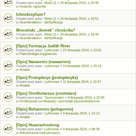
Ostatni post autor:
Motyl.11
«
26 listopada 2024, o 20:40
w
Gniazdo raptorów
Ichnofosylium?
Ostatni post autor:
Motyl.11
«
26 listopada 2024, o 18:51
w
Skamieniałości - identyfikacja
Mioceński ,,domek" chruścika?
Ostatni post autor:
Motyl.11
«
26 listopada 2024, o 18:45
w
Skamieniałości - identyfikacja
[Opis] Formacja Judith River
Ostatni post autor:
Lythronax
«
23 listopada 2024, o 19:52
w
Paleontologia kręgowców
[Opis] Navaornis (nawaornis)
Ostatni post autor:
Lythronax
«
14 listopada 2024, o 20:15
w
Avialae
[Opis] Protopteryx (protopteryks)
Ostatni post autor:
Lythronax
«
11 listopada 2024, o 22:47
w
Avialae
[Opis] Ornithotarsus (ornitotars)
Ostatni post autor:
Taurovenator
«
9 listopada 2024, o 20:05
w
Ornithopoda (ornitopody) i pozostałe ptasiomiedniczne
[Opis] Bohaiornis (pohajornis)
Ostatni post autor:
Lythronax
«
9 listopada 2024, o 10:13
w
Avialae
[Opis] Huaxiazhoulong
Ostatni post autor:
Lythronax
«
9 listopada 2024, o 08:38
w
Ankylosauria (ankylozaury)