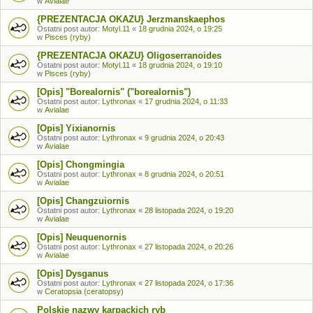
w
Avialae
{PREZENTACJA OKAZU} Jerzmanskaephos
Ostatni post autor:
Motyl.11
«
18 grudnia 2024, o 19:25
w
Pisces (ryby)
{PREZENTACJA OKAZU} Oligoserranoides
Ostatni post autor:
Motyl.11
«
18 grudnia 2024, o 19:10
w
Pisces (ryby)
[Opis] "Borealornis" ("borealornis")
Ostatni post autor:
Lythronax
«
17 grudnia 2024, o 11:33
w
Avialae
[Opis] Yixianornis
Ostatni post autor:
Lythronax
«
9 grudnia 2024, o 20:43
w
Avialae
[Opis] Chongmingia
Ostatni post autor:
Lythronax
«
8 grudnia 2024, o 20:51
w
Avialae
[Opis] Changzuiornis
Ostatni post autor:
Lythronax
«
28 listopada 2024, o 19:20
w
Avialae
[Opis] Neuquenornis
Ostatni post autor:
Lythronax
«
27 listopada 2024, o 20:26
w
Avialae
[Opis] Dysganus
Ostatni post autor:
Lythronax
«
27 listopada 2024, o 17:36
w
Ceratopsia (ceratopsy)
Polskie nazwy karpackich ryb