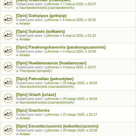
Ostatni post autor:
Lythronax
«
7 marca 2025, o 20:27
w
Sauropodomorpha (zauropodomorfy)
[Opis] Gobipipus (gobipip)
Ostatni post autor:
Lythronax
«
6 marca 2025, o 16:26
w
Avialae
[Opis] Sulcavis (sulkawis)
Ostatni post autor:
Lythronax
«
5 marca 2025, o 21:32
w
Avialae
[Opis] Parahongshanornis (parahongszanornis)
Ostatni post autor:
Lythronax
«
4 marca 2025, o 19:56
w
Avialae
[Opis] Huadanosaurus (huadanozaur)
Ostatni post autor:
Lythronax
«
4 marca 2025, o 10:37
w
Theropoda (teropody)
[Opis] Petrustitan (petrustytan)
Ostatni post autor:
Lythronax
«
25 lutego 2025, o 16:04
w
Sauropodomorpha (zauropodomorfy)
[Opis] Uriash (uriasz)
Ostatni post autor:
Lythronax
«
25 lutego 2025, o 16:04
w
Sauropodomorpha (zauropodomorfy)
[Opis] Gracilornis
Ostatni post autor:
Lythronax
«
21 lutego 2025, o 22:17
w
Avialae
[Opis] Eoconfuciusornis (eokonfuciuzornis)
Ostatni post autor:
Lythronax
«
20 lutego 2025, o 22:28
w
Avialae