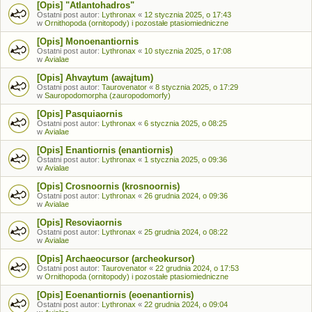
[Opis] "Atlantohadros"
Ostatni post autor:
Lythronax
«
12 stycznia 2025, o 17:43
w
Ornithopoda (ornitopody) i pozostałe ptasiomiedniczne
[Opis] Monoenantiornis
Ostatni post autor:
Lythronax
«
10 stycznia 2025, o 17:08
w
Avialae
[Opis] Ahvaytum (awajtum)
Ostatni post autor:
Taurovenator
«
8 stycznia 2025, o 17:29
w
Sauropodomorpha (zauropodomorfy)
[Opis] Pasquiaornis
Ostatni post autor:
Lythronax
«
6 stycznia 2025, o 08:25
w
Avialae
[Opis] Enantiornis (enantiornis)
Ostatni post autor:
Lythronax
«
1 stycznia 2025, o 09:36
w
Avialae
[Opis] Crosnoornis (krosnoornis)
Ostatni post autor:
Lythronax
«
26 grudnia 2024, o 09:36
w
Avialae
[Opis] Resoviaornis
Ostatni post autor:
Lythronax
«
25 grudnia 2024, o 08:22
w
Avialae
[Opis] Archaeocursor (archeokursor)
Ostatni post autor:
Taurovenator
«
22 grudnia 2024, o 17:53
w
Ornithopoda (ornitopody) i pozostałe ptasiomiedniczne
[Opis] Eoenantiornis (eoenantiornis)
Ostatni post autor:
Lythronax
«
22 grudnia 2024, o 09:04