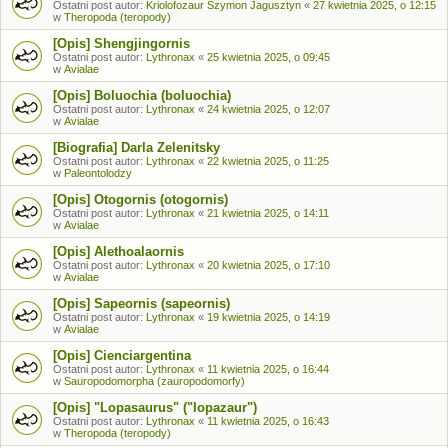
Ostatni post autor:
Kriolofozaur Szymon Jagusztyn
«
27 kwietnia 2025, o 12:15
w
Theropoda (teropody)
[Opis] Shengjingornis
Ostatni post autor:
Lythronax
«
25 kwietnia 2025, o 09:45
w
Avialae
[Opis] Boluochia (boluochia)
Ostatni post autor:
Lythronax
«
24 kwietnia 2025, o 12:07
w
Avialae
[Biografia] Darla Zelenitsky
Ostatni post autor:
Lythronax
«
22 kwietnia 2025, o 11:25
w
Paleontolodzy
[Opis] Otogornis (otogornis)
Ostatni post autor:
Lythronax
«
21 kwietnia 2025, o 14:11
w
Avialae
[Opis] Alethoalaornis
Ostatni post autor:
Lythronax
«
20 kwietnia 2025, o 17:10
w
Avialae
[Opis] Sapeornis (sapeornis)
Ostatni post autor:
Lythronax
«
19 kwietnia 2025, o 14:19
w
Avialae
[Opis] Cienciargentina
Ostatni post autor:
Lythronax
«
11 kwietnia 2025, o 16:44
w
Sauropodomorpha (zauropodomorfy)
[Opis] "Lopasaurus" ("lopazaur")
Ostatni post autor:
Lythronax
«
11 kwietnia 2025, o 16:43
w
Theropoda (teropody)