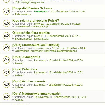
w
Paleontologia kręgowców
[Biografia] Daniela Schwarz
Ostatni post autor:
Utahraptor
«
20 października 2024, o 20:48
w
Paleontolodzy
Kręg rekina z oligocenu Polski?
Ostatni post autor:
Motyl.11
«
19 października 2024, o 21:18
w
Skamieniałości - identyfikacja
Oligoceńska flora morska
Ostatni post autor:
Motyl.11
«
19 października 2024, o 19:37
w
Skamieniałości - identyfikacja
[Opis] Emiliasaura (emiliazaura)
Ostatni post autor:
Taurovenator
«
19 października 2024, o 09:47
w
Ornithopoda (ornitopody) i pozostałe ptasiomiedniczne
[Opis] Jixiangornis
Ostatni post autor:
Lythronax
«
18 października 2024, o 06:56
w
Avialae
[Opis] Polarornis
Ostatni post autor:
Lythronax
«
17 października 2024, o 13:52
w
Avialae
[Opis] Asiahesperornis
Ostatni post autor:
Lythronax
«
13 października 2024, o 19:42
w
Avialae
[Opis] Magnusavis (magnusawis)
Ostatni post autor:
Taurovenator
«
13 października 2024, o 16:59
w
Avialae