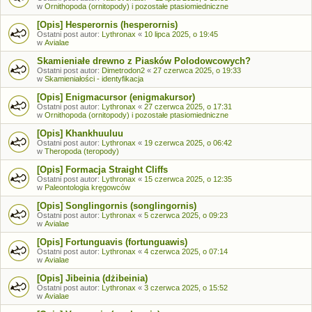
w
Ornithopoda (ornitopody) i pozostałe ptasiomiedniczne
[Opis] Hesperornis (hesperornis)
Ostatni post autor:
Lythronax
«
10 lipca 2025, o 19:45
w
Avialae
Skamieniałe drewno z Piasków Polodowcowych?
Ostatni post autor:
Dimetrodon2
«
27 czerwca 2025, o 19:33
w
Skamieniałości - identyfikacja
[Opis] Enigmacursor (enigmakursor)
Ostatni post autor:
Lythronax
«
27 czerwca 2025, o 17:31
w
Ornithopoda (ornitopody) i pozostałe ptasiomiedniczne
[Opis] Khankhuuluu
Ostatni post autor:
Lythronax
«
19 czerwca 2025, o 06:42
w
Theropoda (teropody)
[Opis] Formacja Straight Cliffs
Ostatni post autor:
Lythronax
«
15 czerwca 2025, o 12:35
w
Paleontologia kręgowców
[Opis] Songlingornis (songlingornis)
Ostatni post autor:
Lythronax
«
5 czerwca 2025, o 09:23
w
Avialae
[Opis] Fortunguavis (fortunguawis)
Ostatni post autor:
Lythronax
«
4 czerwca 2025, o 07:14
w
Avialae
[Opis] Jibeinia (dżibeinia)
Ostatni post autor:
Lythronax
«
3 czerwca 2025, o 15:52
w
Avialae