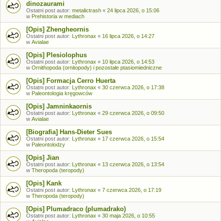
dinozaurami
Ostatni post autor:
metalictrash
«
24 lipca 2026, o 15:06
w
Prehistoria w mediach
[Opis] Zhengheornis
Ostatni post autor:
Lythronax
«
16 lipca 2026, o 14:27
w
Avialae
[Opis] Plesiolophus
Ostatni post autor:
Lythronax
«
10 lipca 2026, o 14:53
w
Ornithopoda (ornitopody) i pozostałe ptasiomiedniczne
[Opis] Formacja Cerro Huerta
Ostatni post autor:
Lythronax
«
30 czerwca 2026, o 17:38
w
Paleontologia kręgowców
[Opis] Jamninkaornis
Ostatni post autor:
Lythronax
«
29 czerwca 2026, o 09:50
w
Avialae
[Biografia] Hans-Dieter Sues
Ostatni post autor:
Lythronax
«
17 czerwca 2026, o 15:54
w
Paleontolodzy
[Opis] Jian
Ostatni post autor:
Lythronax
«
13 czerwca 2026, o 13:54
w
Theropoda (teropody)
[Opis] Kank
Ostatni post autor:
Lythronax
«
7 czerwca 2026, o 17:19
w
Theropoda (teropody)
[Opis] Plumadraco (plumadrako)
Ostatni post autor:
Lythronax
«
30 maja 2026, o 10:55