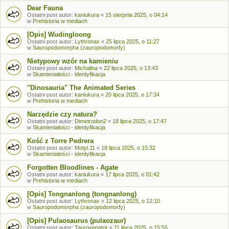
Dear Fauna
Ostatni post autor:
kaniukura
«
15 sierpnia 2025, o 04:14
w
Prehistoria w mediach
[Opis] Wudingloong
Ostatni post autor:
Lythronax
«
25 lipca 2025, o 11:27
w
Sauropodomorpha (zauropodomorfy)
Nietypowy wzór na kamieniu
Ostatni post autor:
Michalina
«
22 lipca 2025, o 13:43
w
Skamieniałości - identyfikacja
"Dinosauria" The Animated Series
Ostatni post autor:
kaniukura
«
20 lipca 2025, o 17:34
w
Prehistoria w mediach
Narzędzie czy natura?
Ostatni post autor:
Dimetrodon2
«
18 lipca 2025, o 17:47
w
Skamieniałości - identyfikacja
Kość z Torre Pedrera
Ostatni post autor:
Motyl.11
«
18 lipca 2025, o 15:32
w
Skamieniałości - identyfikacja
Forgotten Bloodlines - Agate
Ostatni post autor:
kaniukura
«
17 lipca 2025, o 01:42
w
Prehistoria w mediach
[Opis] Tongnanlong (tongnanlong)
Ostatni post autor:
Lythronax
«
12 lipca 2025, o 12:10
w
Sauropodomorpha (zauropodomorfy)
[Opis] Pulaosaurus (pulaozaur)
Ostatni post autor:
Taurovenator
«
11 lipca 2025, o 15:55