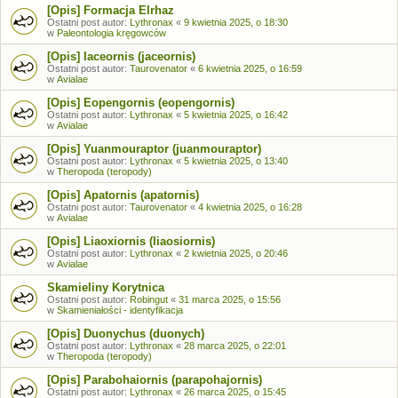
[Opis] Formacja Elrhaz
Ostatni post autor:
Lythronax
«
9 kwietnia 2025, o 18:30
w
Paleontologia kręgowców
[Opis] Iaceornis (jaceornis)
Ostatni post autor:
Taurovenator
«
6 kwietnia 2025, o 16:59
w
Avialae
[Opis] Eopengornis (eopengornis)
Ostatni post autor:
Lythronax
«
5 kwietnia 2025, o 16:42
w
Avialae
[Opis] Yuanmouraptor (juanmouraptor)
Ostatni post autor:
Lythronax
«
5 kwietnia 2025, o 13:40
w
Theropoda (teropody)
[Opis] Apatornis (apatornis)
Ostatni post autor:
Taurovenator
«
4 kwietnia 2025, o 16:28
w
Avialae
[Opis] Liaoxiornis (liaosiornis)
Ostatni post autor:
Lythronax
«
2 kwietnia 2025, o 20:46
w
Avialae
Skamieliny Korytnica
Ostatni post autor:
Robingut
«
31 marca 2025, o 15:56
w
Skamieniałości - identyfikacja
[Opis] Duonychus (duonych)
Ostatni post autor:
Lythronax
«
28 marca 2025, o 22:01
w
Theropoda (teropody)
[Opis] Parabohaiornis (parapohajornis)
Ostatni post autor:
Lythronax
«
26 marca 2025, o 15:45