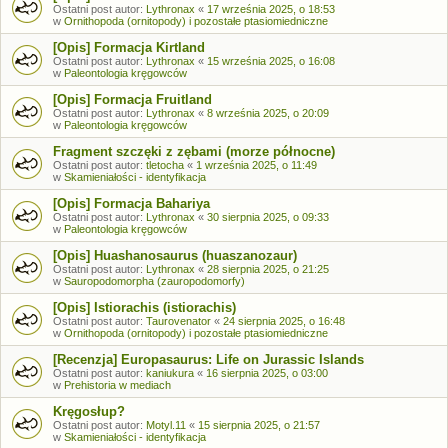
Ostatni post autor:
Lythronax
«
17 września 2025, o 18:53
w
Ornithopoda (ornitopody) i pozostałe ptasiomiedniczne
[Opis] Formacja Kirtland
Ostatni post autor:
Lythronax
«
15 września 2025, o 16:08
w
Paleontologia kręgowców
[Opis] Formacja Fruitland
Ostatni post autor:
Lythronax
«
8 września 2025, o 20:09
w
Paleontologia kręgowców
Fragment szczęki z zębami (morze północne)
Ostatni post autor:
tletocha
«
1 września 2025, o 11:49
w
Skamieniałości - identyfikacja
[Opis] Formacja Bahariya
Ostatni post autor:
Lythronax
«
30 sierpnia 2025, o 09:33
w
Paleontologia kręgowców
[Opis] Huashanosaurus (huaszanozaur)
Ostatni post autor:
Lythronax
«
28 sierpnia 2025, o 21:25
w
Sauropodomorpha (zauropodomorfy)
[Opis] Istiorachis (istiorachis)
Ostatni post autor:
Taurovenator
«
24 sierpnia 2025, o 16:48
w
Ornithopoda (ornitopody) i pozostałe ptasiomiedniczne
[Recenzja] Europasaurus: Life on Jurassic Islands
Ostatni post autor:
kaniukura
«
16 sierpnia 2025, o 03:00
w
Prehistoria w mediach
Kręgosłup?
Ostatni post autor:
Motyl.11
«
15 sierpnia 2025, o 21:57
w
Skamieniałości - identyfikacja