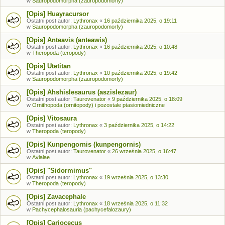
w
Sauropodomorpha (zauropodomorfy)
[Opis] Huayracursor
Ostatni post autor:
Lythronax
«
16 października 2025, o 19:11
w
Sauropodomorpha (zauropodomorfy)
[Opis] Anteavis (anteawis)
Ostatni post autor:
Lythronax
«
16 października 2025, o 10:48
w
Theropoda (teropody)
[Opis] Utetitan
Ostatni post autor:
Lythronax
«
10 października 2025, o 19:42
w
Sauropodomorpha (zauropodomorfy)
[Opis] Ahshislesaurus (aszislezaur)
Ostatni post autor:
Taurovenator
«
9 października 2025, o 18:09
w
Ornithopoda (ornitopody) i pozostałe ptasiomiedniczne
[Opis] Vitosaura
Ostatni post autor:
Lythronax
«
3 października 2025, o 14:22
w
Theropoda (teropody)
[Opis] Kunpengornis (kunpengornis)
Ostatni post autor:
Taurovenator
«
26 września 2025, o 16:47
w
Avialae
[Opis] "Sidormimus"
Ostatni post autor:
Lythronax
«
19 września 2025, o 13:30
w
Theropoda (teropody)
[Opis] Zavacephale
Ostatni post autor:
Lythronax
«
18 września 2025, o 11:32
w
Pachycephalosauria (pachycefalozaury)
[Opis] Cariocecus