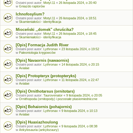
Ostatni post autor:
Motyl.11
«
26 listopada 2024, o 20:40
w
Gniazdo raptorów
Ichnofosylium?
Ostatni post autor:
Motyl.11
«
26 listopada 2024, o 18:51
w
Skamieniałości - identyfikacja
Mioceński ,,domek" chruścika?
Ostatni post autor:
Motyl.11
«
26 listopada 2024, o 18:45
w
Skamieniałości - identyfikacja
[Opis] Formacja Judith River
Ostatni post autor:
Lythronax
«
23 listopada 2024, o 19:52
w
Paleontologia kręgowców
[Opis] Navaornis (nawaornis)
Ostatni post autor:
Lythronax
«
14 listopada 2024, o 20:15
w
Avialae
[Opis] Protopteryx (protopteryks)
Ostatni post autor:
Lythronax
«
11 listopada 2024, o 22:47
w
Avialae
[Opis] Ornithotarsus (ornitotars)
Ostatni post autor:
Taurovenator
«
9 listopada 2024, o 20:05
w
Ornithopoda (ornitopody) i pozostałe ptasiomiedniczne
[Opis] Bohaiornis (pohajornis)
Ostatni post autor:
Lythronax
«
9 listopada 2024, o 10:13
w
Avialae
[Opis] Huaxiazhoulong
Ostatni post autor:
Lythronax
«
9 listopada 2024, o 08:38
w
Ankylosauria (ankylozaury)