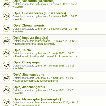
[Opis] Vescornis (weskornis)
Ostatni post autor:
Lythronax
«
3 czerwca 2025, o 15:51
w
Avialae
[Opis] Huoshanornis (huoszanornis)
Ostatni post autor:
Lythronax
«
2 czerwca 2025, o 08:25
w
Avialae
[Opis] Zhongjianornis
Ostatni post autor:
Lythronax
«
1 czerwca 2025, o 07:55
w
Avialae
[Opis] Itaguyra (itagujra)
Ostatni post autor:
Taurovenator
«
31 maja 2025, o 12:45
w
Dinosauromorpha (dinozauromorfy)
[Opis] Taleta
Ostatni post autor:
Lythronax
«
31 maja 2025, o 08:28
w
Ornithopoda (ornitopody) i pozostałe ptasiomiedniczne
[Opis] Chaoyangia
Ostatni post autor:
Lythronax
«
30 maja 2025, o 13:13
w
Avialae
[Opis] Jinchuanloong
Ostatni post autor:
Lythronax
«
27 maja 2025, o 14:08
w
Sauropodomorpha (zauropodomorfy)
[Opis] Jianchangornis
Ostatni post autor:
Lythronax
«
17 maja 2025, o 15:20
w
Avialae
[Opis] Maleriraptor (maleriraptor)
Ostatni post autor:
Taurovenator
«
16 maja 2025, o 16:13
w
Theropoda (teropody)