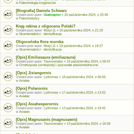
w
Paleontologia kręgowców
[Biografia] Daniela Schwarz
Ostatni post autor:
Utahraptor
«
20 października 2024, o 20:48
w
Paleontolodzy
Kręg rekina z oligocenu Polski?
Ostatni post autor:
Motyl.11
«
19 października 2024, o 21:18
w
Skamieniałości - identyfikacja
Oligoceńska flora morska
Ostatni post autor:
Motyl.11
«
19 października 2024, o 19:37
w
Skamieniałości - identyfikacja
[Opis] Emiliasaura (emiliazaura)
Ostatni post autor:
Taurovenator
«
19 października 2024, o 09:47
w
Ornithopoda (ornitopody) i pozostałe ptasiomiedniczne
[Opis] Jixiangornis
Ostatni post autor:
Lythronax
«
18 października 2024, o 06:56
w
Avialae
[Opis] Polarornis
Ostatni post autor:
Lythronax
«
17 października 2024, o 13:52
w
Avialae
[Opis] Asiahesperornis
Ostatni post autor:
Lythronax
«
13 października 2024, o 19:42
w
Avialae
[Opis] Magnusavis (magnusawis)
Ostatni post autor:
Taurovenator
«
13 października 2024, o 16:59
w
Avialae