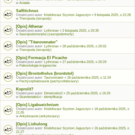
w
Avialae
Salfitichnus
Ostatni post autor:
Kriolofozaur Szymon Jagusztyn
«
9 listopada 2025, o 22:28
w
Theropoda (teropody)
[Opis] Athenar
Ostatni post autor:
Lythronax
«
2 listopada 2025, o 20:35
w
Sauropodomorpha (zauropodomorfy)
[Opis] "Titanovenator"
Ostatni post autor:
Lythronax
«
28 października 2025, o 20:02
w
Theropoda (teropody)
[Opis] Formacja El Picacho
Ostatni post autor:
Lythronax
«
27 października 2025, o 20:29
w
Paleontologia kręgowców
[Opis] Brontotholus (brontotol)
Ostatni post autor:
Taurovenator
«
26 października 2025, o 11:34
w
Pachycephalosauria (pachycefalozaury)
Koprolit?
Ostatni post autor:
Dimetrodon2
«
25 października 2025, o 16:29
w
Skamieniałości - identyfikacja
[Opis] Ligabueichnium
Ostatni post autor:
Kriolofozaur Szymon Jagusztyn
«
18 października 2025, o
21:05
w
Ankylosauria (ankylozaury)
[Opis] Lishulong
Ostatni post autor:
Kriolofozaur Szymon Jagusztyn
«
16 października 2025, o
21:27