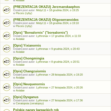
w
Avialae
{PREZENTACJA OKAZU} Jerzmanskaephos
Ostatni post autor:
Motyl.11
«
18 grudnia 2024, o 19:25
w
Pisces (ryby)
{PREZENTACJA OKAZU} Oligoserranoides
Ostatni post autor:
Motyl.11
«
18 grudnia 2024, o 19:10
w
Pisces (ryby)
[Opis] "Borealornis" ("borealornis")
Ostatni post autor:
Lythronax
«
17 grudnia 2024, o 11:33
w
Avialae
[Opis] Yixianornis
Ostatni post autor:
Lythronax
«
9 grudnia 2024, o 20:43
w
Avialae
[Opis] Chongmingia
Ostatni post autor:
Lythronax
«
8 grudnia 2024, o 20:51
w
Avialae
[Opis] Changzuiornis
Ostatni post autor:
Lythronax
«
28 listopada 2024, o 19:20
w
Avialae
[Opis] Neuquenornis
Ostatni post autor:
Lythronax
«
27 listopada 2024, o 20:26
w
Avialae
[Opis] Dysganus
Ostatni post autor:
Lythronax
«
27 listopada 2024, o 17:36
w
Ceratopsia (ceratopsy)
Polskie nazwy karpackich ryb