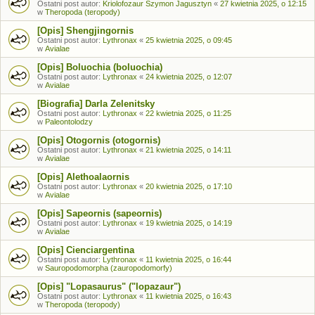
Ostatni post autor:
Kriolofozaur Szymon Jagusztyn
«
27 kwietnia 2025, o 12:15
w
Theropoda (teropody)
[Opis] Shengjingornis
Ostatni post autor:
Lythronax
«
25 kwietnia 2025, o 09:45
w
Avialae
[Opis] Boluochia (boluochia)
Ostatni post autor:
Lythronax
«
24 kwietnia 2025, o 12:07
w
Avialae
[Biografia] Darla Zelenitsky
Ostatni post autor:
Lythronax
«
22 kwietnia 2025, o 11:25
w
Paleontolodzy
[Opis] Otogornis (otogornis)
Ostatni post autor:
Lythronax
«
21 kwietnia 2025, o 14:11
w
Avialae
[Opis] Alethoalaornis
Ostatni post autor:
Lythronax
«
20 kwietnia 2025, o 17:10
w
Avialae
[Opis] Sapeornis (sapeornis)
Ostatni post autor:
Lythronax
«
19 kwietnia 2025, o 14:19
w
Avialae
[Opis] Cienciargentina
Ostatni post autor:
Lythronax
«
11 kwietnia 2025, o 16:44
w
Sauropodomorpha (zauropodomorfy)
[Opis] "Lopasaurus" ("lopazaur")
Ostatni post autor:
Lythronax
«
11 kwietnia 2025, o 16:43
w
Theropoda (teropody)