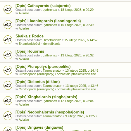
[Opis] Cathayornis (katajornis)
Ostatni post autor:
Lythronax
«
18 lutego 2025, o 09:29
w
Avialae
[Opis] Liaoningornis (liaoningornis)
Ostatni post autor:
Lythronax
«
16 lutego 2025, o 20:39
w
Avialae
Skałka z Rodos
Ostatni post autor:
Dimetrodon2
«
15 lutego 2025, o 14:52
w
Skamieniałości - identyfikacja
[Opis] Houornis
Ostatni post autor:
Lythronax
«
13 lutego 2025, o 20:32
w
Avialae
[Opis] Pteropelyx (pteropeliks)
Ostatni post autor:
Taurovenator
«
13 lutego 2025, o 14:48
w
Ornithopoda (ornitopody) i pozostałe ptasiomiedniczne
[Opis] Diclonius (diklon)
Ostatni post autor:
Taurovenator
«
13 lutego 2025, o 13:46
w
Ornithopoda (ornitopody) i pozostałe ptasiomiedniczne
[Opis] Xinghaiornis (singhajornis)
Ostatni post autor:
Lythronax
«
12 lutego 2025, o 23:04
w
Avialae
[Opis] Neobohaiornis (neopohajornis)
Ostatni post autor:
Taurovenator
«
9 lutego 2025, o 13:53
w
Avialae
[Opis] Dingavis (dingawis)