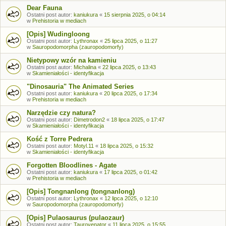
Dear Fauna
Ostatni post autor:
kaniukura
«
15 sierpnia 2025, o 04:14
w
Prehistoria w mediach
[Opis] Wudingloong
Ostatni post autor:
Lythronax
«
25 lipca 2025, o 11:27
w
Sauropodomorpha (zauropodomorfy)
Nietypowy wzór na kamieniu
Ostatni post autor:
Michalina
«
22 lipca 2025, o 13:43
w
Skamieniałości - identyfikacja
"Dinosauria" The Animated Series
Ostatni post autor:
kaniukura
«
20 lipca 2025, o 17:34
w
Prehistoria w mediach
Narzędzie czy natura?
Ostatni post autor:
Dimetrodon2
«
18 lipca 2025, o 17:47
w
Skamieniałości - identyfikacja
Kość z Torre Pedrera
Ostatni post autor:
Motyl.11
«
18 lipca 2025, o 15:32
w
Skamieniałości - identyfikacja
Forgotten Bloodlines - Agate
Ostatni post autor:
kaniukura
«
17 lipca 2025, o 01:42
w
Prehistoria w mediach
[Opis] Tongnanlong (tongnanlong)
Ostatni post autor:
Lythronax
«
12 lipca 2025, o 12:10
w
Sauropodomorpha (zauropodomorfy)
[Opis] Pulaosaurus (pulaozaur)
Ostatni post autor:
Taurovenator
«
11 lipca 2025, o 15:55