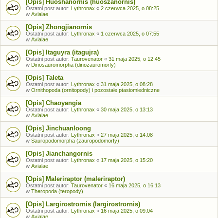
[Opis] Huoshanornis (huoszanornis)
Ostatni post autor:
Lythronax
«
2 czerwca 2025, o 08:25
w
Avialae
[Opis] Zhongjianornis
Ostatni post autor:
Lythronax
«
1 czerwca 2025, o 07:55
w
Avialae
[Opis] Itaguyra (itagujra)
Ostatni post autor:
Taurovenator
«
31 maja 2025, o 12:45
w
Dinosauromorpha (dinozauromorfy)
[Opis] Taleta
Ostatni post autor:
Lythronax
«
31 maja 2025, o 08:28
w
Ornithopoda (ornitopody) i pozostałe ptasiomiedniczne
[Opis] Chaoyangia
Ostatni post autor:
Lythronax
«
30 maja 2025, o 13:13
w
Avialae
[Opis] Jinchuanloong
Ostatni post autor:
Lythronax
«
27 maja 2025, o 14:08
w
Sauropodomorpha (zauropodomorfy)
[Opis] Jianchangornis
Ostatni post autor:
Lythronax
«
17 maja 2025, o 15:20
w
Avialae
[Opis] Maleriraptor (maleriraptor)
Ostatni post autor:
Taurovenator
«
16 maja 2025, o 16:13
w
Theropoda (teropody)
[Opis] Largirostrornis (largirostrornis)
Ostatni post autor:
Lythronax
«
16 maja 2025, o 09:04
w
Avialae