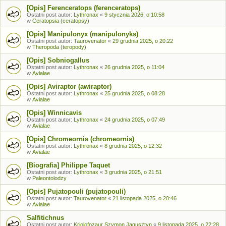
[Opis] Ferenceratops (ferenceratops)
Ostatni post autor:
Lythronax
«
9 stycznia 2026, o 10:58
w
Ceratopsia (ceratopsy)
[Opis] Manipulonyx (manipulonyks)
Ostatni post autor:
Taurovenator
«
29 grudnia 2025, o 20:22
w
Theropoda (teropody)
[Opis] Sobniogallus
Ostatni post autor:
Lythronax
«
26 grudnia 2025, o 11:04
w
Avialae
[Opis] Aviraptor (awiraptor)
Ostatni post autor:
Lythronax
«
25 grudnia 2025, o 08:28
w
Avialae
[Opis] Winnicavis
Ostatni post autor:
Lythronax
«
24 grudnia 2025, o 07:49
w
Avialae
[Opis] Chromeornis (chromeornis)
Ostatni post autor:
Lythronax
«
8 grudnia 2025, o 12:32
w
Avialae
[Biografia] Philippe Taquet
Ostatni post autor:
Lythronax
«
3 grudnia 2025, o 21:51
w
Paleontolodzy
[Opis] Pujatopouli (pujatopouli)
Ostatni post autor:
Taurovenator
«
21 listopada 2025, o 20:46
w
Avialae
Salfitichnus
Ostatni post autor:
Kriolofozaur Szymon Jagusztyn
«
9 listopada 2025, o 22:28