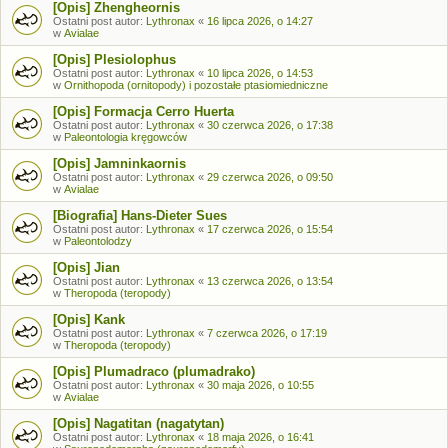
[Opis] Zhengheornis
Ostatni post autor:
Lythronax
«
16 lipca 2026, o 14:27
w
Avialae
[Opis] Plesiolophus
Ostatni post autor:
Lythronax
«
10 lipca 2026, o 14:53
w
Ornithopoda (ornitopody) i pozostałe ptasiomiedniczne
[Opis] Formacja Cerro Huerta
Ostatni post autor:
Lythronax
«
30 czerwca 2026, o 17:38
w
Paleontologia kręgowców
[Opis] Jamninkaornis
Ostatni post autor:
Lythronax
«
29 czerwca 2026, o 09:50
w
Avialae
[Biografia] Hans-Dieter Sues
Ostatni post autor:
Lythronax
«
17 czerwca 2026, o 15:54
w
Paleontolodzy
[Opis] Jian
Ostatni post autor:
Lythronax
«
13 czerwca 2026, o 13:54
w
Theropoda (teropody)
[Opis] Kank
Ostatni post autor:
Lythronax
«
7 czerwca 2026, o 17:19
w
Theropoda (teropody)
[Opis] Plumadraco (plumadrako)
Ostatni post autor:
Lythronax
«
30 maja 2026, o 10:55
w
Avialae
[Opis] Nagatitan (nagatytan)
Ostatni post autor:
Lythronax
«
18 maja 2026, o 16:41