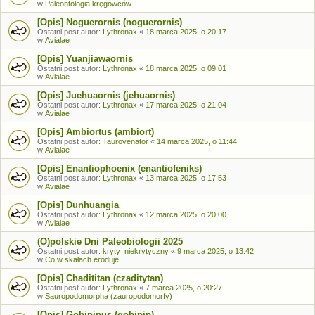
w
Paleontologia kręgowców
[Opis] Noguerornis (noguerornis)
Ostatni post autor:
Lythronax
«
18 marca 2025, o 20:17
w
Avialae
[Opis] Yuanjiawaornis
Ostatni post autor:
Lythronax
«
18 marca 2025, o 09:01
w
Avialae
[Opis] Juehuaornis (jehuaornis)
Ostatni post autor:
Lythronax
«
17 marca 2025, o 21:04
w
Avialae
[Opis] Ambiortus (ambiort)
Ostatni post autor:
Taurovenator
«
14 marca 2025, o 11:44
w
Avialae
[Opis] Enantiophoenix (enantiofeniks)
Ostatni post autor:
Lythronax
«
13 marca 2025, o 17:53
w
Avialae
[Opis] Dunhuangia
Ostatni post autor:
Lythronax
«
12 marca 2025, o 20:00
w
Avialae
(O)polskie Dni Paleobiologii 2025
Ostatni post autor:
kryty_niekrytyczny
«
9 marca 2025, o 13:42
w
Co w skałach eroduje
[Opis] Chadititan (czaditytan)
Ostatni post autor:
Lythronax
«
7 marca 2025, o 20:27
w
Sauropodomorpha (zauropodomorfy)
[Opis] Gobipipus (gobipip)