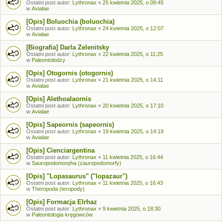
Ostatni post autor:
Lythronax
«
25 kwietnia 2025, o 09:45
w
Avialae
[Opis] Boluochia (boluochia)
Ostatni post autor:
Lythronax
«
24 kwietnia 2025, o 12:07
w
Avialae
[Biografia] Darla Zelenitsky
Ostatni post autor:
Lythronax
«
22 kwietnia 2025, o 11:25
w
Paleontolodzy
[Opis] Otogornis (otogornis)
Ostatni post autor:
Lythronax
«
21 kwietnia 2025, o 14:11
w
Avialae
[Opis] Alethoalaornis
Ostatni post autor:
Lythronax
«
20 kwietnia 2025, o 17:10
w
Avialae
[Opis] Sapeornis (sapeornis)
Ostatni post autor:
Lythronax
«
19 kwietnia 2025, o 14:19
w
Avialae
[Opis] Cienciargentina
Ostatni post autor:
Lythronax
«
11 kwietnia 2025, o 16:44
w
Sauropodomorpha (zauropodomorfy)
[Opis] "Lopasaurus" ("lopazaur")
Ostatni post autor:
Lythronax
«
11 kwietnia 2025, o 16:43
w
Theropoda (teropody)
[Opis] Formacja Elrhaz
Ostatni post autor:
Lythronax
«
9 kwietnia 2025, o 18:30
w
Paleontologia kręgowców