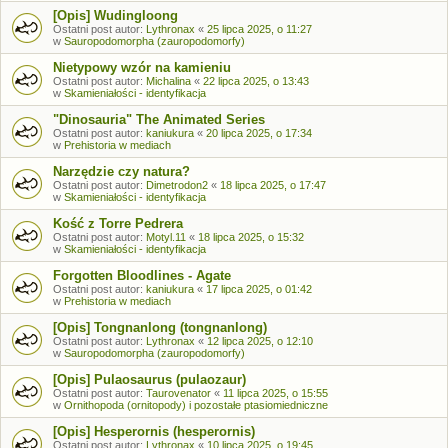
[Opis] Wudingloong
Ostatni post autor:
Lythronax
«
25 lipca 2025, o 11:27
w
Sauropodomorpha (zauropodomorfy)
Nietypowy wzór na kamieniu
Ostatni post autor:
Michalina
«
22 lipca 2025, o 13:43
w
Skamieniałości - identyfikacja
"Dinosauria" The Animated Series
Ostatni post autor:
kaniukura
«
20 lipca 2025, o 17:34
w
Prehistoria w mediach
Narzędzie czy natura?
Ostatni post autor:
Dimetrodon2
«
18 lipca 2025, o 17:47
w
Skamieniałości - identyfikacja
Kość z Torre Pedrera
Ostatni post autor:
Motyl.11
«
18 lipca 2025, o 15:32
w
Skamieniałości - identyfikacja
Forgotten Bloodlines - Agate
Ostatni post autor:
kaniukura
«
17 lipca 2025, o 01:42
w
Prehistoria w mediach
[Opis] Tongnanlong (tongnanlong)
Ostatni post autor:
Lythronax
«
12 lipca 2025, o 12:10
w
Sauropodomorpha (zauropodomorfy)
[Opis] Pulaosaurus (pulaozaur)
Ostatni post autor:
Taurovenator
«
11 lipca 2025, o 15:55
w
Ornithopoda (ornitopody) i pozostałe ptasiomiedniczne
[Opis] Hesperornis (hesperornis)
Ostatni post autor:
Lythronax
«
10 lipca 2025, o 19:45