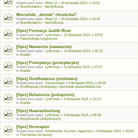
Ostatni post autor:
Motyl.11
«
26 listopada 2024, o 18:51
w
Skamieniałości - identyfikacja
Mioceński ,,domek" chruścika?
Ostatni post autor:
Motyl.11
«
26 listopada 2024, o 18:45
w
Skamieniałości - identyfikacja
[Opis] Formacja Judith River
Ostatni post autor:
Lythronax
«
23 listopada 2024, o 19:52
w
Paleontologia kręgowców
[Opis] Navaornis (nawaornis)
Ostatni post autor:
Lythronax
«
14 listopada 2024, o 20:15
w
Avialae
[Opis] Protopteryx (protopteryks)
Ostatni post autor:
Lythronax
«
11 listopada 2024, o 22:47
w
Avialae
[Opis] Ornithotarsus (ornitotars)
Ostatni post autor:
Taurovenator
«
9 listopada 2024, o 20:05
w
Ornithopoda (ornitopody) i pozostałe ptasiomiedniczne
[Opis] Bohaiornis (pohajornis)
Ostatni post autor:
Lythronax
«
9 listopada 2024, o 10:13
w
Avialae
[Opis] Huaxiazhoulong
Ostatni post autor:
Lythronax
«
9 listopada 2024, o 08:38
w
Ankylosauria (ankylozaury)
[Opis] Dornraptor
Ostatni post autor:
Kriolofozaur Szymon Jagusztyn
«
6 listopada 2024, o 18:03
w
Theropoda (teropody)