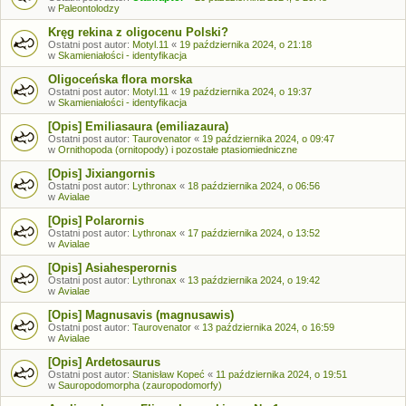
w
Paleontolodzy
Kręg rekina z oligocenu Polski?
Ostatni post autor:
Motyl.11
«
19 października 2024, o 21:18
w
Skamieniałości - identyfikacja
Oligoceńska flora morska
Ostatni post autor:
Motyl.11
«
19 października 2024, o 19:37
w
Skamieniałości - identyfikacja
[Opis] Emiliasaura (emiliazaura)
Ostatni post autor:
Taurovenator
«
19 października 2024, o 09:47
w
Ornithopoda (ornitopody) i pozostałe ptasiomiedniczne
[Opis] Jixiangornis
Ostatni post autor:
Lythronax
«
18 października 2024, o 06:56
w
Avialae
[Opis] Polarornis
Ostatni post autor:
Lythronax
«
17 października 2024, o 13:52
w
Avialae
[Opis] Asiahesperornis
Ostatni post autor:
Lythronax
«
13 października 2024, o 19:42
w
Avialae
[Opis] Magnusavis (magnusawis)
Ostatni post autor:
Taurovenator
«
13 października 2024, o 16:59
w
Avialae
[Opis] Ardetosaurus
Ostatni post autor:
Stanisław Kopeć
«
11 października 2024, o 19:51
w
Sauropodomorpha (zauropodomorfy)