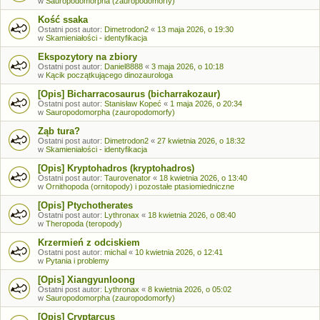
w
Sauropodomorpha (zauropodomorfy)
Kość ssaka
Ostatni post autor:
Dimetrodon2
«
13 maja 2026, o 19:30
w
Skamieniałości - identyfikacja
Ekspozytory na zbiory
Ostatni post autor:
Daniel8888
«
3 maja 2026, o 10:18
w
Kącik początkującego dinozaurologa
[Opis] Bicharracosaurus (bicharrakozaur)
Ostatni post autor:
Stanisław Kopeć
«
1 maja 2026, o 20:34
w
Sauropodomorpha (zauropodomorfy)
Ząb tura?
Ostatni post autor:
Dimetrodon2
«
27 kwietnia 2026, o 18:32
w
Skamieniałości - identyfikacja
[Opis] Kryptohadros (kryptohadros)
Ostatni post autor:
Taurovenator
«
18 kwietnia 2026, o 13:40
w
Ornithopoda (ornitopody) i pozostałe ptasiomiedniczne
[Opis] Ptychotherates
Ostatni post autor:
Lythronax
«
18 kwietnia 2026, o 08:40
w
Theropoda (teropody)
Krzermień z odciskiem
Ostatni post autor:
michal
«
10 kwietnia 2026, o 12:41
w
Pytania i problemy
[Opis] Xiangyunloong
Ostatni post autor:
Lythronax
«
8 kwietnia 2026, o 05:02
w
Sauropodomorpha (zauropodomorfy)
[Opis] Cryptarcus