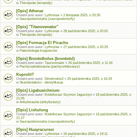
w
Theropoda (teropody)
[Opis] Athenar
Ostatni post autor:
Lythronax
«
2 listopada 2025, o 20:35
w
Sauropodomorpha (zauropodomorfy)
[Opis] "Titanovenator"
Ostatni post autor:
Lythronax
«
28 października 2025, o 20:02
w
Theropoda (teropody)
[Opis] Formacja El Picacho
Ostatni post autor:
Lythronax
«
27 października 2025, o 20:29
w
Paleontologia kręgowców
[Opis] Brontotholus (brontotol)
Ostatni post autor:
Taurovenator
«
26 października 2025, o 11:34
w
Pachycephalosauria (pachycefalozaury)
Koprolit?
Ostatni post autor:
Dimetrodon2
«
25 października 2025, o 16:29
w
Skamieniałości - identyfikacja
[Opis] Ligabueichnium
Ostatni post autor:
Kriolofozaur Szymon Jagusztyn
«
18 października 2025, o
21:05
w
Ankylosauria (ankylozaury)
[Opis] Lishulong
Ostatni post autor:
Kriolofozaur Szymon Jagusztyn
«
16 października 2025, o
21:27
w
Sauropodomorpha (zauropodomorfy)
[Opis] Huayracursor
Ostatni post autor:
Lythronax
«
16 października 2025, o 19:11