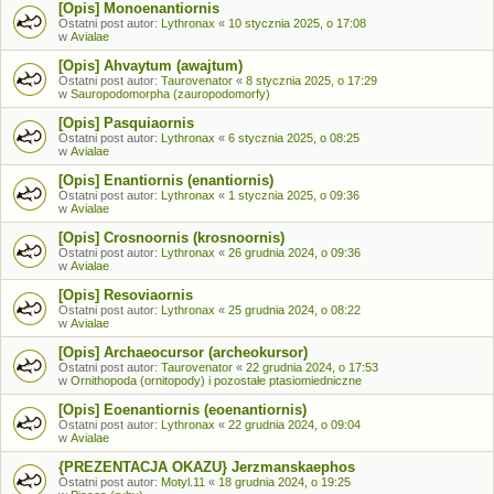
[Opis] Monoenantiornis
Ostatni post autor:
Lythronax
«
10 stycznia 2025, o 17:08
w
Avialae
[Opis] Ahvaytum (awajtum)
Ostatni post autor:
Taurovenator
«
8 stycznia 2025, o 17:29
w
Sauropodomorpha (zauropodomorfy)
[Opis] Pasquiaornis
Ostatni post autor:
Lythronax
«
6 stycznia 2025, o 08:25
w
Avialae
[Opis] Enantiornis (enantiornis)
Ostatni post autor:
Lythronax
«
1 stycznia 2025, o 09:36
w
Avialae
[Opis] Crosnoornis (krosnoornis)
Ostatni post autor:
Lythronax
«
26 grudnia 2024, o 09:36
w
Avialae
[Opis] Resoviaornis
Ostatni post autor:
Lythronax
«
25 grudnia 2024, o 08:22
w
Avialae
[Opis] Archaeocursor (archeokursor)
Ostatni post autor:
Taurovenator
«
22 grudnia 2024, o 17:53
w
Ornithopoda (ornitopody) i pozostałe ptasiomiedniczne
[Opis] Eoenantiornis (eoenantiornis)
Ostatni post autor:
Lythronax
«
22 grudnia 2024, o 09:04
w
Avialae
{PREZENTACJA OKAZU} Jerzmanskaephos
Ostatni post autor:
Motyl.11
«
18 grudnia 2024, o 19:25