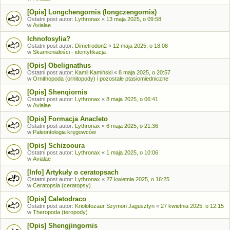
[Opis] Longchengornis (longczengornis)
Ostatni post autor:
Lythronax
«
13 maja 2025, o 09:58
w
Avialae
Ichnofosylia?
Ostatni post autor:
Dimetrodon2
«
12 maja 2025, o 18:08
w
Skamieniałości - identyfikacja
[Opis] Obelignathus
Ostatni post autor:
Kamil Kamiński
«
8 maja 2025, o 20:57
w
Ornithopoda (ornitopody) i pozostałe ptasiomiedniczne
[Opis] Shenqiornis
Ostatni post autor:
Lythronax
«
8 maja 2025, o 06:41
w
Avialae
[Opis] Formacja Anacleto
Ostatni post autor:
Lythronax
«
6 maja 2025, o 21:36
w
Paleontologia kręgowców
[Opis] Schizooura
Ostatni post autor:
Lythronax
«
1 maja 2025, o 10:06
w
Avialae
[Info] Artykuły o ceratopsach
Ostatni post autor:
Lythronax
«
27 kwietnia 2025, o 16:25
w
Ceratopsia (ceratopsy)
[Opis] Caletodraco
Ostatni post autor:
Kriolofozaur Szymon Jagusztyn
«
27 kwietnia 2025, o 12:15
w
Theropoda (teropody)
[Opis] Shengjingornis