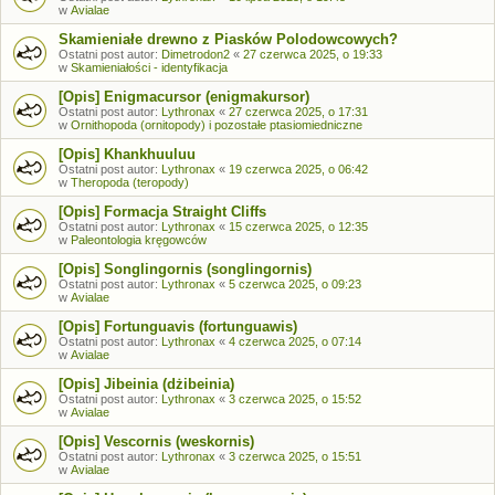
w
Avialae
Skamieniałe drewno z Piasków Polodowcowych?
Ostatni post autor:
Dimetrodon2
«
27 czerwca 2025, o 19:33
w
Skamieniałości - identyfikacja
[Opis] Enigmacursor (enigmakursor)
Ostatni post autor:
Lythronax
«
27 czerwca 2025, o 17:31
w
Ornithopoda (ornitopody) i pozostałe ptasiomiedniczne
[Opis] Khankhuuluu
Ostatni post autor:
Lythronax
«
19 czerwca 2025, o 06:42
w
Theropoda (teropody)
[Opis] Formacja Straight Cliffs
Ostatni post autor:
Lythronax
«
15 czerwca 2025, o 12:35
w
Paleontologia kręgowców
[Opis] Songlingornis (songlingornis)
Ostatni post autor:
Lythronax
«
5 czerwca 2025, o 09:23
w
Avialae
[Opis] Fortunguavis (fortunguawis)
Ostatni post autor:
Lythronax
«
4 czerwca 2025, o 07:14
w
Avialae
[Opis] Jibeinia (dżibeinia)
Ostatni post autor:
Lythronax
«
3 czerwca 2025, o 15:52
w
Avialae
[Opis] Vescornis (weskornis)
Ostatni post autor:
Lythronax
«
3 czerwca 2025, o 15:51
w
Avialae