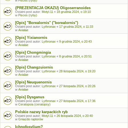
w
Pisces (ryby)
{PREZENTACJA OKAZU} Oligoserranoides
Ostatni post autor:
Motyl.11
«
18 grudnia 2024, o 19:10
w
Pisces (ryby)
[Opis] "Borealornis" ("borealornis")
Ostatni post autor:
Lythronax
«
17 grudnia 2024, o 11:33
w
Avialae
[Opis] Yixianornis
Ostatni post autor:
Lythronax
«
9 grudnia 2024, o 20:43
w
Avialae
[Opis] Chongmingia
Ostatni post autor:
Lythronax
«
8 grudnia 2024, o 20:51
w
Avialae
[Opis] Changzuiornis
Ostatni post autor:
Lythronax
«
28 listopada 2024, o 19:20
w
Avialae
[Opis] Neuquenornis
Ostatni post autor:
Lythronax
«
27 listopada 2024, o 20:26
w
Avialae
[Opis] Dysganus
Ostatni post autor:
Lythronax
«
27 listopada 2024, o 17:36
w
Ceratopsia (ceratopsy)
Polskie nazwy karpackich ryb
Ostatni post autor:
Motyl.11
«
26 listopada 2024, o 20:40
w
Gniazdo raptorów
Ichnofosylium?