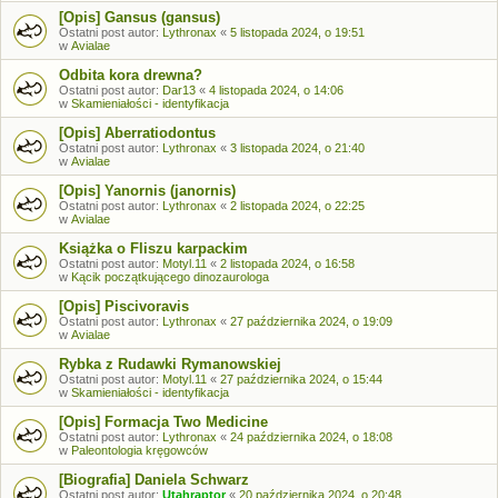
[Opis] Gansus (gansus)
Ostatni post autor:
Lythronax
«
5 listopada 2024, o 19:51
w
Avialae
Odbita kora drewna?
Ostatni post autor:
Dar13
«
4 listopada 2024, o 14:06
w
Skamieniałości - identyfikacja
[Opis] Aberratiodontus
Ostatni post autor:
Lythronax
«
3 listopada 2024, o 21:40
w
Avialae
[Opis] Yanornis (janornis)
Ostatni post autor:
Lythronax
«
2 listopada 2024, o 22:25
w
Avialae
Książka o Fliszu karpackim
Ostatni post autor:
Motyl.11
«
2 listopada 2024, o 16:58
w
Kącik początkującego dinozaurologa
[Opis] Piscivoravis
Ostatni post autor:
Lythronax
«
27 października 2024, o 19:09
w
Avialae
Rybka z Rudawki Rymanowskiej
Ostatni post autor:
Motyl.11
«
27 października 2024, o 15:44
w
Skamieniałości - identyfikacja
[Opis] Formacja Two Medicine
Ostatni post autor:
Lythronax
«
24 października 2024, o 18:08
w
Paleontologia kręgowców
[Biografia] Daniela Schwarz
Ostatni post autor:
Utahraptor
«
20 października 2024, o 20:48