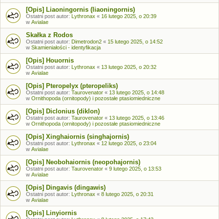
[Opis] Liaoningornis (liaoningornis)
Ostatni post autor:
Lythronax
«
16 lutego 2025, o 20:39
w
Avialae
Skałka z Rodos
Ostatni post autor:
Dimetrodon2
«
15 lutego 2025, o 14:52
w
Skamieniałości - identyfikacja
[Opis] Houornis
Ostatni post autor:
Lythronax
«
13 lutego 2025, o 20:32
w
Avialae
[Opis] Pteropelyx (pteropeliks)
Ostatni post autor:
Taurovenator
«
13 lutego 2025, o 14:48
w
Ornithopoda (ornitopody) i pozostałe ptasiomiedniczne
[Opis] Diclonius (diklon)
Ostatni post autor:
Taurovenator
«
13 lutego 2025, o 13:46
w
Ornithopoda (ornitopody) i pozostałe ptasiomiedniczne
[Opis] Xinghaiornis (singhajornis)
Ostatni post autor:
Lythronax
«
12 lutego 2025, o 23:04
w
Avialae
[Opis] Neobohaiornis (neopohajornis)
Ostatni post autor:
Taurovenator
«
9 lutego 2025, o 13:53
w
Avialae
[Opis] Dingavis (dingawis)
Ostatni post autor:
Lythronax
«
8 lutego 2025, o 20:31
w
Avialae
[Opis] Linyiornis