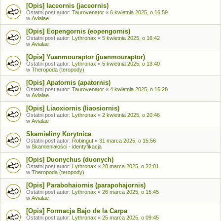
[Opis] Iaceornis (jaceornis)
Ostatni post autor:
Taurovenator
«
6 kwietnia 2025, o 16:59
w
Avialae
[Opis] Eopengornis (eopengornis)
Ostatni post autor:
Lythronax
«
5 kwietnia 2025, o 16:42
w
Avialae
[Opis] Yuanmouraptor (juanmouraptor)
Ostatni post autor:
Lythronax
«
5 kwietnia 2025, o 13:40
w
Theropoda (teropody)
[Opis] Apatornis (apatornis)
Ostatni post autor:
Taurovenator
«
4 kwietnia 2025, o 16:28
w
Avialae
[Opis] Liaoxiornis (liaosiornis)
Ostatni post autor:
Lythronax
«
2 kwietnia 2025, o 20:46
w
Avialae
Skamieliny Korytnica
Ostatni post autor:
Robingut
«
31 marca 2025, o 15:56
w
Skamieniałości - identyfikacja
[Opis] Duonychus (duonych)
Ostatni post autor:
Lythronax
«
28 marca 2025, o 22:01
w
Theropoda (teropody)
[Opis] Parabohaiornis (parapohajornis)
Ostatni post autor:
Lythronax
«
26 marca 2025, o 15:45
w
Avialae
[Opis] Formacja Bajo de la Carpa
Ostatni post autor:
Lythronax
«
25 marca 2025, o 09:45