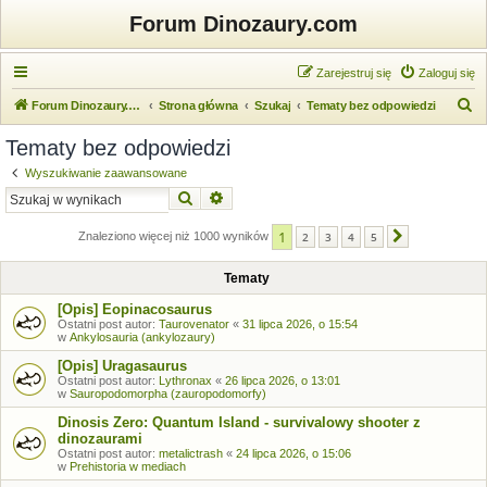
Forum Dinozaury.com
Zarejestruj się
Zaloguj się
S
Forum Dinozaury.com
Strona główna
Szukaj
Tematy bez odpowiedzi
z
Tematy bez odpowiedzi
u
Wyszukiwanie zaawansowane
k
Szukaj
Wyszukiwanie zaawansowane
a
1
j
Znaleziono więcej niż 1000 wyników
2
3
4
5
Następna
Tematy
[Opis] Eopinacosaurus
Ostatni post autor:
Taurovenator
«
31 lipca 2026, o 15:54
w
Ankylosauria (ankylozaury)
[Opis] Uragasaurus
Ostatni post autor:
Lythronax
«
26 lipca 2026, o 13:01
w
Sauropodomorpha (zauropodomorfy)
Dinosis Zero: Quantum Island - survivalowy shooter z
dinozaurami
Ostatni post autor:
metalictrash
«
24 lipca 2026, o 15:06
w
Prehistoria w mediach