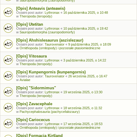
w
Sauropodomorpha (zauropodomorfy)
[Opis] Anteavis (anteawis)
Ostatni post autor:
Lythronax
«
16 października 2025, o 10:48
w
Theropoda (teropody)
[Opis] Utetitan
Ostatni post autor:
Lythronax
«
10 października 2025, o 19:42
w
Sauropodomorpha (zauropodomorfy)
[Opis] Ahshislesaurus (aszislezaur)
Ostatni post autor:
Taurovenator
«
9 października 2025, o 18:09
w
Ornithopoda (ornitopody) i pozostałe ptasiomiedniczne
[Opis] Vitosaura
Ostatni post autor:
Lythronax
«
3 października 2025, o 14:22
w
Theropoda (teropody)
[Opis] Kunpengornis (kunpengornis)
Ostatni post autor:
Taurovenator
«
26 września 2025, o 16:47
w
Avialae
[Opis] "Sidormimus"
Ostatni post autor:
Lythronax
«
19 września 2025, o 13:30
w
Theropoda (teropody)
[Opis] Zavacephale
Ostatni post autor:
Lythronax
«
18 września 2025, o 11:32
w
Pachycephalosauria (pachycefalozaury)
[Opis] Cariocecus
Ostatni post autor:
Lythronax
«
17 września 2025, o 18:53
w
Ornithopoda (ornitopody) i pozostałe ptasiomiedniczne
[Opis] Formacja Kirtland