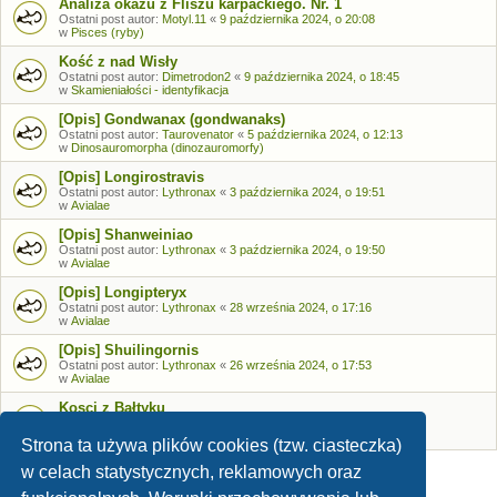
Analiza okazu z Fliszu karpackiego. Nr. 1
Ostatni post autor:
Motyl.11
«
9 października 2024, o 20:08
w
Pisces (ryby)
Kość z nad Wisły
Ostatni post autor:
Dimetrodon2
«
9 października 2024, o 18:45
w
Skamieniałości - identyfikacja
[Opis] Gondwanax (gondwanaks)
Ostatni post autor:
Taurovenator
«
5 października 2024, o 12:13
w
Dinosauromorpha (dinozauromorfy)
[Opis] Longirostravis
Ostatni post autor:
Lythronax
«
3 października 2024, o 19:51
w
Avialae
[Opis] Shanweiniao
Ostatni post autor:
Lythronax
«
3 października 2024, o 19:50
w
Avialae
[Opis] Longipteryx
Ostatni post autor:
Lythronax
«
28 września 2024, o 17:16
w
Avialae
[Opis] Shuilingornis
Ostatni post autor:
Lythronax
«
26 września 2024, o 17:53
w
Avialae
Kosci z Bałtyku
Ostatni post autor:
Bozia
«
26 września 2024, o 09:05
w
Skamieniałości - identyfikacja
Strona ta używa plików cookies (tzw. ciasteczka)
w celach statystycznych, reklamowych oraz