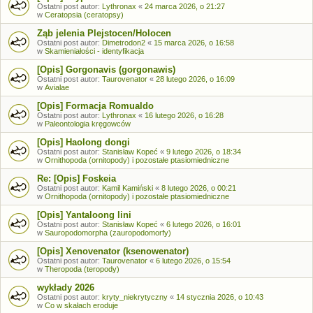
Ostatni post autor:
Lythronax
«
24 marca 2026, o 21:27
w
Ceratopsia (ceratopsy)
Ząb jelenia Plejstocen/Holocen
Ostatni post autor:
Dimetrodon2
«
15 marca 2026, o 16:58
w
Skamieniałości - identyfikacja
[Opis] Gorgonavis (gorgonawis)
Ostatni post autor:
Taurovenator
«
28 lutego 2026, o 16:09
w
Avialae
[Opis] Formacja Romualdo
Ostatni post autor:
Lythronax
«
16 lutego 2026, o 16:28
w
Paleontologia kręgowców
[Opis] Haolong dongi
Ostatni post autor:
Stanisław Kopeć
«
9 lutego 2026, o 18:34
w
Ornithopoda (ornitopody) i pozostałe ptasiomiedniczne
Re: [Opis] Foskeia
Ostatni post autor:
Kamil Kamiński
«
8 lutego 2026, o 00:21
w
Ornithopoda (ornitopody) i pozostałe ptasiomiedniczne
[Opis] Yantaloong lini
Ostatni post autor:
Stanisław Kopeć
«
6 lutego 2026, o 16:01
w
Sauropodomorpha (zauropodomorfy)
[Opis] Xenovenator (ksenowenator)
Ostatni post autor:
Taurovenator
«
6 lutego 2026, o 15:54
w
Theropoda (teropody)
wykłady 2026
Ostatni post autor:
kryty_niekrytyczny
«
14 stycznia 2026, o 10:43
w
Co w skałach eroduje