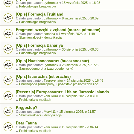
Ostatni post autor:
Lythronax
«
15 września 2025, o 16:08
w
Paleontologia kręgowców
[Opis] Formacja Fruitland
Ostatni post autor:
Lythronax
«
8 września 2025, o 20:09
w
Paleontologia kręgowców
Fragment szczęki z zębami (morze północne)
Ostatni post autor:
tletocha
«
1 września 2025, o 11:49
w
Skamieniałości - identyfikacja
[Opis] Formacja Bahariya
Ostatni post autor:
Lythronax
«
30 sierpnia 2025, o 09:33
w
Paleontologia kręgowców
[Opis] Huashanosaurus (huaszanozaur)
Ostatni post autor:
Lythronax
«
28 sierpnia 2025, o 21:25
w
Sauropodomorpha (zauropodomorfy)
[Opis] Istiorachis (istiorachis)
Ostatni post autor:
Taurovenator
«
24 sierpnia 2025, o 16:48
w
Ornithopoda (ornitopody) i pozostałe ptasiomiedniczne
[Recenzja] Europasaurus: Life on Jurassic Islands
Ostatni post autor:
kaniukura
«
16 sierpnia 2025, o 03:00
w
Prehistoria w mediach
Kręgosłup?
Ostatni post autor:
Motyl.11
«
15 sierpnia 2025, o 21:57
w
Skamieniałości - identyfikacja
Dear Fauna
Ostatni post autor:
kaniukura
«
15 sierpnia 2025, o 04:14
w
Prehistoria w mediach