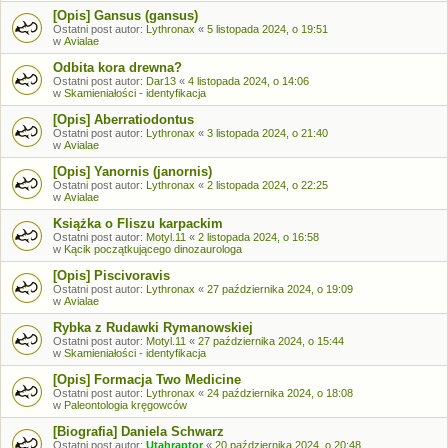
[Opis] Gansus (gansus)
Ostatni post autor:
Lythronax
«
5 listopada 2024, o 19:51
w
Avialae
Odbita kora drewna?
Ostatni post autor:
Dar13
«
4 listopada 2024, o 14:06
w
Skamieniałości - identyfikacja
[Opis] Aberratiodontus
Ostatni post autor:
Lythronax
«
3 listopada 2024, o 21:40
w
Avialae
[Opis] Yanornis (janornis)
Ostatni post autor:
Lythronax
«
2 listopada 2024, o 22:25
w
Avialae
Książka o Fliszu karpackim
Ostatni post autor:
Motyl.11
«
2 listopada 2024, o 16:58
w
Kącik początkującego dinozaurologa
[Opis] Piscivoravis
Ostatni post autor:
Lythronax
«
27 października 2024, o 19:09
w
Avialae
Rybka z Rudawki Rymanowskiej
Ostatni post autor:
Motyl.11
«
27 października 2024, o 15:44
w
Skamieniałości - identyfikacja
[Opis] Formacja Two Medicine
Ostatni post autor:
Lythronax
«
24 października 2024, o 18:08
w
Paleontologia kręgowców
[Biografia] Daniela Schwarz
Ostatni post autor:
Utahraptor
«
20 października 2024, o 20:48