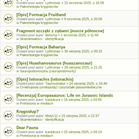
Ostatni post autor:
Lythronax
«
15 września 2025, o 16:08
w
Paleontologia kręgowców
[Opis] Formacja Fruitland
Ostatni post autor:
Lythronax
«
8 września 2025, o 20:09
w
Paleontologia kręgowców
Fragment szczęki z zębami (morze północne)
Ostatni post autor:
tletocha
«
1 września 2025, o 11:49
w
Skamieniałości - identyfikacja
[Opis] Formacja Bahariya
Ostatni post autor:
Lythronax
«
30 sierpnia 2025, o 09:33
w
Paleontologia kręgowców
[Opis] Huashanosaurus (huaszanozaur)
Ostatni post autor:
Lythronax
«
28 sierpnia 2025, o 21:25
w
Sauropodomorpha (zauropodomorfy)
[Opis] Istiorachis (istiorachis)
Ostatni post autor:
Taurovenator
«
24 sierpnia 2025, o 16:48
w
Ornithopoda (ornitopody) i pozostałe ptasiomiedniczne
[Recenzja] Europasaurus: Life on Jurassic Islands
Ostatni post autor:
kaniukura
«
16 sierpnia 2025, o 03:00
w
Prehistoria w mediach
Kręgosłup?
Ostatni post autor:
Motyl.11
«
15 sierpnia 2025, o 21:57
w
Skamieniałości - identyfikacja
Dear Fauna
Ostatni post autor:
kaniukura
«
15 sierpnia 2025, o 04:14
w
Prehistoria w mediach