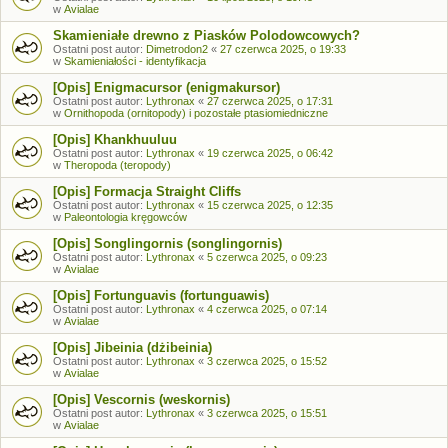
w
Avialae
Skamieniałe drewno z Piasków Polodowcowych?
Ostatni post autor:
Dimetrodon2
«
27 czerwca 2025, o 19:33
w
Skamieniałości - identyfikacja
[Opis] Enigmacursor (enigmakursor)
Ostatni post autor:
Lythronax
«
27 czerwca 2025, o 17:31
w
Ornithopoda (ornitopody) i pozostałe ptasiomiedniczne
[Opis] Khankhuuluu
Ostatni post autor:
Lythronax
«
19 czerwca 2025, o 06:42
w
Theropoda (teropody)
[Opis] Formacja Straight Cliffs
Ostatni post autor:
Lythronax
«
15 czerwca 2025, o 12:35
w
Paleontologia kręgowców
[Opis] Songlingornis (songlingornis)
Ostatni post autor:
Lythronax
«
5 czerwca 2025, o 09:23
w
Avialae
[Opis] Fortunguavis (fortunguawis)
Ostatni post autor:
Lythronax
«
4 czerwca 2025, o 07:14
w
Avialae
[Opis] Jibeinia (dżibeinia)
Ostatni post autor:
Lythronax
«
3 czerwca 2025, o 15:52
w
Avialae
[Opis] Vescornis (weskornis)
Ostatni post autor:
Lythronax
«
3 czerwca 2025, o 15:51
w
Avialae