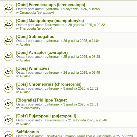
[Opis] Ferenceratops (ferenceratops)
Ostatni post autor:
Lythronax
«
9 stycznia 2026, o 10:58
w
Ceratopsia (ceratopsy)
[Opis] Manipulonyx (manipulonyks)
Ostatni post autor:
Taurovenator
«
29 grudnia 2025, o 20:22
w
Theropoda (teropody)
[Opis] Sobniogallus
Ostatni post autor:
Lythronax
«
26 grudnia 2025, o 11:04
w
Avialae
[Opis] Aviraptor (awiraptor)
Ostatni post autor:
Lythronax
«
25 grudnia 2025, o 08:28
w
Avialae
[Opis] Winnicavis
Ostatni post autor:
Lythronax
«
24 grudnia 2025, o 07:49
w
Avialae
[Opis] Chromeornis (chromeornis)
Ostatni post autor:
Lythronax
«
8 grudnia 2025, o 12:32
w
Avialae
[Biografia] Philippe Taquet
Ostatni post autor:
Lythronax
«
3 grudnia 2025, o 21:51
w
Paleontolodzy
[Opis] Pujatopouli (pujatopouli)
Ostatni post autor:
Taurovenator
«
21 listopada 2025, o 20:46
w
Avialae
Salfitichnus
Ostatni post autor:
Kriolofozaur Szymon Jagusztyn
«
9 listopada 2025, o 22:28