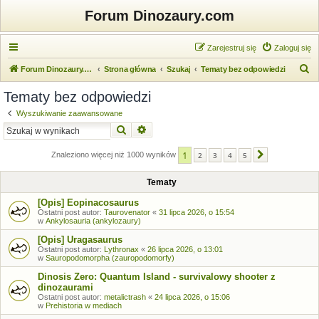
Forum Dinozaury.com
Zarejestruj się
Zaloguj się
S
Forum Dinozaury.com
Strona główna
Szukaj
Tematy bez odpowiedzi
z
Tematy bez odpowiedzi
u
Wyszukiwanie zaawansowane
k
Szukaj
Wyszukiwanie zaawansowane
a
1
j
Znaleziono więcej niż 1000 wyników
2
3
4
5
Następna
Tematy
[Opis] Eopinacosaurus
Ostatni post autor:
Taurovenator
«
31 lipca 2026, o 15:54
w
Ankylosauria (ankylozaury)
[Opis] Uragasaurus
Ostatni post autor:
Lythronax
«
26 lipca 2026, o 13:01
w
Sauropodomorpha (zauropodomorfy)
Dinosis Zero: Quantum Island - survivalowy shooter z
dinozaurami
Ostatni post autor:
metalictrash
«
24 lipca 2026, o 15:06
w
Prehistoria w mediach