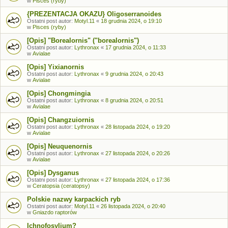
w
Pisces (ryby)
{PREZENTACJA OKAZU} Oligoserranoides
Ostatni post autor:
Motyl.11
«
18 grudnia 2024, o 19:10
w
Pisces (ryby)
[Opis] "Borealornis" ("borealornis")
Ostatni post autor:
Lythronax
«
17 grudnia 2024, o 11:33
w
Avialae
[Opis] Yixianornis
Ostatni post autor:
Lythronax
«
9 grudnia 2024, o 20:43
w
Avialae
[Opis] Chongmingia
Ostatni post autor:
Lythronax
«
8 grudnia 2024, o 20:51
w
Avialae
[Opis] Changzuiornis
Ostatni post autor:
Lythronax
«
28 listopada 2024, o 19:20
w
Avialae
[Opis] Neuquenornis
Ostatni post autor:
Lythronax
«
27 listopada 2024, o 20:26
w
Avialae
[Opis] Dysganus
Ostatni post autor:
Lythronax
«
27 listopada 2024, o 17:36
w
Ceratopsia (ceratopsy)
Polskie nazwy karpackich ryb
Ostatni post autor:
Motyl.11
«
26 listopada 2024, o 20:40
w
Gniazdo raptorów
Ichnofosylium?