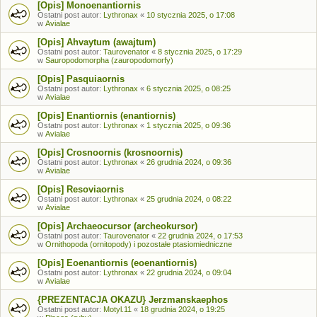
[Opis] Monoenantiornis
Ostatni post autor:
Lythronax
«
10 stycznia 2025, o 17:08
w
Avialae
[Opis] Ahvaytum (awajtum)
Ostatni post autor:
Taurovenator
«
8 stycznia 2025, o 17:29
w
Sauropodomorpha (zauropodomorfy)
[Opis] Pasquiaornis
Ostatni post autor:
Lythronax
«
6 stycznia 2025, o 08:25
w
Avialae
[Opis] Enantiornis (enantiornis)
Ostatni post autor:
Lythronax
«
1 stycznia 2025, o 09:36
w
Avialae
[Opis] Crosnoornis (krosnoornis)
Ostatni post autor:
Lythronax
«
26 grudnia 2024, o 09:36
w
Avialae
[Opis] Resoviaornis
Ostatni post autor:
Lythronax
«
25 grudnia 2024, o 08:22
w
Avialae
[Opis] Archaeocursor (archeokursor)
Ostatni post autor:
Taurovenator
«
22 grudnia 2024, o 17:53
w
Ornithopoda (ornitopody) i pozostałe ptasiomiedniczne
[Opis] Eoenantiornis (eoenantiornis)
Ostatni post autor:
Lythronax
«
22 grudnia 2024, o 09:04
w
Avialae
{PREZENTACJA OKAZU} Jerzmanskaephos
Ostatni post autor:
Motyl.11
«
18 grudnia 2024, o 19:25