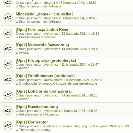
Ostatni post autor:
Motyl.11
«
26 listopada 2024, o 18:51
w
Skamieniałości - identyfikacja
Mioceński ,,domek" chruścika?
Ostatni post autor:
Motyl.11
«
26 listopada 2024, o 18:45
w
Skamieniałości - identyfikacja
[Opis] Formacja Judith River
Ostatni post autor:
Lythronax
«
23 listopada 2024, o 19:52
w
Paleontologia kręgowców
[Opis] Navaornis (nawaornis)
Ostatni post autor:
Lythronax
«
14 listopada 2024, o 20:15
w
Avialae
[Opis] Protopteryx (protopteryks)
Ostatni post autor:
Lythronax
«
11 listopada 2024, o 22:47
w
Avialae
[Opis] Ornithotarsus (ornitotars)
Ostatni post autor:
Taurovenator
«
9 listopada 2024, o 20:05
w
Ornithopoda (ornitopody) i pozostałe ptasiomiedniczne
[Opis] Bohaiornis (pohajornis)
Ostatni post autor:
Lythronax
«
9 listopada 2024, o 10:13
w
Avialae
[Opis] Huaxiazhoulong
Ostatni post autor:
Lythronax
«
9 listopada 2024, o 08:38
w
Ankylosauria (ankylozaury)
[Opis] Dornraptor
Ostatni post autor:
Kriolofozaur Szymon Jagusztyn
«
6 listopada 2024, o 18:03
w
Theropoda (teropody)