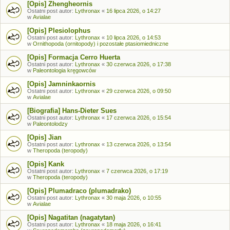
[Opis] Zhengheornis
Ostatni post autor:
Lythronax
«
16 lipca 2026, o 14:27
w
Avialae
[Opis] Plesiolophus
Ostatni post autor:
Lythronax
«
10 lipca 2026, o 14:53
w
Ornithopoda (ornitopody) i pozostałe ptasiomiedniczne
[Opis] Formacja Cerro Huerta
Ostatni post autor:
Lythronax
«
30 czerwca 2026, o 17:38
w
Paleontologia kręgowców
[Opis] Jamninkaornis
Ostatni post autor:
Lythronax
«
29 czerwca 2026, o 09:50
w
Avialae
[Biografia] Hans-Dieter Sues
Ostatni post autor:
Lythronax
«
17 czerwca 2026, o 15:54
w
Paleontolodzy
[Opis] Jian
Ostatni post autor:
Lythronax
«
13 czerwca 2026, o 13:54
w
Theropoda (teropody)
[Opis] Kank
Ostatni post autor:
Lythronax
«
7 czerwca 2026, o 17:19
w
Theropoda (teropody)
[Opis] Plumadraco (plumadrako)
Ostatni post autor:
Lythronax
«
30 maja 2026, o 10:55
w
Avialae
[Opis] Nagatitan (nagatytan)
Ostatni post autor:
Lythronax
«
18 maja 2026, o 16:41