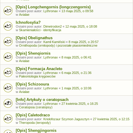
[Opis] Longchengornis (longczengornis)
Ostatni post autor:
Lythronax
«
13 maja 2025, o 09:58
w
Avialae
Ichnofosylia?
Ostatni post autor:
Dimetrodon2
«
12 maja 2025, o 18:08
w
Skamieniałości - identyfikacja
[Opis] Obelignathus
Ostatni post autor:
Kamil Kamiński
«
8 maja 2025, o 20:57
w
Ornithopoda (ornitopody) i pozostałe ptasiomiedniczne
[Opis] Shenqiornis
Ostatni post autor:
Lythronax
«
8 maja 2025, o 06:41
w
Avialae
[Opis] Formacja Anacleto
Ostatni post autor:
Lythronax
«
6 maja 2025, o 21:36
w
Paleontologia kręgowców
[Opis] Schizooura
Ostatni post autor:
Lythronax
«
1 maja 2025, o 10:06
w
Avialae
[Info] Artykuły o ceratopsach
Ostatni post autor:
Lythronax
«
27 kwietnia 2025, o 16:25
w
Ceratopsia (ceratopsy)
[Opis] Caletodraco
Ostatni post autor:
Kriolofozaur Szymon Jagusztyn
«
27 kwietnia 2025, o 12:15
w
Theropoda (teropody)
[Opis] Shengjingornis