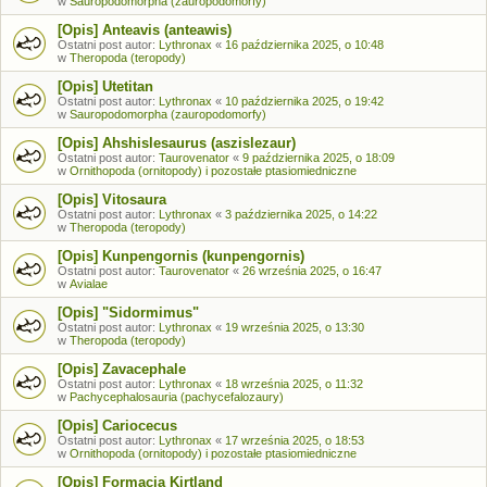
w
Sauropodomorpha (zauropodomorfy)
[Opis] Anteavis (anteawis)
Ostatni post autor:
Lythronax
«
16 października 2025, o 10:48
w
Theropoda (teropody)
[Opis] Utetitan
Ostatni post autor:
Lythronax
«
10 października 2025, o 19:42
w
Sauropodomorpha (zauropodomorfy)
[Opis] Ahshislesaurus (aszislezaur)
Ostatni post autor:
Taurovenator
«
9 października 2025, o 18:09
w
Ornithopoda (ornitopody) i pozostałe ptasiomiedniczne
[Opis] Vitosaura
Ostatni post autor:
Lythronax
«
3 października 2025, o 14:22
w
Theropoda (teropody)
[Opis] Kunpengornis (kunpengornis)
Ostatni post autor:
Taurovenator
«
26 września 2025, o 16:47
w
Avialae
[Opis] "Sidormimus"
Ostatni post autor:
Lythronax
«
19 września 2025, o 13:30
w
Theropoda (teropody)
[Opis] Zavacephale
Ostatni post autor:
Lythronax
«
18 września 2025, o 11:32
w
Pachycephalosauria (pachycefalozaury)
[Opis] Cariocecus
Ostatni post autor:
Lythronax
«
17 września 2025, o 18:53
w
Ornithopoda (ornitopody) i pozostałe ptasiomiedniczne
[Opis] Formacja Kirtland