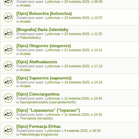
Ostatni post autor:
Lythronax
«
25 kwietnia 2025, o 09:45
w
Avialae
[Opis] Boluochia (boluochia)
Ostatni post autor:
Lythronax
«
24 kwietnia 2025, o 12:07
w
Avialae
[Biografia] Darla Zelenitsky
Ostatni post autor:
Lythronax
«
22 kwietnia 2025, o 11:25
w
Paleontolodzy
[Opis] Otogornis (otogornis)
Ostatni post autor:
Lythronax
«
21 kwietnia 2025, o 14:11
w
Avialae
[Opis] Alethoalaornis
Ostatni post autor:
Lythronax
«
20 kwietnia 2025, o 17:10
w
Avialae
[Opis] Sapeornis (sapeornis)
Ostatni post autor:
Lythronax
«
19 kwietnia 2025, o 14:19
w
Avialae
[Opis] Cienciargentina
Ostatni post autor:
Lythronax
«
11 kwietnia 2025, o 16:44
w
Sauropodomorpha (zauropodomorfy)
[Opis] "Lopasaurus" ("lopazaur")
Ostatni post autor:
Lythronax
«
11 kwietnia 2025, o 16:43
w
Theropoda (teropody)
[Opis] Formacja Elrhaz
Ostatni post autor:
Lythronax
«
9 kwietnia 2025, o 18:30
w
Paleontologia kręgowców