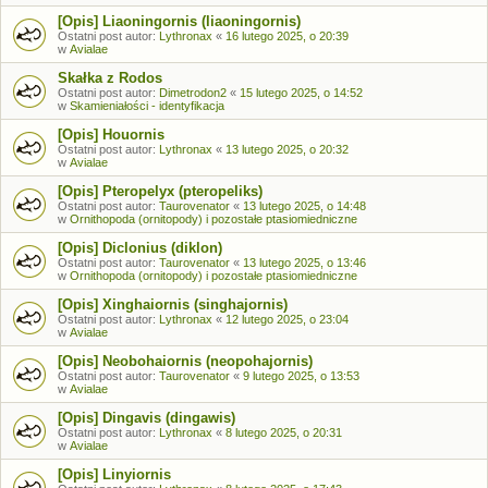
[Opis] Liaoningornis (liaoningornis)
Ostatni post autor:
Lythronax
«
16 lutego 2025, o 20:39
w
Avialae
Skałka z Rodos
Ostatni post autor:
Dimetrodon2
«
15 lutego 2025, o 14:52
w
Skamieniałości - identyfikacja
[Opis] Houornis
Ostatni post autor:
Lythronax
«
13 lutego 2025, o 20:32
w
Avialae
[Opis] Pteropelyx (pteropeliks)
Ostatni post autor:
Taurovenator
«
13 lutego 2025, o 14:48
w
Ornithopoda (ornitopody) i pozostałe ptasiomiedniczne
[Opis] Diclonius (diklon)
Ostatni post autor:
Taurovenator
«
13 lutego 2025, o 13:46
w
Ornithopoda (ornitopody) i pozostałe ptasiomiedniczne
[Opis] Xinghaiornis (singhajornis)
Ostatni post autor:
Lythronax
«
12 lutego 2025, o 23:04
w
Avialae
[Opis] Neobohaiornis (neopohajornis)
Ostatni post autor:
Taurovenator
«
9 lutego 2025, o 13:53
w
Avialae
[Opis] Dingavis (dingawis)
Ostatni post autor:
Lythronax
«
8 lutego 2025, o 20:31
w
Avialae
[Opis] Linyiornis