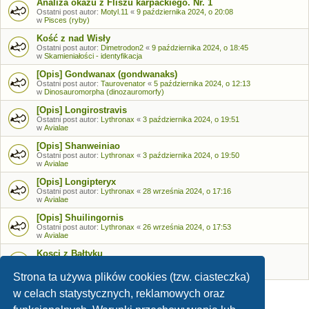
Analiza okazu z Fliszu karpackiego. Nr. 1
Ostatni post autor:
Motyl.11
«
9 października 2024, o 20:08
w
Pisces (ryby)
Kość z nad Wisły
Ostatni post autor:
Dimetrodon2
«
9 października 2024, o 18:45
w
Skamieniałości - identyfikacja
[Opis] Gondwanax (gondwanaks)
Ostatni post autor:
Taurovenator
«
5 października 2024, o 12:13
w
Dinosauromorpha (dinozauromorfy)
[Opis] Longirostravis
Ostatni post autor:
Lythronax
«
3 października 2024, o 19:51
w
Avialae
[Opis] Shanweiniao
Ostatni post autor:
Lythronax
«
3 października 2024, o 19:50
w
Avialae
[Opis] Longipteryx
Ostatni post autor:
Lythronax
«
28 września 2024, o 17:16
w
Avialae
[Opis] Shuilingornis
Ostatni post autor:
Lythronax
«
26 września 2024, o 17:53
w
Avialae
Kosci z Bałtyku
Ostatni post autor:
Bozia
«
26 września 2024, o 09:05
w
Skamieniałości - identyfikacja
Strona ta używa plików cookies (tzw. ciasteczka)
w celach statystycznych, reklamowych oraz