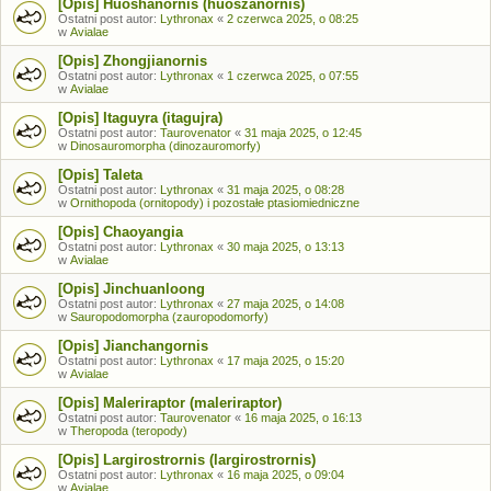
[Opis] Huoshanornis (huoszanornis)
Ostatni post autor:
Lythronax
«
2 czerwca 2025, o 08:25
w
Avialae
[Opis] Zhongjianornis
Ostatni post autor:
Lythronax
«
1 czerwca 2025, o 07:55
w
Avialae
[Opis] Itaguyra (itagujra)
Ostatni post autor:
Taurovenator
«
31 maja 2025, o 12:45
w
Dinosauromorpha (dinozauromorfy)
[Opis] Taleta
Ostatni post autor:
Lythronax
«
31 maja 2025, o 08:28
w
Ornithopoda (ornitopody) i pozostałe ptasiomiedniczne
[Opis] Chaoyangia
Ostatni post autor:
Lythronax
«
30 maja 2025, o 13:13
w
Avialae
[Opis] Jinchuanloong
Ostatni post autor:
Lythronax
«
27 maja 2025, o 14:08
w
Sauropodomorpha (zauropodomorfy)
[Opis] Jianchangornis
Ostatni post autor:
Lythronax
«
17 maja 2025, o 15:20
w
Avialae
[Opis] Maleriraptor (maleriraptor)
Ostatni post autor:
Taurovenator
«
16 maja 2025, o 16:13
w
Theropoda (teropody)
[Opis] Largirostrornis (largirostrornis)
Ostatni post autor:
Lythronax
«
16 maja 2025, o 09:04
w
Avialae