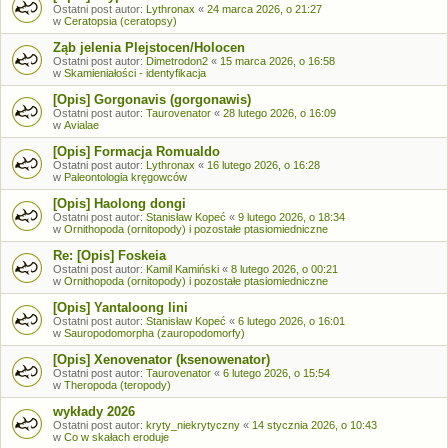
Ostatni post autor:
Lythronax
«
24 marca 2026, o 21:27
w
Ceratopsia (ceratopsy)
Ząb jelenia Plejstocen/Holocen
Ostatni post autor:
Dimetrodon2
«
15 marca 2026, o 16:58
w
Skamieniałości - identyfikacja
[Opis] Gorgonavis (gorgonawis)
Ostatni post autor:
Taurovenator
«
28 lutego 2026, o 16:09
w
Avialae
[Opis] Formacja Romualdo
Ostatni post autor:
Lythronax
«
16 lutego 2026, o 16:28
w
Paleontologia kręgowców
[Opis] Haolong dongi
Ostatni post autor:
Stanisław Kopeć
«
9 lutego 2026, o 18:34
w
Ornithopoda (ornitopody) i pozostałe ptasiomiedniczne
Re: [Opis] Foskeia
Ostatni post autor:
Kamil Kamiński
«
8 lutego 2026, o 00:21
w
Ornithopoda (ornitopody) i pozostałe ptasiomiedniczne
[Opis] Yantaloong lini
Ostatni post autor:
Stanisław Kopeć
«
6 lutego 2026, o 16:01
w
Sauropodomorpha (zauropodomorfy)
[Opis] Xenovenator (ksenowenator)
Ostatni post autor:
Taurovenator
«
6 lutego 2026, o 15:54
w
Theropoda (teropody)
wykłady 2026
Ostatni post autor:
kryty_niekrytyczny
«
14 stycznia 2026, o 10:43
w
Co w skałach eroduje