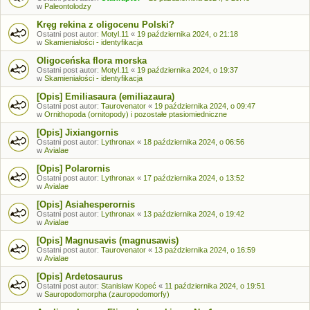
w
Paleontolodzy
Kręg rekina z oligocenu Polski?
Ostatni post autor:
Motyl.11
«
19 października 2024, o 21:18
w
Skamieniałości - identyfikacja
Oligoceńska flora morska
Ostatni post autor:
Motyl.11
«
19 października 2024, o 19:37
w
Skamieniałości - identyfikacja
[Opis] Emiliasaura (emiliazaura)
Ostatni post autor:
Taurovenator
«
19 października 2024, o 09:47
w
Ornithopoda (ornitopody) i pozostałe ptasiomiedniczne
[Opis] Jixiangornis
Ostatni post autor:
Lythronax
«
18 października 2024, o 06:56
w
Avialae
[Opis] Polarornis
Ostatni post autor:
Lythronax
«
17 października 2024, o 13:52
w
Avialae
[Opis] Asiahesperornis
Ostatni post autor:
Lythronax
«
13 października 2024, o 19:42
w
Avialae
[Opis] Magnusavis (magnusawis)
Ostatni post autor:
Taurovenator
«
13 października 2024, o 16:59
w
Avialae
[Opis] Ardetosaurus
Ostatni post autor:
Stanisław Kopeć
«
11 października 2024, o 19:51
w
Sauropodomorpha (zauropodomorfy)