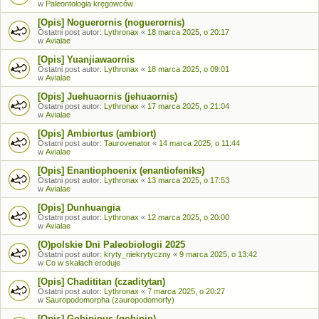
w
Paleontologia kręgowców
[Opis] Noguerornis (noguerornis)
Ostatni post autor:
Lythronax
«
18 marca 2025, o 20:17
w
Avialae
[Opis] Yuanjiawaornis
Ostatni post autor:
Lythronax
«
18 marca 2025, o 09:01
w
Avialae
[Opis] Juehuaornis (jehuaornis)
Ostatni post autor:
Lythronax
«
17 marca 2025, o 21:04
w
Avialae
[Opis] Ambiortus (ambiort)
Ostatni post autor:
Taurovenator
«
14 marca 2025, o 11:44
w
Avialae
[Opis] Enantiophoenix (enantiofeniks)
Ostatni post autor:
Lythronax
«
13 marca 2025, o 17:53
w
Avialae
[Opis] Dunhuangia
Ostatni post autor:
Lythronax
«
12 marca 2025, o 20:00
w
Avialae
(O)polskie Dni Paleobiologii 2025
Ostatni post autor:
kryty_niekrytyczny
«
9 marca 2025, o 13:42
w
Co w skałach eroduje
[Opis] Chadititan (czaditytan)
Ostatni post autor:
Lythronax
«
7 marca 2025, o 20:27
w
Sauropodomorpha (zauropodomorfy)
[Opis] Gobipipus (gobipip)