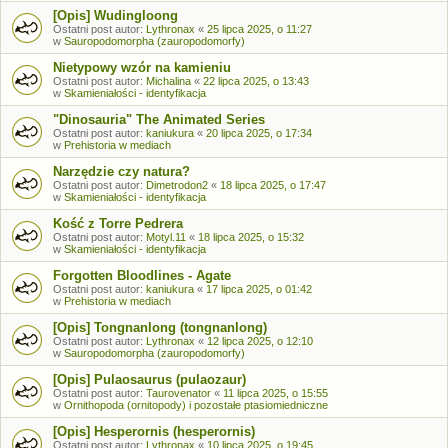
[Opis] Wudingloong
Ostatni post autor:
Lythronax
«
25 lipca 2025, o 11:27
w
Sauropodomorpha (zauropodomorfy)
Nietypowy wzór na kamieniu
Ostatni post autor:
Michalina
«
22 lipca 2025, o 13:43
w
Skamieniałości - identyfikacja
"Dinosauria" The Animated Series
Ostatni post autor:
kaniukura
«
20 lipca 2025, o 17:34
w
Prehistoria w mediach
Narzędzie czy natura?
Ostatni post autor:
Dimetrodon2
«
18 lipca 2025, o 17:47
w
Skamieniałości - identyfikacja
Kość z Torre Pedrera
Ostatni post autor:
Motyl.11
«
18 lipca 2025, o 15:32
w
Skamieniałości - identyfikacja
Forgotten Bloodlines - Agate
Ostatni post autor:
kaniukura
«
17 lipca 2025, o 01:42
w
Prehistoria w mediach
[Opis] Tongnanlong (tongnanlong)
Ostatni post autor:
Lythronax
«
12 lipca 2025, o 12:10
w
Sauropodomorpha (zauropodomorfy)
[Opis] Pulaosaurus (pulaozaur)
Ostatni post autor:
Taurovenator
«
11 lipca 2025, o 15:55
w
Ornithopoda (ornitopody) i pozostałe ptasiomiedniczne
[Opis] Hesperornis (hesperornis)
Ostatni post autor:
Lythronax
«
10 lipca 2025, o 19:45