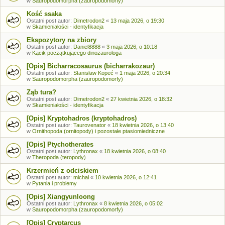
w
Sauropodomorpha (zauropodomorfy)
Kość ssaka
Ostatni post autor:
Dimetrodon2
«
13 maja 2026, o 19:30
w
Skamieniałości - identyfikacja
Ekspozytory na zbiory
Ostatni post autor:
Daniel8888
«
3 maja 2026, o 10:18
w
Kącik początkującego dinozaurologa
[Opis] Bicharracosaurus (bicharrakozaur)
Ostatni post autor:
Stanisław Kopeć
«
1 maja 2026, o 20:34
w
Sauropodomorpha (zauropodomorfy)
Ząb tura?
Ostatni post autor:
Dimetrodon2
«
27 kwietnia 2026, o 18:32
w
Skamieniałości - identyfikacja
[Opis] Kryptohadros (kryptohadros)
Ostatni post autor:
Taurovenator
«
18 kwietnia 2026, o 13:40
w
Ornithopoda (ornitopody) i pozostałe ptasiomiedniczne
[Opis] Ptychotherates
Ostatni post autor:
Lythronax
«
18 kwietnia 2026, o 08:40
w
Theropoda (teropody)
Krzermień z odciskiem
Ostatni post autor:
michal
«
10 kwietnia 2026, o 12:41
w
Pytania i problemy
[Opis] Xiangyunloong
Ostatni post autor:
Lythronax
«
8 kwietnia 2026, o 05:02
w
Sauropodomorpha (zauropodomorfy)
[Opis] Cryptarcus