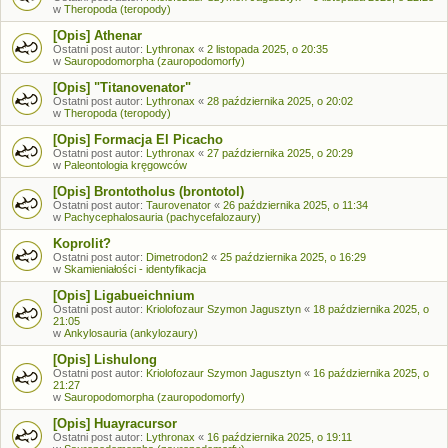
w
Theropoda (teropody)
[Opis] Athenar
Ostatni post autor:
Lythronax
«
2 listopada 2025, o 20:35
w
Sauropodomorpha (zauropodomorfy)
[Opis] "Titanovenator"
Ostatni post autor:
Lythronax
«
28 października 2025, o 20:02
w
Theropoda (teropody)
[Opis] Formacja El Picacho
Ostatni post autor:
Lythronax
«
27 października 2025, o 20:29
w
Paleontologia kręgowców
[Opis] Brontotholus (brontotol)
Ostatni post autor:
Taurovenator
«
26 października 2025, o 11:34
w
Pachycephalosauria (pachycefalozaury)
Koprolit?
Ostatni post autor:
Dimetrodon2
«
25 października 2025, o 16:29
w
Skamieniałości - identyfikacja
[Opis] Ligabueichnium
Ostatni post autor:
Kriolofozaur Szymon Jagusztyn
«
18 października 2025, o
21:05
w
Ankylosauria (ankylozaury)
[Opis] Lishulong
Ostatni post autor:
Kriolofozaur Szymon Jagusztyn
«
16 października 2025, o
21:27
w
Sauropodomorpha (zauropodomorfy)
[Opis] Huayracursor
Ostatni post autor:
Lythronax
«
16 października 2025, o 19:11