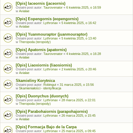
[Opis] Iaceornis (jaceornis)
Ostatni post autor:
Taurovenator
«
6 kwietnia 2025, o 16:59
w
Avialae
[Opis] Eopengornis (eopengornis)
Ostatni post autor:
Lythronax
«
5 kwietnia 2025, o 16:42
w
Avialae
[Opis] Yuanmouraptor (juanmouraptor)
Ostatni post autor:
Lythronax
«
5 kwietnia 2025, o 13:40
w
Theropoda (teropody)
[Opis] Apatornis (apatornis)
Ostatni post autor:
Taurovenator
«
4 kwietnia 2025, o 16:28
w
Avialae
[Opis] Liaoxiornis (liaosiornis)
Ostatni post autor:
Lythronax
«
2 kwietnia 2025, o 20:46
w
Avialae
Skamieliny Korytnica
Ostatni post autor:
Robingut
«
31 marca 2025, o 15:56
w
Skamieniałości - identyfikacja
[Opis] Duonychus (duonych)
Ostatni post autor:
Lythronax
«
28 marca 2025, o 22:01
w
Theropoda (teropody)
[Opis] Parabohaiornis (parapohajornis)
Ostatni post autor:
Lythronax
«
26 marca 2025, o 15:45
w
Avialae
[Opis] Formacja Bajo de la Carpa
Ostatni post autor:
Lythronax
«
25 marca 2025, o 09:45