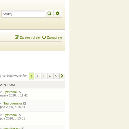
Szukaj
Wyszukiwanie zaawansowane
Zarejestruj się
Zaloguj się
1
ej niż 1000 wyników
2
3
4
5
Następna
ATNI POST
or:
Lythronax
ierpnia 2026, o 11:42
or:
Taurovenator
lipca 2026, o 15:54
or:
Lythronax
lipca 2026, o 13:01
or:
metalictrash