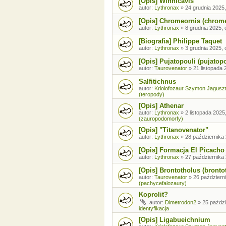
[Opis] Winnicavis
autor:
Lythronax
»
24 grudnia 2025,
[Opis] Chromeornis (chrom
autor:
Lythronax
»
8 grudnia 2025, 
[Biografia] Philippe Taquet
autor:
Lythronax
»
3 grudnia 2025, 
[Opis] Pujatopouli (pujatopo
autor:
Taurovenator
»
21 listopada 
Salfitichnus
autor:
Kriolofozaur Szymon Jagusz
(teropody)
[Opis] Athenar
autor:
Lythronax
»
2 listopada 2025
(zauropodomorfy)
[Opis] "Titanovenator"
autor:
Lythronax
»
28 października 
[Opis] Formacja El Picacho
autor:
Lythronax
»
27 października 
[Opis] Brontotholus (brontot
autor:
Taurovenator
»
26 październi
(pachycefalozaury)
Koprolit?
autor:
Dimetrodon2
»
25 paździ
identyfikacja
[Opis] Ligabueichnium