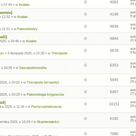
0
4082
24 
 o 07:49
» w
Avialae
eornis)
aut
0
4146
8 g
o 12:32
» w
Avialae
aut
0
4938
3 g
o 21:51
» w
Paleontolodzy
uli)
aut
0
4844
21 
2025, o 20:46
» w
Avialae
aut
0
5676
9 l
tyn
»
9 listopada 2025, o 22:28
» w
Theropoda
aut
0
6353
2 l
, o 20:35
» w
Sauropodomorpha
aut
0
5945
28 
2025, o 20:02
» w
Theropoda (teropody)
aut
0
6497
27 
2025, o 20:29
» w
Paleontologia kręgowców
ol)
aut
0
10151
26 
ka 2025, o 11:34
» w
Pachycephalosauria
aut
0
6192
25 
ernika 2025, o 16:29
» w
Skamieniałości -
aut
0
7080
18 