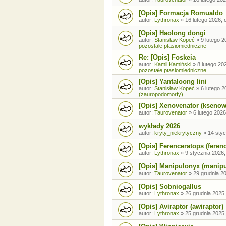
[Opis] Formacja Romualdo
autor:
Lythronax
»
16 lutego 2026, 
[Opis] Haolong dongi
autor:
Stanisław Kopeć
»
9 lutego 2
pozostałe ptasiomiedniczne
Re: [Opis] Foskeia
autor:
Kamil Kamiński
»
8 lutego 20
pozostałe ptasiomiedniczne
[Opis] Yantaloong lini
autor:
Stanisław Kopeć
»
6 lutego 2
(zauropodomorfy)
[Opis] Xenovenator (ksenow
autor:
Taurovenator
»
6 lutego 2026
wykłady 2026
autor:
kryty_niekrytyczny
»
14 styc
[Opis] Ferenceratops (feren
autor:
Lythronax
»
9 stycznia 2026,
[Opis] Manipulonyx (manip
autor:
Taurovenator
»
29 grudnia 20
[Opis] Sobniogallus
autor:
Lythronax
»
26 grudnia 2025,
[Opis] Aviraptor (awiraptor)
autor:
Lythronax
»
25 grudnia 2025,