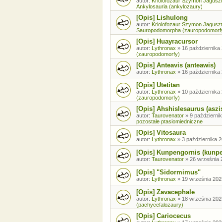
autor:
Kriolofozaur Szymon Jagusz
Ankylosauria (ankylozaury)
[Opis] Lishulong
autor:
Kriolofozaur Szymon Jagusz
Sauropodomorpha (zauropodomorf
[Opis] Huayracursor
autor:
Lythronax
»
16 października 
(zauropodomorfy)
[Opis] Anteavis (anteawis)
autor:
Lythronax
»
16 października 
[Opis] Utetitan
autor:
Lythronax
»
10 października 
(zauropodomorfy)
[Opis] Ahshislesaurus (aszi
autor:
Taurovenator
»
9 październik
pozostałe ptasiomiedniczne
[Opis] Vitosaura
autor:
Lythronax
»
3 października 2
[Opis] Kunpengornis (kunp
autor:
Taurovenator
»
26 września 
[Opis] "Sidormimus"
autor:
Lythronax
»
19 września 202
[Opis] Zavacephale
autor:
Lythronax
»
18 września 202
(pachycefalozaury)
[Opis] Cariocecus