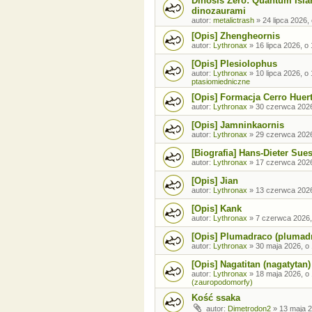
Dinosis Zero: Quantum Isla
dinozaurami
autor:
metalictrash
»
24 lipca 2026,
[Opis] Zhengheornis
autor:
Lythronax
»
16 lipca 2026, o
[Opis] Plesiolophus
autor:
Lythronax
»
10 lipca 2026, o
ptasiomiedniczne
[Opis] Formacja Cerro Huer
autor:
Lythronax
»
30 czerwca 2026
[Opis] Jamninkaornis
autor:
Lythronax
»
29 czerwca 2026
[Biografia] Hans-Dieter Sue
autor:
Lythronax
»
17 czerwca 2026
[Opis] Jian
autor:
Lythronax
»
13 czerwca 2026
[Opis] Kank
autor:
Lythronax
»
7 czerwca 2026,
[Opis] Plumadraco (plumad
autor:
Lythronax
»
30 maja 2026, o
[Opis] Nagatitan (nagatytan)
autor:
Lythronax
»
18 maja 2026, o
(zauropodomorfy)
Kość ssaka
autor:
Dimetrodon2
»
13 maja 2