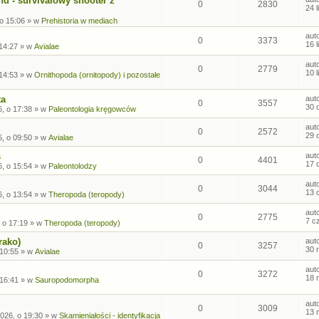
nd - survivalowy shooter z
0
2830
24 
 o 15:06
» w
Prehistoria w mediach
aut
0
3373
16 
 14:27
» w
Avialae
aut
0
2779
10 
 14:53
» w
Ornithopoda (ornitopody) i pozostałe
ta
aut
0
3557
30 
, o 17:38
» w
Paleontologia kręgowców
aut
0
2572
29 
, o 09:50
» w
Avialae
s
aut
0
4401
17 
, o 15:54
» w
Paleontolodzy
aut
0
3044
13 
, o 13:54
» w
Theropoda (teropody)
aut
0
2775
7 c
 o 17:19
» w
Theropoda (teropody)
rako)
aut
0
3257
30 
 10:55
» w
Avialae
aut
0
3272
18 
 16:41
» w
Sauropodomorpha
aut
0
3009
13 
026, o 19:30
» w
Skamieniałości - identyfikacja