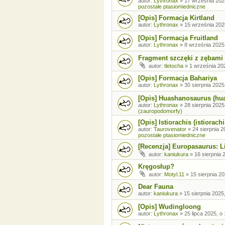
autor:
Lythronax
»
17 września 202
pozostałe ptasiomiedniczne
[Opis] Formacja Kirtland
autor:
Lythronax
»
15 września 202
[Opis] Formacja Fruitland
autor:
Lythronax
»
8 września 2025
Fragment szczęki z zębami
autor:
tletocha
»
1 września 202
[Opis] Formacja Bahariya
autor:
Lythronax
»
30 sierpnia 2025
[Opis] Huashanosaurus (hu
autor:
Lythronax
»
28 sierpnia 2025
(zauropodomorfy)
[Opis] Istiorachis (istiorachi
autor:
Taurovenator
»
24 sierpnia 2
pozostałe ptasiomiedniczne
[Recenzja] Europasaurus: Li
autor:
kaniukura
»
16 sierpnia 
Kręgosłup?
autor:
Motyl.11
»
15 sierpnia 20
Dear Fauna
autor:
kaniukura
»
15 sierpnia 2025
[Opis] Wudingloong
autor:
Lythronax
»
25 lipca 2025, o