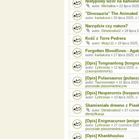
Nietypowy wzór na kamieni
autor:
Michalina
»
22 lipca 2025
"Dinosauria" The Animated 
autor:
kaniukura
»
20 lipca 2025, o 
Narzędzie czy natura?
autor:
Dimetrodon2
»
18 lipca 
Kość z Torre Pedrera
autor:
Motyl.11
»
18 lipca 2025,
Forgotten Bloodlines - Agat
autor:
kaniukura
»
17 lipca 2025, o 
[Opis] Tongnanlong (tongn
autor:
Lythronax
»
12 lipca 2025, o
(zauropodomorfy)
[Opis] Pulaosaurus (pulaoz
autor:
Taurovenator
»
11 lipca 2025
pozostałe ptasiomiedniczne
[Opis] Hesperornis (hespero
autor:
Lythronax
»
10 lipca 2025, o
Skamieniałe drewno z Pia
autor:
Dimetrodon2
»
27 czerw
identyfikacja
[Opis] Enigmacursor (enig
autor:
Lythronax
»
27 czerwca 2025
pozostałe ptasiomiedniczne
[Opis] Khankhuuluu