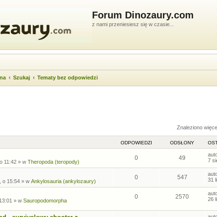
Forum Dinozaury.com
z nami przeniesiesz się w czasie...
wna
Szukaj
Tematy bez odpowiedzi
ukiwanie zaawansowane
Znaleziono więc
ODPOWIEDZI
ODSŁONY
OST
aut
0
49
7 s
 o 11:42
» w
Theropoda (teropody)
aut
0
547
31 
, o 15:54
» w
Ankylosauria (ankylozaury)
aut
0
2570
26 
 13:01
» w
Sauropodomorpha
aut