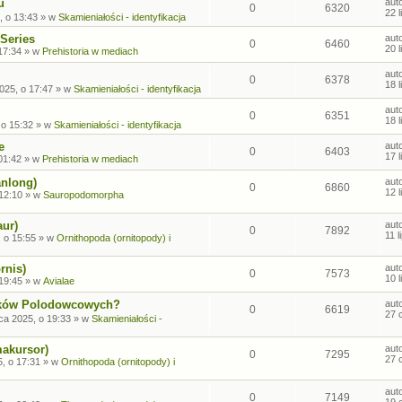
u
aut
0
6320
22 
, o 13:43
» w
Skamieniałości - identyfikacja
Series
aut
0
6460
20 
17:34
» w
Prehistoria w mediach
aut
0
6378
18 
2025, o 17:47
» w
Skamieniałości - identyfikacja
aut
0
6351
18 
 o 15:32
» w
Skamieniałości - identyfikacja
e
aut
0
6403
17 
01:42
» w
Prehistoria w mediach
anlong)
aut
0
6860
12 
 12:10
» w
Sauropodomorpha
aur)
aut
0
7892
11 
, o 15:55
» w
Ornithopoda (ornitopody) i
rnis)
aut
0
7573
10 
 19:45
» w
Avialae
sków Polodowcowych?
aut
0
6619
27 
ca 2025, o 19:33
» w
Skamieniałości -
makursor)
aut
0
7295
27 
, o 17:31
» w
Ornithopoda (ornitopody) i
aut
0
7149
19 