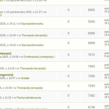
tyn
»
18 października 2025, o 21:05
» w
aut
0
6005
16 
tyn
»
16 października 2025, o 21:27
» w
y)
aut
0
5545
16 
2025, o 19:11
» w
Sauropodomorpha
aut
0
6089
16 
2025, o 10:48
» w
Theropoda (teropody)
aut
0
6089
10 
2025, o 19:42
» w
Sauropodomorpha
slezaur)
aut
0
7672
9 p
a 2025, o 18:09
» w
Ornithopoda (ornitopody) i
aut
0
7663
3 p
025, o 14:22
» w
Theropoda (teropody)
engornis)
aut
0
7285
26 
2025, o 16:47
» w
Avialae
aut
0
7043
19 
5, o 13:30
» w
Theropoda (teropody)
aut
0
7382
18 
5, o 11:32
» w
Pachycephalosauria
aut
0
6748
17 