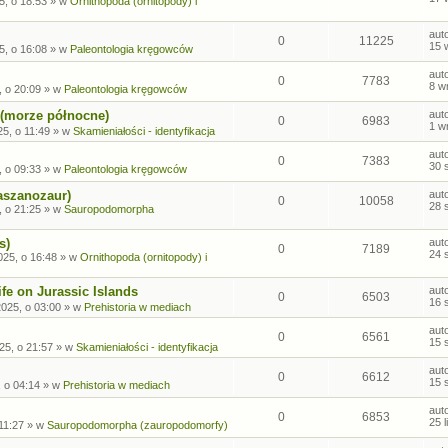
5, o 18:53
» w
Ornithopoda (ornitopody) i
aut
0
11225
15 
5, o 16:08
» w
Paleontologia kręgowców
aut
0
7783
8 w
, o 20:09
» w
Paleontologia kręgowców
 (morze północne)
aut
0
6983
1 w
5, o 11:49
» w
Skamieniałości - identyfikacja
aut
0
7383
30 
, o 09:33
» w
Paleontologia kręgowców
aszanozaur)
aut
0
10058
28 
, o 21:25
» w
Sauropodomorpha
s)
aut
0
7189
24 
025, o 16:48
» w
Ornithopoda (ornitopody) i
fe on Jurassic Islands
aut
0
6503
16 
2025, o 03:00
» w
Prehistoria w mediach
aut
0
6561
15 
25, o 21:57
» w
Skamieniałości - identyfikacja
aut
0
6612
15 
, o 04:14
» w
Prehistoria w mediach
aut
0
6853
25 
 11:27
» w
Sauropodomorpha (zauropodomorfy)