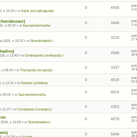
aut
0
4458
3 m
6, o 10:18
» w
Kącik początkującego
charrakozaur)
aut
0
3448
1 m
26, o 20:34
» w
Sauropodomorpha
aut
0
3210
27 
ia 2026, o 18:32
» w
Skamieniałości -
ohadros)
aut
0
4586
18 
026, o 13:40
» w
Ornithopoda (ornitopody) i
aut
0
3347
18 
, o 08:40
» w
Theropoda (teropody)
aut
0
4018
10 
6, o 12:41
» w
Pytania i problemy
aut
0
4024
8 k
 o 05:02
» w
Sauropodomorpha
aut
0
4353
24 
o 21:27
» w
Ceratopsia (ceratopsy)
cen
aut
0
4078
15 
 2026, o 16:58
» w
Skamieniałości -
wis)
aut
0
5448
28 
6, o 16:09
» w
Avialae