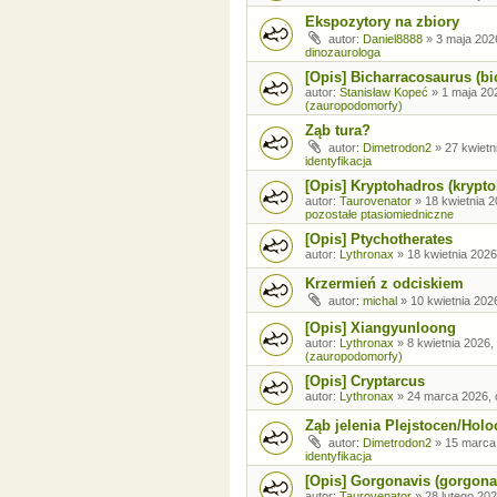
Ekspozytory na zbiory
autor:
Daniel8888
»
3 maja 202
dinozaurologa
[Opis] Bicharracosaurus (bi
autor:
Stanisław Kopeć
»
1 maja 20
(zauropodomorfy)
Ząb tura?
autor:
Dimetrodon2
»
27 kwietn
identyfikacja
[Opis] Kryptohadros (krypt
autor:
Taurovenator
»
18 kwietnia 2
pozostałe ptasiomiedniczne
[Opis] Ptychotherates
autor:
Lythronax
»
18 kwietnia 2026
Krzermień z odciskiem
autor:
michal
»
10 kwietnia 202
[Opis] Xiangyunloong
autor:
Lythronax
»
8 kwietnia 2026,
(zauropodomorfy)
[Opis] Cryptarcus
autor:
Lythronax
»
24 marca 2026, 
Ząb jelenia Plejstocen/Holo
autor:
Dimetrodon2
»
15 marca
identyfikacja
[Opis] Gorgonavis (gorgona
autor:
Taurovenator
»
28 lutego 202