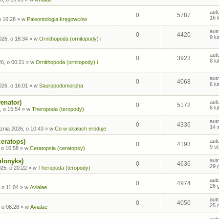
aut
0
5787
16 
o 16:28
» w
Paleontologia kręgowców
aut
0
4420
9 l
026, o 18:34
» w
Ornithopoda (ornitopody) i
aut
0
3923
8 l
26, o 00:21
» w
Ornithopoda (ornitopody) i
aut
0
4068
6 l
026, o 16:01
» w
Sauropodomorpha
enator)
aut
0
5172
6 l
, o 15:54
» w
Theropoda (teropody)
aut
0
4336
14 
znia 2026, o 10:43
» w
Co w skałach eroduje
ceratops)
aut
0
4193
9 s
 o 10:58
» w
Ceratopsia (ceratopsy)
ulonyks)
aut
0
4636
29 
25, o 20:22
» w
Theropoda (teropody)
aut
0
4974
26 
 o 11:04
» w
Avialae
aut
0
4050
25 
 o 08:28
» w
Avialae
aut