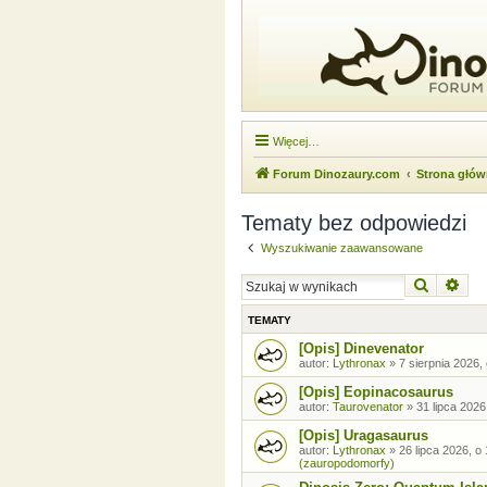
Więcej…
Forum Dinozaury.com
Strona głó
Tematy bez odpowiedzi
Wyszukiwanie zaawansowane
Szukaj
Wysz
TEMATY
[Opis] Dinevenator
autor:
Lythronax
»
7 sierpnia 2026,
[Opis] Eopinacosaurus
autor:
Taurovenator
»
31 lipca 2026
[Opis] Uragasaurus
autor:
Lythronax
»
26 lipca 2026, o
(zauropodomorfy)