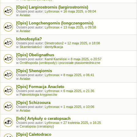
[Opis] Largirostrornis (largirostrornis)
Ostatni post autor:
Lythronax
«
16 maja 2025, o 09:04
w
Avialae
[Opis] Longchengornis (longczengornis)
Ostatni post autor:
Lythronax
«
13 maja 2025, o 09:58
w
Avialae
Ichnofosylia?
Ostatni post autor:
Dimetrodon2
«
12 maja 2025, o 18:08
w
Skamieniałości - identyfikacja
[Opis] Obelignathus
Ostatni post autor:
Kamil Kamiński
«
8 maja 2025, o 20:57
w
Ornithopoda (ornitopody) i pozostałe ptasiomiedniczne
[Opis] Shenqiornis
Ostatni post autor:
Lythronax
«
8 maja 2025, o 06:41
w
Avialae
[Opis] Formacja Anacleto
Ostatni post autor:
Lythronax
«
6 maja 2025, o 21:36
w
Paleontologia kręgowców
[Opis] Schizooura
Ostatni post autor:
Lythronax
«
1 maja 2025, o 10:06
w
Avialae
[Info] Artykuły o ceratopsach
Ostatni post autor:
Lythronax
«
27 kwietnia 2025, o 16:25
w
Ceratopsia (ceratopsy)
[Opis] Caletodraco