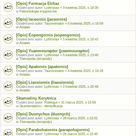
[Opis] Formacja Elrhaz
Ostatni post autor:
Lythronax
«
9 kwietnia 2025, o 18:30
w
Paleontologia kręgowców
[Opis] Iaceornis (jaceornis)
Ostatni post autor:
Taurovenator
«
6 kwietnia 2025, o 16:59
w
Avialae
[Opis] Eopengornis (eopengornis)
Ostatni post autor:
Lythronax
«
5 kwietnia 2025, o 16:42
w
Avialae
[Opis] Yuanmouraptor (juanmouraptor)
Ostatni post autor:
Lythronax
«
5 kwietnia 2025, o 13:40
w
Theropoda (teropody)
[Opis] Apatornis (apatornis)
Ostatni post autor:
Taurovenator
«
4 kwietnia 2025, o 16:28
w
Avialae
[Opis] Liaoxiornis (liaosiornis)
Ostatni post autor:
Lythronax
«
2 kwietnia 2025, o 20:46
w
Avialae
Skamieliny Korytnica
Ostatni post autor:
Robingut
«
31 marca 2025, o 15:56
w
Skamieniałości - identyfikacja
[Opis] Duonychus (duonych)
Ostatni post autor:
Lythronax
«
28 marca 2025, o 22:01
w
Theropoda (teropody)
[Opis] Parabohaiornis (parapohajornis)
Ostatni post autor:
Lythronax
«
26 marca 2025, o 15:45