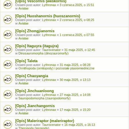
[Opis] Vescornis (weskornis)
Ostatni post autor:
Lythronax
«
3 czerwca 2025, o 15:51
w
Avialae
[Opis] Huoshanornis (huoszanornis)
Ostatni post autor:
Lythronax
«
2 czerwca 2025, o 08:25
w
Avialae
[Opis] Zhongjianornis
Ostatni post autor:
Lythronax
«
1 czerwca 2025, o 07:55
w
Avialae
[Opis] Itaguyra (itagujra)
Ostatni post autor:
Taurovenator
«
31 maja 2025, o 12:45
w
Dinosauromorpha (dinozauromorfy)
[Opis] Taleta
Ostatni post autor:
Lythronax
«
31 maja 2025, o 08:28
w
Ornithopoda (ornitopody) i pozostałe ptasiomiedniczne
[Opis] Chaoyangia
Ostatni post autor:
Lythronax
«
30 maja 2025, o 13:13
w
Avialae
[Opis] Jinchuanloong
Ostatni post autor:
Lythronax
«
27 maja 2025, o 14:08
w
Sauropodomorpha (zauropodomorfy)
[Opis] Jianchangornis
Ostatni post autor:
Lythronax
«
17 maja 2025, o 15:20
w
Avialae
[Opis] Maleriraptor (maleriraptor)
Ostatni post autor:
Taurovenator
«
16 maja 2025, o 16:13
w
Theropoda (teropody)