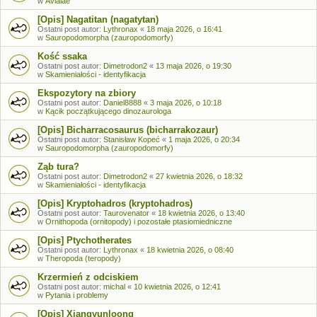
w
Avialae
[Opis] Nagatitan (nagatytan)
Ostatni post autor:
Lythronax
«
18 maja 2026, o 16:41
w
Sauropodomorpha (zauropodomorfy)
Kość ssaka
Ostatni post autor:
Dimetrodon2
«
13 maja 2026, o 19:30
w
Skamieniałości - identyfikacja
Ekspozytory na zbiory
Ostatni post autor:
Daniel8888
«
3 maja 2026, o 10:18
w
Kącik początkującego dinozaurologa
[Opis] Bicharracosaurus (bicharrakozaur)
Ostatni post autor:
Stanisław Kopeć
«
1 maja 2026, o 20:34
w
Sauropodomorpha (zauropodomorfy)
Ząb tura?
Ostatni post autor:
Dimetrodon2
«
27 kwietnia 2026, o 18:32
w
Skamieniałości - identyfikacja
[Opis] Kryptohadros (kryptohadros)
Ostatni post autor:
Taurovenator
«
18 kwietnia 2026, o 13:40
w
Ornithopoda (ornitopody) i pozostałe ptasiomiedniczne
[Opis] Ptychotherates
Ostatni post autor:
Lythronax
«
18 kwietnia 2026, o 08:40
w
Theropoda (teropody)
Krzermień z odciskiem
Ostatni post autor:
michal
«
10 kwietnia 2026, o 12:41
w
Pytania i problemy
[Opis] Xiangyunloong