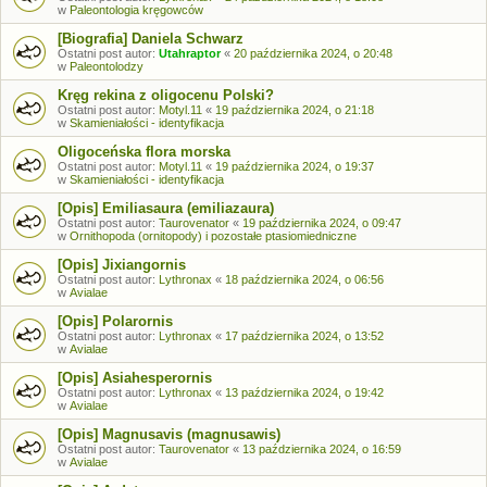
w
Paleontologia kręgowców
[Biografia] Daniela Schwarz
Ostatni post autor:
Utahraptor
«
20 października 2024, o 20:48
w
Paleontolodzy
Kręg rekina z oligocenu Polski?
Ostatni post autor:
Motyl.11
«
19 października 2024, o 21:18
w
Skamieniałości - identyfikacja
Oligoceńska flora morska
Ostatni post autor:
Motyl.11
«
19 października 2024, o 19:37
w
Skamieniałości - identyfikacja
[Opis] Emiliasaura (emiliazaura)
Ostatni post autor:
Taurovenator
«
19 października 2024, o 09:47
w
Ornithopoda (ornitopody) i pozostałe ptasiomiedniczne
[Opis] Jixiangornis
Ostatni post autor:
Lythronax
«
18 października 2024, o 06:56
w
Avialae
[Opis] Polarornis
Ostatni post autor:
Lythronax
«
17 października 2024, o 13:52
w
Avialae
[Opis] Asiahesperornis
Ostatni post autor:
Lythronax
«
13 października 2024, o 19:42
w
Avialae
[Opis] Magnusavis (magnusawis)
Ostatni post autor:
Taurovenator
«
13 października 2024, o 16:59
w
Avialae