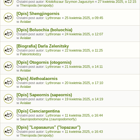
Ostatni post autor:
Kriolofozaur Szymon Jagusztyn
«
27 kwietnia 2025, o 12:15
w
Theropoda (teropody)
[Opis] Shengjingornis
Ostatni post autor:
Lythronax
«
25 kwietnia 2025, o 09:45
w
Avialae
[Opis] Boluochia (boluochia)
Ostatni post autor:
Lythronax
«
24 kwietnia 2025, o 12:07
w
Avialae
[Biografia] Darla Zelenitsky
Ostatni post autor:
Lythronax
«
22 kwietnia 2025, o 11:25
w
Paleontolodzy
[Opis] Otogornis (otogornis)
Ostatni post autor:
Lythronax
«
21 kwietnia 2025, o 14:11
w
Avialae
[Opis] Alethoalaornis
Ostatni post autor:
Lythronax
«
20 kwietnia 2025, o 17:10
w
Avialae
[Opis] Sapeornis (sapeornis)
Ostatni post autor:
Lythronax
«
19 kwietnia 2025, o 14:19
w
Avialae
[Opis] Cienciargentina
Ostatni post autor:
Lythronax
«
11 kwietnia 2025, o 16:44
w
Sauropodomorpha (zauropodomorfy)
[Opis] "Lopasaurus" ("lopazaur")
Ostatni post autor:
Lythronax
«
11 kwietnia 2025, o 16:43
w
Theropoda (teropody)