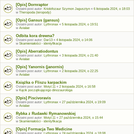
[Opis] Dornraptor
Ostatni post autor:
Kriolofozaur Szymon Jagusztyn
«
6 listopada 2024, o 18:03
w
Theropoda (teropody)
[Opis] Gansus (gansus)
Ostatni post autor:
Lythronax
«
5 listopada 2024, o 19:51
w
Avialae
Odbita kora drewna?
Ostatni post autor:
Dar13
«
4 listopada 2024, o 14:06
w
Skamieniałości - identyfikacja
[Opis] Aberratiodontus
Ostatni post autor:
Lythronax
«
3 listopada 2024, o 21:40
w
Avialae
[Opis] Yanornis (janornis)
Ostatni post autor:
Lythronax
«
2 listopada 2024, o 22:25
w
Avialae
Książka o Fliszu karpackim
Ostatni post autor:
Motyl.11
«
2 listopada 2024, o 16:58
w
Kącik początkującego dinozaurologa
[Opis] Piscivoravis
Ostatni post autor:
Lythronax
«
27 października 2024, o 19:09
w
Avialae
Rybka z Rudawki Rymanowskiej
Ostatni post autor:
Motyl.11
«
27 października 2024, o 15:44
w
Skamieniałości - identyfikacja
[Opis] Formacja Two Medicine
Ostatni post autor:
Lythronax
«
24 października 2024, o 18:08