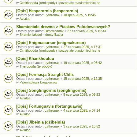
w
Ornithopoda (ornitopody) i pozostałe ptasiomiedniczne
[Opis] Hesperornis (hesperornis)
Ostatni post autor:
Lythronax
«
10 lipca 2025, o 19:45
w
Avialae
Skamieniałe drewno z Piasków Polodowcowych?
Ostatni post autor:
Dimetrodon2
«
27 czerwca 2025, o 19:33
w
Skamieniałości - identyfikacja
[Opis] Enigmacursor (enigmakursor)
Ostatni post autor:
Lythronax
«
27 czerwca 2025, o 17:31
w
Ornithopoda (ornitopody) i pozostałe ptasiomiedniczne
[Opis] Khankhuuluu
Ostatni post autor:
Lythronax
«
19 czerwca 2025, o 06:42
w
Theropoda (teropody)
[Opis] Formacja Straight Cliffs
Ostatni post autor:
Lythronax
«
15 czerwca 2025, o 12:35
w
Paleontologia kręgowców
[Opis] Songlingornis (songlingornis)
Ostatni post autor:
Lythronax
«
5 czerwca 2025, o 09:23
w
Avialae
[Opis] Fortunguavis (fortunguawis)
Ostatni post autor:
Lythronax
«
4 czerwca 2025, o 07:14
w
Avialae
[Opis] Jibeinia (dżibeinia)
Ostatni post autor:
Lythronax
«
3 czerwca 2025, o 15:52
w
Avialae