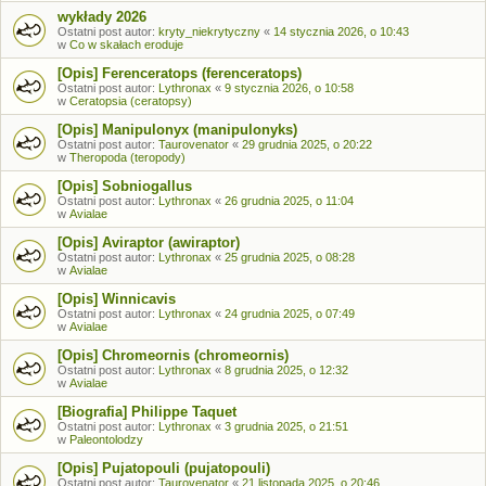
wykłady 2026
Ostatni post autor:
kryty_niekrytyczny
«
14 stycznia 2026, o 10:43
w
Co w skałach eroduje
[Opis] Ferenceratops (ferenceratops)
Ostatni post autor:
Lythronax
«
9 stycznia 2026, o 10:58
w
Ceratopsia (ceratopsy)
[Opis] Manipulonyx (manipulonyks)
Ostatni post autor:
Taurovenator
«
29 grudnia 2025, o 20:22
w
Theropoda (teropody)
[Opis] Sobniogallus
Ostatni post autor:
Lythronax
«
26 grudnia 2025, o 11:04
w
Avialae
[Opis] Aviraptor (awiraptor)
Ostatni post autor:
Lythronax
«
25 grudnia 2025, o 08:28
w
Avialae
[Opis] Winnicavis
Ostatni post autor:
Lythronax
«
24 grudnia 2025, o 07:49
w
Avialae
[Opis] Chromeornis (chromeornis)
Ostatni post autor:
Lythronax
«
8 grudnia 2025, o 12:32
w
Avialae
[Biografia] Philippe Taquet
Ostatni post autor:
Lythronax
«
3 grudnia 2025, o 21:51
w
Paleontolodzy
[Opis] Pujatopouli (pujatopouli)
Ostatni post autor:
Taurovenator
«
21 listopada 2025, o 20:46