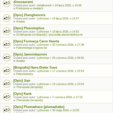
dinozaurami
Ostatni post autor:
metalictrash
«
24 lipca 2026, o 15:06
w
Prehistoria w mediach
[Opis] Zhengheornis
Ostatni post autor:
Lythronax
«
16 lipca 2026, o 14:27
w
Avialae
[Opis] Plesiolophus
Ostatni post autor:
Lythronax
«
10 lipca 2026, o 14:53
w
Ornithopoda (ornitopody) i pozostałe ptasiomiedniczne
[Opis] Formacja Cerro Huerta
Ostatni post autor:
Lythronax
«
30 czerwca 2026, o 17:38
w
Paleontologia kręgowców
[Opis] Jamninkaornis
Ostatni post autor:
Lythronax
«
29 czerwca 2026, o 09:50
w
Avialae
[Biografia] Hans-Dieter Sues
Ostatni post autor:
Lythronax
«
17 czerwca 2026, o 15:54
w
Paleontolodzy
[Opis] Jian
Ostatni post autor:
Lythronax
«
13 czerwca 2026, o 13:54
w
Theropoda (teropody)
[Opis] Kank
Ostatni post autor:
Lythronax
«
7 czerwca 2026, o 17:19
w
Theropoda (teropody)
[Opis] Plumadraco (plumadrako)
Ostatni post autor:
Lythronax
«
30 maja 2026, o 10:55