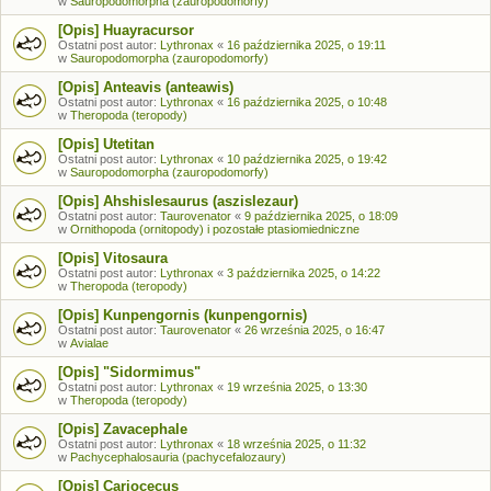
w
Sauropodomorpha (zauropodomorfy)
[Opis] Huayracursor
Ostatni post autor:
Lythronax
«
16 października 2025, o 19:11
w
Sauropodomorpha (zauropodomorfy)
[Opis] Anteavis (anteawis)
Ostatni post autor:
Lythronax
«
16 października 2025, o 10:48
w
Theropoda (teropody)
[Opis] Utetitan
Ostatni post autor:
Lythronax
«
10 października 2025, o 19:42
w
Sauropodomorpha (zauropodomorfy)
[Opis] Ahshislesaurus (aszislezaur)
Ostatni post autor:
Taurovenator
«
9 października 2025, o 18:09
w
Ornithopoda (ornitopody) i pozostałe ptasiomiedniczne
[Opis] Vitosaura
Ostatni post autor:
Lythronax
«
3 października 2025, o 14:22
w
Theropoda (teropody)
[Opis] Kunpengornis (kunpengornis)
Ostatni post autor:
Taurovenator
«
26 września 2025, o 16:47
w
Avialae
[Opis] "Sidormimus"
Ostatni post autor:
Lythronax
«
19 września 2025, o 13:30
w
Theropoda (teropody)
[Opis] Zavacephale
Ostatni post autor:
Lythronax
«
18 września 2025, o 11:32
w
Pachycephalosauria (pachycefalozaury)
[Opis] Cariocecus