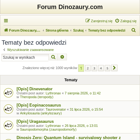
Forum Dinozaury.com
Zarejestruj się
Zaloguj się
S
Forum Dinozaury.com
Strona główna
Szukaj
Tematy bez odpowiedzi
z
Tematy bez odpowiedzi
u
Wyszukiwanie zaawansowane
k
Szukaj
Wyszukiwanie zaawansowane
a
1
j
Znaleziono więcej niż 1000 wyników
2
3
4
5
Następna
Tematy
[Opis] Dinevenator
Ostatni post autor:
Lythronax
«
7 sierpnia 2026, o 11:42
w
Theropoda (teropody)
[Opis] Eopinacosaurus
Ostatni post autor:
Taurovenator
«
31 lipca 2026, o 15:54
w
Ankylosauria (ankylozaury)
[Opis] Uragasaurus
Ostatni post autor:
Lythronax
«
26 lipca 2026, o 13:01
w
Sauropodomorpha (zauropodomorfy)
Dinosis Zero: Quantum Island - survivalowy shooter z