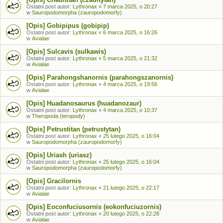
Ostatni post autor:
Lythronax
«
7 marca 2025, o 20:27
w
Sauropodomorpha (zauropodomorfy)
[Opis] Gobipipus (gobipip)
Ostatni post autor:
Lythronax
«
6 marca 2025, o 16:26
w
Avialae
[Opis] Sulcavis (sulkawis)
Ostatni post autor:
Lythronax
«
5 marca 2025, o 21:32
w
Avialae
[Opis] Parahongshanornis (parahongszanornis)
Ostatni post autor:
Lythronax
«
4 marca 2025, o 19:56
w
Avialae
[Opis] Huadanosaurus (huadanozaur)
Ostatni post autor:
Lythronax
«
4 marca 2025, o 10:37
w
Theropoda (teropody)
[Opis] Petrustitan (petrustytan)
Ostatni post autor:
Lythronax
«
25 lutego 2025, o 16:04
w
Sauropodomorpha (zauropodomorfy)
[Opis] Uriash (uriasz)
Ostatni post autor:
Lythronax
«
25 lutego 2025, o 16:04
w
Sauropodomorpha (zauropodomorfy)
[Opis] Gracilornis
Ostatni post autor:
Lythronax
«
21 lutego 2025, o 22:17
w
Avialae
[Opis] Eoconfuciusornis (eokonfuciuzornis)
Ostatni post autor:
Lythronax
«
20 lutego 2025, o 22:28
w
Avialae