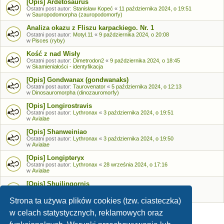
[Opis] Ardetosaurus
Ostatni post autor:
Stanisław Kopeć
«
11 października 2024, o 19:51
w
Sauropodomorpha (zauropodomorfy)
Analiza okazu z Fliszu karpackiego. Nr. 1
Ostatni post autor:
Motyl.11
«
9 października 2024, o 20:08
w
Pisces (ryby)
Kość z nad Wisły
Ostatni post autor:
Dimetrodon2
«
9 października 2024, o 18:45
w
Skamieniałości - identyfikacja
[Opis] Gondwanax (gondwanaks)
Ostatni post autor:
Taurovenator
«
5 października 2024, o 12:13
w
Dinosauromorpha (dinozauromorfy)
[Opis] Longirostravis
Ostatni post autor:
Lythronax
«
3 października 2024, o 19:51
w
Avialae
[Opis] Shanweiniao
Ostatni post autor:
Lythronax
«
3 października 2024, o 19:50
w
Avialae
[Opis] Longipteryx
Ostatni post autor:
Lythronax
«
28 września 2024, o 17:16
w
Avialae
[Opis] Shuilingornis
Ostatni post autor:
Lythronax
«
26 września 2024, o 17:53
w
Avialae
Strona ta używa plików cookies (tzw. ciasteczka)
w celach statystycznych, reklamowych oraz