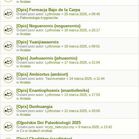
w
Avialae
[Opis] Formacja Bajo de la Carpa
Ostatni post autor:
Lythronax
«
25 marca 2025, o 09:45
w
Paleontologia kręgowców
[Opis] Noguerornis (noguerornis)
Ostatni post autor:
Lythronax
«
18 marca 2025, o 20:17
w
Avialae
[Opis] Yuanjiawaornis
Ostatni post autor:
Lythronax
«
18 marca 2025, o 09:01
w
Avialae
[Opis] Juehuaornis (jehuaornis)
Ostatni post autor:
Lythronax
«
17 marca 2025, o 21:04
w
Avialae
[Opis] Ambiortus (ambiort)
Ostatni post autor:
Taurovenator
«
14 marca 2025, o 11:44
w
Avialae
[Opis] Enantiophoenix (enantiofeniks)
Ostatni post autor:
Lythronax
«
13 marca 2025, o 17:53
w
Avialae
[Opis] Dunhuangia
Ostatni post autor:
Lythronax
«
12 marca 2025, o 20:00
w
Avialae
(O)polskie Dni Paleobiologii 2025
Ostatni post autor:
kryty_niekrytyczny
«
9 marca 2025, o 13:42
w
Co w skałach eroduje
[Opis] Chadititan (czaditytan)