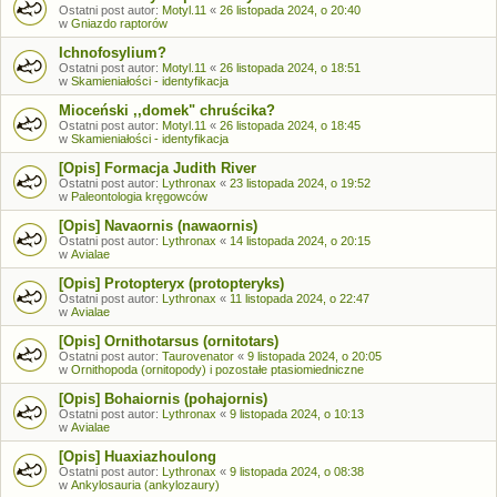
Ostatni post autor:
Motyl.11
«
26 listopada 2024, o 20:40
w
Gniazdo raptorów
Ichnofosylium?
Ostatni post autor:
Motyl.11
«
26 listopada 2024, o 18:51
w
Skamieniałości - identyfikacja
Mioceński ,,domek" chruścika?
Ostatni post autor:
Motyl.11
«
26 listopada 2024, o 18:45
w
Skamieniałości - identyfikacja
[Opis] Formacja Judith River
Ostatni post autor:
Lythronax
«
23 listopada 2024, o 19:52
w
Paleontologia kręgowców
[Opis] Navaornis (nawaornis)
Ostatni post autor:
Lythronax
«
14 listopada 2024, o 20:15
w
Avialae
[Opis] Protopteryx (protopteryks)
Ostatni post autor:
Lythronax
«
11 listopada 2024, o 22:47
w
Avialae
[Opis] Ornithotarsus (ornitotars)
Ostatni post autor:
Taurovenator
«
9 listopada 2024, o 20:05
w
Ornithopoda (ornitopody) i pozostałe ptasiomiedniczne
[Opis] Bohaiornis (pohajornis)
Ostatni post autor:
Lythronax
«
9 listopada 2024, o 10:13
w
Avialae
[Opis] Huaxiazhoulong
Ostatni post autor:
Lythronax
«
9 listopada 2024, o 08:38
w
Ankylosauria (ankylozaury)