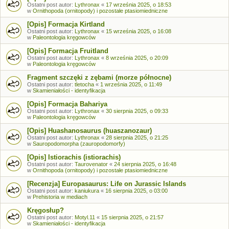
Ostatni post autor:
Lythronax
«
17 września 2025, o 18:53
w
Ornithopoda (ornitopody) i pozostałe ptasiomiedniczne
[Opis] Formacja Kirtland
Ostatni post autor:
Lythronax
«
15 września 2025, o 16:08
w
Paleontologia kręgowców
[Opis] Formacja Fruitland
Ostatni post autor:
Lythronax
«
8 września 2025, o 20:09
w
Paleontologia kręgowców
Fragment szczęki z zębami (morze północne)
Ostatni post autor:
tletocha
«
1 września 2025, o 11:49
w
Skamieniałości - identyfikacja
[Opis] Formacja Bahariya
Ostatni post autor:
Lythronax
«
30 sierpnia 2025, o 09:33
w
Paleontologia kręgowców
[Opis] Huashanosaurus (huaszanozaur)
Ostatni post autor:
Lythronax
«
28 sierpnia 2025, o 21:25
w
Sauropodomorpha (zauropodomorfy)
[Opis] Istiorachis (istiorachis)
Ostatni post autor:
Taurovenator
«
24 sierpnia 2025, o 16:48
w
Ornithopoda (ornitopody) i pozostałe ptasiomiedniczne
[Recenzja] Europasaurus: Life on Jurassic Islands
Ostatni post autor:
kaniukura
«
16 sierpnia 2025, o 03:00
w
Prehistoria w mediach
Kręgosłup?
Ostatni post autor:
Motyl.11
«
15 sierpnia 2025, o 21:57
w
Skamieniałości - identyfikacja