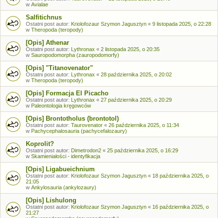
w
Avialae
Salfitichnus
Ostatni post autor:
Kriolofozaur Szymon Jagusztyn
«
9 listopada 2025, o 22:28
w
Theropoda (teropody)
[Opis] Athenar
Ostatni post autor:
Lythronax
«
2 listopada 2025, o 20:35
w
Sauropodomorpha (zauropodomorfy)
[Opis] "Titanovenator"
Ostatni post autor:
Lythronax
«
28 października 2025, o 20:02
w
Theropoda (teropody)
[Opis] Formacja El Picacho
Ostatni post autor:
Lythronax
«
27 października 2025, o 20:29
w
Paleontologia kręgowców
[Opis] Brontotholus (brontotol)
Ostatni post autor:
Taurovenator
«
26 października 2025, o 11:34
w
Pachycephalosauria (pachycefalozaury)
Koprolit?
Ostatni post autor:
Dimetrodon2
«
25 października 2025, o 16:29
w
Skamieniałości - identyfikacja
[Opis] Ligabueichnium
Ostatni post autor:
Kriolofozaur Szymon Jagusztyn
«
18 października 2025, o
21:05
w
Ankylosauria (ankylozaury)
[Opis] Lishulong
Ostatni post autor:
Kriolofozaur Szymon Jagusztyn
«
16 października 2025, o
21:27