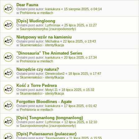
Dear Fauna
Ostatni post autor:
kaniukura
«
15 sierpnia 2025, o 04:14
w
Prehistoria w mediach
[Opis] Wudingloong
Ostatni post autor:
Lythronax
«
25 lipca 2025, o 11:27
w
Sauropodomorpha (zauropodomorfy)
Nietypowy wzór na kamieniu
Ostatni post autor:
Michalina
«
22 lipca 2025, o 13:43
w
Skamieniałości - identyfikacja
"Dinosauria" The Animated Series
Ostatni post autor:
kaniukura
«
20 lipca 2025, o 17:34
w
Prehistoria w mediach
Narzędzie czy natura?
Ostatni post autor:
Dimetrodon2
«
18 lipca 2025, o 17:47
w
Skamieniałości - identyfikacja
Kość z Torre Pedrera
Ostatni post autor:
Motyl.11
«
18 lipca 2025, o 15:32
w
Skamieniałości - identyfikacja
Forgotten Bloodlines - Agate
Ostatni post autor:
kaniukura
«
17 lipca 2025, o 01:42
w
Prehistoria w mediach
[Opis] Tongnanlong (tongnanlong)
Ostatni post autor:
Lythronax
«
12 lipca 2025, o 12:10
w
Sauropodomorpha (zauropodomorfy)
[Opis] Pulaosaurus (pulaozaur)
Ostatni post autor:
Taurovenator
«
11 lipca 2025, o 15:55