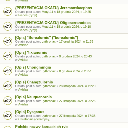
w
Avialae
{PREZENTACJA OKAZU} Jerzmanskaephos
Ostatni post autor:
Motyl.11
«
18 grudnia 2024, o 19:25
w
Pisces (ryby)
{PREZENTACJA OKAZU} Oligoserranoides
Ostatni post autor:
Motyl.11
«
18 grudnia 2024, o 19:10
w
Pisces (ryby)
[Opis] "Borealornis" ("borealornis")
Ostatni post autor:
Lythronax
«
17 grudnia 2024, o 11:33
w
Avialae
[Opis] Yixianornis
Ostatni post autor:
Lythronax
«
9 grudnia 2024, o 20:43
w
Avialae
[Opis] Chongmingia
Ostatni post autor:
Lythronax
«
8 grudnia 2024, o 20:51
w
Avialae
[Opis] Changzuiornis
Ostatni post autor:
Lythronax
«
28 listopada 2024, o 19:20
w
Avialae
[Opis] Neuquenornis
Ostatni post autor:
Lythronax
«
27 listopada 2024, o 20:26
w
Avialae
[Opis] Dysganus
Ostatni post autor:
Lythronax
«
27 listopada 2024, o 17:36
w
Ceratopsia (ceratopsy)
Polskie nazwy karpackich ryb