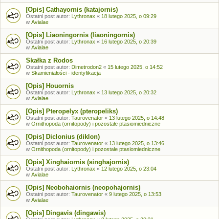
[Opis] Cathayornis (katajornis)
Ostatni post autor:
Lythronax
«
18 lutego 2025, o 09:29
w
Avialae
[Opis] Liaoningornis (liaoningornis)
Ostatni post autor:
Lythronax
«
16 lutego 2025, o 20:39
w
Avialae
Skałka z Rodos
Ostatni post autor:
Dimetrodon2
«
15 lutego 2025, o 14:52
w
Skamieniałości - identyfikacja
[Opis] Houornis
Ostatni post autor:
Lythronax
«
13 lutego 2025, o 20:32
w
Avialae
[Opis] Pteropelyx (pteropeliks)
Ostatni post autor:
Taurovenator
«
13 lutego 2025, o 14:48
w
Ornithopoda (ornitopody) i pozostałe ptasiomiedniczne
[Opis] Diclonius (diklon)
Ostatni post autor:
Taurovenator
«
13 lutego 2025, o 13:46
w
Ornithopoda (ornitopody) i pozostałe ptasiomiedniczne
[Opis] Xinghaiornis (singhajornis)
Ostatni post autor:
Lythronax
«
12 lutego 2025, o 23:04
w
Avialae
[Opis] Neobohaiornis (neopohajornis)
Ostatni post autor:
Taurovenator
«
9 lutego 2025, o 13:53
w
Avialae
[Opis] Dingavis (dingawis)