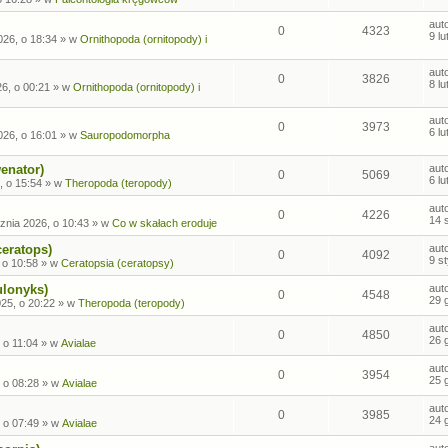
aut
0
4323
9 l
026, o 18:34
» w
Ornithopoda (ornitopody) i
aut
0
3826
8 l
26, o 00:21
» w
Ornithopoda (ornitopody) i
aut
0
3973
6 l
026, o 16:01
» w
Sauropodomorpha
enator)
aut
0
5069
6 l
, o 15:54
» w
Theropoda (teropody)
aut
0
4226
14 
znia 2026, o 10:43
» w
Co w skałach eroduje
ceratops)
aut
0
4092
9 s
 o 10:58
» w
Ceratopsia (ceratopsy)
ulonyks)
aut
0
4548
29 
25, o 20:22
» w
Theropoda (teropody)
aut
0
4850
26 
 o 11:04
» w
Avialae
aut
0
3954
25 
 o 08:28
» w
Avialae
aut
0
3985
24 
 o 07:49
» w
Avialae
aut