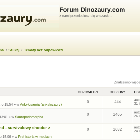
Forum Dinozaury.com
z nami przeniesiesz się w czasie...
wna
Szukaj
Tematy bez odpowiedzi
ukiwanie zaawansowane
Znaleziono więc
ODPOWIEDZI
ODSŁONY
OST
aut
0
444
31 
, o 15:54
» w
Ankylosauria (ankylozaury)
aut
0
2465
26 
 13:01
» w
Sauropodomorpha
nd - survivalowy shooter z
aut
0
2682
24 
 o 15:06
» w
Prehistoria w mediach