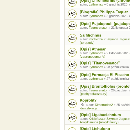
[Opis] Chromeornis (chrom
autor:
Lythronax
»
8 grudnia 2025, 
[Biografia] Philippe Taquet
autor:
Lythronax
»
3 grudnia 2025, 
[Opis] Pujatopouli (pujatopo
autor:
Taurovenator
»
21 listopada 
Salfitichnus
autor:
Kriolofozaur Szymon Jagusz
(teropody)
[Opis] Athenar
autor:
Lythronax
»
2 listopada 2025
(zauropodomorfy)
[Opis] "Titanovenator"
autor:
Lythronax
»
28 października 
[Opis] Formacja El Picacho
autor:
Lythronax
»
27 października 
[Opis] Brontotholus (brontot
autor:
Taurovenator
»
26 październi
(pachycefalozaury)
Koprolit?
autor:
Dimetrodon2
»
25 paździ
identyfikacja
[Opis] Ligabueichnium
autor:
Kriolofozaur Szymon Jagusz
Ankylosauria (ankylozaury)
[Opis] Lishulong