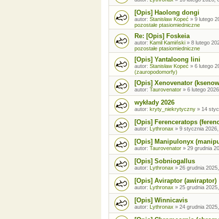
[Opis] Haolong dongi
autor:
Stanisław Kopeć
»
9 lutego 2
pozostałe ptasiomiedniczne
Re: [Opis] Foskeia
autor:
Kamil Kamiński
»
8 lutego 20
pozostałe ptasiomiedniczne
[Opis] Yantaloong lini
autor:
Stanisław Kopeć
»
6 lutego 2
(zauropodomorfy)
[Opis] Xenovenator (ksenow
autor:
Taurovenator
»
6 lutego 2026
wykłady 2026
autor:
kryty_niekrytyczny
»
14 styc
[Opis] Ferenceratops (feren
autor:
Lythronax
»
9 stycznia 2026,
[Opis] Manipulonyx (manip
autor:
Taurovenator
»
29 grudnia 20
[Opis] Sobniogallus
autor:
Lythronax
»
26 grudnia 2025,
[Opis] Aviraptor (awiraptor)
autor:
Lythronax
»
25 grudnia 2025,
[Opis] Winnicavis
autor:
Lythronax
»
24 grudnia 2025,