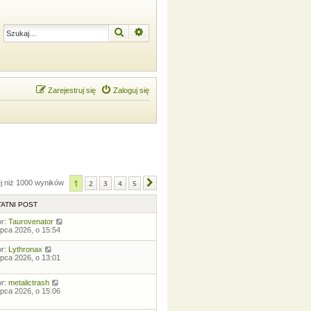
Szukaj
Wyszukiwanie zaawansowane
Zarejestruj się
Zaloguj się
1
ej niż 1000 wyników
2
3
4
5
Następna
ATNI POST
or:
Taurovenator
lipca 2026, o 15:54
or:
Lythronax
lipca 2026, o 13:01
or:
metalictrash
lipca 2026, o 15:06