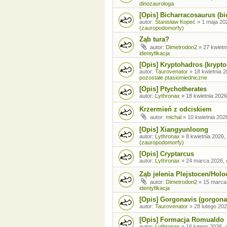
dinozaurologa
[Opis] Bicharracosaurus (bi
autor:
Stanisław Kopeć
»
1 maja 20
(zauropodomorfy)
Ząb tura?
autor:
Dimetrodon2
»
27 kwietn
identyfikacja
[Opis] Kryptohadros (krypt
autor:
Taurovenator
»
18 kwietnia 2
pozostałe ptasiomiedniczne
[Opis] Ptychotherates
autor:
Lythronax
»
18 kwietnia 2026
Krzermień z odciskiem
autor:
michal
»
10 kwietnia 202
[Opis] Xiangyunloong
autor:
Lythronax
»
8 kwietnia 2026,
(zauropodomorfy)
[Opis] Cryptarcus
autor:
Lythronax
»
24 marca 2026, 
Ząb jelenia Plejstocen/Holo
autor:
Dimetrodon2
»
15 marca
identyfikacja
[Opis] Gorgonavis (gorgona
autor:
Taurovenator
»
28 lutego 202
[Opis] Formacja Romualdo
autor:
Lythronax
»
16 lutego 2026, 