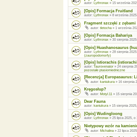
autor:
Lythronax
»
15 września 202
[Opis] Formacja Fruitland
autor:
Lythronax
»
8 września 2025
Fragment szczęki z zębami
autor:
tletocha
»
1 września 202
[Opis] Formacja Bahariya
autor:
Lythronax
»
30 sierpnia 2025
[Opis] Huashanosaurus (hu
autor:
Lythronax
»
28 sierpnia 2025
(zauropodomorfy)
[Opis] Istiorachis (istiorachi
autor:
Taurovenator
»
24 sierpnia 2
pozostałe ptasiomiedniczne
[Recenzja] Europasaurus: Li
autor:
kaniukura
»
16 sierpnia 
Kręgosłup?
autor:
Motyl.11
»
15 sierpnia 20
Dear Fauna
autor:
kaniukura
»
15 sierpnia 2025
[Opis] Wudingloong
autor:
Lythronax
»
25 lipca 2025, o
Nietypowy wzór na kamieni
autor:
Michalina
»
22 lipca 2025