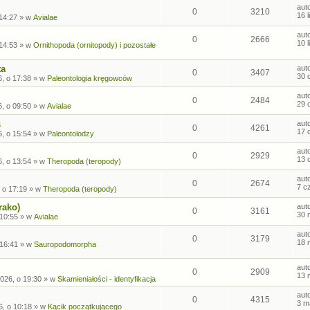
aut
0
3210
16 
 14:27
» w
Avialae
aut
0
2666
10 
 14:53
» w
Ornithopoda (ornitopody) i pozostałe
ta
aut
0
3407
30 
, o 17:38
» w
Paleontologia kręgowców
aut
0
2484
29 
, o 09:50
» w
Avialae
s
aut
0
4261
17 
, o 15:54
» w
Paleontolodzy
aut
0
2929
13 
, o 13:54
» w
Theropoda (teropody)
aut
0
2674
7 c
 o 17:19
» w
Theropoda (teropody)
rako)
aut
0
3161
30 
 10:55
» w
Avialae
aut
0
3179
18 
 16:41
» w
Sauropodomorpha
aut
0
2909
13 
026, o 19:30
» w
Skamieniałości - identyfikacja
aut
0
4315
3 m
6, o 10:18
» w
Kącik początkującego