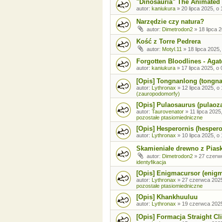
"Dinosauria" The Animated 
autor:
kaniukura
»
20 lipca 2025, o 
Narzędzie czy natura?
autor:
Dimetrodon2
»
18 lipca 
Kość z Torre Pedrera
autor:
Motyl.11
»
18 lipca 2025,
Forgotten Bloodlines - Agat
autor:
kaniukura
»
17 lipca 2025, o 
[Opis] Tongnanlong (tongn
autor:
Lythronax
»
12 lipca 2025, o
(zauropodomorfy)
[Opis] Pulaosaurus (pulaoz
autor:
Taurovenator
»
11 lipca 2025
pozostałe ptasiomiedniczne
[Opis] Hesperornis (hespero
autor:
Lythronax
»
10 lipca 2025, o
Skamieniałe drewno z Pia
autor:
Dimetrodon2
»
27 czerw
identyfikacja
[Opis] Enigmacursor (enig
autor:
Lythronax
»
27 czerwca 2025
pozostałe ptasiomiedniczne
[Opis] Khankhuuluu
autor:
Lythronax
»
19 czerwca 2025
[Opis] Formacja Straight Cli