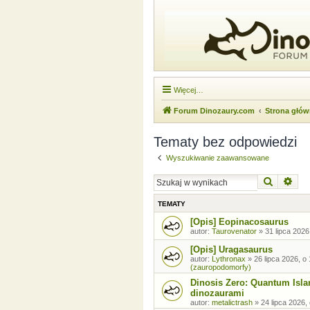
Więcej…
Forum Dinozaury.com
Strona głó
Tematy bez odpowiedzi
Wyszukiwanie zaawansowane
Szukaj
Wysz
TEMATY
[Opis] Eopinacosaurus
autor:
Taurovenator
»
31 lipca 2026
[Opis] Uragasaurus
autor:
Lythronax
»
26 lipca 2026, o
(zauropodomorfy)
Dinosis Zero: Quantum Isla
dinozaurami
autor:
metalictrash
»
24 lipca 2026,