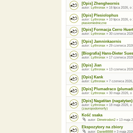
[Opis] Zhengheornis
autor:
Lythronax
»
16 lipca 2026, o
[Opis] Plesiolophus
autor:
Lythronax
»
10 lipca 2026, o
ptasiomiedniczne
[Opis] Formacja Cerro Huer
autor:
Lythronax
»
30 czerwca 2026
[Opis] Jamninkaornis
autor:
Lythronax
»
29 czerwca 2026
[Biografia] Hans-Dieter Sue
autor:
Lythronax
»
17 czerwca 2026
[Opis] Jian
autor:
Lythronax
»
13 czerwca 2026
[Opis] Kank
autor:
Lythronax
»
7 czerwca 2026,
[Opis] Plumadraco (plumad
autor:
Lythronax
»
30 maja 2026, o
[Opis] Nagatitan (nagatytan)
autor:
Lythronax
»
18 maja 2026, o
(zauropodomorfy)
Kość ssaka
autor:
Dimetrodon2
»
13 maja 2
Ekspozytory na zbiory
autor:
Daniel8888
»
3 maja 202