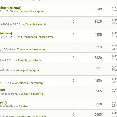
charrakozaur)
aut
0
3349
1 m
26, o 20:34
» w
Sauropodomorpha
aut
0
3115
27 
ia 2026, o 18:32
» w
Skamieniałości -
ohadros)
aut
0
4455
18 
026, o 13:40
» w
Ornithopoda (ornitopody) i
aut
0
3253
18 
, o 08:40
» w
Theropoda (teropody)
aut
0
3920
10 
6, o 12:41
» w
Pytania i problemy
aut
0
3921
8 k
 o 05:02
» w
Sauropodomorpha
aut
0
4250
24 
o 21:27
» w
Ceratopsia (ceratopsy)
cen
aut
0
3965
15 
 2026, o 16:58
» w
Skamieniałości -
wis)
aut
0
5338
28 
6, o 16:09
» w
Avialae
aut
0
5695
16 
o 16:28
» w
Paleontologia kręgowców