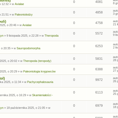
eornis)
0
4081
8 g
o 12:32
» w
Avialae
aut
0
4858
3 g
o 21:51
» w
Paleontolodzy
uli)
aut
0
4758
21 
2025, o 20:46
» w
Avialae
aut
0
5572
9 l
tyn
»
9 listopada 2025, o 22:28
» w
Theropoda
aut
0
6253
2 l
, o 20:35
» w
Sauropodomorpha
aut
0
5831
28 
2025, o 20:02
» w
Theropoda (teropody)
aut
0
6388
27 
2025, o 20:29
» w
Paleontologia kręgowców
ol)
aut
0
9972
26 
ka 2025, o 11:34
» w
Pachycephalosauria
aut
0
6113
25 
ernika 2025, o 16:29
» w
Skamieniałości -
aut
0
6979
18 
tyn
»
18 października 2025, o 21:05
» w
aut