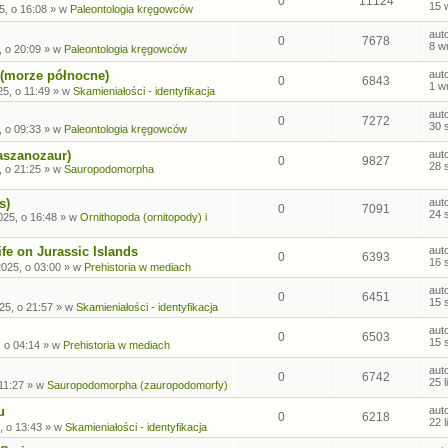
0
11124
15 
5, o 16:08
» w
Paleontologia kręgowców
aut
0
7678
8 w
, o 20:09
» w
Paleontologia kręgowców
 (morze północne)
aut
0
6843
1 w
5, o 11:49
» w
Skamieniałości - identyfikacja
aut
0
7272
30 
, o 09:33
» w
Paleontologia kręgowców
aszanozaur)
aut
0
9827
28 
, o 21:25
» w
Sauropodomorpha
s)
aut
0
7091
24 
025, o 16:48
» w
Ornithopoda (ornitopody) i
fe on Jurassic Islands
aut
0
6393
16 
2025, o 03:00
» w
Prehistoria w mediach
aut
0
6451
15 
25, o 21:57
» w
Skamieniałości - identyfikacja
aut
0
6503
15 
, o 04:14
» w
Prehistoria w mediach
aut
0
6742
25 
 11:27
» w
Sauropodomorpha (zauropodomorfy)
u
aut
0
6218
22 
, o 13:43
» w
Skamieniałości - identyfikacja