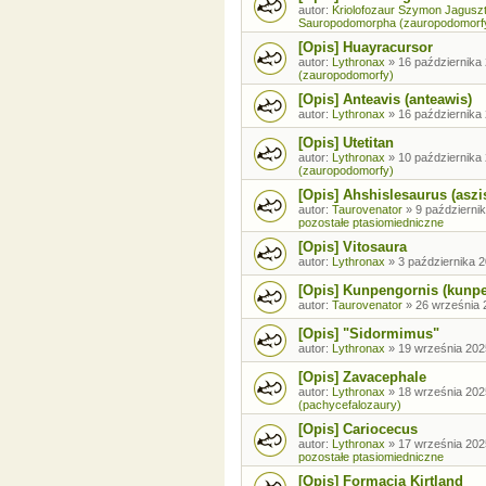
autor:
Kriolofozaur Szymon Jagusz
Sauropodomorpha (zauropodomorf
[Opis] Huayracursor
autor:
Lythronax
»
16 października 
(zauropodomorfy)
[Opis] Anteavis (anteawis)
autor:
Lythronax
»
16 października 
[Opis] Utetitan
autor:
Lythronax
»
10 października 
(zauropodomorfy)
[Opis] Ahshislesaurus (aszi
autor:
Taurovenator
»
9 październik
pozostałe ptasiomiedniczne
[Opis] Vitosaura
autor:
Lythronax
»
3 października 2
[Opis] Kunpengornis (kunp
autor:
Taurovenator
»
26 września 
[Opis] "Sidormimus"
autor:
Lythronax
»
19 września 202
[Opis] Zavacephale
autor:
Lythronax
»
18 września 202
(pachycefalozaury)
[Opis] Cariocecus
autor:
Lythronax
»
17 września 202
pozostałe ptasiomiedniczne
[Opis] Formacja Kirtland