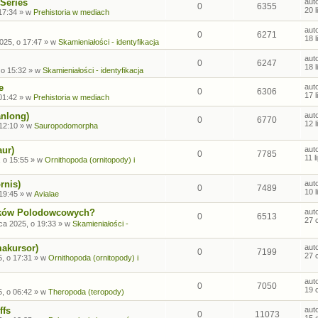
Series
aut
0
6355
20 
17:34
» w
Prehistoria w mediach
aut
0
6271
18 
2025, o 17:47
» w
Skamieniałości - identyfikacja
aut
0
6247
18 
 o 15:32
» w
Skamieniałości - identyfikacja
e
aut
0
6306
17 
01:42
» w
Prehistoria w mediach
anlong)
aut
0
6770
12 
 12:10
» w
Sauropodomorpha
aur)
aut
0
7785
11 
, o 15:55
» w
Ornithopoda (ornitopody) i
rnis)
aut
0
7489
10 
 19:45
» w
Avialae
sków Polodowcowych?
aut
0
6513
27 
ca 2025, o 19:33
» w
Skamieniałości -
makursor)
aut
0
7199
27 
, o 17:31
» w
Ornithopoda (ornitopody) i
aut
0
7050
19 
, o 06:42
» w
Theropoda (teropody)
ffs
aut
0
11073
15 