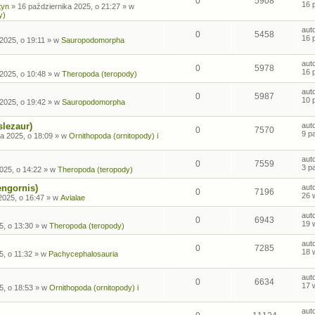
0
5908
16 
tyn
»
16 października 2025, o 21:27
» w
y)
aut
0
5458
16 
2025, o 19:11
» w
Sauropodomorpha
aut
0
5978
16 
2025, o 10:48
» w
Theropoda (teropody)
aut
0
5987
10 
2025, o 19:42
» w
Sauropodomorpha
slezaur)
aut
0
7570
9 p
a 2025, o 18:09
» w
Ornithopoda (ornitopody) i
aut
0
7559
3 p
025, o 14:22
» w
Theropoda (teropody)
engornis)
aut
0
7196
26 
2025, o 16:47
» w
Avialae
aut
0
6943
19 
5, o 13:30
» w
Theropoda (teropody)
aut
0
7285
18 
5, o 11:32
» w
Pachycephalosauria
aut
0
6634
17 
5, o 18:53
» w
Ornithopoda (ornitopody) i
aut