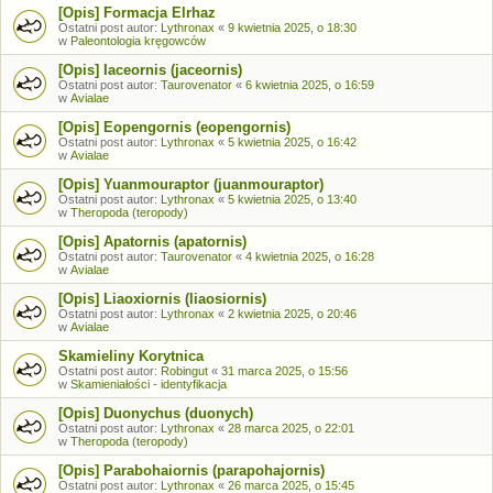
[Opis] Formacja Elrhaz
Ostatni post autor:
Lythronax
«
9 kwietnia 2025, o 18:30
w
Paleontologia kręgowców
[Opis] Iaceornis (jaceornis)
Ostatni post autor:
Taurovenator
«
6 kwietnia 2025, o 16:59
w
Avialae
[Opis] Eopengornis (eopengornis)
Ostatni post autor:
Lythronax
«
5 kwietnia 2025, o 16:42
w
Avialae
[Opis] Yuanmouraptor (juanmouraptor)
Ostatni post autor:
Lythronax
«
5 kwietnia 2025, o 13:40
w
Theropoda (teropody)
[Opis] Apatornis (apatornis)
Ostatni post autor:
Taurovenator
«
4 kwietnia 2025, o 16:28
w
Avialae
[Opis] Liaoxiornis (liaosiornis)
Ostatni post autor:
Lythronax
«
2 kwietnia 2025, o 20:46
w
Avialae
Skamieliny Korytnica
Ostatni post autor:
Robingut
«
31 marca 2025, o 15:56
w
Skamieniałości - identyfikacja
[Opis] Duonychus (duonych)
Ostatni post autor:
Lythronax
«
28 marca 2025, o 22:01
w
Theropoda (teropody)
[Opis] Parabohaiornis (parapohajornis)
Ostatni post autor:
Lythronax
«
26 marca 2025, o 15:45