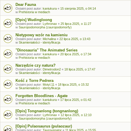
Dear Fauna
Ostatni post autor:
kaniukura
«
15 sierpnia 2025, o 04:14
w
Prehistoria w mediach
[Opis] Wudingloong
Ostatni post autor:
Lythronax
«
25 lipca 2025, o 11:27
w
Sauropodomorpha (zauropodomorfy)
Nietypowy wzór na kamieniu
Ostatni post autor:
Michalina
«
22 lipca 2025, o 13:43
w
Skamieniałości - identyfikacja
"Dinosauria" The Animated Series
Ostatni post autor:
kaniukura
«
20 lipca 2025, o 17:34
w
Prehistoria w mediach
Narzędzie czy natura?
Ostatni post autor:
Dimetrodon2
«
18 lipca 2025, o 17:47
w
Skamieniałości - identyfikacja
Kość z Torre Pedrera
Ostatni post autor:
Motyl.11
«
18 lipca 2025, o 15:32
w
Skamieniałości - identyfikacja
Forgotten Bloodlines - Agate
Ostatni post autor:
kaniukura
«
17 lipca 2025, o 01:42
w
Prehistoria w mediach
[Opis] Tongnanlong (tongnanlong)
Ostatni post autor:
Lythronax
«
12 lipca 2025, o 12:10
w
Sauropodomorpha (zauropodomorfy)
[Opis] Pulaosaurus (pulaozaur)
Ostatni post autor:
Taurovenator
«
11 lipca 2025, o 15:55