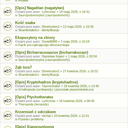
w
Avialae
[Opis] Nagatitan (nagatytan)
Ostatni post autor:
Lythronax
«
18 maja 2026, o 16:41
w
Sauropodomorpha (zauropodomorfy)
Kość ssaka
Ostatni post autor:
Dimetrodon2
«
13 maja 2026, o 19:30
w
Skamieniałości - identyfikacja
Ekspozytory na zbiory
Ostatni post autor:
Daniel8888
«
3 maja 2026, o 10:18
w
Kącik początkującego dinozaurologa
[Opis] Bicharracosaurus (bicharrakozaur)
Ostatni post autor:
Stanisław Kopeć
«
1 maja 2026, o 20:34
w
Sauropodomorpha (zauropodomorfy)
Ząb tura?
Ostatni post autor:
Dimetrodon2
«
27 kwietnia 2026, o 18:32
w
Skamieniałości - identyfikacja
[Opis] Kryptohadros (kryptohadros)
Ostatni post autor:
Taurovenator
«
18 kwietnia 2026, o 13:40
w
Ornithopoda (ornitopody) i pozostałe ptasiomiedniczne
[Opis] Ptychotherates
Ostatni post autor:
Lythronax
«
18 kwietnia 2026, o 08:40
w
Theropoda (teropody)
Krzermień z odciskiem
Ostatni post autor:
michal
«
10 kwietnia 2026, o 12:41
w
Pytania i problemy
[Opis] Xiangyunloong