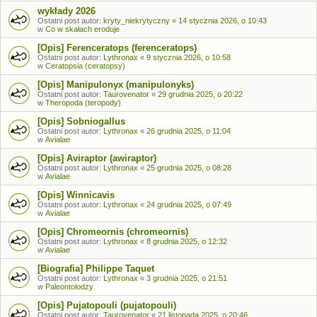
wykłady 2026
Ostatni post autor:
kryty_niekrytyczny
«
14 stycznia 2026, o 10:43
w
Co w skałach eroduje
[Opis] Ferenceratops (ferenceratops)
Ostatni post autor:
Lythronax
«
9 stycznia 2026, o 10:58
w
Ceratopsia (ceratopsy)
[Opis] Manipulonyx (manipulonyks)
Ostatni post autor:
Taurovenator
«
29 grudnia 2025, o 20:22
w
Theropoda (teropody)
[Opis] Sobniogallus
Ostatni post autor:
Lythronax
«
26 grudnia 2025, o 11:04
w
Avialae
[Opis] Aviraptor (awiraptor)
Ostatni post autor:
Lythronax
«
25 grudnia 2025, o 08:28
w
Avialae
[Opis] Winnicavis
Ostatni post autor:
Lythronax
«
24 grudnia 2025, o 07:49
w
Avialae
[Opis] Chromeornis (chromeornis)
Ostatni post autor:
Lythronax
«
8 grudnia 2025, o 12:32
w
Avialae
[Biografia] Philippe Taquet
Ostatni post autor:
Lythronax
«
3 grudnia 2025, o 21:51
w
Paleontolodzy
[Opis] Pujatopouli (pujatopouli)
Ostatni post autor:
Taurovenator
«
21 listopada 2025, o 20:46