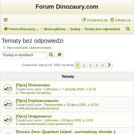
Forum Dinozaury.com
Zarejestruj się
Zaloguj się
S
Forum Dinozaury.com
Strona główna
Szukaj
Tematy bez odpowiedzi
z
Tematy bez odpowiedzi
u
Wyszukiwanie zaawansowane
k
Szukaj
Wyszukiwanie zaawansowane
a
1
j
Znaleziono więcej niż 1000 wyników
2
3
4
5
Następna
Tematy
[Opis] Dinevenator
Ostatni post autor:
Lythronax
«
7 sierpnia 2026, o 11:42
w
Theropoda (teropody)
[Opis] Eopinacosaurus
Ostatni post autor:
Taurovenator
«
31 lipca 2026, o 15:54
w
Ankylosauria (ankylozaury)
[Opis] Uragasaurus
Ostatni post autor:
Lythronax
«
26 lipca 2026, o 13:01
w
Sauropodomorpha (zauropodomorfy)
Dinosis Zero: Quantum Island - survivalowy shooter z