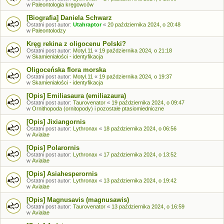
w
Paleontologia kręgowców
[Biografia] Daniela Schwarz
Ostatni post autor:
Utahraptor
«
20 października 2024, o 20:48
w
Paleontolodzy
Kręg rekina z oligocenu Polski?
Ostatni post autor:
Motyl.11
«
19 października 2024, o 21:18
w
Skamieniałości - identyfikacja
Oligoceńska flora morska
Ostatni post autor:
Motyl.11
«
19 października 2024, o 19:37
w
Skamieniałości - identyfikacja
[Opis] Emiliasaura (emiliazaura)
Ostatni post autor:
Taurovenator
«
19 października 2024, o 09:47
w
Ornithopoda (ornitopody) i pozostałe ptasiomiedniczne
[Opis] Jixiangornis
Ostatni post autor:
Lythronax
«
18 października 2024, o 06:56
w
Avialae
[Opis] Polarornis
Ostatni post autor:
Lythronax
«
17 października 2024, o 13:52
w
Avialae
[Opis] Asiahesperornis
Ostatni post autor:
Lythronax
«
13 października 2024, o 19:42
w
Avialae
[Opis] Magnusavis (magnusawis)
Ostatni post autor:
Taurovenator
«
13 października 2024, o 16:59
w
Avialae