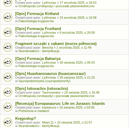
Ostatni post autor:
Lythronax
«
17 września 2025, o 18:53
w
Ornithopoda (ornitopody) i pozostałe ptasiomiedniczne
[Opis] Formacja Kirtland
Ostatni post autor:
Lythronax
«
15 września 2025, o 16:08
w
Paleontologia kręgowców
[Opis] Formacja Fruitland
Ostatni post autor:
Lythronax
«
8 września 2025, o 20:09
w
Paleontologia kręgowców
Fragment szczęki z zębami (morze północne)
Ostatni post autor:
tletocha
«
1 września 2025, o 11:49
w
Skamieniałości - identyfikacja
[Opis] Formacja Bahariya
Ostatni post autor:
Lythronax
«
30 sierpnia 2025, o 09:33
w
Paleontologia kręgowców
[Opis] Huashanosaurus (huaszanozaur)
Ostatni post autor:
Lythronax
«
28 sierpnia 2025, o 21:25
w
Sauropodomorpha (zauropodomorfy)
[Opis] Istiorachis (istiorachis)
Ostatni post autor:
Taurovenator
«
24 sierpnia 2025, o 16:48
w
Ornithopoda (ornitopody) i pozostałe ptasiomiedniczne
[Recenzja] Europasaurus: Life on Jurassic Islands
Ostatni post autor:
kaniukura
«
16 sierpnia 2025, o 03:00
w
Prehistoria w mediach
Kręgosłup?
Ostatni post autor:
Motyl.11
«
15 sierpnia 2025, o 21:57
w
Skamieniałości - identyfikacja