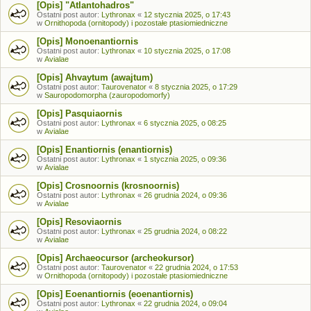
[Opis] "Atlantohadros"
Ostatni post autor:
Lythronax
«
12 stycznia 2025, o 17:43
w
Ornithopoda (ornitopody) i pozostałe ptasiomiedniczne
[Opis] Monoenantiornis
Ostatni post autor:
Lythronax
«
10 stycznia 2025, o 17:08
w
Avialae
[Opis] Ahvaytum (awajtum)
Ostatni post autor:
Taurovenator
«
8 stycznia 2025, o 17:29
w
Sauropodomorpha (zauropodomorfy)
[Opis] Pasquiaornis
Ostatni post autor:
Lythronax
«
6 stycznia 2025, o 08:25
w
Avialae
[Opis] Enantiornis (enantiornis)
Ostatni post autor:
Lythronax
«
1 stycznia 2025, o 09:36
w
Avialae
[Opis] Crosnoornis (krosnoornis)
Ostatni post autor:
Lythronax
«
26 grudnia 2024, o 09:36
w
Avialae
[Opis] Resoviaornis
Ostatni post autor:
Lythronax
«
25 grudnia 2024, o 08:22
w
Avialae
[Opis] Archaeocursor (archeokursor)
Ostatni post autor:
Taurovenator
«
22 grudnia 2024, o 17:53
w
Ornithopoda (ornitopody) i pozostałe ptasiomiedniczne
[Opis] Eoenantiornis (eoenantiornis)
Ostatni post autor:
Lythronax
«
22 grudnia 2024, o 09:04