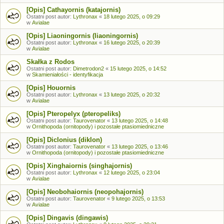
[Opis] Cathayornis (katajornis)
Ostatni post autor:
Lythronax
«
18 lutego 2025, o 09:29
w
Avialae
[Opis] Liaoningornis (liaoningornis)
Ostatni post autor:
Lythronax
«
16 lutego 2025, o 20:39
w
Avialae
Skałka z Rodos
Ostatni post autor:
Dimetrodon2
«
15 lutego 2025, o 14:52
w
Skamieniałości - identyfikacja
[Opis] Houornis
Ostatni post autor:
Lythronax
«
13 lutego 2025, o 20:32
w
Avialae
[Opis] Pteropelyx (pteropeliks)
Ostatni post autor:
Taurovenator
«
13 lutego 2025, o 14:48
w
Ornithopoda (ornitopody) i pozostałe ptasiomiedniczne
[Opis] Diclonius (diklon)
Ostatni post autor:
Taurovenator
«
13 lutego 2025, o 13:46
w
Ornithopoda (ornitopody) i pozostałe ptasiomiedniczne
[Opis] Xinghaiornis (singhajornis)
Ostatni post autor:
Lythronax
«
12 lutego 2025, o 23:04
w
Avialae
[Opis] Neobohaiornis (neopohajornis)
Ostatni post autor:
Taurovenator
«
9 lutego 2025, o 13:53
w
Avialae
[Opis] Dingavis (dingawis)