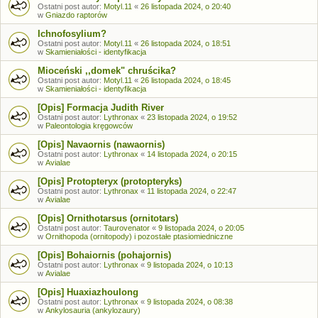
Ostatni post autor:
Motyl.11
«
26 listopada 2024, o 20:40
w
Gniazdo raptorów
Ichnofosylium?
Ostatni post autor:
Motyl.11
«
26 listopada 2024, o 18:51
w
Skamieniałości - identyfikacja
Mioceński ,,domek" chruścika?
Ostatni post autor:
Motyl.11
«
26 listopada 2024, o 18:45
w
Skamieniałości - identyfikacja
[Opis] Formacja Judith River
Ostatni post autor:
Lythronax
«
23 listopada 2024, o 19:52
w
Paleontologia kręgowców
[Opis] Navaornis (nawaornis)
Ostatni post autor:
Lythronax
«
14 listopada 2024, o 20:15
w
Avialae
[Opis] Protopteryx (protopteryks)
Ostatni post autor:
Lythronax
«
11 listopada 2024, o 22:47
w
Avialae
[Opis] Ornithotarsus (ornitotars)
Ostatni post autor:
Taurovenator
«
9 listopada 2024, o 20:05
w
Ornithopoda (ornitopody) i pozostałe ptasiomiedniczne
[Opis] Bohaiornis (pohajornis)
Ostatni post autor:
Lythronax
«
9 listopada 2024, o 10:13
w
Avialae
[Opis] Huaxiazhoulong
Ostatni post autor:
Lythronax
«
9 listopada 2024, o 08:38
w
Ankylosauria (ankylozaury)