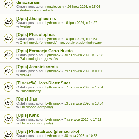
dinozaurami
Ostatni post autor:
metalictrash
«
24 lipca 2026, o 15:06
w
Prehistoria w mediach
[Opis] Zhengheornis
Ostatni post autor:
Lythronax
«
16 lipca 2026, o 14:27
w
Avialae
[Opis] Plesiolophus
Ostatni post autor:
Lythronax
«
10 lipca 2026, o 14:53
w
Ornithopoda (ornitopody) i pozostałe ptasiomiedniczne
[Opis] Formacja Cerro Huerta
Ostatni post autor:
Lythronax
«
30 czerwca 2026, o 17:38
w
Paleontologia kręgowców
[Opis] Jamninkaornis
Ostatni post autor:
Lythronax
«
29 czerwca 2026, o 09:50
w
Avialae
[Biografia] Hans-Dieter Sues
Ostatni post autor:
Lythronax
«
17 czerwca 2026, o 15:54
w
Paleontolodzy
[Opis] Jian
Ostatni post autor:
Lythronax
«
13 czerwca 2026, o 13:54
w
Theropoda (teropody)
[Opis] Kank
Ostatni post autor:
Lythronax
«
7 czerwca 2026, o 17:19
w
Theropoda (teropody)
[Opis] Plumadraco (plumadrako)
Ostatni post autor:
Lythronax
«
30 maja 2026, o 10:55