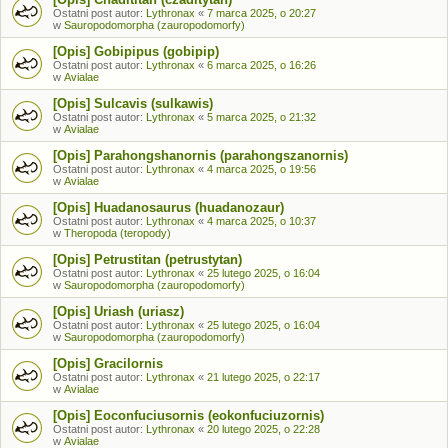
Ostatni post autor:
Lythronax
«
7 marca 2025, o 20:27
w
Sauropodomorpha (zauropodomorfy)
[Opis] Gobipipus (gobipip)
Ostatni post autor:
Lythronax
«
6 marca 2025, o 16:26
w
Avialae
[Opis] Sulcavis (sulkawis)
Ostatni post autor:
Lythronax
«
5 marca 2025, o 21:32
w
Avialae
[Opis] Parahongshanornis (parahongszanornis)
Ostatni post autor:
Lythronax
«
4 marca 2025, o 19:56
w
Avialae
[Opis] Huadanosaurus (huadanozaur)
Ostatni post autor:
Lythronax
«
4 marca 2025, o 10:37
w
Theropoda (teropody)
[Opis] Petrustitan (petrustytan)
Ostatni post autor:
Lythronax
«
25 lutego 2025, o 16:04
w
Sauropodomorpha (zauropodomorfy)
[Opis] Uriash (uriasz)
Ostatni post autor:
Lythronax
«
25 lutego 2025, o 16:04
w
Sauropodomorpha (zauropodomorfy)
[Opis] Gracilornis
Ostatni post autor:
Lythronax
«
21 lutego 2025, o 22:17
w
Avialae
[Opis] Eoconfuciusornis (eokonfuciuzornis)
Ostatni post autor:
Lythronax
«
20 lutego 2025, o 22:28
w
Avialae