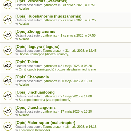
[Opis] Vescornis (weskornis)
Ostatni post autor:
Lythronax
«
3 czerwca 2025, o 15:51
w
Avialae
[Opis] Huoshanornis (huoszanornis)
Ostatni post autor:
Lythronax
«
2 czerwca 2025, o 08:25
w
Avialae
[Opis] Zhongjianornis
Ostatni post autor:
Lythronax
«
1 czerwca 2025, o 07:55
w
Avialae
[Opis] Itaguyra (itagujra)
Ostatni post autor:
Taurovenator
«
31 maja 2025, o 12:45
w
Dinosauromorpha (dinozauromorfy)
[Opis] Taleta
Ostatni post autor:
Lythronax
«
31 maja 2025, o 08:28
w
Ornithopoda (ornitopody) i pozostałe ptasiomiedniczne
[Opis] Chaoyangia
Ostatni post autor:
Lythronax
«
30 maja 2025, o 13:13
w
Avialae
[Opis] Jinchuanloong
Ostatni post autor:
Lythronax
«
27 maja 2025, o 14:08
w
Sauropodomorpha (zauropodomorfy)
[Opis] Jianchangornis
Ostatni post autor:
Lythronax
«
17 maja 2025, o 15:20
w
Avialae
[Opis] Maleriraptor (maleriraptor)
Ostatni post autor:
Taurovenator
«
16 maja 2025, o 16:13
w
Theropoda (teropody)