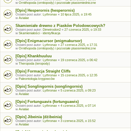
w
Ornithopoda (ornitopody) i pozostałe ptasiomiedniczne
[Opis] Hesperornis (hesperornis)
Ostatni post autor:
Lythronax
«
10 lipca 2025, o 19:45
w
Avialae
Skamieniałe drewno z Piasków Polodowcowych?
Ostatni post autor:
Dimetrodon2
«
27 czerwca 2025, o 19:33
w
Skamieniałości - identyfikacja
[Opis] Enigmacursor (enigmakursor)
Ostatni post autor:
Lythronax
«
27 czerwca 2025, o 17:31
w
Ornithopoda (ornitopody) i pozostałe ptasiomiedniczne
[Opis] Khankhuuluu
Ostatni post autor:
Lythronax
«
19 czerwca 2025, o 06:42
w
Theropoda (teropody)
[Opis] Formacja Straight Cliffs
Ostatni post autor:
Lythronax
«
15 czerwca 2025, o 12:35
w
Paleontologia kręgowców
[Opis] Songlingornis (songlingornis)
Ostatni post autor:
Lythronax
«
5 czerwca 2025, o 09:23
w
Avialae
[Opis] Fortunguavis (fortunguawis)
Ostatni post autor:
Lythronax
«
4 czerwca 2025, o 07:14
w
Avialae
[Opis] Jibeinia (dżibeinia)
Ostatni post autor:
Lythronax
«
3 czerwca 2025, o 15:52
w
Avialae