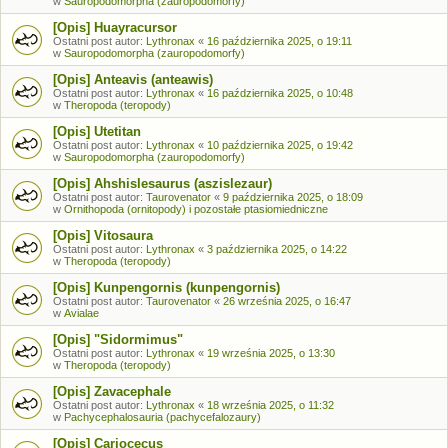
w
Sauropodomorpha (zauropodomorfy)
[Opis] Huayracursor
Ostatni post autor:
Lythronax
«
16 października 2025, o 19:11
w
Sauropodomorpha (zauropodomorfy)
[Opis] Anteavis (anteawis)
Ostatni post autor:
Lythronax
«
16 października 2025, o 10:48
w
Theropoda (teropody)
[Opis] Utetitan
Ostatni post autor:
Lythronax
«
10 października 2025, o 19:42
w
Sauropodomorpha (zauropodomorfy)
[Opis] Ahshislesaurus (aszislezaur)
Ostatni post autor:
Taurovenator
«
9 października 2025, o 18:09
w
Ornithopoda (ornitopody) i pozostałe ptasiomiedniczne
[Opis] Vitosaura
Ostatni post autor:
Lythronax
«
3 października 2025, o 14:22
w
Theropoda (teropody)
[Opis] Kunpengornis (kunpengornis)
Ostatni post autor:
Taurovenator
«
26 września 2025, o 16:47
w
Avialae
[Opis] "Sidormimus"
Ostatni post autor:
Lythronax
«
19 września 2025, o 13:30
w
Theropoda (teropody)
[Opis] Zavacephale
Ostatni post autor:
Lythronax
«
18 września 2025, o 11:32
w
Pachycephalosauria (pachycefalozaury)
[Opis] Cariocecus