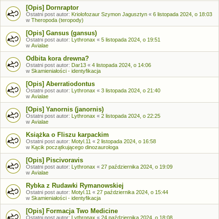
[Opis] Dornraptor
Ostatni post autor:
Kriolofozaur Szymon Jagusztyn
«
6 listopada 2024, o 18:03
w
Theropoda (teropody)
[Opis] Gansus (gansus)
Ostatni post autor:
Lythronax
«
5 listopada 2024, o 19:51
w
Avialae
Odbita kora drewna?
Ostatni post autor:
Dar13
«
4 listopada 2024, o 14:06
w
Skamieniałości - identyfikacja
[Opis] Aberratiodontus
Ostatni post autor:
Lythronax
«
3 listopada 2024, o 21:40
w
Avialae
[Opis] Yanornis (janornis)
Ostatni post autor:
Lythronax
«
2 listopada 2024, o 22:25
w
Avialae
Książka o Fliszu karpackim
Ostatni post autor:
Motyl.11
«
2 listopada 2024, o 16:58
w
Kącik początkującego dinozaurologa
[Opis] Piscivoravis
Ostatni post autor:
Lythronax
«
27 października 2024, o 19:09
w
Avialae
Rybka z Rudawki Rymanowskiej
Ostatni post autor:
Motyl.11
«
27 października 2024, o 15:44
w
Skamieniałości - identyfikacja
[Opis] Formacja Two Medicine
Ostatni post autor:
Lythronax
«
24 października 2024, o 18:08