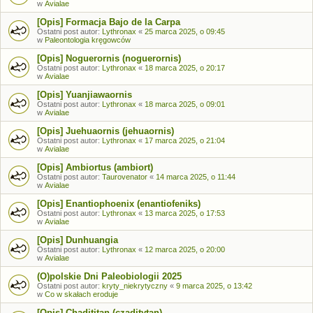
w
Avialae
[Opis] Formacja Bajo de la Carpa
Ostatni post autor:
Lythronax
«
25 marca 2025, o 09:45
w
Paleontologia kręgowców
[Opis] Noguerornis (noguerornis)
Ostatni post autor:
Lythronax
«
18 marca 2025, o 20:17
w
Avialae
[Opis] Yuanjiawaornis
Ostatni post autor:
Lythronax
«
18 marca 2025, o 09:01
w
Avialae
[Opis] Juehuaornis (jehuaornis)
Ostatni post autor:
Lythronax
«
17 marca 2025, o 21:04
w
Avialae
[Opis] Ambiortus (ambiort)
Ostatni post autor:
Taurovenator
«
14 marca 2025, o 11:44
w
Avialae
[Opis] Enantiophoenix (enantiofeniks)
Ostatni post autor:
Lythronax
«
13 marca 2025, o 17:53
w
Avialae
[Opis] Dunhuangia
Ostatni post autor:
Lythronax
«
12 marca 2025, o 20:00
w
Avialae
(O)polskie Dni Paleobiologii 2025
Ostatni post autor:
kryty_niekrytyczny
«
9 marca 2025, o 13:42
w
Co w skałach eroduje
[Opis] Chadititan (czaditytan)