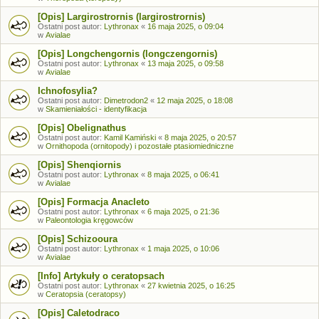
[Opis] Largirostrornis (largirostrornis)
Ostatni post autor:
Lythronax
«
16 maja 2025, o 09:04
w
Avialae
[Opis] Longchengornis (longczengornis)
Ostatni post autor:
Lythronax
«
13 maja 2025, o 09:58
w
Avialae
Ichnofosylia?
Ostatni post autor:
Dimetrodon2
«
12 maja 2025, o 18:08
w
Skamieniałości - identyfikacja
[Opis] Obelignathus
Ostatni post autor:
Kamil Kamiński
«
8 maja 2025, o 20:57
w
Ornithopoda (ornitopody) i pozostałe ptasiomiedniczne
[Opis] Shenqiornis
Ostatni post autor:
Lythronax
«
8 maja 2025, o 06:41
w
Avialae
[Opis] Formacja Anacleto
Ostatni post autor:
Lythronax
«
6 maja 2025, o 21:36
w
Paleontologia kręgowców
[Opis] Schizooura
Ostatni post autor:
Lythronax
«
1 maja 2025, o 10:06
w
Avialae
[Info] Artykuły o ceratopsach
Ostatni post autor:
Lythronax
«
27 kwietnia 2025, o 16:25
w
Ceratopsia (ceratopsy)
[Opis] Caletodraco