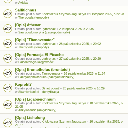
w
Avialae
Salfitichnus
Ostatni post autor:
Kriolofozaur Szymon Jagusztyn
«
9 listopada 2025, o 22:28
w
Theropoda (teropody)
[Opis] Athenar
Ostatni post autor:
Lythronax
«
2 listopada 2025, o 20:35
w
Sauropodomorpha (zauropodomorfy)
[Opis] "Titanovenator"
Ostatni post autor:
Lythronax
«
28 października 2025, o 20:02
w
Theropoda (teropody)
[Opis] Formacja El Picacho
Ostatni post autor:
Lythronax
«
27 października 2025, o 20:29
w
Paleontologia kręgowców
[Opis] Brontotholus (brontotol)
Ostatni post autor:
Taurovenator
«
26 października 2025, o 11:34
w
Pachycephalosauria (pachycefalozaury)
Koprolit?
Ostatni post autor:
Dimetrodon2
«
25 października 2025, o 16:29
w
Skamieniałości - identyfikacja
[Opis] Ligabueichnium
Ostatni post autor:
Kriolofozaur Szymon Jagusztyn
«
18 października 2025, o
21:05
w
Ankylosauria (ankylozaury)
[Opis] Lishulong
Ostatni post autor:
Kriolofozaur Szymon Jagusztyn
«
16 października 2025, o
21:27