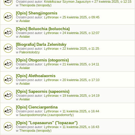
Ostatni post autor:
Kriolofozaur Szymon Jagusztyn
«
27 kwietnia 2025, o 12:15
w
Theropoda (teropody)
[Opis] Shengjingornis
Ostatni post autor:
Lythronax
«
25 kwietnia 2025, o 09:45
w
Avialae
[Opis] Boluochia (boluochia)
Ostatni post autor:
Lythronax
«
24 kwietnia 2025, o 12:07
w
Avialae
[Biografia] Darla Zelenitsky
Ostatni post autor:
Lythronax
«
22 kwietnia 2025, o 11:25
w
Paleontolodzy
[Opis] Otogornis (otogornis)
Ostatni post autor:
Lythronax
«
21 kwietnia 2025, o 14:11
w
Avialae
[Opis] Alethoalaornis
Ostatni post autor:
Lythronax
«
20 kwietnia 2025, o 17:10
w
Avialae
[Opis] Sapeornis (sapeornis)
Ostatni post autor:
Lythronax
«
19 kwietnia 2025, o 14:19
w
Avialae
[Opis] Cienciargentina
Ostatni post autor:
Lythronax
«
11 kwietnia 2025, o 16:44
w
Sauropodomorpha (zauropodomorfy)
[Opis] "Lopasaurus" ("lopazaur")
Ostatni post autor:
Lythronax
«
11 kwietnia 2025, o 16:43
w
Theropoda (teropody)