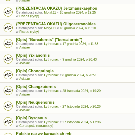
w
Avialae
{PREZENTACJA OKAZU} Jerzmanskaephos
Ostatni post autor:
Motyl.11
«
18 grudnia 2024, o 19:25
w
Pisces (ryby)
{PREZENTACJA OKAZU} Oligoserranoides
Ostatni post autor:
Motyl.11
«
18 grudnia 2024, o 19:10
w
Pisces (ryby)
[Opis] "Borealornis" ("borealornis")
Ostatni post autor:
Lythronax
«
17 grudnia 2024, o 11:33
w
Avialae
[Opis] Yixianornis
Ostatni post autor:
Lythronax
«
9 grudnia 2024, o 20:43
w
Avialae
[Opis] Chongmingia
Ostatni post autor:
Lythronax
«
8 grudnia 2024, o 20:51
w
Avialae
[Opis] Changzuiornis
Ostatni post autor:
Lythronax
«
28 listopada 2024, o 19:20
w
Avialae
[Opis] Neuquenornis
Ostatni post autor:
Lythronax
«
27 listopada 2024, o 20:26
w
Avialae
[Opis] Dysganus
Ostatni post autor:
Lythronax
«
27 listopada 2024, o 17:36
w
Ceratopsia (ceratopsy)
Polskie nazwy karpackich ryb