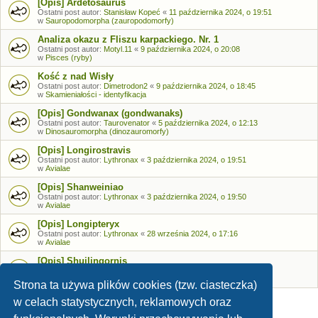
[Opis] Ardetosaurus
Ostatni post autor:
Stanisław Kopeć
«
11 października 2024, o 19:51
w
Sauropodomorpha (zauropodomorfy)
Analiza okazu z Fliszu karpackiego. Nr. 1
Ostatni post autor:
Motyl.11
«
9 października 2024, o 20:08
w
Pisces (ryby)
Kość z nad Wisły
Ostatni post autor:
Dimetrodon2
«
9 października 2024, o 18:45
w
Skamieniałości - identyfikacja
[Opis] Gondwanax (gondwanaks)
Ostatni post autor:
Taurovenator
«
5 października 2024, o 12:13
w
Dinosauromorpha (dinozauromorfy)
[Opis] Longirostravis
Ostatni post autor:
Lythronax
«
3 października 2024, o 19:51
w
Avialae
[Opis] Shanweiniao
Ostatni post autor:
Lythronax
«
3 października 2024, o 19:50
w
Avialae
[Opis] Longipteryx
Ostatni post autor:
Lythronax
«
28 września 2024, o 17:16
w
Avialae
[Opis] Shuilingornis
Ostatni post autor:
Lythronax
«
26 września 2024, o 17:53
w
Avialae
Strona ta używa plików cookies (tzw. ciasteczka)
w celach statystycznych, reklamowych oraz