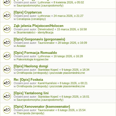
Ostatni post autor:
Lythronax
«
8 kwietnia 2026, o 05:02
w
Sauropodomorpha (zauropodomorfy)
[Opis] Cryptarcus
Ostatni post autor:
Lythronax
«
24 marca 2026, o 21:27
w
Ceratopsia (ceratopsy)
Ząb jelenia Plejstocen/Holocen
Ostatni post autor:
Dimetrodon2
«
15 marca 2026, o 16:58
w
Skamieniałości - identyfikacja
[Opis] Gorgonavis (gorgonawis)
Ostatni post autor:
Taurovenator
«
28 lutego 2026, o 16:09
w
Avialae
[Opis] Formacja Romualdo
Ostatni post autor:
Lythronax
«
16 lutego 2026, o 16:28
w
Paleontologia kręgowców
[Opis] Haolong dongi
Ostatni post autor:
Stanisław Kopeć
«
9 lutego 2026, o 18:34
w
Ornithopoda (ornitopody) i pozostałe ptasiomiedniczne
Re: [Opis] Foskeia
Ostatni post autor:
Kamil Kamiński
«
8 lutego 2026, o 00:21
w
Ornithopoda (ornitopody) i pozostałe ptasiomiedniczne
[Opis] Yantaloong lini
Ostatni post autor:
Stanisław Kopeć
«
6 lutego 2026, o 16:01
w
Sauropodomorpha (zauropodomorfy)
[Opis] Xenovenator (ksenowenator)
Ostatni post autor:
Taurovenator
«
6 lutego 2026, o 15:54
w
Theropoda (teropody)