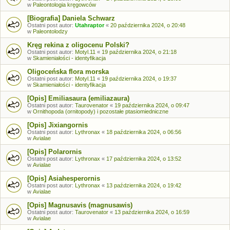
w
Paleontologia kręgowców
[Biografia] Daniela Schwarz
Ostatni post autor:
Utahraptor
«
20 października 2024, o 20:48
w
Paleontolodzy
Kręg rekina z oligocenu Polski?
Ostatni post autor:
Motyl.11
«
19 października 2024, o 21:18
w
Skamieniałości - identyfikacja
Oligoceńska flora morska
Ostatni post autor:
Motyl.11
«
19 października 2024, o 19:37
w
Skamieniałości - identyfikacja
[Opis] Emiliasaura (emiliazaura)
Ostatni post autor:
Taurovenator
«
19 października 2024, o 09:47
w
Ornithopoda (ornitopody) i pozostałe ptasiomiedniczne
[Opis] Jixiangornis
Ostatni post autor:
Lythronax
«
18 października 2024, o 06:56
w
Avialae
[Opis] Polarornis
Ostatni post autor:
Lythronax
«
17 października 2024, o 13:52
w
Avialae
[Opis] Asiahesperornis
Ostatni post autor:
Lythronax
«
13 października 2024, o 19:42
w
Avialae
[Opis] Magnusavis (magnusawis)
Ostatni post autor:
Taurovenator
«
13 października 2024, o 16:59
w
Avialae