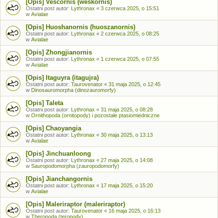
[Opis] Vescornis (weskornis)
Ostatni post autor:
Lythronax
«
3 czerwca 2025, o 15:51
w
Avialae
[Opis] Huoshanornis (huoszanornis)
Ostatni post autor:
Lythronax
«
2 czerwca 2025, o 08:25
w
Avialae
[Opis] Zhongjianornis
Ostatni post autor:
Lythronax
«
1 czerwca 2025, o 07:55
w
Avialae
[Opis] Itaguyra (itagujra)
Ostatni post autor:
Taurovenator
«
31 maja 2025, o 12:45
w
Dinosauromorpha (dinozauromorfy)
[Opis] Taleta
Ostatni post autor:
Lythronax
«
31 maja 2025, o 08:28
w
Ornithopoda (ornitopody) i pozostałe ptasiomiedniczne
[Opis] Chaoyangia
Ostatni post autor:
Lythronax
«
30 maja 2025, o 13:13
w
Avialae
[Opis] Jinchuanloong
Ostatni post autor:
Lythronax
«
27 maja 2025, o 14:08
w
Sauropodomorpha (zauropodomorfy)
[Opis] Jianchangornis
Ostatni post autor:
Lythronax
«
17 maja 2025, o 15:20
w
Avialae
[Opis] Maleriraptor (maleriraptor)
Ostatni post autor:
Taurovenator
«
16 maja 2025, o 16:13
w
Theropoda (teropody)