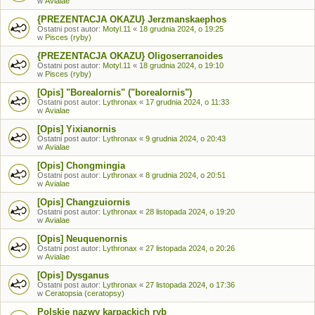
w
Avialae
{PREZENTACJA OKAZU} Jerzmanskaephos
Ostatni post autor:
Motyl.11
«
18 grudnia 2024, o 19:25
w
Pisces (ryby)
{PREZENTACJA OKAZU} Oligoserranoides
Ostatni post autor:
Motyl.11
«
18 grudnia 2024, o 19:10
w
Pisces (ryby)
[Opis] "Borealornis" ("borealornis")
Ostatni post autor:
Lythronax
«
17 grudnia 2024, o 11:33
w
Avialae
[Opis] Yixianornis
Ostatni post autor:
Lythronax
«
9 grudnia 2024, o 20:43
w
Avialae
[Opis] Chongmingia
Ostatni post autor:
Lythronax
«
8 grudnia 2024, o 20:51
w
Avialae
[Opis] Changzuiornis
Ostatni post autor:
Lythronax
«
28 listopada 2024, o 19:20
w
Avialae
[Opis] Neuquenornis
Ostatni post autor:
Lythronax
«
27 listopada 2024, o 20:26
w
Avialae
[Opis] Dysganus
Ostatni post autor:
Lythronax
«
27 listopada 2024, o 17:36
w
Ceratopsia (ceratopsy)
Polskie nazwy karpackich ryb