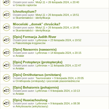
Ostatni post autor:
Motyl.11
«
26 listopada 2024, o 20:40
w
Gniazdo raptorów
Ichnofosylium?
Ostatni post autor:
Motyl.11
«
26 listopada 2024, o 18:51
w
Skamieniałości - identyfikacja
Mioceński ,,domek" chruścika?
Ostatni post autor:
Motyl.11
«
26 listopada 2024, o 18:45
w
Skamieniałości - identyfikacja
[Opis] Formacja Judith River
Ostatni post autor:
Lythronax
«
23 listopada 2024, o 19:52
w
Paleontologia kręgowców
[Opis] Navaornis (nawaornis)
Ostatni post autor:
Lythronax
«
14 listopada 2024, o 20:15
w
Avialae
[Opis] Protopteryx (protopteryks)
Ostatni post autor:
Lythronax
«
11 listopada 2024, o 22:47
w
Avialae
[Opis] Ornithotarsus (ornitotars)
Ostatni post autor:
Taurovenator
«
9 listopada 2024, o 20:05
w
Ornithopoda (ornitopody) i pozostałe ptasiomiedniczne
[Opis] Bohaiornis (pohajornis)
Ostatni post autor:
Lythronax
«
9 listopada 2024, o 10:13
w
Avialae
[Opis] Huaxiazhoulong
Ostatni post autor:
Lythronax
«
9 listopada 2024, o 08:38
w
Ankylosauria (ankylozaury)