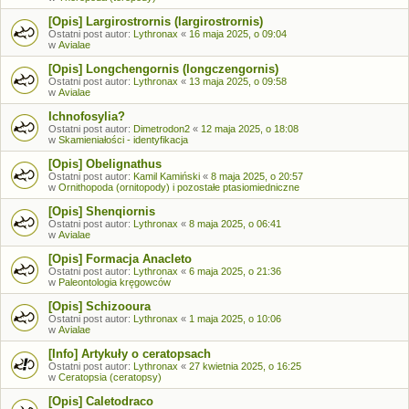
[Opis] Largirostrornis (largirostrornis)
Ostatni post autor:
Lythronax
«
16 maja 2025, o 09:04
w
Avialae
[Opis] Longchengornis (longczengornis)
Ostatni post autor:
Lythronax
«
13 maja 2025, o 09:58
w
Avialae
Ichnofosylia?
Ostatni post autor:
Dimetrodon2
«
12 maja 2025, o 18:08
w
Skamieniałości - identyfikacja
[Opis] Obelignathus
Ostatni post autor:
Kamil Kamiński
«
8 maja 2025, o 20:57
w
Ornithopoda (ornitopody) i pozostałe ptasiomiedniczne
[Opis] Shenqiornis
Ostatni post autor:
Lythronax
«
8 maja 2025, o 06:41
w
Avialae
[Opis] Formacja Anacleto
Ostatni post autor:
Lythronax
«
6 maja 2025, o 21:36
w
Paleontologia kręgowców
[Opis] Schizooura
Ostatni post autor:
Lythronax
«
1 maja 2025, o 10:06
w
Avialae
[Info] Artykuły o ceratopsach
Ostatni post autor:
Lythronax
«
27 kwietnia 2025, o 16:25
w
Ceratopsia (ceratopsy)
[Opis] Caletodraco