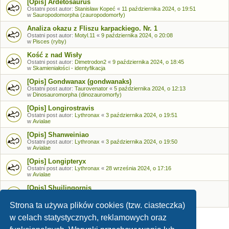
[Opis] Ardetosaurus
Ostatni post autor:
Stanisław Kopeć
«
11 października 2024, o 19:51
w
Sauropodomorpha (zauropodomorfy)
Analiza okazu z Fliszu karpackiego. Nr. 1
Ostatni post autor:
Motyl.11
«
9 października 2024, o 20:08
w
Pisces (ryby)
Kość z nad Wisły
Ostatni post autor:
Dimetrodon2
«
9 października 2024, o 18:45
w
Skamieniałości - identyfikacja
[Opis] Gondwanax (gondwanaks)
Ostatni post autor:
Taurovenator
«
5 października 2024, o 12:13
w
Dinosauromorpha (dinozauromorfy)
[Opis] Longirostravis
Ostatni post autor:
Lythronax
«
3 października 2024, o 19:51
w
Avialae
[Opis] Shanweiniao
Ostatni post autor:
Lythronax
«
3 października 2024, o 19:50
w
Avialae
[Opis] Longipteryx
Ostatni post autor:
Lythronax
«
28 września 2024, o 17:16
w
Avialae
[Opis] Shuilingornis
Ostatni post autor:
Lythronax
«
26 września 2024, o 17:53
w
Avialae
Strona ta używa plików cookies (tzw. ciasteczka)
w celach statystycznych, reklamowych oraz