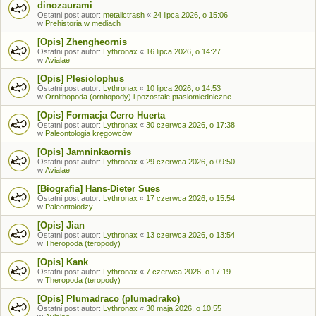
dinozaurami
Ostatni post autor:
metalictrash
«
24 lipca 2026, o 15:06
w
Prehistoria w mediach
[Opis] Zhengheornis
Ostatni post autor:
Lythronax
«
16 lipca 2026, o 14:27
w
Avialae
[Opis] Plesiolophus
Ostatni post autor:
Lythronax
«
10 lipca 2026, o 14:53
w
Ornithopoda (ornitopody) i pozostałe ptasiomiedniczne
[Opis] Formacja Cerro Huerta
Ostatni post autor:
Lythronax
«
30 czerwca 2026, o 17:38
w
Paleontologia kręgowców
[Opis] Jamninkaornis
Ostatni post autor:
Lythronax
«
29 czerwca 2026, o 09:50
w
Avialae
[Biografia] Hans-Dieter Sues
Ostatni post autor:
Lythronax
«
17 czerwca 2026, o 15:54
w
Paleontolodzy
[Opis] Jian
Ostatni post autor:
Lythronax
«
13 czerwca 2026, o 13:54
w
Theropoda (teropody)
[Opis] Kank
Ostatni post autor:
Lythronax
«
7 czerwca 2026, o 17:19
w
Theropoda (teropody)
[Opis] Plumadraco (plumadrako)
Ostatni post autor:
Lythronax
«
30 maja 2026, o 10:55