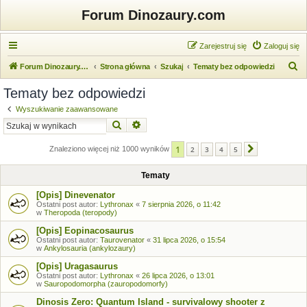
Forum Dinozaury.com
Zarejestruj się
Zaloguj się
S
Forum Dinozaury.com
Strona główna
Szukaj
Tematy bez odpowiedzi
z
Tematy bez odpowiedzi
u
Wyszukiwanie zaawansowane
k
Szukaj
Wyszukiwanie zaawansowane
a
1
j
Znaleziono więcej niż 1000 wyników
2
3
4
5
Następna
Tematy
[Opis] Dinevenator
Ostatni post autor:
Lythronax
«
7 sierpnia 2026, o 11:42
w
Theropoda (teropody)
[Opis] Eopinacosaurus
Ostatni post autor:
Taurovenator
«
31 lipca 2026, o 15:54
w
Ankylosauria (ankylozaury)
[Opis] Uragasaurus
Ostatni post autor:
Lythronax
«
26 lipca 2026, o 13:01
w
Sauropodomorpha (zauropodomorfy)
Dinosis Zero: Quantum Island - survivalowy shooter z