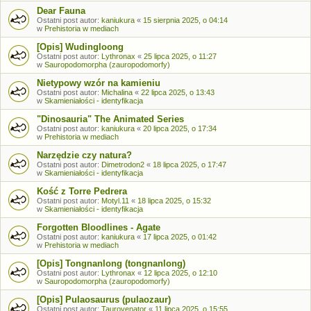
Dear Fauna
Ostatni post autor:
kaniukura
«
15 sierpnia 2025, o 04:14
w
Prehistoria w mediach
[Opis] Wudingloong
Ostatni post autor:
Lythronax
«
25 lipca 2025, o 11:27
w
Sauropodomorpha (zauropodomorfy)
Nietypowy wzór na kamieniu
Ostatni post autor:
Michalina
«
22 lipca 2025, o 13:43
w
Skamieniałości - identyfikacja
"Dinosauria" The Animated Series
Ostatni post autor:
kaniukura
«
20 lipca 2025, o 17:34
w
Prehistoria w mediach
Narzędzie czy natura?
Ostatni post autor:
Dimetrodon2
«
18 lipca 2025, o 17:47
w
Skamieniałości - identyfikacja
Kość z Torre Pedrera
Ostatni post autor:
Motyl.11
«
18 lipca 2025, o 15:32
w
Skamieniałości - identyfikacja
Forgotten Bloodlines - Agate
Ostatni post autor:
kaniukura
«
17 lipca 2025, o 01:42
w
Prehistoria w mediach
[Opis] Tongnanlong (tongnanlong)
Ostatni post autor:
Lythronax
«
12 lipca 2025, o 12:10
w
Sauropodomorpha (zauropodomorfy)
[Opis] Pulaosaurus (pulaozaur)
Ostatni post autor:
Taurovenator
«
11 lipca 2025, o 15:55