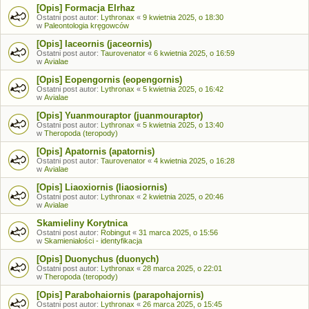
[Opis] Formacja Elrhaz
Ostatni post autor:
Lythronax
«
9 kwietnia 2025, o 18:30
w
Paleontologia kręgowców
[Opis] Iaceornis (jaceornis)
Ostatni post autor:
Taurovenator
«
6 kwietnia 2025, o 16:59
w
Avialae
[Opis] Eopengornis (eopengornis)
Ostatni post autor:
Lythronax
«
5 kwietnia 2025, o 16:42
w
Avialae
[Opis] Yuanmouraptor (juanmouraptor)
Ostatni post autor:
Lythronax
«
5 kwietnia 2025, o 13:40
w
Theropoda (teropody)
[Opis] Apatornis (apatornis)
Ostatni post autor:
Taurovenator
«
4 kwietnia 2025, o 16:28
w
Avialae
[Opis] Liaoxiornis (liaosiornis)
Ostatni post autor:
Lythronax
«
2 kwietnia 2025, o 20:46
w
Avialae
Skamieliny Korytnica
Ostatni post autor:
Robingut
«
31 marca 2025, o 15:56
w
Skamieniałości - identyfikacja
[Opis] Duonychus (duonych)
Ostatni post autor:
Lythronax
«
28 marca 2025, o 22:01
w
Theropoda (teropody)
[Opis] Parabohaiornis (parapohajornis)
Ostatni post autor:
Lythronax
«
26 marca 2025, o 15:45