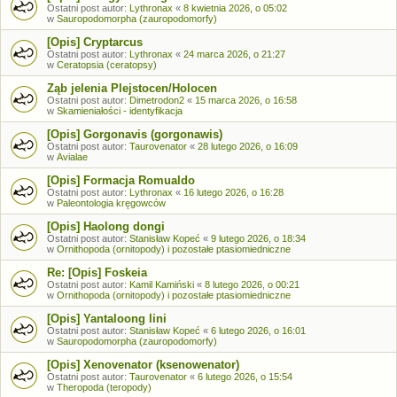
Ostatni post autor:
Lythronax
«
8 kwietnia 2026, o 05:02
w
Sauropodomorpha (zauropodomorfy)
[Opis] Cryptarcus
Ostatni post autor:
Lythronax
«
24 marca 2026, o 21:27
w
Ceratopsia (ceratopsy)
Ząb jelenia Plejstocen/Holocen
Ostatni post autor:
Dimetrodon2
«
15 marca 2026, o 16:58
w
Skamieniałości - identyfikacja
[Opis] Gorgonavis (gorgonawis)
Ostatni post autor:
Taurovenator
«
28 lutego 2026, o 16:09
w
Avialae
[Opis] Formacja Romualdo
Ostatni post autor:
Lythronax
«
16 lutego 2026, o 16:28
w
Paleontologia kręgowców
[Opis] Haolong dongi
Ostatni post autor:
Stanisław Kopeć
«
9 lutego 2026, o 18:34
w
Ornithopoda (ornitopody) i pozostałe ptasiomiedniczne
Re: [Opis] Foskeia
Ostatni post autor:
Kamil Kamiński
«
8 lutego 2026, o 00:21
w
Ornithopoda (ornitopody) i pozostałe ptasiomiedniczne
[Opis] Yantaloong lini
Ostatni post autor:
Stanisław Kopeć
«
6 lutego 2026, o 16:01
w
Sauropodomorpha (zauropodomorfy)
[Opis] Xenovenator (ksenowenator)
Ostatni post autor:
Taurovenator
«
6 lutego 2026, o 15:54
w
Theropoda (teropody)