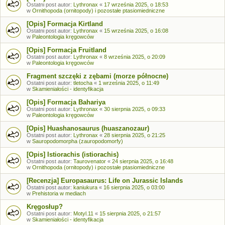
Ostatni post autor:
Lythronax
«
17 września 2025, o 18:53
w
Ornithopoda (ornitopody) i pozostałe ptasiomiedniczne
[Opis] Formacja Kirtland
Ostatni post autor:
Lythronax
«
15 września 2025, o 16:08
w
Paleontologia kręgowców
[Opis] Formacja Fruitland
Ostatni post autor:
Lythronax
«
8 września 2025, o 20:09
w
Paleontologia kręgowców
Fragment szczęki z zębami (morze północne)
Ostatni post autor:
tletocha
«
1 września 2025, o 11:49
w
Skamieniałości - identyfikacja
[Opis] Formacja Bahariya
Ostatni post autor:
Lythronax
«
30 sierpnia 2025, o 09:33
w
Paleontologia kręgowców
[Opis] Huashanosaurus (huaszanozaur)
Ostatni post autor:
Lythronax
«
28 sierpnia 2025, o 21:25
w
Sauropodomorpha (zauropodomorfy)
[Opis] Istiorachis (istiorachis)
Ostatni post autor:
Taurovenator
«
24 sierpnia 2025, o 16:48
w
Ornithopoda (ornitopody) i pozostałe ptasiomiedniczne
[Recenzja] Europasaurus: Life on Jurassic Islands
Ostatni post autor:
kaniukura
«
16 sierpnia 2025, o 03:00
w
Prehistoria w mediach
Kręgosłup?
Ostatni post autor:
Motyl.11
«
15 sierpnia 2025, o 21:57
w
Skamieniałości - identyfikacja