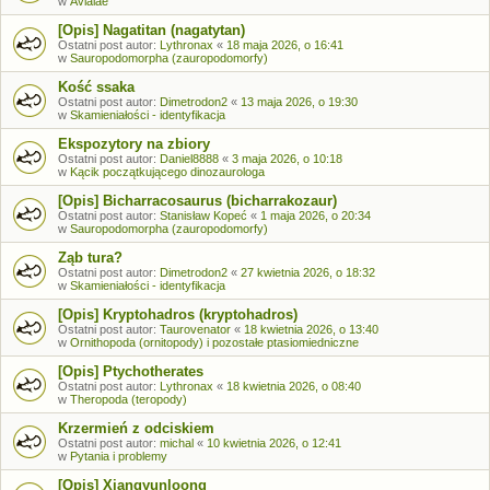
w
Avialae
[Opis] Nagatitan (nagatytan)
Ostatni post autor:
Lythronax
«
18 maja 2026, o 16:41
w
Sauropodomorpha (zauropodomorfy)
Kość ssaka
Ostatni post autor:
Dimetrodon2
«
13 maja 2026, o 19:30
w
Skamieniałości - identyfikacja
Ekspozytory na zbiory
Ostatni post autor:
Daniel8888
«
3 maja 2026, o 10:18
w
Kącik początkującego dinozaurologa
[Opis] Bicharracosaurus (bicharrakozaur)
Ostatni post autor:
Stanisław Kopeć
«
1 maja 2026, o 20:34
w
Sauropodomorpha (zauropodomorfy)
Ząb tura?
Ostatni post autor:
Dimetrodon2
«
27 kwietnia 2026, o 18:32
w
Skamieniałości - identyfikacja
[Opis] Kryptohadros (kryptohadros)
Ostatni post autor:
Taurovenator
«
18 kwietnia 2026, o 13:40
w
Ornithopoda (ornitopody) i pozostałe ptasiomiedniczne
[Opis] Ptychotherates
Ostatni post autor:
Lythronax
«
18 kwietnia 2026, o 08:40
w
Theropoda (teropody)
Krzermień z odciskiem
Ostatni post autor:
michal
«
10 kwietnia 2026, o 12:41
w
Pytania i problemy
[Opis] Xiangyunloong