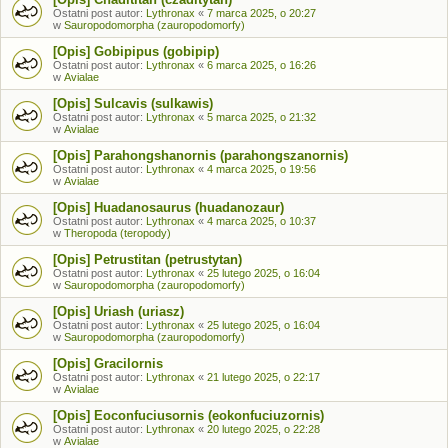
Ostatni post autor:
Lythronax
«
7 marca 2025, o 20:27
w
Sauropodomorpha (zauropodomorfy)
[Opis] Gobipipus (gobipip)
Ostatni post autor:
Lythronax
«
6 marca 2025, o 16:26
w
Avialae
[Opis] Sulcavis (sulkawis)
Ostatni post autor:
Lythronax
«
5 marca 2025, o 21:32
w
Avialae
[Opis] Parahongshanornis (parahongszanornis)
Ostatni post autor:
Lythronax
«
4 marca 2025, o 19:56
w
Avialae
[Opis] Huadanosaurus (huadanozaur)
Ostatni post autor:
Lythronax
«
4 marca 2025, o 10:37
w
Theropoda (teropody)
[Opis] Petrustitan (petrustytan)
Ostatni post autor:
Lythronax
«
25 lutego 2025, o 16:04
w
Sauropodomorpha (zauropodomorfy)
[Opis] Uriash (uriasz)
Ostatni post autor:
Lythronax
«
25 lutego 2025, o 16:04
w
Sauropodomorpha (zauropodomorfy)
[Opis] Gracilornis
Ostatni post autor:
Lythronax
«
21 lutego 2025, o 22:17
w
Avialae
[Opis] Eoconfuciusornis (eokonfuciuzornis)
Ostatni post autor:
Lythronax
«
20 lutego 2025, o 22:28
w
Avialae