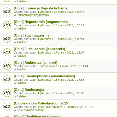
w
Avialae
[Opis] Formacja Bajo de la Carpa
Ostatni post autor:
Lythronax
«
25 marca 2025, o 09:45
w
Paleontologia kręgowców
[Opis] Noguerornis (noguerornis)
Ostatni post autor:
Lythronax
«
18 marca 2025, o 20:17
w
Avialae
[Opis] Yuanjiawaornis
Ostatni post autor:
Lythronax
«
18 marca 2025, o 09:01
w
Avialae
[Opis] Juehuaornis (jehuaornis)
Ostatni post autor:
Lythronax
«
17 marca 2025, o 21:04
w
Avialae
[Opis] Ambiortus (ambiort)
Ostatni post autor:
Taurovenator
«
14 marca 2025, o 11:44
w
Avialae
[Opis] Enantiophoenix (enantiofeniks)
Ostatni post autor:
Lythronax
«
13 marca 2025, o 17:53
w
Avialae
[Opis] Dunhuangia
Ostatni post autor:
Lythronax
«
12 marca 2025, o 20:00
w
Avialae
(O)polskie Dni Paleobiologii 2025
Ostatni post autor:
kryty_niekrytyczny
«
9 marca 2025, o 13:42
w
Co w skałach eroduje
[Opis] Chadititan (czaditytan)