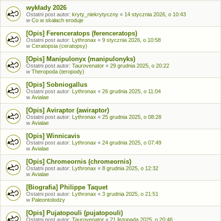
wykłady 2026
Ostatni post autor:
kryty_niekrytyczny
«
14 stycznia 2026, o 10:43
w
Co w skałach eroduje
[Opis] Ferenceratops (ferenceratops)
Ostatni post autor:
Lythronax
«
9 stycznia 2026, o 10:58
w
Ceratopsia (ceratopsy)
[Opis] Manipulonyx (manipulonyks)
Ostatni post autor:
Taurovenator
«
29 grudnia 2025, o 20:22
w
Theropoda (teropody)
[Opis] Sobniogallus
Ostatni post autor:
Lythronax
«
26 grudnia 2025, o 11:04
w
Avialae
[Opis] Aviraptor (awiraptor)
Ostatni post autor:
Lythronax
«
25 grudnia 2025, o 08:28
w
Avialae
[Opis] Winnicavis
Ostatni post autor:
Lythronax
«
24 grudnia 2025, o 07:49
w
Avialae
[Opis] Chromeornis (chromeornis)
Ostatni post autor:
Lythronax
«
8 grudnia 2025, o 12:32
w
Avialae
[Biografia] Philippe Taquet
Ostatni post autor:
Lythronax
«
3 grudnia 2025, o 21:51
w
Paleontolodzy
[Opis] Pujatopouli (pujatopouli)
Ostatni post autor:
Taurovenator
«
21 listopada 2025, o 20:46