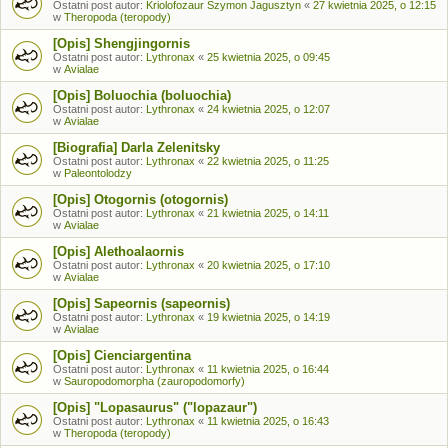
Ostatni post autor:
Kriolofozaur Szymon Jagusztyn
«
27 kwietnia 2025, o 12:15
w
Theropoda (teropody)
[Opis] Shengjingornis
Ostatni post autor:
Lythronax
«
25 kwietnia 2025, o 09:45
w
Avialae
[Opis] Boluochia (boluochia)
Ostatni post autor:
Lythronax
«
24 kwietnia 2025, o 12:07
w
Avialae
[Biografia] Darla Zelenitsky
Ostatni post autor:
Lythronax
«
22 kwietnia 2025, o 11:25
w
Paleontolodzy
[Opis] Otogornis (otogornis)
Ostatni post autor:
Lythronax
«
21 kwietnia 2025, o 14:11
w
Avialae
[Opis] Alethoalaornis
Ostatni post autor:
Lythronax
«
20 kwietnia 2025, o 17:10
w
Avialae
[Opis] Sapeornis (sapeornis)
Ostatni post autor:
Lythronax
«
19 kwietnia 2025, o 14:19
w
Avialae
[Opis] Cienciargentina
Ostatni post autor:
Lythronax
«
11 kwietnia 2025, o 16:44
w
Sauropodomorpha (zauropodomorfy)
[Opis] "Lopasaurus" ("lopazaur")
Ostatni post autor:
Lythronax
«
11 kwietnia 2025, o 16:43
w
Theropoda (teropody)