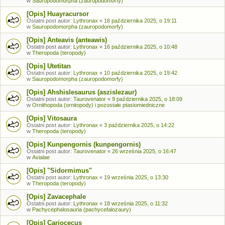
w
Sauropodomorpha (zauropodomorfy)
[Opis] Huayracursor
Ostatni post autor:
Lythronax
«
16 października 2025, o 19:11
w
Sauropodomorpha (zauropodomorfy)
[Opis] Anteavis (anteawis)
Ostatni post autor:
Lythronax
«
16 października 2025, o 10:48
w
Theropoda (teropody)
[Opis] Utetitan
Ostatni post autor:
Lythronax
«
10 października 2025, o 19:42
w
Sauropodomorpha (zauropodomorfy)
[Opis] Ahshislesaurus (aszislezaur)
Ostatni post autor:
Taurovenator
«
9 października 2025, o 18:09
w
Ornithopoda (ornitopody) i pozostałe ptasiomiedniczne
[Opis] Vitosaura
Ostatni post autor:
Lythronax
«
3 października 2025, o 14:22
w
Theropoda (teropody)
[Opis] Kunpengornis (kunpengornis)
Ostatni post autor:
Taurovenator
«
26 września 2025, o 16:47
w
Avialae
[Opis] "Sidormimus"
Ostatni post autor:
Lythronax
«
19 września 2025, o 13:30
w
Theropoda (teropody)
[Opis] Zavacephale
Ostatni post autor:
Lythronax
«
18 września 2025, o 11:32
w
Pachycephalosauria (pachycefalozaury)
[Opis] Cariocecus