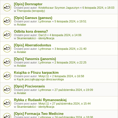
[Opis] Dornraptor
Ostatni post autor:
Kriolofozaur Szymon Jagusztyn
«
6 listopada 2024, o 18:03
w
Theropoda (teropody)
[Opis] Gansus (gansus)
Ostatni post autor:
Lythronax
«
5 listopada 2024, o 19:51
w
Avialae
Odbita kora drewna?
Ostatni post autor:
Dar13
«
4 listopada 2024, o 14:06
w
Skamieniałości - identyfikacja
[Opis] Aberratiodontus
Ostatni post autor:
Lythronax
«
3 listopada 2024, o 21:40
w
Avialae
[Opis] Yanornis (janornis)
Ostatni post autor:
Lythronax
«
2 listopada 2024, o 22:25
w
Avialae
Książka o Fliszu karpackim
Ostatni post autor:
Motyl.11
«
2 listopada 2024, o 16:58
w
Kącik początkującego dinozaurologa
[Opis] Piscivoravis
Ostatni post autor:
Lythronax
«
27 października 2024, o 19:09
w
Avialae
Rybka z Rudawki Rymanowskiej
Ostatni post autor:
Motyl.11
«
27 października 2024, o 15:44
w
Skamieniałości - identyfikacja
[Opis] Formacja Two Medicine
Ostatni post autor:
Lythronax
«
24 października 2024, o 18:08