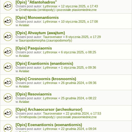
[Opis] "Atlantohadros"
Ostatni post autor:
Lythronax
«
12 stycznia 2025, o 17:43
w
Ornithopoda (ornitopody) i pozostałe ptasiomiedniczne
[Opis] Monoenantiornis
Ostatni post autor:
Lythronax
«
10 stycznia 2025, o 17:08
w
Avialae
[Opis] Ahvaytum (awajtum)
Ostatni post autor:
Taurovenator
«
8 stycznia 2025, o 17:29
w
Sauropodomorpha (zauropodomorfy)
[Opis] Pasquiaornis
Ostatni post autor:
Lythronax
«
6 stycznia 2025, o 08:25
w
Avialae
[Opis] Enantiornis (enantiornis)
Ostatni post autor:
Lythronax
«
1 stycznia 2025, o 09:36
w
Avialae
[Opis] Crosnoornis (krosnoornis)
Ostatni post autor:
Lythronax
«
26 grudnia 2024, o 09:36
w
Avialae
[Opis] Resoviaornis
Ostatni post autor:
Lythronax
«
25 grudnia 2024, o 08:22
w
Avialae
[Opis] Archaeocursor (archeokursor)
Ostatni post autor:
Taurovenator
«
22 grudnia 2024, o 17:53
w
Ornithopoda (ornitopody) i pozostałe ptasiomiedniczne
[Opis] Eoenantiornis (eoenantiornis)
Ostatni post autor:
Lythronax
«
22 grudnia 2024, o 09:04