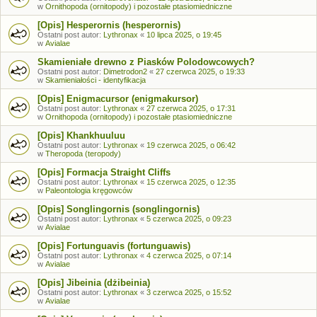
w
Ornithopoda (ornitopody) i pozostałe ptasiomiedniczne
[Opis] Hesperornis (hesperornis)
Ostatni post autor:
Lythronax
«
10 lipca 2025, o 19:45
w
Avialae
Skamieniałe drewno z Piasków Polodowcowych?
Ostatni post autor:
Dimetrodon2
«
27 czerwca 2025, o 19:33
w
Skamieniałości - identyfikacja
[Opis] Enigmacursor (enigmakursor)
Ostatni post autor:
Lythronax
«
27 czerwca 2025, o 17:31
w
Ornithopoda (ornitopody) i pozostałe ptasiomiedniczne
[Opis] Khankhuuluu
Ostatni post autor:
Lythronax
«
19 czerwca 2025, o 06:42
w
Theropoda (teropody)
[Opis] Formacja Straight Cliffs
Ostatni post autor:
Lythronax
«
15 czerwca 2025, o 12:35
w
Paleontologia kręgowców
[Opis] Songlingornis (songlingornis)
Ostatni post autor:
Lythronax
«
5 czerwca 2025, o 09:23
w
Avialae
[Opis] Fortunguavis (fortunguawis)
Ostatni post autor:
Lythronax
«
4 czerwca 2025, o 07:14
w
Avialae
[Opis] Jibeinia (dżibeinia)
Ostatni post autor:
Lythronax
«
3 czerwca 2025, o 15:52
w
Avialae