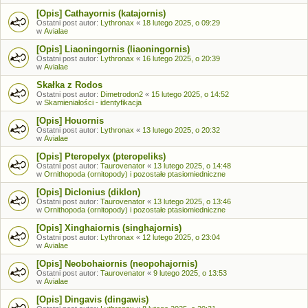
[Opis] Cathayornis (katajornis)
Ostatni post autor:
Lythronax
«
18 lutego 2025, o 09:29
w
Avialae
[Opis] Liaoningornis (liaoningornis)
Ostatni post autor:
Lythronax
«
16 lutego 2025, o 20:39
w
Avialae
Skałka z Rodos
Ostatni post autor:
Dimetrodon2
«
15 lutego 2025, o 14:52
w
Skamieniałości - identyfikacja
[Opis] Houornis
Ostatni post autor:
Lythronax
«
13 lutego 2025, o 20:32
w
Avialae
[Opis] Pteropelyx (pteropeliks)
Ostatni post autor:
Taurovenator
«
13 lutego 2025, o 14:48
w
Ornithopoda (ornitopody) i pozostałe ptasiomiedniczne
[Opis] Diclonius (diklon)
Ostatni post autor:
Taurovenator
«
13 lutego 2025, o 13:46
w
Ornithopoda (ornitopody) i pozostałe ptasiomiedniczne
[Opis] Xinghaiornis (singhajornis)
Ostatni post autor:
Lythronax
«
12 lutego 2025, o 23:04
w
Avialae
[Opis] Neobohaiornis (neopohajornis)
Ostatni post autor:
Taurovenator
«
9 lutego 2025, o 13:53
w
Avialae
[Opis] Dingavis (dingawis)