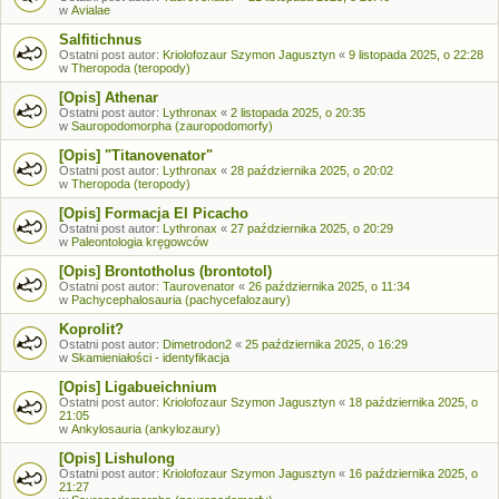
w
Avialae
Salfitichnus
Ostatni post autor:
Kriolofozaur Szymon Jagusztyn
«
9 listopada 2025, o 22:28
w
Theropoda (teropody)
[Opis] Athenar
Ostatni post autor:
Lythronax
«
2 listopada 2025, o 20:35
w
Sauropodomorpha (zauropodomorfy)
[Opis] "Titanovenator"
Ostatni post autor:
Lythronax
«
28 października 2025, o 20:02
w
Theropoda (teropody)
[Opis] Formacja El Picacho
Ostatni post autor:
Lythronax
«
27 października 2025, o 20:29
w
Paleontologia kręgowców
[Opis] Brontotholus (brontotol)
Ostatni post autor:
Taurovenator
«
26 października 2025, o 11:34
w
Pachycephalosauria (pachycefalozaury)
Koprolit?
Ostatni post autor:
Dimetrodon2
«
25 października 2025, o 16:29
w
Skamieniałości - identyfikacja
[Opis] Ligabueichnium
Ostatni post autor:
Kriolofozaur Szymon Jagusztyn
«
18 października 2025, o
21:05
w
Ankylosauria (ankylozaury)
[Opis] Lishulong
Ostatni post autor:
Kriolofozaur Szymon Jagusztyn
«
16 października 2025, o
21:27