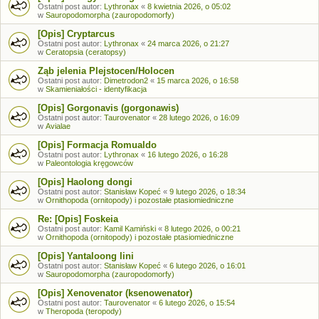
Ostatni post autor:
Lythronax
«
8 kwietnia 2026, o 05:02
w
Sauropodomorpha (zauropodomorfy)
[Opis] Cryptarcus
Ostatni post autor:
Lythronax
«
24 marca 2026, o 21:27
w
Ceratopsia (ceratopsy)
Ząb jelenia Plejstocen/Holocen
Ostatni post autor:
Dimetrodon2
«
15 marca 2026, o 16:58
w
Skamieniałości - identyfikacja
[Opis] Gorgonavis (gorgonawis)
Ostatni post autor:
Taurovenator
«
28 lutego 2026, o 16:09
w
Avialae
[Opis] Formacja Romualdo
Ostatni post autor:
Lythronax
«
16 lutego 2026, o 16:28
w
Paleontologia kręgowców
[Opis] Haolong dongi
Ostatni post autor:
Stanisław Kopeć
«
9 lutego 2026, o 18:34
w
Ornithopoda (ornitopody) i pozostałe ptasiomiedniczne
Re: [Opis] Foskeia
Ostatni post autor:
Kamil Kamiński
«
8 lutego 2026, o 00:21
w
Ornithopoda (ornitopody) i pozostałe ptasiomiedniczne
[Opis] Yantaloong lini
Ostatni post autor:
Stanisław Kopeć
«
6 lutego 2026, o 16:01
w
Sauropodomorpha (zauropodomorfy)
[Opis] Xenovenator (ksenowenator)
Ostatni post autor:
Taurovenator
«
6 lutego 2026, o 15:54
w
Theropoda (teropody)