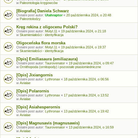
w
Paleontologia kręgowców
[Biografia] Daniela Schwarz
Ostatni post autor:
Utahraptor
«
20 października 2024, o 20:48
w
Paleontolodzy
Kręg rekina z oligocenu Polski?
Ostatni post autor:
Motyl.11
«
19 października 2024, o 21:18
w
Skamieniałości - identyfikacja
Oligoceńska flora morska
Ostatni post autor:
Motyl.11
«
19 października 2024, o 19:37
w
Skamieniałości - identyfikacja
[Opis] Emiliasaura (emiliazaura)
Ostatni post autor:
Taurovenator
«
19 października 2024, o 09:47
w
Ornithopoda (ornitopody) i pozostałe ptasiomiedniczne
[Opis] Jixiangornis
Ostatni post autor:
Lythronax
«
18 października 2024, o 06:56
w
Avialae
[Opis] Polarornis
Ostatni post autor:
Lythronax
«
17 października 2024, o 13:52
w
Avialae
[Opis] Asiahesperornis
Ostatni post autor:
Lythronax
«
13 października 2024, o 19:42
w
Avialae
[Opis] Magnusavis (magnusawis)
Ostatni post autor:
Taurovenator
«
13 października 2024, o 16:59
w
Avialae