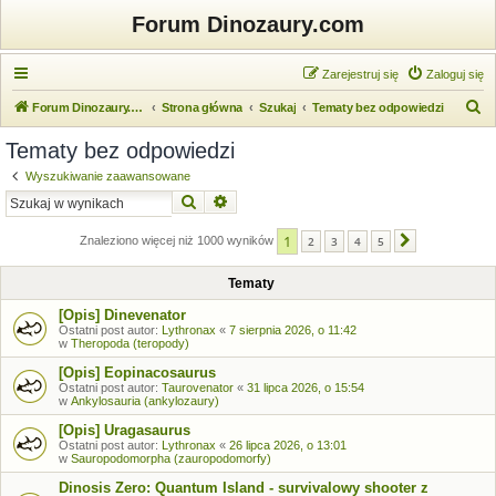
Forum Dinozaury.com
Zarejestruj się
Zaloguj się
S
Forum Dinozaury.com
Strona główna
Szukaj
Tematy bez odpowiedzi
z
Tematy bez odpowiedzi
u
Wyszukiwanie zaawansowane
k
Szukaj
Wyszukiwanie zaawansowane
a
1
j
Znaleziono więcej niż 1000 wyników
2
3
4
5
Następna
Tematy
[Opis] Dinevenator
Ostatni post autor:
Lythronax
«
7 sierpnia 2026, o 11:42
w
Theropoda (teropody)
[Opis] Eopinacosaurus
Ostatni post autor:
Taurovenator
«
31 lipca 2026, o 15:54
w
Ankylosauria (ankylozaury)
[Opis] Uragasaurus
Ostatni post autor:
Lythronax
«
26 lipca 2026, o 13:01
w
Sauropodomorpha (zauropodomorfy)
Dinosis Zero: Quantum Island - survivalowy shooter z