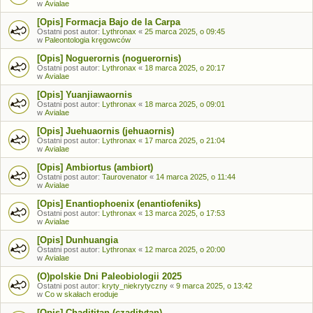
w
Avialae
[Opis] Formacja Bajo de la Carpa
Ostatni post autor:
Lythronax
«
25 marca 2025, o 09:45
w
Paleontologia kręgowców
[Opis] Noguerornis (noguerornis)
Ostatni post autor:
Lythronax
«
18 marca 2025, o 20:17
w
Avialae
[Opis] Yuanjiawaornis
Ostatni post autor:
Lythronax
«
18 marca 2025, o 09:01
w
Avialae
[Opis] Juehuaornis (jehuaornis)
Ostatni post autor:
Lythronax
«
17 marca 2025, o 21:04
w
Avialae
[Opis] Ambiortus (ambiort)
Ostatni post autor:
Taurovenator
«
14 marca 2025, o 11:44
w
Avialae
[Opis] Enantiophoenix (enantiofeniks)
Ostatni post autor:
Lythronax
«
13 marca 2025, o 17:53
w
Avialae
[Opis] Dunhuangia
Ostatni post autor:
Lythronax
«
12 marca 2025, o 20:00
w
Avialae
(O)polskie Dni Paleobiologii 2025
Ostatni post autor:
kryty_niekrytyczny
«
9 marca 2025, o 13:42
w
Co w skałach eroduje
[Opis] Chadititan (czaditytan)