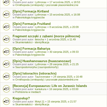
Ostatni post autor:
Lythronax
«
17 września 2025, o 18:53
w
Ornithopoda (ornitopody) i pozostałe ptasiomiedniczne
[Opis] Formacja Kirtland
Ostatni post autor:
Lythronax
«
15 września 2025, o 16:08
w
Paleontologia kręgowców
[Opis] Formacja Fruitland
Ostatni post autor:
Lythronax
«
8 września 2025, o 20:09
w
Paleontologia kręgowców
Fragment szczęki z zębami (morze północne)
Ostatni post autor:
tletocha
«
1 września 2025, o 11:49
w
Skamieniałości - identyfikacja
[Opis] Formacja Bahariya
Ostatni post autor:
Lythronax
«
30 sierpnia 2025, o 09:33
w
Paleontologia kręgowców
[Opis] Huashanosaurus (huaszanozaur)
Ostatni post autor:
Lythronax
«
28 sierpnia 2025, o 21:25
w
Sauropodomorpha (zauropodomorfy)
[Opis] Istiorachis (istiorachis)
Ostatni post autor:
Taurovenator
«
24 sierpnia 2025, o 16:48
w
Ornithopoda (ornitopody) i pozostałe ptasiomiedniczne
[Recenzja] Europasaurus: Life on Jurassic Islands
Ostatni post autor:
kaniukura
«
16 sierpnia 2025, o 03:00
w
Prehistoria w mediach
Kręgosłup?
Ostatni post autor:
Motyl.11
«
15 sierpnia 2025, o 21:57
w
Skamieniałości - identyfikacja