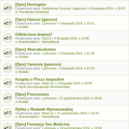
[Opis] Dornraptor
Ostatni post autor:
Kriolofozaur Szymon Jagusztyn
«
6 listopada 2024, o 18:03
w
Theropoda (teropody)
[Opis] Gansus (gansus)
Ostatni post autor:
Lythronax
«
5 listopada 2024, o 19:51
w
Avialae
Odbita kora drewna?
Ostatni post autor:
Dar13
«
4 listopada 2024, o 14:06
w
Skamieniałości - identyfikacja
[Opis] Aberratiodontus
Ostatni post autor:
Lythronax
«
3 listopada 2024, o 21:40
w
Avialae
[Opis] Yanornis (janornis)
Ostatni post autor:
Lythronax
«
2 listopada 2024, o 22:25
w
Avialae
Książka o Fliszu karpackim
Ostatni post autor:
Motyl.11
«
2 listopada 2024, o 16:58
w
Kącik początkującego dinozaurologa
[Opis] Piscivoravis
Ostatni post autor:
Lythronax
«
27 października 2024, o 19:09
w
Avialae
Rybka z Rudawki Rymanowskiej
Ostatni post autor:
Motyl.11
«
27 października 2024, o 15:44
w
Skamieniałości - identyfikacja
[Opis] Formacja Two Medicine
Ostatni post autor:
Lythronax
«
24 października 2024, o 18:08