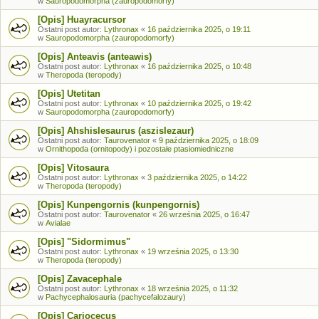
w
Sauropodomorpha (zauropodomorfy)
[Opis] Huayracursor
Ostatni post autor:
Lythronax
«
16 października 2025, o 19:11
w
Sauropodomorpha (zauropodomorfy)
[Opis] Anteavis (anteawis)
Ostatni post autor:
Lythronax
«
16 października 2025, o 10:48
w
Theropoda (teropody)
[Opis] Utetitan
Ostatni post autor:
Lythronax
«
10 października 2025, o 19:42
w
Sauropodomorpha (zauropodomorfy)
[Opis] Ahshislesaurus (aszislezaur)
Ostatni post autor:
Taurovenator
«
9 października 2025, o 18:09
w
Ornithopoda (ornitopody) i pozostałe ptasiomiedniczne
[Opis] Vitosaura
Ostatni post autor:
Lythronax
«
3 października 2025, o 14:22
w
Theropoda (teropody)
[Opis] Kunpengornis (kunpengornis)
Ostatni post autor:
Taurovenator
«
26 września 2025, o 16:47
w
Avialae
[Opis] "Sidormimus"
Ostatni post autor:
Lythronax
«
19 września 2025, o 13:30
w
Theropoda (teropody)
[Opis] Zavacephale
Ostatni post autor:
Lythronax
«
18 września 2025, o 11:32
w
Pachycephalosauria (pachycefalozaury)
[Opis] Cariocecus