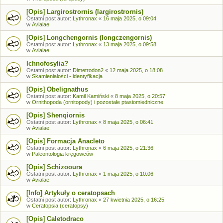
[Opis] Largirostrornis (largirostrornis)
Ostatni post autor:
Lythronax
«
16 maja 2025, o 09:04
w
Avialae
[Opis] Longchengornis (longczengornis)
Ostatni post autor:
Lythronax
«
13 maja 2025, o 09:58
w
Avialae
Ichnofosylia?
Ostatni post autor:
Dimetrodon2
«
12 maja 2025, o 18:08
w
Skamieniałości - identyfikacja
[Opis] Obelignathus
Ostatni post autor:
Kamil Kamiński
«
8 maja 2025, o 20:57
w
Ornithopoda (ornitopody) i pozostałe ptasiomiedniczne
[Opis] Shenqiornis
Ostatni post autor:
Lythronax
«
8 maja 2025, o 06:41
w
Avialae
[Opis] Formacja Anacleto
Ostatni post autor:
Lythronax
«
6 maja 2025, o 21:36
w
Paleontologia kręgowców
[Opis] Schizooura
Ostatni post autor:
Lythronax
«
1 maja 2025, o 10:06
w
Avialae
[Info] Artykuły o ceratopsach
Ostatni post autor:
Lythronax
«
27 kwietnia 2025, o 16:25
w
Ceratopsia (ceratopsy)
[Opis] Caletodraco