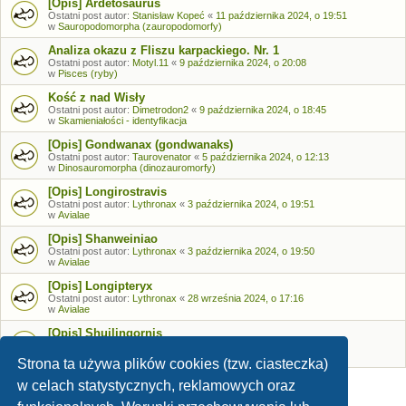
[Opis] Ardetosaurus
Ostatni post autor:
Stanisław Kopeć
«
11 października 2024, o 19:51
w
Sauropodomorpha (zauropodomorfy)
Analiza okazu z Fliszu karpackiego. Nr. 1
Ostatni post autor:
Motyl.11
«
9 października 2024, o 20:08
w
Pisces (ryby)
Kość z nad Wisły
Ostatni post autor:
Dimetrodon2
«
9 października 2024, o 18:45
w
Skamieniałości - identyfikacja
[Opis] Gondwanax (gondwanaks)
Ostatni post autor:
Taurovenator
«
5 października 2024, o 12:13
w
Dinosauromorpha (dinozauromorfy)
[Opis] Longirostravis
Ostatni post autor:
Lythronax
«
3 października 2024, o 19:51
w
Avialae
[Opis] Shanweiniao
Ostatni post autor:
Lythronax
«
3 października 2024, o 19:50
w
Avialae
[Opis] Longipteryx
Ostatni post autor:
Lythronax
«
28 września 2024, o 17:16
w
Avialae
[Opis] Shuilingornis
Ostatni post autor:
Lythronax
«
26 września 2024, o 17:53
w
Avialae
Strona ta używa plików cookies (tzw. ciasteczka)
w celach statystycznych, reklamowych oraz