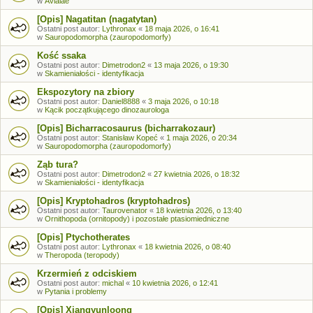
w
Avialae
[Opis] Nagatitan (nagatytan)
Ostatni post autor:
Lythronax
«
18 maja 2026, o 16:41
w
Sauropodomorpha (zauropodomorfy)
Kość ssaka
Ostatni post autor:
Dimetrodon2
«
13 maja 2026, o 19:30
w
Skamieniałości - identyfikacja
Ekspozytory na zbiory
Ostatni post autor:
Daniel8888
«
3 maja 2026, o 10:18
w
Kącik początkującego dinozaurologa
[Opis] Bicharracosaurus (bicharrakozaur)
Ostatni post autor:
Stanisław Kopeć
«
1 maja 2026, o 20:34
w
Sauropodomorpha (zauropodomorfy)
Ząb tura?
Ostatni post autor:
Dimetrodon2
«
27 kwietnia 2026, o 18:32
w
Skamieniałości - identyfikacja
[Opis] Kryptohadros (kryptohadros)
Ostatni post autor:
Taurovenator
«
18 kwietnia 2026, o 13:40
w
Ornithopoda (ornitopody) i pozostałe ptasiomiedniczne
[Opis] Ptychotherates
Ostatni post autor:
Lythronax
«
18 kwietnia 2026, o 08:40
w
Theropoda (teropody)
Krzermień z odciskiem
Ostatni post autor:
michal
«
10 kwietnia 2026, o 12:41
w
Pytania i problemy
[Opis] Xiangyunloong