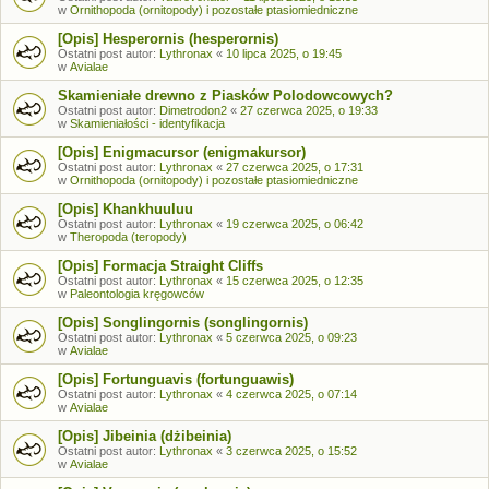
w
Ornithopoda (ornitopody) i pozostałe ptasiomiedniczne
[Opis] Hesperornis (hesperornis)
Ostatni post autor:
Lythronax
«
10 lipca 2025, o 19:45
w
Avialae
Skamieniałe drewno z Piasków Polodowcowych?
Ostatni post autor:
Dimetrodon2
«
27 czerwca 2025, o 19:33
w
Skamieniałości - identyfikacja
[Opis] Enigmacursor (enigmakursor)
Ostatni post autor:
Lythronax
«
27 czerwca 2025, o 17:31
w
Ornithopoda (ornitopody) i pozostałe ptasiomiedniczne
[Opis] Khankhuuluu
Ostatni post autor:
Lythronax
«
19 czerwca 2025, o 06:42
w
Theropoda (teropody)
[Opis] Formacja Straight Cliffs
Ostatni post autor:
Lythronax
«
15 czerwca 2025, o 12:35
w
Paleontologia kręgowców
[Opis] Songlingornis (songlingornis)
Ostatni post autor:
Lythronax
«
5 czerwca 2025, o 09:23
w
Avialae
[Opis] Fortunguavis (fortunguawis)
Ostatni post autor:
Lythronax
«
4 czerwca 2025, o 07:14
w
Avialae
[Opis] Jibeinia (dżibeinia)
Ostatni post autor:
Lythronax
«
3 czerwca 2025, o 15:52
w
Avialae