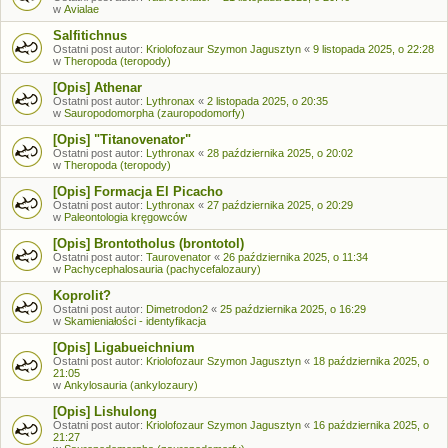
w
Avialae
Salfitichnus
Ostatni post autor:
Kriolofozaur Szymon Jagusztyn
«
9 listopada 2025, o 22:28
w
Theropoda (teropody)
[Opis] Athenar
Ostatni post autor:
Lythronax
«
2 listopada 2025, o 20:35
w
Sauropodomorpha (zauropodomorfy)
[Opis] "Titanovenator"
Ostatni post autor:
Lythronax
«
28 października 2025, o 20:02
w
Theropoda (teropody)
[Opis] Formacja El Picacho
Ostatni post autor:
Lythronax
«
27 października 2025, o 20:29
w
Paleontologia kręgowców
[Opis] Brontotholus (brontotol)
Ostatni post autor:
Taurovenator
«
26 października 2025, o 11:34
w
Pachycephalosauria (pachycefalozaury)
Koprolit?
Ostatni post autor:
Dimetrodon2
«
25 października 2025, o 16:29
w
Skamieniałości - identyfikacja
[Opis] Ligabueichnium
Ostatni post autor:
Kriolofozaur Szymon Jagusztyn
«
18 października 2025, o
21:05
w
Ankylosauria (ankylozaury)
[Opis] Lishulong
Ostatni post autor:
Kriolofozaur Szymon Jagusztyn
«
16 października 2025, o
21:27