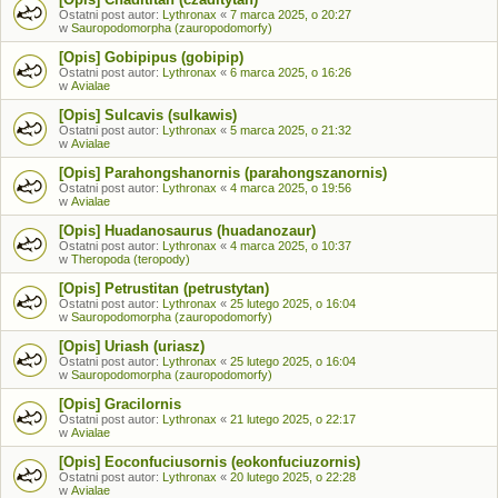
Ostatni post autor:
Lythronax
«
7 marca 2025, o 20:27
w
Sauropodomorpha (zauropodomorfy)
[Opis] Gobipipus (gobipip)
Ostatni post autor:
Lythronax
«
6 marca 2025, o 16:26
w
Avialae
[Opis] Sulcavis (sulkawis)
Ostatni post autor:
Lythronax
«
5 marca 2025, o 21:32
w
Avialae
[Opis] Parahongshanornis (parahongszanornis)
Ostatni post autor:
Lythronax
«
4 marca 2025, o 19:56
w
Avialae
[Opis] Huadanosaurus (huadanozaur)
Ostatni post autor:
Lythronax
«
4 marca 2025, o 10:37
w
Theropoda (teropody)
[Opis] Petrustitan (petrustytan)
Ostatni post autor:
Lythronax
«
25 lutego 2025, o 16:04
w
Sauropodomorpha (zauropodomorfy)
[Opis] Uriash (uriasz)
Ostatni post autor:
Lythronax
«
25 lutego 2025, o 16:04
w
Sauropodomorpha (zauropodomorfy)
[Opis] Gracilornis
Ostatni post autor:
Lythronax
«
21 lutego 2025, o 22:17
w
Avialae
[Opis] Eoconfuciusornis (eokonfuciuzornis)
Ostatni post autor:
Lythronax
«
20 lutego 2025, o 22:28
w
Avialae