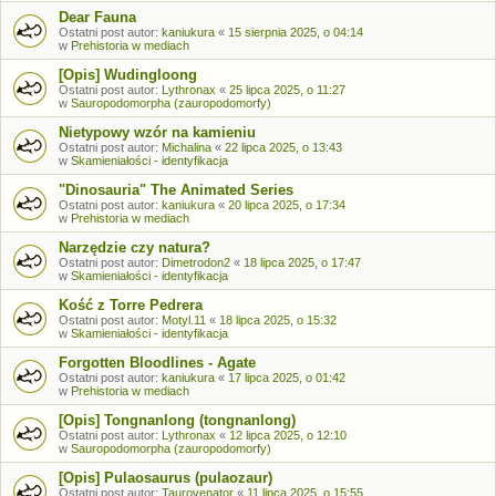
Dear Fauna
Ostatni post autor:
kaniukura
«
15 sierpnia 2025, o 04:14
w
Prehistoria w mediach
[Opis] Wudingloong
Ostatni post autor:
Lythronax
«
25 lipca 2025, o 11:27
w
Sauropodomorpha (zauropodomorfy)
Nietypowy wzór na kamieniu
Ostatni post autor:
Michalina
«
22 lipca 2025, o 13:43
w
Skamieniałości - identyfikacja
"Dinosauria" The Animated Series
Ostatni post autor:
kaniukura
«
20 lipca 2025, o 17:34
w
Prehistoria w mediach
Narzędzie czy natura?
Ostatni post autor:
Dimetrodon2
«
18 lipca 2025, o 17:47
w
Skamieniałości - identyfikacja
Kość z Torre Pedrera
Ostatni post autor:
Motyl.11
«
18 lipca 2025, o 15:32
w
Skamieniałości - identyfikacja
Forgotten Bloodlines - Agate
Ostatni post autor:
kaniukura
«
17 lipca 2025, o 01:42
w
Prehistoria w mediach
[Opis] Tongnanlong (tongnanlong)
Ostatni post autor:
Lythronax
«
12 lipca 2025, o 12:10
w
Sauropodomorpha (zauropodomorfy)
[Opis] Pulaosaurus (pulaozaur)
Ostatni post autor:
Taurovenator
«
11 lipca 2025, o 15:55