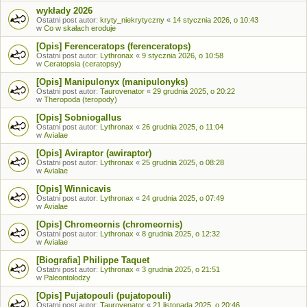
wykłady 2026
Ostatni post autor:
kryty_niekrytyczny
«
14 stycznia 2026, o 10:43
w
Co w skałach eroduje
[Opis] Ferenceratops (ferenceratops)
Ostatni post autor:
Lythronax
«
9 stycznia 2026, o 10:58
w
Ceratopsia (ceratopsy)
[Opis] Manipulonyx (manipulonyks)
Ostatni post autor:
Taurovenator
«
29 grudnia 2025, o 20:22
w
Theropoda (teropody)
[Opis] Sobniogallus
Ostatni post autor:
Lythronax
«
26 grudnia 2025, o 11:04
w
Avialae
[Opis] Aviraptor (awiraptor)
Ostatni post autor:
Lythronax
«
25 grudnia 2025, o 08:28
w
Avialae
[Opis] Winnicavis
Ostatni post autor:
Lythronax
«
24 grudnia 2025, o 07:49
w
Avialae
[Opis] Chromeornis (chromeornis)
Ostatni post autor:
Lythronax
«
8 grudnia 2025, o 12:32
w
Avialae
[Biografia] Philippe Taquet
Ostatni post autor:
Lythronax
«
3 grudnia 2025, o 21:51
w
Paleontolodzy
[Opis] Pujatopouli (pujatopouli)
Ostatni post autor:
Taurovenator
«
21 listopada 2025, o 20:46