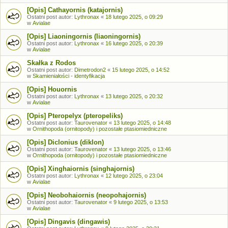
[Opis] Cathayornis (katajornis)
Ostatni post autor:
Lythronax
«
18 lutego 2025, o 09:29
w
Avialae
[Opis] Liaoningornis (liaoningornis)
Ostatni post autor:
Lythronax
«
16 lutego 2025, o 20:39
w
Avialae
Skałka z Rodos
Ostatni post autor:
Dimetrodon2
«
15 lutego 2025, o 14:52
w
Skamieniałości - identyfikacja
[Opis] Houornis
Ostatni post autor:
Lythronax
«
13 lutego 2025, o 20:32
w
Avialae
[Opis] Pteropelyx (pteropeliks)
Ostatni post autor:
Taurovenator
«
13 lutego 2025, o 14:48
w
Ornithopoda (ornitopody) i pozostałe ptasiomiedniczne
[Opis] Diclonius (diklon)
Ostatni post autor:
Taurovenator
«
13 lutego 2025, o 13:46
w
Ornithopoda (ornitopody) i pozostałe ptasiomiedniczne
[Opis] Xinghaiornis (singhajornis)
Ostatni post autor:
Lythronax
«
12 lutego 2025, o 23:04
w
Avialae
[Opis] Neobohaiornis (neopohajornis)
Ostatni post autor:
Taurovenator
«
9 lutego 2025, o 13:53
w
Avialae
[Opis] Dingavis (dingawis)