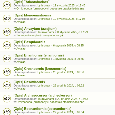
[Opis] "Atlantohadros"
Ostatni post autor:
Lythronax
«
12 stycznia 2025, o 17:43
w
Ornithopoda (ornitopody) i pozostałe ptasiomiedniczne
[Opis] Monoenantiornis
Ostatni post autor:
Lythronax
«
10 stycznia 2025, o 17:08
w
Avialae
[Opis] Ahvaytum (awajtum)
Ostatni post autor:
Taurovenator
«
8 stycznia 2025, o 17:29
w
Sauropodomorpha (zauropodomorfy)
[Opis] Pasquiaornis
Ostatni post autor:
Lythronax
«
6 stycznia 2025, o 08:25
w
Avialae
[Opis] Enantiornis (enantiornis)
Ostatni post autor:
Lythronax
«
1 stycznia 2025, o 09:36
w
Avialae
[Opis] Crosnoornis (krosnoornis)
Ostatni post autor:
Lythronax
«
26 grudnia 2024, o 09:36
w
Avialae
[Opis] Resoviaornis
Ostatni post autor:
Lythronax
«
25 grudnia 2024, o 08:22
w
Avialae
[Opis] Archaeocursor (archeokursor)
Ostatni post autor:
Taurovenator
«
22 grudnia 2024, o 17:53
w
Ornithopoda (ornitopody) i pozostałe ptasiomiedniczne
[Opis] Eoenantiornis (eoenantiornis)
Ostatni post autor:
Lythronax
«
22 grudnia 2024, o 09:04