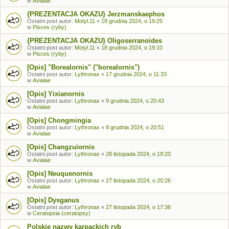
w
Avialae
{PREZENTACJA OKAZU} Jerzmanskaephos
Ostatni post autor:
Motyl.11
«
18 grudnia 2024, o 19:25
w
Pisces (ryby)
{PREZENTACJA OKAZU} Oligoserranoides
Ostatni post autor:
Motyl.11
«
18 grudnia 2024, o 19:10
w
Pisces (ryby)
[Opis] "Borealornis" ("borealornis")
Ostatni post autor:
Lythronax
«
17 grudnia 2024, o 11:33
w
Avialae
[Opis] Yixianornis
Ostatni post autor:
Lythronax
«
9 grudnia 2024, o 20:43
w
Avialae
[Opis] Chongmingia
Ostatni post autor:
Lythronax
«
8 grudnia 2024, o 20:51
w
Avialae
[Opis] Changzuiornis
Ostatni post autor:
Lythronax
«
28 listopada 2024, o 19:20
w
Avialae
[Opis] Neuquenornis
Ostatni post autor:
Lythronax
«
27 listopada 2024, o 20:26
w
Avialae
[Opis] Dysganus
Ostatni post autor:
Lythronax
«
27 listopada 2024, o 17:36
w
Ceratopsia (ceratopsy)
Polskie nazwy karpackich ryb