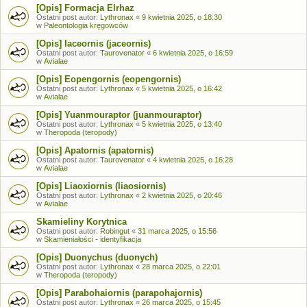
[Opis] Formacja Elrhaz
Ostatni post autor:
Lythronax
«
9 kwietnia 2025, o 18:30
w
Paleontologia kręgowców
[Opis] Iaceornis (jaceornis)
Ostatni post autor:
Taurovenator
«
6 kwietnia 2025, o 16:59
w
Avialae
[Opis] Eopengornis (eopengornis)
Ostatni post autor:
Lythronax
«
5 kwietnia 2025, o 16:42
w
Avialae
[Opis] Yuanmouraptor (juanmouraptor)
Ostatni post autor:
Lythronax
«
5 kwietnia 2025, o 13:40
w
Theropoda (teropody)
[Opis] Apatornis (apatornis)
Ostatni post autor:
Taurovenator
«
4 kwietnia 2025, o 16:28
w
Avialae
[Opis] Liaoxiornis (liaosiornis)
Ostatni post autor:
Lythronax
«
2 kwietnia 2025, o 20:46
w
Avialae
Skamieliny Korytnica
Ostatni post autor:
Robingut
«
31 marca 2025, o 15:56
w
Skamieniałości - identyfikacja
[Opis] Duonychus (duonych)
Ostatni post autor:
Lythronax
«
28 marca 2025, o 22:01
w
Theropoda (teropody)
[Opis] Parabohaiornis (parapohajornis)
Ostatni post autor:
Lythronax
«
26 marca 2025, o 15:45