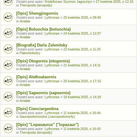
Ostatni post autor:
Kriolofozaur Szymon Jagusztyn
«
27 kwietnia 2025, o 12:15
w
Theropoda (teropody)
[Opis] Shengjingornis
Ostatni post autor:
Lythronax
«
25 kwietnia 2025, o 09:45
w
Avialae
[Opis] Boluochia (boluochia)
Ostatni post autor:
Lythronax
«
24 kwietnia 2025, o 12:07
w
Avialae
[Biografia] Darla Zelenitsky
Ostatni post autor:
Lythronax
«
22 kwietnia 2025, o 11:25
w
Paleontolodzy
[Opis] Otogornis (otogornis)
Ostatni post autor:
Lythronax
«
21 kwietnia 2025, o 14:11
w
Avialae
[Opis] Alethoalaornis
Ostatni post autor:
Lythronax
«
20 kwietnia 2025, o 17:10
w
Avialae
[Opis] Sapeornis (sapeornis)
Ostatni post autor:
Lythronax
«
19 kwietnia 2025, o 14:19
w
Avialae
[Opis] Cienciargentina
Ostatni post autor:
Lythronax
«
11 kwietnia 2025, o 16:44
w
Sauropodomorpha (zauropodomorfy)
[Opis] "Lopasaurus" ("lopazaur")
Ostatni post autor:
Lythronax
«
11 kwietnia 2025, o 16:43
w
Theropoda (teropody)