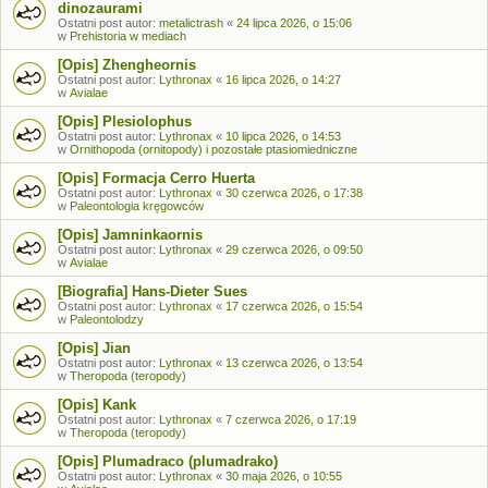
dinozaurami
Ostatni post autor:
metalictrash
«
24 lipca 2026, o 15:06
w
Prehistoria w mediach
[Opis] Zhengheornis
Ostatni post autor:
Lythronax
«
16 lipca 2026, o 14:27
w
Avialae
[Opis] Plesiolophus
Ostatni post autor:
Lythronax
«
10 lipca 2026, o 14:53
w
Ornithopoda (ornitopody) i pozostałe ptasiomiedniczne
[Opis] Formacja Cerro Huerta
Ostatni post autor:
Lythronax
«
30 czerwca 2026, o 17:38
w
Paleontologia kręgowców
[Opis] Jamninkaornis
Ostatni post autor:
Lythronax
«
29 czerwca 2026, o 09:50
w
Avialae
[Biografia] Hans-Dieter Sues
Ostatni post autor:
Lythronax
«
17 czerwca 2026, o 15:54
w
Paleontolodzy
[Opis] Jian
Ostatni post autor:
Lythronax
«
13 czerwca 2026, o 13:54
w
Theropoda (teropody)
[Opis] Kank
Ostatni post autor:
Lythronax
«
7 czerwca 2026, o 17:19
w
Theropoda (teropody)
[Opis] Plumadraco (plumadrako)
Ostatni post autor:
Lythronax
«
30 maja 2026, o 10:55