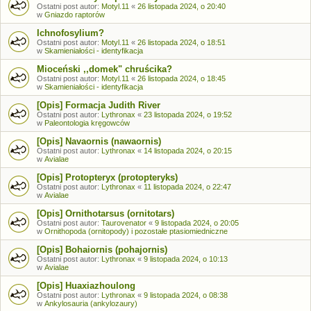
Ostatni post autor:
Motyl.11
«
26 listopada 2024, o 20:40
w
Gniazdo raptorów
Ichnofosylium?
Ostatni post autor:
Motyl.11
«
26 listopada 2024, o 18:51
w
Skamieniałości - identyfikacja
Mioceński ,,domek" chruścika?
Ostatni post autor:
Motyl.11
«
26 listopada 2024, o 18:45
w
Skamieniałości - identyfikacja
[Opis] Formacja Judith River
Ostatni post autor:
Lythronax
«
23 listopada 2024, o 19:52
w
Paleontologia kręgowców
[Opis] Navaornis (nawaornis)
Ostatni post autor:
Lythronax
«
14 listopada 2024, o 20:15
w
Avialae
[Opis] Protopteryx (protopteryks)
Ostatni post autor:
Lythronax
«
11 listopada 2024, o 22:47
w
Avialae
[Opis] Ornithotarsus (ornitotars)
Ostatni post autor:
Taurovenator
«
9 listopada 2024, o 20:05
w
Ornithopoda (ornitopody) i pozostałe ptasiomiedniczne
[Opis] Bohaiornis (pohajornis)
Ostatni post autor:
Lythronax
«
9 listopada 2024, o 10:13
w
Avialae
[Opis] Huaxiazhoulong
Ostatni post autor:
Lythronax
«
9 listopada 2024, o 08:38
w
Ankylosauria (ankylozaury)