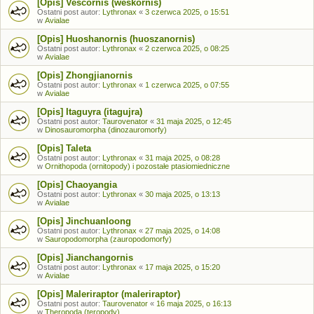
[Opis] Vescornis (weskornis)
Ostatni post autor:
Lythronax
«
3 czerwca 2025, o 15:51
w
Avialae
[Opis] Huoshanornis (huoszanornis)
Ostatni post autor:
Lythronax
«
2 czerwca 2025, o 08:25
w
Avialae
[Opis] Zhongjianornis
Ostatni post autor:
Lythronax
«
1 czerwca 2025, o 07:55
w
Avialae
[Opis] Itaguyra (itagujra)
Ostatni post autor:
Taurovenator
«
31 maja 2025, o 12:45
w
Dinosauromorpha (dinozauromorfy)
[Opis] Taleta
Ostatni post autor:
Lythronax
«
31 maja 2025, o 08:28
w
Ornithopoda (ornitopody) i pozostałe ptasiomiedniczne
[Opis] Chaoyangia
Ostatni post autor:
Lythronax
«
30 maja 2025, o 13:13
w
Avialae
[Opis] Jinchuanloong
Ostatni post autor:
Lythronax
«
27 maja 2025, o 14:08
w
Sauropodomorpha (zauropodomorfy)
[Opis] Jianchangornis
Ostatni post autor:
Lythronax
«
17 maja 2025, o 15:20
w
Avialae
[Opis] Maleriraptor (maleriraptor)
Ostatni post autor:
Taurovenator
«
16 maja 2025, o 16:13
w
Theropoda (teropody)