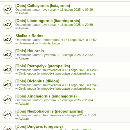
[Opis] Cathayornis (katajornis)
Ostatni post autor:
Lythronax
«
18 lutego 2025, o 09:29
w
Avialae
[Opis] Liaoningornis (liaoningornis)
Ostatni post autor:
Lythronax
«
16 lutego 2025, o 20:39
w
Avialae
Skałka z Rodos
Ostatni post autor:
Dimetrodon2
«
15 lutego 2025, o 14:52
w
Skamieniałości - identyfikacja
[Opis] Houornis
Ostatni post autor:
Lythronax
«
13 lutego 2025, o 20:32
w
Avialae
[Opis] Pteropelyx (pteropeliks)
Ostatni post autor:
Taurovenator
«
13 lutego 2025, o 14:48
w
Ornithopoda (ornitopody) i pozostałe ptasiomiedniczne
[Opis] Diclonius (diklon)
Ostatni post autor:
Taurovenator
«
13 lutego 2025, o 13:46
w
Ornithopoda (ornitopody) i pozostałe ptasiomiedniczne
[Opis] Xinghaiornis (singhajornis)
Ostatni post autor:
Lythronax
«
12 lutego 2025, o 23:04
w
Avialae
[Opis] Neobohaiornis (neopohajornis)
Ostatni post autor:
Taurovenator
«
9 lutego 2025, o 13:53
w
Avialae
[Opis] Dingavis (dingawis)