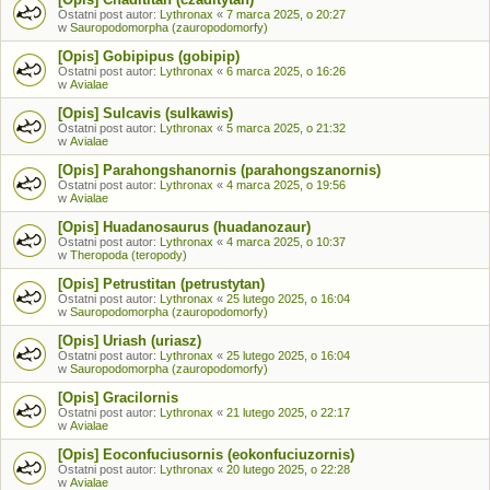
Ostatni post autor:
Lythronax
«
7 marca 2025, o 20:27
w
Sauropodomorpha (zauropodomorfy)
[Opis] Gobipipus (gobipip)
Ostatni post autor:
Lythronax
«
6 marca 2025, o 16:26
w
Avialae
[Opis] Sulcavis (sulkawis)
Ostatni post autor:
Lythronax
«
5 marca 2025, o 21:32
w
Avialae
[Opis] Parahongshanornis (parahongszanornis)
Ostatni post autor:
Lythronax
«
4 marca 2025, o 19:56
w
Avialae
[Opis] Huadanosaurus (huadanozaur)
Ostatni post autor:
Lythronax
«
4 marca 2025, o 10:37
w
Theropoda (teropody)
[Opis] Petrustitan (petrustytan)
Ostatni post autor:
Lythronax
«
25 lutego 2025, o 16:04
w
Sauropodomorpha (zauropodomorfy)
[Opis] Uriash (uriasz)
Ostatni post autor:
Lythronax
«
25 lutego 2025, o 16:04
w
Sauropodomorpha (zauropodomorfy)
[Opis] Gracilornis
Ostatni post autor:
Lythronax
«
21 lutego 2025, o 22:17
w
Avialae
[Opis] Eoconfuciusornis (eokonfuciuzornis)
Ostatni post autor:
Lythronax
«
20 lutego 2025, o 22:28
w
Avialae