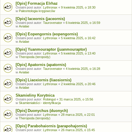
[Opis] Formacja Elrhaz
Ostatni post autor:
Lythronax
«
9 kwietnia 2025, o 18:30
w
Paleontologia kręgowców
[Opis] Iaceornis (jaceornis)
Ostatni post autor:
Taurovenator
«
6 kwietnia 2025, o 16:59
w
Avialae
[Opis] Eopengornis (eopengornis)
Ostatni post autor:
Lythronax
«
5 kwietnia 2025, o 16:42
w
Avialae
[Opis] Yuanmouraptor (juanmouraptor)
Ostatni post autor:
Lythronax
«
5 kwietnia 2025, o 13:40
w
Theropoda (teropody)
[Opis] Apatornis (apatornis)
Ostatni post autor:
Taurovenator
«
4 kwietnia 2025, o 16:28
w
Avialae
[Opis] Liaoxiornis (liaosiornis)
Ostatni post autor:
Lythronax
«
2 kwietnia 2025, o 20:46
w
Avialae
Skamieliny Korytnica
Ostatni post autor:
Robingut
«
31 marca 2025, o 15:56
w
Skamieniałości - identyfikacja
[Opis] Duonychus (duonych)
Ostatni post autor:
Lythronax
«
28 marca 2025, o 22:01
w
Theropoda (teropody)
[Opis] Parabohaiornis (parapohajornis)
Ostatni post autor:
Lythronax
«
26 marca 2025, o 15:45