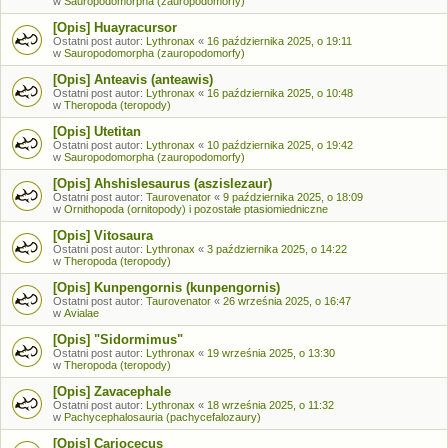
w
Sauropodomorpha (zauropodomorfy)
[Opis] Huayracursor
Ostatni post autor:
Lythronax
«
16 października 2025, o 19:11
w
Sauropodomorpha (zauropodomorfy)
[Opis] Anteavis (anteawis)
Ostatni post autor:
Lythronax
«
16 października 2025, o 10:48
w
Theropoda (teropody)
[Opis] Utetitan
Ostatni post autor:
Lythronax
«
10 października 2025, o 19:42
w
Sauropodomorpha (zauropodomorfy)
[Opis] Ahshislesaurus (aszislezaur)
Ostatni post autor:
Taurovenator
«
9 października 2025, o 18:09
w
Ornithopoda (ornitopody) i pozostałe ptasiomiedniczne
[Opis] Vitosaura
Ostatni post autor:
Lythronax
«
3 października 2025, o 14:22
w
Theropoda (teropody)
[Opis] Kunpengornis (kunpengornis)
Ostatni post autor:
Taurovenator
«
26 września 2025, o 16:47
w
Avialae
[Opis] "Sidormimus"
Ostatni post autor:
Lythronax
«
19 września 2025, o 13:30
w
Theropoda (teropody)
[Opis] Zavacephale
Ostatni post autor:
Lythronax
«
18 września 2025, o 11:32
w
Pachycephalosauria (pachycefalozaury)
[Opis] Cariocecus