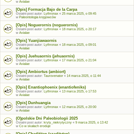
w
Avialae
[Opis] Formacja Bajo de la Carpa
Ostatni post autor:
Lythronax
«
25 marca 2025, o 09:45
w
Paleontologia kręgowców
[Opis] Noguerornis (noguerornis)
Ostatni post autor:
Lythronax
«
18 marca 2025, o 20:17
w
Avialae
[Opis] Yuanjiawaornis
Ostatni post autor:
Lythronax
«
18 marca 2025, o 09:01
w
Avialae
[Opis] Juehuaornis (jehuaornis)
Ostatni post autor:
Lythronax
«
17 marca 2025, o 21:04
w
Avialae
[Opis] Ambiortus (ambiort)
Ostatni post autor:
Taurovenator
«
14 marca 2025, o 11:44
w
Avialae
[Opis] Enantiophoenix (enantiofeniks)
Ostatni post autor:
Lythronax
«
13 marca 2025, o 17:53
w
Avialae
[Opis] Dunhuangia
Ostatni post autor:
Lythronax
«
12 marca 2025, o 20:00
w
Avialae
(O)polskie Dni Paleobiologii 2025
Ostatni post autor:
kryty_niekrytyczny
«
9 marca 2025, o 13:42
w
Co w skałach eroduje
[Opis] Chadititan (czaditytan)