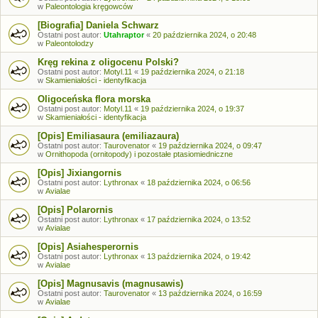
w
Paleontologia kręgowców
[Biografia] Daniela Schwarz
Ostatni post autor:
Utahraptor
«
20 października 2024, o 20:48
w
Paleontolodzy
Kręg rekina z oligocenu Polski?
Ostatni post autor:
Motyl.11
«
19 października 2024, o 21:18
w
Skamieniałości - identyfikacja
Oligoceńska flora morska
Ostatni post autor:
Motyl.11
«
19 października 2024, o 19:37
w
Skamieniałości - identyfikacja
[Opis] Emiliasaura (emiliazaura)
Ostatni post autor:
Taurovenator
«
19 października 2024, o 09:47
w
Ornithopoda (ornitopody) i pozostałe ptasiomiedniczne
[Opis] Jixiangornis
Ostatni post autor:
Lythronax
«
18 października 2024, o 06:56
w
Avialae
[Opis] Polarornis
Ostatni post autor:
Lythronax
«
17 października 2024, o 13:52
w
Avialae
[Opis] Asiahesperornis
Ostatni post autor:
Lythronax
«
13 października 2024, o 19:42
w
Avialae
[Opis] Magnusavis (magnusawis)
Ostatni post autor:
Taurovenator
«
13 października 2024, o 16:59
w
Avialae