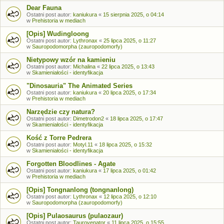
Dear Fauna
Ostatni post autor:
kaniukura
«
15 sierpnia 2025, o 04:14
w
Prehistoria w mediach
[Opis] Wudingloong
Ostatni post autor:
Lythronax
«
25 lipca 2025, o 11:27
w
Sauropodomorpha (zauropodomorfy)
Nietypowy wzór na kamieniu
Ostatni post autor:
Michalina
«
22 lipca 2025, o 13:43
w
Skamieniałości - identyfikacja
"Dinosauria" The Animated Series
Ostatni post autor:
kaniukura
«
20 lipca 2025, o 17:34
w
Prehistoria w mediach
Narzędzie czy natura?
Ostatni post autor:
Dimetrodon2
«
18 lipca 2025, o 17:47
w
Skamieniałości - identyfikacja
Kość z Torre Pedrera
Ostatni post autor:
Motyl.11
«
18 lipca 2025, o 15:32
w
Skamieniałości - identyfikacja
Forgotten Bloodlines - Agate
Ostatni post autor:
kaniukura
«
17 lipca 2025, o 01:42
w
Prehistoria w mediach
[Opis] Tongnanlong (tongnanlong)
Ostatni post autor:
Lythronax
«
12 lipca 2025, o 12:10
w
Sauropodomorpha (zauropodomorfy)
[Opis] Pulaosaurus (pulaozaur)
Ostatni post autor:
Taurovenator
«
11 lipca 2025, o 15:55