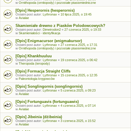
w
Ornithopoda (ornitopody) i pozostałe ptasiomiedniczne
[Opis] Hesperornis (hesperornis)
Ostatni post autor:
Lythronax
«
10 lipca 2025, o 19:45
w
Avialae
Skamieniałe drewno z Piasków Polodowcowych?
Ostatni post autor:
Dimetrodon2
«
27 czerwca 2025, o 19:33
w
Skamieniałości - identyfikacja
[Opis] Enigmacursor (enigmakursor)
Ostatni post autor:
Lythronax
«
27 czerwca 2025, o 17:31
w
Ornithopoda (ornitopody) i pozostałe ptasiomiedniczne
[Opis] Khankhuuluu
Ostatni post autor:
Lythronax
«
19 czerwca 2025, o 06:42
w
Theropoda (teropody)
[Opis] Formacja Straight Cliffs
Ostatni post autor:
Lythronax
«
15 czerwca 2025, o 12:35
w
Paleontologia kręgowców
[Opis] Songlingornis (songlingornis)
Ostatni post autor:
Lythronax
«
5 czerwca 2025, o 09:23
w
Avialae
[Opis] Fortunguavis (fortunguawis)
Ostatni post autor:
Lythronax
«
4 czerwca 2025, o 07:14
w
Avialae
[Opis] Jibeinia (dżibeinia)
Ostatni post autor:
Lythronax
«
3 czerwca 2025, o 15:52
w
Avialae