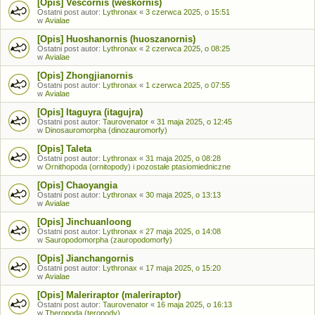
[Opis] Vescornis (weskornis)
Ostatni post autor:
Lythronax
«
3 czerwca 2025, o 15:51
w
Avialae
[Opis] Huoshanornis (huoszanornis)
Ostatni post autor:
Lythronax
«
2 czerwca 2025, o 08:25
w
Avialae
[Opis] Zhongjianornis
Ostatni post autor:
Lythronax
«
1 czerwca 2025, o 07:55
w
Avialae
[Opis] Itaguyra (itagujra)
Ostatni post autor:
Taurovenator
«
31 maja 2025, o 12:45
w
Dinosauromorpha (dinozauromorfy)
[Opis] Taleta
Ostatni post autor:
Lythronax
«
31 maja 2025, o 08:28
w
Ornithopoda (ornitopody) i pozostałe ptasiomiedniczne
[Opis] Chaoyangia
Ostatni post autor:
Lythronax
«
30 maja 2025, o 13:13
w
Avialae
[Opis] Jinchuanloong
Ostatni post autor:
Lythronax
«
27 maja 2025, o 14:08
w
Sauropodomorpha (zauropodomorfy)
[Opis] Jianchangornis
Ostatni post autor:
Lythronax
«
17 maja 2025, o 15:20
w
Avialae
[Opis] Maleriraptor (maleriraptor)
Ostatni post autor:
Taurovenator
«
16 maja 2025, o 16:13
w
Theropoda (teropody)