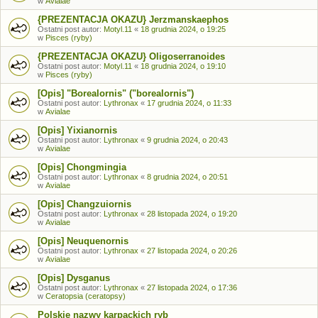
w
Avialae
{PREZENTACJA OKAZU} Jerzmanskaephos
Ostatni post autor:
Motyl.11
«
18 grudnia 2024, o 19:25
w
Pisces (ryby)
{PREZENTACJA OKAZU} Oligoserranoides
Ostatni post autor:
Motyl.11
«
18 grudnia 2024, o 19:10
w
Pisces (ryby)
[Opis] "Borealornis" ("borealornis")
Ostatni post autor:
Lythronax
«
17 grudnia 2024, o 11:33
w
Avialae
[Opis] Yixianornis
Ostatni post autor:
Lythronax
«
9 grudnia 2024, o 20:43
w
Avialae
[Opis] Chongmingia
Ostatni post autor:
Lythronax
«
8 grudnia 2024, o 20:51
w
Avialae
[Opis] Changzuiornis
Ostatni post autor:
Lythronax
«
28 listopada 2024, o 19:20
w
Avialae
[Opis] Neuquenornis
Ostatni post autor:
Lythronax
«
27 listopada 2024, o 20:26
w
Avialae
[Opis] Dysganus
Ostatni post autor:
Lythronax
«
27 listopada 2024, o 17:36
w
Ceratopsia (ceratopsy)
Polskie nazwy karpackich ryb