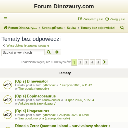
Forum Dinozaury.com
Zarejestruj się
Zaloguj się
S
Forum Dinozaury.com
Strona główna
Szukaj
Tematy bez odpowiedzi
z
Tematy bez odpowiedzi
u
Wyszukiwanie zaawansowane
k
Szukaj
Wyszukiwanie zaawansowane
a
1
j
Znaleziono więcej niż 1000 wyników
2
3
4
5
Następna
Tematy
[Opis] Dinevenator
Ostatni post autor:
Lythronax
«
7 sierpnia 2026, o 11:42
w
Theropoda (teropody)
[Opis] Eopinacosaurus
Ostatni post autor:
Taurovenator
«
31 lipca 2026, o 15:54
w
Ankylosauria (ankylozaury)
[Opis] Uragasaurus
Ostatni post autor:
Lythronax
«
26 lipca 2026, o 13:01
w
Sauropodomorpha (zauropodomorfy)
Dinosis Zero: Quantum Island - survivalowy shooter z