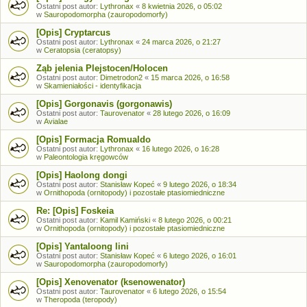
Ostatni post autor:
Lythronax
«
8 kwietnia 2026, o 05:02
w
Sauropodomorpha (zauropodomorfy)
[Opis] Cryptarcus
Ostatni post autor:
Lythronax
«
24 marca 2026, o 21:27
w
Ceratopsia (ceratopsy)
Ząb jelenia Plejstocen/Holocen
Ostatni post autor:
Dimetrodon2
«
15 marca 2026, o 16:58
w
Skamieniałości - identyfikacja
[Opis] Gorgonavis (gorgonawis)
Ostatni post autor:
Taurovenator
«
28 lutego 2026, o 16:09
w
Avialae
[Opis] Formacja Romualdo
Ostatni post autor:
Lythronax
«
16 lutego 2026, o 16:28
w
Paleontologia kręgowców
[Opis] Haolong dongi
Ostatni post autor:
Stanisław Kopeć
«
9 lutego 2026, o 18:34
w
Ornithopoda (ornitopody) i pozostałe ptasiomiedniczne
Re: [Opis] Foskeia
Ostatni post autor:
Kamil Kamiński
«
8 lutego 2026, o 00:21
w
Ornithopoda (ornitopody) i pozostałe ptasiomiedniczne
[Opis] Yantaloong lini
Ostatni post autor:
Stanisław Kopeć
«
6 lutego 2026, o 16:01
w
Sauropodomorpha (zauropodomorfy)
[Opis] Xenovenator (ksenowenator)
Ostatni post autor:
Taurovenator
«
6 lutego 2026, o 15:54
w
Theropoda (teropody)