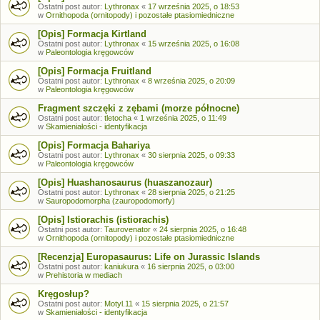
Ostatni post autor:
Lythronax
«
17 września 2025, o 18:53
w
Ornithopoda (ornitopody) i pozostałe ptasiomiedniczne
[Opis] Formacja Kirtland
Ostatni post autor:
Lythronax
«
15 września 2025, o 16:08
w
Paleontologia kręgowców
[Opis] Formacja Fruitland
Ostatni post autor:
Lythronax
«
8 września 2025, o 20:09
w
Paleontologia kręgowców
Fragment szczęki z zębami (morze północne)
Ostatni post autor:
tletocha
«
1 września 2025, o 11:49
w
Skamieniałości - identyfikacja
[Opis] Formacja Bahariya
Ostatni post autor:
Lythronax
«
30 sierpnia 2025, o 09:33
w
Paleontologia kręgowców
[Opis] Huashanosaurus (huaszanozaur)
Ostatni post autor:
Lythronax
«
28 sierpnia 2025, o 21:25
w
Sauropodomorpha (zauropodomorfy)
[Opis] Istiorachis (istiorachis)
Ostatni post autor:
Taurovenator
«
24 sierpnia 2025, o 16:48
w
Ornithopoda (ornitopody) i pozostałe ptasiomiedniczne
[Recenzja] Europasaurus: Life on Jurassic Islands
Ostatni post autor:
kaniukura
«
16 sierpnia 2025, o 03:00
w
Prehistoria w mediach
Kręgosłup?
Ostatni post autor:
Motyl.11
«
15 sierpnia 2025, o 21:57
w
Skamieniałości - identyfikacja