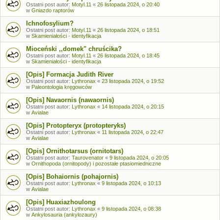
Ostatni post autor:
Motyl.11
«
26 listopada 2024, o 20:40
w
Gniazdo raptorów
Ichnofosylium?
Ostatni post autor:
Motyl.11
«
26 listopada 2024, o 18:51
w
Skamieniałości - identyfikacja
Mioceński ,,domek" chruścika?
Ostatni post autor:
Motyl.11
«
26 listopada 2024, o 18:45
w
Skamieniałości - identyfikacja
[Opis] Formacja Judith River
Ostatni post autor:
Lythronax
«
23 listopada 2024, o 19:52
w
Paleontologia kręgowców
[Opis] Navaornis (nawaornis)
Ostatni post autor:
Lythronax
«
14 listopada 2024, o 20:15
w
Avialae
[Opis] Protopteryx (protopteryks)
Ostatni post autor:
Lythronax
«
11 listopada 2024, o 22:47
w
Avialae
[Opis] Ornithotarsus (ornitotars)
Ostatni post autor:
Taurovenator
«
9 listopada 2024, o 20:05
w
Ornithopoda (ornitopody) i pozostałe ptasiomiedniczne
[Opis] Bohaiornis (pohajornis)
Ostatni post autor:
Lythronax
«
9 listopada 2024, o 10:13
w
Avialae
[Opis] Huaxiazhoulong
Ostatni post autor:
Lythronax
«
9 listopada 2024, o 08:38
w
Ankylosauria (ankylozaury)