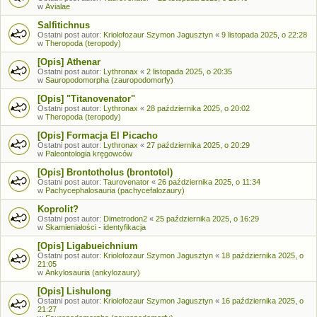
w
Avialae
Salfitichnus
Ostatni post autor:
Kriolofozaur Szymon Jagusztyn
«
9 listopada 2025, o 22:28
w
Theropoda (teropody)
[Opis] Athenar
Ostatni post autor:
Lythronax
«
2 listopada 2025, o 20:35
w
Sauropodomorpha (zauropodomorfy)
[Opis] "Titanovenator"
Ostatni post autor:
Lythronax
«
28 października 2025, o 20:02
w
Theropoda (teropody)
[Opis] Formacja El Picacho
Ostatni post autor:
Lythronax
«
27 października 2025, o 20:29
w
Paleontologia kręgowców
[Opis] Brontotholus (brontotol)
Ostatni post autor:
Taurovenator
«
26 października 2025, o 11:34
w
Pachycephalosauria (pachycefalozaury)
Koprolit?
Ostatni post autor:
Dimetrodon2
«
25 października 2025, o 16:29
w
Skamieniałości - identyfikacja
[Opis] Ligabueichnium
Ostatni post autor:
Kriolofozaur Szymon Jagusztyn
«
18 października 2025, o
21:05
w
Ankylosauria (ankylozaury)
[Opis] Lishulong
Ostatni post autor:
Kriolofozaur Szymon Jagusztyn
«
16 października 2025, o
21:27