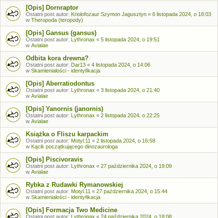
[Opis] Dornraptor
Ostatni post autor:
Kriolofozaur Szymon Jagusztyn
«
6 listopada 2024, o 18:03
w
Theropoda (teropody)
[Opis] Gansus (gansus)
Ostatni post autor:
Lythronax
«
5 listopada 2024, o 19:51
w
Avialae
Odbita kora drewna?
Ostatni post autor:
Dar13
«
4 listopada 2024, o 14:06
w
Skamieniałości - identyfikacja
[Opis] Aberratiodontus
Ostatni post autor:
Lythronax
«
3 listopada 2024, o 21:40
w
Avialae
[Opis] Yanornis (janornis)
Ostatni post autor:
Lythronax
«
2 listopada 2024, o 22:25
w
Avialae
Książka o Fliszu karpackim
Ostatni post autor:
Motyl.11
«
2 listopada 2024, o 16:58
w
Kącik początkującego dinozaurologa
[Opis] Piscivoravis
Ostatni post autor:
Lythronax
«
27 października 2024, o 19:09
w
Avialae
Rybka z Rudawki Rymanowskiej
Ostatni post autor:
Motyl.11
«
27 października 2024, o 15:44
w
Skamieniałości - identyfikacja
[Opis] Formacja Two Medicine
Ostatni post autor:
Lythronax
«
24 października 2024, o 18:08