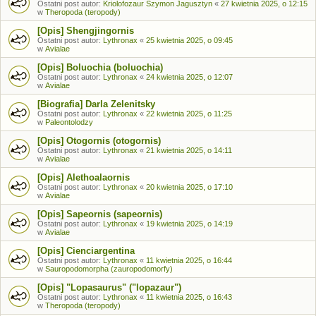
Ostatni post autor:
Kriolofozaur Szymon Jagusztyn
«
27 kwietnia 2025, o 12:15
w
Theropoda (teropody)
[Opis] Shengjingornis
Ostatni post autor:
Lythronax
«
25 kwietnia 2025, o 09:45
w
Avialae
[Opis] Boluochia (boluochia)
Ostatni post autor:
Lythronax
«
24 kwietnia 2025, o 12:07
w
Avialae
[Biografia] Darla Zelenitsky
Ostatni post autor:
Lythronax
«
22 kwietnia 2025, o 11:25
w
Paleontolodzy
[Opis] Otogornis (otogornis)
Ostatni post autor:
Lythronax
«
21 kwietnia 2025, o 14:11
w
Avialae
[Opis] Alethoalaornis
Ostatni post autor:
Lythronax
«
20 kwietnia 2025, o 17:10
w
Avialae
[Opis] Sapeornis (sapeornis)
Ostatni post autor:
Lythronax
«
19 kwietnia 2025, o 14:19
w
Avialae
[Opis] Cienciargentina
Ostatni post autor:
Lythronax
«
11 kwietnia 2025, o 16:44
w
Sauropodomorpha (zauropodomorfy)
[Opis] "Lopasaurus" ("lopazaur")
Ostatni post autor:
Lythronax
«
11 kwietnia 2025, o 16:43
w
Theropoda (teropody)