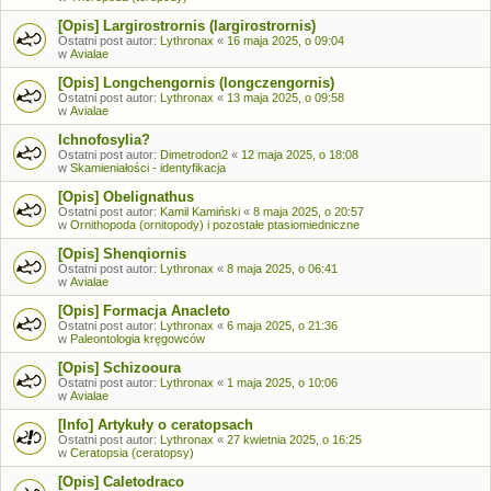
[Opis] Largirostrornis (largirostrornis)
Ostatni post autor:
Lythronax
«
16 maja 2025, o 09:04
w
Avialae
[Opis] Longchengornis (longczengornis)
Ostatni post autor:
Lythronax
«
13 maja 2025, o 09:58
w
Avialae
Ichnofosylia?
Ostatni post autor:
Dimetrodon2
«
12 maja 2025, o 18:08
w
Skamieniałości - identyfikacja
[Opis] Obelignathus
Ostatni post autor:
Kamil Kamiński
«
8 maja 2025, o 20:57
w
Ornithopoda (ornitopody) i pozostałe ptasiomiedniczne
[Opis] Shenqiornis
Ostatni post autor:
Lythronax
«
8 maja 2025, o 06:41
w
Avialae
[Opis] Formacja Anacleto
Ostatni post autor:
Lythronax
«
6 maja 2025, o 21:36
w
Paleontologia kręgowców
[Opis] Schizooura
Ostatni post autor:
Lythronax
«
1 maja 2025, o 10:06
w
Avialae
[Info] Artykuły o ceratopsach
Ostatni post autor:
Lythronax
«
27 kwietnia 2025, o 16:25
w
Ceratopsia (ceratopsy)
[Opis] Caletodraco