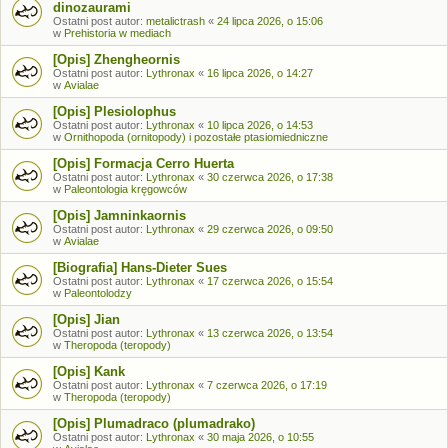
dinozaurami
Ostatni post autor:
metalictrash
«
24 lipca 2026, o 15:06
w
Prehistoria w mediach
[Opis] Zhengheornis
Ostatni post autor:
Lythronax
«
16 lipca 2026, o 14:27
w
Avialae
[Opis] Plesiolophus
Ostatni post autor:
Lythronax
«
10 lipca 2026, o 14:53
w
Ornithopoda (ornitopody) i pozostałe ptasiomiedniczne
[Opis] Formacja Cerro Huerta
Ostatni post autor:
Lythronax
«
30 czerwca 2026, o 17:38
w
Paleontologia kręgowców
[Opis] Jamninkaornis
Ostatni post autor:
Lythronax
«
29 czerwca 2026, o 09:50
w
Avialae
[Biografia] Hans-Dieter Sues
Ostatni post autor:
Lythronax
«
17 czerwca 2026, o 15:54
w
Paleontolodzy
[Opis] Jian
Ostatni post autor:
Lythronax
«
13 czerwca 2026, o 13:54
w
Theropoda (teropody)
[Opis] Kank
Ostatni post autor:
Lythronax
«
7 czerwca 2026, o 17:19
w
Theropoda (teropody)
[Opis] Plumadraco (plumadrako)
Ostatni post autor:
Lythronax
«
30 maja 2026, o 10:55