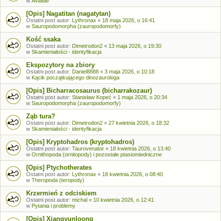
w
Avialae
[Opis] Nagatitan (nagatytan)
Ostatni post autor:
Lythronax
«
18 maja 2026, o 16:41
w
Sauropodomorpha (zauropodomorfy)
Kość ssaka
Ostatni post autor:
Dimetrodon2
«
13 maja 2026, o 19:30
w
Skamieniałości - identyfikacja
Ekspozytory na zbiory
Ostatni post autor:
Daniel8888
«
3 maja 2026, o 10:18
w
Kącik początkującego dinozaurologa
[Opis] Bicharracosaurus (bicharrakozaur)
Ostatni post autor:
Stanisław Kopeć
«
1 maja 2026, o 20:34
w
Sauropodomorpha (zauropodomorfy)
Ząb tura?
Ostatni post autor:
Dimetrodon2
«
27 kwietnia 2026, o 18:32
w
Skamieniałości - identyfikacja
[Opis] Kryptohadros (kryptohadros)
Ostatni post autor:
Taurovenator
«
18 kwietnia 2026, o 13:40
w
Ornithopoda (ornitopody) i pozostałe ptasiomiedniczne
[Opis] Ptychotherates
Ostatni post autor:
Lythronax
«
18 kwietnia 2026, o 08:40
w
Theropoda (teropody)
Krzermień z odciskiem
Ostatni post autor:
michal
«
10 kwietnia 2026, o 12:41
w
Pytania i problemy
[Opis] Xiangyunloong