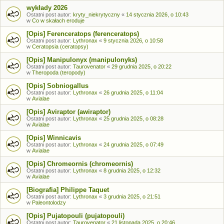
wykłady 2026
Ostatni post autor:
kryty_niekrytyczny
«
14 stycznia 2026, o 10:43
w
Co w skałach eroduje
[Opis] Ferenceratops (ferenceratops)
Ostatni post autor:
Lythronax
«
9 stycznia 2026, o 10:58
w
Ceratopsia (ceratopsy)
[Opis] Manipulonyx (manipulonyks)
Ostatni post autor:
Taurovenator
«
29 grudnia 2025, o 20:22
w
Theropoda (teropody)
[Opis] Sobniogallus
Ostatni post autor:
Lythronax
«
26 grudnia 2025, o 11:04
w
Avialae
[Opis] Aviraptor (awiraptor)
Ostatni post autor:
Lythronax
«
25 grudnia 2025, o 08:28
w
Avialae
[Opis] Winnicavis
Ostatni post autor:
Lythronax
«
24 grudnia 2025, o 07:49
w
Avialae
[Opis] Chromeornis (chromeornis)
Ostatni post autor:
Lythronax
«
8 grudnia 2025, o 12:32
w
Avialae
[Biografia] Philippe Taquet
Ostatni post autor:
Lythronax
«
3 grudnia 2025, o 21:51
w
Paleontolodzy
[Opis] Pujatopouli (pujatopouli)
Ostatni post autor:
Taurovenator
«
21 listopada 2025, o 20:46