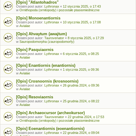
[Opis] "Atlantohadros"
Ostatni post autor:
Lythronax
«
12 stycznia 2025, o 17:43
w
Ornithopoda (ornitopody) i pozostałe ptasiomiedniczne
[Opis] Monoenantiornis
Ostatni post autor:
Lythronax
«
10 stycznia 2025, o 17:08
w
Avialae
[Opis] Ahvaytum (awajtum)
Ostatni post autor:
Taurovenator
«
8 stycznia 2025, o 17:29
w
Sauropodomorpha (zauropodomorfy)
[Opis] Pasquiaornis
Ostatni post autor:
Lythronax
«
6 stycznia 2025, o 08:25
w
Avialae
[Opis] Enantiornis (enantiornis)
Ostatni post autor:
Lythronax
«
1 stycznia 2025, o 09:36
w
Avialae
[Opis] Crosnoornis (krosnoornis)
Ostatni post autor:
Lythronax
«
26 grudnia 2024, o 09:36
w
Avialae
[Opis] Resoviaornis
Ostatni post autor:
Lythronax
«
25 grudnia 2024, o 08:22
w
Avialae
[Opis] Archaeocursor (archeokursor)
Ostatni post autor:
Taurovenator
«
22 grudnia 2024, o 17:53
w
Ornithopoda (ornitopody) i pozostałe ptasiomiedniczne
[Opis] Eoenantiornis (eoenantiornis)
Ostatni post autor:
Lythronax
«
22 grudnia 2024, o 09:04