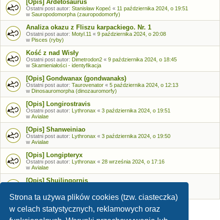
[Opis] Ardetosaurus
Ostatni post autor:
Stanisław Kopeć
«
11 października 2024, o 19:51
w
Sauropodomorpha (zauropodomorfy)
Analiza okazu z Fliszu karpackiego. Nr. 1
Ostatni post autor:
Motyl.11
«
9 października 2024, o 20:08
w
Pisces (ryby)
Kość z nad Wisły
Ostatni post autor:
Dimetrodon2
«
9 października 2024, o 18:45
w
Skamieniałości - identyfikacja
[Opis] Gondwanax (gondwanaks)
Ostatni post autor:
Taurovenator
«
5 października 2024, o 12:13
w
Dinosauromorpha (dinozauromorfy)
[Opis] Longirostravis
Ostatni post autor:
Lythronax
«
3 października 2024, o 19:51
w
Avialae
[Opis] Shanweiniao
Ostatni post autor:
Lythronax
«
3 października 2024, o 19:50
w
Avialae
[Opis] Longipteryx
Ostatni post autor:
Lythronax
«
28 września 2024, o 17:16
w
Avialae
[Opis] Shuilingornis
Ostatni post autor:
Lythronax
«
26 września 2024, o 17:53
w
Avialae
Strona ta używa plików cookies (tzw. ciasteczka)
w celach statystycznych, reklamowych oraz