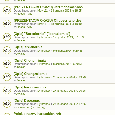
w
Avialae
{PREZENTACJA OKAZU} Jerzmanskaephos
Ostatni post autor:
Motyl.11
«
18 grudnia 2024, o 19:25
w
Pisces (ryby)
{PREZENTACJA OKAZU} Oligoserranoides
Ostatni post autor:
Motyl.11
«
18 grudnia 2024, o 19:10
w
Pisces (ryby)
[Opis] "Borealornis" ("borealornis")
Ostatni post autor:
Lythronax
«
17 grudnia 2024, o 11:33
w
Avialae
[Opis] Yixianornis
Ostatni post autor:
Lythronax
«
9 grudnia 2024, o 20:43
w
Avialae
[Opis] Chongmingia
Ostatni post autor:
Lythronax
«
8 grudnia 2024, o 20:51
w
Avialae
[Opis] Changzuiornis
Ostatni post autor:
Lythronax
«
28 listopada 2024, o 19:20
w
Avialae
[Opis] Neuquenornis
Ostatni post autor:
Lythronax
«
27 listopada 2024, o 20:26
w
Avialae
[Opis] Dysganus
Ostatni post autor:
Lythronax
«
27 listopada 2024, o 17:36
w
Ceratopsia (ceratopsy)
Polskie nazwy karpackich ryb