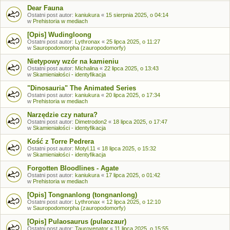
Dear Fauna
Ostatni post autor:
kaniukura
«
15 sierpnia 2025, o 04:14
w
Prehistoria w mediach
[Opis] Wudingloong
Ostatni post autor:
Lythronax
«
25 lipca 2025, o 11:27
w
Sauropodomorpha (zauropodomorfy)
Nietypowy wzór na kamieniu
Ostatni post autor:
Michalina
«
22 lipca 2025, o 13:43
w
Skamieniałości - identyfikacja
"Dinosauria" The Animated Series
Ostatni post autor:
kaniukura
«
20 lipca 2025, o 17:34
w
Prehistoria w mediach
Narzędzie czy natura?
Ostatni post autor:
Dimetrodon2
«
18 lipca 2025, o 17:47
w
Skamieniałości - identyfikacja
Kość z Torre Pedrera
Ostatni post autor:
Motyl.11
«
18 lipca 2025, o 15:32
w
Skamieniałości - identyfikacja
Forgotten Bloodlines - Agate
Ostatni post autor:
kaniukura
«
17 lipca 2025, o 01:42
w
Prehistoria w mediach
[Opis] Tongnanlong (tongnanlong)
Ostatni post autor:
Lythronax
«
12 lipca 2025, o 12:10
w
Sauropodomorpha (zauropodomorfy)
[Opis] Pulaosaurus (pulaozaur)
Ostatni post autor:
Taurovenator
«
11 lipca 2025, o 15:55