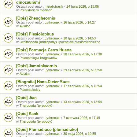
dinozaurami
Ostatni post autor:
metalictrash
«
24 lipca 2026, o 15:06
w
Prehistoria w mediach
[Opis] Zhengheornis
Ostatni post autor:
Lythronax
«
16 lipca 2026, o 14:27
w
Avialae
[Opis] Plesiolophus
Ostatni post autor:
Lythronax
«
10 lipca 2026, o 14:53
w
Ornithopoda (ornitopody) i pozostałe ptasiomiedniczne
[Opis] Formacja Cerro Huerta
Ostatni post autor:
Lythronax
«
30 czerwca 2026, o 17:38
w
Paleontologia kręgowców
[Opis] Jamninkaornis
Ostatni post autor:
Lythronax
«
29 czerwca 2026, o 09:50
w
Avialae
[Biografia] Hans-Dieter Sues
Ostatni post autor:
Lythronax
«
17 czerwca 2026, o 15:54
w
Paleontolodzy
[Opis] Jian
Ostatni post autor:
Lythronax
«
13 czerwca 2026, o 13:54
w
Theropoda (teropody)
[Opis] Kank
Ostatni post autor:
Lythronax
«
7 czerwca 2026, o 17:19
w
Theropoda (teropody)
[Opis] Plumadraco (plumadrako)
Ostatni post autor:
Lythronax
«
30 maja 2026, o 10:55