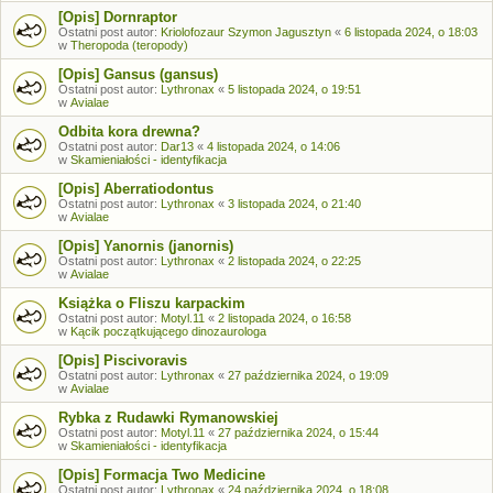
[Opis] Dornraptor
Ostatni post autor:
Kriolofozaur Szymon Jagusztyn
«
6 listopada 2024, o 18:03
w
Theropoda (teropody)
[Opis] Gansus (gansus)
Ostatni post autor:
Lythronax
«
5 listopada 2024, o 19:51
w
Avialae
Odbita kora drewna?
Ostatni post autor:
Dar13
«
4 listopada 2024, o 14:06
w
Skamieniałości - identyfikacja
[Opis] Aberratiodontus
Ostatni post autor:
Lythronax
«
3 listopada 2024, o 21:40
w
Avialae
[Opis] Yanornis (janornis)
Ostatni post autor:
Lythronax
«
2 listopada 2024, o 22:25
w
Avialae
Książka o Fliszu karpackim
Ostatni post autor:
Motyl.11
«
2 listopada 2024, o 16:58
w
Kącik początkującego dinozaurologa
[Opis] Piscivoravis
Ostatni post autor:
Lythronax
«
27 października 2024, o 19:09
w
Avialae
Rybka z Rudawki Rymanowskiej
Ostatni post autor:
Motyl.11
«
27 października 2024, o 15:44
w
Skamieniałości - identyfikacja
[Opis] Formacja Two Medicine
Ostatni post autor:
Lythronax
«
24 października 2024, o 18:08