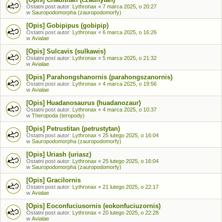
Ostatni post autor:
Lythronax
«
7 marca 2025, o 20:27
w
Sauropodomorpha (zauropodomorfy)
[Opis] Gobipipus (gobipip)
Ostatni post autor:
Lythronax
«
6 marca 2025, o 16:26
w
Avialae
[Opis] Sulcavis (sulkawis)
Ostatni post autor:
Lythronax
«
5 marca 2025, o 21:32
w
Avialae
[Opis] Parahongshanornis (parahongszanornis)
Ostatni post autor:
Lythronax
«
4 marca 2025, o 19:56
w
Avialae
[Opis] Huadanosaurus (huadanozaur)
Ostatni post autor:
Lythronax
«
4 marca 2025, o 10:37
w
Theropoda (teropody)
[Opis] Petrustitan (petrustytan)
Ostatni post autor:
Lythronax
«
25 lutego 2025, o 16:04
w
Sauropodomorpha (zauropodomorfy)
[Opis] Uriash (uriasz)
Ostatni post autor:
Lythronax
«
25 lutego 2025, o 16:04
w
Sauropodomorpha (zauropodomorfy)
[Opis] Gracilornis
Ostatni post autor:
Lythronax
«
21 lutego 2025, o 22:17
w
Avialae
[Opis] Eoconfuciusornis (eokonfuciuzornis)
Ostatni post autor:
Lythronax
«
20 lutego 2025, o 22:28
w
Avialae