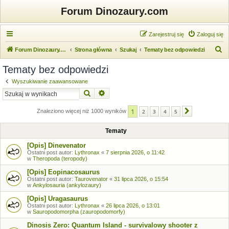
Forum Dinozaury.com
Zarejestruj się
Zaloguj się
S
Forum Dinozaury.com
Strona główna
Szukaj
Tematy bez odpowiedzi
z
Tematy bez odpowiedzi
u
Wyszukiwanie zaawansowane
k
Szukaj
Wyszukiwanie zaawansowane
a
1
j
Znaleziono więcej niż 1000 wyników
2
3
4
5
Następna
Tematy
[Opis] Dinevenator
Ostatni post autor:
Lythronax
«
7 sierpnia 2026, o 11:42
w
Theropoda (teropody)
[Opis] Eopinacosaurus
Ostatni post autor:
Taurovenator
«
31 lipca 2026, o 15:54
w
Ankylosauria (ankylozaury)
[Opis] Uragasaurus
Ostatni post autor:
Lythronax
«
26 lipca 2026, o 13:01
w
Sauropodomorpha (zauropodomorfy)
Dinosis Zero: Quantum Island - survivalowy shooter z