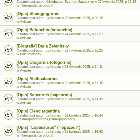
Ostatni post autor:
Kriolofozaur Szymon Jagusztyn
«
27 kwietnia 2025, o 12:15
w
Theropoda (teropody)
[Opis] Shengjingornis
Ostatni post autor:
Lythronax
«
25 kwietnia 2025, o 09:45
w
Avialae
[Opis] Boluochia (boluochia)
Ostatni post autor:
Lythronax
«
24 kwietnia 2025, o 12:07
w
Avialae
[Biografia] Darla Zelenitsky
Ostatni post autor:
Lythronax
«
22 kwietnia 2025, o 11:25
w
Paleontolodzy
[Opis] Otogornis (otogornis)
Ostatni post autor:
Lythronax
«
21 kwietnia 2025, o 14:11
w
Avialae
[Opis] Alethoalaornis
Ostatni post autor:
Lythronax
«
20 kwietnia 2025, o 17:10
w
Avialae
[Opis] Sapeornis (sapeornis)
Ostatni post autor:
Lythronax
«
19 kwietnia 2025, o 14:19
w
Avialae
[Opis] Cienciargentina
Ostatni post autor:
Lythronax
«
11 kwietnia 2025, o 16:44
w
Sauropodomorpha (zauropodomorfy)
[Opis] "Lopasaurus" ("lopazaur")
Ostatni post autor:
Lythronax
«
11 kwietnia 2025, o 16:43
w
Theropoda (teropody)