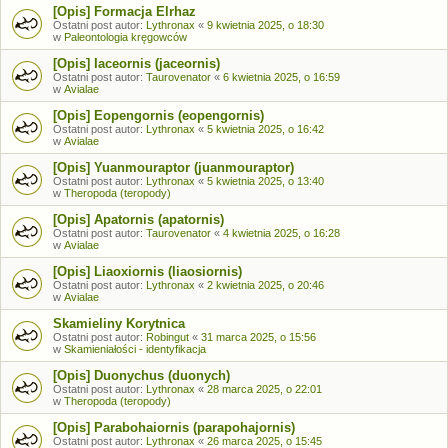
[Opis] Formacja Elrhaz
Ostatni post autor:
Lythronax
«
9 kwietnia 2025, o 18:30
w
Paleontologia kręgowców
[Opis] Iaceornis (jaceornis)
Ostatni post autor:
Taurovenator
«
6 kwietnia 2025, o 16:59
w
Avialae
[Opis] Eopengornis (eopengornis)
Ostatni post autor:
Lythronax
«
5 kwietnia 2025, o 16:42
w
Avialae
[Opis] Yuanmouraptor (juanmouraptor)
Ostatni post autor:
Lythronax
«
5 kwietnia 2025, o 13:40
w
Theropoda (teropody)
[Opis] Apatornis (apatornis)
Ostatni post autor:
Taurovenator
«
4 kwietnia 2025, o 16:28
w
Avialae
[Opis] Liaoxiornis (liaosiornis)
Ostatni post autor:
Lythronax
«
2 kwietnia 2025, o 20:46
w
Avialae
Skamieliny Korytnica
Ostatni post autor:
Robingut
«
31 marca 2025, o 15:56
w
Skamieniałości - identyfikacja
[Opis] Duonychus (duonych)
Ostatni post autor:
Lythronax
«
28 marca 2025, o 22:01
w
Theropoda (teropody)
[Opis] Parabohaiornis (parapohajornis)
Ostatni post autor:
Lythronax
«
26 marca 2025, o 15:45