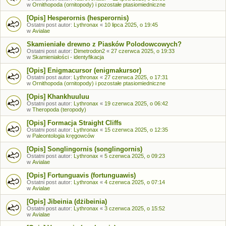
w
Ornithopoda (ornitopody) i pozostałe ptasiomiedniczne
[Opis] Hesperornis (hesperornis)
Ostatni post autor:
Lythronax
«
10 lipca 2025, o 19:45
w
Avialae
Skamieniałe drewno z Piasków Polodowcowych?
Ostatni post autor:
Dimetrodon2
«
27 czerwca 2025, o 19:33
w
Skamieniałości - identyfikacja
[Opis] Enigmacursor (enigmakursor)
Ostatni post autor:
Lythronax
«
27 czerwca 2025, o 17:31
w
Ornithopoda (ornitopody) i pozostałe ptasiomiedniczne
[Opis] Khankhuuluu
Ostatni post autor:
Lythronax
«
19 czerwca 2025, o 06:42
w
Theropoda (teropody)
[Opis] Formacja Straight Cliffs
Ostatni post autor:
Lythronax
«
15 czerwca 2025, o 12:35
w
Paleontologia kręgowców
[Opis] Songlingornis (songlingornis)
Ostatni post autor:
Lythronax
«
5 czerwca 2025, o 09:23
w
Avialae
[Opis] Fortunguavis (fortunguawis)
Ostatni post autor:
Lythronax
«
4 czerwca 2025, o 07:14
w
Avialae
[Opis] Jibeinia (dżibeinia)
Ostatni post autor:
Lythronax
«
3 czerwca 2025, o 15:52
w
Avialae