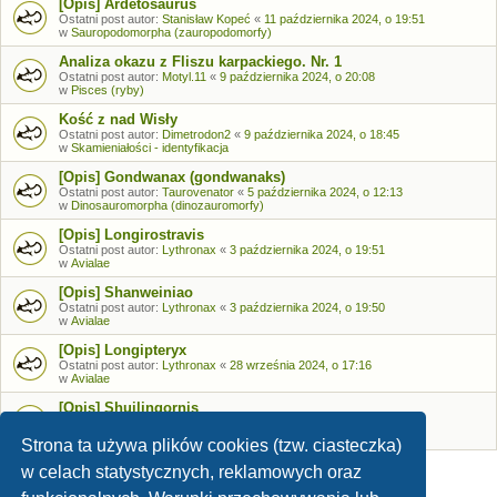
[Opis] Ardetosaurus
Ostatni post autor:
Stanisław Kopeć
«
11 października 2024, o 19:51
w
Sauropodomorpha (zauropodomorfy)
Analiza okazu z Fliszu karpackiego. Nr. 1
Ostatni post autor:
Motyl.11
«
9 października 2024, o 20:08
w
Pisces (ryby)
Kość z nad Wisły
Ostatni post autor:
Dimetrodon2
«
9 października 2024, o 18:45
w
Skamieniałości - identyfikacja
[Opis] Gondwanax (gondwanaks)
Ostatni post autor:
Taurovenator
«
5 października 2024, o 12:13
w
Dinosauromorpha (dinozauromorfy)
[Opis] Longirostravis
Ostatni post autor:
Lythronax
«
3 października 2024, o 19:51
w
Avialae
[Opis] Shanweiniao
Ostatni post autor:
Lythronax
«
3 października 2024, o 19:50
w
Avialae
[Opis] Longipteryx
Ostatni post autor:
Lythronax
«
28 września 2024, o 17:16
w
Avialae
[Opis] Shuilingornis
Ostatni post autor:
Lythronax
«
26 września 2024, o 17:53
w
Avialae
Strona ta używa plików cookies (tzw. ciasteczka)
w celach statystycznych, reklamowych oraz