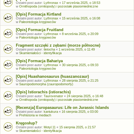
Ostatni post autor:
Lythronax
«
17 września 2025, o 18:53
w
Ornithopoda (ornitopody) i pozostałe ptasiomiedniczne
[Opis] Formacja Kirtland
Ostatni post autor:
Lythronax
«
15 września 2025, o 16:08
w
Paleontologia kręgowców
[Opis] Formacja Fruitland
Ostatni post autor:
Lythronax
«
8 września 2025, o 20:09
w
Paleontologia kręgowców
Fragment szczęki z zębami (morze północne)
Ostatni post autor:
tletocha
«
1 września 2025, o 11:49
w
Skamieniałości - identyfikacja
[Opis] Formacja Bahariya
Ostatni post autor:
Lythronax
«
30 sierpnia 2025, o 09:33
w
Paleontologia kręgowców
[Opis] Huashanosaurus (huaszanozaur)
Ostatni post autor:
Lythronax
«
28 sierpnia 2025, o 21:25
w
Sauropodomorpha (zauropodomorfy)
[Opis] Istiorachis (istiorachis)
Ostatni post autor:
Taurovenator
«
24 sierpnia 2025, o 16:48
w
Ornithopoda (ornitopody) i pozostałe ptasiomiedniczne
[Recenzja] Europasaurus: Life on Jurassic Islands
Ostatni post autor:
kaniukura
«
16 sierpnia 2025, o 03:00
w
Prehistoria w mediach
Kręgosłup?
Ostatni post autor:
Motyl.11
«
15 sierpnia 2025, o 21:57
w
Skamieniałości - identyfikacja