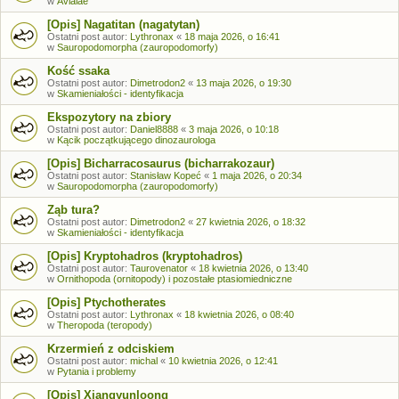
w
Avialae
[Opis] Nagatitan (nagatytan)
Ostatni post autor:
Lythronax
«
18 maja 2026, o 16:41
w
Sauropodomorpha (zauropodomorfy)
Kość ssaka
Ostatni post autor:
Dimetrodon2
«
13 maja 2026, o 19:30
w
Skamieniałości - identyfikacja
Ekspozytory na zbiory
Ostatni post autor:
Daniel8888
«
3 maja 2026, o 10:18
w
Kącik początkującego dinozaurologa
[Opis] Bicharracosaurus (bicharrakozaur)
Ostatni post autor:
Stanisław Kopeć
«
1 maja 2026, o 20:34
w
Sauropodomorpha (zauropodomorfy)
Ząb tura?
Ostatni post autor:
Dimetrodon2
«
27 kwietnia 2026, o 18:32
w
Skamieniałości - identyfikacja
[Opis] Kryptohadros (kryptohadros)
Ostatni post autor:
Taurovenator
«
18 kwietnia 2026, o 13:40
w
Ornithopoda (ornitopody) i pozostałe ptasiomiedniczne
[Opis] Ptychotherates
Ostatni post autor:
Lythronax
«
18 kwietnia 2026, o 08:40
w
Theropoda (teropody)
Krzermień z odciskiem
Ostatni post autor:
michal
«
10 kwietnia 2026, o 12:41
w
Pytania i problemy
[Opis] Xiangyunloong