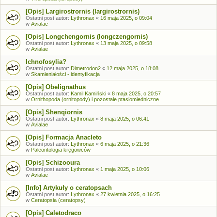
[Opis] Largirostrornis (largirostrornis)
Ostatni post autor:
Lythronax
«
16 maja 2025, o 09:04
w
Avialae
[Opis] Longchengornis (longczengornis)
Ostatni post autor:
Lythronax
«
13 maja 2025, o 09:58
w
Avialae
Ichnofosylia?
Ostatni post autor:
Dimetrodon2
«
12 maja 2025, o 18:08
w
Skamieniałości - identyfikacja
[Opis] Obelignathus
Ostatni post autor:
Kamil Kamiński
«
8 maja 2025, o 20:57
w
Ornithopoda (ornitopody) i pozostałe ptasiomiedniczne
[Opis] Shenqiornis
Ostatni post autor:
Lythronax
«
8 maja 2025, o 06:41
w
Avialae
[Opis] Formacja Anacleto
Ostatni post autor:
Lythronax
«
6 maja 2025, o 21:36
w
Paleontologia kręgowców
[Opis] Schizooura
Ostatni post autor:
Lythronax
«
1 maja 2025, o 10:06
w
Avialae
[Info] Artykuły o ceratopsach
Ostatni post autor:
Lythronax
«
27 kwietnia 2025, o 16:25
w
Ceratopsia (ceratopsy)
[Opis] Caletodraco