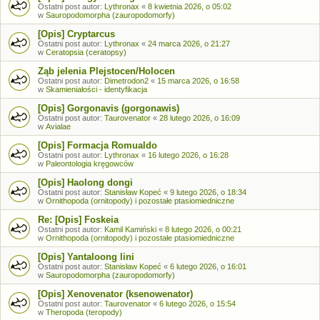
Ostatni post autor:
Lythronax
«
8 kwietnia 2026, o 05:02
w
Sauropodomorpha (zauropodomorfy)
[Opis] Cryptarcus
Ostatni post autor:
Lythronax
«
24 marca 2026, o 21:27
w
Ceratopsia (ceratopsy)
Ząb jelenia Plejstocen/Holocen
Ostatni post autor:
Dimetrodon2
«
15 marca 2026, o 16:58
w
Skamieniałości - identyfikacja
[Opis] Gorgonavis (gorgonawis)
Ostatni post autor:
Taurovenator
«
28 lutego 2026, o 16:09
w
Avialae
[Opis] Formacja Romualdo
Ostatni post autor:
Lythronax
«
16 lutego 2026, o 16:28
w
Paleontologia kręgowców
[Opis] Haolong dongi
Ostatni post autor:
Stanisław Kopeć
«
9 lutego 2026, o 18:34
w
Ornithopoda (ornitopody) i pozostałe ptasiomiedniczne
Re: [Opis] Foskeia
Ostatni post autor:
Kamil Kamiński
«
8 lutego 2026, o 00:21
w
Ornithopoda (ornitopody) i pozostałe ptasiomiedniczne
[Opis] Yantaloong lini
Ostatni post autor:
Stanisław Kopeć
«
6 lutego 2026, o 16:01
w
Sauropodomorpha (zauropodomorfy)
[Opis] Xenovenator (ksenowenator)
Ostatni post autor:
Taurovenator
«
6 lutego 2026, o 15:54
w
Theropoda (teropody)