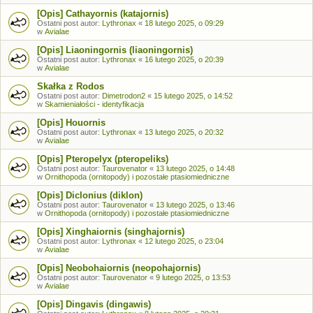
[Opis] Cathayornis (katajornis)
Ostatni post autor:
Lythronax
«
18 lutego 2025, o 09:29
w
Avialae
[Opis] Liaoningornis (liaoningornis)
Ostatni post autor:
Lythronax
«
16 lutego 2025, o 20:39
w
Avialae
Skałka z Rodos
Ostatni post autor:
Dimetrodon2
«
15 lutego 2025, o 14:52
w
Skamieniałości - identyfikacja
[Opis] Houornis
Ostatni post autor:
Lythronax
«
13 lutego 2025, o 20:32
w
Avialae
[Opis] Pteropelyx (pteropeliks)
Ostatni post autor:
Taurovenator
«
13 lutego 2025, o 14:48
w
Ornithopoda (ornitopody) i pozostałe ptasiomiedniczne
[Opis] Diclonius (diklon)
Ostatni post autor:
Taurovenator
«
13 lutego 2025, o 13:46
w
Ornithopoda (ornitopody) i pozostałe ptasiomiedniczne
[Opis] Xinghaiornis (singhajornis)
Ostatni post autor:
Lythronax
«
12 lutego 2025, o 23:04
w
Avialae
[Opis] Neobohaiornis (neopohajornis)
Ostatni post autor:
Taurovenator
«
9 lutego 2025, o 13:53
w
Avialae
[Opis] Dingavis (dingawis)