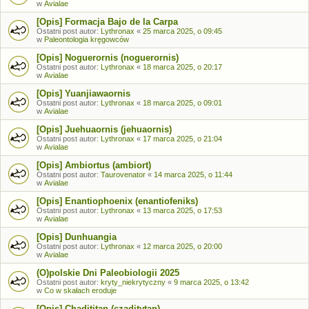
w
Avialae
[Opis] Formacja Bajo de la Carpa
Ostatni post autor:
Lythronax
«
25 marca 2025, o 09:45
w
Paleontologia kręgowców
[Opis] Noguerornis (noguerornis)
Ostatni post autor:
Lythronax
«
18 marca 2025, o 20:17
w
Avialae
[Opis] Yuanjiawaornis
Ostatni post autor:
Lythronax
«
18 marca 2025, o 09:01
w
Avialae
[Opis] Juehuaornis (jehuaornis)
Ostatni post autor:
Lythronax
«
17 marca 2025, o 21:04
w
Avialae
[Opis] Ambiortus (ambiort)
Ostatni post autor:
Taurovenator
«
14 marca 2025, o 11:44
w
Avialae
[Opis] Enantiophoenix (enantiofeniks)
Ostatni post autor:
Lythronax
«
13 marca 2025, o 17:53
w
Avialae
[Opis] Dunhuangia
Ostatni post autor:
Lythronax
«
12 marca 2025, o 20:00
w
Avialae
(O)polskie Dni Paleobiologii 2025
Ostatni post autor:
kryty_niekrytyczny
«
9 marca 2025, o 13:42
w
Co w skałach eroduje
[Opis] Chadititan (czaditytan)