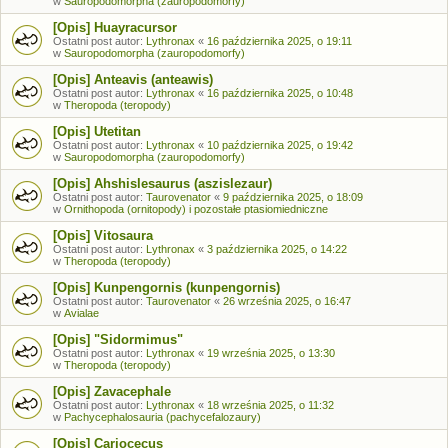
w
Sauropodomorpha (zauropodomorfy)
[Opis] Huayracursor
Ostatni post autor:
Lythronax
«
16 października 2025, o 19:11
w
Sauropodomorpha (zauropodomorfy)
[Opis] Anteavis (anteawis)
Ostatni post autor:
Lythronax
«
16 października 2025, o 10:48
w
Theropoda (teropody)
[Opis] Utetitan
Ostatni post autor:
Lythronax
«
10 października 2025, o 19:42
w
Sauropodomorpha (zauropodomorfy)
[Opis] Ahshislesaurus (aszislezaur)
Ostatni post autor:
Taurovenator
«
9 października 2025, o 18:09
w
Ornithopoda (ornitopody) i pozostałe ptasiomiedniczne
[Opis] Vitosaura
Ostatni post autor:
Lythronax
«
3 października 2025, o 14:22
w
Theropoda (teropody)
[Opis] Kunpengornis (kunpengornis)
Ostatni post autor:
Taurovenator
«
26 września 2025, o 16:47
w
Avialae
[Opis] "Sidormimus"
Ostatni post autor:
Lythronax
«
19 września 2025, o 13:30
w
Theropoda (teropody)
[Opis] Zavacephale
Ostatni post autor:
Lythronax
«
18 września 2025, o 11:32
w
Pachycephalosauria (pachycefalozaury)
[Opis] Cariocecus