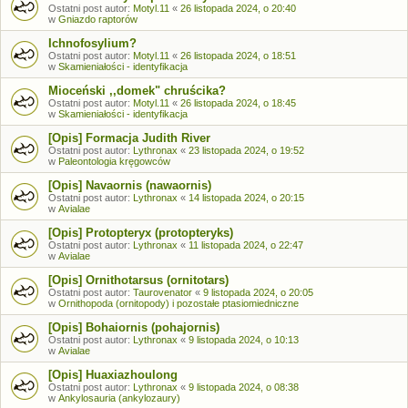
Ostatni post autor:
Motyl.11
«
26 listopada 2024, o 20:40
w
Gniazdo raptorów
Ichnofosylium?
Ostatni post autor:
Motyl.11
«
26 listopada 2024, o 18:51
w
Skamieniałości - identyfikacja
Mioceński ,,domek" chruścika?
Ostatni post autor:
Motyl.11
«
26 listopada 2024, o 18:45
w
Skamieniałości - identyfikacja
[Opis] Formacja Judith River
Ostatni post autor:
Lythronax
«
23 listopada 2024, o 19:52
w
Paleontologia kręgowców
[Opis] Navaornis (nawaornis)
Ostatni post autor:
Lythronax
«
14 listopada 2024, o 20:15
w
Avialae
[Opis] Protopteryx (protopteryks)
Ostatni post autor:
Lythronax
«
11 listopada 2024, o 22:47
w
Avialae
[Opis] Ornithotarsus (ornitotars)
Ostatni post autor:
Taurovenator
«
9 listopada 2024, o 20:05
w
Ornithopoda (ornitopody) i pozostałe ptasiomiedniczne
[Opis] Bohaiornis (pohajornis)
Ostatni post autor:
Lythronax
«
9 listopada 2024, o 10:13
w
Avialae
[Opis] Huaxiazhoulong
Ostatni post autor:
Lythronax
«
9 listopada 2024, o 08:38
w
Ankylosauria (ankylozaury)