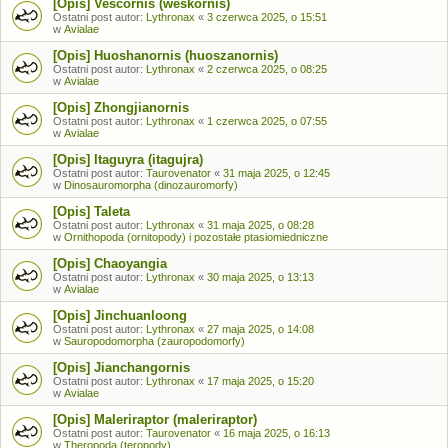
[Opis] Vescornis (weskornis)
Ostatni post autor:
Lythronax
«
3 czerwca 2025, o 15:51
w
Avialae
[Opis] Huoshanornis (huoszanornis)
Ostatni post autor:
Lythronax
«
2 czerwca 2025, o 08:25
w
Avialae
[Opis] Zhongjianornis
Ostatni post autor:
Lythronax
«
1 czerwca 2025, o 07:55
w
Avialae
[Opis] Itaguyra (itagujra)
Ostatni post autor:
Taurovenator
«
31 maja 2025, o 12:45
w
Dinosauromorpha (dinozauromorfy)
[Opis] Taleta
Ostatni post autor:
Lythronax
«
31 maja 2025, o 08:28
w
Ornithopoda (ornitopody) i pozostałe ptasiomiedniczne
[Opis] Chaoyangia
Ostatni post autor:
Lythronax
«
30 maja 2025, o 13:13
w
Avialae
[Opis] Jinchuanloong
Ostatni post autor:
Lythronax
«
27 maja 2025, o 14:08
w
Sauropodomorpha (zauropodomorfy)
[Opis] Jianchangornis
Ostatni post autor:
Lythronax
«
17 maja 2025, o 15:20
w
Avialae
[Opis] Maleriraptor (maleriraptor)
Ostatni post autor:
Taurovenator
«
16 maja 2025, o 16:13
w
Theropoda (teropody)