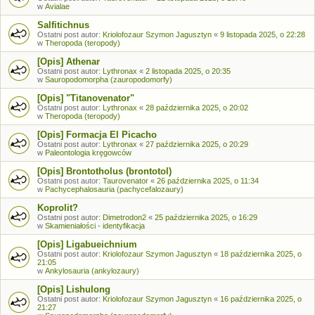
w
Avialae
Salfitichnus
Ostatni post autor:
Kriolofozaur Szymon Jagusztyn
«
9 listopada 2025, o 22:28
w
Theropoda (teropody)
[Opis] Athenar
Ostatni post autor:
Lythronax
«
2 listopada 2025, o 20:35
w
Sauropodomorpha (zauropodomorfy)
[Opis] "Titanovenator"
Ostatni post autor:
Lythronax
«
28 października 2025, o 20:02
w
Theropoda (teropody)
[Opis] Formacja El Picacho
Ostatni post autor:
Lythronax
«
27 października 2025, o 20:29
w
Paleontologia kręgowców
[Opis] Brontotholus (brontotol)
Ostatni post autor:
Taurovenator
«
26 października 2025, o 11:34
w
Pachycephalosauria (pachycefalozaury)
Koprolit?
Ostatni post autor:
Dimetrodon2
«
25 października 2025, o 16:29
w
Skamieniałości - identyfikacja
[Opis] Ligabueichnium
Ostatni post autor:
Kriolofozaur Szymon Jagusztyn
«
18 października 2025, o
21:05
w
Ankylosauria (ankylozaury)
[Opis] Lishulong
Ostatni post autor:
Kriolofozaur Szymon Jagusztyn
«
16 października 2025, o
21:27