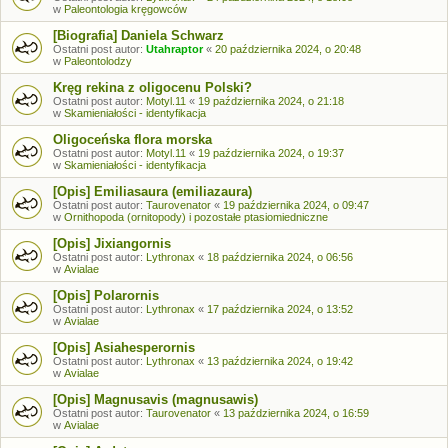
w
Paleontologia kręgowców
[Biografia] Daniela Schwarz
Ostatni post autor:
Utahraptor
«
20 października 2024, o 20:48
w
Paleontolodzy
Kręg rekina z oligocenu Polski?
Ostatni post autor:
Motyl.11
«
19 października 2024, o 21:18
w
Skamieniałości - identyfikacja
Oligoceńska flora morska
Ostatni post autor:
Motyl.11
«
19 października 2024, o 19:37
w
Skamieniałości - identyfikacja
[Opis] Emiliasaura (emiliazaura)
Ostatni post autor:
Taurovenator
«
19 października 2024, o 09:47
w
Ornithopoda (ornitopody) i pozostałe ptasiomiedniczne
[Opis] Jixiangornis
Ostatni post autor:
Lythronax
«
18 października 2024, o 06:56
w
Avialae
[Opis] Polarornis
Ostatni post autor:
Lythronax
«
17 października 2024, o 13:52
w
Avialae
[Opis] Asiahesperornis
Ostatni post autor:
Lythronax
«
13 października 2024, o 19:42
w
Avialae
[Opis] Magnusavis (magnusawis)
Ostatni post autor:
Taurovenator
«
13 października 2024, o 16:59
w
Avialae