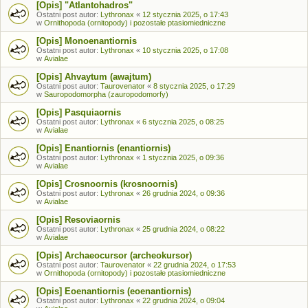
[Opis] "Atlantohadros"
Ostatni post autor:
Lythronax
«
12 stycznia 2025, o 17:43
w
Ornithopoda (ornitopody) i pozostałe ptasiomiedniczne
[Opis] Monoenantiornis
Ostatni post autor:
Lythronax
«
10 stycznia 2025, o 17:08
w
Avialae
[Opis] Ahvaytum (awajtum)
Ostatni post autor:
Taurovenator
«
8 stycznia 2025, o 17:29
w
Sauropodomorpha (zauropodomorfy)
[Opis] Pasquiaornis
Ostatni post autor:
Lythronax
«
6 stycznia 2025, o 08:25
w
Avialae
[Opis] Enantiornis (enantiornis)
Ostatni post autor:
Lythronax
«
1 stycznia 2025, o 09:36
w
Avialae
[Opis] Crosnoornis (krosnoornis)
Ostatni post autor:
Lythronax
«
26 grudnia 2024, o 09:36
w
Avialae
[Opis] Resoviaornis
Ostatni post autor:
Lythronax
«
25 grudnia 2024, o 08:22
w
Avialae
[Opis] Archaeocursor (archeokursor)
Ostatni post autor:
Taurovenator
«
22 grudnia 2024, o 17:53
w
Ornithopoda (ornitopody) i pozostałe ptasiomiedniczne
[Opis] Eoenantiornis (eoenantiornis)
Ostatni post autor:
Lythronax
«
22 grudnia 2024, o 09:04