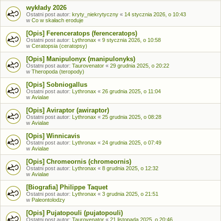
wykłady 2026
Ostatni post autor:
kryty_niekrytyczny
«
14 stycznia 2026, o 10:43
w
Co w skałach eroduje
[Opis] Ferenceratops (ferenceratops)
Ostatni post autor:
Lythronax
«
9 stycznia 2026, o 10:58
w
Ceratopsia (ceratopsy)
[Opis] Manipulonyx (manipulonyks)
Ostatni post autor:
Taurovenator
«
29 grudnia 2025, o 20:22
w
Theropoda (teropody)
[Opis] Sobniogallus
Ostatni post autor:
Lythronax
«
26 grudnia 2025, o 11:04
w
Avialae
[Opis] Aviraptor (awiraptor)
Ostatni post autor:
Lythronax
«
25 grudnia 2025, o 08:28
w
Avialae
[Opis] Winnicavis
Ostatni post autor:
Lythronax
«
24 grudnia 2025, o 07:49
w
Avialae
[Opis] Chromeornis (chromeornis)
Ostatni post autor:
Lythronax
«
8 grudnia 2025, o 12:32
w
Avialae
[Biografia] Philippe Taquet
Ostatni post autor:
Lythronax
«
3 grudnia 2025, o 21:51
w
Paleontolodzy
[Opis] Pujatopouli (pujatopouli)
Ostatni post autor:
Taurovenator
«
21 listopada 2025, o 20:46