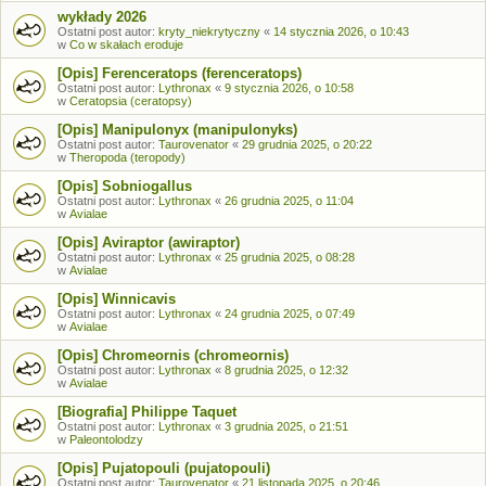
wykłady 2026
Ostatni post autor:
kryty_niekrytyczny
«
14 stycznia 2026, o 10:43
w
Co w skałach eroduje
[Opis] Ferenceratops (ferenceratops)
Ostatni post autor:
Lythronax
«
9 stycznia 2026, o 10:58
w
Ceratopsia (ceratopsy)
[Opis] Manipulonyx (manipulonyks)
Ostatni post autor:
Taurovenator
«
29 grudnia 2025, o 20:22
w
Theropoda (teropody)
[Opis] Sobniogallus
Ostatni post autor:
Lythronax
«
26 grudnia 2025, o 11:04
w
Avialae
[Opis] Aviraptor (awiraptor)
Ostatni post autor:
Lythronax
«
25 grudnia 2025, o 08:28
w
Avialae
[Opis] Winnicavis
Ostatni post autor:
Lythronax
«
24 grudnia 2025, o 07:49
w
Avialae
[Opis] Chromeornis (chromeornis)
Ostatni post autor:
Lythronax
«
8 grudnia 2025, o 12:32
w
Avialae
[Biografia] Philippe Taquet
Ostatni post autor:
Lythronax
«
3 grudnia 2025, o 21:51
w
Paleontolodzy
[Opis] Pujatopouli (pujatopouli)
Ostatni post autor:
Taurovenator
«
21 listopada 2025, o 20:46