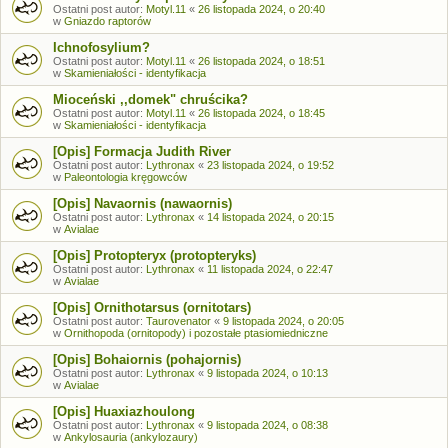
Ostatni post autor:
Motyl.11
«
26 listopada 2024, o 20:40
w
Gniazdo raptorów
Ichnofosylium?
Ostatni post autor:
Motyl.11
«
26 listopada 2024, o 18:51
w
Skamieniałości - identyfikacja
Mioceński ,,domek" chruścika?
Ostatni post autor:
Motyl.11
«
26 listopada 2024, o 18:45
w
Skamieniałości - identyfikacja
[Opis] Formacja Judith River
Ostatni post autor:
Lythronax
«
23 listopada 2024, o 19:52
w
Paleontologia kręgowców
[Opis] Navaornis (nawaornis)
Ostatni post autor:
Lythronax
«
14 listopada 2024, o 20:15
w
Avialae
[Opis] Protopteryx (protopteryks)
Ostatni post autor:
Lythronax
«
11 listopada 2024, o 22:47
w
Avialae
[Opis] Ornithotarsus (ornitotars)
Ostatni post autor:
Taurovenator
«
9 listopada 2024, o 20:05
w
Ornithopoda (ornitopody) i pozostałe ptasiomiedniczne
[Opis] Bohaiornis (pohajornis)
Ostatni post autor:
Lythronax
«
9 listopada 2024, o 10:13
w
Avialae
[Opis] Huaxiazhoulong
Ostatni post autor:
Lythronax
«
9 listopada 2024, o 08:38
w
Ankylosauria (ankylozaury)