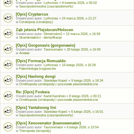
Ostatni post autor:
Lythronax
«
8 kwietnia 2026, o 05:02
w
Sauropodomorpha (zauropodomorfy)
[Opis] Cryptarcus
Ostatni post autor:
Lythronax
«
24 marca 2026, o 21:27
w
Ceratopsia (ceratopsy)
Ząb jelenia Plejstocen/Holocen
Ostatni post autor:
Dimetrodon2
«
15 marca 2026, o 16:58
w
Skamieniałości - identyfikacja
[Opis] Gorgonavis (gorgonawis)
Ostatni post autor:
Taurovenator
«
28 lutego 2026, o 16:09
w
Avialae
[Opis] Formacja Romualdo
Ostatni post autor:
Lythronax
«
16 lutego 2026, o 16:28
w
Paleontologia kręgowców
[Opis] Haolong dongi
Ostatni post autor:
Stanisław Kopeć
«
9 lutego 2026, o 18:34
w
Ornithopoda (ornitopody) i pozostałe ptasiomiedniczne
Re: [Opis] Foskeia
Ostatni post autor:
Kamil Kamiński
«
8 lutego 2026, o 00:21
w
Ornithopoda (ornitopody) i pozostałe ptasiomiedniczne
[Opis] Yantaloong lini
Ostatni post autor:
Stanisław Kopeć
«
6 lutego 2026, o 16:01
w
Sauropodomorpha (zauropodomorfy)
[Opis] Xenovenator (ksenowenator)
Ostatni post autor:
Taurovenator
«
6 lutego 2026, o 15:54
w
Theropoda (teropody)