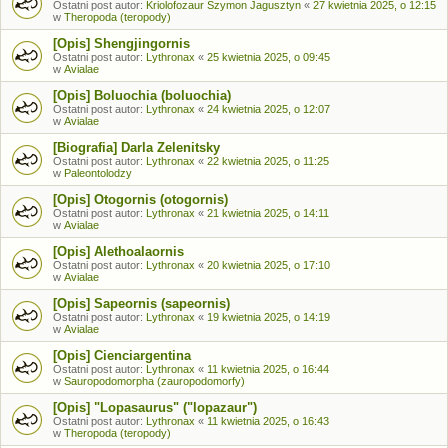
Ostatni post autor:
Kriolofozaur Szymon Jagusztyn
«
27 kwietnia 2025, o 12:15
w
Theropoda (teropody)
[Opis] Shengjingornis
Ostatni post autor:
Lythronax
«
25 kwietnia 2025, o 09:45
w
Avialae
[Opis] Boluochia (boluochia)
Ostatni post autor:
Lythronax
«
24 kwietnia 2025, o 12:07
w
Avialae
[Biografia] Darla Zelenitsky
Ostatni post autor:
Lythronax
«
22 kwietnia 2025, o 11:25
w
Paleontolodzy
[Opis] Otogornis (otogornis)
Ostatni post autor:
Lythronax
«
21 kwietnia 2025, o 14:11
w
Avialae
[Opis] Alethoalaornis
Ostatni post autor:
Lythronax
«
20 kwietnia 2025, o 17:10
w
Avialae
[Opis] Sapeornis (sapeornis)
Ostatni post autor:
Lythronax
«
19 kwietnia 2025, o 14:19
w
Avialae
[Opis] Cienciargentina
Ostatni post autor:
Lythronax
«
11 kwietnia 2025, o 16:44
w
Sauropodomorpha (zauropodomorfy)
[Opis] "Lopasaurus" ("lopazaur")
Ostatni post autor:
Lythronax
«
11 kwietnia 2025, o 16:43
w
Theropoda (teropody)