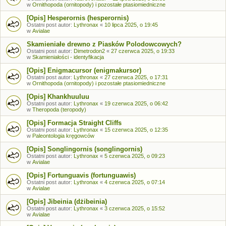
w
Ornithopoda (ornitopody) i pozostałe ptasiomiedniczne
[Opis] Hesperornis (hesperornis)
Ostatni post autor:
Lythronax
«
10 lipca 2025, o 19:45
w
Avialae
Skamieniałe drewno z Piasków Polodowcowych?
Ostatni post autor:
Dimetrodon2
«
27 czerwca 2025, o 19:33
w
Skamieniałości - identyfikacja
[Opis] Enigmacursor (enigmakursor)
Ostatni post autor:
Lythronax
«
27 czerwca 2025, o 17:31
w
Ornithopoda (ornitopody) i pozostałe ptasiomiedniczne
[Opis] Khankhuuluu
Ostatni post autor:
Lythronax
«
19 czerwca 2025, o 06:42
w
Theropoda (teropody)
[Opis] Formacja Straight Cliffs
Ostatni post autor:
Lythronax
«
15 czerwca 2025, o 12:35
w
Paleontologia kręgowców
[Opis] Songlingornis (songlingornis)
Ostatni post autor:
Lythronax
«
5 czerwca 2025, o 09:23
w
Avialae
[Opis] Fortunguavis (fortunguawis)
Ostatni post autor:
Lythronax
«
4 czerwca 2025, o 07:14
w
Avialae
[Opis] Jibeinia (dżibeinia)
Ostatni post autor:
Lythronax
«
3 czerwca 2025, o 15:52
w
Avialae