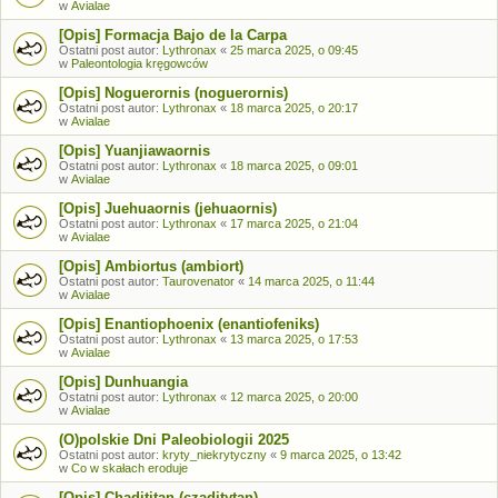
w
Avialae
[Opis] Formacja Bajo de la Carpa
Ostatni post autor:
Lythronax
«
25 marca 2025, o 09:45
w
Paleontologia kręgowców
[Opis] Noguerornis (noguerornis)
Ostatni post autor:
Lythronax
«
18 marca 2025, o 20:17
w
Avialae
[Opis] Yuanjiawaornis
Ostatni post autor:
Lythronax
«
18 marca 2025, o 09:01
w
Avialae
[Opis] Juehuaornis (jehuaornis)
Ostatni post autor:
Lythronax
«
17 marca 2025, o 21:04
w
Avialae
[Opis] Ambiortus (ambiort)
Ostatni post autor:
Taurovenator
«
14 marca 2025, o 11:44
w
Avialae
[Opis] Enantiophoenix (enantiofeniks)
Ostatni post autor:
Lythronax
«
13 marca 2025, o 17:53
w
Avialae
[Opis] Dunhuangia
Ostatni post autor:
Lythronax
«
12 marca 2025, o 20:00
w
Avialae
(O)polskie Dni Paleobiologii 2025
Ostatni post autor:
kryty_niekrytyczny
«
9 marca 2025, o 13:42
w
Co w skałach eroduje
[Opis] Chadititan (czaditytan)