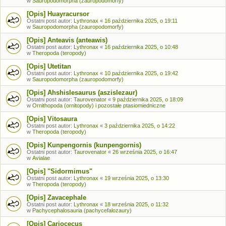
w
Sauropodomorpha (zauropodomorfy)
[Opis] Huayracursor
Ostatni post autor:
Lythronax
«
16 października 2025, o 19:11
w
Sauropodomorpha (zauropodomorfy)
[Opis] Anteavis (anteawis)
Ostatni post autor:
Lythronax
«
16 października 2025, o 10:48
w
Theropoda (teropody)
[Opis] Utetitan
Ostatni post autor:
Lythronax
«
10 października 2025, o 19:42
w
Sauropodomorpha (zauropodomorfy)
[Opis] Ahshislesaurus (aszislezaur)
Ostatni post autor:
Taurovenator
«
9 października 2025, o 18:09
w
Ornithopoda (ornitopody) i pozostałe ptasiomiedniczne
[Opis] Vitosaura
Ostatni post autor:
Lythronax
«
3 października 2025, o 14:22
w
Theropoda (teropody)
[Opis] Kunpengornis (kunpengornis)
Ostatni post autor:
Taurovenator
«
26 września 2025, o 16:47
w
Avialae
[Opis] "Sidormimus"
Ostatni post autor:
Lythronax
«
19 września 2025, o 13:30
w
Theropoda (teropody)
[Opis] Zavacephale
Ostatni post autor:
Lythronax
«
18 września 2025, o 11:32
w
Pachycephalosauria (pachycefalozaury)
[Opis] Cariocecus