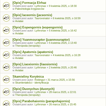
[Opis] Formacja Elrhaz
Ostatni post autor:
Lythronax
«
9 kwietnia 2025, o 18:30
w
Paleontologia kręgowców
[Opis] Iaceornis (jaceornis)
Ostatni post autor:
Taurovenator
«
6 kwietnia 2025, o 16:59
w
Avialae
[Opis] Eopengornis (eopengornis)
Ostatni post autor:
Lythronax
«
5 kwietnia 2025, o 16:42
w
Avialae
[Opis] Yuanmouraptor (juanmouraptor)
Ostatni post autor:
Lythronax
«
5 kwietnia 2025, o 13:40
w
Theropoda (teropody)
[Opis] Apatornis (apatornis)
Ostatni post autor:
Taurovenator
«
4 kwietnia 2025, o 16:28
w
Avialae
[Opis] Liaoxiornis (liaosiornis)
Ostatni post autor:
Lythronax
«
2 kwietnia 2025, o 20:46
w
Avialae
Skamieliny Korytnica
Ostatni post autor:
Robingut
«
31 marca 2025, o 15:56
w
Skamieniałości - identyfikacja
[Opis] Duonychus (duonych)
Ostatni post autor:
Lythronax
«
28 marca 2025, o 22:01
w
Theropoda (teropody)
[Opis] Parabohaiornis (parapohajornis)
Ostatni post autor:
Lythronax
«
26 marca 2025, o 15:45