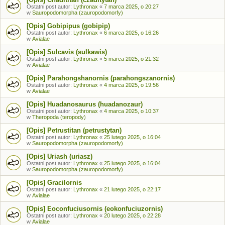
Ostatni post autor:
Lythronax
«
7 marca 2025, o 20:27
w
Sauropodomorpha (zauropodomorfy)
[Opis] Gobipipus (gobipip)
Ostatni post autor:
Lythronax
«
6 marca 2025, o 16:26
w
Avialae
[Opis] Sulcavis (sulkawis)
Ostatni post autor:
Lythronax
«
5 marca 2025, o 21:32
w
Avialae
[Opis] Parahongshanornis (parahongszanornis)
Ostatni post autor:
Lythronax
«
4 marca 2025, o 19:56
w
Avialae
[Opis] Huadanosaurus (huadanozaur)
Ostatni post autor:
Lythronax
«
4 marca 2025, o 10:37
w
Theropoda (teropody)
[Opis] Petrustitan (petrustytan)
Ostatni post autor:
Lythronax
«
25 lutego 2025, o 16:04
w
Sauropodomorpha (zauropodomorfy)
[Opis] Uriash (uriasz)
Ostatni post autor:
Lythronax
«
25 lutego 2025, o 16:04
w
Sauropodomorpha (zauropodomorfy)
[Opis] Gracilornis
Ostatni post autor:
Lythronax
«
21 lutego 2025, o 22:17
w
Avialae
[Opis] Eoconfuciusornis (eokonfuciuzornis)
Ostatni post autor:
Lythronax
«
20 lutego 2025, o 22:28
w
Avialae