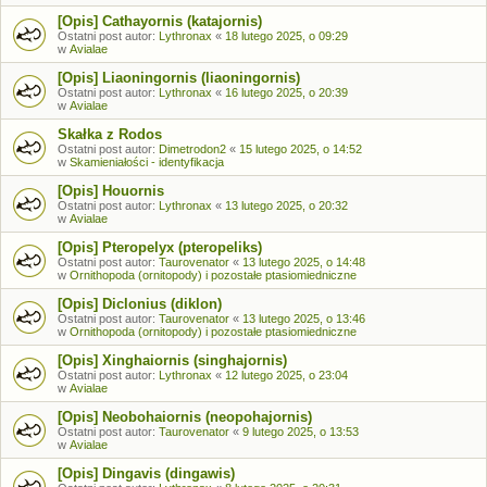
[Opis] Cathayornis (katajornis)
Ostatni post autor:
Lythronax
«
18 lutego 2025, o 09:29
w
Avialae
[Opis] Liaoningornis (liaoningornis)
Ostatni post autor:
Lythronax
«
16 lutego 2025, o 20:39
w
Avialae
Skałka z Rodos
Ostatni post autor:
Dimetrodon2
«
15 lutego 2025, o 14:52
w
Skamieniałości - identyfikacja
[Opis] Houornis
Ostatni post autor:
Lythronax
«
13 lutego 2025, o 20:32
w
Avialae
[Opis] Pteropelyx (pteropeliks)
Ostatni post autor:
Taurovenator
«
13 lutego 2025, o 14:48
w
Ornithopoda (ornitopody) i pozostałe ptasiomiedniczne
[Opis] Diclonius (diklon)
Ostatni post autor:
Taurovenator
«
13 lutego 2025, o 13:46
w
Ornithopoda (ornitopody) i pozostałe ptasiomiedniczne
[Opis] Xinghaiornis (singhajornis)
Ostatni post autor:
Lythronax
«
12 lutego 2025, o 23:04
w
Avialae
[Opis] Neobohaiornis (neopohajornis)
Ostatni post autor:
Taurovenator
«
9 lutego 2025, o 13:53
w
Avialae
[Opis] Dingavis (dingawis)