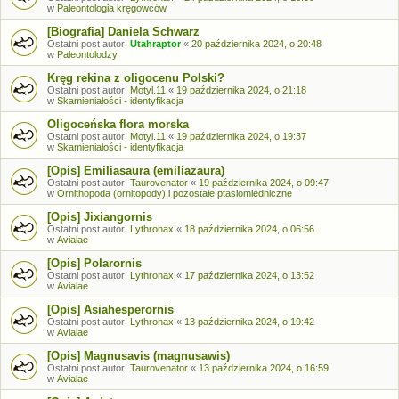
w
Paleontologia kręgowców
[Biografia] Daniela Schwarz
Ostatni post autor:
Utahraptor
«
20 października 2024, o 20:48
w
Paleontolodzy
Kręg rekina z oligocenu Polski?
Ostatni post autor:
Motyl.11
«
19 października 2024, o 21:18
w
Skamieniałości - identyfikacja
Oligoceńska flora morska
Ostatni post autor:
Motyl.11
«
19 października 2024, o 19:37
w
Skamieniałości - identyfikacja
[Opis] Emiliasaura (emiliazaura)
Ostatni post autor:
Taurovenator
«
19 października 2024, o 09:47
w
Ornithopoda (ornitopody) i pozostałe ptasiomiedniczne
[Opis] Jixiangornis
Ostatni post autor:
Lythronax
«
18 października 2024, o 06:56
w
Avialae
[Opis] Polarornis
Ostatni post autor:
Lythronax
«
17 października 2024, o 13:52
w
Avialae
[Opis] Asiahesperornis
Ostatni post autor:
Lythronax
«
13 października 2024, o 19:42
w
Avialae
[Opis] Magnusavis (magnusawis)
Ostatni post autor:
Taurovenator
«
13 października 2024, o 16:59
w
Avialae