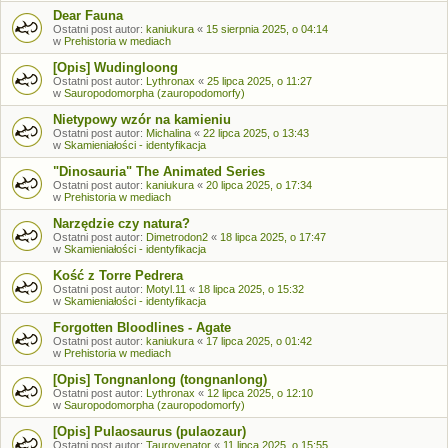
Dear Fauna
Ostatni post autor:
kaniukura
«
15 sierpnia 2025, o 04:14
w
Prehistoria w mediach
[Opis] Wudingloong
Ostatni post autor:
Lythronax
«
25 lipca 2025, o 11:27
w
Sauropodomorpha (zauropodomorfy)
Nietypowy wzór na kamieniu
Ostatni post autor:
Michalina
«
22 lipca 2025, o 13:43
w
Skamieniałości - identyfikacja
"Dinosauria" The Animated Series
Ostatni post autor:
kaniukura
«
20 lipca 2025, o 17:34
w
Prehistoria w mediach
Narzędzie czy natura?
Ostatni post autor:
Dimetrodon2
«
18 lipca 2025, o 17:47
w
Skamieniałości - identyfikacja
Kość z Torre Pedrera
Ostatni post autor:
Motyl.11
«
18 lipca 2025, o 15:32
w
Skamieniałości - identyfikacja
Forgotten Bloodlines - Agate
Ostatni post autor:
kaniukura
«
17 lipca 2025, o 01:42
w
Prehistoria w mediach
[Opis] Tongnanlong (tongnanlong)
Ostatni post autor:
Lythronax
«
12 lipca 2025, o 12:10
w
Sauropodomorpha (zauropodomorfy)
[Opis] Pulaosaurus (pulaozaur)
Ostatni post autor:
Taurovenator
«
11 lipca 2025, o 15:55