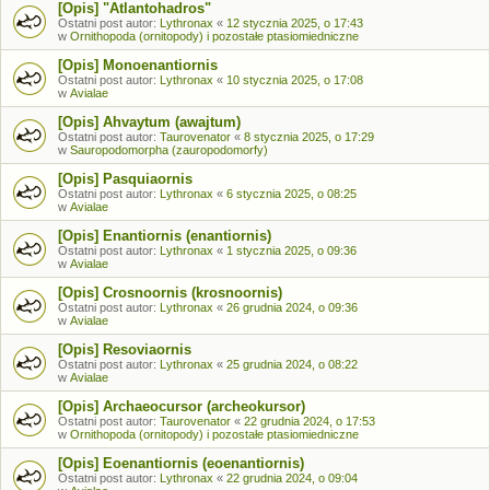
[Opis] "Atlantohadros"
Ostatni post autor:
Lythronax
«
12 stycznia 2025, o 17:43
w
Ornithopoda (ornitopody) i pozostałe ptasiomiedniczne
[Opis] Monoenantiornis
Ostatni post autor:
Lythronax
«
10 stycznia 2025, o 17:08
w
Avialae
[Opis] Ahvaytum (awajtum)
Ostatni post autor:
Taurovenator
«
8 stycznia 2025, o 17:29
w
Sauropodomorpha (zauropodomorfy)
[Opis] Pasquiaornis
Ostatni post autor:
Lythronax
«
6 stycznia 2025, o 08:25
w
Avialae
[Opis] Enantiornis (enantiornis)
Ostatni post autor:
Lythronax
«
1 stycznia 2025, o 09:36
w
Avialae
[Opis] Crosnoornis (krosnoornis)
Ostatni post autor:
Lythronax
«
26 grudnia 2024, o 09:36
w
Avialae
[Opis] Resoviaornis
Ostatni post autor:
Lythronax
«
25 grudnia 2024, o 08:22
w
Avialae
[Opis] Archaeocursor (archeokursor)
Ostatni post autor:
Taurovenator
«
22 grudnia 2024, o 17:53
w
Ornithopoda (ornitopody) i pozostałe ptasiomiedniczne
[Opis] Eoenantiornis (eoenantiornis)
Ostatni post autor:
Lythronax
«
22 grudnia 2024, o 09:04