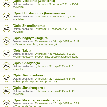
[Opis] Vescornis (weskornis)
Ostatni post autor:
Lythronax
«
3 czerwca 2025, o 15:51
w
Avialae
[Opis] Huoshanornis (huoszanornis)
Ostatni post autor:
Lythronax
«
2 czerwca 2025, o 08:25
w
Avialae
[Opis] Zhongjianornis
Ostatni post autor:
Lythronax
«
1 czerwca 2025, o 07:55
w
Avialae
[Opis] Itaguyra (itagujra)
Ostatni post autor:
Taurovenator
«
31 maja 2025, o 12:45
w
Dinosauromorpha (dinozauromorfy)
[Opis] Taleta
Ostatni post autor:
Lythronax
«
31 maja 2025, o 08:28
w
Ornithopoda (ornitopody) i pozostałe ptasiomiedniczne
[Opis] Chaoyangia
Ostatni post autor:
Lythronax
«
30 maja 2025, o 13:13
w
Avialae
[Opis] Jinchuanloong
Ostatni post autor:
Lythronax
«
27 maja 2025, o 14:08
w
Sauropodomorpha (zauropodomorfy)
[Opis] Jianchangornis
Ostatni post autor:
Lythronax
«
17 maja 2025, o 15:20
w
Avialae
[Opis] Maleriraptor (maleriraptor)
Ostatni post autor:
Taurovenator
«
16 maja 2025, o 16:13
w
Theropoda (teropody)