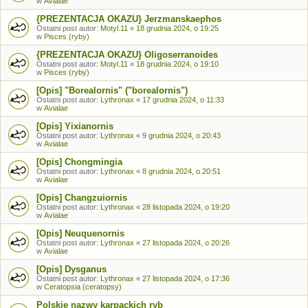
w
Avialae
{PREZENTACJA OKAZU} Jerzmanskaephos
Ostatni post autor:
Motyl.11
«
18 grudnia 2024, o 19:25
w
Pisces (ryby)
{PREZENTACJA OKAZU} Oligoserranoides
Ostatni post autor:
Motyl.11
«
18 grudnia 2024, o 19:10
w
Pisces (ryby)
[Opis] "Borealornis" ("borealornis")
Ostatni post autor:
Lythronax
«
17 grudnia 2024, o 11:33
w
Avialae
[Opis] Yixianornis
Ostatni post autor:
Lythronax
«
9 grudnia 2024, o 20:43
w
Avialae
[Opis] Chongmingia
Ostatni post autor:
Lythronax
«
8 grudnia 2024, o 20:51
w
Avialae
[Opis] Changzuiornis
Ostatni post autor:
Lythronax
«
28 listopada 2024, o 19:20
w
Avialae
[Opis] Neuquenornis
Ostatni post autor:
Lythronax
«
27 listopada 2024, o 20:26
w
Avialae
[Opis] Dysganus
Ostatni post autor:
Lythronax
«
27 listopada 2024, o 17:36
w
Ceratopsia (ceratopsy)
Polskie nazwy karpackich ryb