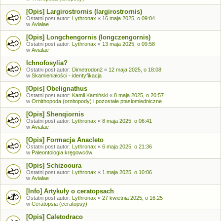
[Opis] Largirostrornis (largirostrornis)
Ostatni post autor:
Lythronax
«
16 maja 2025, o 09:04
w
Avialae
[Opis] Longchengornis (longczengornis)
Ostatni post autor:
Lythronax
«
13 maja 2025, o 09:58
w
Avialae
Ichnofosylia?
Ostatni post autor:
Dimetrodon2
«
12 maja 2025, o 18:08
w
Skamieniałości - identyfikacja
[Opis] Obelignathus
Ostatni post autor:
Kamil Kamiński
«
8 maja 2025, o 20:57
w
Ornithopoda (ornitopody) i pozostałe ptasiomiedniczne
[Opis] Shenqiornis
Ostatni post autor:
Lythronax
«
8 maja 2025, o 06:41
w
Avialae
[Opis] Formacja Anacleto
Ostatni post autor:
Lythronax
«
6 maja 2025, o 21:36
w
Paleontologia kręgowców
[Opis] Schizooura
Ostatni post autor:
Lythronax
«
1 maja 2025, o 10:06
w
Avialae
[Info] Artykuły o ceratopsach
Ostatni post autor:
Lythronax
«
27 kwietnia 2025, o 16:25
w
Ceratopsia (ceratopsy)
[Opis] Caletodraco