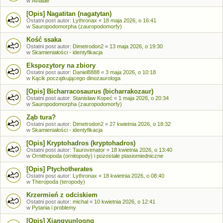
w
Avialae
[Opis] Nagatitan (nagatytan)
Ostatni post autor:
Lythronax
«
18 maja 2026, o 16:41
w
Sauropodomorpha (zauropodomorfy)
Kość ssaka
Ostatni post autor:
Dimetrodon2
«
13 maja 2026, o 19:30
w
Skamieniałości - identyfikacja
Ekspozytory na zbiory
Ostatni post autor:
Daniel8888
«
3 maja 2026, o 10:18
w
Kącik początkującego dinozaurologa
[Opis] Bicharracosaurus (bicharrakozaur)
Ostatni post autor:
Stanisław Kopeć
«
1 maja 2026, o 20:34
w
Sauropodomorpha (zauropodomorfy)
Ząb tura?
Ostatni post autor:
Dimetrodon2
«
27 kwietnia 2026, o 18:32
w
Skamieniałości - identyfikacja
[Opis] Kryptohadros (kryptohadros)
Ostatni post autor:
Taurovenator
«
18 kwietnia 2026, o 13:40
w
Ornithopoda (ornitopody) i pozostałe ptasiomiedniczne
[Opis] Ptychotherates
Ostatni post autor:
Lythronax
«
18 kwietnia 2026, o 08:40
w
Theropoda (teropody)
Krzermień z odciskiem
Ostatni post autor:
michal
«
10 kwietnia 2026, o 12:41
w
Pytania i problemy
[Opis] Xiangyunloong