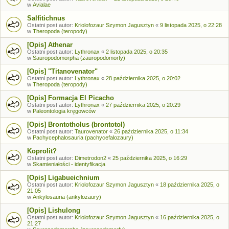
w
Avialae
Salfitichnus
Ostatni post autor:
Kriolofozaur Szymon Jagusztyn
«
9 listopada 2025, o 22:28
w
Theropoda (teropody)
[Opis] Athenar
Ostatni post autor:
Lythronax
«
2 listopada 2025, o 20:35
w
Sauropodomorpha (zauropodomorfy)
[Opis] "Titanovenator"
Ostatni post autor:
Lythronax
«
28 października 2025, o 20:02
w
Theropoda (teropody)
[Opis] Formacja El Picacho
Ostatni post autor:
Lythronax
«
27 października 2025, o 20:29
w
Paleontologia kręgowców
[Opis] Brontotholus (brontotol)
Ostatni post autor:
Taurovenator
«
26 października 2025, o 11:34
w
Pachycephalosauria (pachycefalozaury)
Koprolit?
Ostatni post autor:
Dimetrodon2
«
25 października 2025, o 16:29
w
Skamieniałości - identyfikacja
[Opis] Ligabueichnium
Ostatni post autor:
Kriolofozaur Szymon Jagusztyn
«
18 października 2025, o
21:05
w
Ankylosauria (ankylozaury)
[Opis] Lishulong
Ostatni post autor:
Kriolofozaur Szymon Jagusztyn
«
16 października 2025, o
21:27