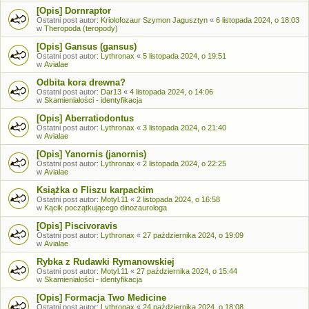
[Opis] Dornraptor
Ostatni post autor:
Kriolofozaur Szymon Jagusztyn
«
6 listopada 2024, o 18:03
w
Theropoda (teropody)
[Opis] Gansus (gansus)
Ostatni post autor:
Lythronax
«
5 listopada 2024, o 19:51
w
Avialae
Odbita kora drewna?
Ostatni post autor:
Dar13
«
4 listopada 2024, o 14:06
w
Skamieniałości - identyfikacja
[Opis] Aberratiodontus
Ostatni post autor:
Lythronax
«
3 listopada 2024, o 21:40
w
Avialae
[Opis] Yanornis (janornis)
Ostatni post autor:
Lythronax
«
2 listopada 2024, o 22:25
w
Avialae
Książka o Fliszu karpackim
Ostatni post autor:
Motyl.11
«
2 listopada 2024, o 16:58
w
Kącik początkującego dinozaurologa
[Opis] Piscivoravis
Ostatni post autor:
Lythronax
«
27 października 2024, o 19:09
w
Avialae
Rybka z Rudawki Rymanowskiej
Ostatni post autor:
Motyl.11
«
27 października 2024, o 15:44
w
Skamieniałości - identyfikacja
[Opis] Formacja Two Medicine
Ostatni post autor:
Lythronax
«
24 października 2024, o 18:08