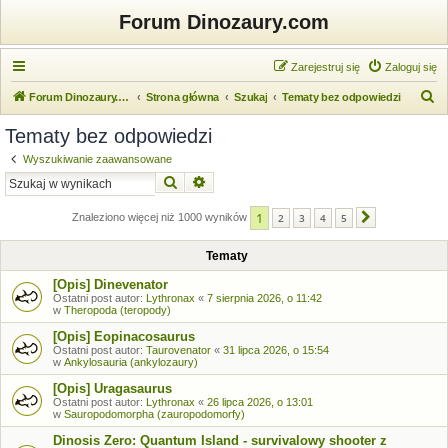
Forum Dinozaury.com
Zarejestruj się
Zaloguj się
S
Forum Dinozaury.com
Strona główna
Szukaj
Tematy bez odpowiedzi
z
Tematy bez odpowiedzi
u
Wyszukiwanie zaawansowane
k
Szukaj
Wyszukiwanie zaawansowane
a
1
j
Znaleziono więcej niż 1000 wyników
2
3
4
5
Następna
Tematy
[Opis] Dinevenator
Ostatni post autor:
Lythronax
«
7 sierpnia 2026, o 11:42
w
Theropoda (teropody)
[Opis] Eopinacosaurus
Ostatni post autor:
Taurovenator
«
31 lipca 2026, o 15:54
w
Ankylosauria (ankylozaury)
[Opis] Uragasaurus
Ostatni post autor:
Lythronax
«
26 lipca 2026, o 13:01
w
Sauropodomorpha (zauropodomorfy)
Dinosis Zero: Quantum Island - survivalowy shooter z