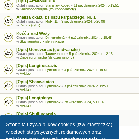
[Opis] Ardetosaurus
Ostatni post autor:
Stanisław Kopeć
«
11 października 2024, o 19:51
w
Sauropodomorpha (zauropodomorfy)
Analiza okazu z Fliszu karpackiego. Nr. 1
Ostatni post autor:
Motyl.11
«
9 października 2024, o 20:08
w
Pisces (ryby)
Kość z nad Wisły
Ostatni post autor:
Dimetrodon2
«
9 października 2024, o 18:45
w
Skamieniałości - identyfikacja
[Opis] Gondwanax (gondwanaks)
Ostatni post autor:
Taurovenator
«
5 października 2024, o 12:13
w
Dinosauromorpha (dinozauromorfy)
[Opis] Longirostravis
Ostatni post autor:
Lythronax
«
3 października 2024, o 19:51
w
Avialae
[Opis] Shanweiniao
Ostatni post autor:
Lythronax
«
3 października 2024, o 19:50
w
Avialae
[Opis] Longipteryx
Ostatni post autor:
Lythronax
«
28 września 2024, o 17:16
w
Avialae
[Opis] Shuilingornis
Ostatni post autor:
Lythronax
«
26 września 2024, o 17:53
w
Avialae
Strona ta używa plików cookies (tzw. ciasteczka)
w celach statystycznych, reklamowych oraz