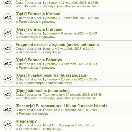
Ostatni post autor:
Lythronax
«
17 września 2025, o 18:53
w
Ornithopoda (ornitopody) i pozostałe ptasiomiedniczne
[Opis] Formacja Kirtland
Ostatni post autor:
Lythronax
«
15 września 2025, o 16:08
w
Paleontologia kręgowców
[Opis] Formacja Fruitland
Ostatni post autor:
Lythronax
«
8 września 2025, o 20:09
w
Paleontologia kręgowców
Fragment szczęki z zębami (morze północne)
Ostatni post autor:
tletocha
«
1 września 2025, o 11:49
w
Skamieniałości - identyfikacja
[Opis] Formacja Bahariya
Ostatni post autor:
Lythronax
«
30 sierpnia 2025, o 09:33
w
Paleontologia kręgowców
[Opis] Huashanosaurus (huaszanozaur)
Ostatni post autor:
Lythronax
«
28 sierpnia 2025, o 21:25
w
Sauropodomorpha (zauropodomorfy)
[Opis] Istiorachis (istiorachis)
Ostatni post autor:
Taurovenator
«
24 sierpnia 2025, o 16:48
w
Ornithopoda (ornitopody) i pozostałe ptasiomiedniczne
[Recenzja] Europasaurus: Life on Jurassic Islands
Ostatni post autor:
kaniukura
«
16 sierpnia 2025, o 03:00
w
Prehistoria w mediach
Kręgosłup?
Ostatni post autor:
Motyl.11
«
15 sierpnia 2025, o 21:57
w
Skamieniałości - identyfikacja