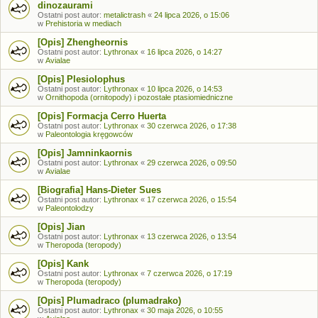
dinozaurami
Ostatni post autor:
metalictrash
«
24 lipca 2026, o 15:06
w
Prehistoria w mediach
[Opis] Zhengheornis
Ostatni post autor:
Lythronax
«
16 lipca 2026, o 14:27
w
Avialae
[Opis] Plesiolophus
Ostatni post autor:
Lythronax
«
10 lipca 2026, o 14:53
w
Ornithopoda (ornitopody) i pozostałe ptasiomiedniczne
[Opis] Formacja Cerro Huerta
Ostatni post autor:
Lythronax
«
30 czerwca 2026, o 17:38
w
Paleontologia kręgowców
[Opis] Jamninkaornis
Ostatni post autor:
Lythronax
«
29 czerwca 2026, o 09:50
w
Avialae
[Biografia] Hans-Dieter Sues
Ostatni post autor:
Lythronax
«
17 czerwca 2026, o 15:54
w
Paleontolodzy
[Opis] Jian
Ostatni post autor:
Lythronax
«
13 czerwca 2026, o 13:54
w
Theropoda (teropody)
[Opis] Kank
Ostatni post autor:
Lythronax
«
7 czerwca 2026, o 17:19
w
Theropoda (teropody)
[Opis] Plumadraco (plumadrako)
Ostatni post autor:
Lythronax
«
30 maja 2026, o 10:55