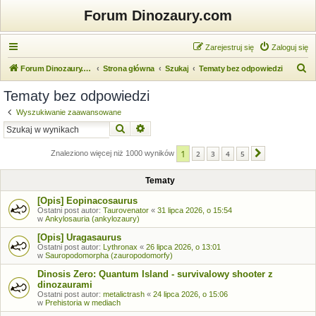
Forum Dinozaury.com
Zarejestruj się
Zaloguj się
S
Forum Dinozaury.com
Strona główna
Szukaj
Tematy bez odpowiedzi
z
Tematy bez odpowiedzi
u
Wyszukiwanie zaawansowane
k
Szukaj
Wyszukiwanie zaawansowane
a
1
j
Znaleziono więcej niż 1000 wyników
2
3
4
5
Następna
Tematy
[Opis] Eopinacosaurus
Ostatni post autor:
Taurovenator
«
31 lipca 2026, o 15:54
w
Ankylosauria (ankylozaury)
[Opis] Uragasaurus
Ostatni post autor:
Lythronax
«
26 lipca 2026, o 13:01
w
Sauropodomorpha (zauropodomorfy)
Dinosis Zero: Quantum Island - survivalowy shooter z
dinozaurami
Ostatni post autor:
metalictrash
«
24 lipca 2026, o 15:06
w
Prehistoria w mediach