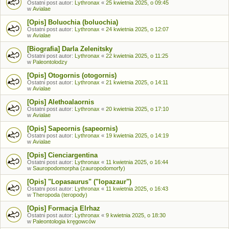
Ostatni post autor:
Lythronax
«
25 kwietnia 2025, o 09:45
w
Avialae
[Opis] Boluochia (boluochia)
Ostatni post autor:
Lythronax
«
24 kwietnia 2025, o 12:07
w
Avialae
[Biografia] Darla Zelenitsky
Ostatni post autor:
Lythronax
«
22 kwietnia 2025, o 11:25
w
Paleontolodzy
[Opis] Otogornis (otogornis)
Ostatni post autor:
Lythronax
«
21 kwietnia 2025, o 14:11
w
Avialae
[Opis] Alethoalaornis
Ostatni post autor:
Lythronax
«
20 kwietnia 2025, o 17:10
w
Avialae
[Opis] Sapeornis (sapeornis)
Ostatni post autor:
Lythronax
«
19 kwietnia 2025, o 14:19
w
Avialae
[Opis] Cienciargentina
Ostatni post autor:
Lythronax
«
11 kwietnia 2025, o 16:44
w
Sauropodomorpha (zauropodomorfy)
[Opis] "Lopasaurus" ("lopazaur")
Ostatni post autor:
Lythronax
«
11 kwietnia 2025, o 16:43
w
Theropoda (teropody)
[Opis] Formacja Elrhaz
Ostatni post autor:
Lythronax
«
9 kwietnia 2025, o 18:30
w
Paleontologia kręgowców