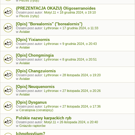
w
Pisces (ryby)
{PREZENTACJA OKAZU} Oligoserranoides
Ostatni post autor:
Motyl.11
«
18 grudnia 2024, o 19:10
w
Pisces (ryby)
[Opis] "Borealornis" ("borealornis")
Ostatni post autor:
Lythronax
«
17 grudnia 2024, o 11:33
w
Avialae
[Opis] Yixianornis
Ostatni post autor:
Lythronax
«
9 grudnia 2024, o 20:43
w
Avialae
[Opis] Chongmingia
Ostatni post autor:
Lythronax
«
8 grudnia 2024, o 20:51
w
Avialae
[Opis] Changzuiornis
Ostatni post autor:
Lythronax
«
28 listopada 2024, o 19:20
w
Avialae
[Opis] Neuquenornis
Ostatni post autor:
Lythronax
«
27 listopada 2024, o 20:26
w
Avialae
[Opis] Dysganus
Ostatni post autor:
Lythronax
«
27 listopada 2024, o 17:36
w
Ceratopsia (ceratopsy)
Polskie nazwy karpackich ryb
Ostatni post autor:
Motyl.11
«
26 listopada 2024, o 20:40
w
Gniazdo raptorów
Ichnofosylium?