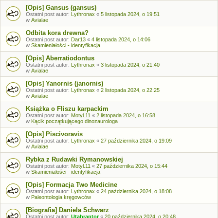
[Opis] Gansus (gansus)
Ostatni post autor:
Lythronax
«
5 listopada 2024, o 19:51
w
Avialae
Odbita kora drewna?
Ostatni post autor:
Dar13
«
4 listopada 2024, o 14:06
w
Skamieniałości - identyfikacja
[Opis] Aberratiodontus
Ostatni post autor:
Lythronax
«
3 listopada 2024, o 21:40
w
Avialae
[Opis] Yanornis (janornis)
Ostatni post autor:
Lythronax
«
2 listopada 2024, o 22:25
w
Avialae
Książka o Fliszu karpackim
Ostatni post autor:
Motyl.11
«
2 listopada 2024, o 16:58
w
Kącik początkującego dinozaurologa
[Opis] Piscivoravis
Ostatni post autor:
Lythronax
«
27 października 2024, o 19:09
w
Avialae
Rybka z Rudawki Rymanowskiej
Ostatni post autor:
Motyl.11
«
27 października 2024, o 15:44
w
Skamieniałości - identyfikacja
[Opis] Formacja Two Medicine
Ostatni post autor:
Lythronax
«
24 października 2024, o 18:08
w
Paleontologia kręgowców
[Biografia] Daniela Schwarz
Ostatni post autor:
Utahraptor
«
20 października 2024, o 20:48