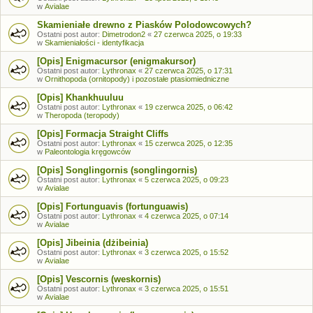
w
Avialae
Skamieniałe drewno z Piasków Polodowcowych?
Ostatni post autor:
Dimetrodon2
«
27 czerwca 2025, o 19:33
w
Skamieniałości - identyfikacja
[Opis] Enigmacursor (enigmakursor)
Ostatni post autor:
Lythronax
«
27 czerwca 2025, o 17:31
w
Ornithopoda (ornitopody) i pozostałe ptasiomiedniczne
[Opis] Khankhuuluu
Ostatni post autor:
Lythronax
«
19 czerwca 2025, o 06:42
w
Theropoda (teropody)
[Opis] Formacja Straight Cliffs
Ostatni post autor:
Lythronax
«
15 czerwca 2025, o 12:35
w
Paleontologia kręgowców
[Opis] Songlingornis (songlingornis)
Ostatni post autor:
Lythronax
«
5 czerwca 2025, o 09:23
w
Avialae
[Opis] Fortunguavis (fortunguawis)
Ostatni post autor:
Lythronax
«
4 czerwca 2025, o 07:14
w
Avialae
[Opis] Jibeinia (dżibeinia)
Ostatni post autor:
Lythronax
«
3 czerwca 2025, o 15:52
w
Avialae
[Opis] Vescornis (weskornis)
Ostatni post autor:
Lythronax
«
3 czerwca 2025, o 15:51
w
Avialae