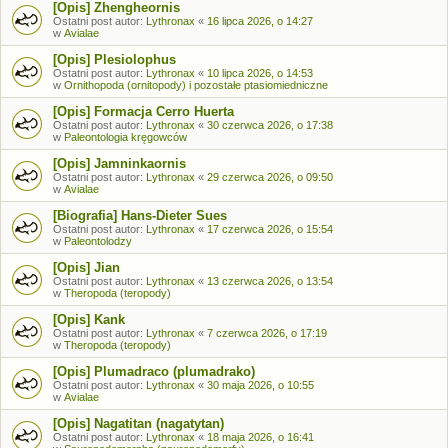
[Opis] Zhengheornis
Ostatni post autor:
Lythronax
«
16 lipca 2026, o 14:27
w
Avialae
[Opis] Plesiolophus
Ostatni post autor:
Lythronax
«
10 lipca 2026, o 14:53
w
Ornithopoda (ornitopody) i pozostałe ptasiomiedniczne
[Opis] Formacja Cerro Huerta
Ostatni post autor:
Lythronax
«
30 czerwca 2026, o 17:38
w
Paleontologia kręgowców
[Opis] Jamninkaornis
Ostatni post autor:
Lythronax
«
29 czerwca 2026, o 09:50
w
Avialae
[Biografia] Hans-Dieter Sues
Ostatni post autor:
Lythronax
«
17 czerwca 2026, o 15:54
w
Paleontolodzy
[Opis] Jian
Ostatni post autor:
Lythronax
«
13 czerwca 2026, o 13:54
w
Theropoda (teropody)
[Opis] Kank
Ostatni post autor:
Lythronax
«
7 czerwca 2026, o 17:19
w
Theropoda (teropody)
[Opis] Plumadraco (plumadrako)
Ostatni post autor:
Lythronax
«
30 maja 2026, o 10:55
w
Avialae
[Opis] Nagatitan (nagatytan)
Ostatni post autor:
Lythronax
«
18 maja 2026, o 16:41