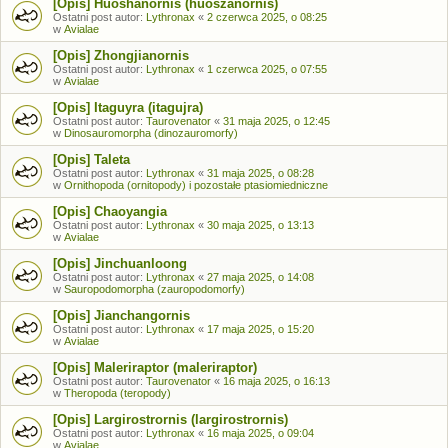
[Opis] Huoshanornis (huoszanornis)
Ostatni post autor:
Lythronax
«
2 czerwca 2025, o 08:25
w
Avialae
[Opis] Zhongjianornis
Ostatni post autor:
Lythronax
«
1 czerwca 2025, o 07:55
w
Avialae
[Opis] Itaguyra (itagujra)
Ostatni post autor:
Taurovenator
«
31 maja 2025, o 12:45
w
Dinosauromorpha (dinozauromorfy)
[Opis] Taleta
Ostatni post autor:
Lythronax
«
31 maja 2025, o 08:28
w
Ornithopoda (ornitopody) i pozostałe ptasiomiedniczne
[Opis] Chaoyangia
Ostatni post autor:
Lythronax
«
30 maja 2025, o 13:13
w
Avialae
[Opis] Jinchuanloong
Ostatni post autor:
Lythronax
«
27 maja 2025, o 14:08
w
Sauropodomorpha (zauropodomorfy)
[Opis] Jianchangornis
Ostatni post autor:
Lythronax
«
17 maja 2025, o 15:20
w
Avialae
[Opis] Maleriraptor (maleriraptor)
Ostatni post autor:
Taurovenator
«
16 maja 2025, o 16:13
w
Theropoda (teropody)
[Opis] Largirostrornis (largirostrornis)
Ostatni post autor:
Lythronax
«
16 maja 2025, o 09:04
w
Avialae