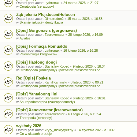
Ostatni post autor:
Lythronax
«
24 marca 2026, o 21:27
w
Ceratopsia (ceratopsy)
Ząb jelenia Plejstocen/Holocen
Ostatni post autor:
Dimetrodon2
«
15 marca 2026, o 16:58
w
Skamieniałości - identyfikacja
[Opis] Gorgonavis (gorgonawis)
Ostatni post autor:
Taurovenator
«
28 lutego 2026, o 16:09
w
Avialae
[Opis] Formacja Romualdo
Ostatni post autor:
Lythronax
«
16 lutego 2026, o 16:28
w
Paleontologia kręgowców
[Opis] Haolong dongi
Ostatni post autor:
Stanisław Kopeć
«
9 lutego 2026, o 18:34
w
Ornithopoda (ornitopody) i pozostałe ptasiomiedniczne
Re: [Opis] Foskeia
Ostatni post autor:
Kamil Kamiński
«
8 lutego 2026, o 00:21
w
Ornithopoda (ornitopody) i pozostałe ptasiomiedniczne
[Opis] Yantaloong lini
Ostatni post autor:
Stanisław Kopeć
«
6 lutego 2026, o 16:01
w
Sauropodomorpha (zauropodomorfy)
[Opis] Xenovenator (ksenowenator)
Ostatni post autor:
Taurovenator
«
6 lutego 2026, o 15:54
w
Theropoda (teropody)
wykłady 2026
Ostatni post autor:
kryty_niekrytyczny
«
14 stycznia 2026, o 10:43
w
Co w skałach eroduje