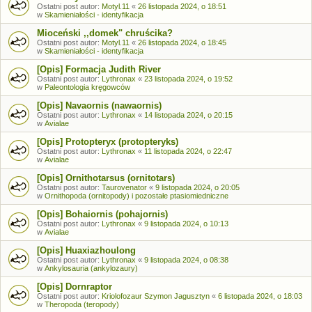
Ostatni post autor:
Motyl.11
«
26 listopada 2024, o 18:51
w
Skamieniałości - identyfikacja
Mioceński ,,domek" chruścika?
Ostatni post autor:
Motyl.11
«
26 listopada 2024, o 18:45
w
Skamieniałości - identyfikacja
[Opis] Formacja Judith River
Ostatni post autor:
Lythronax
«
23 listopada 2024, o 19:52
w
Paleontologia kręgowców
[Opis] Navaornis (nawaornis)
Ostatni post autor:
Lythronax
«
14 listopada 2024, o 20:15
w
Avialae
[Opis] Protopteryx (protopteryks)
Ostatni post autor:
Lythronax
«
11 listopada 2024, o 22:47
w
Avialae
[Opis] Ornithotarsus (ornitotars)
Ostatni post autor:
Taurovenator
«
9 listopada 2024, o 20:05
w
Ornithopoda (ornitopody) i pozostałe ptasiomiedniczne
[Opis] Bohaiornis (pohajornis)
Ostatni post autor:
Lythronax
«
9 listopada 2024, o 10:13
w
Avialae
[Opis] Huaxiazhoulong
Ostatni post autor:
Lythronax
«
9 listopada 2024, o 08:38
w
Ankylosauria (ankylozaury)
[Opis] Dornraptor
Ostatni post autor:
Kriolofozaur Szymon Jagusztyn
«
6 listopada 2024, o 18:03
w
Theropoda (teropody)