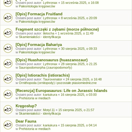
Ostatni post autor:
Lythronax
«
15 września 2025, o 16:08
w
Paleontologia kręgowców
[Opis] Formacja Fruitland
Ostatni post autor:
Lythronax
«
8 września 2025, o 20:09
w
Paleontologia kręgowców
Fragment szczęki z zębami (morze północne)
Ostatni post autor:
tletocha
«
1 września 2025, o 11:49
w
Skamieniałości - identyfikacja
[Opis] Formacja Bahariya
Ostatni post autor:
Lythronax
«
30 sierpnia 2025, o 09:33
w
Paleontologia kręgowców
[Opis] Huashanosaurus (huaszanozaur)
Ostatni post autor:
Lythronax
«
28 sierpnia 2025, o 21:25
w
Sauropodomorpha (zauropodomorfy)
[Opis] Istiorachis (istiorachis)
Ostatni post autor:
Taurovenator
«
24 sierpnia 2025, o 16:48
w
Ornithopoda (ornitopody) i pozostałe ptasiomiedniczne
[Recenzja] Europasaurus: Life on Jurassic Islands
Ostatni post autor:
kaniukura
«
16 sierpnia 2025, o 03:00
w
Prehistoria w mediach
Kręgosłup?
Ostatni post autor:
Motyl.11
«
15 sierpnia 2025, o 21:57
w
Skamieniałości - identyfikacja
Dear Fauna
Ostatni post autor:
kaniukura
«
15 sierpnia 2025, o 04:14
w
Prehistoria w mediach