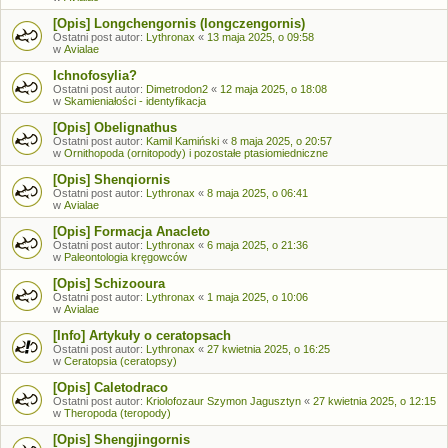
[Opis] Longchengornis (longczengornis)
Ostatni post autor:
Lythronax
«
13 maja 2025, o 09:58
w
Avialae
Ichnofosylia?
Ostatni post autor:
Dimetrodon2
«
12 maja 2025, o 18:08
w
Skamieniałości - identyfikacja
[Opis] Obelignathus
Ostatni post autor:
Kamil Kamiński
«
8 maja 2025, o 20:57
w
Ornithopoda (ornitopody) i pozostałe ptasiomiedniczne
[Opis] Shenqiornis
Ostatni post autor:
Lythronax
«
8 maja 2025, o 06:41
w
Avialae
[Opis] Formacja Anacleto
Ostatni post autor:
Lythronax
«
6 maja 2025, o 21:36
w
Paleontologia kręgowców
[Opis] Schizooura
Ostatni post autor:
Lythronax
«
1 maja 2025, o 10:06
w
Avialae
[Info] Artykuły o ceratopsach
Ostatni post autor:
Lythronax
«
27 kwietnia 2025, o 16:25
w
Ceratopsia (ceratopsy)
[Opis] Caletodraco
Ostatni post autor:
Kriolofozaur Szymon Jagusztyn
«
27 kwietnia 2025, o 12:15
w
Theropoda (teropody)
[Opis] Shengjingornis