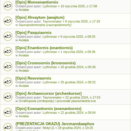
[Opis] Monoenantiornis
Ostatni post autor:
Lythronax
«
10 stycznia 2025, o 17:08
w
Avialae
[Opis] Ahvaytum (awajtum)
Ostatni post autor:
Taurovenator
«
8 stycznia 2025, o 17:29
w
Sauropodomorpha (zauropodomorfy)
[Opis] Pasquiaornis
Ostatni post autor:
Lythronax
«
6 stycznia 2025, o 08:25
w
Avialae
[Opis] Enantiornis (enantiornis)
Ostatni post autor:
Lythronax
«
1 stycznia 2025, o 09:36
w
Avialae
[Opis] Crosnoornis (krosnoornis)
Ostatni post autor:
Lythronax
«
26 grudnia 2024, o 09:36
w
Avialae
[Opis] Resoviaornis
Ostatni post autor:
Lythronax
«
25 grudnia 2024, o 08:22
w
Avialae
[Opis] Archaeocursor (archeokursor)
Ostatni post autor:
Taurovenator
«
22 grudnia 2024, o 17:53
w
Ornithopoda (ornitopody) i pozostałe ptasiomiedniczne
[Opis] Eoenantiornis (eoenantiornis)
Ostatni post autor:
Lythronax
«
22 grudnia 2024, o 09:04
w
Avialae
{PREZENTACJA OKAZU} Jerzmanskaephos
Ostatni post autor:
Motyl.11
«
18 grudnia 2024, o 19:25