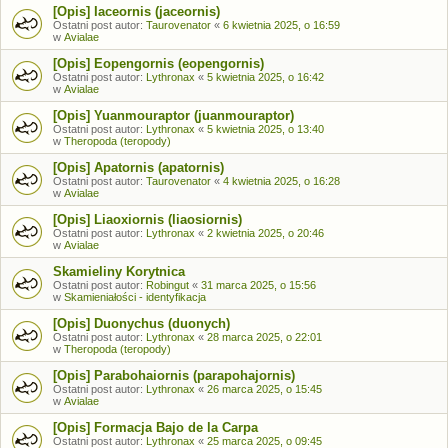
[Opis] Iaceornis (jaceornis)
Ostatni post autor:
Taurovenator
«
6 kwietnia 2025, o 16:59
w
Avialae
[Opis] Eopengornis (eopengornis)
Ostatni post autor:
Lythronax
«
5 kwietnia 2025, o 16:42
w
Avialae
[Opis] Yuanmouraptor (juanmouraptor)
Ostatni post autor:
Lythronax
«
5 kwietnia 2025, o 13:40
w
Theropoda (teropody)
[Opis] Apatornis (apatornis)
Ostatni post autor:
Taurovenator
«
4 kwietnia 2025, o 16:28
w
Avialae
[Opis] Liaoxiornis (liaosiornis)
Ostatni post autor:
Lythronax
«
2 kwietnia 2025, o 20:46
w
Avialae
Skamieliny Korytnica
Ostatni post autor:
Robingut
«
31 marca 2025, o 15:56
w
Skamieniałości - identyfikacja
[Opis] Duonychus (duonych)
Ostatni post autor:
Lythronax
«
28 marca 2025, o 22:01
w
Theropoda (teropody)
[Opis] Parabohaiornis (parapohajornis)
Ostatni post autor:
Lythronax
«
26 marca 2025, o 15:45
w
Avialae
[Opis] Formacja Bajo de la Carpa
Ostatni post autor:
Lythronax
«
25 marca 2025, o 09:45