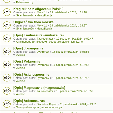
w
Paleontolodzy
Kręg rekina z oligocenu Polski?
Ostatni post autor:
Motyl.11
«
19 października 2024, o 21:18
w
Skamieniałości - identyfikacja
Oligoceńska flora morska
Ostatni post autor:
Motyl.11
«
19 października 2024, o 19:37
w
Skamieniałości - identyfikacja
[Opis] Emiliasaura (emiliazaura)
Ostatni post autor:
Taurovenator
«
19 października 2024, o 09:47
w
Ornithopoda (ornitopody) i pozostałe ptasiomiedniczne
[Opis] Jixiangornis
Ostatni post autor:
Lythronax
«
18 października 2024, o 06:56
w
Avialae
[Opis] Polarornis
Ostatni post autor:
Lythronax
«
17 października 2024, o 13:52
w
Avialae
[Opis] Asiahesperornis
Ostatni post autor:
Lythronax
«
13 października 2024, o 19:42
w
Avialae
[Opis] Magnusavis (magnusawis)
Ostatni post autor:
Taurovenator
«
13 października 2024, o 16:59
w
Avialae
[Opis] Ardetosaurus
Ostatni post autor:
Stanisław Kopeć
«
11 października 2024, o 19:51
w
Sauropodomorpha (zauropodomorfy)