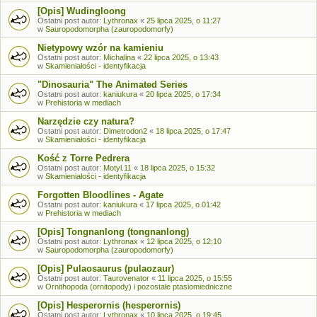
[Opis] Wudingloong
Ostatni post autor:
Lythronax
«
25 lipca 2025, o 11:27
w
Sauropodomorpha (zauropodomorfy)
Nietypowy wzór na kamieniu
Ostatni post autor:
Michalina
«
22 lipca 2025, o 13:43
w
Skamieniałości - identyfikacja
"Dinosauria" The Animated Series
Ostatni post autor:
kaniukura
«
20 lipca 2025, o 17:34
w
Prehistoria w mediach
Narzędzie czy natura?
Ostatni post autor:
Dimetrodon2
«
18 lipca 2025, o 17:47
w
Skamieniałości - identyfikacja
Kość z Torre Pedrera
Ostatni post autor:
Motyl.11
«
18 lipca 2025, o 15:32
w
Skamieniałości - identyfikacja
Forgotten Bloodlines - Agate
Ostatni post autor:
kaniukura
«
17 lipca 2025, o 01:42
w
Prehistoria w mediach
[Opis] Tongnanlong (tongnanlong)
Ostatni post autor:
Lythronax
«
12 lipca 2025, o 12:10
w
Sauropodomorpha (zauropodomorfy)
[Opis] Pulaosaurus (pulaozaur)
Ostatni post autor:
Taurovenator
«
11 lipca 2025, o 15:55
w
Ornithopoda (ornitopody) i pozostałe ptasiomiedniczne
[Opis] Hesperornis (hesperornis)
Ostatni post autor:
Lythronax
«
10 lipca 2025, o 19:45