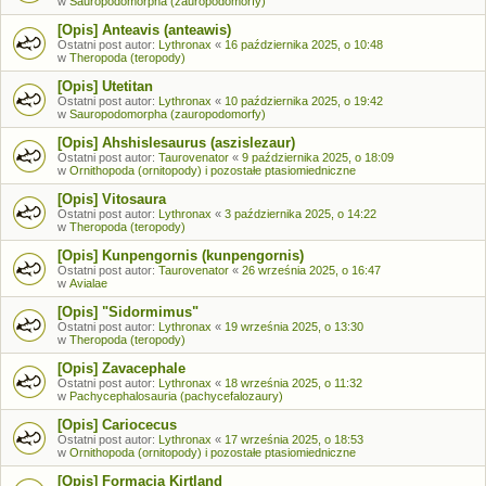
w
Sauropodomorpha (zauropodomorfy)
[Opis] Anteavis (anteawis)
Ostatni post autor:
Lythronax
«
16 października 2025, o 10:48
w
Theropoda (teropody)
[Opis] Utetitan
Ostatni post autor:
Lythronax
«
10 października 2025, o 19:42
w
Sauropodomorpha (zauropodomorfy)
[Opis] Ahshislesaurus (aszislezaur)
Ostatni post autor:
Taurovenator
«
9 października 2025, o 18:09
w
Ornithopoda (ornitopody) i pozostałe ptasiomiedniczne
[Opis] Vitosaura
Ostatni post autor:
Lythronax
«
3 października 2025, o 14:22
w
Theropoda (teropody)
[Opis] Kunpengornis (kunpengornis)
Ostatni post autor:
Taurovenator
«
26 września 2025, o 16:47
w
Avialae
[Opis] "Sidormimus"
Ostatni post autor:
Lythronax
«
19 września 2025, o 13:30
w
Theropoda (teropody)
[Opis] Zavacephale
Ostatni post autor:
Lythronax
«
18 września 2025, o 11:32
w
Pachycephalosauria (pachycefalozaury)
[Opis] Cariocecus
Ostatni post autor:
Lythronax
«
17 września 2025, o 18:53
w
Ornithopoda (ornitopody) i pozostałe ptasiomiedniczne
[Opis] Formacja Kirtland