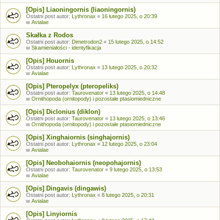
[Opis] Liaoningornis (liaoningornis)
Ostatni post autor:
Lythronax
«
16 lutego 2025, o 20:39
w
Avialae
Skałka z Rodos
Ostatni post autor:
Dimetrodon2
«
15 lutego 2025, o 14:52
w
Skamieniałości - identyfikacja
[Opis] Houornis
Ostatni post autor:
Lythronax
«
13 lutego 2025, o 20:32
w
Avialae
[Opis] Pteropelyx (pteropeliks)
Ostatni post autor:
Taurovenator
«
13 lutego 2025, o 14:48
w
Ornithopoda (ornitopody) i pozostałe ptasiomiedniczne
[Opis] Diclonius (diklon)
Ostatni post autor:
Taurovenator
«
13 lutego 2025, o 13:46
w
Ornithopoda (ornitopody) i pozostałe ptasiomiedniczne
[Opis] Xinghaiornis (singhajornis)
Ostatni post autor:
Lythronax
«
12 lutego 2025, o 23:04
w
Avialae
[Opis] Neobohaiornis (neopohajornis)
Ostatni post autor:
Taurovenator
«
9 lutego 2025, o 13:53
w
Avialae
[Opis] Dingavis (dingawis)
Ostatni post autor:
Lythronax
«
8 lutego 2025, o 20:31
w
Avialae
[Opis] Linyiornis