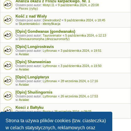
Analiza okazu z Fliszu karpackiego. Nr. 1
Ostatni post autor:
Motyl.11
«
9 października 2024, o 20:08
w
Pisces (ryby)
Kość z nad Wisły
Ostatni post autor:
Dimetrodon2
«
9 października 2024, o 18:45
w
Skamieniałości - identyfikacja
[Opis] Gondwanax (gondwanaks)
Ostatni post autor:
Taurovenator
«
5 października 2024, o 12:13
w
Dinosauromorpha (dinozauromorfy)
[Opis] Longirostravis
Ostatni post autor:
Lythronax
«
3 października 2024, o 19:51
w
Avialae
[Opis] Shanweiniao
Ostatni post autor:
Lythronax
«
3 października 2024, o 19:50
w
Avialae
[Opis] Longipteryx
Ostatni post autor:
Lythronax
«
28 września 2024, o 17:16
w
Avialae
[Opis] Shuilingornis
Ostatni post autor:
Lythronax
«
26 września 2024, o 17:53
w
Avialae
Kosci z Bałtyku
Ostatni post autor:
Bozia
«
26 września 2024, o 09:05
w
Skamieniałości - identyfikacja
Strona ta używa plików cookies (tzw. ciasteczka)
w celach statystycznych, reklamowych oraz