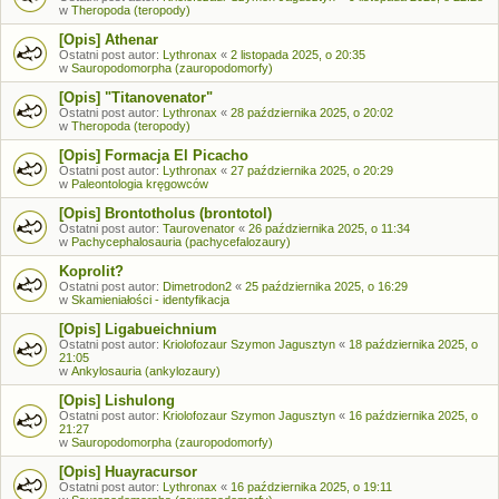
w
Theropoda (teropody)
[Opis] Athenar
Ostatni post autor:
Lythronax
«
2 listopada 2025, o 20:35
w
Sauropodomorpha (zauropodomorfy)
[Opis] "Titanovenator"
Ostatni post autor:
Lythronax
«
28 października 2025, o 20:02
w
Theropoda (teropody)
[Opis] Formacja El Picacho
Ostatni post autor:
Lythronax
«
27 października 2025, o 20:29
w
Paleontologia kręgowców
[Opis] Brontotholus (brontotol)
Ostatni post autor:
Taurovenator
«
26 października 2025, o 11:34
w
Pachycephalosauria (pachycefalozaury)
Koprolit?
Ostatni post autor:
Dimetrodon2
«
25 października 2025, o 16:29
w
Skamieniałości - identyfikacja
[Opis] Ligabueichnium
Ostatni post autor:
Kriolofozaur Szymon Jagusztyn
«
18 października 2025, o
21:05
w
Ankylosauria (ankylozaury)
[Opis] Lishulong
Ostatni post autor:
Kriolofozaur Szymon Jagusztyn
«
16 października 2025, o
21:27
w
Sauropodomorpha (zauropodomorfy)
[Opis] Huayracursor
Ostatni post autor:
Lythronax
«
16 października 2025, o 19:11