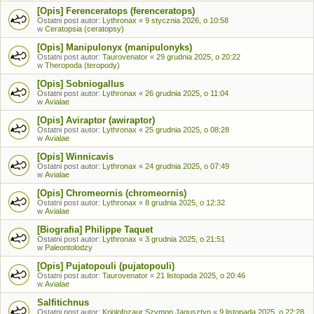
[Opis] Ferenceratops (ferenceratops)
Ostatni post autor:
Lythronax
«
9 stycznia 2026, o 10:58
w
Ceratopsia (ceratopsy)
[Opis] Manipulonyx (manipulonyks)
Ostatni post autor:
Taurovenator
«
29 grudnia 2025, o 20:22
w
Theropoda (teropody)
[Opis] Sobniogallus
Ostatni post autor:
Lythronax
«
26 grudnia 2025, o 11:04
w
Avialae
[Opis] Aviraptor (awiraptor)
Ostatni post autor:
Lythronax
«
25 grudnia 2025, o 08:28
w
Avialae
[Opis] Winnicavis
Ostatni post autor:
Lythronax
«
24 grudnia 2025, o 07:49
w
Avialae
[Opis] Chromeornis (chromeornis)
Ostatni post autor:
Lythronax
«
8 grudnia 2025, o 12:32
w
Avialae
[Biografia] Philippe Taquet
Ostatni post autor:
Lythronax
«
3 grudnia 2025, o 21:51
w
Paleontolodzy
[Opis] Pujatopouli (pujatopouli)
Ostatni post autor:
Taurovenator
«
21 listopada 2025, o 20:46
w
Avialae
Salfitichnus
Ostatni post autor:
Kriolofozaur Szymon Jagusztyn
«
9 listopada 2025, o 22:28