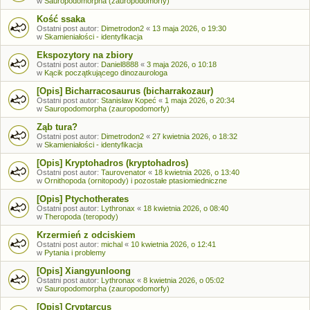
w
Sauropodomorpha (zauropodomorfy)
Kość ssaka
Ostatni post autor:
Dimetrodon2
«
13 maja 2026, o 19:30
w
Skamieniałości - identyfikacja
Ekspozytory na zbiory
Ostatni post autor:
Daniel8888
«
3 maja 2026, o 10:18
w
Kącik początkującego dinozaurologa
[Opis] Bicharracosaurus (bicharrakozaur)
Ostatni post autor:
Stanisław Kopeć
«
1 maja 2026, o 20:34
w
Sauropodomorpha (zauropodomorfy)
Ząb tura?
Ostatni post autor:
Dimetrodon2
«
27 kwietnia 2026, o 18:32
w
Skamieniałości - identyfikacja
[Opis] Kryptohadros (kryptohadros)
Ostatni post autor:
Taurovenator
«
18 kwietnia 2026, o 13:40
w
Ornithopoda (ornitopody) i pozostałe ptasiomiedniczne
[Opis] Ptychotherates
Ostatni post autor:
Lythronax
«
18 kwietnia 2026, o 08:40
w
Theropoda (teropody)
Krzermień z odciskiem
Ostatni post autor:
michal
«
10 kwietnia 2026, o 12:41
w
Pytania i problemy
[Opis] Xiangyunloong
Ostatni post autor:
Lythronax
«
8 kwietnia 2026, o 05:02
w
Sauropodomorpha (zauropodomorfy)
[Opis] Cryptarcus