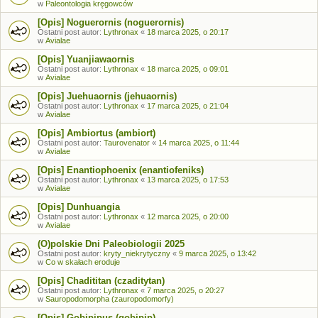
w
Paleontologia kręgowców
[Opis] Noguerornis (noguerornis)
Ostatni post autor:
Lythronax
«
18 marca 2025, o 20:17
w
Avialae
[Opis] Yuanjiawaornis
Ostatni post autor:
Lythronax
«
18 marca 2025, o 09:01
w
Avialae
[Opis] Juehuaornis (jehuaornis)
Ostatni post autor:
Lythronax
«
17 marca 2025, o 21:04
w
Avialae
[Opis] Ambiortus (ambiort)
Ostatni post autor:
Taurovenator
«
14 marca 2025, o 11:44
w
Avialae
[Opis] Enantiophoenix (enantiofeniks)
Ostatni post autor:
Lythronax
«
13 marca 2025, o 17:53
w
Avialae
[Opis] Dunhuangia
Ostatni post autor:
Lythronax
«
12 marca 2025, o 20:00
w
Avialae
(O)polskie Dni Paleobiologii 2025
Ostatni post autor:
kryty_niekrytyczny
«
9 marca 2025, o 13:42
w
Co w skałach eroduje
[Opis] Chadititan (czaditytan)
Ostatni post autor:
Lythronax
«
7 marca 2025, o 20:27
w
Sauropodomorpha (zauropodomorfy)
[Opis] Gobipipus (gobipip)