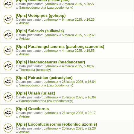
Ostatni post autor:
Lythronax
«
7 marca 2025, o 20:27
w
Sauropodomorpha (zauropodomorfy)
[Opis] Gobipipus (gobipip)
Ostatni post autor:
Lythronax
«
6 marca 2025, o 16:26
w
Avialae
[Opis] Sulcavis (sulkawis)
Ostatni post autor:
Lythronax
«
5 marca 2025, o 21:32
w
Avialae
[Opis] Parahongshanornis (parahongszanornis)
Ostatni post autor:
Lythronax
«
4 marca 2025, o 19:56
w
Avialae
[Opis] Huadanosaurus (huadanozaur)
Ostatni post autor:
Lythronax
«
4 marca 2025, o 10:37
w
Theropoda (teropody)
[Opis] Petrustitan (petrustytan)
Ostatni post autor:
Lythronax
«
25 lutego 2025, o 16:04
w
Sauropodomorpha (zauropodomorfy)
[Opis] Uriash (uriasz)
Ostatni post autor:
Lythronax
«
25 lutego 2025, o 16:04
w
Sauropodomorpha (zauropodomorfy)
[Opis] Gracilornis
Ostatni post autor:
Lythronax
«
21 lutego 2025, o 22:17
w
Avialae
[Opis] Eoconfuciusornis (eokonfuciuzornis)
Ostatni post autor:
Lythronax
«
20 lutego 2025, o 22:28
w
Avialae