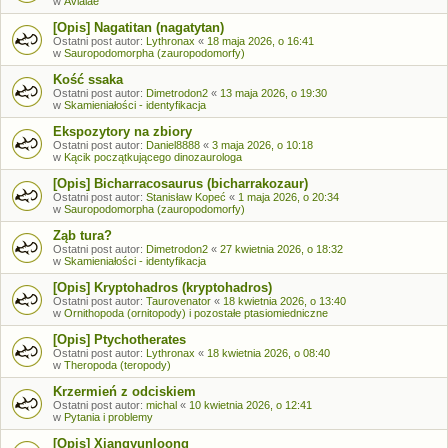
w
Avialae
[Opis] Nagatitan (nagatytan)
Ostatni post autor:
Lythronax
«
18 maja 2026, o 16:41
w
Sauropodomorpha (zauropodomorfy)
Kość ssaka
Ostatni post autor:
Dimetrodon2
«
13 maja 2026, o 19:30
w
Skamieniałości - identyfikacja
Ekspozytory na zbiory
Ostatni post autor:
Daniel8888
«
3 maja 2026, o 10:18
w
Kącik początkującego dinozaurologa
[Opis] Bicharracosaurus (bicharrakozaur)
Ostatni post autor:
Stanisław Kopeć
«
1 maja 2026, o 20:34
w
Sauropodomorpha (zauropodomorfy)
Ząb tura?
Ostatni post autor:
Dimetrodon2
«
27 kwietnia 2026, o 18:32
w
Skamieniałości - identyfikacja
[Opis] Kryptohadros (kryptohadros)
Ostatni post autor:
Taurovenator
«
18 kwietnia 2026, o 13:40
w
Ornithopoda (ornitopody) i pozostałe ptasiomiedniczne
[Opis] Ptychotherates
Ostatni post autor:
Lythronax
«
18 kwietnia 2026, o 08:40
w
Theropoda (teropody)
Krzermień z odciskiem
Ostatni post autor:
michal
«
10 kwietnia 2026, o 12:41
w
Pytania i problemy
[Opis] Xiangyunloong