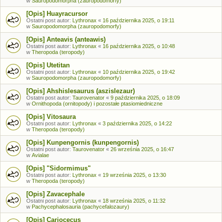
w
Sauropodomorpha (zauropodomorfy)
[Opis] Huayracursor
Ostatni post autor:
Lythronax
«
16 października 2025, o 19:11
w
Sauropodomorpha (zauropodomorfy)
[Opis] Anteavis (anteawis)
Ostatni post autor:
Lythronax
«
16 października 2025, o 10:48
w
Theropoda (teropody)
[Opis] Utetitan
Ostatni post autor:
Lythronax
«
10 października 2025, o 19:42
w
Sauropodomorpha (zauropodomorfy)
[Opis] Ahshislesaurus (aszislezaur)
Ostatni post autor:
Taurovenator
«
9 października 2025, o 18:09
w
Ornithopoda (ornitopody) i pozostałe ptasiomiedniczne
[Opis] Vitosaura
Ostatni post autor:
Lythronax
«
3 października 2025, o 14:22
w
Theropoda (teropody)
[Opis] Kunpengornis (kunpengornis)
Ostatni post autor:
Taurovenator
«
26 września 2025, o 16:47
w
Avialae
[Opis] "Sidormimus"
Ostatni post autor:
Lythronax
«
19 września 2025, o 13:30
w
Theropoda (teropody)
[Opis] Zavacephale
Ostatni post autor:
Lythronax
«
18 września 2025, o 11:32
w
Pachycephalosauria (pachycefalozaury)
[Opis] Cariocecus