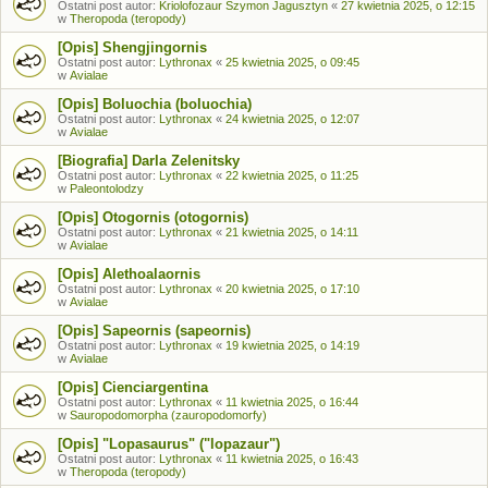
Ostatni post autor:
Kriolofozaur Szymon Jagusztyn
«
27 kwietnia 2025, o 12:15
w
Theropoda (teropody)
[Opis] Shengjingornis
Ostatni post autor:
Lythronax
«
25 kwietnia 2025, o 09:45
w
Avialae
[Opis] Boluochia (boluochia)
Ostatni post autor:
Lythronax
«
24 kwietnia 2025, o 12:07
w
Avialae
[Biografia] Darla Zelenitsky
Ostatni post autor:
Lythronax
«
22 kwietnia 2025, o 11:25
w
Paleontolodzy
[Opis] Otogornis (otogornis)
Ostatni post autor:
Lythronax
«
21 kwietnia 2025, o 14:11
w
Avialae
[Opis] Alethoalaornis
Ostatni post autor:
Lythronax
«
20 kwietnia 2025, o 17:10
w
Avialae
[Opis] Sapeornis (sapeornis)
Ostatni post autor:
Lythronax
«
19 kwietnia 2025, o 14:19
w
Avialae
[Opis] Cienciargentina
Ostatni post autor:
Lythronax
«
11 kwietnia 2025, o 16:44
w
Sauropodomorpha (zauropodomorfy)
[Opis] "Lopasaurus" ("lopazaur")
Ostatni post autor:
Lythronax
«
11 kwietnia 2025, o 16:43
w
Theropoda (teropody)