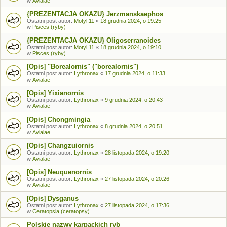
w
Avialae
{PREZENTACJA OKAZU} Jerzmanskaephos
Ostatni post autor:
Motyl.11
«
18 grudnia 2024, o 19:25
w
Pisces (ryby)
{PREZENTACJA OKAZU} Oligoserranoides
Ostatni post autor:
Motyl.11
«
18 grudnia 2024, o 19:10
w
Pisces (ryby)
[Opis] "Borealornis" ("borealornis")
Ostatni post autor:
Lythronax
«
17 grudnia 2024, o 11:33
w
Avialae
[Opis] Yixianornis
Ostatni post autor:
Lythronax
«
9 grudnia 2024, o 20:43
w
Avialae
[Opis] Chongmingia
Ostatni post autor:
Lythronax
«
8 grudnia 2024, o 20:51
w
Avialae
[Opis] Changzuiornis
Ostatni post autor:
Lythronax
«
28 listopada 2024, o 19:20
w
Avialae
[Opis] Neuquenornis
Ostatni post autor:
Lythronax
«
27 listopada 2024, o 20:26
w
Avialae
[Opis] Dysganus
Ostatni post autor:
Lythronax
«
27 listopada 2024, o 17:36
w
Ceratopsia (ceratopsy)
Polskie nazwy karpackich ryb