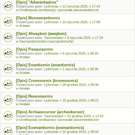
[Opis] "Atlantohadros"
Ostatni post autor:
Lythronax
«
12 stycznia 2025, o 17:43
w
Ornithopoda (ornitopody) i pozostałe ptasiomiedniczne
[Opis] Monoenantiornis
Ostatni post autor:
Lythronax
«
10 stycznia 2025, o 17:08
w
Avialae
[Opis] Ahvaytum (awajtum)
Ostatni post autor:
Taurovenator
«
8 stycznia 2025, o 17:29
w
Sauropodomorpha (zauropodomorfy)
[Opis] Pasquiaornis
Ostatni post autor:
Lythronax
«
6 stycznia 2025, o 08:25
w
Avialae
[Opis] Enantiornis (enantiornis)
Ostatni post autor:
Lythronax
«
1 stycznia 2025, o 09:36
w
Avialae
[Opis] Crosnoornis (krosnoornis)
Ostatni post autor:
Lythronax
«
26 grudnia 2024, o 09:36
w
Avialae
[Opis] Resoviaornis
Ostatni post autor:
Lythronax
«
25 grudnia 2024, o 08:22
w
Avialae
[Opis] Archaeocursor (archeokursor)
Ostatni post autor:
Taurovenator
«
22 grudnia 2024, o 17:53
w
Ornithopoda (ornitopody) i pozostałe ptasiomiedniczne
[Opis] Eoenantiornis (eoenantiornis)
Ostatni post autor:
Lythronax
«
22 grudnia 2024, o 09:04