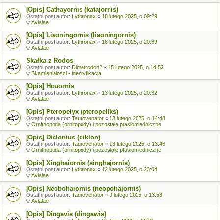
[Opis] Cathayornis (katajornis)
Ostatni post autor:
Lythronax
«
18 lutego 2025, o 09:29
w
Avialae
[Opis] Liaoningornis (liaoningornis)
Ostatni post autor:
Lythronax
«
16 lutego 2025, o 20:39
w
Avialae
Skałka z Rodos
Ostatni post autor:
Dimetrodon2
«
15 lutego 2025, o 14:52
w
Skamieniałości - identyfikacja
[Opis] Houornis
Ostatni post autor:
Lythronax
«
13 lutego 2025, o 20:32
w
Avialae
[Opis] Pteropelyx (pteropeliks)
Ostatni post autor:
Taurovenator
«
13 lutego 2025, o 14:48
w
Ornithopoda (ornitopody) i pozostałe ptasiomiedniczne
[Opis] Diclonius (diklon)
Ostatni post autor:
Taurovenator
«
13 lutego 2025, o 13:46
w
Ornithopoda (ornitopody) i pozostałe ptasiomiedniczne
[Opis] Xinghaiornis (singhajornis)
Ostatni post autor:
Lythronax
«
12 lutego 2025, o 23:04
w
Avialae
[Opis] Neobohaiornis (neopohajornis)
Ostatni post autor:
Taurovenator
«
9 lutego 2025, o 13:53
w
Avialae
[Opis] Dingavis (dingawis)