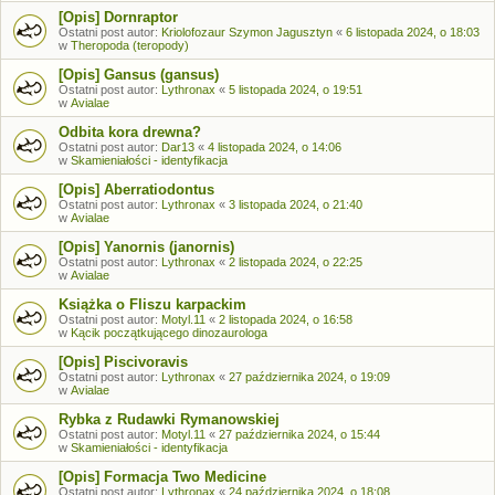
[Opis] Dornraptor
Ostatni post autor:
Kriolofozaur Szymon Jagusztyn
«
6 listopada 2024, o 18:03
w
Theropoda (teropody)
[Opis] Gansus (gansus)
Ostatni post autor:
Lythronax
«
5 listopada 2024, o 19:51
w
Avialae
Odbita kora drewna?
Ostatni post autor:
Dar13
«
4 listopada 2024, o 14:06
w
Skamieniałości - identyfikacja
[Opis] Aberratiodontus
Ostatni post autor:
Lythronax
«
3 listopada 2024, o 21:40
w
Avialae
[Opis] Yanornis (janornis)
Ostatni post autor:
Lythronax
«
2 listopada 2024, o 22:25
w
Avialae
Książka o Fliszu karpackim
Ostatni post autor:
Motyl.11
«
2 listopada 2024, o 16:58
w
Kącik początkującego dinozaurologa
[Opis] Piscivoravis
Ostatni post autor:
Lythronax
«
27 października 2024, o 19:09
w
Avialae
Rybka z Rudawki Rymanowskiej
Ostatni post autor:
Motyl.11
«
27 października 2024, o 15:44
w
Skamieniałości - identyfikacja
[Opis] Formacja Two Medicine
Ostatni post autor:
Lythronax
«
24 października 2024, o 18:08