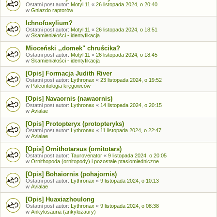
Ostatni post autor:
Motyl.11
«
26 listopada 2024, o 20:40
w
Gniazdo raptorów
Ichnofosylium?
Ostatni post autor:
Motyl.11
«
26 listopada 2024, o 18:51
w
Skamieniałości - identyfikacja
Mioceński ,,domek" chruścika?
Ostatni post autor:
Motyl.11
«
26 listopada 2024, o 18:45
w
Skamieniałości - identyfikacja
[Opis] Formacja Judith River
Ostatni post autor:
Lythronax
«
23 listopada 2024, o 19:52
w
Paleontologia kręgowców
[Opis] Navaornis (nawaornis)
Ostatni post autor:
Lythronax
«
14 listopada 2024, o 20:15
w
Avialae
[Opis] Protopteryx (protopteryks)
Ostatni post autor:
Lythronax
«
11 listopada 2024, o 22:47
w
Avialae
[Opis] Ornithotarsus (ornitotars)
Ostatni post autor:
Taurovenator
«
9 listopada 2024, o 20:05
w
Ornithopoda (ornitopody) i pozostałe ptasiomiedniczne
[Opis] Bohaiornis (pohajornis)
Ostatni post autor:
Lythronax
«
9 listopada 2024, o 10:13
w
Avialae
[Opis] Huaxiazhoulong
Ostatni post autor:
Lythronax
«
9 listopada 2024, o 08:38
w
Ankylosauria (ankylozaury)