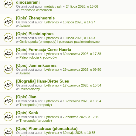
dinozaurami
Ostatni post autor:
metalictrash
«
24 lipca 2026, o 15:06
w
Prehistoria w mediach
[Opis] Zhengheornis
Ostatni post autor:
Lythronax
«
16 lipca 2026, o 14:27
w
Avialae
[Opis] Plesiolophus
Ostatni post autor:
Lythronax
«
10 lipca 2026, o 14:53
w
Ornithopoda (ornitopody) i pozostałe ptasiomiedniczne
[Opis] Formacja Cerro Huerta
Ostatni post autor:
Lythronax
«
30 czerwca 2026, o 17:38
w
Paleontologia kręgowców
[Opis] Jamninkaornis
Ostatni post autor:
Lythronax
«
29 czerwca 2026, o 09:50
w
Avialae
[Biografia] Hans-Dieter Sues
Ostatni post autor:
Lythronax
«
17 czerwca 2026, o 15:54
w
Paleontolodzy
[Opis] Jian
Ostatni post autor:
Lythronax
«
13 czerwca 2026, o 13:54
w
Theropoda (teropody)
[Opis] Kank
Ostatni post autor:
Lythronax
«
7 czerwca 2026, o 17:19
w
Theropoda (teropody)
[Opis] Plumadraco (plumadrako)
Ostatni post autor:
Lythronax
«
30 maja 2026, o 10:55