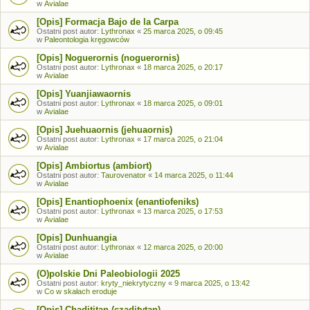
w
Avialae
[Opis] Formacja Bajo de la Carpa
Ostatni post autor:
Lythronax
«
25 marca 2025, o 09:45
w
Paleontologia kręgowców
[Opis] Noguerornis (noguerornis)
Ostatni post autor:
Lythronax
«
18 marca 2025, o 20:17
w
Avialae
[Opis] Yuanjiawaornis
Ostatni post autor:
Lythronax
«
18 marca 2025, o 09:01
w
Avialae
[Opis] Juehuaornis (jehuaornis)
Ostatni post autor:
Lythronax
«
17 marca 2025, o 21:04
w
Avialae
[Opis] Ambiortus (ambiort)
Ostatni post autor:
Taurovenator
«
14 marca 2025, o 11:44
w
Avialae
[Opis] Enantiophoenix (enantiofeniks)
Ostatni post autor:
Lythronax
«
13 marca 2025, o 17:53
w
Avialae
[Opis] Dunhuangia
Ostatni post autor:
Lythronax
«
12 marca 2025, o 20:00
w
Avialae
(O)polskie Dni Paleobiologii 2025
Ostatni post autor:
kryty_niekrytyczny
«
9 marca 2025, o 13:42
w
Co w skałach eroduje
[Opis] Chadititan (czaditytan)