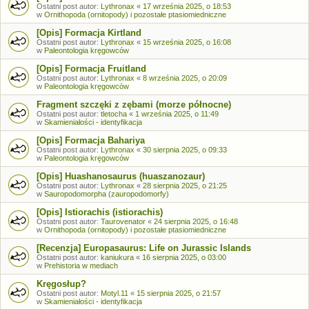
Ostatni post autor:
Lythronax
«
17 września 2025, o 18:53
w
Ornithopoda (ornitopody) i pozostałe ptasiomiedniczne
[Opis] Formacja Kirtland
Ostatni post autor:
Lythronax
«
15 września 2025, o 16:08
w
Paleontologia kręgowców
[Opis] Formacja Fruitland
Ostatni post autor:
Lythronax
«
8 września 2025, o 20:09
w
Paleontologia kręgowców
Fragment szczęki z zębami (morze północne)
Ostatni post autor:
tletocha
«
1 września 2025, o 11:49
w
Skamieniałości - identyfikacja
[Opis] Formacja Bahariya
Ostatni post autor:
Lythronax
«
30 sierpnia 2025, o 09:33
w
Paleontologia kręgowców
[Opis] Huashanosaurus (huaszanozaur)
Ostatni post autor:
Lythronax
«
28 sierpnia 2025, o 21:25
w
Sauropodomorpha (zauropodomorfy)
[Opis] Istiorachis (istiorachis)
Ostatni post autor:
Taurovenator
«
24 sierpnia 2025, o 16:48
w
Ornithopoda (ornitopody) i pozostałe ptasiomiedniczne
[Recenzja] Europasaurus: Life on Jurassic Islands
Ostatni post autor:
kaniukura
«
16 sierpnia 2025, o 03:00
w
Prehistoria w mediach
Kręgosłup?
Ostatni post autor:
Motyl.11
«
15 sierpnia 2025, o 21:57
w
Skamieniałości - identyfikacja