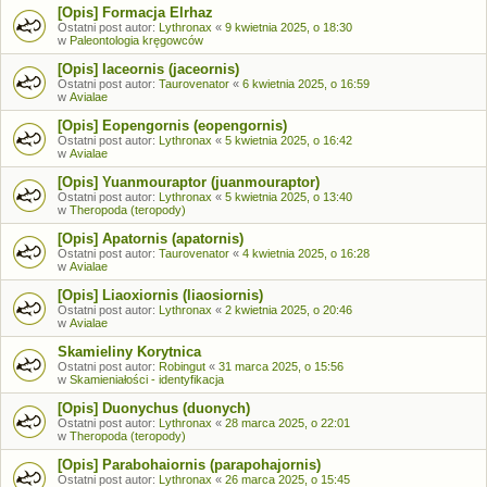
[Opis] Formacja Elrhaz
Ostatni post autor:
Lythronax
«
9 kwietnia 2025, o 18:30
w
Paleontologia kręgowców
[Opis] Iaceornis (jaceornis)
Ostatni post autor:
Taurovenator
«
6 kwietnia 2025, o 16:59
w
Avialae
[Opis] Eopengornis (eopengornis)
Ostatni post autor:
Lythronax
«
5 kwietnia 2025, o 16:42
w
Avialae
[Opis] Yuanmouraptor (juanmouraptor)
Ostatni post autor:
Lythronax
«
5 kwietnia 2025, o 13:40
w
Theropoda (teropody)
[Opis] Apatornis (apatornis)
Ostatni post autor:
Taurovenator
«
4 kwietnia 2025, o 16:28
w
Avialae
[Opis] Liaoxiornis (liaosiornis)
Ostatni post autor:
Lythronax
«
2 kwietnia 2025, o 20:46
w
Avialae
Skamieliny Korytnica
Ostatni post autor:
Robingut
«
31 marca 2025, o 15:56
w
Skamieniałości - identyfikacja
[Opis] Duonychus (duonych)
Ostatni post autor:
Lythronax
«
28 marca 2025, o 22:01
w
Theropoda (teropody)
[Opis] Parabohaiornis (parapohajornis)
Ostatni post autor:
Lythronax
«
26 marca 2025, o 15:45