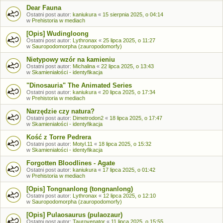
Dear Fauna
Ostatni post autor:
kaniukura
«
15 sierpnia 2025, o 04:14
w
Prehistoria w mediach
[Opis] Wudingloong
Ostatni post autor:
Lythronax
«
25 lipca 2025, o 11:27
w
Sauropodomorpha (zauropodomorfy)
Nietypowy wzór na kamieniu
Ostatni post autor:
Michalina
«
22 lipca 2025, o 13:43
w
Skamieniałości - identyfikacja
"Dinosauria" The Animated Series
Ostatni post autor:
kaniukura
«
20 lipca 2025, o 17:34
w
Prehistoria w mediach
Narzędzie czy natura?
Ostatni post autor:
Dimetrodon2
«
18 lipca 2025, o 17:47
w
Skamieniałości - identyfikacja
Kość z Torre Pedrera
Ostatni post autor:
Motyl.11
«
18 lipca 2025, o 15:32
w
Skamieniałości - identyfikacja
Forgotten Bloodlines - Agate
Ostatni post autor:
kaniukura
«
17 lipca 2025, o 01:42
w
Prehistoria w mediach
[Opis] Tongnanlong (tongnanlong)
Ostatni post autor:
Lythronax
«
12 lipca 2025, o 12:10
w
Sauropodomorpha (zauropodomorfy)
[Opis] Pulaosaurus (pulaozaur)
Ostatni post autor:
Taurovenator
«
11 lipca 2025, o 15:55