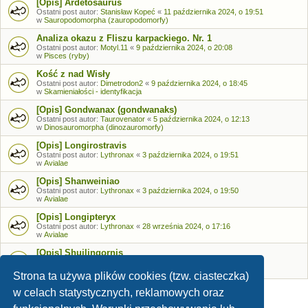
[Opis] Ardetosaurus
Ostatni post autor:
Stanisław Kopeć
«
11 października 2024, o 19:51
w
Sauropodomorpha (zauropodomorfy)
Analiza okazu z Fliszu karpackiego. Nr. 1
Ostatni post autor:
Motyl.11
«
9 października 2024, o 20:08
w
Pisces (ryby)
Kość z nad Wisły
Ostatni post autor:
Dimetrodon2
«
9 października 2024, o 18:45
w
Skamieniałości - identyfikacja
[Opis] Gondwanax (gondwanaks)
Ostatni post autor:
Taurovenator
«
5 października 2024, o 12:13
w
Dinosauromorpha (dinozauromorfy)
[Opis] Longirostravis
Ostatni post autor:
Lythronax
«
3 października 2024, o 19:51
w
Avialae
[Opis] Shanweiniao
Ostatni post autor:
Lythronax
«
3 października 2024, o 19:50
w
Avialae
[Opis] Longipteryx
Ostatni post autor:
Lythronax
«
28 września 2024, o 17:16
w
Avialae
[Opis] Shuilingornis
Ostatni post autor:
Lythronax
«
26 września 2024, o 17:53
w
Avialae
Strona ta używa plików cookies (tzw. ciasteczka)
w celach statystycznych, reklamowych oraz