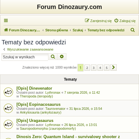
Forum Dinozaury.com
Zarejestruj się
Zaloguj się
S
Forum Dinozaury.com
Strona główna
Szukaj
Tematy bez odpowiedzi
z
Tematy bez odpowiedzi
u
Wyszukiwanie zaawansowane
k
Szukaj
Wyszukiwanie zaawansowane
a
1
j
Znaleziono więcej niż 1000 wyników
2
3
4
5
Następna
Tematy
[Opis] Dinevenator
Ostatni post autor:
Lythronax
«
7 sierpnia 2026, o 11:42
w
Theropoda (teropody)
[Opis] Eopinacosaurus
Ostatni post autor:
Taurovenator
«
31 lipca 2026, o 15:54
w
Ankylosauria (ankylozaury)
[Opis] Uragasaurus
Ostatni post autor:
Lythronax
«
26 lipca 2026, o 13:01
w
Sauropodomorpha (zauropodomorfy)
Dinosis Zero: Quantum Island - survivalowy shooter z