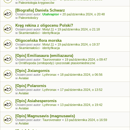
w
Paleontologia kręgowców
[Biografia] Daniela Schwarz
Ostatni post autor:
Utahraptor
«
20 października 2024, o 20:48
w
Paleontolodzy
Kręg rekina z oligocenu Polski?
Ostatni post autor:
Motyl.11
«
19 października 2024, o 21:18
w
Skamieniałości - identyfikacja
Oligoceńska flora morska
Ostatni post autor:
Motyl.11
«
19 października 2024, o 19:37
w
Skamieniałości - identyfikacja
[Opis] Emiliasaura (emiliazaura)
Ostatni post autor:
Taurovenator
«
19 października 2024, o 09:47
w
Ornithopoda (ornitopody) i pozostałe ptasiomiedniczne
[Opis] Jixiangornis
Ostatni post autor:
Lythronax
«
18 października 2024, o 06:56
w
Avialae
[Opis] Polarornis
Ostatni post autor:
Lythronax
«
17 października 2024, o 13:52
w
Avialae
[Opis] Asiahesperornis
Ostatni post autor:
Lythronax
«
13 października 2024, o 19:42
w
Avialae
[Opis] Magnusavis (magnusawis)
Ostatni post autor:
Taurovenator
«
13 października 2024, o 16:59
w
Avialae