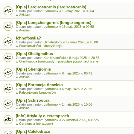
[Opis] Largirostrornis (largirostrornis)
Ostatni post autor:
Lythronax
«
16 maja 2025, o 09:04
w
Avialae
[Opis] Longchengornis (longczengornis)
Ostatni post autor:
Lythronax
«
13 maja 2025, o 09:58
w
Avialae
Ichnofosylia?
Ostatni post autor:
Dimetrodon2
«
12 maja 2025, o 18:08
w
Skamieniałości - identyfikacja
[Opis] Obelignathus
Ostatni post autor:
Kamil Kamiński
«
8 maja 2025, o 20:57
w
Ornithopoda (ornitopody) i pozostałe ptasiomiedniczne
[Opis] Shenqiornis
Ostatni post autor:
Lythronax
«
8 maja 2025, o 06:41
w
Avialae
[Opis] Formacja Anacleto
Ostatni post autor:
Lythronax
«
6 maja 2025, o 21:36
w
Paleontologia kręgowców
[Opis] Schizooura
Ostatni post autor:
Lythronax
«
1 maja 2025, o 10:06
w
Avialae
[Info] Artykuły o ceratopsach
Ostatni post autor:
Lythronax
«
27 kwietnia 2025, o 16:25
w
Ceratopsia (ceratopsy)
[Opis] Caletodraco