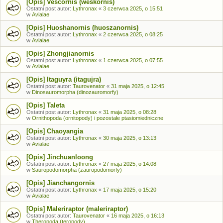
[Opis] Vescornis (weskornis)
Ostatni post autor:
Lythronax
«
3 czerwca 2025, o 15:51
w
Avialae
[Opis] Huoshanornis (huoszanornis)
Ostatni post autor:
Lythronax
«
2 czerwca 2025, o 08:25
w
Avialae
[Opis] Zhongjianornis
Ostatni post autor:
Lythronax
«
1 czerwca 2025, o 07:55
w
Avialae
[Opis] Itaguyra (itagujra)
Ostatni post autor:
Taurovenator
«
31 maja 2025, o 12:45
w
Dinosauromorpha (dinozauromorfy)
[Opis] Taleta
Ostatni post autor:
Lythronax
«
31 maja 2025, o 08:28
w
Ornithopoda (ornitopody) i pozostałe ptasiomiedniczne
[Opis] Chaoyangia
Ostatni post autor:
Lythronax
«
30 maja 2025, o 13:13
w
Avialae
[Opis] Jinchuanloong
Ostatni post autor:
Lythronax
«
27 maja 2025, o 14:08
w
Sauropodomorpha (zauropodomorfy)
[Opis] Jianchangornis
Ostatni post autor:
Lythronax
«
17 maja 2025, o 15:20
w
Avialae
[Opis] Maleriraptor (maleriraptor)
Ostatni post autor:
Taurovenator
«
16 maja 2025, o 16:13
w
Theropoda (teropody)