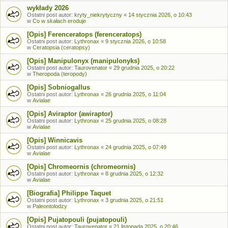
wykłady 2026
Ostatni post autor:
kryty_niekrytyczny
«
14 stycznia 2026, o 10:43
w
Co w skałach eroduje
[Opis] Ferenceratops (ferenceratops)
Ostatni post autor:
Lythronax
«
9 stycznia 2026, o 10:58
w
Ceratopsia (ceratopsy)
[Opis] Manipulonyx (manipulonyks)
Ostatni post autor:
Taurovenator
«
29 grudnia 2025, o 20:22
w
Theropoda (teropody)
[Opis] Sobniogallus
Ostatni post autor:
Lythronax
«
26 grudnia 2025, o 11:04
w
Avialae
[Opis] Aviraptor (awiraptor)
Ostatni post autor:
Lythronax
«
25 grudnia 2025, o 08:28
w
Avialae
[Opis] Winnicavis
Ostatni post autor:
Lythronax
«
24 grudnia 2025, o 07:49
w
Avialae
[Opis] Chromeornis (chromeornis)
Ostatni post autor:
Lythronax
«
8 grudnia 2025, o 12:32
w
Avialae
[Biografia] Philippe Taquet
Ostatni post autor:
Lythronax
«
3 grudnia 2025, o 21:51
w
Paleontolodzy
[Opis] Pujatopouli (pujatopouli)
Ostatni post autor:
Taurovenator
«
21 listopada 2025, o 20:46