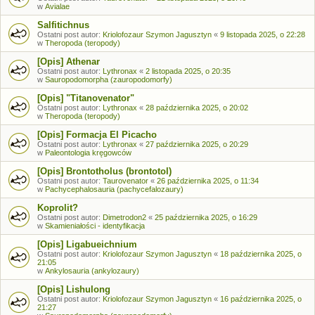
w
Avialae
Salfitichnus
Ostatni post autor:
Kriolofozaur Szymon Jagusztyn
«
9 listopada 2025, o 22:28
w
Theropoda (teropody)
[Opis] Athenar
Ostatni post autor:
Lythronax
«
2 listopada 2025, o 20:35
w
Sauropodomorpha (zauropodomorfy)
[Opis] "Titanovenator"
Ostatni post autor:
Lythronax
«
28 października 2025, o 20:02
w
Theropoda (teropody)
[Opis] Formacja El Picacho
Ostatni post autor:
Lythronax
«
27 października 2025, o 20:29
w
Paleontologia kręgowców
[Opis] Brontotholus (brontotol)
Ostatni post autor:
Taurovenator
«
26 października 2025, o 11:34
w
Pachycephalosauria (pachycefalozaury)
Koprolit?
Ostatni post autor:
Dimetrodon2
«
25 października 2025, o 16:29
w
Skamieniałości - identyfikacja
[Opis] Ligabueichnium
Ostatni post autor:
Kriolofozaur Szymon Jagusztyn
«
18 października 2025, o
21:05
w
Ankylosauria (ankylozaury)
[Opis] Lishulong
Ostatni post autor:
Kriolofozaur Szymon Jagusztyn
«
16 października 2025, o
21:27