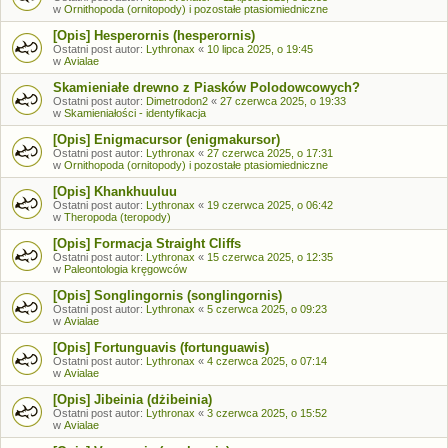
w
Ornithopoda (ornitopody) i pozostałe ptasiomiedniczne
[Opis] Hesperornis (hesperornis)
Ostatni post autor:
Lythronax
«
10 lipca 2025, o 19:45
w
Avialae
Skamieniałe drewno z Piasków Polodowcowych?
Ostatni post autor:
Dimetrodon2
«
27 czerwca 2025, o 19:33
w
Skamieniałości - identyfikacja
[Opis] Enigmacursor (enigmakursor)
Ostatni post autor:
Lythronax
«
27 czerwca 2025, o 17:31
w
Ornithopoda (ornitopody) i pozostałe ptasiomiedniczne
[Opis] Khankhuuluu
Ostatni post autor:
Lythronax
«
19 czerwca 2025, o 06:42
w
Theropoda (teropody)
[Opis] Formacja Straight Cliffs
Ostatni post autor:
Lythronax
«
15 czerwca 2025, o 12:35
w
Paleontologia kręgowców
[Opis] Songlingornis (songlingornis)
Ostatni post autor:
Lythronax
«
5 czerwca 2025, o 09:23
w
Avialae
[Opis] Fortunguavis (fortunguawis)
Ostatni post autor:
Lythronax
«
4 czerwca 2025, o 07:14
w
Avialae
[Opis] Jibeinia (dżibeinia)
Ostatni post autor:
Lythronax
«
3 czerwca 2025, o 15:52
w
Avialae