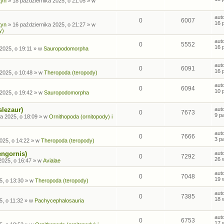
tyn
»
18 października 2025, o 21:05
» w
aut
0
6007
16 
tyn
»
16 października 2025, o 21:27
» w
y)
aut
0
5552
16 
2025, o 19:11
» w
Sauropodomorpha
aut
0
6091
16 
2025, o 10:48
» w
Theropoda (teropody)
aut
0
6094
10 
2025, o 19:42
» w
Sauropodomorpha
slezaur)
aut
0
7673
9 p
a 2025, o 18:09
» w
Ornithopoda (ornitopody) i
aut
0
7666
3 p
025, o 14:22
» w
Theropoda (teropody)
engornis)
aut
0
7292
26 
2025, o 16:47
» w
Avialae
aut
0
7048
19 
5, o 13:30
» w
Theropoda (teropody)
aut
0
7385
18 
5, o 11:32
» w
Pachycephalosauria
aut
0
6753
17 