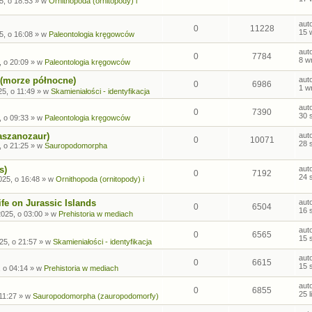
5, o 18:53
» w
Ornithopoda (ornitopody) i
aut
0
11228
15 
5, o 16:08
» w
Paleontologia kręgowców
aut
0
7784
8 w
, o 20:09
» w
Paleontologia kręgowców
 (morze północne)
aut
0
6986
1 w
5, o 11:49
» w
Skamieniałości - identyfikacja
aut
0
7390
30 
, o 09:33
» w
Paleontologia kręgowców
aszanozaur)
aut
0
10071
28 
, o 21:25
» w
Sauropodomorpha
s)
aut
0
7192
24 
025, o 16:48
» w
Ornithopoda (ornitopody) i
fe on Jurassic Islands
aut
0
6504
16 
2025, o 03:00
» w
Prehistoria w mediach
aut
0
6565
15 
25, o 21:57
» w
Skamieniałości - identyfikacja
aut
0
6615
15 
, o 04:14
» w
Prehistoria w mediach
aut
0
6855
25 
 11:27
» w
Sauropodomorpha (zauropodomorfy)