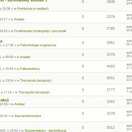
nd - survivalowy shooter z
0
2836
24 
 o 15:06
» w
Prehistoria w mediach
aut
0
3379
16 
 14:27
» w
Avialae
aut
0
2785
10 
 14:53
» w
Ornithopoda (ornitopody) i pozostałe
ta
aut
0
3561
30 
, o 17:38
» w
Paleontologia kręgowców
aut
0
2576
29 
, o 09:50
» w
Avialae
s
aut
0
4403
17 
, o 15:54
» w
Paleontolodzy
aut
0
3051
13 
, o 13:54
» w
Theropoda (teropody)
aut
0
2777
7 c
 o 17:19
» w
Theropoda (teropody)
rako)
aut
0
3262
30 
 10:55
» w
Avialae
aut
0
3278
18 
 16:41
» w
Sauropodomorpha
aut
0
3012
13 
026, o 19:30
» w
Skamieniałości - identyfikacja