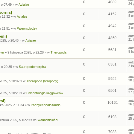
0
4089
24 
 o 07:49
» w
Avialae
eornis)
aut
0
4152
8 g
o 12:32
» w
Avialae
aut
0
4942
3 g
o 21:51
» w
Paleontolodzy
uli)
aut
0
4850
21 
2025, o 20:46
» w
Avialae
aut
0
5681
9 l
tyn
»
9 listopada 2025, o 22:28
» w
Theropoda
aut
0
6361
2 l
, o 20:35
» w
Sauropodomorpha
aut
0
5952
28 
2025, o 20:02
» w
Theropoda (teropody)
aut
0
6501
27 
2025, o 20:29
» w
Paleontologia kręgowców
ol)
aut
0
10161
26 
ka 2025, o 11:34
» w
Pachycephalosauria
aut
0
6198
25 
ernika 2025, o 16:29
» w
Skamieniałości -
aut
0
7088
18 