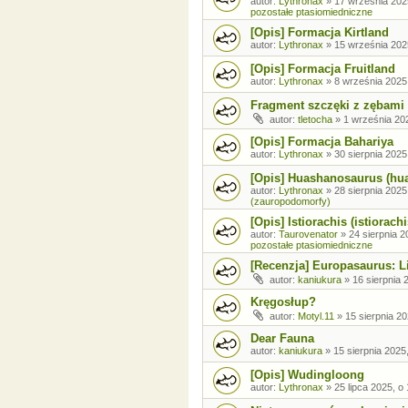
autor:
Lythronax
»
17 września 202
pozostałe ptasiomiedniczne
[Opis] Formacja Kirtland
autor:
Lythronax
»
15 września 202
[Opis] Formacja Fruitland
autor:
Lythronax
»
8 września 2025
Fragment szczęki z zębami
autor:
tletocha
»
1 września 202
[Opis] Formacja Bahariya
autor:
Lythronax
»
30 sierpnia 2025
[Opis] Huashanosaurus (hu
autor:
Lythronax
»
28 sierpnia 2025
(zauropodomorfy)
[Opis] Istiorachis (istiorachi
autor:
Taurovenator
»
24 sierpnia 2
pozostałe ptasiomiedniczne
[Recenzja] Europasaurus: Li
autor:
kaniukura
»
16 sierpnia 
Kręgosłup?
autor:
Motyl.11
»
15 sierpnia 20
Dear Fauna
autor:
kaniukura
»
15 sierpnia 2025
[Opis] Wudingloong
autor:
Lythronax
»
25 lipca 2025, o