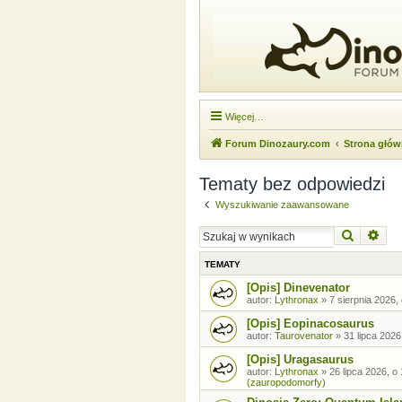
Więcej…
Forum Dinozaury.com
Strona głó
Tematy bez odpowiedzi
Wyszukiwanie zaawansowane
Szukaj
Wysz
TEMATY
[Opis] Dinevenator
autor:
Lythronax
»
7 sierpnia 2026,
[Opis] Eopinacosaurus
autor:
Taurovenator
»
31 lipca 2026
[Opis] Uragasaurus
autor:
Lythronax
»
26 lipca 2026, o
(zauropodomorfy)