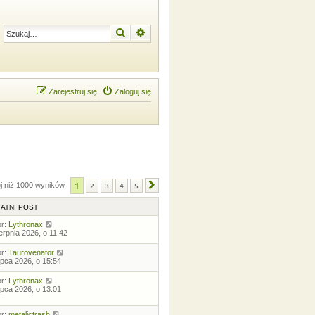
Szukaj
Wyszukiwanie zaawansowane
Zarejestruj się
Zaloguj się
1
ej niż 1000 wyników
2
3
4
5
Następna
ATNI POST
or:
Lythronax
ierpnia 2026, o 11:42
or:
Taurovenator
lipca 2026, o 15:54
or:
Lythronax
lipca 2026, o 13:01
or:
metalictrash