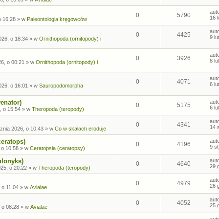
aut
0
5790
16 
o 16:28
» w
Paleontologia kręgowców
aut
0
4425
9 l
026, o 18:34
» w
Ornithopoda (ornitopody) i
aut
0
3926
8 l
26, o 00:21
» w
Ornithopoda (ornitopody) i
aut
0
4071
6 l
026, o 16:01
» w
Sauropodomorpha
enator)
aut
0
5175
6 l
, o 15:54
» w
Theropoda (teropody)
aut
0
4341
14 
znia 2026, o 10:43
» w
Co w skałach eroduje
ceratops)
aut
0
4196
9 s
 o 10:58
» w
Ceratopsia (ceratopsy)
ulonyks)
aut
0
4640
29 
25, o 20:22
» w
Theropoda (teropody)
aut
0
4979
26 
 o 11:04
» w
Avialae
aut
0
4052
25 
 o 08:28
» w
Avialae
aut