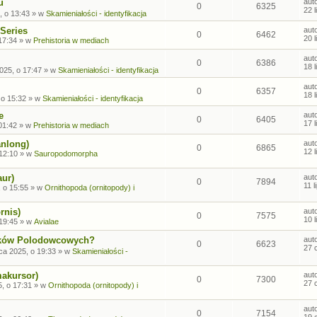
u
aut
0
6325
22 
, o 13:43
» w
Skamieniałości - identyfikacja
Series
aut
0
6462
20 
17:34
» w
Prehistoria w mediach
aut
0
6386
18 
2025, o 17:47
» w
Skamieniałości - identyfikacja
aut
0
6357
18 
 o 15:32
» w
Skamieniałości - identyfikacja
e
aut
0
6405
17 
01:42
» w
Prehistoria w mediach
anlong)
aut
0
6865
12 
 12:10
» w
Sauropodomorpha
aur)
aut
0
7894
11 
, o 15:55
» w
Ornithopoda (ornitopody) i
rnis)
aut
0
7575
10 
 19:45
» w
Avialae
sków Polodowcowych?
aut
0
6623
27 
ca 2025, o 19:33
» w
Skamieniałości -
makursor)
aut
0
7300
27 
, o 17:31
» w
Ornithopoda (ornitopody) i
aut
0
7154
19 