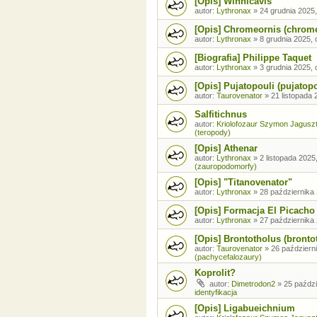
[Opis] Winnicavis
autor:
Lythronax
»
24 grudnia 2025,
[Opis] Chromeornis (chrom
autor:
Lythronax
»
8 grudnia 2025, 
[Biografia] Philippe Taquet
autor:
Lythronax
»
3 grudnia 2025, 
[Opis] Pujatopouli (pujatopo
autor:
Taurovenator
»
21 listopada 
Salfitichnus
autor:
Kriolofozaur Szymon Jagusz
(teropody)
[Opis] Athenar
autor:
Lythronax
»
2 listopada 2025
(zauropodomorfy)
[Opis] "Titanovenator"
autor:
Lythronax
»
28 października 
[Opis] Formacja El Picacho
autor:
Lythronax
»
27 października 
[Opis] Brontotholus (brontot
autor:
Taurovenator
»
26 październi
(pachycefalozaury)
Koprolit?
autor:
Dimetrodon2
»
25 paździ
identyfikacja
[Opis] Ligabueichnium