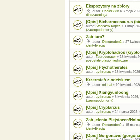
Ekspozytory na zbiory
autor:
Daniel8888
»
3 maja 202
dinozaurologa
[Opis] Bicharracosaurus (bi
autor:
Stanisław Kopeć
»
1 maja 20
(zauropodomorfy)
Ząb tura?
autor:
Dimetrodon2
»
27 kwietn
identyfikacja
[Opis] Kryptohadros (krypt
autor:
Taurovenator
»
18 kwietnia 2
pozostałe ptasiomiedniczne
[Opis] Ptychotherates
autor:
Lythronax
»
18 kwietnia 2026
Krzermień z odciskiem
autor:
michal
»
10 kwietnia 202
[Opis] Xiangyunloong
autor:
Lythronax
»
8 kwietnia 2026,
(zauropodomorfy)
[Opis] Cryptarcus
autor:
Lythronax
»
24 marca 2026, 
Ząb jelenia Plejstocen/Holo
autor:
Dimetrodon2
»
15 marca
identyfikacja
[Opis] Gorgonavis (gorgona
autor:
Taurovenator
»
28 lutego 202