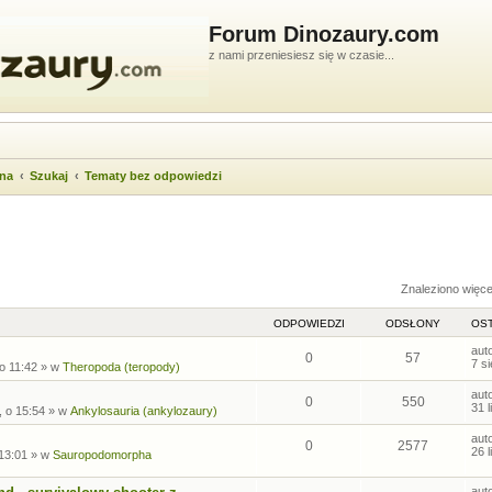
Forum Dinozaury.com
z nami przeniesiesz się w czasie...
wna
Szukaj
Tematy bez odpowiedzi
ukiwanie zaawansowane
Znaleziono więc
ODPOWIEDZI
ODSŁONY
OST
aut
0
57
7 s
 o 11:42
» w
Theropoda (teropody)
aut
0
550
31 
, o 15:54
» w
Ankylosauria (ankylozaury)
aut
0
2577
26 
 13:01
» w
Sauropodomorpha
aut