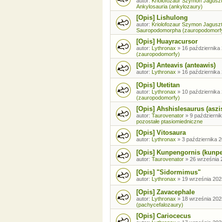
autor:
Kriolofozaur Szymon Jagusz
Ankylosauria (ankylozaury)
[Opis] Lishulong
autor:
Kriolofozaur Szymon Jagusz
Sauropodomorpha (zauropodomorf
[Opis] Huayracursor
autor:
Lythronax
»
16 października 
(zauropodomorfy)
[Opis] Anteavis (anteawis)
autor:
Lythronax
»
16 października 
[Opis] Utetitan
autor:
Lythronax
»
10 października 
(zauropodomorfy)
[Opis] Ahshislesaurus (aszi
autor:
Taurovenator
»
9 październik
pozostałe ptasiomiedniczne
[Opis] Vitosaura
autor:
Lythronax
»
3 października 2
[Opis] Kunpengornis (kunp
autor:
Taurovenator
»
26 września 
[Opis] "Sidormimus"
autor:
Lythronax
»
19 września 202
[Opis] Zavacephale
autor:
Lythronax
»
18 września 202
(pachycefalozaury)
[Opis] Cariocecus