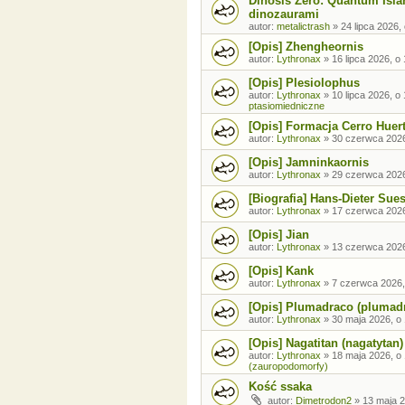
Dinosis Zero: Quantum Isla
dinozaurami
autor:
metalictrash
»
24 lipca 2026,
[Opis] Zhengheornis
autor:
Lythronax
»
16 lipca 2026, o
[Opis] Plesiolophus
autor:
Lythronax
»
10 lipca 2026, o
ptasiomiedniczne
[Opis] Formacja Cerro Huer
autor:
Lythronax
»
30 czerwca 2026
[Opis] Jamninkaornis
autor:
Lythronax
»
29 czerwca 2026
[Biografia] Hans-Dieter Sue
autor:
Lythronax
»
17 czerwca 2026
[Opis] Jian
autor:
Lythronax
»
13 czerwca 2026
[Opis] Kank
autor:
Lythronax
»
7 czerwca 2026,
[Opis] Plumadraco (plumad
autor:
Lythronax
»
30 maja 2026, o
[Opis] Nagatitan (nagatytan)
autor:
Lythronax
»
18 maja 2026, o
(zauropodomorfy)
Kość ssaka
autor:
Dimetrodon2
»
13 maja 2