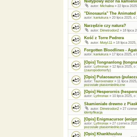
Nietypowy wzór na kamieni
autor:
Michalina
»
22 lipca 2025
"Dinosauria" The Animated 
autor:
kaniukura
»
20 lipca 2025, o 
Narzędzie czy natura?
autor:
Dimetrodon2
»
18 lipca 
Kość z Torre Pedrera
autor:
Motyl.11
»
18 lipca 2025,
Forgotten Bloodlines - Agat
autor:
kaniukura
»
17 lipca 2025, o 
[Opis] Tongnanlong (tongn
autor:
Lythronax
»
12 lipca 2025, o
(zauropodomorfy)
[Opis] Pulaosaurus (pulaoz
autor:
Taurovenator
»
11 lipca 2025
pozostałe ptasiomiedniczne
[Opis] Hesperornis (hespero
autor:
Lythronax
»
10 lipca 2025, o
Skamieniałe drewno z Pia
autor:
Dimetrodon2
»
27 czerw
identyfikacja
[Opis] Enigmacursor (enig
autor:
Lythronax
»
27 czerwca 2025
pozostałe ptasiomiedniczne
[Opis] Khankhuuluu