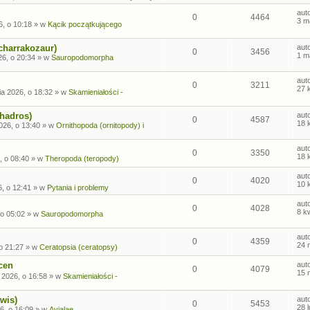
aut
0
4464
3 m
6, o 10:18
» w
Kącik początkującego
charrakozaur)
aut
0
3456
1 m
26, o 20:34
» w
Sauropodomorpha
aut
0
3211
27 
ia 2026, o 18:32
» w
Skamieniałości -
ohadros)
aut
0
4587
18 
026, o 13:40
» w
Ornithopoda (ornitopody) i
aut
0
3350
18 
, o 08:40
» w
Theropoda (teropody)
aut
0
4020
10 
6, o 12:41
» w
Pytania i problemy
aut
0
4028
8 k
 o 05:02
» w
Sauropodomorpha
aut
0
4359
24 
o 21:27
» w
Ceratopsia (ceratopsy)
cen
aut
0
4079
15 
 2026, o 16:58
» w
Skamieniałości -
wis)
aut
0
5453
28 
6, o 16:09
» w
Avialae