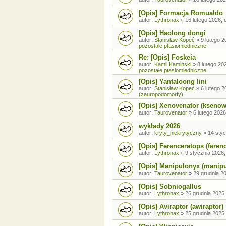
[Opis] Formacja Romualdo
autor:
Lythronax
»
16 lutego 2026, 
[Opis] Haolong dongi
autor:
Stanisław Kopeć
»
9 lutego 2
pozostałe ptasiomiedniczne
Re: [Opis] Foskeia
autor:
Kamil Kamiński
»
8 lutego 20
pozostałe ptasiomiedniczne
[Opis] Yantaloong lini
autor:
Stanisław Kopeć
»
6 lutego 2
(zauropodomorfy)
[Opis] Xenovenator (ksenow
autor:
Taurovenator
»
6 lutego 2026
wykłady 2026
autor:
kryty_niekrytyczny
»
14 styc
[Opis] Ferenceratops (feren
autor:
Lythronax
»
9 stycznia 2026,
[Opis] Manipulonyx (manip
autor:
Taurovenator
»
29 grudnia 20
[Opis] Sobniogallus
autor:
Lythronax
»
26 grudnia 2025,
[Opis] Aviraptor (awiraptor)
autor:
Lythronax
»
25 grudnia 2025,