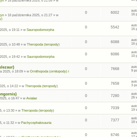
tyn
»
18 października 2025, o 21:05
» w
aut
0
6002
16 
tyn
»
16 października 2025, o 21:27
» w
y)
aut
0
5542
16 
2025, o 19:11
» w
Sauropodomorpha
aut
0
6088
16 
2025, o 10:48
» w
Theropoda (teropody)
aut
0
6086
10 
2025, o 19:42
» w
Sauropodomorpha
slezaur)
aut
0
7668
9 p
a 2025, o 18:09
» w
Ornithopoda (ornitopody) i
aut
0
7658
3 p
025, o 14:22
» w
Theropoda (teropody)
engornis)
aut
0
7280
26 
2025, o 16:47
» w
Avialae
aut
0
7039
19 
5, o 13:30
» w
Theropoda (teropody)
aut
0
7377
18 
5, o 11:32
» w
Pachycephalosauria
aut
0
6746
17 