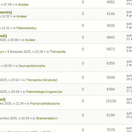
0
4081
24 
 o 07:49
» w
Avialae
eornis)
aut
0
4146
8 g
o 12:32
» w
Avialae
aut
0
4935
3 g
o 21:51
» w
Paleontolodzy
uli)
aut
0
4842
21 
2025, o 20:46
» w
Avialae
aut
0
5672
9 l
tyn
»
9 listopada 2025, o 22:28
» w
Theropoda
aut
0
6350
2 l
, o 20:35
» w
Sauropodomorpha
aut
0
5939
28 
2025, o 20:02
» w
Theropoda (teropody)
aut
0
6494
27 
2025, o 20:29
» w
Paleontologia kręgowców
ol)
aut
0
10138
26 
ka 2025, o 11:34
» w
Pachycephalosauria
aut
0
6190
25 
ernika 2025, o 16:29
» w
Skamieniałości -
aut
0
7078
18 