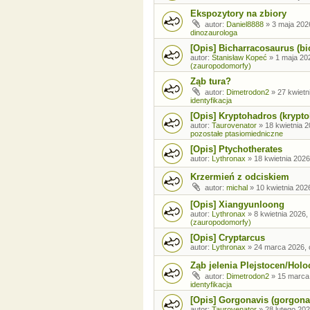
Ekspozytory na zbiory
autor:
Daniel8888
»
3 maja 202
dinozaurologa
[Opis] Bicharracosaurus (bi
autor:
Stanisław Kopeć
»
1 maja 20
(zauropodomorfy)
Ząb tura?
autor:
Dimetrodon2
»
27 kwietn
identyfikacja
[Opis] Kryptohadros (krypt
autor:
Taurovenator
»
18 kwietnia 2
pozostałe ptasiomiedniczne
[Opis] Ptychotherates
autor:
Lythronax
»
18 kwietnia 2026
Krzermień z odciskiem
autor:
michal
»
10 kwietnia 202
[Opis] Xiangyunloong
autor:
Lythronax
»
8 kwietnia 2026,
(zauropodomorfy)
[Opis] Cryptarcus
autor:
Lythronax
»
24 marca 2026, 
Ząb jelenia Plejstocen/Holo
autor:
Dimetrodon2
»
15 marca
identyfikacja
[Opis] Gorgonavis (gorgona
autor:
Taurovenator
»
28 lutego 202