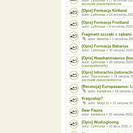
autor:
Lythronax
»
17 września 202
pozostałe ptasiomiedniczne
[Opis] Formacja Kirtland
autor:
Lythronax
»
15 września 202
[Opis] Formacja Fruitland
autor:
Lythronax
»
8 września 2025
Fragment szczęki z zębami
autor:
tletocha
»
1 września 202
[Opis] Formacja Bahariya
autor:
Lythronax
»
30 sierpnia 2025
[Opis] Huashanosaurus (hu
autor:
Lythronax
»
28 sierpnia 2025
(zauropodomorfy)
[Opis] Istiorachis (istiorachi
autor:
Taurovenator
»
24 sierpnia 2
pozostałe ptasiomiedniczne
[Recenzja] Europasaurus: Li
autor:
kaniukura
»
16 sierpnia 
Kręgosłup?
autor:
Motyl.11
»
15 sierpnia 20
Dear Fauna
autor:
kaniukura
»
15 sierpnia 2025
[Opis] Wudingloong
autor:
Lythronax
»
25 lipca 2025, o