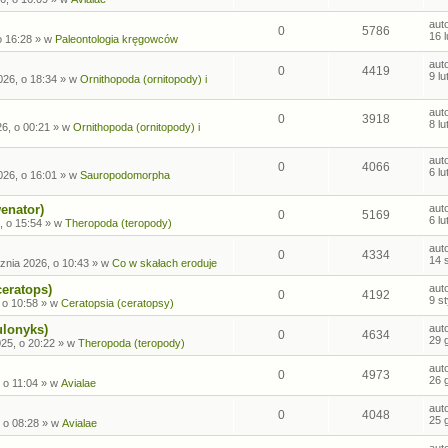
aut
0
5786
16 
o 16:28
» w
Paleontologia kręgowców
aut
0
4419
9 l
026, o 18:34
» w
Ornithopoda (ornitopody) i
aut
0
3918
8 l
26, o 00:21
» w
Ornithopoda (ornitopody) i
aut
0
4066
6 l
026, o 16:01
» w
Sauropodomorpha
enator)
aut
0
5169
6 l
, o 15:54
» w
Theropoda (teropody)
aut
0
4334
14 
znia 2026, o 10:43
» w
Co w skałach eroduje
ceratops)
aut
0
4192
9 s
 o 10:58
» w
Ceratopsia (ceratopsy)
ulonyks)
aut
0
4634
29 
25, o 20:22
» w
Theropoda (teropody)
aut
0
4973
26 
 o 11:04
» w
Avialae
aut
0
4048
25 
 o 08:28
» w
Avialae
aut