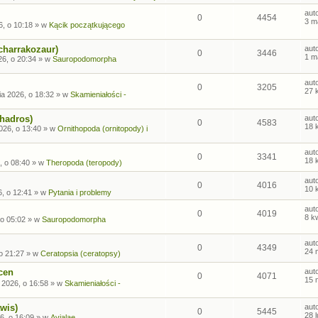
aut
0
4454
3 m
6, o 10:18
» w
Kącik początkującego
charrakozaur)
aut
0
3446
1 m
26, o 20:34
» w
Sauropodomorpha
aut
0
3205
27 
ia 2026, o 18:32
» w
Skamieniałości -
ohadros)
aut
0
4583
18 
026, o 13:40
» w
Ornithopoda (ornitopody) i
aut
0
3341
18 
, o 08:40
» w
Theropoda (teropody)
aut
0
4016
10 
6, o 12:41
» w
Pytania i problemy
aut
0
4019
8 k
 o 05:02
» w
Sauropodomorpha
aut
0
4349
24 
o 21:27
» w
Ceratopsia (ceratopsy)
cen
aut
0
4071
15 
 2026, o 16:58
» w
Skamieniałości -
wis)
aut
0
5445
28 
6, o 16:09
» w
Avialae