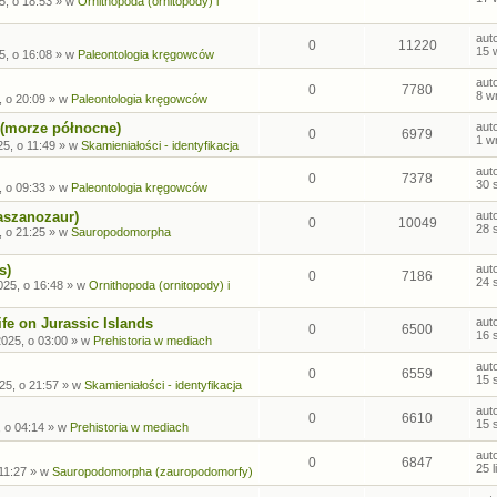
5, o 18:53
» w
Ornithopoda (ornitopody) i
aut
0
11220
15 
5, o 16:08
» w
Paleontologia kręgowców
aut
0
7780
8 w
, o 20:09
» w
Paleontologia kręgowców
 (morze północne)
aut
0
6979
1 w
5, o 11:49
» w
Skamieniałości - identyfikacja
aut
0
7378
30 
, o 09:33
» w
Paleontologia kręgowców
aszanozaur)
aut
0
10049
28 
, o 21:25
» w
Sauropodomorpha
s)
aut
0
7186
24 
025, o 16:48
» w
Ornithopoda (ornitopody) i
fe on Jurassic Islands
aut
0
6500
16 
2025, o 03:00
» w
Prehistoria w mediach
aut
0
6559
15 
25, o 21:57
» w
Skamieniałości - identyfikacja
aut
0
6610
15 
, o 04:14
» w
Prehistoria w mediach
aut
0
6847
25 
 11:27
» w
Sauropodomorpha (zauropodomorfy)