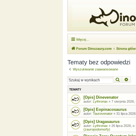
Więcej…
Forum Dinozaury.com
Strona głó
Tematy bez odpowiedzi
Wyszukiwanie zaawansowane
Szukaj
Wysz
TEMATY
[Opis] Dinevenator
autor:
Lythronax
»
7 sierpnia 2026,
[Opis] Eopinacosaurus
autor:
Taurovenator
»
31 lipca 2026
[Opis] Uragasaurus
autor:
Lythronax
»
26 lipca 2026, o
(zauropodomorfy)