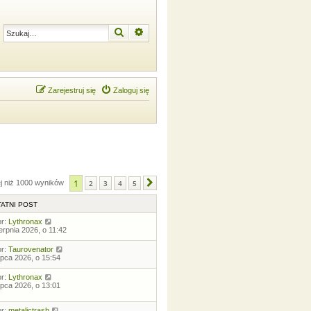
Szukaj
Wyszukiwanie zaawansowane
Zarejestruj się
Zaloguj się
1
ej niż 1000 wyników
2
3
4
5
Następna
ATNI POST
or:
Lythronax
ierpnia 2026, o 11:42
or:
Taurovenator
lipca 2026, o 15:54
or:
Lythronax
lipca 2026, o 13:01
or:
metalictrash