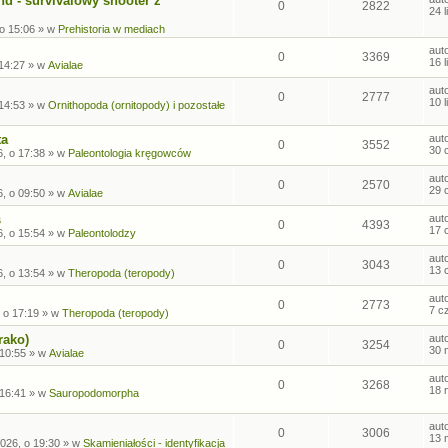
nd - survivalowy shooter z
0
2822
24 
 o 15:06
» w
Prehistoria w mediach
aut
0
3369
16 
 14:27
» w
Avialae
aut
0
2777
10 
 14:53
» w
Ornithopoda (ornitopody) i pozostałe
ta
aut
0
3552
30 
, o 17:38
» w
Paleontologia kręgowców
aut
0
2570
29 
, o 09:50
» w
Avialae
s
aut
0
4393
17 
, o 15:54
» w
Paleontolodzy
aut
0
3043
13 
, o 13:54
» w
Theropoda (teropody)
aut
0
2773
7 c
 o 17:19
» w
Theropoda (teropody)
rako)
aut
0
3254
30 
 10:55
» w
Avialae
aut
0
3268
18 
 16:41
» w
Sauropodomorpha
aut
0
3006
13 
026, o 19:30
» w
Skamieniałości - identyfikacja