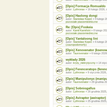
[Opis] Formacja Romualdo
autor:
Lythronax
»
16 lutego 2026, 
[Opis] Haolong dongi
autor:
Stanisław Kopeć
»
9 lutego 2
pozostałe ptasiomiedniczne
Re: [Opis] Foskeia
autor:
Kamil Kamiński
»
8 lutego 20
pozostałe ptasiomiedniczne
[Opis] Yantaloong lini
autor:
Stanisław Kopeć
»
6 lutego 2
(zauropodomorfy)
[Opis] Xenovenator (ksenow
autor:
Taurovenator
»
6 lutego 2026
wykłady 2026
autor:
kryty_niekrytyczny
»
14 styc
[Opis] Ferenceratops (feren
autor:
Lythronax
»
9 stycznia 2026,
[Opis] Manipulonyx (manip
autor:
Taurovenator
»
29 grudnia 20
[Opis] Sobniogallus
autor:
Lythronax
»
26 grudnia 2025,
[Opis] Aviraptor (awiraptor)
autor:
Lythronax
»
25 grudnia 2025,