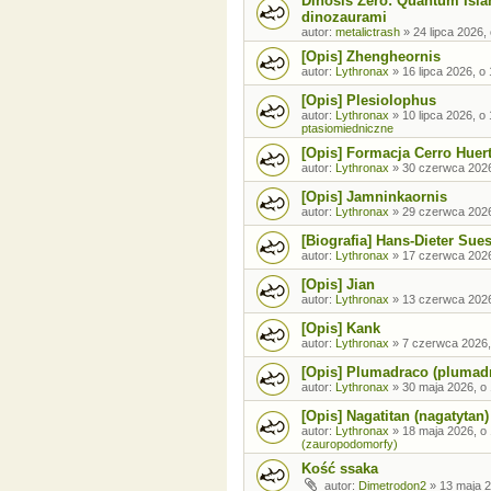
Dinosis Zero: Quantum Isla
dinozaurami
autor:
metalictrash
»
24 lipca 2026,
[Opis] Zhengheornis
autor:
Lythronax
»
16 lipca 2026, o
[Opis] Plesiolophus
autor:
Lythronax
»
10 lipca 2026, o
ptasiomiedniczne
[Opis] Formacja Cerro Huer
autor:
Lythronax
»
30 czerwca 2026
[Opis] Jamninkaornis
autor:
Lythronax
»
29 czerwca 2026
[Biografia] Hans-Dieter Sue
autor:
Lythronax
»
17 czerwca 2026
[Opis] Jian
autor:
Lythronax
»
13 czerwca 2026
[Opis] Kank
autor:
Lythronax
»
7 czerwca 2026,
[Opis] Plumadraco (plumad
autor:
Lythronax
»
30 maja 2026, o
[Opis] Nagatitan (nagatytan)
autor:
Lythronax
»
18 maja 2026, o
(zauropodomorfy)
Kość ssaka
autor:
Dimetrodon2
»
13 maja 2