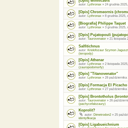
[Opis] Winnicavis
autor:
Lythronax
»
24 grudnia 2025,
[Opis] Chromeornis (chrom
autor:
Lythronax
»
8 grudnia 2025, 
[Biografia] Philippe Taquet
autor:
Lythronax
»
3 grudnia 2025, 
[Opis] Pujatopouli (pujatopo
autor:
Taurovenator
»
21 listopada 
Salfitichnus
autor:
Kriolofozaur Szymon Jagusz
(teropody)
[Opis] Athenar
autor:
Lythronax
»
2 listopada 2025
(zauropodomorfy)
[Opis] "Titanovenator"
autor:
Lythronax
»
28 października 
[Opis] Formacja El Picacho
autor:
Lythronax
»
27 października 
[Opis] Brontotholus (brontot
autor:
Taurovenator
»
26 październi
(pachycefalozaury)
Koprolit?
autor:
Dimetrodon2
»
25 paździ
identyfikacja
[Opis] Ligabueichnium