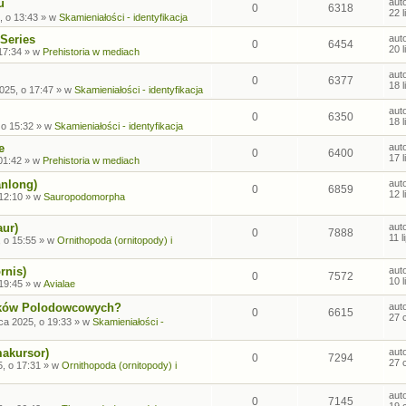
u
aut
0
6318
22 
, o 13:43
» w
Skamieniałości - identyfikacja
Series
aut
0
6454
20 
17:34
» w
Prehistoria w mediach
aut
0
6377
18 
2025, o 17:47
» w
Skamieniałości - identyfikacja
aut
0
6350
18 
 o 15:32
» w
Skamieniałości - identyfikacja
e
aut
0
6400
17 
01:42
» w
Prehistoria w mediach
anlong)
aut
0
6859
12 
 12:10
» w
Sauropodomorpha
aur)
aut
0
7888
11 
, o 15:55
» w
Ornithopoda (ornitopody) i
rnis)
aut
0
7572
10 
 19:45
» w
Avialae
sków Polodowcowych?
aut
0
6615
27 
ca 2025, o 19:33
» w
Skamieniałości -
makursor)
aut
0
7294
27 
, o 17:31
» w
Ornithopoda (ornitopody) i
aut
0
7145
19 