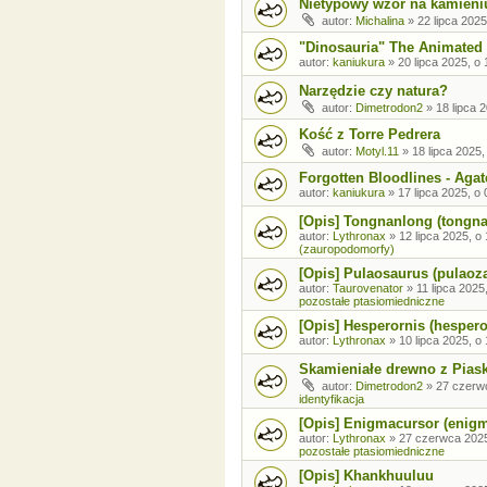
Nietypowy wzór na kamieni
autor:
Michalina
»
22 lipca 2025
"Dinosauria" The Animated 
autor:
kaniukura
»
20 lipca 2025, o 
Narzędzie czy natura?
autor:
Dimetrodon2
»
18 lipca 
Kość z Torre Pedrera
autor:
Motyl.11
»
18 lipca 2025,
Forgotten Bloodlines - Agat
autor:
kaniukura
»
17 lipca 2025, o 
[Opis] Tongnanlong (tongn
autor:
Lythronax
»
12 lipca 2025, o
(zauropodomorfy)
[Opis] Pulaosaurus (pulaoz
autor:
Taurovenator
»
11 lipca 2025
pozostałe ptasiomiedniczne
[Opis] Hesperornis (hespero
autor:
Lythronax
»
10 lipca 2025, o
Skamieniałe drewno z Pia
autor:
Dimetrodon2
»
27 czerw
identyfikacja
[Opis] Enigmacursor (enig
autor:
Lythronax
»
27 czerwca 2025
pozostałe ptasiomiedniczne
[Opis] Khankhuuluu