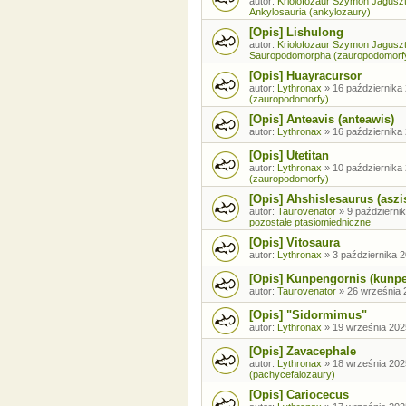
autor:
Kriolofozaur Szymon Jagusz
Ankylosauria (ankylozaury)
[Opis] Lishulong
autor:
Kriolofozaur Szymon Jagusz
Sauropodomorpha (zauropodomorf
[Opis] Huayracursor
autor:
Lythronax
»
16 października 
(zauropodomorfy)
[Opis] Anteavis (anteawis)
autor:
Lythronax
»
16 października 
[Opis] Utetitan
autor:
Lythronax
»
10 października 
(zauropodomorfy)
[Opis] Ahshislesaurus (aszi
autor:
Taurovenator
»
9 październik
pozostałe ptasiomiedniczne
[Opis] Vitosaura
autor:
Lythronax
»
3 października 2
[Opis] Kunpengornis (kunp
autor:
Taurovenator
»
26 września 
[Opis] "Sidormimus"
autor:
Lythronax
»
19 września 202
[Opis] Zavacephale
autor:
Lythronax
»
18 września 202
(pachycefalozaury)
[Opis] Cariocecus