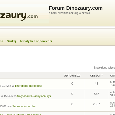
Forum Dinozaury.com
z nami przeniesiesz się w czasie...
wna
Szukaj
Tematy bez odpowiedzi
ukiwanie zaawansowane
Znaleziono więc
ODPOWIEDZI
ODSŁONY
OST
aut
0
48
7 s
 o 11:42
» w
Theropoda (teropody)
aut
0
545
31 
, o 15:54
» w
Ankylosauria (ankylozaury)
aut
0
2567
26 
 13:01
» w
Sauropodomorpha
aut