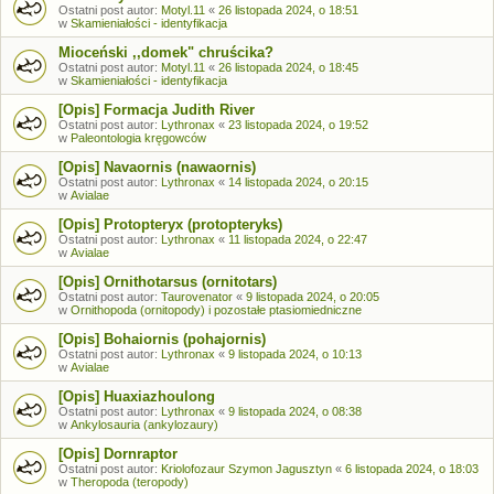
Ostatni post autor:
Motyl.11
«
26 listopada 2024, o 18:51
w
Skamieniałości - identyfikacja
Mioceński ,,domek" chruścika?
Ostatni post autor:
Motyl.11
«
26 listopada 2024, o 18:45
w
Skamieniałości - identyfikacja
[Opis] Formacja Judith River
Ostatni post autor:
Lythronax
«
23 listopada 2024, o 19:52
w
Paleontologia kręgowców
[Opis] Navaornis (nawaornis)
Ostatni post autor:
Lythronax
«
14 listopada 2024, o 20:15
w
Avialae
[Opis] Protopteryx (protopteryks)
Ostatni post autor:
Lythronax
«
11 listopada 2024, o 22:47
w
Avialae
[Opis] Ornithotarsus (ornitotars)
Ostatni post autor:
Taurovenator
«
9 listopada 2024, o 20:05
w
Ornithopoda (ornitopody) i pozostałe ptasiomiedniczne
[Opis] Bohaiornis (pohajornis)
Ostatni post autor:
Lythronax
«
9 listopada 2024, o 10:13
w
Avialae
[Opis] Huaxiazhoulong
Ostatni post autor:
Lythronax
«
9 listopada 2024, o 08:38
w
Ankylosauria (ankylozaury)
[Opis] Dornraptor
Ostatni post autor:
Kriolofozaur Szymon Jagusztyn
«
6 listopada 2024, o 18:03
w
Theropoda (teropody)