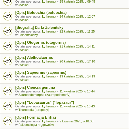
Ostatni post autor:
Lythronax
«
25 kwietnia 2025, o 09:45
w
Avialae
[Opis] Boluochia (boluochia)
Ostatni post autor:
Lythronax
«
24 kwietnia 2025, o 12:07
w
Avialae
[Biografia] Darla Zelenitsky
Ostatni post autor:
Lythronax
«
22 kwietnia 2025, o 11:25
w
Paleontolodzy
[Opis] Otogornis (otogornis)
Ostatni post autor:
Lythronax
«
21 kwietnia 2025, o 14:11
w
Avialae
[Opis] Alethoalaornis
Ostatni post autor:
Lythronax
«
20 kwietnia 2025, o 17:10
w
Avialae
[Opis] Sapeornis (sapeornis)
Ostatni post autor:
Lythronax
«
19 kwietnia 2025, o 14:19
w
Avialae
[Opis] Cienciargentina
Ostatni post autor:
Lythronax
«
11 kwietnia 2025, o 16:44
w
Sauropodomorpha (zauropodomorfy)
[Opis] "Lopasaurus" ("lopazaur")
Ostatni post autor:
Lythronax
«
11 kwietnia 2025, o 16:43
w
Theropoda (teropody)
[Opis] Formacja Elrhaz
Ostatni post autor:
Lythronax
«
9 kwietnia 2025, o 18:30
w
Paleontologia kręgowców