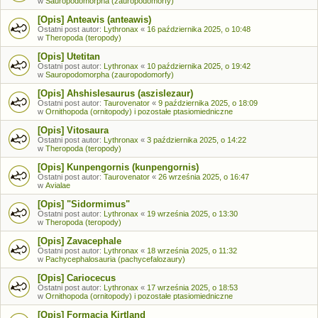
w
Sauropodomorpha (zauropodomorfy)
[Opis] Anteavis (anteawis)
Ostatni post autor:
Lythronax
«
16 października 2025, o 10:48
w
Theropoda (teropody)
[Opis] Utetitan
Ostatni post autor:
Lythronax
«
10 października 2025, o 19:42
w
Sauropodomorpha (zauropodomorfy)
[Opis] Ahshislesaurus (aszislezaur)
Ostatni post autor:
Taurovenator
«
9 października 2025, o 18:09
w
Ornithopoda (ornitopody) i pozostałe ptasiomiedniczne
[Opis] Vitosaura
Ostatni post autor:
Lythronax
«
3 października 2025, o 14:22
w
Theropoda (teropody)
[Opis] Kunpengornis (kunpengornis)
Ostatni post autor:
Taurovenator
«
26 września 2025, o 16:47
w
Avialae
[Opis] "Sidormimus"
Ostatni post autor:
Lythronax
«
19 września 2025, o 13:30
w
Theropoda (teropody)
[Opis] Zavacephale
Ostatni post autor:
Lythronax
«
18 września 2025, o 11:32
w
Pachycephalosauria (pachycefalozaury)
[Opis] Cariocecus
Ostatni post autor:
Lythronax
«
17 września 2025, o 18:53
w
Ornithopoda (ornitopody) i pozostałe ptasiomiedniczne
[Opis] Formacja Kirtland