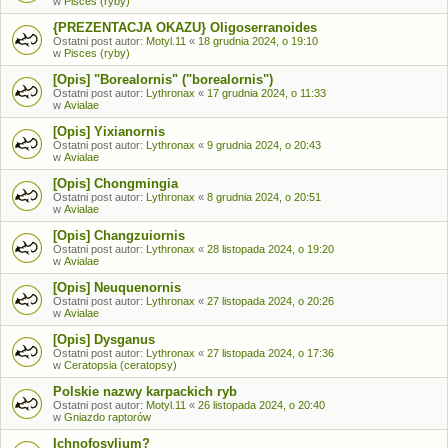
w
Pisces (ryby)
{PREZENTACJA OKAZU} Oligoserranoides
Ostatni post autor:
Motyl.11
«
18 grudnia 2024, o 19:10
w
Pisces (ryby)
[Opis] "Borealornis" ("borealornis")
Ostatni post autor:
Lythronax
«
17 grudnia 2024, o 11:33
w
Avialae
[Opis] Yixianornis
Ostatni post autor:
Lythronax
«
9 grudnia 2024, o 20:43
w
Avialae
[Opis] Chongmingia
Ostatni post autor:
Lythronax
«
8 grudnia 2024, o 20:51
w
Avialae
[Opis] Changzuiornis
Ostatni post autor:
Lythronax
«
28 listopada 2024, o 19:20
w
Avialae
[Opis] Neuquenornis
Ostatni post autor:
Lythronax
«
27 listopada 2024, o 20:26
w
Avialae
[Opis] Dysganus
Ostatni post autor:
Lythronax
«
27 listopada 2024, o 17:36
w
Ceratopsia (ceratopsy)
Polskie nazwy karpackich ryb
Ostatni post autor:
Motyl.11
«
26 listopada 2024, o 20:40
w
Gniazdo raptorów
Ichnofosylium?