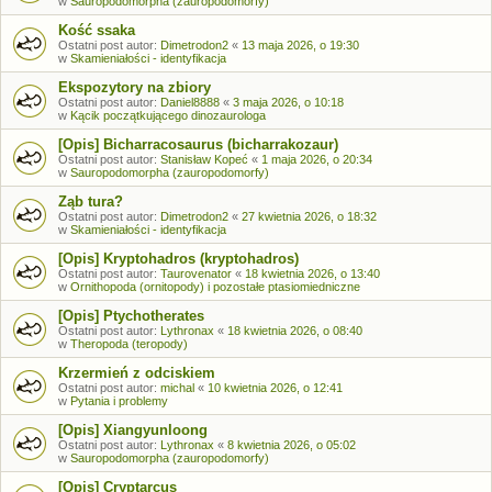
w
Sauropodomorpha (zauropodomorfy)
Kość ssaka
Ostatni post autor:
Dimetrodon2
«
13 maja 2026, o 19:30
w
Skamieniałości - identyfikacja
Ekspozytory na zbiory
Ostatni post autor:
Daniel8888
«
3 maja 2026, o 10:18
w
Kącik początkującego dinozaurologa
[Opis] Bicharracosaurus (bicharrakozaur)
Ostatni post autor:
Stanisław Kopeć
«
1 maja 2026, o 20:34
w
Sauropodomorpha (zauropodomorfy)
Ząb tura?
Ostatni post autor:
Dimetrodon2
«
27 kwietnia 2026, o 18:32
w
Skamieniałości - identyfikacja
[Opis] Kryptohadros (kryptohadros)
Ostatni post autor:
Taurovenator
«
18 kwietnia 2026, o 13:40
w
Ornithopoda (ornitopody) i pozostałe ptasiomiedniczne
[Opis] Ptychotherates
Ostatni post autor:
Lythronax
«
18 kwietnia 2026, o 08:40
w
Theropoda (teropody)
Krzermień z odciskiem
Ostatni post autor:
michal
«
10 kwietnia 2026, o 12:41
w
Pytania i problemy
[Opis] Xiangyunloong
Ostatni post autor:
Lythronax
«
8 kwietnia 2026, o 05:02
w
Sauropodomorpha (zauropodomorfy)
[Opis] Cryptarcus