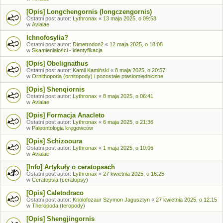
[Opis] Longchengornis (longczengornis)
Ostatni post autor:
Lythronax
«
13 maja 2025, o 09:58
w
Avialae
Ichnofosylia?
Ostatni post autor:
Dimetrodon2
«
12 maja 2025, o 18:08
w
Skamieniałości - identyfikacja
[Opis] Obelignathus
Ostatni post autor:
Kamil Kamiński
«
8 maja 2025, o 20:57
w
Ornithopoda (ornitopody) i pozostałe ptasiomiedniczne
[Opis] Shenqiornis
Ostatni post autor:
Lythronax
«
8 maja 2025, o 06:41
w
Avialae
[Opis] Formacja Anacleto
Ostatni post autor:
Lythronax
«
6 maja 2025, o 21:36
w
Paleontologia kręgowców
[Opis] Schizooura
Ostatni post autor:
Lythronax
«
1 maja 2025, o 10:06
w
Avialae
[Info] Artykuły o ceratopsach
Ostatni post autor:
Lythronax
«
27 kwietnia 2025, o 16:25
w
Ceratopsia (ceratopsy)
[Opis] Caletodraco
Ostatni post autor:
Kriolofozaur Szymon Jagusztyn
«
27 kwietnia 2025, o 12:15
w
Theropoda (teropody)
[Opis] Shengjingornis