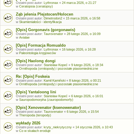
Ostatni post autor:
Lythronax
«
24 marca 2026, o 21:27
w
Ceratopsia (ceratopsy)
Ząb jelenia Plejstocen/Holocen
Ostatni post autor:
Dimetrodon2
«
15 marca 2026, o 16:58
w
Skamieniałości - identyfikacja
[Opis] Gorgonavis (gorgonawis)
Ostatni post autor:
Taurovenator
«
28 lutego 2026, o 16:09
w
Avialae
[Opis] Formacja Romualdo
Ostatni post autor:
Lythronax
«
16 lutego 2026, o 16:28
w
Paleontologia kręgowców
[Opis] Haolong dongi
Ostatni post autor:
Stanisław Kopeć
«
9 lutego 2026, o 18:34
w
Ornithopoda (ornitopody) i pozostałe ptasiomiedniczne
Re: [Opis] Foskeia
Ostatni post autor:
Kamil Kamiński
«
8 lutego 2026, o 00:21
w
Ornithopoda (ornitopody) i pozostałe ptasiomiedniczne
[Opis] Yantaloong lini
Ostatni post autor:
Stanisław Kopeć
«
6 lutego 2026, o 16:01
w
Sauropodomorpha (zauropodomorfy)
[Opis] Xenovenator (ksenowenator)
Ostatni post autor:
Taurovenator
«
6 lutego 2026, o 15:54
w
Theropoda (teropody)
wykłady 2026
Ostatni post autor:
kryty_niekrytyczny
«
14 stycznia 2026, o 10:43
w
Co w skałach eroduje