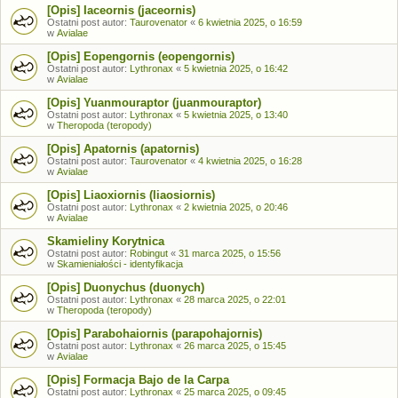
[Opis] Iaceornis (jaceornis)
Ostatni post autor:
Taurovenator
«
6 kwietnia 2025, o 16:59
w
Avialae
[Opis] Eopengornis (eopengornis)
Ostatni post autor:
Lythronax
«
5 kwietnia 2025, o 16:42
w
Avialae
[Opis] Yuanmouraptor (juanmouraptor)
Ostatni post autor:
Lythronax
«
5 kwietnia 2025, o 13:40
w
Theropoda (teropody)
[Opis] Apatornis (apatornis)
Ostatni post autor:
Taurovenator
«
4 kwietnia 2025, o 16:28
w
Avialae
[Opis] Liaoxiornis (liaosiornis)
Ostatni post autor:
Lythronax
«
2 kwietnia 2025, o 20:46
w
Avialae
Skamieliny Korytnica
Ostatni post autor:
Robingut
«
31 marca 2025, o 15:56
w
Skamieniałości - identyfikacja
[Opis] Duonychus (duonych)
Ostatni post autor:
Lythronax
«
28 marca 2025, o 22:01
w
Theropoda (teropody)
[Opis] Parabohaiornis (parapohajornis)
Ostatni post autor:
Lythronax
«
26 marca 2025, o 15:45
w
Avialae
[Opis] Formacja Bajo de la Carpa
Ostatni post autor:
Lythronax
«
25 marca 2025, o 09:45