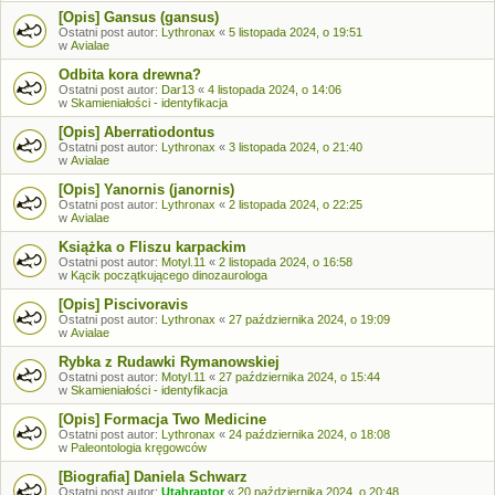
[Opis] Gansus (gansus)
Ostatni post autor:
Lythronax
«
5 listopada 2024, o 19:51
w
Avialae
Odbita kora drewna?
Ostatni post autor:
Dar13
«
4 listopada 2024, o 14:06
w
Skamieniałości - identyfikacja
[Opis] Aberratiodontus
Ostatni post autor:
Lythronax
«
3 listopada 2024, o 21:40
w
Avialae
[Opis] Yanornis (janornis)
Ostatni post autor:
Lythronax
«
2 listopada 2024, o 22:25
w
Avialae
Książka o Fliszu karpackim
Ostatni post autor:
Motyl.11
«
2 listopada 2024, o 16:58
w
Kącik początkującego dinozaurologa
[Opis] Piscivoravis
Ostatni post autor:
Lythronax
«
27 października 2024, o 19:09
w
Avialae
Rybka z Rudawki Rymanowskiej
Ostatni post autor:
Motyl.11
«
27 października 2024, o 15:44
w
Skamieniałości - identyfikacja
[Opis] Formacja Two Medicine
Ostatni post autor:
Lythronax
«
24 października 2024, o 18:08
w
Paleontologia kręgowców
[Biografia] Daniela Schwarz
Ostatni post autor:
Utahraptor
«
20 października 2024, o 20:48