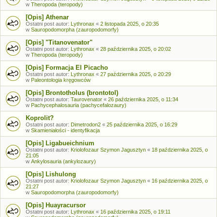
w
Theropoda (teropody)
[Opis] Athenar
Ostatni post autor:
Lythronax
«
2 listopada 2025, o 20:35
w
Sauropodomorpha (zauropodomorfy)
[Opis] "Titanovenator"
Ostatni post autor:
Lythronax
«
28 października 2025, o 20:02
w
Theropoda (teropody)
[Opis] Formacja El Picacho
Ostatni post autor:
Lythronax
«
27 października 2025, o 20:29
w
Paleontologia kręgowców
[Opis] Brontotholus (brontotol)
Ostatni post autor:
Taurovenator
«
26 października 2025, o 11:34
w
Pachycephalosauria (pachycefalozaury)
Koprolit?
Ostatni post autor:
Dimetrodon2
«
25 października 2025, o 16:29
w
Skamieniałości - identyfikacja
[Opis] Ligabueichnium
Ostatni post autor:
Kriolofozaur Szymon Jagusztyn
«
18 października 2025, o
21:05
w
Ankylosauria (ankylozaury)
[Opis] Lishulong
Ostatni post autor:
Kriolofozaur Szymon Jagusztyn
«
16 października 2025, o
21:27
w
Sauropodomorpha (zauropodomorfy)
[Opis] Huayracursor
Ostatni post autor:
Lythronax
«
16 października 2025, o 19:11