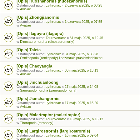
[Opis] Huoshanornis (huoszanornis)
Ostatni post autor:
Lythronax
«
2 czerwca 2025, o 08:25
w
Avialae
[Opis] Zhongjianornis
Ostatni post autor:
Lythronax
«
1 czerwca 2025, o 07:55
w
Avialae
[Opis] Itaguyra (itagujra)
Ostatni post autor:
Taurovenator
«
31 maja 2025, o 12:45
w
Dinosauromorpha (dinozauromorfy)
[Opis] Taleta
Ostatni post autor:
Lythronax
«
31 maja 2025, o 08:28
w
Ornithopoda (ornitopody) i pozostałe ptasiomiedniczne
[Opis] Chaoyangia
Ostatni post autor:
Lythronax
«
30 maja 2025, o 13:13
w
Avialae
[Opis] Jinchuanloong
Ostatni post autor:
Lythronax
«
27 maja 2025, o 14:08
w
Sauropodomorpha (zauropodomorfy)
[Opis] Jianchangornis
Ostatni post autor:
Lythronax
«
17 maja 2025, o 15:20
w
Avialae
[Opis] Maleriraptor (maleriraptor)
Ostatni post autor:
Taurovenator
«
16 maja 2025, o 16:13
w
Theropoda (teropody)
[Opis] Largirostrornis (largirostrornis)
Ostatni post autor:
Lythronax
«
16 maja 2025, o 09:04
w
Avialae