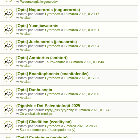
w
Paleontologia kręgowców
[Opis] Noguerornis (noguerornis)
Ostatni post autor:
Lythronax
«
18 marca 2025, o 20:17
w
Avialae
[Opis] Yuanjiawaornis
Ostatni post autor:
Lythronax
«
18 marca 2025, o 09:01
w
Avialae
[Opis] Juehuaornis (jehuaornis)
Ostatni post autor:
Lythronax
«
17 marca 2025, o 21:04
w
Avialae
[Opis] Ambiortus (ambiort)
Ostatni post autor:
Taurovenator
«
14 marca 2025, o 11:44
w
Avialae
[Opis] Enantiophoenix (enantiofeniks)
Ostatni post autor:
Lythronax
«
13 marca 2025, o 17:53
w
Avialae
[Opis] Dunhuangia
Ostatni post autor:
Lythronax
«
12 marca 2025, o 20:00
w
Avialae
(O)polskie Dni Paleobiologii 2025
Ostatni post autor:
kryty_niekrytyczny
«
9 marca 2025, o 13:42
w
Co w skałach eroduje
[Opis] Chadititan (czaditytan)
Ostatni post autor:
Lythronax
«
7 marca 2025, o 20:27
w
Sauropodomorpha (zauropodomorfy)
[Opis] Gobipipus (gobipip)