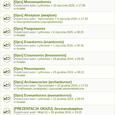
[Opis] Monoenantiornis
Ostatni post autor:
Lythronax
«
10 stycznia 2025, o 17:08
w
Avialae
[Opis] Ahvaytum (awajtum)
Ostatni post autor:
Taurovenator
«
8 stycznia 2025, o 17:29
w
Sauropodomorpha (zauropodomorfy)
[Opis] Pasquiaornis
Ostatni post autor:
Lythronax
«
6 stycznia 2025, o 08:25
w
Avialae
[Opis] Enantiornis (enantiornis)
Ostatni post autor:
Lythronax
«
1 stycznia 2025, o 09:36
w
Avialae
[Opis] Crosnoornis (krosnoornis)
Ostatni post autor:
Lythronax
«
26 grudnia 2024, o 09:36
w
Avialae
[Opis] Resoviaornis
Ostatni post autor:
Lythronax
«
25 grudnia 2024, o 08:22
w
Avialae
[Opis] Archaeocursor (archeokursor)
Ostatni post autor:
Taurovenator
«
22 grudnia 2024, o 17:53
w
Ornithopoda (ornitopody) i pozostałe ptasiomiedniczne
[Opis] Eoenantiornis (eoenantiornis)
Ostatni post autor:
Lythronax
«
22 grudnia 2024, o 09:04
w
Avialae
{PREZENTACJA OKAZU} Jerzmanskaephos
Ostatni post autor:
Motyl.11
«
18 grudnia 2024, o 19:25