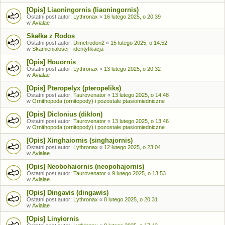
[Opis] Liaoningornis (liaoningornis)
Ostatni post autor:
Lythronax
«
16 lutego 2025, o 20:39
w
Avialae
Skałka z Rodos
Ostatni post autor:
Dimetrodon2
«
15 lutego 2025, o 14:52
w
Skamieniałości - identyfikacja
[Opis] Houornis
Ostatni post autor:
Lythronax
«
13 lutego 2025, o 20:32
w
Avialae
[Opis] Pteropelyx (pteropeliks)
Ostatni post autor:
Taurovenator
«
13 lutego 2025, o 14:48
w
Ornithopoda (ornitopody) i pozostałe ptasiomiedniczne
[Opis] Diclonius (diklon)
Ostatni post autor:
Taurovenator
«
13 lutego 2025, o 13:46
w
Ornithopoda (ornitopody) i pozostałe ptasiomiedniczne
[Opis] Xinghaiornis (singhajornis)
Ostatni post autor:
Lythronax
«
12 lutego 2025, o 23:04
w
Avialae
[Opis] Neobohaiornis (neopohajornis)
Ostatni post autor:
Taurovenator
«
9 lutego 2025, o 13:53
w
Avialae
[Opis] Dingavis (dingawis)
Ostatni post autor:
Lythronax
«
8 lutego 2025, o 20:31
w
Avialae
[Opis] Linyiornis