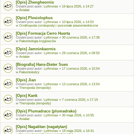
[Opis] Zhengheornis
Ostatni post autor:
Lythronax
«
16 lipca 2026, o 14:27
w
Avialae
[Opis] Plesiolophus
Ostatni post autor:
Lythronax
«
10 lipca 2026, o 14:53
w
Ornithopoda (ornitopody) i pozostałe ptasiomiedniczne
[Opis] Formacja Cerro Huerta
Ostatni post autor:
Lythronax
«
30 czerwca 2026, o 17:38
w
Paleontologia kręgowców
[Opis] Jamninkaornis
Ostatni post autor:
Lythronax
«
29 czerwca 2026, o 09:50
w
Avialae
[Biografia] Hans-Dieter Sues
Ostatni post autor:
Lythronax
«
17 czerwca 2026, o 15:54
w
Paleontolodzy
[Opis] Jian
Ostatni post autor:
Lythronax
«
13 czerwca 2026, o 13:54
w
Theropoda (teropody)
[Opis] Kank
Ostatni post autor:
Lythronax
«
7 czerwca 2026, o 17:19
w
Theropoda (teropody)
[Opis] Plumadraco (plumadrako)
Ostatni post autor:
Lythronax
«
30 maja 2026, o 10:55
w
Avialae
[Opis] Nagatitan (nagatytan)
Ostatni post autor:
Lythronax
«
18 maja 2026, o 16:41