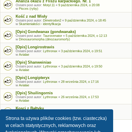
Analiza okazu z Fliszu karpackiego. Nr. 1
Ostatni post autor:
Motyl.11
«
9 października 2024, o 20:08
w
Pisces (ryby)
Kość z nad Wisły
Ostatni post autor:
Dimetrodon2
«
9 października 2024, o 18:45
w
Skamieniałości - identyfikacja
[Opis] Gondwanax (gondwanaks)
Ostatni post autor:
Taurovenator
«
5 października 2024, o 12:13
w
Dinosauromorpha (dinozauromorfy)
[Opis] Longirostravis
Ostatni post autor:
Lythronax
«
3 października 2024, o 19:51
w
Avialae
[Opis] Shanweiniao
Ostatni post autor:
Lythronax
«
3 października 2024, o 19:50
w
Avialae
[Opis] Longipteryx
Ostatni post autor:
Lythronax
«
28 września 2024, o 17:16
w
Avialae
[Opis] Shuilingornis
Ostatni post autor:
Lythronax
«
26 września 2024, o 17:53
w
Avialae
Kosci z Bałtyku
Ostatni post autor:
Bozia
«
26 września 2024, o 09:05
w
Skamieniałości - identyfikacja
Strona ta używa plików cookies (tzw. ciasteczka)
w celach statystycznych, reklamowych oraz