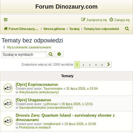
Forum Dinozaury.com
Zarejestruj się
Zaloguj się
S
Forum Dinozaury.com
Strona główna
Szukaj
Tematy bez odpowiedzi
z
Tematy bez odpowiedzi
u
Wyszukiwanie zaawansowane
k
Szukaj
Wyszukiwanie zaawansowane
a
1
j
Znaleziono więcej niż 1000 wyników
2
3
4
5
Następna
Tematy
[Opis] Eopinacosaurus
Ostatni post autor:
Taurovenator
«
31 lipca 2026, o 15:54
w
Ankylosauria (ankylozaury)
[Opis] Uragasaurus
Ostatni post autor:
Lythronax
«
26 lipca 2026, o 13:01
w
Sauropodomorpha (zauropodomorfy)
Dinosis Zero: Quantum Island - survivalowy shooter z
dinozaurami
Ostatni post autor:
metalictrash
«
24 lipca 2026, o 15:06
w
Prehistoria w mediach