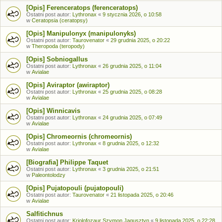
[Opis] Ferenceratops (ferenceratops)
Ostatni post autor:
Lythronax
«
9 stycznia 2026, o 10:58
w
Ceratopsia (ceratopsy)
[Opis] Manipulonyx (manipulonyks)
Ostatni post autor:
Taurovenator
«
29 grudnia 2025, o 20:22
w
Theropoda (teropody)
[Opis] Sobniogallus
Ostatni post autor:
Lythronax
«
26 grudnia 2025, o 11:04
w
Avialae
[Opis] Aviraptor (awiraptor)
Ostatni post autor:
Lythronax
«
25 grudnia 2025, o 08:28
w
Avialae
[Opis] Winnicavis
Ostatni post autor:
Lythronax
«
24 grudnia 2025, o 07:49
w
Avialae
[Opis] Chromeornis (chromeornis)
Ostatni post autor:
Lythronax
«
8 grudnia 2025, o 12:32
w
Avialae
[Biografia] Philippe Taquet
Ostatni post autor:
Lythronax
«
3 grudnia 2025, o 21:51
w
Paleontolodzy
[Opis] Pujatopouli (pujatopouli)
Ostatni post autor:
Taurovenator
«
21 listopada 2025, o 20:46
w
Avialae
Salfitichnus
Ostatni post autor:
Kriolofozaur Szymon Jagusztyn
«
9 listopada 2025, o 22:28