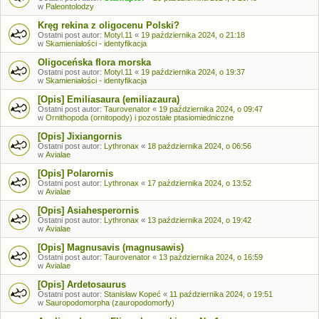
w
Paleontolodzy
Kręg rekina z oligocenu Polski?
Ostatni post autor:
Motyl.11
«
19 października 2024, o 21:18
w
Skamieniałości - identyfikacja
Oligoceńska flora morska
Ostatni post autor:
Motyl.11
«
19 października 2024, o 19:37
w
Skamieniałości - identyfikacja
[Opis] Emiliasaura (emiliazaura)
Ostatni post autor:
Taurovenator
«
19 października 2024, o 09:47
w
Ornithopoda (ornitopody) i pozostałe ptasiomiedniczne
[Opis] Jixiangornis
Ostatni post autor:
Lythronax
«
18 października 2024, o 06:56
w
Avialae
[Opis] Polarornis
Ostatni post autor:
Lythronax
«
17 października 2024, o 13:52
w
Avialae
[Opis] Asiahesperornis
Ostatni post autor:
Lythronax
«
13 października 2024, o 19:42
w
Avialae
[Opis] Magnusavis (magnusawis)
Ostatni post autor:
Taurovenator
«
13 października 2024, o 16:59
w
Avialae
[Opis] Ardetosaurus
Ostatni post autor:
Stanisław Kopeć
«
11 października 2024, o 19:51
w
Sauropodomorpha (zauropodomorfy)