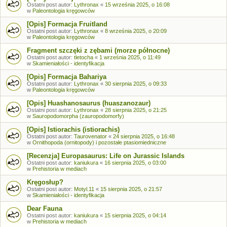
Ostatni post autor:
Lythronax
«
15 września 2025, o 16:08
w
Paleontologia kręgowców
[Opis] Formacja Fruitland
Ostatni post autor:
Lythronax
«
8 września 2025, o 20:09
w
Paleontologia kręgowców
Fragment szczęki z zębami (morze północne)
Ostatni post autor:
tletocha
«
1 września 2025, o 11:49
w
Skamieniałości - identyfikacja
[Opis] Formacja Bahariya
Ostatni post autor:
Lythronax
«
30 sierpnia 2025, o 09:33
w
Paleontologia kręgowców
[Opis] Huashanosaurus (huaszanozaur)
Ostatni post autor:
Lythronax
«
28 sierpnia 2025, o 21:25
w
Sauropodomorpha (zauropodomorfy)
[Opis] Istiorachis (istiorachis)
Ostatni post autor:
Taurovenator
«
24 sierpnia 2025, o 16:48
w
Ornithopoda (ornitopody) i pozostałe ptasiomiedniczne
[Recenzja] Europasaurus: Life on Jurassic Islands
Ostatni post autor:
kaniukura
«
16 sierpnia 2025, o 03:00
w
Prehistoria w mediach
Kręgosłup?
Ostatni post autor:
Motyl.11
«
15 sierpnia 2025, o 21:57
w
Skamieniałości - identyfikacja
Dear Fauna
Ostatni post autor:
kaniukura
«
15 sierpnia 2025, o 04:14
w
Prehistoria w mediach