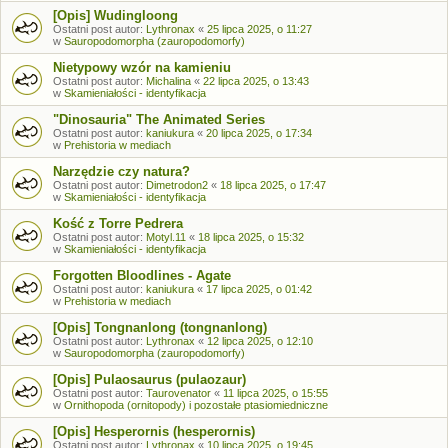
[Opis] Wudingloong
Ostatni post autor:
Lythronax
«
25 lipca 2025, o 11:27
w
Sauropodomorpha (zauropodomorfy)
Nietypowy wzór na kamieniu
Ostatni post autor:
Michalina
«
22 lipca 2025, o 13:43
w
Skamieniałości - identyfikacja
"Dinosauria" The Animated Series
Ostatni post autor:
kaniukura
«
20 lipca 2025, o 17:34
w
Prehistoria w mediach
Narzędzie czy natura?
Ostatni post autor:
Dimetrodon2
«
18 lipca 2025, o 17:47
w
Skamieniałości - identyfikacja
Kość z Torre Pedrera
Ostatni post autor:
Motyl.11
«
18 lipca 2025, o 15:32
w
Skamieniałości - identyfikacja
Forgotten Bloodlines - Agate
Ostatni post autor:
kaniukura
«
17 lipca 2025, o 01:42
w
Prehistoria w mediach
[Opis] Tongnanlong (tongnanlong)
Ostatni post autor:
Lythronax
«
12 lipca 2025, o 12:10
w
Sauropodomorpha (zauropodomorfy)
[Opis] Pulaosaurus (pulaozaur)
Ostatni post autor:
Taurovenator
«
11 lipca 2025, o 15:55
w
Ornithopoda (ornitopody) i pozostałe ptasiomiedniczne
[Opis] Hesperornis (hesperornis)
Ostatni post autor:
Lythronax
«
10 lipca 2025, o 19:45