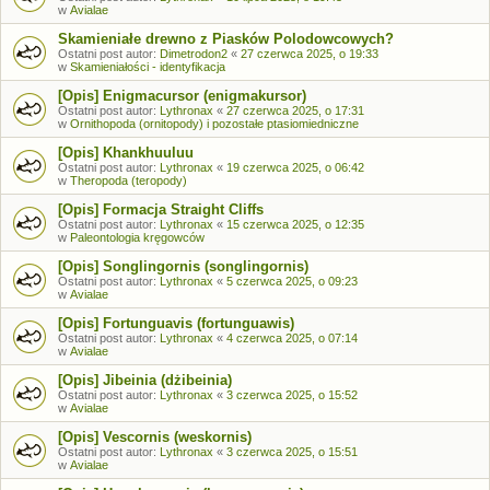
w
Avialae
Skamieniałe drewno z Piasków Polodowcowych?
Ostatni post autor:
Dimetrodon2
«
27 czerwca 2025, o 19:33
w
Skamieniałości - identyfikacja
[Opis] Enigmacursor (enigmakursor)
Ostatni post autor:
Lythronax
«
27 czerwca 2025, o 17:31
w
Ornithopoda (ornitopody) i pozostałe ptasiomiedniczne
[Opis] Khankhuuluu
Ostatni post autor:
Lythronax
«
19 czerwca 2025, o 06:42
w
Theropoda (teropody)
[Opis] Formacja Straight Cliffs
Ostatni post autor:
Lythronax
«
15 czerwca 2025, o 12:35
w
Paleontologia kręgowców
[Opis] Songlingornis (songlingornis)
Ostatni post autor:
Lythronax
«
5 czerwca 2025, o 09:23
w
Avialae
[Opis] Fortunguavis (fortunguawis)
Ostatni post autor:
Lythronax
«
4 czerwca 2025, o 07:14
w
Avialae
[Opis] Jibeinia (dżibeinia)
Ostatni post autor:
Lythronax
«
3 czerwca 2025, o 15:52
w
Avialae
[Opis] Vescornis (weskornis)
Ostatni post autor:
Lythronax
«
3 czerwca 2025, o 15:51
w
Avialae