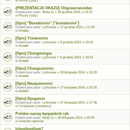
w
Pisces (ryby)
{PREZENTACJA OKAZU} Oligoserranoides
Ostatni post autor:
Motyl.11
«
18 grudnia 2024, o 19:10
w
Pisces (ryby)
[Opis] "Borealornis" ("borealornis")
Ostatni post autor:
Lythronax
«
17 grudnia 2024, o 11:33
w
Avialae
[Opis] Yixianornis
Ostatni post autor:
Lythronax
«
9 grudnia 2024, o 20:43
w
Avialae
[Opis] Chongmingia
Ostatni post autor:
Lythronax
«
8 grudnia 2024, o 20:51
w
Avialae
[Opis] Changzuiornis
Ostatni post autor:
Lythronax
«
28 listopada 2024, o 19:20
w
Avialae
[Opis] Neuquenornis
Ostatni post autor:
Lythronax
«
27 listopada 2024, o 20:26
w
Avialae
[Opis] Dysganus
Ostatni post autor:
Lythronax
«
27 listopada 2024, o 17:36
w
Ceratopsia (ceratopsy)
Polskie nazwy karpackich ryb
Ostatni post autor:
Motyl.11
«
26 listopada 2024, o 20:40
w
Gniazdo raptorów
Ichnofosylium?