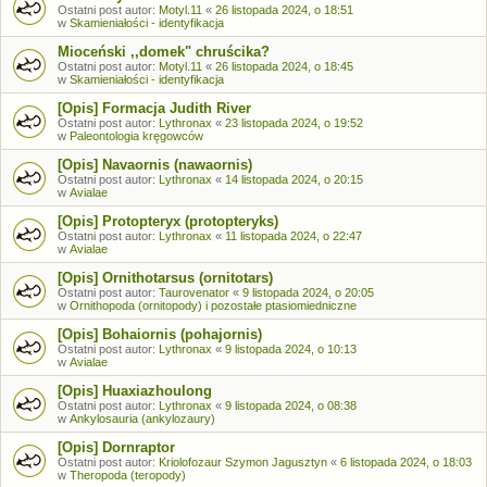
Ostatni post autor:
Motyl.11
«
26 listopada 2024, o 18:51
w
Skamieniałości - identyfikacja
Mioceński ,,domek" chruścika?
Ostatni post autor:
Motyl.11
«
26 listopada 2024, o 18:45
w
Skamieniałości - identyfikacja
[Opis] Formacja Judith River
Ostatni post autor:
Lythronax
«
23 listopada 2024, o 19:52
w
Paleontologia kręgowców
[Opis] Navaornis (nawaornis)
Ostatni post autor:
Lythronax
«
14 listopada 2024, o 20:15
w
Avialae
[Opis] Protopteryx (protopteryks)
Ostatni post autor:
Lythronax
«
11 listopada 2024, o 22:47
w
Avialae
[Opis] Ornithotarsus (ornitotars)
Ostatni post autor:
Taurovenator
«
9 listopada 2024, o 20:05
w
Ornithopoda (ornitopody) i pozostałe ptasiomiedniczne
[Opis] Bohaiornis (pohajornis)
Ostatni post autor:
Lythronax
«
9 listopada 2024, o 10:13
w
Avialae
[Opis] Huaxiazhoulong
Ostatni post autor:
Lythronax
«
9 listopada 2024, o 08:38
w
Ankylosauria (ankylozaury)
[Opis] Dornraptor
Ostatni post autor:
Kriolofozaur Szymon Jagusztyn
«
6 listopada 2024, o 18:03
w
Theropoda (teropody)