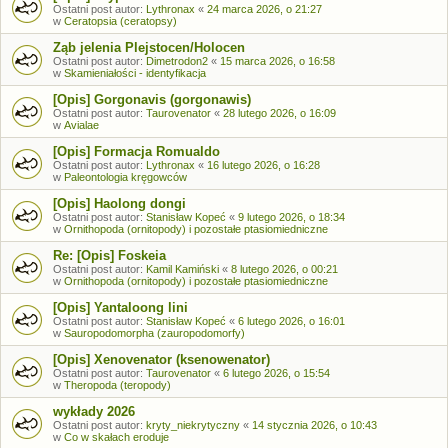
Ostatni post autor:
Lythronax
«
24 marca 2026, o 21:27
w
Ceratopsia (ceratopsy)
Ząb jelenia Plejstocen/Holocen
Ostatni post autor:
Dimetrodon2
«
15 marca 2026, o 16:58
w
Skamieniałości - identyfikacja
[Opis] Gorgonavis (gorgonawis)
Ostatni post autor:
Taurovenator
«
28 lutego 2026, o 16:09
w
Avialae
[Opis] Formacja Romualdo
Ostatni post autor:
Lythronax
«
16 lutego 2026, o 16:28
w
Paleontologia kręgowców
[Opis] Haolong dongi
Ostatni post autor:
Stanisław Kopeć
«
9 lutego 2026, o 18:34
w
Ornithopoda (ornitopody) i pozostałe ptasiomiedniczne
Re: [Opis] Foskeia
Ostatni post autor:
Kamil Kamiński
«
8 lutego 2026, o 00:21
w
Ornithopoda (ornitopody) i pozostałe ptasiomiedniczne
[Opis] Yantaloong lini
Ostatni post autor:
Stanisław Kopeć
«
6 lutego 2026, o 16:01
w
Sauropodomorpha (zauropodomorfy)
[Opis] Xenovenator (ksenowenator)
Ostatni post autor:
Taurovenator
«
6 lutego 2026, o 15:54
w
Theropoda (teropody)
wykłady 2026
Ostatni post autor:
kryty_niekrytyczny
«
14 stycznia 2026, o 10:43
w
Co w skałach eroduje