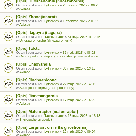
[Opis] Huoshanornis (huoszanornis)
Ostatni post autor:
Lythronax
«
2 czerwca 2025, o 08:25
w
Avialae
[Opis] Zhongjianornis
Ostatni post autor:
Lythronax
«
1 czerwca 2025, o 07:55
w
Avialae
[Opis] Itaguyra (itagujra)
Ostatni post autor:
Taurovenator
«
31 maja 2025, o 12:45
w
Dinosauromorpha (dinozauromorfy)
[Opis] Taleta
Ostatni post autor:
Lythronax
«
31 maja 2025, o 08:28
w
Ornithopoda (ornitopody) i pozostałe ptasiomiedniczne
[Opis] Chaoyangia
Ostatni post autor:
Lythronax
«
30 maja 2025, o 13:13
w
Avialae
[Opis] Jinchuanloong
Ostatni post autor:
Lythronax
«
27 maja 2025, o 14:08
w
Sauropodomorpha (zauropodomorfy)
[Opis] Jianchangornis
Ostatni post autor:
Lythronax
«
17 maja 2025, o 15:20
w
Avialae
[Opis] Maleriraptor (maleriraptor)
Ostatni post autor:
Taurovenator
«
16 maja 2025, o 16:13
w
Theropoda (teropody)
[Opis] Largirostrornis (largirostrornis)
Ostatni post autor:
Lythronax
«
16 maja 2025, o 09:04
w
Avialae