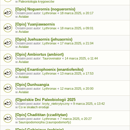
w
Paleontologia kręgowców
[Opis] Noguerornis (noguerornis)
Ostatni post autor:
Lythronax
«
18 marca 2025, o 20:17
w
Avialae
[Opis] Yuanjiawaornis
Ostatni post autor:
Lythronax
«
18 marca 2025, o 09:01
w
Avialae
[Opis] Juehuaornis (jehuaornis)
Ostatni post autor:
Lythronax
«
17 marca 2025, o 21:04
w
Avialae
[Opis] Ambiortus (ambiort)
Ostatni post autor:
Taurovenator
«
14 marca 2025, o 11:44
w
Avialae
[Opis] Enantiophoenix (enantiofeniks)
Ostatni post autor:
Lythronax
«
13 marca 2025, o 17:53
w
Avialae
[Opis] Dunhuangia
Ostatni post autor:
Lythronax
«
12 marca 2025, o 20:00
w
Avialae
(O)polskie Dni Paleobiologii 2025
Ostatni post autor:
kryty_niekrytyczny
«
9 marca 2025, o 13:42
w
Co w skałach eroduje
[Opis] Chadititan (czaditytan)
Ostatni post autor:
Lythronax
«
7 marca 2025, o 20:27
w
Sauropodomorpha (zauropodomorfy)
[Opis] Gobipipus (gobipip)