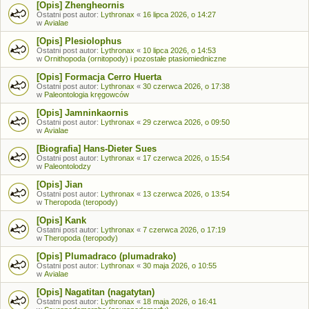
[Opis] Zhengheornis
Ostatni post autor:
Lythronax
«
16 lipca 2026, o 14:27
w
Avialae
[Opis] Plesiolophus
Ostatni post autor:
Lythronax
«
10 lipca 2026, o 14:53
w
Ornithopoda (ornitopody) i pozostałe ptasiomiedniczne
[Opis] Formacja Cerro Huerta
Ostatni post autor:
Lythronax
«
30 czerwca 2026, o 17:38
w
Paleontologia kręgowców
[Opis] Jamninkaornis
Ostatni post autor:
Lythronax
«
29 czerwca 2026, o 09:50
w
Avialae
[Biografia] Hans-Dieter Sues
Ostatni post autor:
Lythronax
«
17 czerwca 2026, o 15:54
w
Paleontolodzy
[Opis] Jian
Ostatni post autor:
Lythronax
«
13 czerwca 2026, o 13:54
w
Theropoda (teropody)
[Opis] Kank
Ostatni post autor:
Lythronax
«
7 czerwca 2026, o 17:19
w
Theropoda (teropody)
[Opis] Plumadraco (plumadrako)
Ostatni post autor:
Lythronax
«
30 maja 2026, o 10:55
w
Avialae
[Opis] Nagatitan (nagatytan)
Ostatni post autor:
Lythronax
«
18 maja 2026, o 16:41