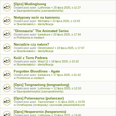
[Opis] Wudingloong
Ostatni post autor:
Lythronax
«
25 lipca 2025, o 11:27
w
Sauropodomorpha (zauropodomorfy)
Nietypowy wzór na kamieniu
Ostatni post autor:
Michalina
«
22 lipca 2025, o 13:43
w
Skamieniałości - identyfikacja
"Dinosauria" The Animated Series
Ostatni post autor:
kaniukura
«
20 lipca 2025, o 17:34
w
Prehistoria w mediach
Narzędzie czy natura?
Ostatni post autor:
Dimetrodon2
«
18 lipca 2025, o 17:47
w
Skamieniałości - identyfikacja
Kość z Torre Pedrera
Ostatni post autor:
Motyl.11
«
18 lipca 2025, o 15:32
w
Skamieniałości - identyfikacja
Forgotten Bloodlines - Agate
Ostatni post autor:
kaniukura
«
17 lipca 2025, o 01:42
w
Prehistoria w mediach
[Opis] Tongnanlong (tongnanlong)
Ostatni post autor:
Lythronax
«
12 lipca 2025, o 12:10
w
Sauropodomorpha (zauropodomorfy)
[Opis] Pulaosaurus (pulaozaur)
Ostatni post autor:
Taurovenator
«
11 lipca 2025, o 15:55
w
Ornithopoda (ornitopody) i pozostałe ptasiomiedniczne
[Opis] Hesperornis (hesperornis)
Ostatni post autor:
Lythronax
«
10 lipca 2025, o 19:45