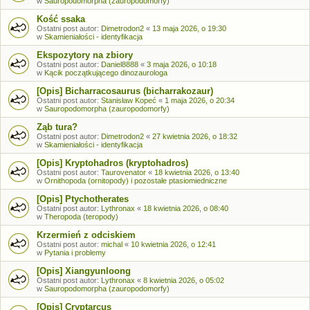
w
Sauropodomorpha (zauropodomorfy)
Kość ssaka
Ostatni post autor:
Dimetrodon2
«
13 maja 2026, o 19:30
w
Skamieniałości - identyfikacja
Ekspozytory na zbiory
Ostatni post autor:
Daniel8888
«
3 maja 2026, o 10:18
w
Kącik początkującego dinozaurologa
[Opis] Bicharracosaurus (bicharrakozaur)
Ostatni post autor:
Stanisław Kopeć
«
1 maja 2026, o 20:34
w
Sauropodomorpha (zauropodomorfy)
Ząb tura?
Ostatni post autor:
Dimetrodon2
«
27 kwietnia 2026, o 18:32
w
Skamieniałości - identyfikacja
[Opis] Kryptohadros (kryptohadros)
Ostatni post autor:
Taurovenator
«
18 kwietnia 2026, o 13:40
w
Ornithopoda (ornitopody) i pozostałe ptasiomiedniczne
[Opis] Ptychotherates
Ostatni post autor:
Lythronax
«
18 kwietnia 2026, o 08:40
w
Theropoda (teropody)
Krzermień z odciskiem
Ostatni post autor:
michal
«
10 kwietnia 2026, o 12:41
w
Pytania i problemy
[Opis] Xiangyunloong
Ostatni post autor:
Lythronax
«
8 kwietnia 2026, o 05:02
w
Sauropodomorpha (zauropodomorfy)
[Opis] Cryptarcus