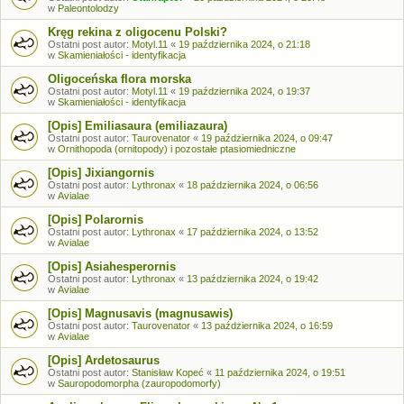
w
Paleontolodzy
Kręg rekina z oligocenu Polski?
Ostatni post autor:
Motyl.11
«
19 października 2024, o 21:18
w
Skamieniałości - identyfikacja
Oligoceńska flora morska
Ostatni post autor:
Motyl.11
«
19 października 2024, o 19:37
w
Skamieniałości - identyfikacja
[Opis] Emiliasaura (emiliazaura)
Ostatni post autor:
Taurovenator
«
19 października 2024, o 09:47
w
Ornithopoda (ornitopody) i pozostałe ptasiomiedniczne
[Opis] Jixiangornis
Ostatni post autor:
Lythronax
«
18 października 2024, o 06:56
w
Avialae
[Opis] Polarornis
Ostatni post autor:
Lythronax
«
17 października 2024, o 13:52
w
Avialae
[Opis] Asiahesperornis
Ostatni post autor:
Lythronax
«
13 października 2024, o 19:42
w
Avialae
[Opis] Magnusavis (magnusawis)
Ostatni post autor:
Taurovenator
«
13 października 2024, o 16:59
w
Avialae
[Opis] Ardetosaurus
Ostatni post autor:
Stanisław Kopeć
«
11 października 2024, o 19:51
w
Sauropodomorpha (zauropodomorfy)