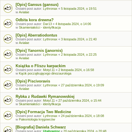
[Opis] Gansus (gansus)
Ostatni post autor:
Lythronax
«
5 listopada 2024, o 19:51
w
Avialae
Odbita kora drewna?
Ostatni post autor:
Dar13
«
4 listopada 2024, o 14:06
w
Skamieniałości - identyfikacja
[Opis] Aberratiodontus
Ostatni post autor:
Lythronax
«
3 listopada 2024, o 21:40
w
Avialae
[Opis] Yanornis (janornis)
Ostatni post autor:
Lythronax
«
2 listopada 2024, o 22:25
w
Avialae
Książka o Fliszu karpackim
Ostatni post autor:
Motyl.11
«
2 listopada 2024, o 16:58
w
Kącik początkującego dinozaurologa
[Opis] Piscivoravis
Ostatni post autor:
Lythronax
«
27 października 2024, o 19:09
w
Avialae
Rybka z Rudawki Rymanowskiej
Ostatni post autor:
Motyl.11
«
27 października 2024, o 15:44
w
Skamieniałości - identyfikacja
[Opis] Formacja Two Medicine
Ostatni post autor:
Lythronax
«
24 października 2024, o 18:08
w
Paleontologia kręgowców
[Biografia] Daniela Schwarz
Ostatni post autor:
Utahraptor
«
20 października 2024, o 20:48