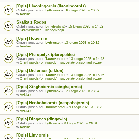
[Opis] Liaoningornis (liaoningornis)
Ostatni post autor:
Lythronax
«
16 lutego 2025, o 20:39
w
Avialae
Skałka z Rodos
Ostatni post autor:
Dimetrodon2
«
15 lutego 2025, o 14:52
w
Skamieniałości - identyfikacja
[Opis] Houornis
Ostatni post autor:
Lythronax
«
13 lutego 2025, o 20:32
w
Avialae
[Opis] Pteropelyx (pteropeliks)
Ostatni post autor:
Taurovenator
«
13 lutego 2025, o 14:48
w
Ornithopoda (ornitopody) i pozostałe ptasiomiedniczne
[Opis] Diclonius (diklon)
Ostatni post autor:
Taurovenator
«
13 lutego 2025, o 13:46
w
Ornithopoda (ornitopody) i pozostałe ptasiomiedniczne
[Opis] Xinghaiornis (singhajornis)
Ostatni post autor:
Lythronax
«
12 lutego 2025, o 23:04
w
Avialae
[Opis] Neobohaiornis (neopohajornis)
Ostatni post autor:
Taurovenator
«
9 lutego 2025, o 13:53
w
Avialae
[Opis] Dingavis (dingawis)
Ostatni post autor:
Lythronax
«
8 lutego 2025, o 20:31
w
Avialae
[Opis] Linyiornis