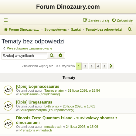
Forum Dinozaury.com
Zarejestruj się
Zaloguj się
S
Forum Dinozaury.com
Strona główna
Szukaj
Tematy bez odpowiedzi
z
Tematy bez odpowiedzi
u
Wyszukiwanie zaawansowane
k
Szukaj
Wyszukiwanie zaawansowane
a
1
j
Znaleziono więcej niż 1000 wyników
2
3
4
5
Następna
Tematy
[Opis] Eopinacosaurus
Ostatni post autor:
Taurovenator
«
31 lipca 2026, o 15:54
w
Ankylosauria (ankylozaury)
[Opis] Uragasaurus
Ostatni post autor:
Lythronax
«
26 lipca 2026, o 13:01
w
Sauropodomorpha (zauropodomorfy)
Dinosis Zero: Quantum Island - survivalowy shooter z
dinozaurami
Ostatni post autor:
metalictrash
«
24 lipca 2026, o 15:06
w
Prehistoria w mediach