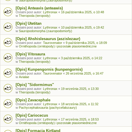
w
Sauropodomorpha (zauropodomorfy)
[Opis] Anteavis (anteawis)
Ostatni post autor:
Lythronax
«
16 października 2025, o 10:48
w
Theropoda (teropody)
[Opis] Utetitan
Ostatni post autor:
Lythronax
«
10 października 2025, o 19:42
w
Sauropodomorpha (zauropodomorfy)
[Opis] Ahshislesaurus (aszislezaur)
Ostatni post autor:
Taurovenator
«
9 października 2025, o 18:09
w
Ornithopoda (ornitopody) i pozostałe ptasiomiedniczne
[Opis] Vitosaura
Ostatni post autor:
Lythronax
«
3 października 2025, o 14:22
w
Theropoda (teropody)
[Opis] Kunpengornis (kunpengornis)
Ostatni post autor:
Taurovenator
«
26 września 2025, o 16:47
w
Avialae
[Opis] "Sidormimus"
Ostatni post autor:
Lythronax
«
19 września 2025, o 13:30
w
Theropoda (teropody)
[Opis] Zavacephale
Ostatni post autor:
Lythronax
«
18 września 2025, o 11:32
w
Pachycephalosauria (pachycefalozaury)
[Opis] Cariocecus
Ostatni post autor:
Lythronax
«
17 września 2025, o 18:53
w
Ornithopoda (ornitopody) i pozostałe ptasiomiedniczne
[Opis] Formacja Kirtland