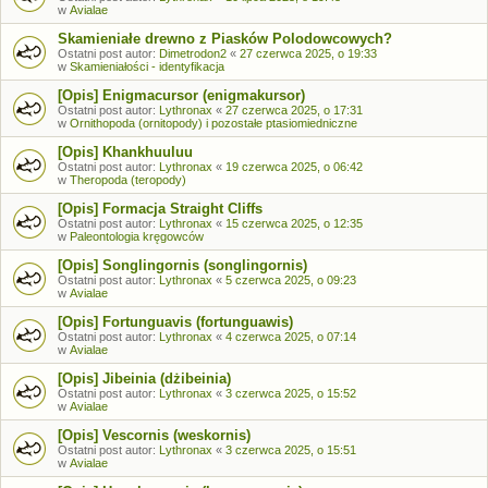
w
Avialae
Skamieniałe drewno z Piasków Polodowcowych?
Ostatni post autor:
Dimetrodon2
«
27 czerwca 2025, o 19:33
w
Skamieniałości - identyfikacja
[Opis] Enigmacursor (enigmakursor)
Ostatni post autor:
Lythronax
«
27 czerwca 2025, o 17:31
w
Ornithopoda (ornitopody) i pozostałe ptasiomiedniczne
[Opis] Khankhuuluu
Ostatni post autor:
Lythronax
«
19 czerwca 2025, o 06:42
w
Theropoda (teropody)
[Opis] Formacja Straight Cliffs
Ostatni post autor:
Lythronax
«
15 czerwca 2025, o 12:35
w
Paleontologia kręgowców
[Opis] Songlingornis (songlingornis)
Ostatni post autor:
Lythronax
«
5 czerwca 2025, o 09:23
w
Avialae
[Opis] Fortunguavis (fortunguawis)
Ostatni post autor:
Lythronax
«
4 czerwca 2025, o 07:14
w
Avialae
[Opis] Jibeinia (dżibeinia)
Ostatni post autor:
Lythronax
«
3 czerwca 2025, o 15:52
w
Avialae
[Opis] Vescornis (weskornis)
Ostatni post autor:
Lythronax
«
3 czerwca 2025, o 15:51
w
Avialae