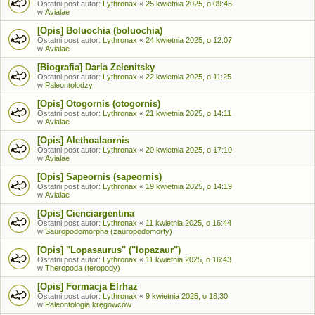
Ostatni post autor:
Lythronax
«
25 kwietnia 2025, o 09:45
w
Avialae
[Opis] Boluochia (boluochia)
Ostatni post autor:
Lythronax
«
24 kwietnia 2025, o 12:07
w
Avialae
[Biografia] Darla Zelenitsky
Ostatni post autor:
Lythronax
«
22 kwietnia 2025, o 11:25
w
Paleontolodzy
[Opis] Otogornis (otogornis)
Ostatni post autor:
Lythronax
«
21 kwietnia 2025, o 14:11
w
Avialae
[Opis] Alethoalaornis
Ostatni post autor:
Lythronax
«
20 kwietnia 2025, o 17:10
w
Avialae
[Opis] Sapeornis (sapeornis)
Ostatni post autor:
Lythronax
«
19 kwietnia 2025, o 14:19
w
Avialae
[Opis] Cienciargentina
Ostatni post autor:
Lythronax
«
11 kwietnia 2025, o 16:44
w
Sauropodomorpha (zauropodomorfy)
[Opis] "Lopasaurus" ("lopazaur")
Ostatni post autor:
Lythronax
«
11 kwietnia 2025, o 16:43
w
Theropoda (teropody)
[Opis] Formacja Elrhaz
Ostatni post autor:
Lythronax
«
9 kwietnia 2025, o 18:30
w
Paleontologia kręgowców