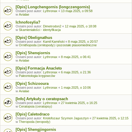
[Opis] Longchengornis (longczengornis)
Ostatni post autor:
Lythronax
«
13 maja 2025, o 09:58
w
Avialae
Ichnofosylia?
Ostatni post autor:
Dimetrodon2
«
12 maja 2025, o 18:08
w
Skamieniałości - identyfikacja
[Opis] Obelignathus
Ostatni post autor:
Kamil Kamiński
«
8 maja 2025, o 20:57
w
Ornithopoda (ornitopody) i pozostałe ptasiomiedniczne
[Opis] Shenqiornis
Ostatni post autor:
Lythronax
«
8 maja 2025, o 06:41
w
Avialae
[Opis] Formacja Anacleto
Ostatni post autor:
Lythronax
«
6 maja 2025, o 21:36
w
Paleontologia kręgowców
[Opis] Schizooura
Ostatni post autor:
Lythronax
«
1 maja 2025, o 10:06
w
Avialae
[Info] Artykuły o ceratopsach
Ostatni post autor:
Lythronax
«
27 kwietnia 2025, o 16:25
w
Ceratopsia (ceratopsy)
[Opis] Caletodraco
Ostatni post autor:
Kriolofozaur Szymon Jagusztyn
«
27 kwietnia 2025, o 12:15
w
Theropoda (teropody)
[Opis] Shengjingornis