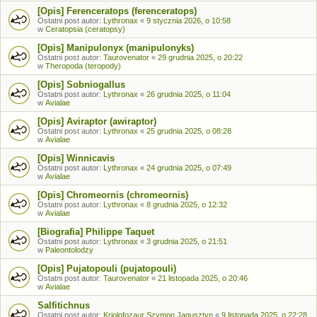
[Opis] Ferenceratops (ferenceratops)
Ostatni post autor:
Lythronax
«
9 stycznia 2026, o 10:58
w
Ceratopsia (ceratopsy)
[Opis] Manipulonyx (manipulonyks)
Ostatni post autor:
Taurovenator
«
29 grudnia 2025, o 20:22
w
Theropoda (teropody)
[Opis] Sobniogallus
Ostatni post autor:
Lythronax
«
26 grudnia 2025, o 11:04
w
Avialae
[Opis] Aviraptor (awiraptor)
Ostatni post autor:
Lythronax
«
25 grudnia 2025, o 08:28
w
Avialae
[Opis] Winnicavis
Ostatni post autor:
Lythronax
«
24 grudnia 2025, o 07:49
w
Avialae
[Opis] Chromeornis (chromeornis)
Ostatni post autor:
Lythronax
«
8 grudnia 2025, o 12:32
w
Avialae
[Biografia] Philippe Taquet
Ostatni post autor:
Lythronax
«
3 grudnia 2025, o 21:51
w
Paleontolodzy
[Opis] Pujatopouli (pujatopouli)
Ostatni post autor:
Taurovenator
«
21 listopada 2025, o 20:46
w
Avialae
Salfitichnus
Ostatni post autor:
Kriolofozaur Szymon Jagusztyn
«
9 listopada 2025, o 22:28