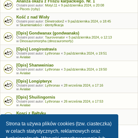
Analiza okazu z Fliszu karpackiego. Nr. 1
Ostatni post autor:
Motyl.11
«
9 października 2024, o 20:08
w
Pisces (ryby)
Kość z nad Wisły
Ostatni post autor:
Dimetrodon2
«
9 października 2024, o 18:45
w
Skamieniałości - identyfikacja
[Opis] Gondwanax (gondwanaks)
Ostatni post autor:
Taurovenator
«
5 października 2024, o 12:13
w
Dinosauromorpha (dinozauromorfy)
[Opis] Longirostravis
Ostatni post autor:
Lythronax
«
3 października 2024, o 19:51
w
Avialae
[Opis] Shanweiniao
Ostatni post autor:
Lythronax
«
3 października 2024, o 19:50
w
Avialae
[Opis] Longipteryx
Ostatni post autor:
Lythronax
«
28 września 2024, o 17:16
w
Avialae
[Opis] Shuilingornis
Ostatni post autor:
Lythronax
«
26 września 2024, o 17:53
w
Avialae
Kosci z Bałtyku
Ostatni post autor:
Bozia
«
26 września 2024, o 09:05
w
Skamieniałości - identyfikacja
Strona ta używa plików cookies (tzw. ciasteczka)
w celach statystycznych, reklamowych oraz