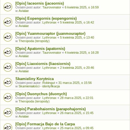
[Opis] Iaceornis (jaceornis)
Ostatni post autor:
Taurovenator
«
6 kwietnia 2025, o 16:59
w
Avialae
[Opis] Eopengornis (eopengornis)
Ostatni post autor:
Lythronax
«
5 kwietnia 2025, o 16:42
w
Avialae
[Opis] Yuanmouraptor (juanmouraptor)
Ostatni post autor:
Lythronax
«
5 kwietnia 2025, o 13:40
w
Theropoda (teropody)
[Opis] Apatornis (apatornis)
Ostatni post autor:
Taurovenator
«
4 kwietnia 2025, o 16:28
w
Avialae
[Opis] Liaoxiornis (liaosiornis)
Ostatni post autor:
Lythronax
«
2 kwietnia 2025, o 20:46
w
Avialae
Skamieliny Korytnica
Ostatni post autor:
Robingut
«
31 marca 2025, o 15:56
w
Skamieniałości - identyfikacja
[Opis] Duonychus (duonych)
Ostatni post autor:
Lythronax
«
28 marca 2025, o 22:01
w
Theropoda (teropody)
[Opis] Parabohaiornis (parapohajornis)
Ostatni post autor:
Lythronax
«
26 marca 2025, o 15:45
w
Avialae
[Opis] Formacja Bajo de la Carpa
Ostatni post autor:
Lythronax
«
25 marca 2025, o 09:45