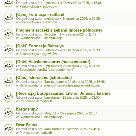
Ostatni post autor:
Lythronax
«
15 września 2025, o 16:08
w
Paleontologia kręgowców
[Opis] Formacja Fruitland
Ostatni post autor:
Lythronax
«
8 września 2025, o 20:09
w
Paleontologia kręgowców
Fragment szczęki z zębami (morze północne)
Ostatni post autor:
tletocha
«
1 września 2025, o 11:49
w
Skamieniałości - identyfikacja
[Opis] Formacja Bahariya
Ostatni post autor:
Lythronax
«
30 sierpnia 2025, o 09:33
w
Paleontologia kręgowców
[Opis] Huashanosaurus (huaszanozaur)
Ostatni post autor:
Lythronax
«
28 sierpnia 2025, o 21:25
w
Sauropodomorpha (zauropodomorfy)
[Opis] Istiorachis (istiorachis)
Ostatni post autor:
Taurovenator
«
24 sierpnia 2025, o 16:48
w
Ornithopoda (ornitopody) i pozostałe ptasiomiedniczne
[Recenzja] Europasaurus: Life on Jurassic Islands
Ostatni post autor:
kaniukura
«
16 sierpnia 2025, o 03:00
w
Prehistoria w mediach
Kręgosłup?
Ostatni post autor:
Motyl.11
«
15 sierpnia 2025, o 21:57
w
Skamieniałości - identyfikacja
Dear Fauna
Ostatni post autor:
kaniukura
«
15 sierpnia 2025, o 04:14
w
Prehistoria w mediach