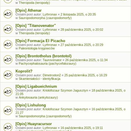
w
Theropoda (teropody)
[Opis] Athenar
Ostatni post autor:
Lythronax
«
2 listopada 2025, o 20:35
w
Sauropodomorpha (zauropodomorfy)
[Opis] "Titanovenator"
Ostatni post autor:
Lythronax
«
28 października 2025, o 20:02
w
Theropoda (teropody)
[Opis] Formacja El Picacho
Ostatni post autor:
Lythronax
«
27 października 2025, o 20:29
w
Paleontologia kręgowców
[Opis] Brontotholus (brontotol)
Ostatni post autor:
Taurovenator
«
26 października 2025, o 11:34
w
Pachycephalosauria (pachycefalozaury)
Koprolit?
Ostatni post autor:
Dimetrodon2
«
25 października 2025, o 16:29
w
Skamieniałości - identyfikacja
[Opis] Ligabueichnium
Ostatni post autor:
Kriolofozaur Szymon Jagusztyn
«
18 października 2025, o
21:05
w
Ankylosauria (ankylozaury)
[Opis] Lishulong
Ostatni post autor:
Kriolofozaur Szymon Jagusztyn
«
16 października 2025, o
21:27
w
Sauropodomorpha (zauropodomorfy)
[Opis] Huayracursor
Ostatni post autor:
Lythronax
«
16 października 2025, o 19:11