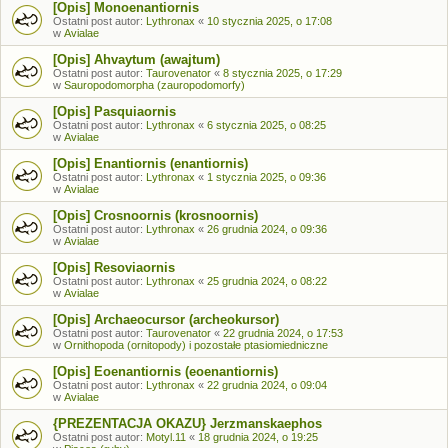
[Opis] Monoenantiornis
Ostatni post autor:
Lythronax
«
10 stycznia 2025, o 17:08
w
Avialae
[Opis] Ahvaytum (awajtum)
Ostatni post autor:
Taurovenator
«
8 stycznia 2025, o 17:29
w
Sauropodomorpha (zauropodomorfy)
[Opis] Pasquiaornis
Ostatni post autor:
Lythronax
«
6 stycznia 2025, o 08:25
w
Avialae
[Opis] Enantiornis (enantiornis)
Ostatni post autor:
Lythronax
«
1 stycznia 2025, o 09:36
w
Avialae
[Opis] Crosnoornis (krosnoornis)
Ostatni post autor:
Lythronax
«
26 grudnia 2024, o 09:36
w
Avialae
[Opis] Resoviaornis
Ostatni post autor:
Lythronax
«
25 grudnia 2024, o 08:22
w
Avialae
[Opis] Archaeocursor (archeokursor)
Ostatni post autor:
Taurovenator
«
22 grudnia 2024, o 17:53
w
Ornithopoda (ornitopody) i pozostałe ptasiomiedniczne
[Opis] Eoenantiornis (eoenantiornis)
Ostatni post autor:
Lythronax
«
22 grudnia 2024, o 09:04
w
Avialae
{PREZENTACJA OKAZU} Jerzmanskaephos
Ostatni post autor:
Motyl.11
«
18 grudnia 2024, o 19:25