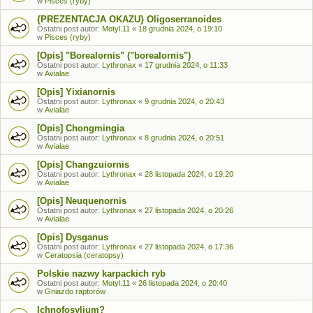
w
Pisces (ryby)
{PREZENTACJA OKAZU} Oligoserranoides
Ostatni post autor:
Motyl.11
«
18 grudnia 2024, o 19:10
w
Pisces (ryby)
[Opis] "Borealornis" ("borealornis")
Ostatni post autor:
Lythronax
«
17 grudnia 2024, o 11:33
w
Avialae
[Opis] Yixianornis
Ostatni post autor:
Lythronax
«
9 grudnia 2024, o 20:43
w
Avialae
[Opis] Chongmingia
Ostatni post autor:
Lythronax
«
8 grudnia 2024, o 20:51
w
Avialae
[Opis] Changzuiornis
Ostatni post autor:
Lythronax
«
28 listopada 2024, o 19:20
w
Avialae
[Opis] Neuquenornis
Ostatni post autor:
Lythronax
«
27 listopada 2024, o 20:26
w
Avialae
[Opis] Dysganus
Ostatni post autor:
Lythronax
«
27 listopada 2024, o 17:36
w
Ceratopsia (ceratopsy)
Polskie nazwy karpackich ryb
Ostatni post autor:
Motyl.11
«
26 listopada 2024, o 20:40
w
Gniazdo raptorów
Ichnofosylium?