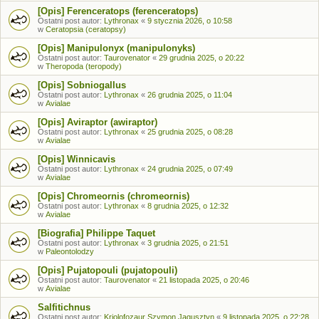
[Opis] Ferenceratops (ferenceratops)
Ostatni post autor:
Lythronax
«
9 stycznia 2026, o 10:58
w
Ceratopsia (ceratopsy)
[Opis] Manipulonyx (manipulonyks)
Ostatni post autor:
Taurovenator
«
29 grudnia 2025, o 20:22
w
Theropoda (teropody)
[Opis] Sobniogallus
Ostatni post autor:
Lythronax
«
26 grudnia 2025, o 11:04
w
Avialae
[Opis] Aviraptor (awiraptor)
Ostatni post autor:
Lythronax
«
25 grudnia 2025, o 08:28
w
Avialae
[Opis] Winnicavis
Ostatni post autor:
Lythronax
«
24 grudnia 2025, o 07:49
w
Avialae
[Opis] Chromeornis (chromeornis)
Ostatni post autor:
Lythronax
«
8 grudnia 2025, o 12:32
w
Avialae
[Biografia] Philippe Taquet
Ostatni post autor:
Lythronax
«
3 grudnia 2025, o 21:51
w
Paleontolodzy
[Opis] Pujatopouli (pujatopouli)
Ostatni post autor:
Taurovenator
«
21 listopada 2025, o 20:46
w
Avialae
Salfitichnus
Ostatni post autor:
Kriolofozaur Szymon Jagusztyn
«
9 listopada 2025, o 22:28