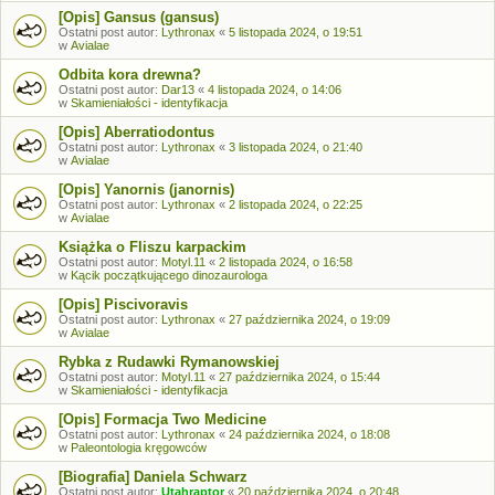
[Opis] Gansus (gansus)
Ostatni post autor:
Lythronax
«
5 listopada 2024, o 19:51
w
Avialae
Odbita kora drewna?
Ostatni post autor:
Dar13
«
4 listopada 2024, o 14:06
w
Skamieniałości - identyfikacja
[Opis] Aberratiodontus
Ostatni post autor:
Lythronax
«
3 listopada 2024, o 21:40
w
Avialae
[Opis] Yanornis (janornis)
Ostatni post autor:
Lythronax
«
2 listopada 2024, o 22:25
w
Avialae
Książka o Fliszu karpackim
Ostatni post autor:
Motyl.11
«
2 listopada 2024, o 16:58
w
Kącik początkującego dinozaurologa
[Opis] Piscivoravis
Ostatni post autor:
Lythronax
«
27 października 2024, o 19:09
w
Avialae
Rybka z Rudawki Rymanowskiej
Ostatni post autor:
Motyl.11
«
27 października 2024, o 15:44
w
Skamieniałości - identyfikacja
[Opis] Formacja Two Medicine
Ostatni post autor:
Lythronax
«
24 października 2024, o 18:08
w
Paleontologia kręgowców
[Biografia] Daniela Schwarz
Ostatni post autor:
Utahraptor
«
20 października 2024, o 20:48