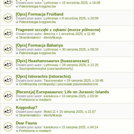
Ostatni post autor:
Lythronax
«
15 września 2025, o 16:08
w
Paleontologia kręgowców
[Opis] Formacja Fruitland
Ostatni post autor:
Lythronax
«
8 września 2025, o 20:09
w
Paleontologia kręgowców
Fragment szczęki z zębami (morze północne)
Ostatni post autor:
tletocha
«
1 września 2025, o 11:49
w
Skamieniałości - identyfikacja
[Opis] Formacja Bahariya
Ostatni post autor:
Lythronax
«
30 sierpnia 2025, o 09:33
w
Paleontologia kręgowców
[Opis] Huashanosaurus (huaszanozaur)
Ostatni post autor:
Lythronax
«
28 sierpnia 2025, o 21:25
w
Sauropodomorpha (zauropodomorfy)
[Opis] Istiorachis (istiorachis)
Ostatni post autor:
Taurovenator
«
24 sierpnia 2025, o 16:48
w
Ornithopoda (ornitopody) i pozostałe ptasiomiedniczne
[Recenzja] Europasaurus: Life on Jurassic Islands
Ostatni post autor:
kaniukura
«
16 sierpnia 2025, o 03:00
w
Prehistoria w mediach
Kręgosłup?
Ostatni post autor:
Motyl.11
«
15 sierpnia 2025, o 21:57
w
Skamieniałości - identyfikacja
Dear Fauna
Ostatni post autor:
kaniukura
«
15 sierpnia 2025, o 04:14
w
Prehistoria w mediach