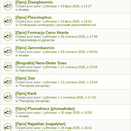
[Opis] Zhengheornis
Ostatni post autor:
Lythronax
«
16 lipca 2026, o 14:27
w
Avialae
[Opis] Plesiolophus
Ostatni post autor:
Lythronax
«
10 lipca 2026, o 14:53
w
Ornithopoda (ornitopody) i pozostałe ptasiomiedniczne
[Opis] Formacja Cerro Huerta
Ostatni post autor:
Lythronax
«
30 czerwca 2026, o 17:38
w
Paleontologia kręgowców
[Opis] Jamninkaornis
Ostatni post autor:
Lythronax
«
29 czerwca 2026, o 09:50
w
Avialae
[Biografia] Hans-Dieter Sues
Ostatni post autor:
Lythronax
«
17 czerwca 2026, o 15:54
w
Paleontolodzy
[Opis] Jian
Ostatni post autor:
Lythronax
«
13 czerwca 2026, o 13:54
w
Theropoda (teropody)
[Opis] Kank
Ostatni post autor:
Lythronax
«
7 czerwca 2026, o 17:19
w
Theropoda (teropody)
[Opis] Plumadraco (plumadrako)
Ostatni post autor:
Lythronax
«
30 maja 2026, o 10:55
w
Avialae
[Opis] Nagatitan (nagatytan)
Ostatni post autor:
Lythronax
«
18 maja 2026, o 16:41