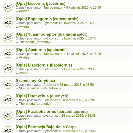
[Opis] Iaceornis (jaceornis)
Ostatni post autor:
Taurovenator
«
6 kwietnia 2025, o 16:59
w
Avialae
[Opis] Eopengornis (eopengornis)
Ostatni post autor:
Lythronax
«
5 kwietnia 2025, o 16:42
w
Avialae
[Opis] Yuanmouraptor (juanmouraptor)
Ostatni post autor:
Lythronax
«
5 kwietnia 2025, o 13:40
w
Theropoda (teropody)
[Opis] Apatornis (apatornis)
Ostatni post autor:
Taurovenator
«
4 kwietnia 2025, o 16:28
w
Avialae
[Opis] Liaoxiornis (liaosiornis)
Ostatni post autor:
Lythronax
«
2 kwietnia 2025, o 20:46
w
Avialae
Skamieliny Korytnica
Ostatni post autor:
Robingut
«
31 marca 2025, o 15:56
w
Skamieniałości - identyfikacja
[Opis] Duonychus (duonych)
Ostatni post autor:
Lythronax
«
28 marca 2025, o 22:01
w
Theropoda (teropody)
[Opis] Parabohaiornis (parapohajornis)
Ostatni post autor:
Lythronax
«
26 marca 2025, o 15:45
w
Avialae
[Opis] Formacja Bajo de la Carpa
Ostatni post autor:
Lythronax
«
25 marca 2025, o 09:45