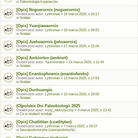
w
Paleontologia kręgowców
[Opis] Noguerornis (noguerornis)
Ostatni post autor:
Lythronax
«
18 marca 2025, o 20:17
w
Avialae
[Opis] Yuanjiawaornis
Ostatni post autor:
Lythronax
«
18 marca 2025, o 09:01
w
Avialae
[Opis] Juehuaornis (jehuaornis)
Ostatni post autor:
Lythronax
«
17 marca 2025, o 21:04
w
Avialae
[Opis] Ambiortus (ambiort)
Ostatni post autor:
Taurovenator
«
14 marca 2025, o 11:44
w
Avialae
[Opis] Enantiophoenix (enantiofeniks)
Ostatni post autor:
Lythronax
«
13 marca 2025, o 17:53
w
Avialae
[Opis] Dunhuangia
Ostatni post autor:
Lythronax
«
12 marca 2025, o 20:00
w
Avialae
(O)polskie Dni Paleobiologii 2025
Ostatni post autor:
kryty_niekrytyczny
«
9 marca 2025, o 13:42
w
Co w skałach eroduje
[Opis] Chadititan (czaditytan)
Ostatni post autor:
Lythronax
«
7 marca 2025, o 20:27
w
Sauropodomorpha (zauropodomorfy)
[Opis] Gobipipus (gobipip)