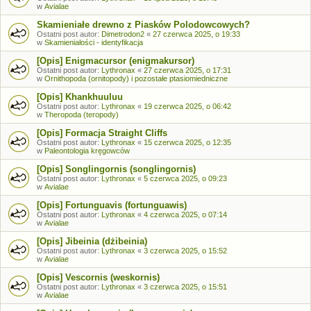
w
Avialae
Skamieniałe drewno z Piasków Polodowcowych?
Ostatni post autor:
Dimetrodon2
«
27 czerwca 2025, o 19:33
w
Skamieniałości - identyfikacja
[Opis] Enigmacursor (enigmakursor)
Ostatni post autor:
Lythronax
«
27 czerwca 2025, o 17:31
w
Ornithopoda (ornitopody) i pozostałe ptasiomiedniczne
[Opis] Khankhuuluu
Ostatni post autor:
Lythronax
«
19 czerwca 2025, o 06:42
w
Theropoda (teropody)
[Opis] Formacja Straight Cliffs
Ostatni post autor:
Lythronax
«
15 czerwca 2025, o 12:35
w
Paleontologia kręgowców
[Opis] Songlingornis (songlingornis)
Ostatni post autor:
Lythronax
«
5 czerwca 2025, o 09:23
w
Avialae
[Opis] Fortunguavis (fortunguawis)
Ostatni post autor:
Lythronax
«
4 czerwca 2025, o 07:14
w
Avialae
[Opis] Jibeinia (dżibeinia)
Ostatni post autor:
Lythronax
«
3 czerwca 2025, o 15:52
w
Avialae
[Opis] Vescornis (weskornis)
Ostatni post autor:
Lythronax
«
3 czerwca 2025, o 15:51
w
Avialae