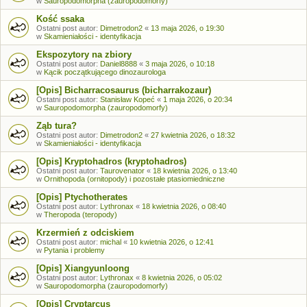
w
Sauropodomorpha (zauropodomorfy)
Kość ssaka
Ostatni post autor:
Dimetrodon2
«
13 maja 2026, o 19:30
w
Skamieniałości - identyfikacja
Ekspozytory na zbiory
Ostatni post autor:
Daniel8888
«
3 maja 2026, o 10:18
w
Kącik początkującego dinozaurologa
[Opis] Bicharracosaurus (bicharrakozaur)
Ostatni post autor:
Stanisław Kopeć
«
1 maja 2026, o 20:34
w
Sauropodomorpha (zauropodomorfy)
Ząb tura?
Ostatni post autor:
Dimetrodon2
«
27 kwietnia 2026, o 18:32
w
Skamieniałości - identyfikacja
[Opis] Kryptohadros (kryptohadros)
Ostatni post autor:
Taurovenator
«
18 kwietnia 2026, o 13:40
w
Ornithopoda (ornitopody) i pozostałe ptasiomiedniczne
[Opis] Ptychotherates
Ostatni post autor:
Lythronax
«
18 kwietnia 2026, o 08:40
w
Theropoda (teropody)
Krzermień z odciskiem
Ostatni post autor:
michal
«
10 kwietnia 2026, o 12:41
w
Pytania i problemy
[Opis] Xiangyunloong
Ostatni post autor:
Lythronax
«
8 kwietnia 2026, o 05:02
w
Sauropodomorpha (zauropodomorfy)
[Opis] Cryptarcus