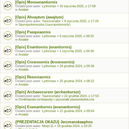
[Opis] Monoenantiornis
Ostatni post autor:
Lythronax
«
10 stycznia 2025, o 17:08
w
Avialae
[Opis] Ahvaytum (awajtum)
Ostatni post autor:
Taurovenator
«
8 stycznia 2025, o 17:29
w
Sauropodomorpha (zauropodomorfy)
[Opis] Pasquiaornis
Ostatni post autor:
Lythronax
«
6 stycznia 2025, o 08:25
w
Avialae
[Opis] Enantiornis (enantiornis)
Ostatni post autor:
Lythronax
«
1 stycznia 2025, o 09:36
w
Avialae
[Opis] Crosnoornis (krosnoornis)
Ostatni post autor:
Lythronax
«
26 grudnia 2024, o 09:36
w
Avialae
[Opis] Resoviaornis
Ostatni post autor:
Lythronax
«
25 grudnia 2024, o 08:22
w
Avialae
[Opis] Archaeocursor (archeokursor)
Ostatni post autor:
Taurovenator
«
22 grudnia 2024, o 17:53
w
Ornithopoda (ornitopody) i pozostałe ptasiomiedniczne
[Opis] Eoenantiornis (eoenantiornis)
Ostatni post autor:
Lythronax
«
22 grudnia 2024, o 09:04
w
Avialae
{PREZENTACJA OKAZU} Jerzmanskaephos
Ostatni post autor:
Motyl.11
«
18 grudnia 2024, o 19:25