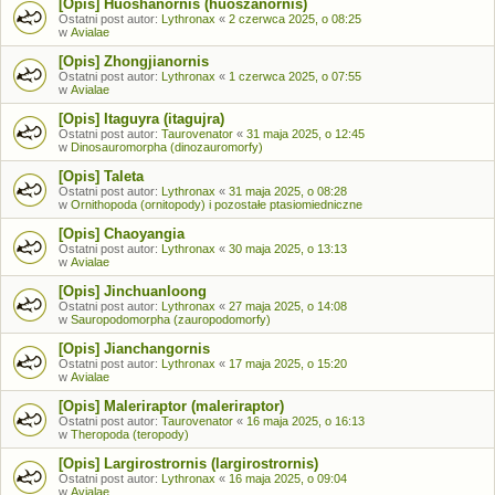
[Opis] Huoshanornis (huoszanornis)
Ostatni post autor:
Lythronax
«
2 czerwca 2025, o 08:25
w
Avialae
[Opis] Zhongjianornis
Ostatni post autor:
Lythronax
«
1 czerwca 2025, o 07:55
w
Avialae
[Opis] Itaguyra (itagujra)
Ostatni post autor:
Taurovenator
«
31 maja 2025, o 12:45
w
Dinosauromorpha (dinozauromorfy)
[Opis] Taleta
Ostatni post autor:
Lythronax
«
31 maja 2025, o 08:28
w
Ornithopoda (ornitopody) i pozostałe ptasiomiedniczne
[Opis] Chaoyangia
Ostatni post autor:
Lythronax
«
30 maja 2025, o 13:13
w
Avialae
[Opis] Jinchuanloong
Ostatni post autor:
Lythronax
«
27 maja 2025, o 14:08
w
Sauropodomorpha (zauropodomorfy)
[Opis] Jianchangornis
Ostatni post autor:
Lythronax
«
17 maja 2025, o 15:20
w
Avialae
[Opis] Maleriraptor (maleriraptor)
Ostatni post autor:
Taurovenator
«
16 maja 2025, o 16:13
w
Theropoda (teropody)
[Opis] Largirostrornis (largirostrornis)
Ostatni post autor:
Lythronax
«
16 maja 2025, o 09:04
w
Avialae