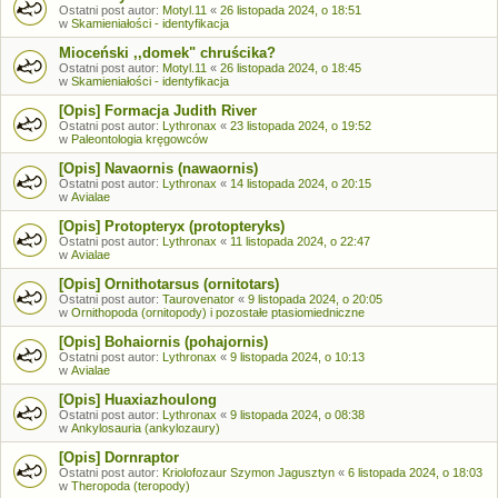
Ostatni post autor:
Motyl.11
«
26 listopada 2024, o 18:51
w
Skamieniałości - identyfikacja
Mioceński ,,domek" chruścika?
Ostatni post autor:
Motyl.11
«
26 listopada 2024, o 18:45
w
Skamieniałości - identyfikacja
[Opis] Formacja Judith River
Ostatni post autor:
Lythronax
«
23 listopada 2024, o 19:52
w
Paleontologia kręgowców
[Opis] Navaornis (nawaornis)
Ostatni post autor:
Lythronax
«
14 listopada 2024, o 20:15
w
Avialae
[Opis] Protopteryx (protopteryks)
Ostatni post autor:
Lythronax
«
11 listopada 2024, o 22:47
w
Avialae
[Opis] Ornithotarsus (ornitotars)
Ostatni post autor:
Taurovenator
«
9 listopada 2024, o 20:05
w
Ornithopoda (ornitopody) i pozostałe ptasiomiedniczne
[Opis] Bohaiornis (pohajornis)
Ostatni post autor:
Lythronax
«
9 listopada 2024, o 10:13
w
Avialae
[Opis] Huaxiazhoulong
Ostatni post autor:
Lythronax
«
9 listopada 2024, o 08:38
w
Ankylosauria (ankylozaury)
[Opis] Dornraptor
Ostatni post autor:
Kriolofozaur Szymon Jagusztyn
«
6 listopada 2024, o 18:03
w
Theropoda (teropody)