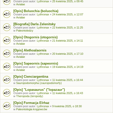
Ostatni post autor:
Lythronax
«
25 kwietnia 2025, o 09:45
w
Avialae
[Opis] Boluochia (boluochia)
Ostatni post autor:
Lythronax
«
24 kwietnia 2025, o 12:07
w
Avialae
[Biografia] Darla Zelenitsky
Ostatni post autor:
Lythronax
«
22 kwietnia 2025, o 11:25
w
Paleontolodzy
[Opis] Otogornis (otogornis)
Ostatni post autor:
Lythronax
«
21 kwietnia 2025, o 14:11
w
Avialae
[Opis] Alethoalaornis
Ostatni post autor:
Lythronax
«
20 kwietnia 2025, o 17:10
w
Avialae
[Opis] Sapeornis (sapeornis)
Ostatni post autor:
Lythronax
«
19 kwietnia 2025, o 14:19
w
Avialae
[Opis] Cienciargentina
Ostatni post autor:
Lythronax
«
11 kwietnia 2025, o 16:44
w
Sauropodomorpha (zauropodomorfy)
[Opis] "Lopasaurus" ("lopazaur")
Ostatni post autor:
Lythronax
«
11 kwietnia 2025, o 16:43
w
Theropoda (teropody)
[Opis] Formacja Elrhaz
Ostatni post autor:
Lythronax
«
9 kwietnia 2025, o 18:30
w
Paleontologia kręgowców