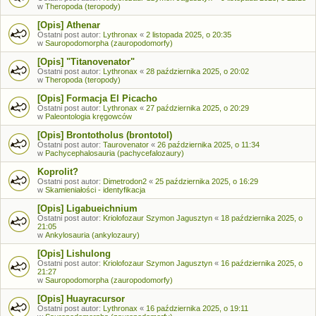
w
Theropoda (teropody)
[Opis] Athenar
Ostatni post autor:
Lythronax
«
2 listopada 2025, o 20:35
w
Sauropodomorpha (zauropodomorfy)
[Opis] "Titanovenator"
Ostatni post autor:
Lythronax
«
28 października 2025, o 20:02
w
Theropoda (teropody)
[Opis] Formacja El Picacho
Ostatni post autor:
Lythronax
«
27 października 2025, o 20:29
w
Paleontologia kręgowców
[Opis] Brontotholus (brontotol)
Ostatni post autor:
Taurovenator
«
26 października 2025, o 11:34
w
Pachycephalosauria (pachycefalozaury)
Koprolit?
Ostatni post autor:
Dimetrodon2
«
25 października 2025, o 16:29
w
Skamieniałości - identyfikacja
[Opis] Ligabueichnium
Ostatni post autor:
Kriolofozaur Szymon Jagusztyn
«
18 października 2025, o
21:05
w
Ankylosauria (ankylozaury)
[Opis] Lishulong
Ostatni post autor:
Kriolofozaur Szymon Jagusztyn
«
16 października 2025, o
21:27
w
Sauropodomorpha (zauropodomorfy)
[Opis] Huayracursor
Ostatni post autor:
Lythronax
«
16 października 2025, o 19:11