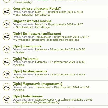
w
Paleontolodzy
Kręg rekina z oligocenu Polski?
Ostatni post autor:
Motyl.11
«
19 października 2024, o 21:18
w
Skamieniałości - identyfikacja
Oligoceńska flora morska
Ostatni post autor:
Motyl.11
«
19 października 2024, o 19:37
w
Skamieniałości - identyfikacja
[Opis] Emiliasaura (emiliazaura)
Ostatni post autor:
Taurovenator
«
19 października 2024, o 09:47
w
Ornithopoda (ornitopody) i pozostałe ptasiomiedniczne
[Opis] Jixiangornis
Ostatni post autor:
Lythronax
«
18 października 2024, o 06:56
w
Avialae
[Opis] Polarornis
Ostatni post autor:
Lythronax
«
17 października 2024, o 13:52
w
Avialae
[Opis] Asiahesperornis
Ostatni post autor:
Lythronax
«
13 października 2024, o 19:42
w
Avialae
[Opis] Magnusavis (magnusawis)
Ostatni post autor:
Taurovenator
«
13 października 2024, o 16:59
w
Avialae
[Opis] Ardetosaurus
Ostatni post autor:
Stanisław Kopeć
«
11 października 2024, o 19:51
w
Sauropodomorpha (zauropodomorfy)