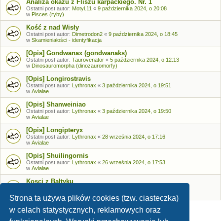
Analiza okazu z Fliszu karpackiego. Nr. 1
Ostatni post autor:
Motyl.11
«
9 października 2024, o 20:08
w
Pisces (ryby)
Kość z nad Wisły
Ostatni post autor:
Dimetrodon2
«
9 października 2024, o 18:45
w
Skamieniałości - identyfikacja
[Opis] Gondwanax (gondwanaks)
Ostatni post autor:
Taurovenator
«
5 października 2024, o 12:13
w
Dinosauromorpha (dinozauromorfy)
[Opis] Longirostravis
Ostatni post autor:
Lythronax
«
3 października 2024, o 19:51
w
Avialae
[Opis] Shanweiniao
Ostatni post autor:
Lythronax
«
3 października 2024, o 19:50
w
Avialae
[Opis] Longipteryx
Ostatni post autor:
Lythronax
«
28 września 2024, o 17:16
w
Avialae
[Opis] Shuilingornis
Ostatni post autor:
Lythronax
«
26 września 2024, o 17:53
w
Avialae
Kosci z Bałtyku
Ostatni post autor:
Bozia
«
26 września 2024, o 09:05
w
Skamieniałości - identyfikacja
Strona ta używa plików cookies (tzw. ciasteczka)
w celach statystycznych, reklamowych oraz