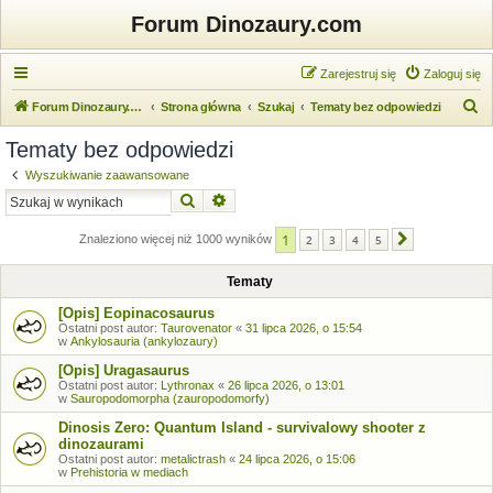
Forum Dinozaury.com
Zarejestruj się
Zaloguj się
S
Forum Dinozaury.com
Strona główna
Szukaj
Tematy bez odpowiedzi
z
Tematy bez odpowiedzi
u
Wyszukiwanie zaawansowane
k
Szukaj
Wyszukiwanie zaawansowane
a
1
j
Znaleziono więcej niż 1000 wyników
2
3
4
5
Następna
Tematy
[Opis] Eopinacosaurus
Ostatni post autor:
Taurovenator
«
31 lipca 2026, o 15:54
w
Ankylosauria (ankylozaury)
[Opis] Uragasaurus
Ostatni post autor:
Lythronax
«
26 lipca 2026, o 13:01
w
Sauropodomorpha (zauropodomorfy)
Dinosis Zero: Quantum Island - survivalowy shooter z
dinozaurami
Ostatni post autor:
metalictrash
«
24 lipca 2026, o 15:06
w
Prehistoria w mediach