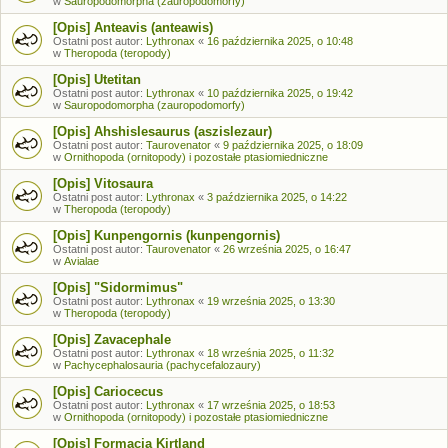
w
Sauropodomorpha (zauropodomorfy)
[Opis] Anteavis (anteawis)
Ostatni post autor:
Lythronax
«
16 października 2025, o 10:48
w
Theropoda (teropody)
[Opis] Utetitan
Ostatni post autor:
Lythronax
«
10 października 2025, o 19:42
w
Sauropodomorpha (zauropodomorfy)
[Opis] Ahshislesaurus (aszislezaur)
Ostatni post autor:
Taurovenator
«
9 października 2025, o 18:09
w
Ornithopoda (ornitopody) i pozostałe ptasiomiedniczne
[Opis] Vitosaura
Ostatni post autor:
Lythronax
«
3 października 2025, o 14:22
w
Theropoda (teropody)
[Opis] Kunpengornis (kunpengornis)
Ostatni post autor:
Taurovenator
«
26 września 2025, o 16:47
w
Avialae
[Opis] "Sidormimus"
Ostatni post autor:
Lythronax
«
19 września 2025, o 13:30
w
Theropoda (teropody)
[Opis] Zavacephale
Ostatni post autor:
Lythronax
«
18 września 2025, o 11:32
w
Pachycephalosauria (pachycefalozaury)
[Opis] Cariocecus
Ostatni post autor:
Lythronax
«
17 września 2025, o 18:53
w
Ornithopoda (ornitopody) i pozostałe ptasiomiedniczne
[Opis] Formacja Kirtland