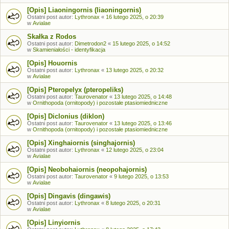
[Opis] Liaoningornis (liaoningornis)
Ostatni post autor:
Lythronax
«
16 lutego 2025, o 20:39
w
Avialae
Skałka z Rodos
Ostatni post autor:
Dimetrodon2
«
15 lutego 2025, o 14:52
w
Skamieniałości - identyfikacja
[Opis] Houornis
Ostatni post autor:
Lythronax
«
13 lutego 2025, o 20:32
w
Avialae
[Opis] Pteropelyx (pteropeliks)
Ostatni post autor:
Taurovenator
«
13 lutego 2025, o 14:48
w
Ornithopoda (ornitopody) i pozostałe ptasiomiedniczne
[Opis] Diclonius (diklon)
Ostatni post autor:
Taurovenator
«
13 lutego 2025, o 13:46
w
Ornithopoda (ornitopody) i pozostałe ptasiomiedniczne
[Opis] Xinghaiornis (singhajornis)
Ostatni post autor:
Lythronax
«
12 lutego 2025, o 23:04
w
Avialae
[Opis] Neobohaiornis (neopohajornis)
Ostatni post autor:
Taurovenator
«
9 lutego 2025, o 13:53
w
Avialae
[Opis] Dingavis (dingawis)
Ostatni post autor:
Lythronax
«
8 lutego 2025, o 20:31
w
Avialae
[Opis] Linyiornis