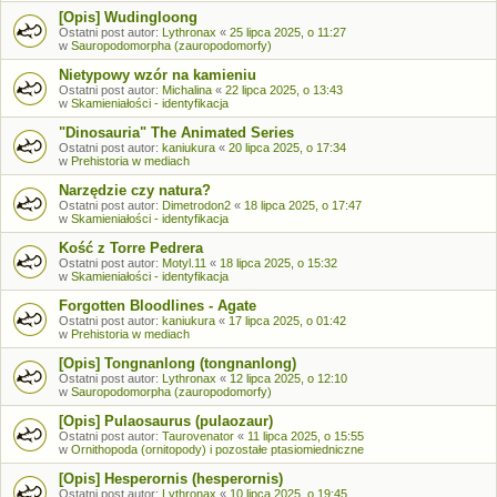
[Opis] Wudingloong
Ostatni post autor:
Lythronax
«
25 lipca 2025, o 11:27
w
Sauropodomorpha (zauropodomorfy)
Nietypowy wzór na kamieniu
Ostatni post autor:
Michalina
«
22 lipca 2025, o 13:43
w
Skamieniałości - identyfikacja
"Dinosauria" The Animated Series
Ostatni post autor:
kaniukura
«
20 lipca 2025, o 17:34
w
Prehistoria w mediach
Narzędzie czy natura?
Ostatni post autor:
Dimetrodon2
«
18 lipca 2025, o 17:47
w
Skamieniałości - identyfikacja
Kość z Torre Pedrera
Ostatni post autor:
Motyl.11
«
18 lipca 2025, o 15:32
w
Skamieniałości - identyfikacja
Forgotten Bloodlines - Agate
Ostatni post autor:
kaniukura
«
17 lipca 2025, o 01:42
w
Prehistoria w mediach
[Opis] Tongnanlong (tongnanlong)
Ostatni post autor:
Lythronax
«
12 lipca 2025, o 12:10
w
Sauropodomorpha (zauropodomorfy)
[Opis] Pulaosaurus (pulaozaur)
Ostatni post autor:
Taurovenator
«
11 lipca 2025, o 15:55
w
Ornithopoda (ornitopody) i pozostałe ptasiomiedniczne
[Opis] Hesperornis (hesperornis)
Ostatni post autor:
Lythronax
«
10 lipca 2025, o 19:45