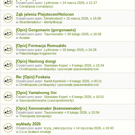
Ostatni post autor:
Lythronax
«
24 marca 2026, o 21:27
w
Ceratopsia (ceratopsy)
Ząb jelenia Plejstocen/Holocen
Ostatni post autor:
Dimetrodon2
«
15 marca 2026, o 16:58
w
Skamieniałości - identyfikacja
[Opis] Gorgonavis (gorgonawis)
Ostatni post autor:
Taurovenator
«
28 lutego 2026, o 16:09
w
Avialae
[Opis] Formacja Romualdo
Ostatni post autor:
Lythronax
«
16 lutego 2026, o 16:28
w
Paleontologia kręgowców
[Opis] Haolong dongi
Ostatni post autor:
Stanisław Kopeć
«
9 lutego 2026, o 18:34
w
Ornithopoda (ornitopody) i pozostałe ptasiomiedniczne
Re: [Opis] Foskeia
Ostatni post autor:
Kamil Kamiński
«
8 lutego 2026, o 00:21
w
Ornithopoda (ornitopody) i pozostałe ptasiomiedniczne
[Opis] Yantaloong lini
Ostatni post autor:
Stanisław Kopeć
«
6 lutego 2026, o 16:01
w
Sauropodomorpha (zauropodomorfy)
[Opis] Xenovenator (ksenowenator)
Ostatni post autor:
Taurovenator
«
6 lutego 2026, o 15:54
w
Theropoda (teropody)
wykłady 2026
Ostatni post autor:
kryty_niekrytyczny
«
14 stycznia 2026, o 10:43
w
Co w skałach eroduje