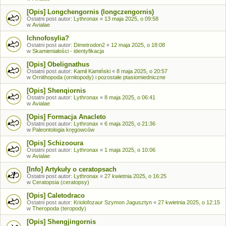
[Opis] Longchengornis (longczengornis)
Ostatni post autor:
Lythronax
«
13 maja 2025, o 09:58
w
Avialae
Ichnofosylia?
Ostatni post autor:
Dimetrodon2
«
12 maja 2025, o 18:08
w
Skamieniałości - identyfikacja
[Opis] Obelignathus
Ostatni post autor:
Kamil Kamiński
«
8 maja 2025, o 20:57
w
Ornithopoda (ornitopody) i pozostałe ptasiomiedniczne
[Opis] Shenqiornis
Ostatni post autor:
Lythronax
«
8 maja 2025, o 06:41
w
Avialae
[Opis] Formacja Anacleto
Ostatni post autor:
Lythronax
«
6 maja 2025, o 21:36
w
Paleontologia kręgowców
[Opis] Schizooura
Ostatni post autor:
Lythronax
«
1 maja 2025, o 10:06
w
Avialae
[Info] Artykuły o ceratopsach
Ostatni post autor:
Lythronax
«
27 kwietnia 2025, o 16:25
w
Ceratopsia (ceratopsy)
[Opis] Caletodraco
Ostatni post autor:
Kriolofozaur Szymon Jagusztyn
«
27 kwietnia 2025, o 12:15
w
Theropoda (teropody)
[Opis] Shengjingornis