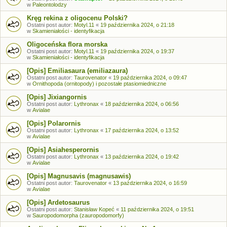
w
Paleontolodzy
Kręg rekina z oligocenu Polski?
Ostatni post autor:
Motyl.11
«
19 października 2024, o 21:18
w
Skamieniałości - identyfikacja
Oligoceńska flora morska
Ostatni post autor:
Motyl.11
«
19 października 2024, o 19:37
w
Skamieniałości - identyfikacja
[Opis] Emiliasaura (emiliazaura)
Ostatni post autor:
Taurovenator
«
19 października 2024, o 09:47
w
Ornithopoda (ornitopody) i pozostałe ptasiomiedniczne
[Opis] Jixiangornis
Ostatni post autor:
Lythronax
«
18 października 2024, o 06:56
w
Avialae
[Opis] Polarornis
Ostatni post autor:
Lythronax
«
17 października 2024, o 13:52
w
Avialae
[Opis] Asiahesperornis
Ostatni post autor:
Lythronax
«
13 października 2024, o 19:42
w
Avialae
[Opis] Magnusavis (magnusawis)
Ostatni post autor:
Taurovenator
«
13 października 2024, o 16:59
w
Avialae
[Opis] Ardetosaurus
Ostatni post autor:
Stanisław Kopeć
«
11 października 2024, o 19:51
w
Sauropodomorpha (zauropodomorfy)