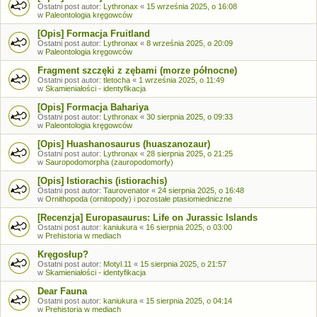
Ostatni post autor:
Lythronax
«
15 września 2025, o 16:08
w
Paleontologia kręgowców
[Opis] Formacja Fruitland
Ostatni post autor:
Lythronax
«
8 września 2025, o 20:09
w
Paleontologia kręgowców
Fragment szczęki z zębami (morze północne)
Ostatni post autor:
tletocha
«
1 września 2025, o 11:49
w
Skamieniałości - identyfikacja
[Opis] Formacja Bahariya
Ostatni post autor:
Lythronax
«
30 sierpnia 2025, o 09:33
w
Paleontologia kręgowców
[Opis] Huashanosaurus (huaszanozaur)
Ostatni post autor:
Lythronax
«
28 sierpnia 2025, o 21:25
w
Sauropodomorpha (zauropodomorfy)
[Opis] Istiorachis (istiorachis)
Ostatni post autor:
Taurovenator
«
24 sierpnia 2025, o 16:48
w
Ornithopoda (ornitopody) i pozostałe ptasiomiedniczne
[Recenzja] Europasaurus: Life on Jurassic Islands
Ostatni post autor:
kaniukura
«
16 sierpnia 2025, o 03:00
w
Prehistoria w mediach
Kręgosłup?
Ostatni post autor:
Motyl.11
«
15 sierpnia 2025, o 21:57
w
Skamieniałości - identyfikacja
Dear Fauna
Ostatni post autor:
kaniukura
«
15 sierpnia 2025, o 04:14
w
Prehistoria w mediach