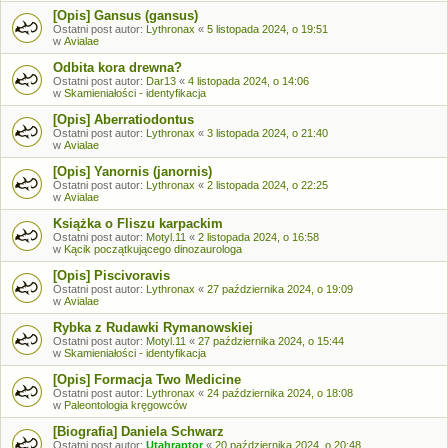
[Opis] Gansus (gansus)
Ostatni post autor:
Lythronax
«
5 listopada 2024, o 19:51
w
Avialae
Odbita kora drewna?
Ostatni post autor:
Dar13
«
4 listopada 2024, o 14:06
w
Skamieniałości - identyfikacja
[Opis] Aberratiodontus
Ostatni post autor:
Lythronax
«
3 listopada 2024, o 21:40
w
Avialae
[Opis] Yanornis (janornis)
Ostatni post autor:
Lythronax
«
2 listopada 2024, o 22:25
w
Avialae
Książka o Fliszu karpackim
Ostatni post autor:
Motyl.11
«
2 listopada 2024, o 16:58
w
Kącik początkującego dinozaurologa
[Opis] Piscivoravis
Ostatni post autor:
Lythronax
«
27 października 2024, o 19:09
w
Avialae
Rybka z Rudawki Rymanowskiej
Ostatni post autor:
Motyl.11
«
27 października 2024, o 15:44
w
Skamieniałości - identyfikacja
[Opis] Formacja Two Medicine
Ostatni post autor:
Lythronax
«
24 października 2024, o 18:08
w
Paleontologia kręgowców
[Biografia] Daniela Schwarz
Ostatni post autor:
Utahraptor
«
20 października 2024, o 20:48