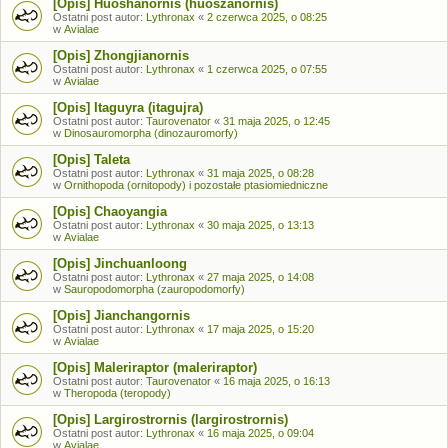
[Opis] Huoshanornis (huoszanornis)
Ostatni post autor:
Lythronax
«
2 czerwca 2025, o 08:25
w
Avialae
[Opis] Zhongjianornis
Ostatni post autor:
Lythronax
«
1 czerwca 2025, o 07:55
w
Avialae
[Opis] Itaguyra (itagujra)
Ostatni post autor:
Taurovenator
«
31 maja 2025, o 12:45
w
Dinosauromorpha (dinozauromorfy)
[Opis] Taleta
Ostatni post autor:
Lythronax
«
31 maja 2025, o 08:28
w
Ornithopoda (ornitopody) i pozostałe ptasiomiedniczne
[Opis] Chaoyangia
Ostatni post autor:
Lythronax
«
30 maja 2025, o 13:13
w
Avialae
[Opis] Jinchuanloong
Ostatni post autor:
Lythronax
«
27 maja 2025, o 14:08
w
Sauropodomorpha (zauropodomorfy)
[Opis] Jianchangornis
Ostatni post autor:
Lythronax
«
17 maja 2025, o 15:20
w
Avialae
[Opis] Maleriraptor (maleriraptor)
Ostatni post autor:
Taurovenator
«
16 maja 2025, o 16:13
w
Theropoda (teropody)
[Opis] Largirostrornis (largirostrornis)
Ostatni post autor:
Lythronax
«
16 maja 2025, o 09:04
w
Avialae