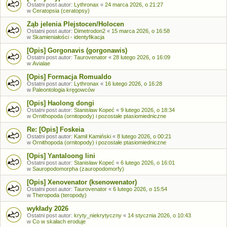
Ostatni post autor:
Lythronax
«
24 marca 2026, o 21:27
w
Ceratopsia (ceratopsy)
Ząb jelenia Plejstocen/Holocen
Ostatni post autor:
Dimetrodon2
«
15 marca 2026, o 16:58
w
Skamieniałości - identyfikacja
[Opis] Gorgonavis (gorgonawis)
Ostatni post autor:
Taurovenator
«
28 lutego 2026, o 16:09
w
Avialae
[Opis] Formacja Romualdo
Ostatni post autor:
Lythronax
«
16 lutego 2026, o 16:28
w
Paleontologia kręgowców
[Opis] Haolong dongi
Ostatni post autor:
Stanisław Kopeć
«
9 lutego 2026, o 18:34
w
Ornithopoda (ornitopody) i pozostałe ptasiomiedniczne
Re: [Opis] Foskeia
Ostatni post autor:
Kamil Kamiński
«
8 lutego 2026, o 00:21
w
Ornithopoda (ornitopody) i pozostałe ptasiomiedniczne
[Opis] Yantaloong lini
Ostatni post autor:
Stanisław Kopeć
«
6 lutego 2026, o 16:01
w
Sauropodomorpha (zauropodomorfy)
[Opis] Xenovenator (ksenowenator)
Ostatni post autor:
Taurovenator
«
6 lutego 2026, o 15:54
w
Theropoda (teropody)
wykłady 2026
Ostatni post autor:
kryty_niekrytyczny
«
14 stycznia 2026, o 10:43
w
Co w skałach eroduje