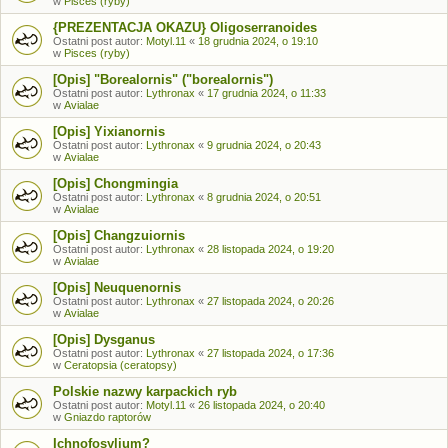
w
Pisces (ryby)
{PREZENTACJA OKAZU} Oligoserranoides
Ostatni post autor:
Motyl.11
«
18 grudnia 2024, o 19:10
w
Pisces (ryby)
[Opis] "Borealornis" ("borealornis")
Ostatni post autor:
Lythronax
«
17 grudnia 2024, o 11:33
w
Avialae
[Opis] Yixianornis
Ostatni post autor:
Lythronax
«
9 grudnia 2024, o 20:43
w
Avialae
[Opis] Chongmingia
Ostatni post autor:
Lythronax
«
8 grudnia 2024, o 20:51
w
Avialae
[Opis] Changzuiornis
Ostatni post autor:
Lythronax
«
28 listopada 2024, o 19:20
w
Avialae
[Opis] Neuquenornis
Ostatni post autor:
Lythronax
«
27 listopada 2024, o 20:26
w
Avialae
[Opis] Dysganus
Ostatni post autor:
Lythronax
«
27 listopada 2024, o 17:36
w
Ceratopsia (ceratopsy)
Polskie nazwy karpackich ryb
Ostatni post autor:
Motyl.11
«
26 listopada 2024, o 20:40
w
Gniazdo raptorów
Ichnofosylium?