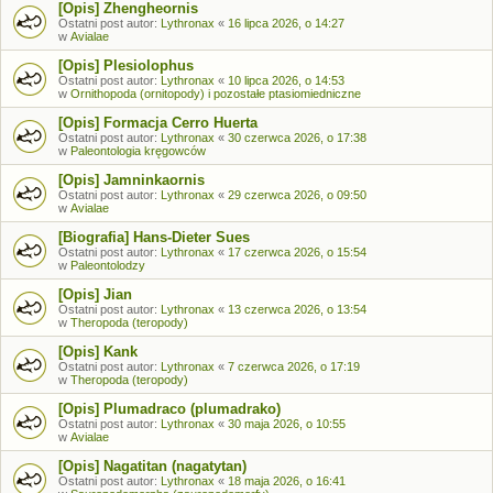
[Opis] Zhengheornis
Ostatni post autor:
Lythronax
«
16 lipca 2026, o 14:27
w
Avialae
[Opis] Plesiolophus
Ostatni post autor:
Lythronax
«
10 lipca 2026, o 14:53
w
Ornithopoda (ornitopody) i pozostałe ptasiomiedniczne
[Opis] Formacja Cerro Huerta
Ostatni post autor:
Lythronax
«
30 czerwca 2026, o 17:38
w
Paleontologia kręgowców
[Opis] Jamninkaornis
Ostatni post autor:
Lythronax
«
29 czerwca 2026, o 09:50
w
Avialae
[Biografia] Hans-Dieter Sues
Ostatni post autor:
Lythronax
«
17 czerwca 2026, o 15:54
w
Paleontolodzy
[Opis] Jian
Ostatni post autor:
Lythronax
«
13 czerwca 2026, o 13:54
w
Theropoda (teropody)
[Opis] Kank
Ostatni post autor:
Lythronax
«
7 czerwca 2026, o 17:19
w
Theropoda (teropody)
[Opis] Plumadraco (plumadrako)
Ostatni post autor:
Lythronax
«
30 maja 2026, o 10:55
w
Avialae
[Opis] Nagatitan (nagatytan)
Ostatni post autor:
Lythronax
«
18 maja 2026, o 16:41