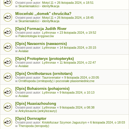
Ostatni post autor:
Motyl.11
«
26 listopada 2024, o 18:51
w
Skamieniałości - identyfikacja
Mioceński ,,domek" chruścika?
Ostatni post autor:
Motyl.11
«
26 listopada 2024, o 18:45
w
Skamieniałości - identyfikacja
[Opis] Formacja Judith River
Ostatni post autor:
Lythronax
«
23 listopada 2024, o 19:52
w
Paleontologia kręgowców
[Opis] Navaornis (nawaornis)
Ostatni post autor:
Lythronax
«
14 listopada 2024, o 20:15
w
Avialae
[Opis] Protopteryx (protopteryks)
Ostatni post autor:
Lythronax
«
11 listopada 2024, o 22:47
w
Avialae
[Opis] Ornithotarsus (ornitotars)
Ostatni post autor:
Taurovenator
«
9 listopada 2024, o 20:05
w
Ornithopoda (ornitopody) i pozostałe ptasiomiedniczne
[Opis] Bohaiornis (pohajornis)
Ostatni post autor:
Lythronax
«
9 listopada 2024, o 10:13
w
Avialae
[Opis] Huaxiazhoulong
Ostatni post autor:
Lythronax
«
9 listopada 2024, o 08:38
w
Ankylosauria (ankylozaury)
[Opis] Dornraptor
Ostatni post autor:
Kriolofozaur Szymon Jagusztyn
«
6 listopada 2024, o 18:03
w
Theropoda (teropody)