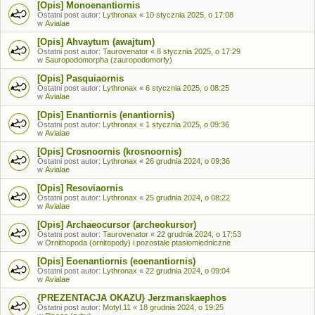
[Opis] Monoenantiornis
Ostatni post autor:
Lythronax
«
10 stycznia 2025, o 17:08
w
Avialae
[Opis] Ahvaytum (awajtum)
Ostatni post autor:
Taurovenator
«
8 stycznia 2025, o 17:29
w
Sauropodomorpha (zauropodomorfy)
[Opis] Pasquiaornis
Ostatni post autor:
Lythronax
«
6 stycznia 2025, o 08:25
w
Avialae
[Opis] Enantiornis (enantiornis)
Ostatni post autor:
Lythronax
«
1 stycznia 2025, o 09:36
w
Avialae
[Opis] Crosnoornis (krosnoornis)
Ostatni post autor:
Lythronax
«
26 grudnia 2024, o 09:36
w
Avialae
[Opis] Resoviaornis
Ostatni post autor:
Lythronax
«
25 grudnia 2024, o 08:22
w
Avialae
[Opis] Archaeocursor (archeokursor)
Ostatni post autor:
Taurovenator
«
22 grudnia 2024, o 17:53
w
Ornithopoda (ornitopody) i pozostałe ptasiomiedniczne
[Opis] Eoenantiornis (eoenantiornis)
Ostatni post autor:
Lythronax
«
22 grudnia 2024, o 09:04
w
Avialae
{PREZENTACJA OKAZU} Jerzmanskaephos
Ostatni post autor:
Motyl.11
«
18 grudnia 2024, o 19:25