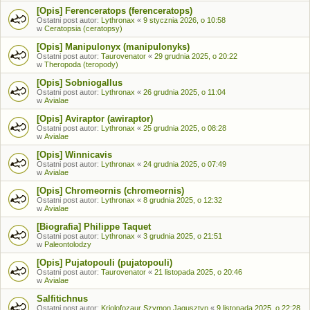
[Opis] Ferenceratops (ferenceratops)
Ostatni post autor:
Lythronax
«
9 stycznia 2026, o 10:58
w
Ceratopsia (ceratopsy)
[Opis] Manipulonyx (manipulonyks)
Ostatni post autor:
Taurovenator
«
29 grudnia 2025, o 20:22
w
Theropoda (teropody)
[Opis] Sobniogallus
Ostatni post autor:
Lythronax
«
26 grudnia 2025, o 11:04
w
Avialae
[Opis] Aviraptor (awiraptor)
Ostatni post autor:
Lythronax
«
25 grudnia 2025, o 08:28
w
Avialae
[Opis] Winnicavis
Ostatni post autor:
Lythronax
«
24 grudnia 2025, o 07:49
w
Avialae
[Opis] Chromeornis (chromeornis)
Ostatni post autor:
Lythronax
«
8 grudnia 2025, o 12:32
w
Avialae
[Biografia] Philippe Taquet
Ostatni post autor:
Lythronax
«
3 grudnia 2025, o 21:51
w
Paleontolodzy
[Opis] Pujatopouli (pujatopouli)
Ostatni post autor:
Taurovenator
«
21 listopada 2025, o 20:46
w
Avialae
Salfitichnus
Ostatni post autor:
Kriolofozaur Szymon Jagusztyn
«
9 listopada 2025, o 22:28