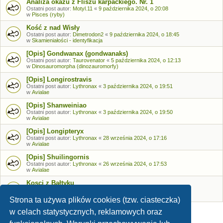
Analiza okazu z Fliszu karpackiego. Nr. 1
Ostatni post autor:
Motyl.11
«
9 października 2024, o 20:08
w
Pisces (ryby)
Kość z nad Wisły
Ostatni post autor:
Dimetrodon2
«
9 października 2024, o 18:45
w
Skamieniałości - identyfikacja
[Opis] Gondwanax (gondwanaks)
Ostatni post autor:
Taurovenator
«
5 października 2024, o 12:13
w
Dinosauromorpha (dinozauromorfy)
[Opis] Longirostravis
Ostatni post autor:
Lythronax
«
3 października 2024, o 19:51
w
Avialae
[Opis] Shanweiniao
Ostatni post autor:
Lythronax
«
3 października 2024, o 19:50
w
Avialae
[Opis] Longipteryx
Ostatni post autor:
Lythronax
«
28 września 2024, o 17:16
w
Avialae
[Opis] Shuilingornis
Ostatni post autor:
Lythronax
«
26 września 2024, o 17:53
w
Avialae
Kosci z Bałtyku
Ostatni post autor:
Bozia
«
26 września 2024, o 09:05
w
Skamieniałości - identyfikacja
Strona ta używa plików cookies (tzw. ciasteczka)
w celach statystycznych, reklamowych oraz