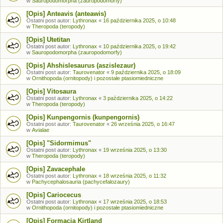
w
Sauropodomorpha (zauropodomorfy)
[Opis] Anteavis (anteawis)
Ostatni post autor:
Lythronax
«
16 października 2025, o 10:48
w
Theropoda (teropody)
[Opis] Utetitan
Ostatni post autor:
Lythronax
«
10 października 2025, o 19:42
w
Sauropodomorpha (zauropodomorfy)
[Opis] Ahshislesaurus (aszislezaur)
Ostatni post autor:
Taurovenator
«
9 października 2025, o 18:09
w
Ornithopoda (ornitopody) i pozostałe ptasiomiedniczne
[Opis] Vitosaura
Ostatni post autor:
Lythronax
«
3 października 2025, o 14:22
w
Theropoda (teropody)
[Opis] Kunpengornis (kunpengornis)
Ostatni post autor:
Taurovenator
«
26 września 2025, o 16:47
w
Avialae
[Opis] "Sidormimus"
Ostatni post autor:
Lythronax
«
19 września 2025, o 13:30
w
Theropoda (teropody)
[Opis] Zavacephale
Ostatni post autor:
Lythronax
«
18 września 2025, o 11:32
w
Pachycephalosauria (pachycefalozaury)
[Opis] Cariocecus
Ostatni post autor:
Lythronax
«
17 września 2025, o 18:53
w
Ornithopoda (ornitopody) i pozostałe ptasiomiedniczne
[Opis] Formacja Kirtland