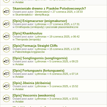
w
Avialae
Skamieniałe drewno z Piasków Polodowcowych?
Ostatni post autor:
Dimetrodon2
«
27 czerwca 2025, o 19:33
w
Skamieniałości - identyfikacja
[Opis] Enigmacursor (enigmakursor)
Ostatni post autor:
Lythronax
«
27 czerwca 2025, o 17:31
w
Ornithopoda (ornitopody) i pozostałe ptasiomiedniczne
[Opis] Khankhuuluu
Ostatni post autor:
Lythronax
«
19 czerwca 2025, o 06:42
w
Theropoda (teropody)
[Opis] Formacja Straight Cliffs
Ostatni post autor:
Lythronax
«
15 czerwca 2025, o 12:35
w
Paleontologia kręgowców
[Opis] Songlingornis (songlingornis)
Ostatni post autor:
Lythronax
«
5 czerwca 2025, o 09:23
w
Avialae
[Opis] Fortunguavis (fortunguawis)
Ostatni post autor:
Lythronax
«
4 czerwca 2025, o 07:14
w
Avialae
[Opis] Jibeinia (dżibeinia)
Ostatni post autor:
Lythronax
«
3 czerwca 2025, o 15:52
w
Avialae
[Opis] Vescornis (weskornis)
Ostatni post autor:
Lythronax
«
3 czerwca 2025, o 15:51
w
Avialae