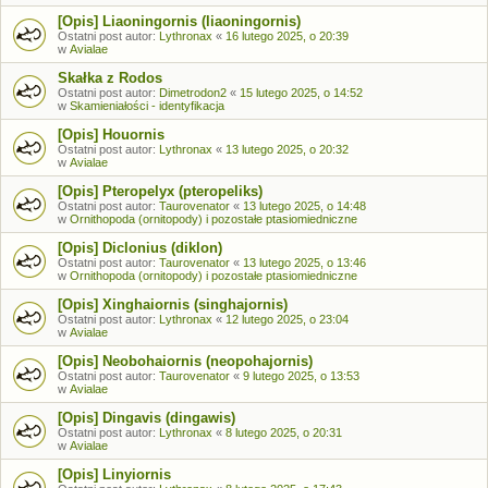
[Opis] Liaoningornis (liaoningornis)
Ostatni post autor:
Lythronax
«
16 lutego 2025, o 20:39
w
Avialae
Skałka z Rodos
Ostatni post autor:
Dimetrodon2
«
15 lutego 2025, o 14:52
w
Skamieniałości - identyfikacja
[Opis] Houornis
Ostatni post autor:
Lythronax
«
13 lutego 2025, o 20:32
w
Avialae
[Opis] Pteropelyx (pteropeliks)
Ostatni post autor:
Taurovenator
«
13 lutego 2025, o 14:48
w
Ornithopoda (ornitopody) i pozostałe ptasiomiedniczne
[Opis] Diclonius (diklon)
Ostatni post autor:
Taurovenator
«
13 lutego 2025, o 13:46
w
Ornithopoda (ornitopody) i pozostałe ptasiomiedniczne
[Opis] Xinghaiornis (singhajornis)
Ostatni post autor:
Lythronax
«
12 lutego 2025, o 23:04
w
Avialae
[Opis] Neobohaiornis (neopohajornis)
Ostatni post autor:
Taurovenator
«
9 lutego 2025, o 13:53
w
Avialae
[Opis] Dingavis (dingawis)
Ostatni post autor:
Lythronax
«
8 lutego 2025, o 20:31
w
Avialae
[Opis] Linyiornis