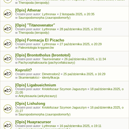
w
Theropoda (teropody)
[Opis] Athenar
Ostatni post autor:
Lythronax
«
2 listopada 2025, o 20:35
w
Sauropodomorpha (zauropodomorfy)
[Opis] "Titanovenator"
Ostatni post autor:
Lythronax
«
28 października 2025, o 20:02
w
Theropoda (teropody)
[Opis] Formacja El Picacho
Ostatni post autor:
Lythronax
«
27 października 2025, o 20:29
w
Paleontologia kręgowców
[Opis] Brontotholus (brontotol)
Ostatni post autor:
Taurovenator
«
26 października 2025, o 11:34
w
Pachycephalosauria (pachycefalozaury)
Koprolit?
Ostatni post autor:
Dimetrodon2
«
25 października 2025, o 16:29
w
Skamieniałości - identyfikacja
[Opis] Ligabueichnium
Ostatni post autor:
Kriolofozaur Szymon Jagusztyn
«
18 października 2025, o
21:05
w
Ankylosauria (ankylozaury)
[Opis] Lishulong
Ostatni post autor:
Kriolofozaur Szymon Jagusztyn
«
16 października 2025, o
21:27
w
Sauropodomorpha (zauropodomorfy)
[Opis] Huayracursor
Ostatni post autor:
Lythronax
«
16 października 2025, o 19:11