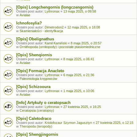
[Opis] Longchengornis (longczengornis)
Ostatni post autor:
Lythronax
«
13 maja 2025, o 09:58
w
Avialae
Ichnofosylia?
Ostatni post autor:
Dimetrodon2
«
12 maja 2025, o 18:08
w
Skamieniałości - identyfikacja
[Opis] Obelignathus
Ostatni post autor:
Kamil Kamiński
«
8 maja 2025, o 20:57
w
Ornithopoda (ornitopody) i pozostałe ptasiomiedniczne
[Opis] Shenqiornis
Ostatni post autor:
Lythronax
«
8 maja 2025, o 06:41
w
Avialae
[Opis] Formacja Anacleto
Ostatni post autor:
Lythronax
«
6 maja 2025, o 21:36
w
Paleontologia kręgowców
[Opis] Schizooura
Ostatni post autor:
Lythronax
«
1 maja 2025, o 10:06
w
Avialae
[Info] Artykuły o ceratopsach
Ostatni post autor:
Lythronax
«
27 kwietnia 2025, o 16:25
w
Ceratopsia (ceratopsy)
[Opis] Caletodraco
Ostatni post autor:
Kriolofozaur Szymon Jagusztyn
«
27 kwietnia 2025, o 12:15
w
Theropoda (teropody)
[Opis] Shengjingornis