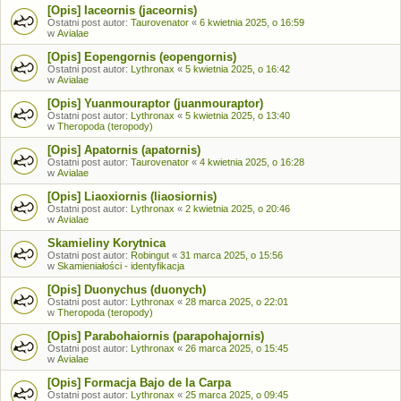
[Opis] Iaceornis (jaceornis)
Ostatni post autor:
Taurovenator
«
6 kwietnia 2025, o 16:59
w
Avialae
[Opis] Eopengornis (eopengornis)
Ostatni post autor:
Lythronax
«
5 kwietnia 2025, o 16:42
w
Avialae
[Opis] Yuanmouraptor (juanmouraptor)
Ostatni post autor:
Lythronax
«
5 kwietnia 2025, o 13:40
w
Theropoda (teropody)
[Opis] Apatornis (apatornis)
Ostatni post autor:
Taurovenator
«
4 kwietnia 2025, o 16:28
w
Avialae
[Opis] Liaoxiornis (liaosiornis)
Ostatni post autor:
Lythronax
«
2 kwietnia 2025, o 20:46
w
Avialae
Skamieliny Korytnica
Ostatni post autor:
Robingut
«
31 marca 2025, o 15:56
w
Skamieniałości - identyfikacja
[Opis] Duonychus (duonych)
Ostatni post autor:
Lythronax
«
28 marca 2025, o 22:01
w
Theropoda (teropody)
[Opis] Parabohaiornis (parapohajornis)
Ostatni post autor:
Lythronax
«
26 marca 2025, o 15:45
w
Avialae
[Opis] Formacja Bajo de la Carpa
Ostatni post autor:
Lythronax
«
25 marca 2025, o 09:45