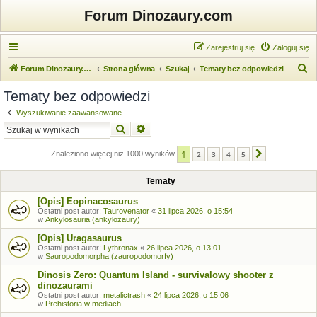
Forum Dinozaury.com
Zarejestruj się
Zaloguj się
S
Forum Dinozaury.com
Strona główna
Szukaj
Tematy bez odpowiedzi
z
Tematy bez odpowiedzi
u
Wyszukiwanie zaawansowane
k
Szukaj
Wyszukiwanie zaawansowane
a
1
j
Znaleziono więcej niż 1000 wyników
2
3
4
5
Następna
Tematy
[Opis] Eopinacosaurus
Ostatni post autor:
Taurovenator
«
31 lipca 2026, o 15:54
w
Ankylosauria (ankylozaury)
[Opis] Uragasaurus
Ostatni post autor:
Lythronax
«
26 lipca 2026, o 13:01
w
Sauropodomorpha (zauropodomorfy)
Dinosis Zero: Quantum Island - survivalowy shooter z
dinozaurami
Ostatni post autor:
metalictrash
«
24 lipca 2026, o 15:06
w
Prehistoria w mediach