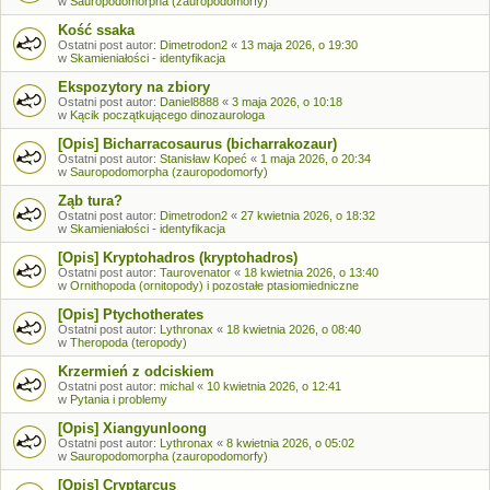
w
Sauropodomorpha (zauropodomorfy)
Kość ssaka
Ostatni post autor:
Dimetrodon2
«
13 maja 2026, o 19:30
w
Skamieniałości - identyfikacja
Ekspozytory na zbiory
Ostatni post autor:
Daniel8888
«
3 maja 2026, o 10:18
w
Kącik początkującego dinozaurologa
[Opis] Bicharracosaurus (bicharrakozaur)
Ostatni post autor:
Stanisław Kopeć
«
1 maja 2026, o 20:34
w
Sauropodomorpha (zauropodomorfy)
Ząb tura?
Ostatni post autor:
Dimetrodon2
«
27 kwietnia 2026, o 18:32
w
Skamieniałości - identyfikacja
[Opis] Kryptohadros (kryptohadros)
Ostatni post autor:
Taurovenator
«
18 kwietnia 2026, o 13:40
w
Ornithopoda (ornitopody) i pozostałe ptasiomiedniczne
[Opis] Ptychotherates
Ostatni post autor:
Lythronax
«
18 kwietnia 2026, o 08:40
w
Theropoda (teropody)
Krzermień z odciskiem
Ostatni post autor:
michal
«
10 kwietnia 2026, o 12:41
w
Pytania i problemy
[Opis] Xiangyunloong
Ostatni post autor:
Lythronax
«
8 kwietnia 2026, o 05:02
w
Sauropodomorpha (zauropodomorfy)
[Opis] Cryptarcus