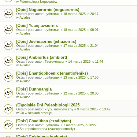
w
Paleontologia kręgowców
[Opis] Noguerornis (noguerornis)
Ostatni post autor:
Lythronax
«
18 marca 2025, o 20:17
w
Avialae
[Opis] Yuanjiawaornis
Ostatni post autor:
Lythronax
«
18 marca 2025, o 09:01
w
Avialae
[Opis] Juehuaornis (jehuaornis)
Ostatni post autor:
Lythronax
«
17 marca 2025, o 21:04
w
Avialae
[Opis] Ambiortus (ambiort)
Ostatni post autor:
Taurovenator
«
14 marca 2025, o 11:44
w
Avialae
[Opis] Enantiophoenix (enantiofeniks)
Ostatni post autor:
Lythronax
«
13 marca 2025, o 17:53
w
Avialae
[Opis] Dunhuangia
Ostatni post autor:
Lythronax
«
12 marca 2025, o 20:00
w
Avialae
(O)polskie Dni Paleobiologii 2025
Ostatni post autor:
kryty_niekrytyczny
«
9 marca 2025, o 13:42
w
Co w skałach eroduje
[Opis] Chadititan (czaditytan)
Ostatni post autor:
Lythronax
«
7 marca 2025, o 20:27
w
Sauropodomorpha (zauropodomorfy)
[Opis] Gobipipus (gobipip)