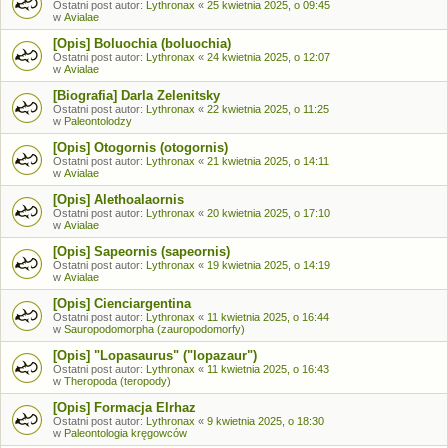
Ostatni post autor:
Lythronax
«
25 kwietnia 2025, o 09:45
w
Avialae
[Opis] Boluochia (boluochia)
Ostatni post autor:
Lythronax
«
24 kwietnia 2025, o 12:07
w
Avialae
[Biografia] Darla Zelenitsky
Ostatni post autor:
Lythronax
«
22 kwietnia 2025, o 11:25
w
Paleontolodzy
[Opis] Otogornis (otogornis)
Ostatni post autor:
Lythronax
«
21 kwietnia 2025, o 14:11
w
Avialae
[Opis] Alethoalaornis
Ostatni post autor:
Lythronax
«
20 kwietnia 2025, o 17:10
w
Avialae
[Opis] Sapeornis (sapeornis)
Ostatni post autor:
Lythronax
«
19 kwietnia 2025, o 14:19
w
Avialae
[Opis] Cienciargentina
Ostatni post autor:
Lythronax
«
11 kwietnia 2025, o 16:44
w
Sauropodomorpha (zauropodomorfy)
[Opis] "Lopasaurus" ("lopazaur")
Ostatni post autor:
Lythronax
«
11 kwietnia 2025, o 16:43
w
Theropoda (teropody)
[Opis] Formacja Elrhaz
Ostatni post autor:
Lythronax
«
9 kwietnia 2025, o 18:30
w
Paleontologia kręgowców