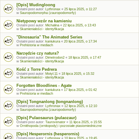
[Opis] Wudingloong
Ostatni post autor:
Lythronax
«
25 lipca 2025, o 11:27
w
Sauropodomorpha (zauropodomorfy)
Nietypowy wzór na kamieniu
Ostatni post autor:
Michalina
«
22 lipca 2025, o 13:43
w
Skamieniałości - identyfikacja
"Dinosauria" The Animated Series
Ostatni post autor:
kaniukura
«
20 lipca 2025, o 17:34
w
Prehistoria w mediach
Narzędzie czy natura?
Ostatni post autor:
Dimetrodon2
«
18 lipca 2025, o 17:47
w
Skamieniałości - identyfikacja
Kość z Torre Pedrera
Ostatni post autor:
Motyl.11
«
18 lipca 2025, o 15:32
w
Skamieniałości - identyfikacja
Forgotten Bloodlines - Agate
Ostatni post autor:
kaniukura
«
17 lipca 2025, o 01:42
w
Prehistoria w mediach
[Opis] Tongnanlong (tongnanlong)
Ostatni post autor:
Lythronax
«
12 lipca 2025, o 12:10
w
Sauropodomorpha (zauropodomorfy)
[Opis] Pulaosaurus (pulaozaur)
Ostatni post autor:
Taurovenator
«
11 lipca 2025, o 15:55
w
Ornithopoda (ornitopody) i pozostałe ptasiomiedniczne
[Opis] Hesperornis (hesperornis)
Ostatni post autor:
Lythronax
«
10 lipca 2025, o 19:45