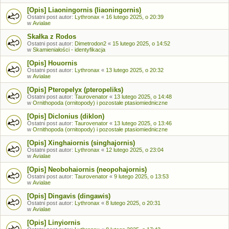
[Opis] Liaoningornis (liaoningornis)
Ostatni post autor:
Lythronax
«
16 lutego 2025, o 20:39
w
Avialae
Skałka z Rodos
Ostatni post autor:
Dimetrodon2
«
15 lutego 2025, o 14:52
w
Skamieniałości - identyfikacja
[Opis] Houornis
Ostatni post autor:
Lythronax
«
13 lutego 2025, o 20:32
w
Avialae
[Opis] Pteropelyx (pteropeliks)
Ostatni post autor:
Taurovenator
«
13 lutego 2025, o 14:48
w
Ornithopoda (ornitopody) i pozostałe ptasiomiedniczne
[Opis] Diclonius (diklon)
Ostatni post autor:
Taurovenator
«
13 lutego 2025, o 13:46
w
Ornithopoda (ornitopody) i pozostałe ptasiomiedniczne
[Opis] Xinghaiornis (singhajornis)
Ostatni post autor:
Lythronax
«
12 lutego 2025, o 23:04
w
Avialae
[Opis] Neobohaiornis (neopohajornis)
Ostatni post autor:
Taurovenator
«
9 lutego 2025, o 13:53
w
Avialae
[Opis] Dingavis (dingawis)
Ostatni post autor:
Lythronax
«
8 lutego 2025, o 20:31
w
Avialae
[Opis] Linyiornis