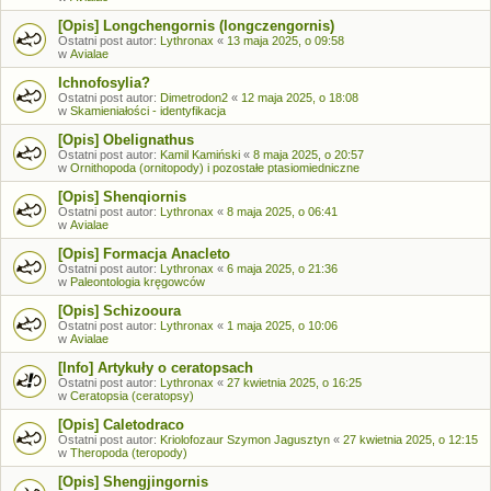
[Opis] Longchengornis (longczengornis)
Ostatni post autor:
Lythronax
«
13 maja 2025, o 09:58
w
Avialae
Ichnofosylia?
Ostatni post autor:
Dimetrodon2
«
12 maja 2025, o 18:08
w
Skamieniałości - identyfikacja
[Opis] Obelignathus
Ostatni post autor:
Kamil Kamiński
«
8 maja 2025, o 20:57
w
Ornithopoda (ornitopody) i pozostałe ptasiomiedniczne
[Opis] Shenqiornis
Ostatni post autor:
Lythronax
«
8 maja 2025, o 06:41
w
Avialae
[Opis] Formacja Anacleto
Ostatni post autor:
Lythronax
«
6 maja 2025, o 21:36
w
Paleontologia kręgowców
[Opis] Schizooura
Ostatni post autor:
Lythronax
«
1 maja 2025, o 10:06
w
Avialae
[Info] Artykuły o ceratopsach
Ostatni post autor:
Lythronax
«
27 kwietnia 2025, o 16:25
w
Ceratopsia (ceratopsy)
[Opis] Caletodraco
Ostatni post autor:
Kriolofozaur Szymon Jagusztyn
«
27 kwietnia 2025, o 12:15
w
Theropoda (teropody)
[Opis] Shengjingornis