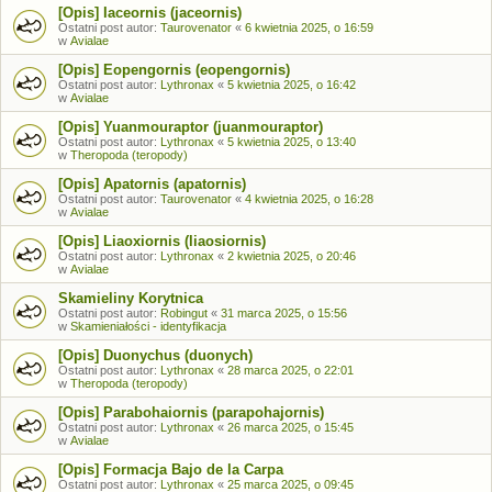
[Opis] Iaceornis (jaceornis)
Ostatni post autor:
Taurovenator
«
6 kwietnia 2025, o 16:59
w
Avialae
[Opis] Eopengornis (eopengornis)
Ostatni post autor:
Lythronax
«
5 kwietnia 2025, o 16:42
w
Avialae
[Opis] Yuanmouraptor (juanmouraptor)
Ostatni post autor:
Lythronax
«
5 kwietnia 2025, o 13:40
w
Theropoda (teropody)
[Opis] Apatornis (apatornis)
Ostatni post autor:
Taurovenator
«
4 kwietnia 2025, o 16:28
w
Avialae
[Opis] Liaoxiornis (liaosiornis)
Ostatni post autor:
Lythronax
«
2 kwietnia 2025, o 20:46
w
Avialae
Skamieliny Korytnica
Ostatni post autor:
Robingut
«
31 marca 2025, o 15:56
w
Skamieniałości - identyfikacja
[Opis] Duonychus (duonych)
Ostatni post autor:
Lythronax
«
28 marca 2025, o 22:01
w
Theropoda (teropody)
[Opis] Parabohaiornis (parapohajornis)
Ostatni post autor:
Lythronax
«
26 marca 2025, o 15:45
w
Avialae
[Opis] Formacja Bajo de la Carpa
Ostatni post autor:
Lythronax
«
25 marca 2025, o 09:45