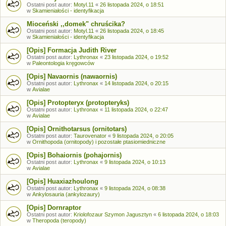
Ostatni post autor:
Motyl.11
«
26 listopada 2024, o 18:51
w
Skamieniałości - identyfikacja
Mioceński ,,domek" chruścika?
Ostatni post autor:
Motyl.11
«
26 listopada 2024, o 18:45
w
Skamieniałości - identyfikacja
[Opis] Formacja Judith River
Ostatni post autor:
Lythronax
«
23 listopada 2024, o 19:52
w
Paleontologia kręgowców
[Opis] Navaornis (nawaornis)
Ostatni post autor:
Lythronax
«
14 listopada 2024, o 20:15
w
Avialae
[Opis] Protopteryx (protopteryks)
Ostatni post autor:
Lythronax
«
11 listopada 2024, o 22:47
w
Avialae
[Opis] Ornithotarsus (ornitotars)
Ostatni post autor:
Taurovenator
«
9 listopada 2024, o 20:05
w
Ornithopoda (ornitopody) i pozostałe ptasiomiedniczne
[Opis] Bohaiornis (pohajornis)
Ostatni post autor:
Lythronax
«
9 listopada 2024, o 10:13
w
Avialae
[Opis] Huaxiazhoulong
Ostatni post autor:
Lythronax
«
9 listopada 2024, o 08:38
w
Ankylosauria (ankylozaury)
[Opis] Dornraptor
Ostatni post autor:
Kriolofozaur Szymon Jagusztyn
«
6 listopada 2024, o 18:03
w
Theropoda (teropody)