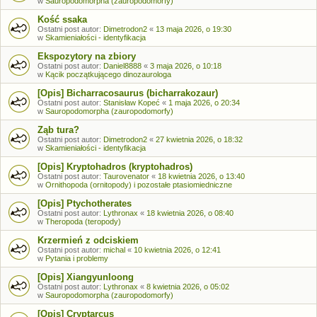
w
Sauropodomorpha (zauropodomorfy)
Kość ssaka
Ostatni post autor:
Dimetrodon2
«
13 maja 2026, o 19:30
w
Skamieniałości - identyfikacja
Ekspozytory na zbiory
Ostatni post autor:
Daniel8888
«
3 maja 2026, o 10:18
w
Kącik początkującego dinozaurologa
[Opis] Bicharracosaurus (bicharrakozaur)
Ostatni post autor:
Stanisław Kopeć
«
1 maja 2026, o 20:34
w
Sauropodomorpha (zauropodomorfy)
Ząb tura?
Ostatni post autor:
Dimetrodon2
«
27 kwietnia 2026, o 18:32
w
Skamieniałości - identyfikacja
[Opis] Kryptohadros (kryptohadros)
Ostatni post autor:
Taurovenator
«
18 kwietnia 2026, o 13:40
w
Ornithopoda (ornitopody) i pozostałe ptasiomiedniczne
[Opis] Ptychotherates
Ostatni post autor:
Lythronax
«
18 kwietnia 2026, o 08:40
w
Theropoda (teropody)
Krzermień z odciskiem
Ostatni post autor:
michal
«
10 kwietnia 2026, o 12:41
w
Pytania i problemy
[Opis] Xiangyunloong
Ostatni post autor:
Lythronax
«
8 kwietnia 2026, o 05:02
w
Sauropodomorpha (zauropodomorfy)
[Opis] Cryptarcus