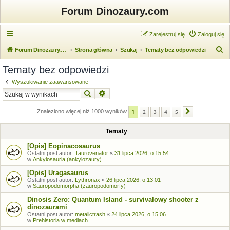
Forum Dinozaury.com
Zarejestruj się
Zaloguj się
S
Forum Dinozaury.com
Strona główna
Szukaj
Tematy bez odpowiedzi
z
Tematy bez odpowiedzi
u
Wyszukiwanie zaawansowane
k
Szukaj
Wyszukiwanie zaawansowane
a
1
j
Znaleziono więcej niż 1000 wyników
2
3
4
5
Następna
Tematy
[Opis] Eopinacosaurus
Ostatni post autor:
Taurovenator
«
31 lipca 2026, o 15:54
w
Ankylosauria (ankylozaury)
[Opis] Uragasaurus
Ostatni post autor:
Lythronax
«
26 lipca 2026, o 13:01
w
Sauropodomorpha (zauropodomorfy)
Dinosis Zero: Quantum Island - survivalowy shooter z
dinozaurami
Ostatni post autor:
metalictrash
«
24 lipca 2026, o 15:06
w
Prehistoria w mediach