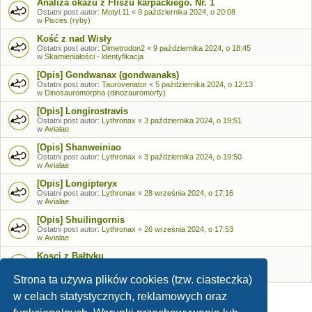
Analiza okazu z Fliszu karpackiego. Nr. 1
Ostatni post autor:
Motyl.11
«
9 października 2024, o 20:08
w
Pisces (ryby)
Kość z nad Wisły
Ostatni post autor:
Dimetrodon2
«
9 października 2024, o 18:45
w
Skamieniałości - identyfikacja
[Opis] Gondwanax (gondwanaks)
Ostatni post autor:
Taurovenator
«
5 października 2024, o 12:13
w
Dinosauromorpha (dinozauromorfy)
[Opis] Longirostravis
Ostatni post autor:
Lythronax
«
3 października 2024, o 19:51
w
Avialae
[Opis] Shanweiniao
Ostatni post autor:
Lythronax
«
3 października 2024, o 19:50
w
Avialae
[Opis] Longipteryx
Ostatni post autor:
Lythronax
«
28 września 2024, o 17:16
w
Avialae
[Opis] Shuilingornis
Ostatni post autor:
Lythronax
«
26 września 2024, o 17:53
w
Avialae
Kosci z Bałtyku
Ostatni post autor:
Bozia
«
26 września 2024, o 09:05
w
Skamieniałości - identyfikacja
Strona ta używa plików cookies (tzw. ciasteczka)
w celach statystycznych, reklamowych oraz