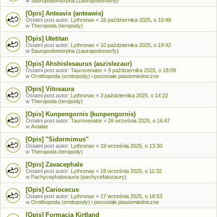
w
Sauropodomorpha (zauropodomorfy)
[Opis] Anteavis (anteawis)
Ostatni post autor:
Lythronax
«
16 października 2025, o 10:48
w
Theropoda (teropody)
[Opis] Utetitan
Ostatni post autor:
Lythronax
«
10 października 2025, o 19:42
w
Sauropodomorpha (zauropodomorfy)
[Opis] Ahshislesaurus (aszislezaur)
Ostatni post autor:
Taurovenator
«
9 października 2025, o 18:09
w
Ornithopoda (ornitopody) i pozostałe ptasiomiedniczne
[Opis] Vitosaura
Ostatni post autor:
Lythronax
«
3 października 2025, o 14:22
w
Theropoda (teropody)
[Opis] Kunpengornis (kunpengornis)
Ostatni post autor:
Taurovenator
«
26 września 2025, o 16:47
w
Avialae
[Opis] "Sidormimus"
Ostatni post autor:
Lythronax
«
19 września 2025, o 13:30
w
Theropoda (teropody)
[Opis] Zavacephale
Ostatni post autor:
Lythronax
«
18 września 2025, o 11:32
w
Pachycephalosauria (pachycefalozaury)
[Opis] Cariocecus
Ostatni post autor:
Lythronax
«
17 września 2025, o 18:53
w
Ornithopoda (ornitopody) i pozostałe ptasiomiedniczne
[Opis] Formacja Kirtland