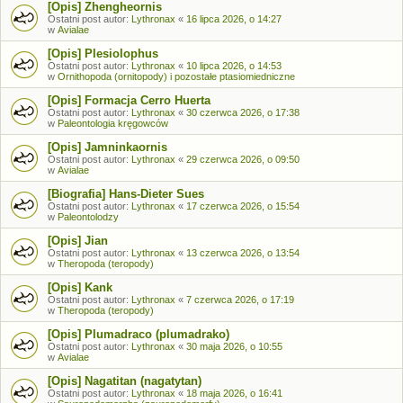
[Opis] Zhengheornis
Ostatni post autor:
Lythronax
«
16 lipca 2026, o 14:27
w
Avialae
[Opis] Plesiolophus
Ostatni post autor:
Lythronax
«
10 lipca 2026, o 14:53
w
Ornithopoda (ornitopody) i pozostałe ptasiomiedniczne
[Opis] Formacja Cerro Huerta
Ostatni post autor:
Lythronax
«
30 czerwca 2026, o 17:38
w
Paleontologia kręgowców
[Opis] Jamninkaornis
Ostatni post autor:
Lythronax
«
29 czerwca 2026, o 09:50
w
Avialae
[Biografia] Hans-Dieter Sues
Ostatni post autor:
Lythronax
«
17 czerwca 2026, o 15:54
w
Paleontolodzy
[Opis] Jian
Ostatni post autor:
Lythronax
«
13 czerwca 2026, o 13:54
w
Theropoda (teropody)
[Opis] Kank
Ostatni post autor:
Lythronax
«
7 czerwca 2026, o 17:19
w
Theropoda (teropody)
[Opis] Plumadraco (plumadrako)
Ostatni post autor:
Lythronax
«
30 maja 2026, o 10:55
w
Avialae
[Opis] Nagatitan (nagatytan)
Ostatni post autor:
Lythronax
«
18 maja 2026, o 16:41