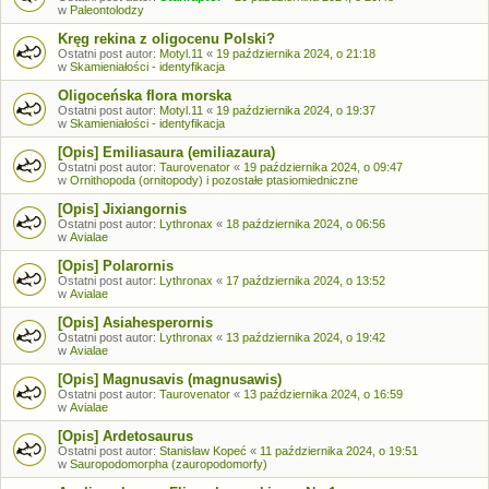
w
Paleontolodzy
Kręg rekina z oligocenu Polski?
Ostatni post autor:
Motyl.11
«
19 października 2024, o 21:18
w
Skamieniałości - identyfikacja
Oligoceńska flora morska
Ostatni post autor:
Motyl.11
«
19 października 2024, o 19:37
w
Skamieniałości - identyfikacja
[Opis] Emiliasaura (emiliazaura)
Ostatni post autor:
Taurovenator
«
19 października 2024, o 09:47
w
Ornithopoda (ornitopody) i pozostałe ptasiomiedniczne
[Opis] Jixiangornis
Ostatni post autor:
Lythronax
«
18 października 2024, o 06:56
w
Avialae
[Opis] Polarornis
Ostatni post autor:
Lythronax
«
17 października 2024, o 13:52
w
Avialae
[Opis] Asiahesperornis
Ostatni post autor:
Lythronax
«
13 października 2024, o 19:42
w
Avialae
[Opis] Magnusavis (magnusawis)
Ostatni post autor:
Taurovenator
«
13 października 2024, o 16:59
w
Avialae
[Opis] Ardetosaurus
Ostatni post autor:
Stanisław Kopeć
«
11 października 2024, o 19:51
w
Sauropodomorpha (zauropodomorfy)