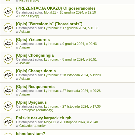
w
Pisces (ryby)
{PREZENTACJA OKAZU} Oligoserranoides
Ostatni post autor:
Motyl.11
«
18 grudnia 2024, o 19:10
w
Pisces (ryby)
[Opis] "Borealornis" ("borealornis")
Ostatni post autor:
Lythronax
«
17 grudnia 2024, o 11:33
w
Avialae
[Opis] Yixianornis
Ostatni post autor:
Lythronax
«
9 grudnia 2024, o 20:43
w
Avialae
[Opis] Chongmingia
Ostatni post autor:
Lythronax
«
8 grudnia 2024, o 20:51
w
Avialae
[Opis] Changzuiornis
Ostatni post autor:
Lythronax
«
28 listopada 2024, o 19:20
w
Avialae
[Opis] Neuquenornis
Ostatni post autor:
Lythronax
«
27 listopada 2024, o 20:26
w
Avialae
[Opis] Dysganus
Ostatni post autor:
Lythronax
«
27 listopada 2024, o 17:36
w
Ceratopsia (ceratopsy)
Polskie nazwy karpackich ryb
Ostatni post autor:
Motyl.11
«
26 listopada 2024, o 20:40
w
Gniazdo raptorów
Ichnofosylium?