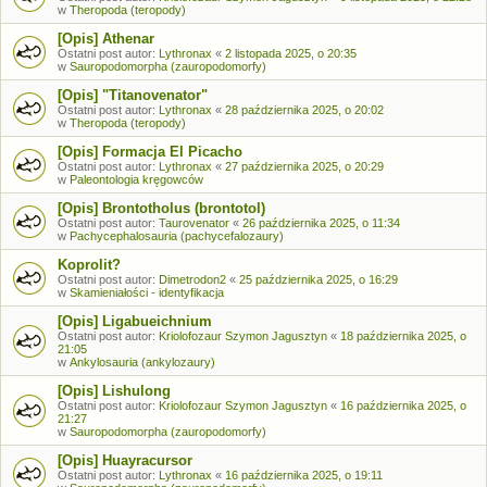
w
Theropoda (teropody)
[Opis] Athenar
Ostatni post autor:
Lythronax
«
2 listopada 2025, o 20:35
w
Sauropodomorpha (zauropodomorfy)
[Opis] "Titanovenator"
Ostatni post autor:
Lythronax
«
28 października 2025, o 20:02
w
Theropoda (teropody)
[Opis] Formacja El Picacho
Ostatni post autor:
Lythronax
«
27 października 2025, o 20:29
w
Paleontologia kręgowców
[Opis] Brontotholus (brontotol)
Ostatni post autor:
Taurovenator
«
26 października 2025, o 11:34
w
Pachycephalosauria (pachycefalozaury)
Koprolit?
Ostatni post autor:
Dimetrodon2
«
25 października 2025, o 16:29
w
Skamieniałości - identyfikacja
[Opis] Ligabueichnium
Ostatni post autor:
Kriolofozaur Szymon Jagusztyn
«
18 października 2025, o
21:05
w
Ankylosauria (ankylozaury)
[Opis] Lishulong
Ostatni post autor:
Kriolofozaur Szymon Jagusztyn
«
16 października 2025, o
21:27
w
Sauropodomorpha (zauropodomorfy)
[Opis] Huayracursor
Ostatni post autor:
Lythronax
«
16 października 2025, o 19:11