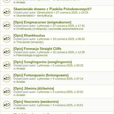
w
Avialae
Skamieniałe drewno z Piasków Polodowcowych?
Ostatni post autor:
Dimetrodon2
«
27 czerwca 2025, o 19:33
w
Skamieniałości - identyfikacja
[Opis] Enigmacursor (enigmakursor)
Ostatni post autor:
Lythronax
«
27 czerwca 2025, o 17:31
w
Ornithopoda (ornitopody) i pozostałe ptasiomiedniczne
[Opis] Khankhuuluu
Ostatni post autor:
Lythronax
«
19 czerwca 2025, o 06:42
w
Theropoda (teropody)
[Opis] Formacja Straight Cliffs
Ostatni post autor:
Lythronax
«
15 czerwca 2025, o 12:35
w
Paleontologia kręgowców
[Opis] Songlingornis (songlingornis)
Ostatni post autor:
Lythronax
«
5 czerwca 2025, o 09:23
w
Avialae
[Opis] Fortunguavis (fortunguawis)
Ostatni post autor:
Lythronax
«
4 czerwca 2025, o 07:14
w
Avialae
[Opis] Jibeinia (dżibeinia)
Ostatni post autor:
Lythronax
«
3 czerwca 2025, o 15:52
w
Avialae
[Opis] Vescornis (weskornis)
Ostatni post autor:
Lythronax
«
3 czerwca 2025, o 15:51
w
Avialae