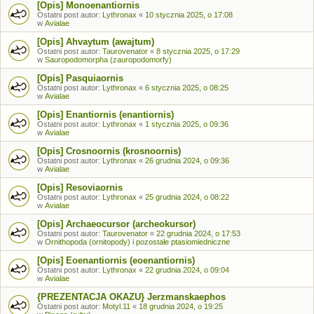
[Opis] Monoenantiornis
Ostatni post autor:
Lythronax
«
10 stycznia 2025, o 17:08
w
Avialae
[Opis] Ahvaytum (awajtum)
Ostatni post autor:
Taurovenator
«
8 stycznia 2025, o 17:29
w
Sauropodomorpha (zauropodomorfy)
[Opis] Pasquiaornis
Ostatni post autor:
Lythronax
«
6 stycznia 2025, o 08:25
w
Avialae
[Opis] Enantiornis (enantiornis)
Ostatni post autor:
Lythronax
«
1 stycznia 2025, o 09:36
w
Avialae
[Opis] Crosnoornis (krosnoornis)
Ostatni post autor:
Lythronax
«
26 grudnia 2024, o 09:36
w
Avialae
[Opis] Resoviaornis
Ostatni post autor:
Lythronax
«
25 grudnia 2024, o 08:22
w
Avialae
[Opis] Archaeocursor (archeokursor)
Ostatni post autor:
Taurovenator
«
22 grudnia 2024, o 17:53
w
Ornithopoda (ornitopody) i pozostałe ptasiomiedniczne
[Opis] Eoenantiornis (eoenantiornis)
Ostatni post autor:
Lythronax
«
22 grudnia 2024, o 09:04
w
Avialae
{PREZENTACJA OKAZU} Jerzmanskaephos
Ostatni post autor:
Motyl.11
«
18 grudnia 2024, o 19:25