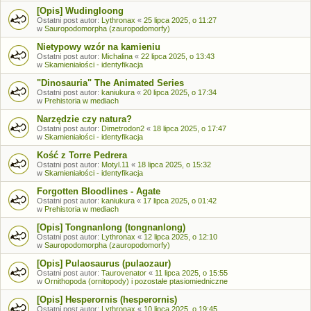
[Opis] Wudingloong
Ostatni post autor:
Lythronax
«
25 lipca 2025, o 11:27
w
Sauropodomorpha (zauropodomorfy)
Nietypowy wzór na kamieniu
Ostatni post autor:
Michalina
«
22 lipca 2025, o 13:43
w
Skamieniałości - identyfikacja
"Dinosauria" The Animated Series
Ostatni post autor:
kaniukura
«
20 lipca 2025, o 17:34
w
Prehistoria w mediach
Narzędzie czy natura?
Ostatni post autor:
Dimetrodon2
«
18 lipca 2025, o 17:47
w
Skamieniałości - identyfikacja
Kość z Torre Pedrera
Ostatni post autor:
Motyl.11
«
18 lipca 2025, o 15:32
w
Skamieniałości - identyfikacja
Forgotten Bloodlines - Agate
Ostatni post autor:
kaniukura
«
17 lipca 2025, o 01:42
w
Prehistoria w mediach
[Opis] Tongnanlong (tongnanlong)
Ostatni post autor:
Lythronax
«
12 lipca 2025, o 12:10
w
Sauropodomorpha (zauropodomorfy)
[Opis] Pulaosaurus (pulaozaur)
Ostatni post autor:
Taurovenator
«
11 lipca 2025, o 15:55
w
Ornithopoda (ornitopody) i pozostałe ptasiomiedniczne
[Opis] Hesperornis (hesperornis)
Ostatni post autor:
Lythronax
«
10 lipca 2025, o 19:45