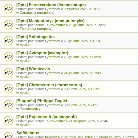
[Opis] Ferenceratops (ferenceratops)
Ostatni post autor:
Lythronax
«
9 stycznia 2026, o 10:58
w
Ceratopsia (ceratopsy)
[Opis] Manipulonyx (manipulonyks)
Ostatni post autor:
Taurovenator
«
29 grudnia 2025, o 20:22
w
Theropoda (teropody)
[Opis] Sobniogallus
Ostatni post autor:
Lythronax
«
26 grudnia 2025, o 11:04
w
Avialae
[Opis] Aviraptor (awiraptor)
Ostatni post autor:
Lythronax
«
25 grudnia 2025, o 08:28
w
Avialae
[Opis] Winnicavis
Ostatni post autor:
Lythronax
«
24 grudnia 2025, o 07:49
w
Avialae
[Opis] Chromeornis (chromeornis)
Ostatni post autor:
Lythronax
«
8 grudnia 2025, o 12:32
w
Avialae
[Biografia] Philippe Taquet
Ostatni post autor:
Lythronax
«
3 grudnia 2025, o 21:51
w
Paleontolodzy
[Opis] Pujatopouli (pujatopouli)
Ostatni post autor:
Taurovenator
«
21 listopada 2025, o 20:46
w
Avialae
Salfitichnus
Ostatni post autor:
Kriolofozaur Szymon Jagusztyn
«
9 listopada 2025, o 22:28