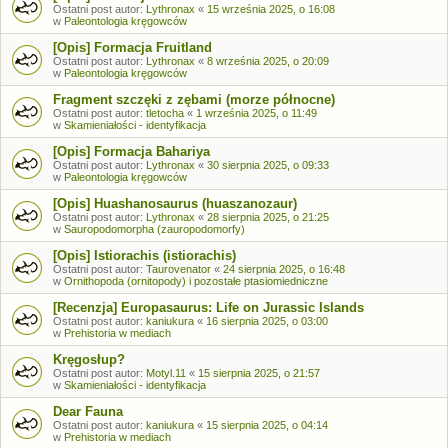
Ostatni post autor:
Lythronax
«
15 września 2025, o 16:08
w
Paleontologia kręgowców
[Opis] Formacja Fruitland
Ostatni post autor:
Lythronax
«
8 września 2025, o 20:09
w
Paleontologia kręgowców
Fragment szczęki z zębami (morze północne)
Ostatni post autor:
tletocha
«
1 września 2025, o 11:49
w
Skamieniałości - identyfikacja
[Opis] Formacja Bahariya
Ostatni post autor:
Lythronax
«
30 sierpnia 2025, o 09:33
w
Paleontologia kręgowców
[Opis] Huashanosaurus (huaszanozaur)
Ostatni post autor:
Lythronax
«
28 sierpnia 2025, o 21:25
w
Sauropodomorpha (zauropodomorfy)
[Opis] Istiorachis (istiorachis)
Ostatni post autor:
Taurovenator
«
24 sierpnia 2025, o 16:48
w
Ornithopoda (ornitopody) i pozostałe ptasiomiedniczne
[Recenzja] Europasaurus: Life on Jurassic Islands
Ostatni post autor:
kaniukura
«
16 sierpnia 2025, o 03:00
w
Prehistoria w mediach
Kręgosłup?
Ostatni post autor:
Motyl.11
«
15 sierpnia 2025, o 21:57
w
Skamieniałości - identyfikacja
Dear Fauna
Ostatni post autor:
kaniukura
«
15 sierpnia 2025, o 04:14
w
Prehistoria w mediach