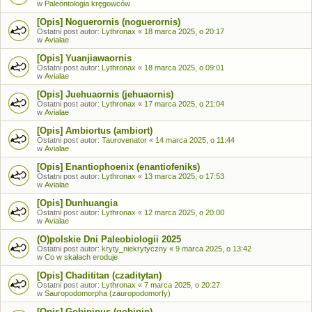
w
Paleontologia kręgowców
[Opis] Noguerornis (noguerornis)
Ostatni post autor:
Lythronax
«
18 marca 2025, o 20:17
w
Avialae
[Opis] Yuanjiawaornis
Ostatni post autor:
Lythronax
«
18 marca 2025, o 09:01
w
Avialae
[Opis] Juehuaornis (jehuaornis)
Ostatni post autor:
Lythronax
«
17 marca 2025, o 21:04
w
Avialae
[Opis] Ambiortus (ambiort)
Ostatni post autor:
Taurovenator
«
14 marca 2025, o 11:44
w
Avialae
[Opis] Enantiophoenix (enantiofeniks)
Ostatni post autor:
Lythronax
«
13 marca 2025, o 17:53
w
Avialae
[Opis] Dunhuangia
Ostatni post autor:
Lythronax
«
12 marca 2025, o 20:00
w
Avialae
(O)polskie Dni Paleobiologii 2025
Ostatni post autor:
kryty_niekrytyczny
«
9 marca 2025, o 13:42
w
Co w skałach eroduje
[Opis] Chadititan (czaditytan)
Ostatni post autor:
Lythronax
«
7 marca 2025, o 20:27
w
Sauropodomorpha (zauropodomorfy)
[Opis] Gobipipus (gobipip)