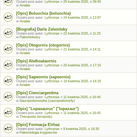
Ostatni post autor:
Lythronax
«
25 kwietnia 2025, o 09:45
w
Avialae
[Opis] Boluochia (boluochia)
Ostatni post autor:
Lythronax
«
24 kwietnia 2025, o 12:07
w
Avialae
[Biografia] Darla Zelenitsky
Ostatni post autor:
Lythronax
«
22 kwietnia 2025, o 11:25
w
Paleontolodzy
[Opis] Otogornis (otogornis)
Ostatni post autor:
Lythronax
«
21 kwietnia 2025, o 14:11
w
Avialae
[Opis] Alethoalaornis
Ostatni post autor:
Lythronax
«
20 kwietnia 2025, o 17:10
w
Avialae
[Opis] Sapeornis (sapeornis)
Ostatni post autor:
Lythronax
«
19 kwietnia 2025, o 14:19
w
Avialae
[Opis] Cienciargentina
Ostatni post autor:
Lythronax
«
11 kwietnia 2025, o 16:44
w
Sauropodomorpha (zauropodomorfy)
[Opis] "Lopasaurus" ("lopazaur")
Ostatni post autor:
Lythronax
«
11 kwietnia 2025, o 16:43
w
Theropoda (teropody)
[Opis] Formacja Elrhaz
Ostatni post autor:
Lythronax
«
9 kwietnia 2025, o 18:30
w
Paleontologia kręgowców