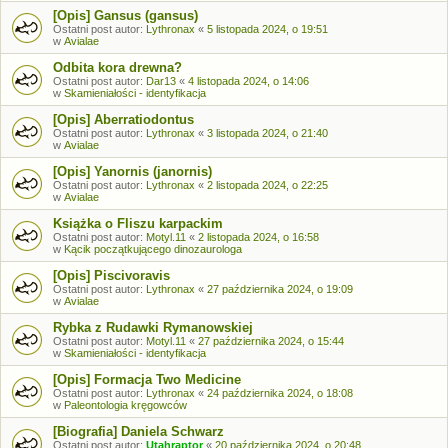
[Opis] Gansus (gansus)
Ostatni post autor:
Lythronax
«
5 listopada 2024, o 19:51
w
Avialae
Odbita kora drewna?
Ostatni post autor:
Dar13
«
4 listopada 2024, o 14:06
w
Skamieniałości - identyfikacja
[Opis] Aberratiodontus
Ostatni post autor:
Lythronax
«
3 listopada 2024, o 21:40
w
Avialae
[Opis] Yanornis (janornis)
Ostatni post autor:
Lythronax
«
2 listopada 2024, o 22:25
w
Avialae
Książka o Fliszu karpackim
Ostatni post autor:
Motyl.11
«
2 listopada 2024, o 16:58
w
Kącik początkującego dinozaurologa
[Opis] Piscivoravis
Ostatni post autor:
Lythronax
«
27 października 2024, o 19:09
w
Avialae
Rybka z Rudawki Rymanowskiej
Ostatni post autor:
Motyl.11
«
27 października 2024, o 15:44
w
Skamieniałości - identyfikacja
[Opis] Formacja Two Medicine
Ostatni post autor:
Lythronax
«
24 października 2024, o 18:08
w
Paleontologia kręgowców
[Biografia] Daniela Schwarz
Ostatni post autor:
Utahraptor
«
20 października 2024, o 20:48