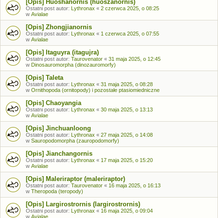
[Opis] Huoshanornis (huoszanornis)
Ostatni post autor:
Lythronax
«
2 czerwca 2025, o 08:25
w
Avialae
[Opis] Zhongjianornis
Ostatni post autor:
Lythronax
«
1 czerwca 2025, o 07:55
w
Avialae
[Opis] Itaguyra (itagujra)
Ostatni post autor:
Taurovenator
«
31 maja 2025, o 12:45
w
Dinosauromorpha (dinozauromorfy)
[Opis] Taleta
Ostatni post autor:
Lythronax
«
31 maja 2025, o 08:28
w
Ornithopoda (ornitopody) i pozostałe ptasiomiedniczne
[Opis] Chaoyangia
Ostatni post autor:
Lythronax
«
30 maja 2025, o 13:13
w
Avialae
[Opis] Jinchuanloong
Ostatni post autor:
Lythronax
«
27 maja 2025, o 14:08
w
Sauropodomorpha (zauropodomorfy)
[Opis] Jianchangornis
Ostatni post autor:
Lythronax
«
17 maja 2025, o 15:20
w
Avialae
[Opis] Maleriraptor (maleriraptor)
Ostatni post autor:
Taurovenator
«
16 maja 2025, o 16:13
w
Theropoda (teropody)
[Opis] Largirostrornis (largirostrornis)
Ostatni post autor:
Lythronax
«
16 maja 2025, o 09:04
w
Avialae