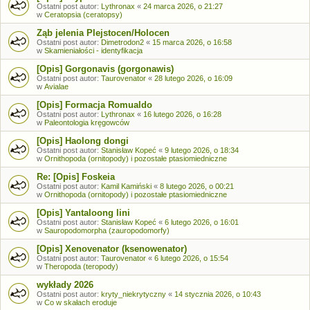
Ostatni post autor:
Lythronax
«
24 marca 2026, o 21:27
w
Ceratopsia (ceratopsy)
Ząb jelenia Plejstocen/Holocen
Ostatni post autor:
Dimetrodon2
«
15 marca 2026, o 16:58
w
Skamieniałości - identyfikacja
[Opis] Gorgonavis (gorgonawis)
Ostatni post autor:
Taurovenator
«
28 lutego 2026, o 16:09
w
Avialae
[Opis] Formacja Romualdo
Ostatni post autor:
Lythronax
«
16 lutego 2026, o 16:28
w
Paleontologia kręgowców
[Opis] Haolong dongi
Ostatni post autor:
Stanisław Kopeć
«
9 lutego 2026, o 18:34
w
Ornithopoda (ornitopody) i pozostałe ptasiomiedniczne
Re: [Opis] Foskeia
Ostatni post autor:
Kamil Kamiński
«
8 lutego 2026, o 00:21
w
Ornithopoda (ornitopody) i pozostałe ptasiomiedniczne
[Opis] Yantaloong lini
Ostatni post autor:
Stanisław Kopeć
«
6 lutego 2026, o 16:01
w
Sauropodomorpha (zauropodomorfy)
[Opis] Xenovenator (ksenowenator)
Ostatni post autor:
Taurovenator
«
6 lutego 2026, o 15:54
w
Theropoda (teropody)
wykłady 2026
Ostatni post autor:
kryty_niekrytyczny
«
14 stycznia 2026, o 10:43
w
Co w skałach eroduje