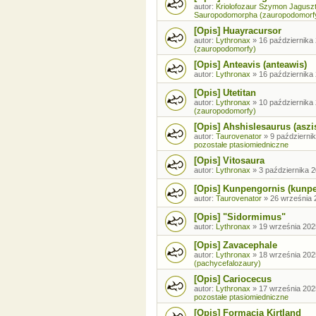
autor:
Kriolofozaur Szymon Jagusz
Sauropodomorpha (zauropodomorf
[Opis] Huayracursor
autor:
Lythronax
»
16 października 
(zauropodomorfy)
[Opis] Anteavis (anteawis)
autor:
Lythronax
»
16 października 
[Opis] Utetitan
autor:
Lythronax
»
10 października 
(zauropodomorfy)
[Opis] Ahshislesaurus (aszi
autor:
Taurovenator
»
9 październik
pozostałe ptasiomiedniczne
[Opis] Vitosaura
autor:
Lythronax
»
3 października 2
[Opis] Kunpengornis (kunp
autor:
Taurovenator
»
26 września 
[Opis] "Sidormimus"
autor:
Lythronax
»
19 września 202
[Opis] Zavacephale
autor:
Lythronax
»
18 września 202
(pachycefalozaury)
[Opis] Cariocecus
autor:
Lythronax
»
17 września 202
pozostałe ptasiomiedniczne
[Opis] Formacja Kirtland