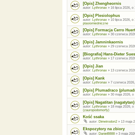
[Opis] Zhengheornis
autor:
Lythronax
»
16 lipca 2026, o
[Opis] Plesiolophus
autor:
Lythronax
»
10 lipca 2026, o
ptasiomiedniczne
[Opis] Formacja Cerro Huer
autor:
Lythronax
»
30 czerwca 2026
[Opis] Jamninkaornis
autor:
Lythronax
»
29 czerwca 2026
[Biografia] Hans-Dieter Sue
autor:
Lythronax
»
17 czerwca 2026
[Opis] Jian
autor:
Lythronax
»
13 czerwca 2026
[Opis] Kank
autor:
Lythronax
»
7 czerwca 2026,
[Opis] Plumadraco (plumad
autor:
Lythronax
»
30 maja 2026, o
[Opis] Nagatitan (nagatytan)
autor:
Lythronax
»
18 maja 2026, o
(zauropodomorfy)
Kość ssaka
autor:
Dimetrodon2
»
13 maja 2
Ekspozytory na zbiory
autor:
Daniel8888
»
3 maja 202