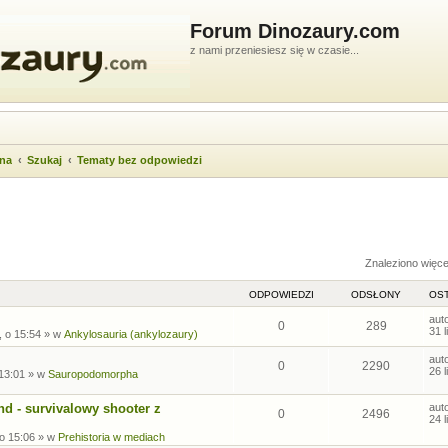
Forum Dinozaury.com
z nami przeniesiesz się w czasie...
wna
Szukaj
Tematy bez odpowiedzi
ukiwanie zaawansowane
Znaleziono więc
ODPOWIEDZI
ODSŁONY
OST
aut
0
289
31 
, o 15:54
» w
Ankylosauria (ankylozaury)
aut
0
2290
26 
 13:01
» w
Sauropodomorpha
nd - survivalowy shooter z
aut
0
2496
24 
 o 15:06
» w
Prehistoria w mediach