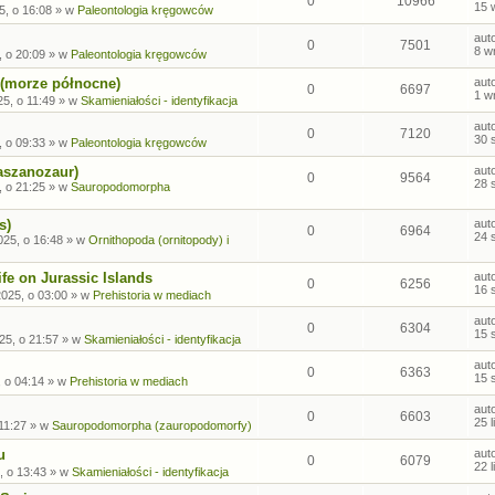
0
10966
15 
5, o 16:08
» w
Paleontologia kręgowców
aut
0
7501
8 w
, o 20:09
» w
Paleontologia kręgowców
 (morze północne)
aut
0
6697
1 w
5, o 11:49
» w
Skamieniałości - identyfikacja
aut
0
7120
30 
, o 09:33
» w
Paleontologia kręgowców
aszanozaur)
aut
0
9564
28 
, o 21:25
» w
Sauropodomorpha
s)
aut
0
6964
24 
025, o 16:48
» w
Ornithopoda (ornitopody) i
fe on Jurassic Islands
aut
0
6256
16 
2025, o 03:00
» w
Prehistoria w mediach
aut
0
6304
15 
25, o 21:57
» w
Skamieniałości - identyfikacja
aut
0
6363
15 
, o 04:14
» w
Prehistoria w mediach
aut
0
6603
25 
 11:27
» w
Sauropodomorpha (zauropodomorfy)
u
aut
0
6079
22 
, o 13:43
» w
Skamieniałości - identyfikacja