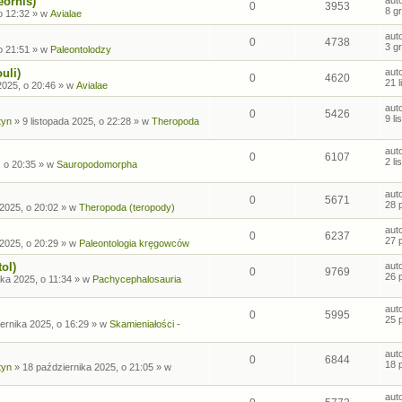
eornis)
0
3953
8 g
o 12:32
» w
Avialae
aut
0
4738
3 g
o 21:51
» w
Paleontolodzy
uli)
aut
0
4620
21 
2025, o 20:46
» w
Avialae
aut
0
5426
9 l
tyn
»
9 listopada 2025, o 22:28
» w
Theropoda
aut
0
6107
2 l
, o 20:35
» w
Sauropodomorpha
aut
0
5671
28 
2025, o 20:02
» w
Theropoda (teropody)
aut
0
6237
27 
2025, o 20:29
» w
Paleontologia kręgowców
ol)
aut
0
9769
26 
ka 2025, o 11:34
» w
Pachycephalosauria
aut
0
5995
25 
ernika 2025, o 16:29
» w
Skamieniałości -
aut
0
6844
18 
tyn
»
18 października 2025, o 21:05
» w
aut