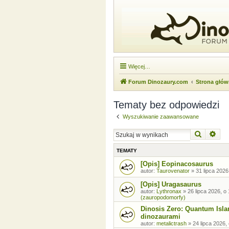
Więcej…
Forum Dinozaury.com
Strona głó
Tematy bez odpowiedzi
Wyszukiwanie zaawansowane
Szukaj
Wysz
TEMATY
[Opis] Eopinacosaurus
autor:
Taurovenator
»
31 lipca 2026
[Opis] Uragasaurus
autor:
Lythronax
»
26 lipca 2026, o
(zauropodomorfy)
Dinosis Zero: Quantum Isla
dinozaurami
autor:
metalictrash
»
24 lipca 2026,