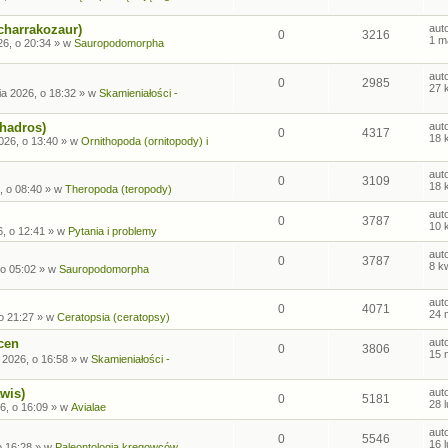
charrakozaur)
aut
0
3216
1 m
26, o 20:34
» w
Sauropodomorpha
aut
0
2985
27 
ia 2026, o 18:32
» w
Skamieniałości -
ohadros)
aut
0
4317
18 
026, o 13:40
» w
Ornithopoda (ornitopody) i
aut
0
3109
18 
, o 08:40
» w
Theropoda (teropody)
aut
0
3787
10 
6, o 12:41
» w
Pytania i problemy
aut
0
3787
8 k
 o 05:02
» w
Sauropodomorpha
aut
0
4071
24 
o 21:27
» w
Ceratopsia (ceratopsy)
cen
aut
0
3806
15 
 2026, o 16:58
» w
Skamieniałości -
wis)
aut
0
5181
28 
6, o 16:09
» w
Avialae
aut
0
5546
16 
o 16:28
» w
Paleontologia kręgowców