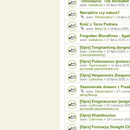
"Dinosauria" The Animated 
autor:
kaniukura
»
20 lipca 2025, o 
Narzędzie czy natura?
autor:
Dimetrodon2
»
18 lipca 
Kość z Torre Pedrera
autor:
Motyl.11
»
18 lipca 2025,
Forgotten Bloodlines - Agat
autor:
kaniukura
»
17 lipca 2025, o 
[Opis] Tongnanlong (tongn
autor:
Lythronax
»
12 lipca 2025, o
(zauropodomorfy)
[Opis] Pulaosaurus (pulaoz
autor:
Taurovenator
»
11 lipca 2025
pozostałe ptasiomiedniczne
[Opis] Hesperornis (hespero
autor:
Lythronax
»
10 lipca 2025, o
Skamieniałe drewno z Pia
autor:
Dimetrodon2
»
27 czerw
identyfikacja
[Opis] Enigmacursor (enig
autor:
Lythronax
»
27 czerwca 2025
pozostałe ptasiomiedniczne
[Opis] Khankhuuluu
autor:
Lythronax
»
19 czerwca 2025
[Opis] Formacja Straight Cli