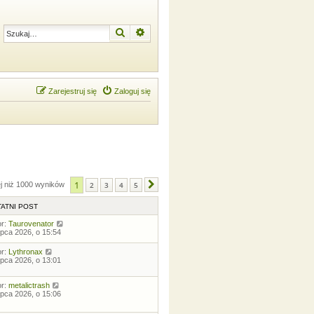
Szukaj
Wyszukiwanie zaawansowane
Zarejestruj się
Zaloguj się
1
ej niż 1000 wyników
2
3
4
5
Następna
ATNI POST
or:
Taurovenator
lipca 2026, o 15:54
or:
Lythronax
lipca 2026, o 13:01
or:
metalictrash
lipca 2026, o 15:06