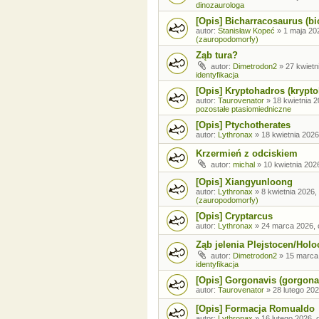
dinozaurologa
[Opis] Bicharracosaurus (bi
autor:
Stanisław Kopeć
»
1 maja 20
(zauropodomorfy)
Ząb tura?
autor:
Dimetrodon2
»
27 kwietn
identyfikacja
[Opis] Kryptohadros (krypt
autor:
Taurovenator
»
18 kwietnia 2
pozostałe ptasiomiedniczne
[Opis] Ptychotherates
autor:
Lythronax
»
18 kwietnia 2026
Krzermień z odciskiem
autor:
michal
»
10 kwietnia 202
[Opis] Xiangyunloong
autor:
Lythronax
»
8 kwietnia 2026,
(zauropodomorfy)
[Opis] Cryptarcus
autor:
Lythronax
»
24 marca 2026, 
Ząb jelenia Plejstocen/Holo
autor:
Dimetrodon2
»
15 marca
identyfikacja
[Opis] Gorgonavis (gorgona
autor:
Taurovenator
»
28 lutego 202
[Opis] Formacja Romualdo
autor:
Lythronax
»
16 lutego 2026, 