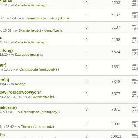
Series
aut
0
6203
20 
17:34
» w
Prehistoria w mediach
aut
0
6137
18 
2025, o 17:47
» w
Skamieniałości - identyfikacja
aut
0
6107
18 
 o 15:32
» w
Skamieniałości - identyfikacja
e
aut
0
6158
17 
01:42
» w
Prehistoria w mediach
anlong)
aut
0
6624
12 
 12:10
» w
Sauropodomorpha
aur)
aut
0
7651
11 
, o 15:55
» w
Ornithopoda (ornitopody) i
rnis)
aut
0
7348
10 
 19:45
» w
Avialae
sków Polodowcowych?
aut
0
6377
27 
ca 2025, o 19:33
» w
Skamieniałości -
makursor)
aut
0
7071
27 
, o 17:31
» w
Ornithopoda (ornitopody) i
aut
0
6903
19 
, o 06:42
» w
Theropoda (teropody)
ffs
aut
0
10912
15 