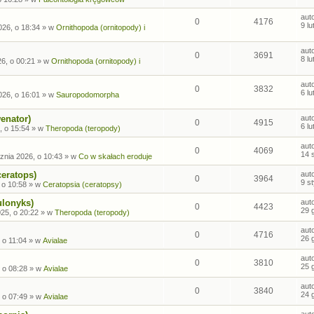
aut
0
4176
9 l
026, o 18:34
» w
Ornithopoda (ornitopody) i
aut
0
3691
8 l
26, o 00:21
» w
Ornithopoda (ornitopody) i
aut
0
3832
6 l
026, o 16:01
» w
Sauropodomorpha
enator)
aut
0
4915
6 l
, o 15:54
» w
Theropoda (teropody)
aut
0
4069
14 
znia 2026, o 10:43
» w
Co w skałach eroduje
ceratops)
aut
0
3964
9 s
 o 10:58
» w
Ceratopsia (ceratopsy)
ulonyks)
aut
0
4423
29 
25, o 20:22
» w
Theropoda (teropody)
aut
0
4716
26 
 o 11:04
» w
Avialae
aut
0
3810
25 
 o 08:28
» w
Avialae
aut
0
3840
24 
 o 07:49
» w
Avialae
aut