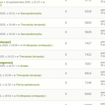
0
5772
16 
tyn
»
16 października 2025, o 21:27
» w
y)
aut
0
5319
16 
2025, o 19:11
» w
Sauropodomorpha
aut
0
5845
16 
2025, o 10:48
» w
Theropoda (teropody)
aut
0
5829
10 
2025, o 19:42
» w
Sauropodomorpha
slezaur)
aut
0
7427
9 p
a 2025, o 18:09
» w
Ornithopoda (ornitopody) i
aut
0
7422
3 p
025, o 14:22
» w
Theropoda (teropody)
engornis)
aut
0
7057
26 
2025, o 16:47
» w
Avialae
aut
0
6814
19 
5, o 13:30
» w
Theropoda (teropody)
aut
0
7148
18 
5, o 11:32
» w
Pachycephalosauria
aut
0
6500
17 
5, o 18:53
» w
Ornithopoda (ornitopody) i
aut