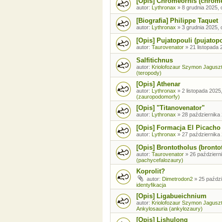
[Opis] Chromeornis (chrom
autor:
Lythronax
»
8 grudnia 2025, 
[Biografia] Philippe Taquet
autor:
Lythronax
»
3 grudnia 2025, 
[Opis] Pujatopouli (pujatopo
autor:
Taurovenator
»
21 listopada 
Salfitichnus
autor:
Kriolofozaur Szymon Jagusz
(teropody)
[Opis] Athenar
autor:
Lythronax
»
2 listopada 2025
(zauropodomorfy)
[Opis] "Titanovenator"
autor:
Lythronax
»
28 października 
[Opis] Formacja El Picacho
autor:
Lythronax
»
27 października 
[Opis] Brontotholus (brontot
autor:
Taurovenator
»
26 październi
(pachycefalozaury)
Koprolit?
autor:
Dimetrodon2
»
25 paździ
identyfikacja
[Opis] Ligabueichnium
autor:
Kriolofozaur Szymon Jagusz
Ankylosauria (ankylozaury)
[Opis] Lishulong