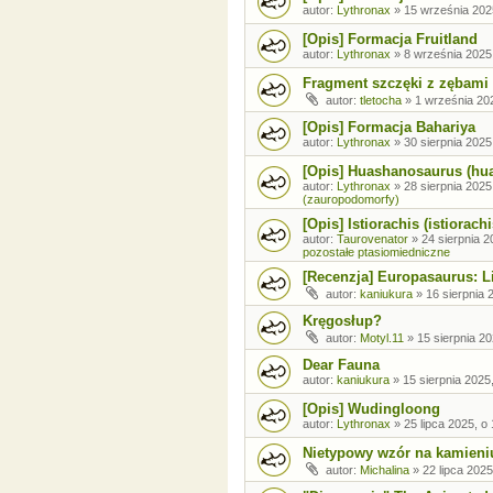
autor:
Lythronax
»
15 września 202
[Opis] Formacja Fruitland
autor:
Lythronax
»
8 września 2025
Fragment szczęki z zębami
autor:
tletocha
»
1 września 202
[Opis] Formacja Bahariya
autor:
Lythronax
»
30 sierpnia 2025
[Opis] Huashanosaurus (hu
autor:
Lythronax
»
28 sierpnia 2025
(zauropodomorfy)
[Opis] Istiorachis (istiorachi
autor:
Taurovenator
»
24 sierpnia 2
pozostałe ptasiomiedniczne
[Recenzja] Europasaurus: Li
autor:
kaniukura
»
16 sierpnia 
Kręgosłup?
autor:
Motyl.11
»
15 sierpnia 20
Dear Fauna
autor:
kaniukura
»
15 sierpnia 2025
[Opis] Wudingloong
autor:
Lythronax
»
25 lipca 2025, o
Nietypowy wzór na kamieni
autor:
Michalina
»
22 lipca 2025