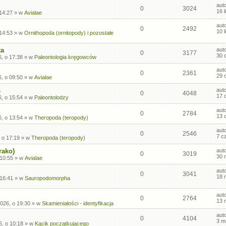
aut
0
3024
16 
 14:27
» w
Avialae
aut
0
2492
10 
 14:53
» w
Ornithopoda (ornitopody) i pozostałe
ta
aut
0
3177
30 
, o 17:38
» w
Paleontologia kręgowców
aut
0
2361
29 
, o 09:50
» w
Avialae
s
aut
0
4048
17 
, o 15:54
» w
Paleontolodzy
aut
0
2784
13 
, o 13:54
» w
Theropoda (teropody)
aut
0
2546
7 c
 o 17:19
» w
Theropoda (teropody)
rako)
aut
0
3019
30 
 10:55
» w
Avialae
aut
0
3041
18 
 16:41
» w
Sauropodomorpha
aut
0
2764
13 
026, o 19:30
» w
Skamieniałości - identyfikacja
aut
0
4104
3 m
6, o 10:18
» w
Kącik początkującego