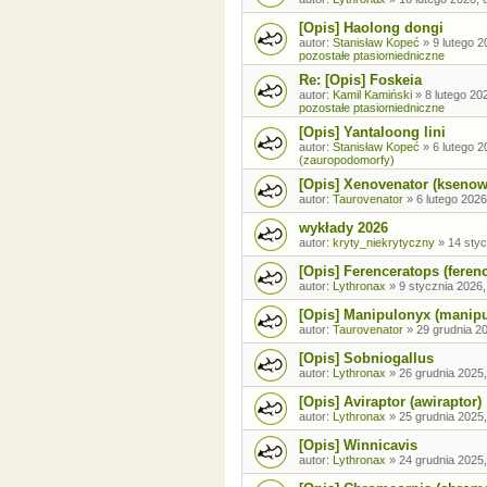
[Opis] Haolong dongi
autor:
Stanisław Kopeć
»
9 lutego 2
pozostałe ptasiomiedniczne
Re: [Opis] Foskeia
autor:
Kamil Kamiński
»
8 lutego 20
pozostałe ptasiomiedniczne
[Opis] Yantaloong lini
autor:
Stanisław Kopeć
»
6 lutego 2
(zauropodomorfy)
[Opis] Xenovenator (ksenow
autor:
Taurovenator
»
6 lutego 2026
wykłady 2026
autor:
kryty_niekrytyczny
»
14 styc
[Opis] Ferenceratops (feren
autor:
Lythronax
»
9 stycznia 2026,
[Opis] Manipulonyx (manip
autor:
Taurovenator
»
29 grudnia 20
[Opis] Sobniogallus
autor:
Lythronax
»
26 grudnia 2025,
[Opis] Aviraptor (awiraptor)
autor:
Lythronax
»
25 grudnia 2025,
[Opis] Winnicavis
autor:
Lythronax
»
24 grudnia 2025,