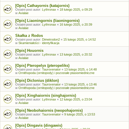
[Opis] Cathayornis (katajornis)
Ostatni post autor:
Lythronax
«
18 lutego 2025, o 09:29
w
Avialae
[Opis] Liaoningornis (liaoningornis)
Ostatni post autor:
Lythronax
«
16 lutego 2025, o 20:39
w
Avialae
Skałka z Rodos
Ostatni post autor:
Dimetrodon2
«
15 lutego 2025, o 14:52
w
Skamieniałości - identyfikacja
[Opis] Houornis
Ostatni post autor:
Lythronax
«
13 lutego 2025, o 20:32
w
Avialae
[Opis] Pteropelyx (pteropeliks)
Ostatni post autor:
Taurovenator
«
13 lutego 2025, o 14:48
w
Ornithopoda (ornitopody) i pozostałe ptasiomiedniczne
[Opis] Diclonius (diklon)
Ostatni post autor:
Taurovenator
«
13 lutego 2025, o 13:46
w
Ornithopoda (ornitopody) i pozostałe ptasiomiedniczne
[Opis] Xinghaiornis (singhajornis)
Ostatni post autor:
Lythronax
«
12 lutego 2025, o 23:04
w
Avialae
[Opis] Neobohaiornis (neopohajornis)
Ostatni post autor:
Taurovenator
«
9 lutego 2025, o 13:53
w
Avialae
[Opis] Dingavis (dingawis)