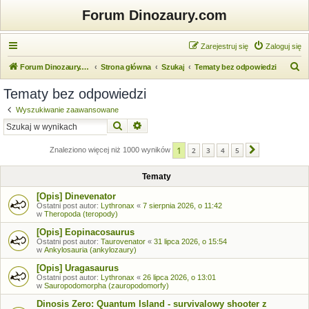
Forum Dinozaury.com
Zarejestruj się
Zaloguj się
S
Forum Dinozaury.com
Strona główna
Szukaj
Tematy bez odpowiedzi
z
Tematy bez odpowiedzi
u
Wyszukiwanie zaawansowane
k
Szukaj
Wyszukiwanie zaawansowane
a
1
j
Znaleziono więcej niż 1000 wyników
2
3
4
5
Następna
Tematy
[Opis] Dinevenator
Ostatni post autor:
Lythronax
«
7 sierpnia 2026, o 11:42
w
Theropoda (teropody)
[Opis] Eopinacosaurus
Ostatni post autor:
Taurovenator
«
31 lipca 2026, o 15:54
w
Ankylosauria (ankylozaury)
[Opis] Uragasaurus
Ostatni post autor:
Lythronax
«
26 lipca 2026, o 13:01
w
Sauropodomorpha (zauropodomorfy)
Dinosis Zero: Quantum Island - survivalowy shooter z