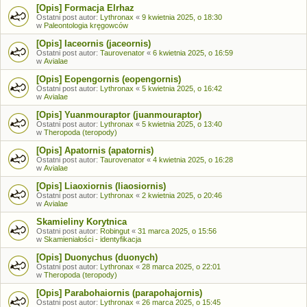
[Opis] Formacja Elrhaz
Ostatni post autor:
Lythronax
«
9 kwietnia 2025, o 18:30
w
Paleontologia kręgowców
[Opis] Iaceornis (jaceornis)
Ostatni post autor:
Taurovenator
«
6 kwietnia 2025, o 16:59
w
Avialae
[Opis] Eopengornis (eopengornis)
Ostatni post autor:
Lythronax
«
5 kwietnia 2025, o 16:42
w
Avialae
[Opis] Yuanmouraptor (juanmouraptor)
Ostatni post autor:
Lythronax
«
5 kwietnia 2025, o 13:40
w
Theropoda (teropody)
[Opis] Apatornis (apatornis)
Ostatni post autor:
Taurovenator
«
4 kwietnia 2025, o 16:28
w
Avialae
[Opis] Liaoxiornis (liaosiornis)
Ostatni post autor:
Lythronax
«
2 kwietnia 2025, o 20:46
w
Avialae
Skamieliny Korytnica
Ostatni post autor:
Robingut
«
31 marca 2025, o 15:56
w
Skamieniałości - identyfikacja
[Opis] Duonychus (duonych)
Ostatni post autor:
Lythronax
«
28 marca 2025, o 22:01
w
Theropoda (teropody)
[Opis] Parabohaiornis (parapohajornis)
Ostatni post autor:
Lythronax
«
26 marca 2025, o 15:45