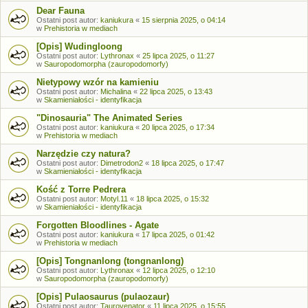
Dear Fauna
Ostatni post autor:
kaniukura
«
15 sierpnia 2025, o 04:14
w
Prehistoria w mediach
[Opis] Wudingloong
Ostatni post autor:
Lythronax
«
25 lipca 2025, o 11:27
w
Sauropodomorpha (zauropodomorfy)
Nietypowy wzór na kamieniu
Ostatni post autor:
Michalina
«
22 lipca 2025, o 13:43
w
Skamieniałości - identyfikacja
"Dinosauria" The Animated Series
Ostatni post autor:
kaniukura
«
20 lipca 2025, o 17:34
w
Prehistoria w mediach
Narzędzie czy natura?
Ostatni post autor:
Dimetrodon2
«
18 lipca 2025, o 17:47
w
Skamieniałości - identyfikacja
Kość z Torre Pedrera
Ostatni post autor:
Motyl.11
«
18 lipca 2025, o 15:32
w
Skamieniałości - identyfikacja
Forgotten Bloodlines - Agate
Ostatni post autor:
kaniukura
«
17 lipca 2025, o 01:42
w
Prehistoria w mediach
[Opis] Tongnanlong (tongnanlong)
Ostatni post autor:
Lythronax
«
12 lipca 2025, o 12:10
w
Sauropodomorpha (zauropodomorfy)
[Opis] Pulaosaurus (pulaozaur)
Ostatni post autor:
Taurovenator
«
11 lipca 2025, o 15:55