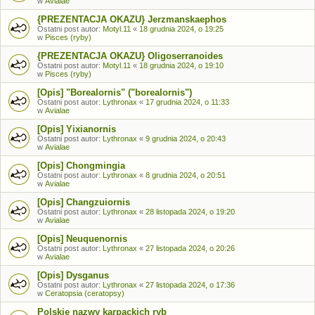
w
Avialae
{PREZENTACJA OKAZU} Jerzmanskaephos
Ostatni post autor:
Motyl.11
«
18 grudnia 2024, o 19:25
w
Pisces (ryby)
{PREZENTACJA OKAZU} Oligoserranoides
Ostatni post autor:
Motyl.11
«
18 grudnia 2024, o 19:10
w
Pisces (ryby)
[Opis] "Borealornis" ("borealornis")
Ostatni post autor:
Lythronax
«
17 grudnia 2024, o 11:33
w
Avialae
[Opis] Yixianornis
Ostatni post autor:
Lythronax
«
9 grudnia 2024, o 20:43
w
Avialae
[Opis] Chongmingia
Ostatni post autor:
Lythronax
«
8 grudnia 2024, o 20:51
w
Avialae
[Opis] Changzuiornis
Ostatni post autor:
Lythronax
«
28 listopada 2024, o 19:20
w
Avialae
[Opis] Neuquenornis
Ostatni post autor:
Lythronax
«
27 listopada 2024, o 20:26
w
Avialae
[Opis] Dysganus
Ostatni post autor:
Lythronax
«
27 listopada 2024, o 17:36
w
Ceratopsia (ceratopsy)
Polskie nazwy karpackich ryb