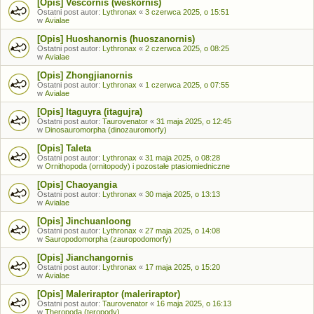
[Opis] Vescornis (weskornis)
Ostatni post autor:
Lythronax
«
3 czerwca 2025, o 15:51
w
Avialae
[Opis] Huoshanornis (huoszanornis)
Ostatni post autor:
Lythronax
«
2 czerwca 2025, o 08:25
w
Avialae
[Opis] Zhongjianornis
Ostatni post autor:
Lythronax
«
1 czerwca 2025, o 07:55
w
Avialae
[Opis] Itaguyra (itagujra)
Ostatni post autor:
Taurovenator
«
31 maja 2025, o 12:45
w
Dinosauromorpha (dinozauromorfy)
[Opis] Taleta
Ostatni post autor:
Lythronax
«
31 maja 2025, o 08:28
w
Ornithopoda (ornitopody) i pozostałe ptasiomiedniczne
[Opis] Chaoyangia
Ostatni post autor:
Lythronax
«
30 maja 2025, o 13:13
w
Avialae
[Opis] Jinchuanloong
Ostatni post autor:
Lythronax
«
27 maja 2025, o 14:08
w
Sauropodomorpha (zauropodomorfy)
[Opis] Jianchangornis
Ostatni post autor:
Lythronax
«
17 maja 2025, o 15:20
w
Avialae
[Opis] Maleriraptor (maleriraptor)
Ostatni post autor:
Taurovenator
«
16 maja 2025, o 16:13
w
Theropoda (teropody)