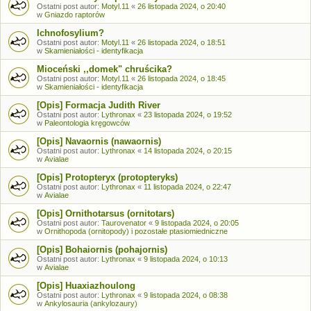
Ostatni post autor:
Motyl.11
«
26 listopada 2024, o 20:40
w
Gniazdo raptorów
Ichnofosylium?
Ostatni post autor:
Motyl.11
«
26 listopada 2024, o 18:51
w
Skamieniałości - identyfikacja
Mioceński ,,domek" chruścika?
Ostatni post autor:
Motyl.11
«
26 listopada 2024, o 18:45
w
Skamieniałości - identyfikacja
[Opis] Formacja Judith River
Ostatni post autor:
Lythronax
«
23 listopada 2024, o 19:52
w
Paleontologia kręgowców
[Opis] Navaornis (nawaornis)
Ostatni post autor:
Lythronax
«
14 listopada 2024, o 20:15
w
Avialae
[Opis] Protopteryx (protopteryks)
Ostatni post autor:
Lythronax
«
11 listopada 2024, o 22:47
w
Avialae
[Opis] Ornithotarsus (ornitotars)
Ostatni post autor:
Taurovenator
«
9 listopada 2024, o 20:05
w
Ornithopoda (ornitopody) i pozostałe ptasiomiedniczne
[Opis] Bohaiornis (pohajornis)
Ostatni post autor:
Lythronax
«
9 listopada 2024, o 10:13
w
Avialae
[Opis] Huaxiazhoulong
Ostatni post autor:
Lythronax
«
9 listopada 2024, o 08:38
w
Ankylosauria (ankylozaury)