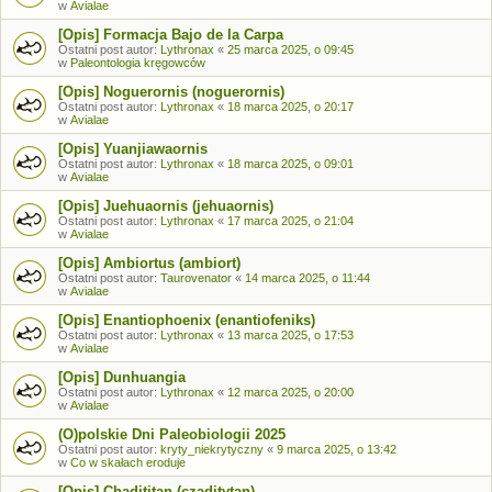
w
Avialae
[Opis] Formacja Bajo de la Carpa
Ostatni post autor:
Lythronax
«
25 marca 2025, o 09:45
w
Paleontologia kręgowców
[Opis] Noguerornis (noguerornis)
Ostatni post autor:
Lythronax
«
18 marca 2025, o 20:17
w
Avialae
[Opis] Yuanjiawaornis
Ostatni post autor:
Lythronax
«
18 marca 2025, o 09:01
w
Avialae
[Opis] Juehuaornis (jehuaornis)
Ostatni post autor:
Lythronax
«
17 marca 2025, o 21:04
w
Avialae
[Opis] Ambiortus (ambiort)
Ostatni post autor:
Taurovenator
«
14 marca 2025, o 11:44
w
Avialae
[Opis] Enantiophoenix (enantiofeniks)
Ostatni post autor:
Lythronax
«
13 marca 2025, o 17:53
w
Avialae
[Opis] Dunhuangia
Ostatni post autor:
Lythronax
«
12 marca 2025, o 20:00
w
Avialae
(O)polskie Dni Paleobiologii 2025
Ostatni post autor:
kryty_niekrytyczny
«
9 marca 2025, o 13:42
w
Co w skałach eroduje
[Opis] Chadititan (czaditytan)