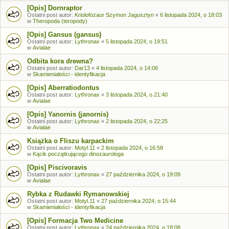
[Opis] Dornraptor
Ostatni post autor:
Kriolofozaur Szymon Jagusztyn
«
6 listopada 2024, o 18:03
w
Theropoda (teropody)
[Opis] Gansus (gansus)
Ostatni post autor:
Lythronax
«
5 listopada 2024, o 19:51
w
Avialae
Odbita kora drewna?
Ostatni post autor:
Dar13
«
4 listopada 2024, o 14:06
w
Skamieniałości - identyfikacja
[Opis] Aberratiodontus
Ostatni post autor:
Lythronax
«
3 listopada 2024, o 21:40
w
Avialae
[Opis] Yanornis (janornis)
Ostatni post autor:
Lythronax
«
2 listopada 2024, o 22:25
w
Avialae
Książka o Fliszu karpackim
Ostatni post autor:
Motyl.11
«
2 listopada 2024, o 16:58
w
Kącik początkującego dinozaurologa
[Opis] Piscivoravis
Ostatni post autor:
Lythronax
«
27 października 2024, o 19:09
w
Avialae
Rybka z Rudawki Rymanowskiej
Ostatni post autor:
Motyl.11
«
27 października 2024, o 15:44
w
Skamieniałości - identyfikacja
[Opis] Formacja Two Medicine
Ostatni post autor:
Lythronax
«
24 października 2024, o 18:08