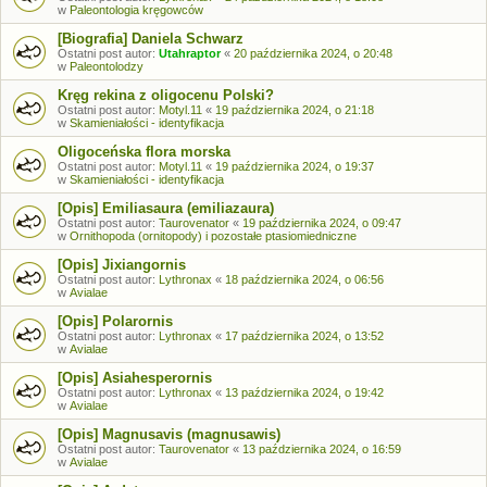
w
Paleontologia kręgowców
[Biografia] Daniela Schwarz
Ostatni post autor:
Utahraptor
«
20 października 2024, o 20:48
w
Paleontolodzy
Kręg rekina z oligocenu Polski?
Ostatni post autor:
Motyl.11
«
19 października 2024, o 21:18
w
Skamieniałości - identyfikacja
Oligoceńska flora morska
Ostatni post autor:
Motyl.11
«
19 października 2024, o 19:37
w
Skamieniałości - identyfikacja
[Opis] Emiliasaura (emiliazaura)
Ostatni post autor:
Taurovenator
«
19 października 2024, o 09:47
w
Ornithopoda (ornitopody) i pozostałe ptasiomiedniczne
[Opis] Jixiangornis
Ostatni post autor:
Lythronax
«
18 października 2024, o 06:56
w
Avialae
[Opis] Polarornis
Ostatni post autor:
Lythronax
«
17 października 2024, o 13:52
w
Avialae
[Opis] Asiahesperornis
Ostatni post autor:
Lythronax
«
13 października 2024, o 19:42
w
Avialae
[Opis] Magnusavis (magnusawis)
Ostatni post autor:
Taurovenator
«
13 października 2024, o 16:59
w
Avialae