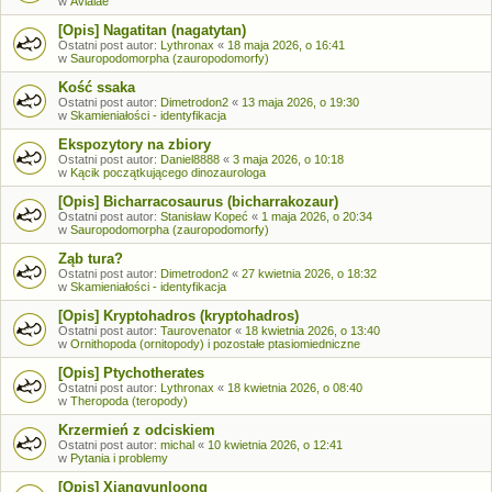
w
Avialae
[Opis] Nagatitan (nagatytan)
Ostatni post autor:
Lythronax
«
18 maja 2026, o 16:41
w
Sauropodomorpha (zauropodomorfy)
Kość ssaka
Ostatni post autor:
Dimetrodon2
«
13 maja 2026, o 19:30
w
Skamieniałości - identyfikacja
Ekspozytory na zbiory
Ostatni post autor:
Daniel8888
«
3 maja 2026, o 10:18
w
Kącik początkującego dinozaurologa
[Opis] Bicharracosaurus (bicharrakozaur)
Ostatni post autor:
Stanisław Kopeć
«
1 maja 2026, o 20:34
w
Sauropodomorpha (zauropodomorfy)
Ząb tura?
Ostatni post autor:
Dimetrodon2
«
27 kwietnia 2026, o 18:32
w
Skamieniałości - identyfikacja
[Opis] Kryptohadros (kryptohadros)
Ostatni post autor:
Taurovenator
«
18 kwietnia 2026, o 13:40
w
Ornithopoda (ornitopody) i pozostałe ptasiomiedniczne
[Opis] Ptychotherates
Ostatni post autor:
Lythronax
«
18 kwietnia 2026, o 08:40
w
Theropoda (teropody)
Krzermień z odciskiem
Ostatni post autor:
michal
«
10 kwietnia 2026, o 12:41
w
Pytania i problemy
[Opis] Xiangyunloong