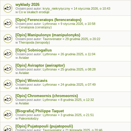
wykłady 2026
Ostatni post autor:
kryty_niekrytyczny
«
14 stycznia 2026, o 10:43
w
Co w skałach eroduje
[Opis] Ferenceratops (ferenceratops)
Ostatni post autor:
Lythronax
«
9 stycznia 2026, o 10:58
w
Ceratopsia (ceratopsy)
[Opis] Manipulonyx (manipulonyks)
Ostatni post autor:
Taurovenator
«
29 grudnia 2025, o 20:22
w
Theropoda (teropody)
[Opis] Sobniogallus
Ostatni post autor:
Lythronax
«
26 grudnia 2025, o 11:04
w
Avialae
[Opis] Aviraptor (awiraptor)
Ostatni post autor:
Lythronax
«
25 grudnia 2025, o 08:28
w
Avialae
[Opis] Winnicavis
Ostatni post autor:
Lythronax
«
24 grudnia 2025, o 07:49
w
Avialae
[Opis] Chromeornis (chromeornis)
Ostatni post autor:
Lythronax
«
8 grudnia 2025, o 12:32
w
Avialae
[Biografia] Philippe Taquet
Ostatni post autor:
Lythronax
«
3 grudnia 2025, o 21:51
w
Paleontolodzy
[Opis] Pujatopouli (pujatopouli)
Ostatni post autor:
Taurovenator
«
21 listopada 2025, o 20:46