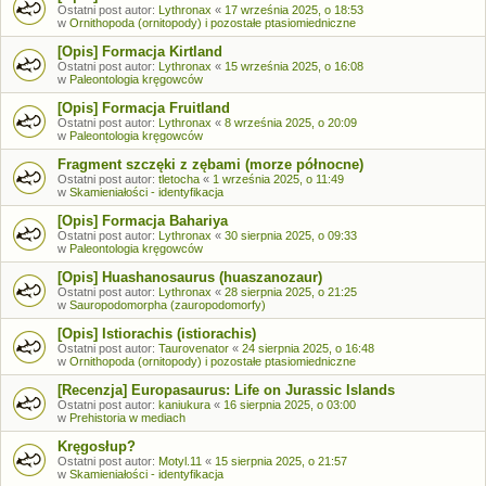
Ostatni post autor:
Lythronax
«
17 września 2025, o 18:53
w
Ornithopoda (ornitopody) i pozostałe ptasiomiedniczne
[Opis] Formacja Kirtland
Ostatni post autor:
Lythronax
«
15 września 2025, o 16:08
w
Paleontologia kręgowców
[Opis] Formacja Fruitland
Ostatni post autor:
Lythronax
«
8 września 2025, o 20:09
w
Paleontologia kręgowców
Fragment szczęki z zębami (morze północne)
Ostatni post autor:
tletocha
«
1 września 2025, o 11:49
w
Skamieniałości - identyfikacja
[Opis] Formacja Bahariya
Ostatni post autor:
Lythronax
«
30 sierpnia 2025, o 09:33
w
Paleontologia kręgowców
[Opis] Huashanosaurus (huaszanozaur)
Ostatni post autor:
Lythronax
«
28 sierpnia 2025, o 21:25
w
Sauropodomorpha (zauropodomorfy)
[Opis] Istiorachis (istiorachis)
Ostatni post autor:
Taurovenator
«
24 sierpnia 2025, o 16:48
w
Ornithopoda (ornitopody) i pozostałe ptasiomiedniczne
[Recenzja] Europasaurus: Life on Jurassic Islands
Ostatni post autor:
kaniukura
«
16 sierpnia 2025, o 03:00
w
Prehistoria w mediach
Kręgosłup?
Ostatni post autor:
Motyl.11
«
15 sierpnia 2025, o 21:57
w
Skamieniałości - identyfikacja