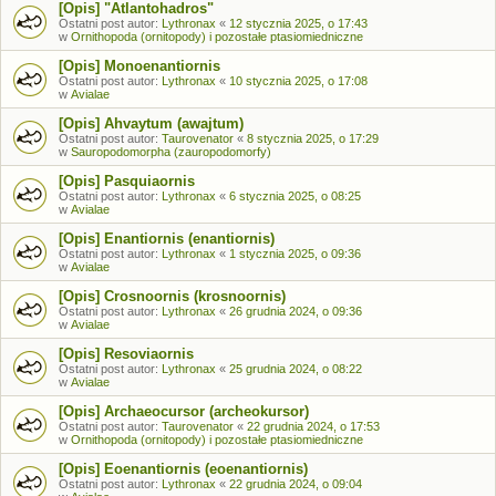
[Opis] "Atlantohadros"
Ostatni post autor:
Lythronax
«
12 stycznia 2025, o 17:43
w
Ornithopoda (ornitopody) i pozostałe ptasiomiedniczne
[Opis] Monoenantiornis
Ostatni post autor:
Lythronax
«
10 stycznia 2025, o 17:08
w
Avialae
[Opis] Ahvaytum (awajtum)
Ostatni post autor:
Taurovenator
«
8 stycznia 2025, o 17:29
w
Sauropodomorpha (zauropodomorfy)
[Opis] Pasquiaornis
Ostatni post autor:
Lythronax
«
6 stycznia 2025, o 08:25
w
Avialae
[Opis] Enantiornis (enantiornis)
Ostatni post autor:
Lythronax
«
1 stycznia 2025, o 09:36
w
Avialae
[Opis] Crosnoornis (krosnoornis)
Ostatni post autor:
Lythronax
«
26 grudnia 2024, o 09:36
w
Avialae
[Opis] Resoviaornis
Ostatni post autor:
Lythronax
«
25 grudnia 2024, o 08:22
w
Avialae
[Opis] Archaeocursor (archeokursor)
Ostatni post autor:
Taurovenator
«
22 grudnia 2024, o 17:53
w
Ornithopoda (ornitopody) i pozostałe ptasiomiedniczne
[Opis] Eoenantiornis (eoenantiornis)
Ostatni post autor:
Lythronax
«
22 grudnia 2024, o 09:04