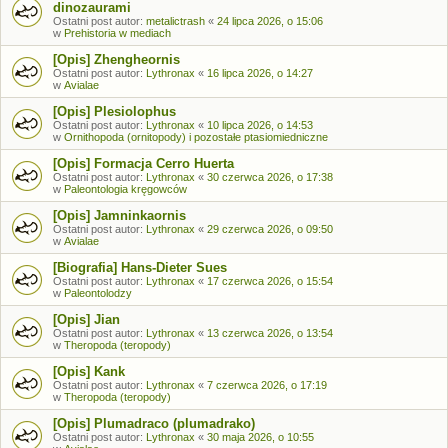
dinozaurami
Ostatni post autor:
metalictrash
«
24 lipca 2026, o 15:06
w
Prehistoria w mediach
[Opis] Zhengheornis
Ostatni post autor:
Lythronax
«
16 lipca 2026, o 14:27
w
Avialae
[Opis] Plesiolophus
Ostatni post autor:
Lythronax
«
10 lipca 2026, o 14:53
w
Ornithopoda (ornitopody) i pozostałe ptasiomiedniczne
[Opis] Formacja Cerro Huerta
Ostatni post autor:
Lythronax
«
30 czerwca 2026, o 17:38
w
Paleontologia kręgowców
[Opis] Jamninkaornis
Ostatni post autor:
Lythronax
«
29 czerwca 2026, o 09:50
w
Avialae
[Biografia] Hans-Dieter Sues
Ostatni post autor:
Lythronax
«
17 czerwca 2026, o 15:54
w
Paleontolodzy
[Opis] Jian
Ostatni post autor:
Lythronax
«
13 czerwca 2026, o 13:54
w
Theropoda (teropody)
[Opis] Kank
Ostatni post autor:
Lythronax
«
7 czerwca 2026, o 17:19
w
Theropoda (teropody)
[Opis] Plumadraco (plumadrako)
Ostatni post autor:
Lythronax
«
30 maja 2026, o 10:55