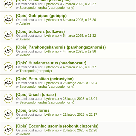
Ostatni post autor:
Lythronax
«
7 marca 2025, o 20:27
w
Sauropodomorpha (zauropodomorfy)
[Opis] Gobipipus (gobipip)
Ostatni post autor:
Lythronax
«
6 marca 2025, o 16:26
w
Avialae
[Opis] Sulcavis (sulkawis)
Ostatni post autor:
Lythronax
«
5 marca 2025, o 21:32
w
Avialae
[Opis] Parahongshanornis (parahongszanornis)
Ostatni post autor:
Lythronax
«
4 marca 2025, o 19:56
w
Avialae
[Opis] Huadanosaurus (huadanozaur)
Ostatni post autor:
Lythronax
«
4 marca 2025, o 10:37
w
Theropoda (teropody)
[Opis] Petrustitan (petrustytan)
Ostatni post autor:
Lythronax
«
25 lutego 2025, o 16:04
w
Sauropodomorpha (zauropodomorfy)
[Opis] Uriash (uriasz)
Ostatni post autor:
Lythronax
«
25 lutego 2025, o 16:04
w
Sauropodomorpha (zauropodomorfy)
[Opis] Gracilornis
Ostatni post autor:
Lythronax
«
21 lutego 2025, o 22:17
w
Avialae
[Opis] Eoconfuciusornis (eokonfuciuzornis)
Ostatni post autor:
Lythronax
«
20 lutego 2025, o 22:28
w
Avialae