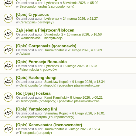
Ostatni post autor:
Lythronax
«
8 kwietnia 2026, o 05:02
w
Sauropodomorpha (zauropodomorfy)
[Opis] Cryptarcus
Ostatni post autor:
Lythronax
«
24 marca 2026, o 21:27
w
Ceratopsia (ceratopsy)
Ząb jelenia Plejstocen/Holocen
Ostatni post autor:
Dimetrodon2
«
15 marca 2026, o 16:58
w
Skamieniałości - identyfikacja
[Opis] Gorgonavis (gorgonawis)
Ostatni post autor:
Taurovenator
«
28 lutego 2026, o 16:09
w
Avialae
[Opis] Formacja Romualdo
Ostatni post autor:
Lythronax
«
16 lutego 2026, o 16:28
w
Paleontologia kręgowców
[Opis] Haolong dongi
Ostatni post autor:
Stanisław Kopeć
«
9 lutego 2026, o 18:34
w
Ornithopoda (ornitopody) i pozostałe ptasiomiedniczne
Re: [Opis] Foskeia
Ostatni post autor:
Kamil Kamiński
«
8 lutego 2026, o 00:21
w
Ornithopoda (ornitopody) i pozostałe ptasiomiedniczne
[Opis] Yantaloong lini
Ostatni post autor:
Stanisław Kopeć
«
6 lutego 2026, o 16:01
w
Sauropodomorpha (zauropodomorfy)
[Opis] Xenovenator (ksenowenator)
Ostatni post autor:
Taurovenator
«
6 lutego 2026, o 15:54
w
Theropoda (teropody)