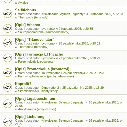
w
Avialae
Salfitichnus
Ostatni post autor:
Kriolofozaur Szymon Jagusztyn
«
9 listopada 2025, o 22:28
w
Theropoda (teropody)
[Opis] Athenar
Ostatni post autor:
Lythronax
«
2 listopada 2025, o 20:35
w
Sauropodomorpha (zauropodomorfy)
[Opis] "Titanovenator"
Ostatni post autor:
Lythronax
«
28 października 2025, o 20:02
w
Theropoda (teropody)
[Opis] Formacja El Picacho
Ostatni post autor:
Lythronax
«
27 października 2025, o 20:29
w
Paleontologia kręgowców
[Opis] Brontotholus (brontotol)
Ostatni post autor:
Taurovenator
«
26 października 2025, o 11:34
w
Pachycephalosauria (pachycefalozaury)
Koprolit?
Ostatni post autor:
Dimetrodon2
«
25 października 2025, o 16:29
w
Skamieniałości - identyfikacja
[Opis] Ligabueichnium
Ostatni post autor:
Kriolofozaur Szymon Jagusztyn
«
18 października 2025, o
21:05
w
Ankylosauria (ankylozaury)
[Opis] Lishulong
Ostatni post autor:
Kriolofozaur Szymon Jagusztyn
«
16 października 2025, o
21:27