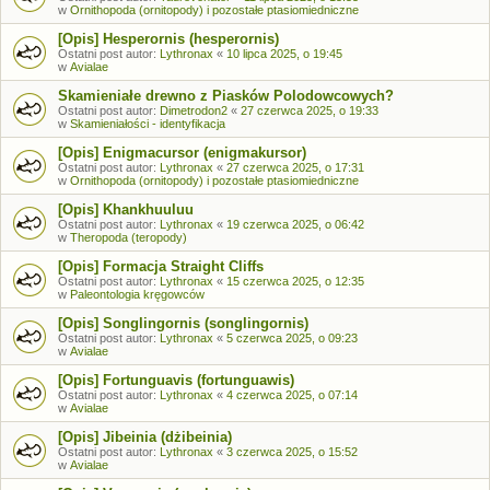
w
Ornithopoda (ornitopody) i pozostałe ptasiomiedniczne
[Opis] Hesperornis (hesperornis)
Ostatni post autor:
Lythronax
«
10 lipca 2025, o 19:45
w
Avialae
Skamieniałe drewno z Piasków Polodowcowych?
Ostatni post autor:
Dimetrodon2
«
27 czerwca 2025, o 19:33
w
Skamieniałości - identyfikacja
[Opis] Enigmacursor (enigmakursor)
Ostatni post autor:
Lythronax
«
27 czerwca 2025, o 17:31
w
Ornithopoda (ornitopody) i pozostałe ptasiomiedniczne
[Opis] Khankhuuluu
Ostatni post autor:
Lythronax
«
19 czerwca 2025, o 06:42
w
Theropoda (teropody)
[Opis] Formacja Straight Cliffs
Ostatni post autor:
Lythronax
«
15 czerwca 2025, o 12:35
w
Paleontologia kręgowców
[Opis] Songlingornis (songlingornis)
Ostatni post autor:
Lythronax
«
5 czerwca 2025, o 09:23
w
Avialae
[Opis] Fortunguavis (fortunguawis)
Ostatni post autor:
Lythronax
«
4 czerwca 2025, o 07:14
w
Avialae
[Opis] Jibeinia (dżibeinia)
Ostatni post autor:
Lythronax
«
3 czerwca 2025, o 15:52
w
Avialae