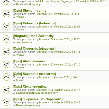
Ostatni post autor:
Kriolofozaur Szymon Jagusztyn
«
27 kwietnia 2025, o 12:15
w
Theropoda (teropody)
[Opis] Shengjingornis
Ostatni post autor:
Lythronax
«
25 kwietnia 2025, o 09:45
w
Avialae
[Opis] Boluochia (boluochia)
Ostatni post autor:
Lythronax
«
24 kwietnia 2025, o 12:07
w
Avialae
[Biografia] Darla Zelenitsky
Ostatni post autor:
Lythronax
«
22 kwietnia 2025, o 11:25
w
Paleontolodzy
[Opis] Otogornis (otogornis)
Ostatni post autor:
Lythronax
«
21 kwietnia 2025, o 14:11
w
Avialae
[Opis] Alethoalaornis
Ostatni post autor:
Lythronax
«
20 kwietnia 2025, o 17:10
w
Avialae
[Opis] Sapeornis (sapeornis)
Ostatni post autor:
Lythronax
«
19 kwietnia 2025, o 14:19
w
Avialae
[Opis] Cienciargentina
Ostatni post autor:
Lythronax
«
11 kwietnia 2025, o 16:44
w
Sauropodomorpha (zauropodomorfy)
[Opis] "Lopasaurus" ("lopazaur")
Ostatni post autor:
Lythronax
«
11 kwietnia 2025, o 16:43
w
Theropoda (teropody)