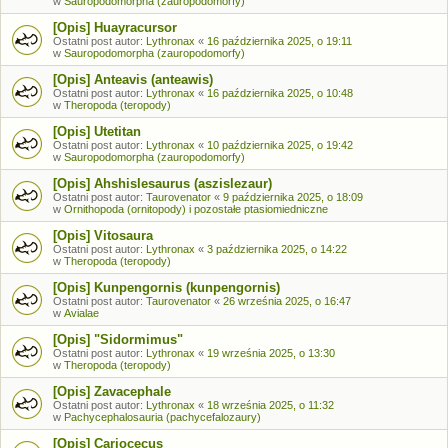
w
Sauropodomorpha (zauropodomorfy)
[Opis] Huayracursor
Ostatni post autor:
Lythronax
«
16 października 2025, o 19:11
w
Sauropodomorpha (zauropodomorfy)
[Opis] Anteavis (anteawis)
Ostatni post autor:
Lythronax
«
16 października 2025, o 10:48
w
Theropoda (teropody)
[Opis] Utetitan
Ostatni post autor:
Lythronax
«
10 października 2025, o 19:42
w
Sauropodomorpha (zauropodomorfy)
[Opis] Ahshislesaurus (aszislezaur)
Ostatni post autor:
Taurovenator
«
9 października 2025, o 18:09
w
Ornithopoda (ornitopody) i pozostałe ptasiomiedniczne
[Opis] Vitosaura
Ostatni post autor:
Lythronax
«
3 października 2025, o 14:22
w
Theropoda (teropody)
[Opis] Kunpengornis (kunpengornis)
Ostatni post autor:
Taurovenator
«
26 września 2025, o 16:47
w
Avialae
[Opis] "Sidormimus"
Ostatni post autor:
Lythronax
«
19 września 2025, o 13:30
w
Theropoda (teropody)
[Opis] Zavacephale
Ostatni post autor:
Lythronax
«
18 września 2025, o 11:32
w
Pachycephalosauria (pachycefalozaury)
[Opis] Cariocecus