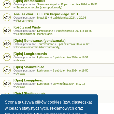
[Opis] Ardetosaurus
Ostatni post autor:
Stanisław Kopeć
«
11 października 2024, o 19:51
w
Sauropodomorpha (zauropodomorfy)
Analiza okazu z Fliszu karpackiego. Nr. 1
Ostatni post autor:
Motyl.11
«
9 października 2024, o 20:08
w
Pisces (ryby)
Kość z nad Wisły
Ostatni post autor:
Dimetrodon2
«
9 października 2024, o 18:45
w
Skamieniałości - identyfikacja
[Opis] Gondwanax (gondwanaks)
Ostatni post autor:
Taurovenator
«
5 października 2024, o 12:13
w
Dinosauromorpha (dinozauromorfy)
[Opis] Longirostravis
Ostatni post autor:
Lythronax
«
3 października 2024, o 19:51
w
Avialae
[Opis] Shanweiniao
Ostatni post autor:
Lythronax
«
3 października 2024, o 19:50
w
Avialae
[Opis] Longipteryx
Ostatni post autor:
Lythronax
«
28 września 2024, o 17:16
w
Avialae
[Opis] Shuilingornis
Ostatni post autor:
Lythronax
«
26 września 2024, o 17:53
w
Avialae
Strona ta używa plików cookies (tzw. ciasteczka)
w celach statystycznych, reklamowych oraz