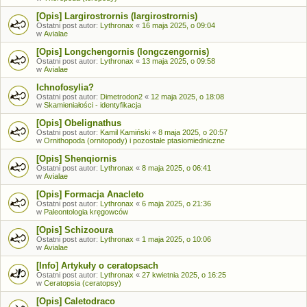
[Opis] Largirostrornis (largirostrornis)
Ostatni post autor:
Lythronax
«
16 maja 2025, o 09:04
w
Avialae
[Opis] Longchengornis (longczengornis)
Ostatni post autor:
Lythronax
«
13 maja 2025, o 09:58
w
Avialae
Ichnofosylia?
Ostatni post autor:
Dimetrodon2
«
12 maja 2025, o 18:08
w
Skamieniałości - identyfikacja
[Opis] Obelignathus
Ostatni post autor:
Kamil Kamiński
«
8 maja 2025, o 20:57
w
Ornithopoda (ornitopody) i pozostałe ptasiomiedniczne
[Opis] Shenqiornis
Ostatni post autor:
Lythronax
«
8 maja 2025, o 06:41
w
Avialae
[Opis] Formacja Anacleto
Ostatni post autor:
Lythronax
«
6 maja 2025, o 21:36
w
Paleontologia kręgowców
[Opis] Schizooura
Ostatni post autor:
Lythronax
«
1 maja 2025, o 10:06
w
Avialae
[Info] Artykuły o ceratopsach
Ostatni post autor:
Lythronax
«
27 kwietnia 2025, o 16:25
w
Ceratopsia (ceratopsy)
[Opis] Caletodraco