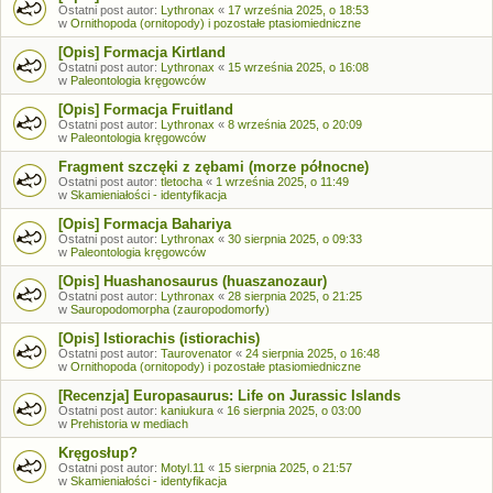
Ostatni post autor:
Lythronax
«
17 września 2025, o 18:53
w
Ornithopoda (ornitopody) i pozostałe ptasiomiedniczne
[Opis] Formacja Kirtland
Ostatni post autor:
Lythronax
«
15 września 2025, o 16:08
w
Paleontologia kręgowców
[Opis] Formacja Fruitland
Ostatni post autor:
Lythronax
«
8 września 2025, o 20:09
w
Paleontologia kręgowców
Fragment szczęki z zębami (morze północne)
Ostatni post autor:
tletocha
«
1 września 2025, o 11:49
w
Skamieniałości - identyfikacja
[Opis] Formacja Bahariya
Ostatni post autor:
Lythronax
«
30 sierpnia 2025, o 09:33
w
Paleontologia kręgowców
[Opis] Huashanosaurus (huaszanozaur)
Ostatni post autor:
Lythronax
«
28 sierpnia 2025, o 21:25
w
Sauropodomorpha (zauropodomorfy)
[Opis] Istiorachis (istiorachis)
Ostatni post autor:
Taurovenator
«
24 sierpnia 2025, o 16:48
w
Ornithopoda (ornitopody) i pozostałe ptasiomiedniczne
[Recenzja] Europasaurus: Life on Jurassic Islands
Ostatni post autor:
kaniukura
«
16 sierpnia 2025, o 03:00
w
Prehistoria w mediach
Kręgosłup?
Ostatni post autor:
Motyl.11
«
15 sierpnia 2025, o 21:57
w
Skamieniałości - identyfikacja