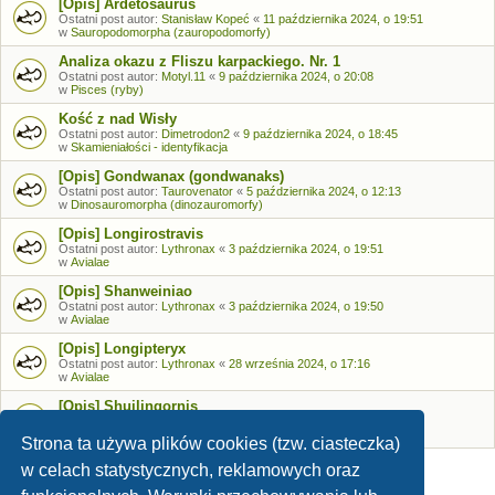
[Opis] Ardetosaurus
Ostatni post autor:
Stanisław Kopeć
«
11 października 2024, o 19:51
w
Sauropodomorpha (zauropodomorfy)
Analiza okazu z Fliszu karpackiego. Nr. 1
Ostatni post autor:
Motyl.11
«
9 października 2024, o 20:08
w
Pisces (ryby)
Kość z nad Wisły
Ostatni post autor:
Dimetrodon2
«
9 października 2024, o 18:45
w
Skamieniałości - identyfikacja
[Opis] Gondwanax (gondwanaks)
Ostatni post autor:
Taurovenator
«
5 października 2024, o 12:13
w
Dinosauromorpha (dinozauromorfy)
[Opis] Longirostravis
Ostatni post autor:
Lythronax
«
3 października 2024, o 19:51
w
Avialae
[Opis] Shanweiniao
Ostatni post autor:
Lythronax
«
3 października 2024, o 19:50
w
Avialae
[Opis] Longipteryx
Ostatni post autor:
Lythronax
«
28 września 2024, o 17:16
w
Avialae
[Opis] Shuilingornis
Ostatni post autor:
Lythronax
«
26 września 2024, o 17:53
w
Avialae
Strona ta używa plików cookies (tzw. ciasteczka)
w celach statystycznych, reklamowych oraz