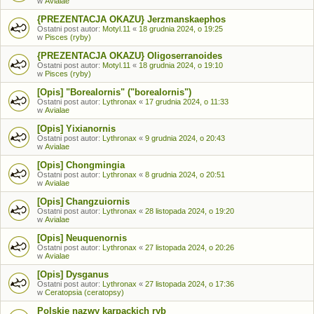
w
Avialae
{PREZENTACJA OKAZU} Jerzmanskaephos
Ostatni post autor:
Motyl.11
«
18 grudnia 2024, o 19:25
w
Pisces (ryby)
{PREZENTACJA OKAZU} Oligoserranoides
Ostatni post autor:
Motyl.11
«
18 grudnia 2024, o 19:10
w
Pisces (ryby)
[Opis] "Borealornis" ("borealornis")
Ostatni post autor:
Lythronax
«
17 grudnia 2024, o 11:33
w
Avialae
[Opis] Yixianornis
Ostatni post autor:
Lythronax
«
9 grudnia 2024, o 20:43
w
Avialae
[Opis] Chongmingia
Ostatni post autor:
Lythronax
«
8 grudnia 2024, o 20:51
w
Avialae
[Opis] Changzuiornis
Ostatni post autor:
Lythronax
«
28 listopada 2024, o 19:20
w
Avialae
[Opis] Neuquenornis
Ostatni post autor:
Lythronax
«
27 listopada 2024, o 20:26
w
Avialae
[Opis] Dysganus
Ostatni post autor:
Lythronax
«
27 listopada 2024, o 17:36
w
Ceratopsia (ceratopsy)
Polskie nazwy karpackich ryb