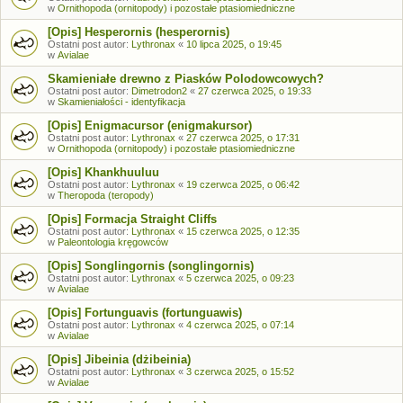
w
Ornithopoda (ornitopody) i pozostałe ptasiomiedniczne
[Opis] Hesperornis (hesperornis)
Ostatni post autor:
Lythronax
«
10 lipca 2025, o 19:45
w
Avialae
Skamieniałe drewno z Piasków Polodowcowych?
Ostatni post autor:
Dimetrodon2
«
27 czerwca 2025, o 19:33
w
Skamieniałości - identyfikacja
[Opis] Enigmacursor (enigmakursor)
Ostatni post autor:
Lythronax
«
27 czerwca 2025, o 17:31
w
Ornithopoda (ornitopody) i pozostałe ptasiomiedniczne
[Opis] Khankhuuluu
Ostatni post autor:
Lythronax
«
19 czerwca 2025, o 06:42
w
Theropoda (teropody)
[Opis] Formacja Straight Cliffs
Ostatni post autor:
Lythronax
«
15 czerwca 2025, o 12:35
w
Paleontologia kręgowców
[Opis] Songlingornis (songlingornis)
Ostatni post autor:
Lythronax
«
5 czerwca 2025, o 09:23
w
Avialae
[Opis] Fortunguavis (fortunguawis)
Ostatni post autor:
Lythronax
«
4 czerwca 2025, o 07:14
w
Avialae
[Opis] Jibeinia (dżibeinia)
Ostatni post autor:
Lythronax
«
3 czerwca 2025, o 15:52
w
Avialae