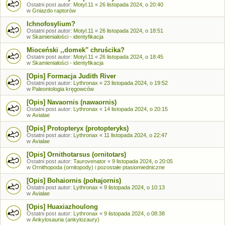
Ostatni post autor:
Motyl.11
«
26 listopada 2024, o 20:40
w
Gniazdo raptorów
Ichnofosylium?
Ostatni post autor:
Motyl.11
«
26 listopada 2024, o 18:51
w
Skamieniałości - identyfikacja
Mioceński ,,domek" chruścika?
Ostatni post autor:
Motyl.11
«
26 listopada 2024, o 18:45
w
Skamieniałości - identyfikacja
[Opis] Formacja Judith River
Ostatni post autor:
Lythronax
«
23 listopada 2024, o 19:52
w
Paleontologia kręgowców
[Opis] Navaornis (nawaornis)
Ostatni post autor:
Lythronax
«
14 listopada 2024, o 20:15
w
Avialae
[Opis] Protopteryx (protopteryks)
Ostatni post autor:
Lythronax
«
11 listopada 2024, o 22:47
w
Avialae
[Opis] Ornithotarsus (ornitotars)
Ostatni post autor:
Taurovenator
«
9 listopada 2024, o 20:05
w
Ornithopoda (ornitopody) i pozostałe ptasiomiedniczne
[Opis] Bohaiornis (pohajornis)
Ostatni post autor:
Lythronax
«
9 listopada 2024, o 10:13
w
Avialae
[Opis] Huaxiazhoulong
Ostatni post autor:
Lythronax
«
9 listopada 2024, o 08:38
w
Ankylosauria (ankylozaury)