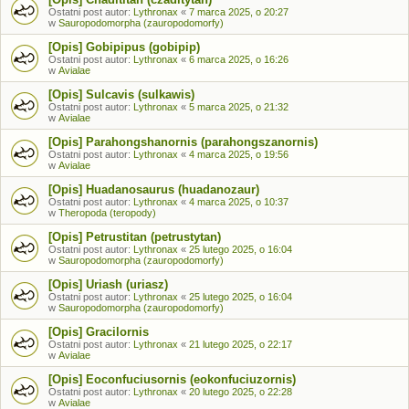
Ostatni post autor:
Lythronax
«
7 marca 2025, o 20:27
w
Sauropodomorpha (zauropodomorfy)
[Opis] Gobipipus (gobipip)
Ostatni post autor:
Lythronax
«
6 marca 2025, o 16:26
w
Avialae
[Opis] Sulcavis (sulkawis)
Ostatni post autor:
Lythronax
«
5 marca 2025, o 21:32
w
Avialae
[Opis] Parahongshanornis (parahongszanornis)
Ostatni post autor:
Lythronax
«
4 marca 2025, o 19:56
w
Avialae
[Opis] Huadanosaurus (huadanozaur)
Ostatni post autor:
Lythronax
«
4 marca 2025, o 10:37
w
Theropoda (teropody)
[Opis] Petrustitan (petrustytan)
Ostatni post autor:
Lythronax
«
25 lutego 2025, o 16:04
w
Sauropodomorpha (zauropodomorfy)
[Opis] Uriash (uriasz)
Ostatni post autor:
Lythronax
«
25 lutego 2025, o 16:04
w
Sauropodomorpha (zauropodomorfy)
[Opis] Gracilornis
Ostatni post autor:
Lythronax
«
21 lutego 2025, o 22:17
w
Avialae
[Opis] Eoconfuciusornis (eokonfuciuzornis)
Ostatni post autor:
Lythronax
«
20 lutego 2025, o 22:28
w
Avialae