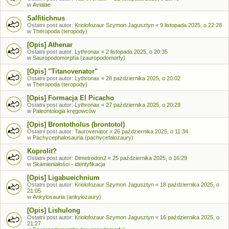
w
Avialae
Salfitichnus
Ostatni post autor:
Kriolofozaur Szymon Jagusztyn
«
9 listopada 2025, o 22:28
w
Theropoda (teropody)
[Opis] Athenar
Ostatni post autor:
Lythronax
«
2 listopada 2025, o 20:35
w
Sauropodomorpha (zauropodomorfy)
[Opis] "Titanovenator"
Ostatni post autor:
Lythronax
«
28 października 2025, o 20:02
w
Theropoda (teropody)
[Opis] Formacja El Picacho
Ostatni post autor:
Lythronax
«
27 października 2025, o 20:29
w
Paleontologia kręgowców
[Opis] Brontotholus (brontotol)
Ostatni post autor:
Taurovenator
«
26 października 2025, o 11:34
w
Pachycephalosauria (pachycefalozaury)
Koprolit?
Ostatni post autor:
Dimetrodon2
«
25 października 2025, o 16:29
w
Skamieniałości - identyfikacja
[Opis] Ligabueichnium
Ostatni post autor:
Kriolofozaur Szymon Jagusztyn
«
18 października 2025, o
21:05
w
Ankylosauria (ankylozaury)
[Opis] Lishulong
Ostatni post autor:
Kriolofozaur Szymon Jagusztyn
«
16 października 2025, o
21:27