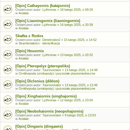
[Opis] Cathayornis (katajornis)
Ostatni post autor:
Lythronax
«
18 lutego 2025, o 09:29
w
Avialae
[Opis] Liaoningornis (liaoningornis)
Ostatni post autor:
Lythronax
«
16 lutego 2025, o 20:39
w
Avialae
Skałka z Rodos
Ostatni post autor:
Dimetrodon2
«
15 lutego 2025, o 14:52
w
Skamieniałości - identyfikacja
[Opis] Houornis
Ostatni post autor:
Lythronax
«
13 lutego 2025, o 20:32
w
Avialae
[Opis] Pteropelyx (pteropeliks)
Ostatni post autor:
Taurovenator
«
13 lutego 2025, o 14:48
w
Ornithopoda (ornitopody) i pozostałe ptasiomiedniczne
[Opis] Diclonius (diklon)
Ostatni post autor:
Taurovenator
«
13 lutego 2025, o 13:46
w
Ornithopoda (ornitopody) i pozostałe ptasiomiedniczne
[Opis] Xinghaiornis (singhajornis)
Ostatni post autor:
Lythronax
«
12 lutego 2025, o 23:04
w
Avialae
[Opis] Neobohaiornis (neopohajornis)
Ostatni post autor:
Taurovenator
«
9 lutego 2025, o 13:53
w
Avialae
[Opis] Dingavis (dingawis)