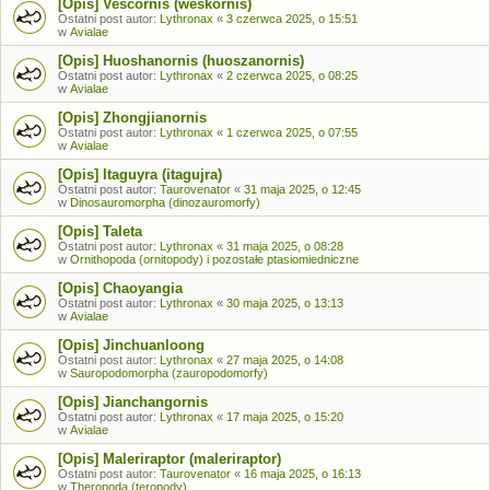
[Opis] Vescornis (weskornis)
Ostatni post autor:
Lythronax
«
3 czerwca 2025, o 15:51
w
Avialae
[Opis] Huoshanornis (huoszanornis)
Ostatni post autor:
Lythronax
«
2 czerwca 2025, o 08:25
w
Avialae
[Opis] Zhongjianornis
Ostatni post autor:
Lythronax
«
1 czerwca 2025, o 07:55
w
Avialae
[Opis] Itaguyra (itagujra)
Ostatni post autor:
Taurovenator
«
31 maja 2025, o 12:45
w
Dinosauromorpha (dinozauromorfy)
[Opis] Taleta
Ostatni post autor:
Lythronax
«
31 maja 2025, o 08:28
w
Ornithopoda (ornitopody) i pozostałe ptasiomiedniczne
[Opis] Chaoyangia
Ostatni post autor:
Lythronax
«
30 maja 2025, o 13:13
w
Avialae
[Opis] Jinchuanloong
Ostatni post autor:
Lythronax
«
27 maja 2025, o 14:08
w
Sauropodomorpha (zauropodomorfy)
[Opis] Jianchangornis
Ostatni post autor:
Lythronax
«
17 maja 2025, o 15:20
w
Avialae
[Opis] Maleriraptor (maleriraptor)
Ostatni post autor:
Taurovenator
«
16 maja 2025, o 16:13
w
Theropoda (teropody)