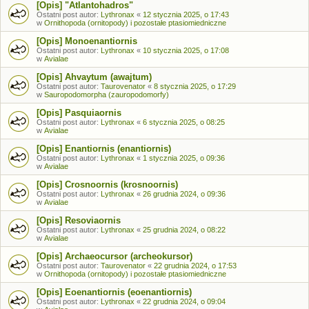
[Opis] "Atlantohadros"
Ostatni post autor:
Lythronax
«
12 stycznia 2025, o 17:43
w
Ornithopoda (ornitopody) i pozostałe ptasiomiedniczne
[Opis] Monoenantiornis
Ostatni post autor:
Lythronax
«
10 stycznia 2025, o 17:08
w
Avialae
[Opis] Ahvaytum (awajtum)
Ostatni post autor:
Taurovenator
«
8 stycznia 2025, o 17:29
w
Sauropodomorpha (zauropodomorfy)
[Opis] Pasquiaornis
Ostatni post autor:
Lythronax
«
6 stycznia 2025, o 08:25
w
Avialae
[Opis] Enantiornis (enantiornis)
Ostatni post autor:
Lythronax
«
1 stycznia 2025, o 09:36
w
Avialae
[Opis] Crosnoornis (krosnoornis)
Ostatni post autor:
Lythronax
«
26 grudnia 2024, o 09:36
w
Avialae
[Opis] Resoviaornis
Ostatni post autor:
Lythronax
«
25 grudnia 2024, o 08:22
w
Avialae
[Opis] Archaeocursor (archeokursor)
Ostatni post autor:
Taurovenator
«
22 grudnia 2024, o 17:53
w
Ornithopoda (ornitopody) i pozostałe ptasiomiedniczne
[Opis] Eoenantiornis (eoenantiornis)
Ostatni post autor:
Lythronax
«
22 grudnia 2024, o 09:04