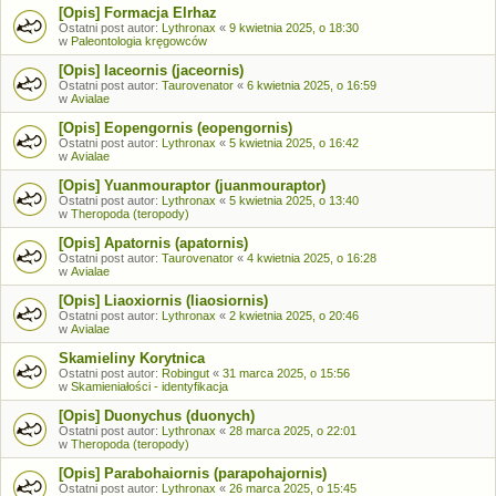
[Opis] Formacja Elrhaz
Ostatni post autor:
Lythronax
«
9 kwietnia 2025, o 18:30
w
Paleontologia kręgowców
[Opis] Iaceornis (jaceornis)
Ostatni post autor:
Taurovenator
«
6 kwietnia 2025, o 16:59
w
Avialae
[Opis] Eopengornis (eopengornis)
Ostatni post autor:
Lythronax
«
5 kwietnia 2025, o 16:42
w
Avialae
[Opis] Yuanmouraptor (juanmouraptor)
Ostatni post autor:
Lythronax
«
5 kwietnia 2025, o 13:40
w
Theropoda (teropody)
[Opis] Apatornis (apatornis)
Ostatni post autor:
Taurovenator
«
4 kwietnia 2025, o 16:28
w
Avialae
[Opis] Liaoxiornis (liaosiornis)
Ostatni post autor:
Lythronax
«
2 kwietnia 2025, o 20:46
w
Avialae
Skamieliny Korytnica
Ostatni post autor:
Robingut
«
31 marca 2025, o 15:56
w
Skamieniałości - identyfikacja
[Opis] Duonychus (duonych)
Ostatni post autor:
Lythronax
«
28 marca 2025, o 22:01
w
Theropoda (teropody)
[Opis] Parabohaiornis (parapohajornis)
Ostatni post autor:
Lythronax
«
26 marca 2025, o 15:45