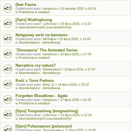
Dear Fauna
Ostatni post autor:
kaniukura
«
15 sierpnia 2025, o 04:14
w
Prehistoria w mediach
[Opis] Wudingloong
Ostatni post autor:
Lythronax
«
25 lipca 2025, o 11:27
w
Sauropodomorpha (zauropodomorfy)
Nietypowy wzór na kamieniu
Ostatni post autor:
Michalina
«
22 lipca 2025, o 13:43
w
Skamieniałości - identyfikacja
"Dinosauria" The Animated Series
Ostatni post autor:
kaniukura
«
20 lipca 2025, o 17:34
w
Prehistoria w mediach
Narzędzie czy natura?
Ostatni post autor:
Dimetrodon2
«
18 lipca 2025, o 17:47
w
Skamieniałości - identyfikacja
Kość z Torre Pedrera
Ostatni post autor:
Motyl.11
«
18 lipca 2025, o 15:32
w
Skamieniałości - identyfikacja
Forgotten Bloodlines - Agate
Ostatni post autor:
kaniukura
«
17 lipca 2025, o 01:42
w
Prehistoria w mediach
[Opis] Tongnanlong (tongnanlong)
Ostatni post autor:
Lythronax
«
12 lipca 2025, o 12:10
w
Sauropodomorpha (zauropodomorfy)
[Opis] Pulaosaurus (pulaozaur)
Ostatni post autor:
Taurovenator
«
11 lipca 2025, o 15:55