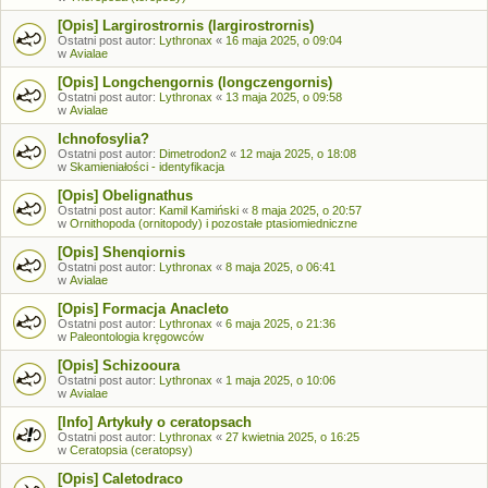
[Opis] Largirostrornis (largirostrornis)
Ostatni post autor:
Lythronax
«
16 maja 2025, o 09:04
w
Avialae
[Opis] Longchengornis (longczengornis)
Ostatni post autor:
Lythronax
«
13 maja 2025, o 09:58
w
Avialae
Ichnofosylia?
Ostatni post autor:
Dimetrodon2
«
12 maja 2025, o 18:08
w
Skamieniałości - identyfikacja
[Opis] Obelignathus
Ostatni post autor:
Kamil Kamiński
«
8 maja 2025, o 20:57
w
Ornithopoda (ornitopody) i pozostałe ptasiomiedniczne
[Opis] Shenqiornis
Ostatni post autor:
Lythronax
«
8 maja 2025, o 06:41
w
Avialae
[Opis] Formacja Anacleto
Ostatni post autor:
Lythronax
«
6 maja 2025, o 21:36
w
Paleontologia kręgowców
[Opis] Schizooura
Ostatni post autor:
Lythronax
«
1 maja 2025, o 10:06
w
Avialae
[Info] Artykuły o ceratopsach
Ostatni post autor:
Lythronax
«
27 kwietnia 2025, o 16:25
w
Ceratopsia (ceratopsy)
[Opis] Caletodraco