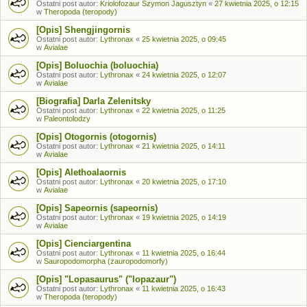
Ostatni post autor:
Kriolofozaur Szymon Jagusztyn
«
27 kwietnia 2025, o 12:15
w
Theropoda (teropody)
[Opis] Shengjingornis
Ostatni post autor:
Lythronax
«
25 kwietnia 2025, o 09:45
w
Avialae
[Opis] Boluochia (boluochia)
Ostatni post autor:
Lythronax
«
24 kwietnia 2025, o 12:07
w
Avialae
[Biografia] Darla Zelenitsky
Ostatni post autor:
Lythronax
«
22 kwietnia 2025, o 11:25
w
Paleontolodzy
[Opis] Otogornis (otogornis)
Ostatni post autor:
Lythronax
«
21 kwietnia 2025, o 14:11
w
Avialae
[Opis] Alethoalaornis
Ostatni post autor:
Lythronax
«
20 kwietnia 2025, o 17:10
w
Avialae
[Opis] Sapeornis (sapeornis)
Ostatni post autor:
Lythronax
«
19 kwietnia 2025, o 14:19
w
Avialae
[Opis] Cienciargentina
Ostatni post autor:
Lythronax
«
11 kwietnia 2025, o 16:44
w
Sauropodomorpha (zauropodomorfy)
[Opis] "Lopasaurus" ("lopazaur")
Ostatni post autor:
Lythronax
«
11 kwietnia 2025, o 16:43
w
Theropoda (teropody)