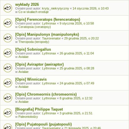
wykłady 2026
Ostatni post autor:
kryty_niekrytyczny
«
14 stycznia 2026, o 10:43
w
Co w skałach eroduje
[Opis] Ferenceratops (ferenceratops)
Ostatni post autor:
Lythronax
«
9 stycznia 2026, o 10:58
w
Ceratopsia (ceratopsy)
[Opis] Manipulonyx (manipulonyks)
Ostatni post autor:
Taurovenator
«
29 grudnia 2025, o 20:22
w
Theropoda (teropody)
[Opis] Sobniogallus
Ostatni post autor:
Lythronax
«
26 grudnia 2025, o 11:04
w
Avialae
[Opis] Aviraptor (awiraptor)
Ostatni post autor:
Lythronax
«
25 grudnia 2025, o 08:28
w
Avialae
[Opis] Winnicavis
Ostatni post autor:
Lythronax
«
24 grudnia 2025, o 07:49
w
Avialae
[Opis] Chromeornis (chromeornis)
Ostatni post autor:
Lythronax
«
8 grudnia 2025, o 12:32
w
Avialae
[Biografia] Philippe Taquet
Ostatni post autor:
Lythronax
«
3 grudnia 2025, o 21:51
w
Paleontolodzy
[Opis] Pujatopouli (pujatopouli)
Ostatni post autor:
Taurovenator
«
21 listopada 2025, o 20:46