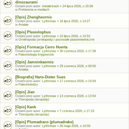
dinozaurami
Ostatni post autor:
metalictrash
«
24 lipca 2026, o 15:06
w
Prehistoria w mediach
[Opis] Zhengheornis
Ostatni post autor:
Lythronax
«
16 lipca 2026, o 14:27
w
Avialae
[Opis] Plesiolophus
Ostatni post autor:
Lythronax
«
10 lipca 2026, o 14:53
w
Ornithopoda (ornitopody) i pozostałe ptasiomiedniczne
[Opis] Formacja Cerro Huerta
Ostatni post autor:
Lythronax
«
30 czerwca 2026, o 17:38
w
Paleontologia kręgowców
[Opis] Jamninkaornis
Ostatni post autor:
Lythronax
«
29 czerwca 2026, o 09:50
w
Avialae
[Biografia] Hans-Dieter Sues
Ostatni post autor:
Lythronax
«
17 czerwca 2026, o 15:54
w
Paleontolodzy
[Opis] Jian
Ostatni post autor:
Lythronax
«
13 czerwca 2026, o 13:54
w
Theropoda (teropody)
[Opis] Kank
Ostatni post autor:
Lythronax
«
7 czerwca 2026, o 17:19
w
Theropoda (teropody)
[Opis] Plumadraco (plumadrako)
Ostatni post autor:
Lythronax
«
30 maja 2026, o 10:55