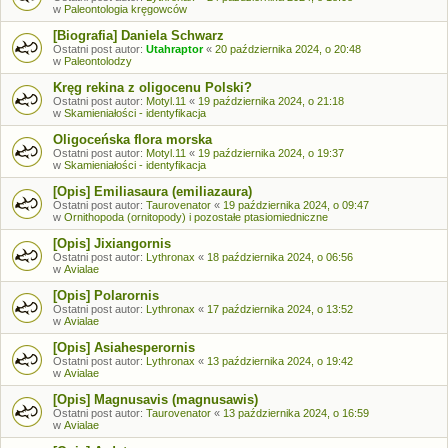
w
Paleontologia kręgowców
[Biografia] Daniela Schwarz
Ostatni post autor:
Utahraptor
«
20 października 2024, o 20:48
w
Paleontolodzy
Kręg rekina z oligocenu Polski?
Ostatni post autor:
Motyl.11
«
19 października 2024, o 21:18
w
Skamieniałości - identyfikacja
Oligoceńska flora morska
Ostatni post autor:
Motyl.11
«
19 października 2024, o 19:37
w
Skamieniałości - identyfikacja
[Opis] Emiliasaura (emiliazaura)
Ostatni post autor:
Taurovenator
«
19 października 2024, o 09:47
w
Ornithopoda (ornitopody) i pozostałe ptasiomiedniczne
[Opis] Jixiangornis
Ostatni post autor:
Lythronax
«
18 października 2024, o 06:56
w
Avialae
[Opis] Polarornis
Ostatni post autor:
Lythronax
«
17 października 2024, o 13:52
w
Avialae
[Opis] Asiahesperornis
Ostatni post autor:
Lythronax
«
13 października 2024, o 19:42
w
Avialae
[Opis] Magnusavis (magnusawis)
Ostatni post autor:
Taurovenator
«
13 października 2024, o 16:59
w
Avialae