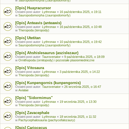
w
Sauropodomorpha (zauropodomorfy)
[Opis] Huayracursor
Ostatni post autor:
Lythronax
«
16 października 2025, o 19:11
w
Sauropodomorpha (zauropodomorfy)
[Opis] Anteavis (anteawis)
Ostatni post autor:
Lythronax
«
16 października 2025, o 10:48
w
Theropoda (teropody)
[Opis] Utetitan
Ostatni post autor:
Lythronax
«
10 października 2025, o 19:42
w
Sauropodomorpha (zauropodomorfy)
[Opis] Ahshislesaurus (aszislezaur)
Ostatni post autor:
Taurovenator
«
9 października 2025, o 18:09
w
Ornithopoda (ornitopody) i pozostałe ptasiomiedniczne
[Opis] Vitosaura
Ostatni post autor:
Lythronax
«
3 października 2025, o 14:22
w
Theropoda (teropody)
[Opis] Kunpengornis (kunpengornis)
Ostatni post autor:
Taurovenator
«
26 września 2025, o 16:47
w
Avialae
[Opis] "Sidormimus"
Ostatni post autor:
Lythronax
«
19 września 2025, o 13:30
w
Theropoda (teropody)
[Opis] Zavacephale
Ostatni post autor:
Lythronax
«
18 września 2025, o 11:32
w
Pachycephalosauria (pachycefalozaury)
[Opis] Cariocecus