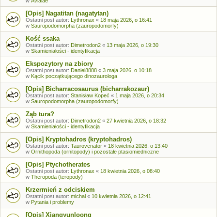
w
Avialae
[Opis] Nagatitan (nagatytan)
Ostatni post autor:
Lythronax
«
18 maja 2026, o 16:41
w
Sauropodomorpha (zauropodomorfy)
Kość ssaka
Ostatni post autor:
Dimetrodon2
«
13 maja 2026, o 19:30
w
Skamieniałości - identyfikacja
Ekspozytory na zbiory
Ostatni post autor:
Daniel8888
«
3 maja 2026, o 10:18
w
Kącik początkującego dinozaurologa
[Opis] Bicharracosaurus (bicharrakozaur)
Ostatni post autor:
Stanisław Kopeć
«
1 maja 2026, o 20:34
w
Sauropodomorpha (zauropodomorfy)
Ząb tura?
Ostatni post autor:
Dimetrodon2
«
27 kwietnia 2026, o 18:32
w
Skamieniałości - identyfikacja
[Opis] Kryptohadros (kryptohadros)
Ostatni post autor:
Taurovenator
«
18 kwietnia 2026, o 13:40
w
Ornithopoda (ornitopody) i pozostałe ptasiomiedniczne
[Opis] Ptychotherates
Ostatni post autor:
Lythronax
«
18 kwietnia 2026, o 08:40
w
Theropoda (teropody)
Krzermień z odciskiem
Ostatni post autor:
michal
«
10 kwietnia 2026, o 12:41
w
Pytania i problemy
[Opis] Xiangyunloong