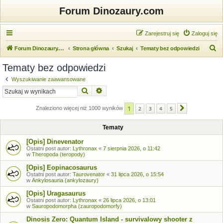
Forum Dinozaury.com
Zarejestruj się
Zaloguj się
S
Forum Dinozaury.com
Strona główna
Szukaj
Tematy bez odpowiedzi
z
Tematy bez odpowiedzi
u
Wyszukiwanie zaawansowane
k
Szukaj
Wyszukiwanie zaawansowane
a
1
j
Znaleziono więcej niż 1000 wyników
2
3
4
5
Następna
Tematy
[Opis] Dinevenator
Ostatni post autor:
Lythronax
«
7 sierpnia 2026, o 11:42
w
Theropoda (teropody)
[Opis] Eopinacosaurus
Ostatni post autor:
Taurovenator
«
31 lipca 2026, o 15:54
w
Ankylosauria (ankylozaury)
[Opis] Uragasaurus
Ostatni post autor:
Lythronax
«
26 lipca 2026, o 13:01
w
Sauropodomorpha (zauropodomorfy)
Dinosis Zero: Quantum Island - survivalowy shooter z