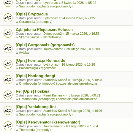
Ostatni post autor:
Lythronax
«
8 kwietnia 2026, o 05:02
w
Sauropodomorpha (zauropodomorfy)
[Opis] Cryptarcus
Ostatni post autor:
Lythronax
«
24 marca 2026, o 21:27
w
Ceratopsia (ceratopsy)
Ząb jelenia Plejstocen/Holocen
Ostatni post autor:
Dimetrodon2
«
15 marca 2026, o 16:58
w
Skamieniałości - identyfikacja
[Opis] Gorgonavis (gorgonawis)
Ostatni post autor:
Taurovenator
«
28 lutego 2026, o 16:09
w
Avialae
[Opis] Formacja Romualdo
Ostatni post autor:
Lythronax
«
16 lutego 2026, o 16:28
w
Paleontologia kręgowców
[Opis] Haolong dongi
Ostatni post autor:
Stanisław Kopeć
«
9 lutego 2026, o 18:34
w
Ornithopoda (ornitopody) i pozostałe ptasiomiedniczne
Re: [Opis] Foskeia
Ostatni post autor:
Kamil Kamiński
«
8 lutego 2026, o 00:21
w
Ornithopoda (ornitopody) i pozostałe ptasiomiedniczne
[Opis] Yantaloong lini
Ostatni post autor:
Stanisław Kopeć
«
6 lutego 2026, o 16:01
w
Sauropodomorpha (zauropodomorfy)
[Opis] Xenovenator (ksenowenator)
Ostatni post autor:
Taurovenator
«
6 lutego 2026, o 15:54
w
Theropoda (teropody)