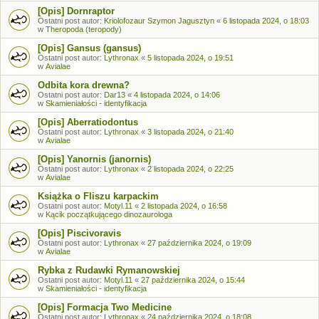
[Opis] Dornraptor
Ostatni post autor:
Kriolofozaur Szymon Jagusztyn
«
6 listopada 2024, o 18:03
w
Theropoda (teropody)
[Opis] Gansus (gansus)
Ostatni post autor:
Lythronax
«
5 listopada 2024, o 19:51
w
Avialae
Odbita kora drewna?
Ostatni post autor:
Dar13
«
4 listopada 2024, o 14:06
w
Skamieniałości - identyfikacja
[Opis] Aberratiodontus
Ostatni post autor:
Lythronax
«
3 listopada 2024, o 21:40
w
Avialae
[Opis] Yanornis (janornis)
Ostatni post autor:
Lythronax
«
2 listopada 2024, o 22:25
w
Avialae
Książka o Fliszu karpackim
Ostatni post autor:
Motyl.11
«
2 listopada 2024, o 16:58
w
Kącik początkującego dinozaurologa
[Opis] Piscivoravis
Ostatni post autor:
Lythronax
«
27 października 2024, o 19:09
w
Avialae
Rybka z Rudawki Rymanowskiej
Ostatni post autor:
Motyl.11
«
27 października 2024, o 15:44
w
Skamieniałości - identyfikacja
[Opis] Formacja Two Medicine
Ostatni post autor:
Lythronax
«
24 października 2024, o 18:08