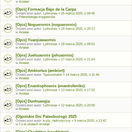
w
Avialae
[Opis] Formacja Bajo de la Carpa
Ostatni post autor:
Lythronax
«
25 marca 2025, o 09:45
w
Paleontologia kręgowców
[Opis] Noguerornis (noguerornis)
Ostatni post autor:
Lythronax
«
18 marca 2025, o 20:17
w
Avialae
[Opis] Yuanjiawaornis
Ostatni post autor:
Lythronax
«
18 marca 2025, o 09:01
w
Avialae
[Opis] Juehuaornis (jehuaornis)
Ostatni post autor:
Lythronax
«
17 marca 2025, o 21:04
w
Avialae
[Opis] Ambiortus (ambiort)
Ostatni post autor:
Taurovenator
«
14 marca 2025, o 11:44
w
Avialae
[Opis] Enantiophoenix (enantiofeniks)
Ostatni post autor:
Lythronax
«
13 marca 2025, o 17:53
w
Avialae
[Opis] Dunhuangia
Ostatni post autor:
Lythronax
«
12 marca 2025, o 20:00
w
Avialae
(O)polskie Dni Paleobiologii 2025
Ostatni post autor:
kryty_niekrytyczny
«
9 marca 2025, o 13:42
w
Co w skałach eroduje
[Opis] Chadititan (czaditytan)