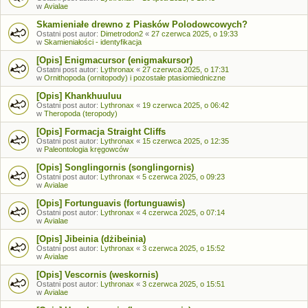
w
Avialae
Skamieniałe drewno z Piasków Polodowcowych?
Ostatni post autor:
Dimetrodon2
«
27 czerwca 2025, o 19:33
w
Skamieniałości - identyfikacja
[Opis] Enigmacursor (enigmakursor)
Ostatni post autor:
Lythronax
«
27 czerwca 2025, o 17:31
w
Ornithopoda (ornitopody) i pozostałe ptasiomiedniczne
[Opis] Khankhuuluu
Ostatni post autor:
Lythronax
«
19 czerwca 2025, o 06:42
w
Theropoda (teropody)
[Opis] Formacja Straight Cliffs
Ostatni post autor:
Lythronax
«
15 czerwca 2025, o 12:35
w
Paleontologia kręgowców
[Opis] Songlingornis (songlingornis)
Ostatni post autor:
Lythronax
«
5 czerwca 2025, o 09:23
w
Avialae
[Opis] Fortunguavis (fortunguawis)
Ostatni post autor:
Lythronax
«
4 czerwca 2025, o 07:14
w
Avialae
[Opis] Jibeinia (dżibeinia)
Ostatni post autor:
Lythronax
«
3 czerwca 2025, o 15:52
w
Avialae
[Opis] Vescornis (weskornis)
Ostatni post autor:
Lythronax
«
3 czerwca 2025, o 15:51
w
Avialae