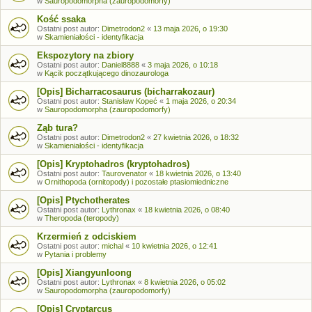
w
Sauropodomorpha (zauropodomorfy)
Kość ssaka
Ostatni post autor:
Dimetrodon2
«
13 maja 2026, o 19:30
w
Skamieniałości - identyfikacja
Ekspozytory na zbiory
Ostatni post autor:
Daniel8888
«
3 maja 2026, o 10:18
w
Kącik początkującego dinozaurologa
[Opis] Bicharracosaurus (bicharrakozaur)
Ostatni post autor:
Stanisław Kopeć
«
1 maja 2026, o 20:34
w
Sauropodomorpha (zauropodomorfy)
Ząb tura?
Ostatni post autor:
Dimetrodon2
«
27 kwietnia 2026, o 18:32
w
Skamieniałości - identyfikacja
[Opis] Kryptohadros (kryptohadros)
Ostatni post autor:
Taurovenator
«
18 kwietnia 2026, o 13:40
w
Ornithopoda (ornitopody) i pozostałe ptasiomiedniczne
[Opis] Ptychotherates
Ostatni post autor:
Lythronax
«
18 kwietnia 2026, o 08:40
w
Theropoda (teropody)
Krzermień z odciskiem
Ostatni post autor:
michal
«
10 kwietnia 2026, o 12:41
w
Pytania i problemy
[Opis] Xiangyunloong
Ostatni post autor:
Lythronax
«
8 kwietnia 2026, o 05:02
w
Sauropodomorpha (zauropodomorfy)
[Opis] Cryptarcus