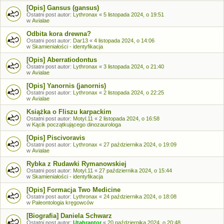
[Opis] Gansus (gansus)
Ostatni post autor:
Lythronax
«
5 listopada 2024, o 19:51
w
Avialae
Odbita kora drewna?
Ostatni post autor:
Dar13
«
4 listopada 2024, o 14:06
w
Skamieniałości - identyfikacja
[Opis] Aberratiodontus
Ostatni post autor:
Lythronax
«
3 listopada 2024, o 21:40
w
Avialae
[Opis] Yanornis (janornis)
Ostatni post autor:
Lythronax
«
2 listopada 2024, o 22:25
w
Avialae
Książka o Fliszu karpackim
Ostatni post autor:
Motyl.11
«
2 listopada 2024, o 16:58
w
Kącik początkującego dinozaurologa
[Opis] Piscivoravis
Ostatni post autor:
Lythronax
«
27 października 2024, o 19:09
w
Avialae
Rybka z Rudawki Rymanowskiej
Ostatni post autor:
Motyl.11
«
27 października 2024, o 15:44
w
Skamieniałości - identyfikacja
[Opis] Formacja Two Medicine
Ostatni post autor:
Lythronax
«
24 października 2024, o 18:08
w
Paleontologia kręgowców
[Biografia] Daniela Schwarz
Ostatni post autor:
Utahraptor
«
20 października 2024, o 20:48