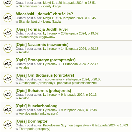
Ostatni post autor:
Motyl.11
«
26 listopada 2024, o 18:51
w
Skamieniałości - identyfikacja
Mioceński ,,domek" chruścika?
Ostatni post autor:
Motyl.11
«
26 listopada 2024, o 18:45
w
Skamieniałości - identyfikacja
[Opis] Formacja Judith River
Ostatni post autor:
Lythronax
«
23 listopada 2024, o 19:52
w
Paleontologia kręgowców
[Opis] Navaornis (nawaornis)
Ostatni post autor:
Lythronax
«
14 listopada 2024, o 20:15
w
Avialae
[Opis] Protopteryx (protopteryks)
Ostatni post autor:
Lythronax
«
11 listopada 2024, o 22:47
w
Avialae
[Opis] Ornithotarsus (ornitotars)
Ostatni post autor:
Taurovenator
«
9 listopada 2024, o 20:05
w
Ornithopoda (ornitopody) i pozostałe ptasiomiedniczne
[Opis] Bohaiornis (pohajornis)
Ostatni post autor:
Lythronax
«
9 listopada 2024, o 10:13
w
Avialae
[Opis] Huaxiazhoulong
Ostatni post autor:
Lythronax
«
9 listopada 2024, o 08:38
w
Ankylosauria (ankylozaury)
[Opis] Dornraptor
Ostatni post autor:
Kriolofozaur Szymon Jagusztyn
«
6 listopada 2024, o 18:03
w
Theropoda (teropody)