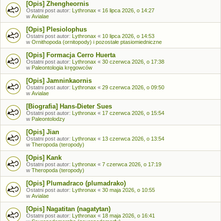
[Opis] Zhengheornis
Ostatni post autor:
Lythronax
«
16 lipca 2026, o 14:27
w
Avialae
[Opis] Plesiolophus
Ostatni post autor:
Lythronax
«
10 lipca 2026, o 14:53
w
Ornithopoda (ornitopody) i pozostałe ptasiomiedniczne
[Opis] Formacja Cerro Huerta
Ostatni post autor:
Lythronax
«
30 czerwca 2026, o 17:38
w
Paleontologia kręgowców
[Opis] Jamninkaornis
Ostatni post autor:
Lythronax
«
29 czerwca 2026, o 09:50
w
Avialae
[Biografia] Hans-Dieter Sues
Ostatni post autor:
Lythronax
«
17 czerwca 2026, o 15:54
w
Paleontolodzy
[Opis] Jian
Ostatni post autor:
Lythronax
«
13 czerwca 2026, o 13:54
w
Theropoda (teropody)
[Opis] Kank
Ostatni post autor:
Lythronax
«
7 czerwca 2026, o 17:19
w
Theropoda (teropody)
[Opis] Plumadraco (plumadrako)
Ostatni post autor:
Lythronax
«
30 maja 2026, o 10:55
w
Avialae
[Opis] Nagatitan (nagatytan)
Ostatni post autor:
Lythronax
«
18 maja 2026, o 16:41