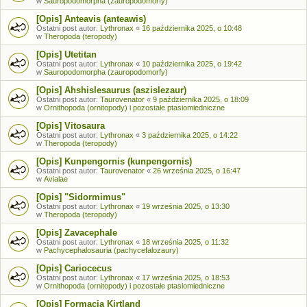
w
Sauropodomorpha (zauropodomorfy)
[Opis] Anteavis (anteawis)
Ostatni post autor:
Lythronax
«
16 października 2025, o 10:48
w
Theropoda (teropody)
[Opis] Utetitan
Ostatni post autor:
Lythronax
«
10 października 2025, o 19:42
w
Sauropodomorpha (zauropodomorfy)
[Opis] Ahshislesaurus (aszislezaur)
Ostatni post autor:
Taurovenator
«
9 października 2025, o 18:09
w
Ornithopoda (ornitopody) i pozostałe ptasiomiedniczne
[Opis] Vitosaura
Ostatni post autor:
Lythronax
«
3 października 2025, o 14:22
w
Theropoda (teropody)
[Opis] Kunpengornis (kunpengornis)
Ostatni post autor:
Taurovenator
«
26 września 2025, o 16:47
w
Avialae
[Opis] "Sidormimus"
Ostatni post autor:
Lythronax
«
19 września 2025, o 13:30
w
Theropoda (teropody)
[Opis] Zavacephale
Ostatni post autor:
Lythronax
«
18 września 2025, o 11:32
w
Pachycephalosauria (pachycefalozaury)
[Opis] Cariocecus
Ostatni post autor:
Lythronax
«
17 września 2025, o 18:53
w
Ornithopoda (ornitopody) i pozostałe ptasiomiedniczne
[Opis] Formacja Kirtland