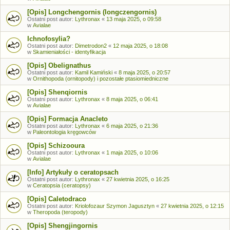
[Opis] Longchengornis (longczengornis)
Ostatni post autor:
Lythronax
«
13 maja 2025, o 09:58
w
Avialae
Ichnofosylia?
Ostatni post autor:
Dimetrodon2
«
12 maja 2025, o 18:08
w
Skamieniałości - identyfikacja
[Opis] Obelignathus
Ostatni post autor:
Kamil Kamiński
«
8 maja 2025, o 20:57
w
Ornithopoda (ornitopody) i pozostałe ptasiomiedniczne
[Opis] Shenqiornis
Ostatni post autor:
Lythronax
«
8 maja 2025, o 06:41
w
Avialae
[Opis] Formacja Anacleto
Ostatni post autor:
Lythronax
«
6 maja 2025, o 21:36
w
Paleontologia kręgowców
[Opis] Schizooura
Ostatni post autor:
Lythronax
«
1 maja 2025, o 10:06
w
Avialae
[Info] Artykuły o ceratopsach
Ostatni post autor:
Lythronax
«
27 kwietnia 2025, o 16:25
w
Ceratopsia (ceratopsy)
[Opis] Caletodraco
Ostatni post autor:
Kriolofozaur Szymon Jagusztyn
«
27 kwietnia 2025, o 12:15
w
Theropoda (teropody)
[Opis] Shengjingornis