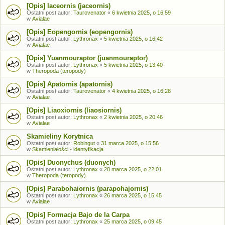
[Opis] Iaceornis (jaceornis)
Ostatni post autor:
Taurovenator
«
6 kwietnia 2025, o 16:59
w
Avialae
[Opis] Eopengornis (eopengornis)
Ostatni post autor:
Lythronax
«
5 kwietnia 2025, o 16:42
w
Avialae
[Opis] Yuanmouraptor (juanmouraptor)
Ostatni post autor:
Lythronax
«
5 kwietnia 2025, o 13:40
w
Theropoda (teropody)
[Opis] Apatornis (apatornis)
Ostatni post autor:
Taurovenator
«
4 kwietnia 2025, o 16:28
w
Avialae
[Opis] Liaoxiornis (liaosiornis)
Ostatni post autor:
Lythronax
«
2 kwietnia 2025, o 20:46
w
Avialae
Skamieliny Korytnica
Ostatni post autor:
Robingut
«
31 marca 2025, o 15:56
w
Skamieniałości - identyfikacja
[Opis] Duonychus (duonych)
Ostatni post autor:
Lythronax
«
28 marca 2025, o 22:01
w
Theropoda (teropody)
[Opis] Parabohaiornis (parapohajornis)
Ostatni post autor:
Lythronax
«
26 marca 2025, o 15:45
w
Avialae
[Opis] Formacja Bajo de la Carpa
Ostatni post autor:
Lythronax
«
25 marca 2025, o 09:45