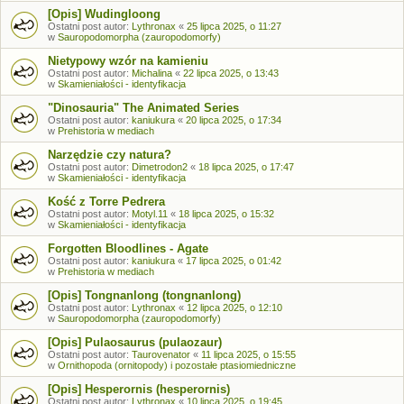
[Opis] Wudingloong
Ostatni post autor:
Lythronax
«
25 lipca 2025, o 11:27
w
Sauropodomorpha (zauropodomorfy)
Nietypowy wzór na kamieniu
Ostatni post autor:
Michalina
«
22 lipca 2025, o 13:43
w
Skamieniałości - identyfikacja
"Dinosauria" The Animated Series
Ostatni post autor:
kaniukura
«
20 lipca 2025, o 17:34
w
Prehistoria w mediach
Narzędzie czy natura?
Ostatni post autor:
Dimetrodon2
«
18 lipca 2025, o 17:47
w
Skamieniałości - identyfikacja
Kość z Torre Pedrera
Ostatni post autor:
Motyl.11
«
18 lipca 2025, o 15:32
w
Skamieniałości - identyfikacja
Forgotten Bloodlines - Agate
Ostatni post autor:
kaniukura
«
17 lipca 2025, o 01:42
w
Prehistoria w mediach
[Opis] Tongnanlong (tongnanlong)
Ostatni post autor:
Lythronax
«
12 lipca 2025, o 12:10
w
Sauropodomorpha (zauropodomorfy)
[Opis] Pulaosaurus (pulaozaur)
Ostatni post autor:
Taurovenator
«
11 lipca 2025, o 15:55
w
Ornithopoda (ornitopody) i pozostałe ptasiomiedniczne
[Opis] Hesperornis (hesperornis)
Ostatni post autor:
Lythronax
«
10 lipca 2025, o 19:45