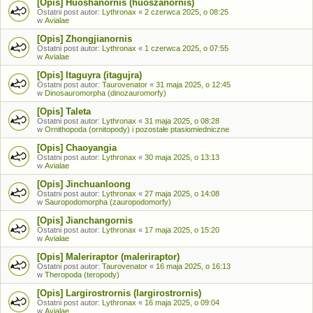
[Opis] Huoshanornis (huoszanornis)
Ostatni post autor:
Lythronax
«
2 czerwca 2025, o 08:25
w
Avialae
[Opis] Zhongjianornis
Ostatni post autor:
Lythronax
«
1 czerwca 2025, o 07:55
w
Avialae
[Opis] Itaguyra (itagujra)
Ostatni post autor:
Taurovenator
«
31 maja 2025, o 12:45
w
Dinosauromorpha (dinozauromorfy)
[Opis] Taleta
Ostatni post autor:
Lythronax
«
31 maja 2025, o 08:28
w
Ornithopoda (ornitopody) i pozostałe ptasiomiedniczne
[Opis] Chaoyangia
Ostatni post autor:
Lythronax
«
30 maja 2025, o 13:13
w
Avialae
[Opis] Jinchuanloong
Ostatni post autor:
Lythronax
«
27 maja 2025, o 14:08
w
Sauropodomorpha (zauropodomorfy)
[Opis] Jianchangornis
Ostatni post autor:
Lythronax
«
17 maja 2025, o 15:20
w
Avialae
[Opis] Maleriraptor (maleriraptor)
Ostatni post autor:
Taurovenator
«
16 maja 2025, o 16:13
w
Theropoda (teropody)
[Opis] Largirostrornis (largirostrornis)
Ostatni post autor:
Lythronax
«
16 maja 2025, o 09:04
w
Avialae