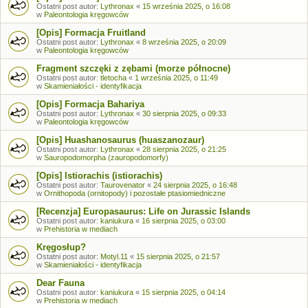
Ostatni post autor:
Lythronax
«
15 września 2025, o 16:08
w
Paleontologia kręgowców
[Opis] Formacja Fruitland
Ostatni post autor:
Lythronax
«
8 września 2025, o 20:09
w
Paleontologia kręgowców
Fragment szczęki z zębami (morze północne)
Ostatni post autor:
tletocha
«
1 września 2025, o 11:49
w
Skamieniałości - identyfikacja
[Opis] Formacja Bahariya
Ostatni post autor:
Lythronax
«
30 sierpnia 2025, o 09:33
w
Paleontologia kręgowców
[Opis] Huashanosaurus (huaszanozaur)
Ostatni post autor:
Lythronax
«
28 sierpnia 2025, o 21:25
w
Sauropodomorpha (zauropodomorfy)
[Opis] Istiorachis (istiorachis)
Ostatni post autor:
Taurovenator
«
24 sierpnia 2025, o 16:48
w
Ornithopoda (ornitopody) i pozostałe ptasiomiedniczne
[Recenzja] Europasaurus: Life on Jurassic Islands
Ostatni post autor:
kaniukura
«
16 sierpnia 2025, o 03:00
w
Prehistoria w mediach
Kręgosłup?
Ostatni post autor:
Motyl.11
«
15 sierpnia 2025, o 21:57
w
Skamieniałości - identyfikacja
Dear Fauna
Ostatni post autor:
kaniukura
«
15 sierpnia 2025, o 04:14
w
Prehistoria w mediach