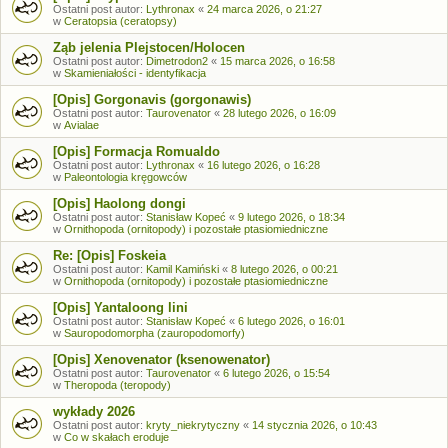
Ostatni post autor:
Lythronax
«
24 marca 2026, o 21:27
w
Ceratopsia (ceratopsy)
Ząb jelenia Plejstocen/Holocen
Ostatni post autor:
Dimetrodon2
«
15 marca 2026, o 16:58
w
Skamieniałości - identyfikacja
[Opis] Gorgonavis (gorgonawis)
Ostatni post autor:
Taurovenator
«
28 lutego 2026, o 16:09
w
Avialae
[Opis] Formacja Romualdo
Ostatni post autor:
Lythronax
«
16 lutego 2026, o 16:28
w
Paleontologia kręgowców
[Opis] Haolong dongi
Ostatni post autor:
Stanisław Kopeć
«
9 lutego 2026, o 18:34
w
Ornithopoda (ornitopody) i pozostałe ptasiomiedniczne
Re: [Opis] Foskeia
Ostatni post autor:
Kamil Kamiński
«
8 lutego 2026, o 00:21
w
Ornithopoda (ornitopody) i pozostałe ptasiomiedniczne
[Opis] Yantaloong lini
Ostatni post autor:
Stanisław Kopeć
«
6 lutego 2026, o 16:01
w
Sauropodomorpha (zauropodomorfy)
[Opis] Xenovenator (ksenowenator)
Ostatni post autor:
Taurovenator
«
6 lutego 2026, o 15:54
w
Theropoda (teropody)
wykłady 2026
Ostatni post autor:
kryty_niekrytyczny
«
14 stycznia 2026, o 10:43
w
Co w skałach eroduje