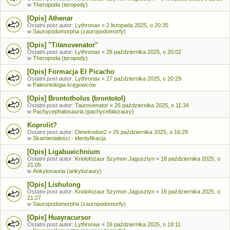
w
Theropoda (teropody)
[Opis] Athenar
Ostatni post autor:
Lythronax
«
2 listopada 2025, o 20:35
w
Sauropodomorpha (zauropodomorfy)
[Opis] "Titanovenator"
Ostatni post autor:
Lythronax
«
28 października 2025, o 20:02
w
Theropoda (teropody)
[Opis] Formacja El Picacho
Ostatni post autor:
Lythronax
«
27 października 2025, o 20:29
w
Paleontologia kręgowców
[Opis] Brontotholus (brontotol)
Ostatni post autor:
Taurovenator
«
26 października 2025, o 11:34
w
Pachycephalosauria (pachycefalozaury)
Koprolit?
Ostatni post autor:
Dimetrodon2
«
25 października 2025, o 16:29
w
Skamieniałości - identyfikacja
[Opis] Ligabueichnium
Ostatni post autor:
Kriolofozaur Szymon Jagusztyn
«
18 października 2025, o
21:05
w
Ankylosauria (ankylozaury)
[Opis] Lishulong
Ostatni post autor:
Kriolofozaur Szymon Jagusztyn
«
16 października 2025, o
21:27
w
Sauropodomorpha (zauropodomorfy)
[Opis] Huayracursor
Ostatni post autor:
Lythronax
«
16 października 2025, o 19:11