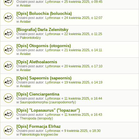
Ostatni post autor:
Lythronax
«
25 kwietnia 2025, o 09:45
w
Avialae
[Opis] Boluochia (boluochia)
Ostatni post autor:
Lythronax
«
24 kwietnia 2025, o 12:07
w
Avialae
[Biografia] Darla Zelenitsky
Ostatni post autor:
Lythronax
«
22 kwietnia 2025, o 11:25
w
Paleontolodzy
[Opis] Otogornis (otogornis)
Ostatni post autor:
Lythronax
«
21 kwietnia 2025, o 14:11
w
Avialae
[Opis] Alethoalaornis
Ostatni post autor:
Lythronax
«
20 kwietnia 2025, o 17:10
w
Avialae
[Opis] Sapeornis (sapeornis)
Ostatni post autor:
Lythronax
«
19 kwietnia 2025, o 14:19
w
Avialae
[Opis] Cienciargentina
Ostatni post autor:
Lythronax
«
11 kwietnia 2025, o 16:44
w
Sauropodomorpha (zauropodomorfy)
[Opis] "Lopasaurus" ("lopazaur")
Ostatni post autor:
Lythronax
«
11 kwietnia 2025, o 16:43
w
Theropoda (teropody)
[Opis] Formacja Elrhaz
Ostatni post autor:
Lythronax
«
9 kwietnia 2025, o 18:30
w
Paleontologia kręgowców