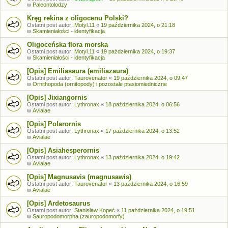
w
Paleontolodzy
Kręg rekina z oligocenu Polski?
Ostatni post autor:
Motyl.11
«
19 października 2024, o 21:18
w
Skamieniałości - identyfikacja
Oligoceńska flora morska
Ostatni post autor:
Motyl.11
«
19 października 2024, o 19:37
w
Skamieniałości - identyfikacja
[Opis] Emiliasaura (emiliazaura)
Ostatni post autor:
Taurovenator
«
19 października 2024, o 09:47
w
Ornithopoda (ornitopody) i pozostałe ptasiomiedniczne
[Opis] Jixiangornis
Ostatni post autor:
Lythronax
«
18 października 2024, o 06:56
w
Avialae
[Opis] Polarornis
Ostatni post autor:
Lythronax
«
17 października 2024, o 13:52
w
Avialae
[Opis] Asiahesperornis
Ostatni post autor:
Lythronax
«
13 października 2024, o 19:42
w
Avialae
[Opis] Magnusavis (magnusawis)
Ostatni post autor:
Taurovenator
«
13 października 2024, o 16:59
w
Avialae
[Opis] Ardetosaurus
Ostatni post autor:
Stanisław Kopeć
«
11 października 2024, o 19:51
w
Sauropodomorpha (zauropodomorfy)