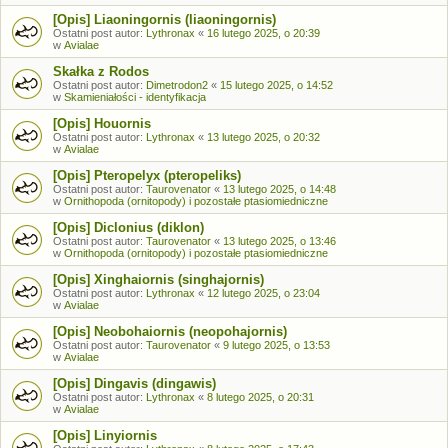
[Opis] Liaoningornis (liaoningornis)
Ostatni post autor:
Lythronax
«
16 lutego 2025, o 20:39
w
Avialae
Skałka z Rodos
Ostatni post autor:
Dimetrodon2
«
15 lutego 2025, o 14:52
w
Skamieniałości - identyfikacja
[Opis] Houornis
Ostatni post autor:
Lythronax
«
13 lutego 2025, o 20:32
w
Avialae
[Opis] Pteropelyx (pteropeliks)
Ostatni post autor:
Taurovenator
«
13 lutego 2025, o 14:48
w
Ornithopoda (ornitopody) i pozostałe ptasiomiedniczne
[Opis] Diclonius (diklon)
Ostatni post autor:
Taurovenator
«
13 lutego 2025, o 13:46
w
Ornithopoda (ornitopody) i pozostałe ptasiomiedniczne
[Opis] Xinghaiornis (singhajornis)
Ostatni post autor:
Lythronax
«
12 lutego 2025, o 23:04
w
Avialae
[Opis] Neobohaiornis (neopohajornis)
Ostatni post autor:
Taurovenator
«
9 lutego 2025, o 13:53
w
Avialae
[Opis] Dingavis (dingawis)
Ostatni post autor:
Lythronax
«
8 lutego 2025, o 20:31
w
Avialae
[Opis] Linyiornis