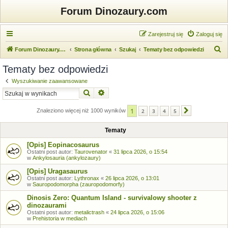
Forum Dinozaury.com
Zarejestruj się
Zaloguj się
S
Forum Dinozaury.com
Strona główna
Szukaj
Tematy bez odpowiedzi
z
Tematy bez odpowiedzi
u
Wyszukiwanie zaawansowane
k
Szukaj
Wyszukiwanie zaawansowane
a
1
j
Znaleziono więcej niż 1000 wyników
2
3
4
5
Następna
Tematy
[Opis] Eopinacosaurus
Ostatni post autor:
Taurovenator
«
31 lipca 2026, o 15:54
w
Ankylosauria (ankylozaury)
[Opis] Uragasaurus
Ostatni post autor:
Lythronax
«
26 lipca 2026, o 13:01
w
Sauropodomorpha (zauropodomorfy)
Dinosis Zero: Quantum Island - survivalowy shooter z
dinozaurami
Ostatni post autor:
metalictrash
«
24 lipca 2026, o 15:06
w
Prehistoria w mediach