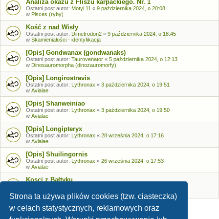
Analiza okazu z Fliszu karpackiego. Nr. 1
Ostatni post autor:
Motyl.11
«
9 października 2024, o 20:08
w
Pisces (ryby)
Kość z nad Wisły
Ostatni post autor:
Dimetrodon2
«
9 października 2024, o 18:45
w
Skamieniałości - identyfikacja
[Opis] Gondwanax (gondwanaks)
Ostatni post autor:
Taurovenator
«
5 października 2024, o 12:13
w
Dinosauromorpha (dinozauromorfy)
[Opis] Longirostravis
Ostatni post autor:
Lythronax
«
3 października 2024, o 19:51
w
Avialae
[Opis] Shanweiniao
Ostatni post autor:
Lythronax
«
3 października 2024, o 19:50
w
Avialae
[Opis] Longipteryx
Ostatni post autor:
Lythronax
«
28 września 2024, o 17:16
w
Avialae
[Opis] Shuilingornis
Ostatni post autor:
Lythronax
«
26 września 2024, o 17:53
w
Avialae
Kosci z Bałtyku
Ostatni post autor:
Bozia
«
26 września 2024, o 09:05
w
Skamieniałości - identyfikacja
Strona ta używa plików cookies (tzw. ciasteczka)
w celach statystycznych, reklamowych oraz