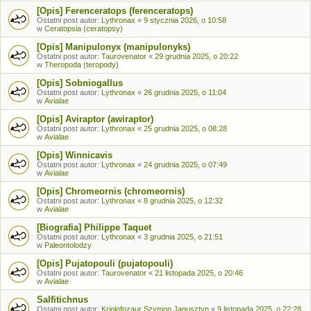
[Opis] Ferenceratops (ferenceratops)
Ostatni post autor:
Lythronax
«
9 stycznia 2026, o 10:58
w
Ceratopsia (ceratopsy)
[Opis] Manipulonyx (manipulonyks)
Ostatni post autor:
Taurovenator
«
29 grudnia 2025, o 20:22
w
Theropoda (teropody)
[Opis] Sobniogallus
Ostatni post autor:
Lythronax
«
26 grudnia 2025, o 11:04
w
Avialae
[Opis] Aviraptor (awiraptor)
Ostatni post autor:
Lythronax
«
25 grudnia 2025, o 08:28
w
Avialae
[Opis] Winnicavis
Ostatni post autor:
Lythronax
«
24 grudnia 2025, o 07:49
w
Avialae
[Opis] Chromeornis (chromeornis)
Ostatni post autor:
Lythronax
«
8 grudnia 2025, o 12:32
w
Avialae
[Biografia] Philippe Taquet
Ostatni post autor:
Lythronax
«
3 grudnia 2025, o 21:51
w
Paleontolodzy
[Opis] Pujatopouli (pujatopouli)
Ostatni post autor:
Taurovenator
«
21 listopada 2025, o 20:46
w
Avialae
Salfitichnus
Ostatni post autor:
Kriolofozaur Szymon Jagusztyn
«
9 listopada 2025, o 22:28