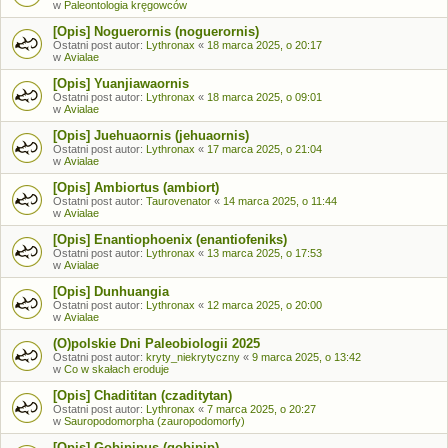
w
Paleontologia kręgowców
[Opis] Noguerornis (noguerornis)
Ostatni post autor:
Lythronax
«
18 marca 2025, o 20:17
w
Avialae
[Opis] Yuanjiawaornis
Ostatni post autor:
Lythronax
«
18 marca 2025, o 09:01
w
Avialae
[Opis] Juehuaornis (jehuaornis)
Ostatni post autor:
Lythronax
«
17 marca 2025, o 21:04
w
Avialae
[Opis] Ambiortus (ambiort)
Ostatni post autor:
Taurovenator
«
14 marca 2025, o 11:44
w
Avialae
[Opis] Enantiophoenix (enantiofeniks)
Ostatni post autor:
Lythronax
«
13 marca 2025, o 17:53
w
Avialae
[Opis] Dunhuangia
Ostatni post autor:
Lythronax
«
12 marca 2025, o 20:00
w
Avialae
(O)polskie Dni Paleobiologii 2025
Ostatni post autor:
kryty_niekrytyczny
«
9 marca 2025, o 13:42
w
Co w skałach eroduje
[Opis] Chadititan (czaditytan)
Ostatni post autor:
Lythronax
«
7 marca 2025, o 20:27
w
Sauropodomorpha (zauropodomorfy)
[Opis] Gobipipus (gobipip)