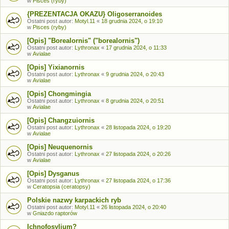
w
Pisces (ryby)
{PREZENTACJA OKAZU} Oligoserranoides
Ostatni post autor:
Motyl.11
«
18 grudnia 2024, o 19:10
w
Pisces (ryby)
[Opis] "Borealornis" ("borealornis")
Ostatni post autor:
Lythronax
«
17 grudnia 2024, o 11:33
w
Avialae
[Opis] Yixianornis
Ostatni post autor:
Lythronax
«
9 grudnia 2024, o 20:43
w
Avialae
[Opis] Chongmingia
Ostatni post autor:
Lythronax
«
8 grudnia 2024, o 20:51
w
Avialae
[Opis] Changzuiornis
Ostatni post autor:
Lythronax
«
28 listopada 2024, o 19:20
w
Avialae
[Opis] Neuquenornis
Ostatni post autor:
Lythronax
«
27 listopada 2024, o 20:26
w
Avialae
[Opis] Dysganus
Ostatni post autor:
Lythronax
«
27 listopada 2024, o 17:36
w
Ceratopsia (ceratopsy)
Polskie nazwy karpackich ryb
Ostatni post autor:
Motyl.11
«
26 listopada 2024, o 20:40
w
Gniazdo raptorów
Ichnofosylium?