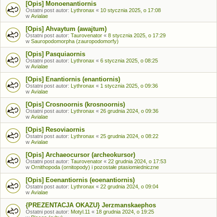
[Opis] Monoenantiornis
Ostatni post autor:
Lythronax
«
10 stycznia 2025, o 17:08
w
Avialae
[Opis] Ahvaytum (awajtum)
Ostatni post autor:
Taurovenator
«
8 stycznia 2025, o 17:29
w
Sauropodomorpha (zauropodomorfy)
[Opis] Pasquiaornis
Ostatni post autor:
Lythronax
«
6 stycznia 2025, o 08:25
w
Avialae
[Opis] Enantiornis (enantiornis)
Ostatni post autor:
Lythronax
«
1 stycznia 2025, o 09:36
w
Avialae
[Opis] Crosnoornis (krosnoornis)
Ostatni post autor:
Lythronax
«
26 grudnia 2024, o 09:36
w
Avialae
[Opis] Resoviaornis
Ostatni post autor:
Lythronax
«
25 grudnia 2024, o 08:22
w
Avialae
[Opis] Archaeocursor (archeokursor)
Ostatni post autor:
Taurovenator
«
22 grudnia 2024, o 17:53
w
Ornithopoda (ornitopody) i pozostałe ptasiomiedniczne
[Opis] Eoenantiornis (eoenantiornis)
Ostatni post autor:
Lythronax
«
22 grudnia 2024, o 09:04
w
Avialae
{PREZENTACJA OKAZU} Jerzmanskaephos
Ostatni post autor:
Motyl.11
«
18 grudnia 2024, o 19:25