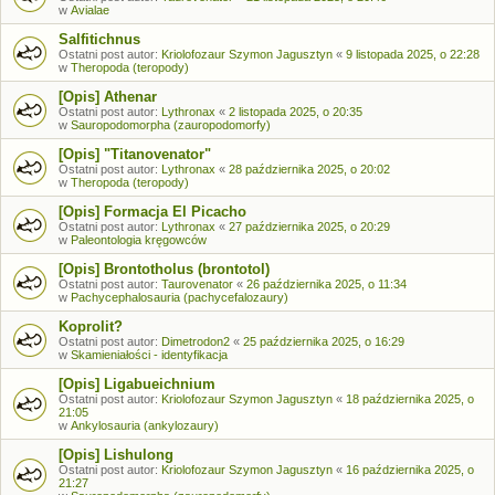
w
Avialae
Salfitichnus
Ostatni post autor:
Kriolofozaur Szymon Jagusztyn
«
9 listopada 2025, o 22:28
w
Theropoda (teropody)
[Opis] Athenar
Ostatni post autor:
Lythronax
«
2 listopada 2025, o 20:35
w
Sauropodomorpha (zauropodomorfy)
[Opis] "Titanovenator"
Ostatni post autor:
Lythronax
«
28 października 2025, o 20:02
w
Theropoda (teropody)
[Opis] Formacja El Picacho
Ostatni post autor:
Lythronax
«
27 października 2025, o 20:29
w
Paleontologia kręgowców
[Opis] Brontotholus (brontotol)
Ostatni post autor:
Taurovenator
«
26 października 2025, o 11:34
w
Pachycephalosauria (pachycefalozaury)
Koprolit?
Ostatni post autor:
Dimetrodon2
«
25 października 2025, o 16:29
w
Skamieniałości - identyfikacja
[Opis] Ligabueichnium
Ostatni post autor:
Kriolofozaur Szymon Jagusztyn
«
18 października 2025, o
21:05
w
Ankylosauria (ankylozaury)
[Opis] Lishulong
Ostatni post autor:
Kriolofozaur Szymon Jagusztyn
«
16 października 2025, o
21:27