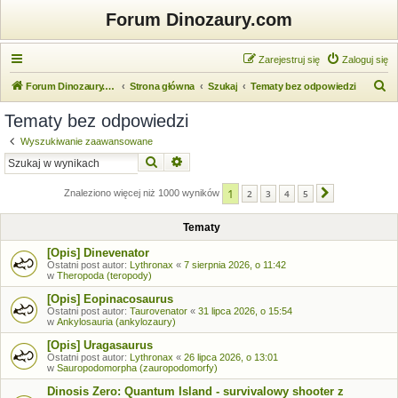
Forum Dinozaury.com
Zarejestruj się
Zaloguj się
S
Forum Dinozaury.com
Strona główna
Szukaj
Tematy bez odpowiedzi
z
Tematy bez odpowiedzi
u
Wyszukiwanie zaawansowane
k
Szukaj
Wyszukiwanie zaawansowane
a
1
j
Znaleziono więcej niż 1000 wyników
2
3
4
5
Następna
Tematy
[Opis] Dinevenator
Ostatni post autor:
Lythronax
«
7 sierpnia 2026, o 11:42
w
Theropoda (teropody)
[Opis] Eopinacosaurus
Ostatni post autor:
Taurovenator
«
31 lipca 2026, o 15:54
w
Ankylosauria (ankylozaury)
[Opis] Uragasaurus
Ostatni post autor:
Lythronax
«
26 lipca 2026, o 13:01
w
Sauropodomorpha (zauropodomorfy)
Dinosis Zero: Quantum Island - survivalowy shooter z