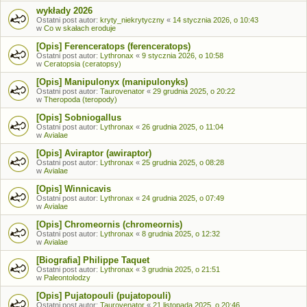
wykłady 2026
Ostatni post autor:
kryty_niekrytyczny
«
14 stycznia 2026, o 10:43
w
Co w skałach eroduje
[Opis] Ferenceratops (ferenceratops)
Ostatni post autor:
Lythronax
«
9 stycznia 2026, o 10:58
w
Ceratopsia (ceratopsy)
[Opis] Manipulonyx (manipulonyks)
Ostatni post autor:
Taurovenator
«
29 grudnia 2025, o 20:22
w
Theropoda (teropody)
[Opis] Sobniogallus
Ostatni post autor:
Lythronax
«
26 grudnia 2025, o 11:04
w
Avialae
[Opis] Aviraptor (awiraptor)
Ostatni post autor:
Lythronax
«
25 grudnia 2025, o 08:28
w
Avialae
[Opis] Winnicavis
Ostatni post autor:
Lythronax
«
24 grudnia 2025, o 07:49
w
Avialae
[Opis] Chromeornis (chromeornis)
Ostatni post autor:
Lythronax
«
8 grudnia 2025, o 12:32
w
Avialae
[Biografia] Philippe Taquet
Ostatni post autor:
Lythronax
«
3 grudnia 2025, o 21:51
w
Paleontolodzy
[Opis] Pujatopouli (pujatopouli)
Ostatni post autor:
Taurovenator
«
21 listopada 2025, o 20:46