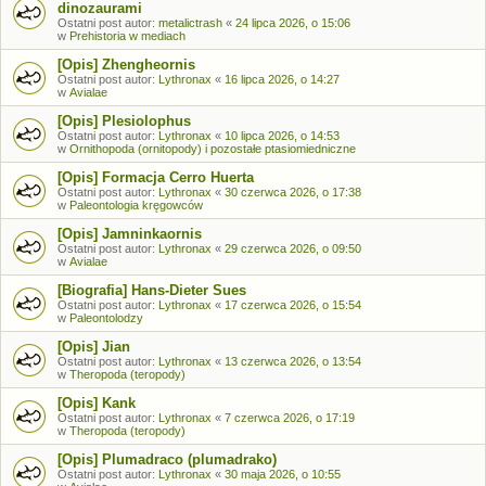
dinozaurami
Ostatni post autor:
metalictrash
«
24 lipca 2026, o 15:06
w
Prehistoria w mediach
[Opis] Zhengheornis
Ostatni post autor:
Lythronax
«
16 lipca 2026, o 14:27
w
Avialae
[Opis] Plesiolophus
Ostatni post autor:
Lythronax
«
10 lipca 2026, o 14:53
w
Ornithopoda (ornitopody) i pozostałe ptasiomiedniczne
[Opis] Formacja Cerro Huerta
Ostatni post autor:
Lythronax
«
30 czerwca 2026, o 17:38
w
Paleontologia kręgowców
[Opis] Jamninkaornis
Ostatni post autor:
Lythronax
«
29 czerwca 2026, o 09:50
w
Avialae
[Biografia] Hans-Dieter Sues
Ostatni post autor:
Lythronax
«
17 czerwca 2026, o 15:54
w
Paleontolodzy
[Opis] Jian
Ostatni post autor:
Lythronax
«
13 czerwca 2026, o 13:54
w
Theropoda (teropody)
[Opis] Kank
Ostatni post autor:
Lythronax
«
7 czerwca 2026, o 17:19
w
Theropoda (teropody)
[Opis] Plumadraco (plumadrako)
Ostatni post autor:
Lythronax
«
30 maja 2026, o 10:55