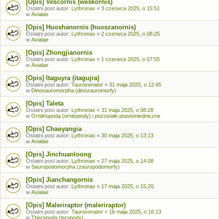
[Opis] Vescornis (weskornis)
Ostatni post autor:
Lythronax
«
3 czerwca 2025, o 15:51
w
Avialae
[Opis] Huoshanornis (huoszanornis)
Ostatni post autor:
Lythronax
«
2 czerwca 2025, o 08:25
w
Avialae
[Opis] Zhongjianornis
Ostatni post autor:
Lythronax
«
1 czerwca 2025, o 07:55
w
Avialae
[Opis] Itaguyra (itagujra)
Ostatni post autor:
Taurovenator
«
31 maja 2025, o 12:45
w
Dinosauromorpha (dinozauromorfy)
[Opis] Taleta
Ostatni post autor:
Lythronax
«
31 maja 2025, o 08:28
w
Ornithopoda (ornitopody) i pozostałe ptasiomiedniczne
[Opis] Chaoyangia
Ostatni post autor:
Lythronax
«
30 maja 2025, o 13:13
w
Avialae
[Opis] Jinchuanloong
Ostatni post autor:
Lythronax
«
27 maja 2025, o 14:08
w
Sauropodomorpha (zauropodomorfy)
[Opis] Jianchangornis
Ostatni post autor:
Lythronax
«
17 maja 2025, o 15:20
w
Avialae
[Opis] Maleriraptor (maleriraptor)
Ostatni post autor:
Taurovenator
«
16 maja 2025, o 16:13
w
Theropoda (teropody)