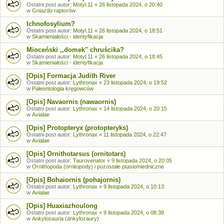
Ostatni post autor:
Motyl.11
«
26 listopada 2024, o 20:40
w
Gniazdo raptorów
Ichnofosylium?
Ostatni post autor:
Motyl.11
«
26 listopada 2024, o 18:51
w
Skamieniałości - identyfikacja
Mioceński ,,domek" chruścika?
Ostatni post autor:
Motyl.11
«
26 listopada 2024, o 18:45
w
Skamieniałości - identyfikacja
[Opis] Formacja Judith River
Ostatni post autor:
Lythronax
«
23 listopada 2024, o 19:52
w
Paleontologia kręgowców
[Opis] Navaornis (nawaornis)
Ostatni post autor:
Lythronax
«
14 listopada 2024, o 20:15
w
Avialae
[Opis] Protopteryx (protopteryks)
Ostatni post autor:
Lythronax
«
11 listopada 2024, o 22:47
w
Avialae
[Opis] Ornithotarsus (ornitotars)
Ostatni post autor:
Taurovenator
«
9 listopada 2024, o 20:05
w
Ornithopoda (ornitopody) i pozostałe ptasiomiedniczne
[Opis] Bohaiornis (pohajornis)
Ostatni post autor:
Lythronax
«
9 listopada 2024, o 10:13
w
Avialae
[Opis] Huaxiazhoulong
Ostatni post autor:
Lythronax
«
9 listopada 2024, o 08:38
w
Ankylosauria (ankylozaury)