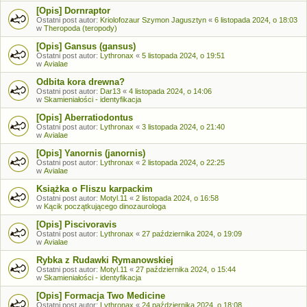
[Opis] Dornraptor
Ostatni post autor:
Kriolofozaur Szymon Jagusztyn
«
6 listopada 2024, o 18:03
w
Theropoda (teropody)
[Opis] Gansus (gansus)
Ostatni post autor:
Lythronax
«
5 listopada 2024, o 19:51
w
Avialae
Odbita kora drewna?
Ostatni post autor:
Dar13
«
4 listopada 2024, o 14:06
w
Skamieniałości - identyfikacja
[Opis] Aberratiodontus
Ostatni post autor:
Lythronax
«
3 listopada 2024, o 21:40
w
Avialae
[Opis] Yanornis (janornis)
Ostatni post autor:
Lythronax
«
2 listopada 2024, o 22:25
w
Avialae
Książka o Fliszu karpackim
Ostatni post autor:
Motyl.11
«
2 listopada 2024, o 16:58
w
Kącik początkującego dinozaurologa
[Opis] Piscivoravis
Ostatni post autor:
Lythronax
«
27 października 2024, o 19:09
w
Avialae
Rybka z Rudawki Rymanowskiej
Ostatni post autor:
Motyl.11
«
27 października 2024, o 15:44
w
Skamieniałości - identyfikacja
[Opis] Formacja Two Medicine
Ostatni post autor:
Lythronax
«
24 października 2024, o 18:08