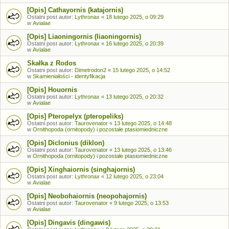
[Opis] Cathayornis (katajornis)
Ostatni post autor:
Lythronax
«
18 lutego 2025, o 09:29
w
Avialae
[Opis] Liaoningornis (liaoningornis)
Ostatni post autor:
Lythronax
«
16 lutego 2025, o 20:39
w
Avialae
Skałka z Rodos
Ostatni post autor:
Dimetrodon2
«
15 lutego 2025, o 14:52
w
Skamieniałości - identyfikacja
[Opis] Houornis
Ostatni post autor:
Lythronax
«
13 lutego 2025, o 20:32
w
Avialae
[Opis] Pteropelyx (pteropeliks)
Ostatni post autor:
Taurovenator
«
13 lutego 2025, o 14:48
w
Ornithopoda (ornitopody) i pozostałe ptasiomiedniczne
[Opis] Diclonius (diklon)
Ostatni post autor:
Taurovenator
«
13 lutego 2025, o 13:46
w
Ornithopoda (ornitopody) i pozostałe ptasiomiedniczne
[Opis] Xinghaiornis (singhajornis)
Ostatni post autor:
Lythronax
«
12 lutego 2025, o 23:04
w
Avialae
[Opis] Neobohaiornis (neopohajornis)
Ostatni post autor:
Taurovenator
«
9 lutego 2025, o 13:53
w
Avialae
[Opis] Dingavis (dingawis)