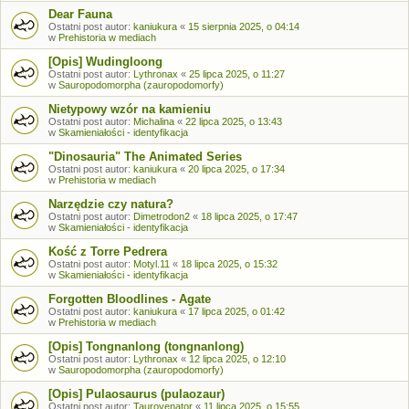
Dear Fauna
Ostatni post autor:
kaniukura
«
15 sierpnia 2025, o 04:14
w
Prehistoria w mediach
[Opis] Wudingloong
Ostatni post autor:
Lythronax
«
25 lipca 2025, o 11:27
w
Sauropodomorpha (zauropodomorfy)
Nietypowy wzór na kamieniu
Ostatni post autor:
Michalina
«
22 lipca 2025, o 13:43
w
Skamieniałości - identyfikacja
"Dinosauria" The Animated Series
Ostatni post autor:
kaniukura
«
20 lipca 2025, o 17:34
w
Prehistoria w mediach
Narzędzie czy natura?
Ostatni post autor:
Dimetrodon2
«
18 lipca 2025, o 17:47
w
Skamieniałości - identyfikacja
Kość z Torre Pedrera
Ostatni post autor:
Motyl.11
«
18 lipca 2025, o 15:32
w
Skamieniałości - identyfikacja
Forgotten Bloodlines - Agate
Ostatni post autor:
kaniukura
«
17 lipca 2025, o 01:42
w
Prehistoria w mediach
[Opis] Tongnanlong (tongnanlong)
Ostatni post autor:
Lythronax
«
12 lipca 2025, o 12:10
w
Sauropodomorpha (zauropodomorfy)
[Opis] Pulaosaurus (pulaozaur)
Ostatni post autor:
Taurovenator
«
11 lipca 2025, o 15:55