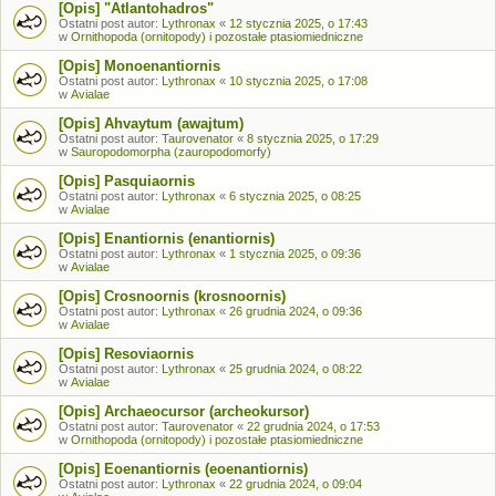
[Opis] "Atlantohadros"
Ostatni post autor:
Lythronax
«
12 stycznia 2025, o 17:43
w
Ornithopoda (ornitopody) i pozostałe ptasiomiedniczne
[Opis] Monoenantiornis
Ostatni post autor:
Lythronax
«
10 stycznia 2025, o 17:08
w
Avialae
[Opis] Ahvaytum (awajtum)
Ostatni post autor:
Taurovenator
«
8 stycznia 2025, o 17:29
w
Sauropodomorpha (zauropodomorfy)
[Opis] Pasquiaornis
Ostatni post autor:
Lythronax
«
6 stycznia 2025, o 08:25
w
Avialae
[Opis] Enantiornis (enantiornis)
Ostatni post autor:
Lythronax
«
1 stycznia 2025, o 09:36
w
Avialae
[Opis] Crosnoornis (krosnoornis)
Ostatni post autor:
Lythronax
«
26 grudnia 2024, o 09:36
w
Avialae
[Opis] Resoviaornis
Ostatni post autor:
Lythronax
«
25 grudnia 2024, o 08:22
w
Avialae
[Opis] Archaeocursor (archeokursor)
Ostatni post autor:
Taurovenator
«
22 grudnia 2024, o 17:53
w
Ornithopoda (ornitopody) i pozostałe ptasiomiedniczne
[Opis] Eoenantiornis (eoenantiornis)
Ostatni post autor:
Lythronax
«
22 grudnia 2024, o 09:04