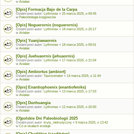
w
Avialae
[Opis] Formacja Bajo de la Carpa
Ostatni post autor:
Lythronax
«
25 marca 2025, o 09:45
w
Paleontologia kręgowców
[Opis] Noguerornis (noguerornis)
Ostatni post autor:
Lythronax
«
18 marca 2025, o 20:17
w
Avialae
[Opis] Yuanjiawaornis
Ostatni post autor:
Lythronax
«
18 marca 2025, o 09:01
w
Avialae
[Opis] Juehuaornis (jehuaornis)
Ostatni post autor:
Lythronax
«
17 marca 2025, o 21:04
w
Avialae
[Opis] Ambiortus (ambiort)
Ostatni post autor:
Taurovenator
«
14 marca 2025, o 11:44
w
Avialae
[Opis] Enantiophoenix (enantiofeniks)
Ostatni post autor:
Lythronax
«
13 marca 2025, o 17:53
w
Avialae
[Opis] Dunhuangia
Ostatni post autor:
Lythronax
«
12 marca 2025, o 20:00
w
Avialae
(O)polskie Dni Paleobiologii 2025
Ostatni post autor:
kryty_niekrytyczny
«
9 marca 2025, o 13:42
w
Co w skałach eroduje
[Opis] Chadititan (czaditytan)