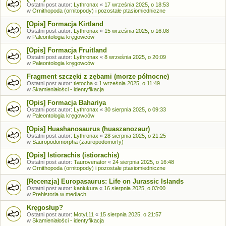
Ostatni post autor:
Lythronax
«
17 września 2025, o 18:53
w
Ornithopoda (ornitopody) i pozostałe ptasiomiedniczne
[Opis] Formacja Kirtland
Ostatni post autor:
Lythronax
«
15 września 2025, o 16:08
w
Paleontologia kręgowców
[Opis] Formacja Fruitland
Ostatni post autor:
Lythronax
«
8 września 2025, o 20:09
w
Paleontologia kręgowców
Fragment szczęki z zębami (morze północne)
Ostatni post autor:
tletocha
«
1 września 2025, o 11:49
w
Skamieniałości - identyfikacja
[Opis] Formacja Bahariya
Ostatni post autor:
Lythronax
«
30 sierpnia 2025, o 09:33
w
Paleontologia kręgowców
[Opis] Huashanosaurus (huaszanozaur)
Ostatni post autor:
Lythronax
«
28 sierpnia 2025, o 21:25
w
Sauropodomorpha (zauropodomorfy)
[Opis] Istiorachis (istiorachis)
Ostatni post autor:
Taurovenator
«
24 sierpnia 2025, o 16:48
w
Ornithopoda (ornitopody) i pozostałe ptasiomiedniczne
[Recenzja] Europasaurus: Life on Jurassic Islands
Ostatni post autor:
kaniukura
«
16 sierpnia 2025, o 03:00
w
Prehistoria w mediach
Kręgosłup?
Ostatni post autor:
Motyl.11
«
15 sierpnia 2025, o 21:57
w
Skamieniałości - identyfikacja