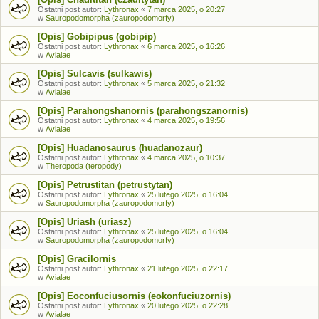
Ostatni post autor:
Lythronax
«
7 marca 2025, o 20:27
w
Sauropodomorpha (zauropodomorfy)
[Opis] Gobipipus (gobipip)
Ostatni post autor:
Lythronax
«
6 marca 2025, o 16:26
w
Avialae
[Opis] Sulcavis (sulkawis)
Ostatni post autor:
Lythronax
«
5 marca 2025, o 21:32
w
Avialae
[Opis] Parahongshanornis (parahongszanornis)
Ostatni post autor:
Lythronax
«
4 marca 2025, o 19:56
w
Avialae
[Opis] Huadanosaurus (huadanozaur)
Ostatni post autor:
Lythronax
«
4 marca 2025, o 10:37
w
Theropoda (teropody)
[Opis] Petrustitan (petrustytan)
Ostatni post autor:
Lythronax
«
25 lutego 2025, o 16:04
w
Sauropodomorpha (zauropodomorfy)
[Opis] Uriash (uriasz)
Ostatni post autor:
Lythronax
«
25 lutego 2025, o 16:04
w
Sauropodomorpha (zauropodomorfy)
[Opis] Gracilornis
Ostatni post autor:
Lythronax
«
21 lutego 2025, o 22:17
w
Avialae
[Opis] Eoconfuciusornis (eokonfuciuzornis)
Ostatni post autor:
Lythronax
«
20 lutego 2025, o 22:28
w
Avialae