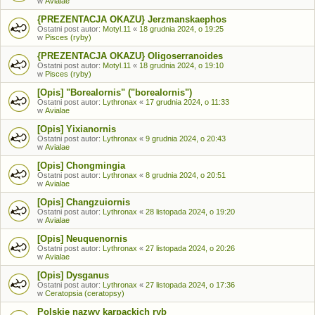
w
Avialae
{PREZENTACJA OKAZU} Jerzmanskaephos
Ostatni post autor:
Motyl.11
«
18 grudnia 2024, o 19:25
w
Pisces (ryby)
{PREZENTACJA OKAZU} Oligoserranoides
Ostatni post autor:
Motyl.11
«
18 grudnia 2024, o 19:10
w
Pisces (ryby)
[Opis] "Borealornis" ("borealornis")
Ostatni post autor:
Lythronax
«
17 grudnia 2024, o 11:33
w
Avialae
[Opis] Yixianornis
Ostatni post autor:
Lythronax
«
9 grudnia 2024, o 20:43
w
Avialae
[Opis] Chongmingia
Ostatni post autor:
Lythronax
«
8 grudnia 2024, o 20:51
w
Avialae
[Opis] Changzuiornis
Ostatni post autor:
Lythronax
«
28 listopada 2024, o 19:20
w
Avialae
[Opis] Neuquenornis
Ostatni post autor:
Lythronax
«
27 listopada 2024, o 20:26
w
Avialae
[Opis] Dysganus
Ostatni post autor:
Lythronax
«
27 listopada 2024, o 17:36
w
Ceratopsia (ceratopsy)
Polskie nazwy karpackich ryb