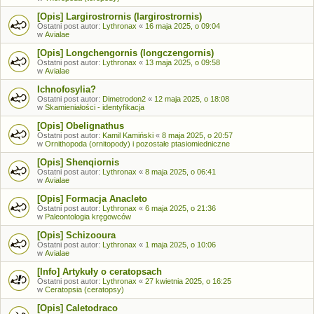
[Opis] Largirostrornis (largirostrornis)
Ostatni post autor:
Lythronax
«
16 maja 2025, o 09:04
w
Avialae
[Opis] Longchengornis (longczengornis)
Ostatni post autor:
Lythronax
«
13 maja 2025, o 09:58
w
Avialae
Ichnofosylia?
Ostatni post autor:
Dimetrodon2
«
12 maja 2025, o 18:08
w
Skamieniałości - identyfikacja
[Opis] Obelignathus
Ostatni post autor:
Kamil Kamiński
«
8 maja 2025, o 20:57
w
Ornithopoda (ornitopody) i pozostałe ptasiomiedniczne
[Opis] Shenqiornis
Ostatni post autor:
Lythronax
«
8 maja 2025, o 06:41
w
Avialae
[Opis] Formacja Anacleto
Ostatni post autor:
Lythronax
«
6 maja 2025, o 21:36
w
Paleontologia kręgowców
[Opis] Schizooura
Ostatni post autor:
Lythronax
«
1 maja 2025, o 10:06
w
Avialae
[Info] Artykuły o ceratopsach
Ostatni post autor:
Lythronax
«
27 kwietnia 2025, o 16:25
w
Ceratopsia (ceratopsy)
[Opis] Caletodraco