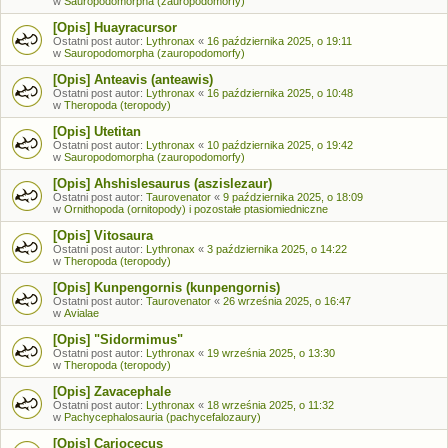
w
Sauropodomorpha (zauropodomorfy)
[Opis] Huayracursor
Ostatni post autor:
Lythronax
«
16 października 2025, o 19:11
w
Sauropodomorpha (zauropodomorfy)
[Opis] Anteavis (anteawis)
Ostatni post autor:
Lythronax
«
16 października 2025, o 10:48
w
Theropoda (teropody)
[Opis] Utetitan
Ostatni post autor:
Lythronax
«
10 października 2025, o 19:42
w
Sauropodomorpha (zauropodomorfy)
[Opis] Ahshislesaurus (aszislezaur)
Ostatni post autor:
Taurovenator
«
9 października 2025, o 18:09
w
Ornithopoda (ornitopody) i pozostałe ptasiomiedniczne
[Opis] Vitosaura
Ostatni post autor:
Lythronax
«
3 października 2025, o 14:22
w
Theropoda (teropody)
[Opis] Kunpengornis (kunpengornis)
Ostatni post autor:
Taurovenator
«
26 września 2025, o 16:47
w
Avialae
[Opis] "Sidormimus"
Ostatni post autor:
Lythronax
«
19 września 2025, o 13:30
w
Theropoda (teropody)
[Opis] Zavacephale
Ostatni post autor:
Lythronax
«
18 września 2025, o 11:32
w
Pachycephalosauria (pachycefalozaury)
[Opis] Cariocecus