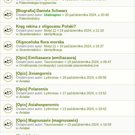
w
Paleontologia kręgowców
[Biografia] Daniela Schwarz
Ostatni post autor:
Utahraptor
«
20 października 2024, o 20:48
w
Paleontolodzy
Kręg rekina z oligocenu Polski?
Ostatni post autor:
Motyl.11
«
19 października 2024, o 21:18
w
Skamieniałości - identyfikacja
Oligoceńska flora morska
Ostatni post autor:
Motyl.11
«
19 października 2024, o 19:37
w
Skamieniałości - identyfikacja
[Opis] Emiliasaura (emiliazaura)
Ostatni post autor:
Taurovenator
«
19 października 2024, o 09:47
w
Ornithopoda (ornitopody) i pozostałe ptasiomiedniczne
[Opis] Jixiangornis
Ostatni post autor:
Lythronax
«
18 października 2024, o 06:56
w
Avialae
[Opis] Polarornis
Ostatni post autor:
Lythronax
«
17 października 2024, o 13:52
w
Avialae
[Opis] Asiahesperornis
Ostatni post autor:
Lythronax
«
13 października 2024, o 19:42
w
Avialae
[Opis] Magnusavis (magnusawis)
Ostatni post autor:
Taurovenator
«
13 października 2024, o 16:59
w
Avialae