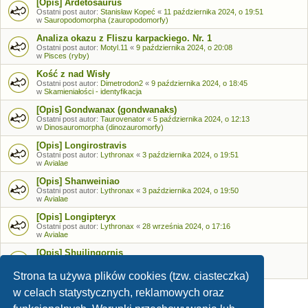
[Opis] Ardetosaurus
Ostatni post autor:
Stanisław Kopeć
«
11 października 2024, o 19:51
w
Sauropodomorpha (zauropodomorfy)
Analiza okazu z Fliszu karpackiego. Nr. 1
Ostatni post autor:
Motyl.11
«
9 października 2024, o 20:08
w
Pisces (ryby)
Kość z nad Wisły
Ostatni post autor:
Dimetrodon2
«
9 października 2024, o 18:45
w
Skamieniałości - identyfikacja
[Opis] Gondwanax (gondwanaks)
Ostatni post autor:
Taurovenator
«
5 października 2024, o 12:13
w
Dinosauromorpha (dinozauromorfy)
[Opis] Longirostravis
Ostatni post autor:
Lythronax
«
3 października 2024, o 19:51
w
Avialae
[Opis] Shanweiniao
Ostatni post autor:
Lythronax
«
3 października 2024, o 19:50
w
Avialae
[Opis] Longipteryx
Ostatni post autor:
Lythronax
«
28 września 2024, o 17:16
w
Avialae
[Opis] Shuilingornis
Ostatni post autor:
Lythronax
«
26 września 2024, o 17:53
w
Avialae
Strona ta używa plików cookies (tzw. ciasteczka)
w celach statystycznych, reklamowych oraz