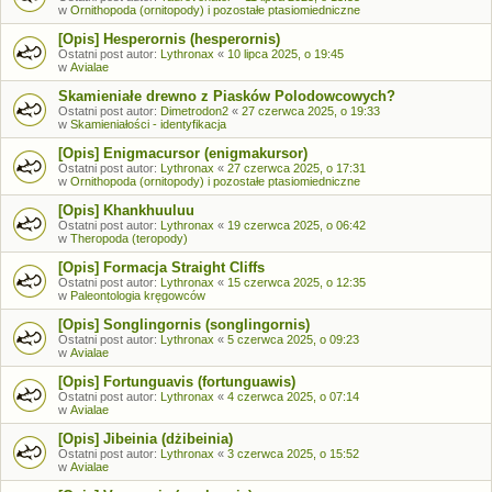
w
Ornithopoda (ornitopody) i pozostałe ptasiomiedniczne
[Opis] Hesperornis (hesperornis)
Ostatni post autor:
Lythronax
«
10 lipca 2025, o 19:45
w
Avialae
Skamieniałe drewno z Piasków Polodowcowych?
Ostatni post autor:
Dimetrodon2
«
27 czerwca 2025, o 19:33
w
Skamieniałości - identyfikacja
[Opis] Enigmacursor (enigmakursor)
Ostatni post autor:
Lythronax
«
27 czerwca 2025, o 17:31
w
Ornithopoda (ornitopody) i pozostałe ptasiomiedniczne
[Opis] Khankhuuluu
Ostatni post autor:
Lythronax
«
19 czerwca 2025, o 06:42
w
Theropoda (teropody)
[Opis] Formacja Straight Cliffs
Ostatni post autor:
Lythronax
«
15 czerwca 2025, o 12:35
w
Paleontologia kręgowców
[Opis] Songlingornis (songlingornis)
Ostatni post autor:
Lythronax
«
5 czerwca 2025, o 09:23
w
Avialae
[Opis] Fortunguavis (fortunguawis)
Ostatni post autor:
Lythronax
«
4 czerwca 2025, o 07:14
w
Avialae
[Opis] Jibeinia (dżibeinia)
Ostatni post autor:
Lythronax
«
3 czerwca 2025, o 15:52
w
Avialae