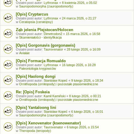
Ostatni post autor:
Lythronax
«
8 kwietnia 2026, o 05:02
w
Sauropodomorpha (zauropodomorfy)
[Opis] Cryptarcus
Ostatni post autor:
Lythronax
«
24 marca 2026, o 21:27
w
Ceratopsia (ceratopsy)
Ząb jelenia Plejstocen/Holocen
Ostatni post autor:
Dimetrodon2
«
15 marca 2026, o 16:58
w
Skamieniałości - identyfikacja
[Opis] Gorgonavis (gorgonawis)
Ostatni post autor:
Taurovenator
«
28 lutego 2026, o 16:09
w
Avialae
[Opis] Formacja Romualdo
Ostatni post autor:
Lythronax
«
16 lutego 2026, o 16:28
w
Paleontologia kręgowców
[Opis] Haolong dongi
Ostatni post autor:
Stanisław Kopeć
«
9 lutego 2026, o 18:34
w
Ornithopoda (ornitopody) i pozostałe ptasiomiedniczne
Re: [Opis] Foskeia
Ostatni post autor:
Kamil Kamiński
«
8 lutego 2026, o 00:21
w
Ornithopoda (ornitopody) i pozostałe ptasiomiedniczne
[Opis] Yantaloong lini
Ostatni post autor:
Stanisław Kopeć
«
6 lutego 2026, o 16:01
w
Sauropodomorpha (zauropodomorfy)
[Opis] Xenovenator (ksenowenator)
Ostatni post autor:
Taurovenator
«
6 lutego 2026, o 15:54
w
Theropoda (teropody)