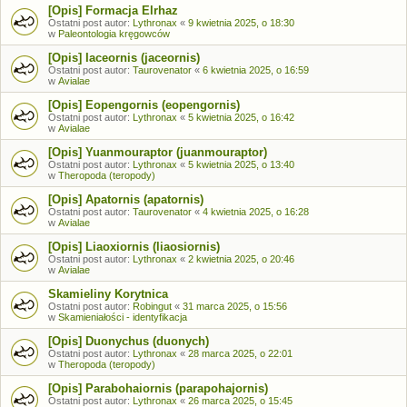
[Opis] Formacja Elrhaz
Ostatni post autor:
Lythronax
«
9 kwietnia 2025, o 18:30
w
Paleontologia kręgowców
[Opis] Iaceornis (jaceornis)
Ostatni post autor:
Taurovenator
«
6 kwietnia 2025, o 16:59
w
Avialae
[Opis] Eopengornis (eopengornis)
Ostatni post autor:
Lythronax
«
5 kwietnia 2025, o 16:42
w
Avialae
[Opis] Yuanmouraptor (juanmouraptor)
Ostatni post autor:
Lythronax
«
5 kwietnia 2025, o 13:40
w
Theropoda (teropody)
[Opis] Apatornis (apatornis)
Ostatni post autor:
Taurovenator
«
4 kwietnia 2025, o 16:28
w
Avialae
[Opis] Liaoxiornis (liaosiornis)
Ostatni post autor:
Lythronax
«
2 kwietnia 2025, o 20:46
w
Avialae
Skamieliny Korytnica
Ostatni post autor:
Robingut
«
31 marca 2025, o 15:56
w
Skamieniałości - identyfikacja
[Opis] Duonychus (duonych)
Ostatni post autor:
Lythronax
«
28 marca 2025, o 22:01
w
Theropoda (teropody)
[Opis] Parabohaiornis (parapohajornis)
Ostatni post autor:
Lythronax
«
26 marca 2025, o 15:45