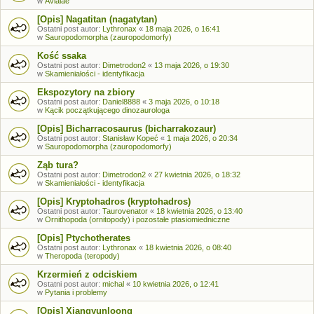
w
Avialae
[Opis] Nagatitan (nagatytan)
Ostatni post autor:
Lythronax
«
18 maja 2026, o 16:41
w
Sauropodomorpha (zauropodomorfy)
Kość ssaka
Ostatni post autor:
Dimetrodon2
«
13 maja 2026, o 19:30
w
Skamieniałości - identyfikacja
Ekspozytory na zbiory
Ostatni post autor:
Daniel8888
«
3 maja 2026, o 10:18
w
Kącik początkującego dinozaurologa
[Opis] Bicharracosaurus (bicharrakozaur)
Ostatni post autor:
Stanisław Kopeć
«
1 maja 2026, o 20:34
w
Sauropodomorpha (zauropodomorfy)
Ząb tura?
Ostatni post autor:
Dimetrodon2
«
27 kwietnia 2026, o 18:32
w
Skamieniałości - identyfikacja
[Opis] Kryptohadros (kryptohadros)
Ostatni post autor:
Taurovenator
«
18 kwietnia 2026, o 13:40
w
Ornithopoda (ornitopody) i pozostałe ptasiomiedniczne
[Opis] Ptychotherates
Ostatni post autor:
Lythronax
«
18 kwietnia 2026, o 08:40
w
Theropoda (teropody)
Krzermień z odciskiem
Ostatni post autor:
michal
«
10 kwietnia 2026, o 12:41
w
Pytania i problemy
[Opis] Xiangyunloong