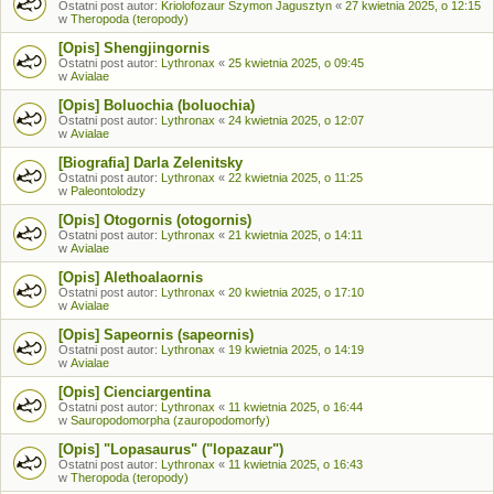
Ostatni post autor:
Kriolofozaur Szymon Jagusztyn
«
27 kwietnia 2025, o 12:15
w
Theropoda (teropody)
[Opis] Shengjingornis
Ostatni post autor:
Lythronax
«
25 kwietnia 2025, o 09:45
w
Avialae
[Opis] Boluochia (boluochia)
Ostatni post autor:
Lythronax
«
24 kwietnia 2025, o 12:07
w
Avialae
[Biografia] Darla Zelenitsky
Ostatni post autor:
Lythronax
«
22 kwietnia 2025, o 11:25
w
Paleontolodzy
[Opis] Otogornis (otogornis)
Ostatni post autor:
Lythronax
«
21 kwietnia 2025, o 14:11
w
Avialae
[Opis] Alethoalaornis
Ostatni post autor:
Lythronax
«
20 kwietnia 2025, o 17:10
w
Avialae
[Opis] Sapeornis (sapeornis)
Ostatni post autor:
Lythronax
«
19 kwietnia 2025, o 14:19
w
Avialae
[Opis] Cienciargentina
Ostatni post autor:
Lythronax
«
11 kwietnia 2025, o 16:44
w
Sauropodomorpha (zauropodomorfy)
[Opis] "Lopasaurus" ("lopazaur")
Ostatni post autor:
Lythronax
«
11 kwietnia 2025, o 16:43
w
Theropoda (teropody)