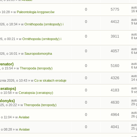
aut
0
5775
16 
o 16:28
» w
Paleontologia kręgowców
aut
0
4412
9 l
026, o 18:34
» w
Ornithopoda (ornitopody) i
aut
0
3911
8 l
26, o 00:21
» w
Ornithopoda (ornitopody) i
aut
0
4057
6 l
026, o 16:01
» w
Sauropodomorpha
enator)
aut
0
5160
6 l
, o 15:54
» w
Theropoda (teropody)
aut
0
4326
14 
znia 2026, o 10:43
» w
Co w skałach eroduje
ceratops)
aut
0
4183
9 s
 o 10:58
» w
Ceratopsia (ceratopsy)
ulonyks)
aut
0
4630
29 
25, o 20:22
» w
Theropoda (teropody)
aut
0
4964
26 
 o 11:04
» w
Avialae
aut
0
4041
25 
 o 08:28
» w
Avialae
aut