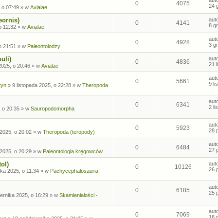
0
4075
24 
 o 07:49
» w
Avialae
eornis)
aut
0
4141
8 g
o 12:32
» w
Avialae
aut
0
4928
3 g
o 21:51
» w
Paleontolodzy
uli)
aut
0
4836
21 
2025, o 20:46
» w
Avialae
aut
0
5661
9 l
tyn
»
9 listopada 2025, o 22:28
» w
Theropoda
aut
0
6341
2 l
, o 20:35
» w
Sauropodomorpha
aut
0
5923
28 
2025, o 20:02
» w
Theropoda (teropody)
aut
0
6484
27 
2025, o 20:29
» w
Paleontologia kręgowców
ol)
aut
0
10126
26 
ka 2025, o 11:34
» w
Pachycephalosauria
aut
0
6185
25 
ernika 2025, o 16:29
» w
Skamieniałości -
aut
0
7069
18 