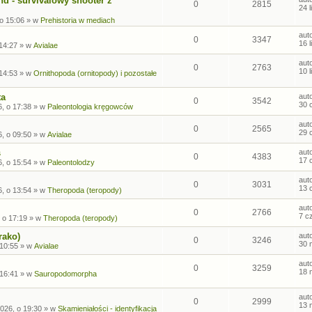
nd - survivalowy shooter z
0
2815
24 
 o 15:06
» w
Prehistoria w mediach
aut
0
3347
16 
 14:27
» w
Avialae
aut
0
2763
10 
 14:53
» w
Ornithopoda (ornitopody) i pozostałe
ta
aut
0
3542
30 
, o 17:38
» w
Paleontologia kręgowców
aut
0
2565
29 
, o 09:50
» w
Avialae
s
aut
0
4383
17 
, o 15:54
» w
Paleontolodzy
aut
0
3031
13 
, o 13:54
» w
Theropoda (teropody)
aut
0
2766
7 c
 o 17:19
» w
Theropoda (teropody)
rako)
aut
0
3246
30 
 10:55
» w
Avialae
aut
0
3259
18 
 16:41
» w
Sauropodomorpha
aut
0
2999
13 
026, o 19:30
» w
Skamieniałości - identyfikacja