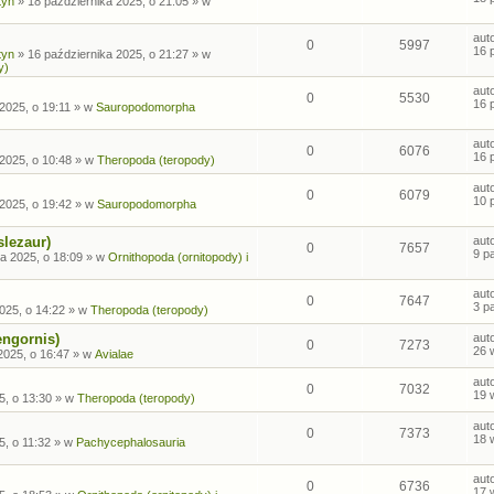
tyn
»
18 października 2025, o 21:05
» w
aut
0
5997
16 
tyn
»
16 października 2025, o 21:27
» w
y)
aut
0
5530
16 
2025, o 19:11
» w
Sauropodomorpha
aut
0
6076
16 
2025, o 10:48
» w
Theropoda (teropody)
aut
0
6079
10 
2025, o 19:42
» w
Sauropodomorpha
slezaur)
aut
0
7657
9 p
a 2025, o 18:09
» w
Ornithopoda (ornitopody) i
aut
0
7647
3 p
025, o 14:22
» w
Theropoda (teropody)
engornis)
aut
0
7273
26 
2025, o 16:47
» w
Avialae
aut
0
7032
19 
5, o 13:30
» w
Theropoda (teropody)
aut
0
7373
18 
5, o 11:32
» w
Pachycephalosauria
aut
0
6736
17 