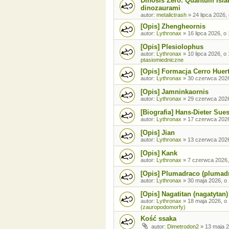
Dinosis Zero: Quantum Isla
dinozaurami
autor:
metalictrash
»
24 lipca 2026,
[Opis] Zhengheornis
autor:
Lythronax
»
16 lipca 2026, o
[Opis] Plesiolophus
autor:
Lythronax
»
10 lipca 2026, o
ptasiomiedniczne
[Opis] Formacja Cerro Huer
autor:
Lythronax
»
30 czerwca 2026
[Opis] Jamninkaornis
autor:
Lythronax
»
29 czerwca 2026
[Biografia] Hans-Dieter Sue
autor:
Lythronax
»
17 czerwca 2026
[Opis] Jian
autor:
Lythronax
»
13 czerwca 2026
[Opis] Kank
autor:
Lythronax
»
7 czerwca 2026,
[Opis] Plumadraco (plumad
autor:
Lythronax
»
30 maja 2026, o
[Opis] Nagatitan (nagatytan)
autor:
Lythronax
»
18 maja 2026, o
(zauropodomorfy)
Kość ssaka
autor:
Dimetrodon2
»
13 maja 2