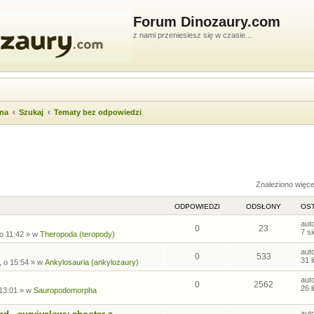
Forum Dinozaury.com
z nami przeniesiesz się w czasie...
wna
Szukaj
Tematy bez odpowiedzi
ukiwanie zaawansowane
Znaleziono więc
ODPOWIEDZI
ODSŁONY
OST
aut
0
23
7 s
 o 11:42
» w
Theropoda (teropody)
aut
0
533
31 
, o 15:54
» w
Ankylosauria (ankylozaury)
aut
0
2562
26 
 13:01
» w
Sauropodomorpha
aut