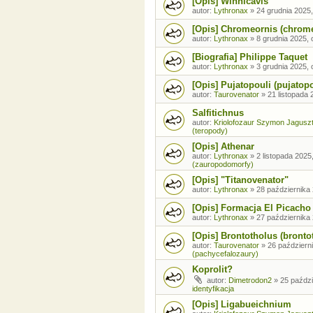
[Opis] Winnicavis
autor:
Lythronax
»
24 grudnia 2025,
[Opis] Chromeornis (chrom
autor:
Lythronax
»
8 grudnia 2025, 
[Biografia] Philippe Taquet
autor:
Lythronax
»
3 grudnia 2025, 
[Opis] Pujatopouli (pujatopo
autor:
Taurovenator
»
21 listopada 
Salfitichnus
autor:
Kriolofozaur Szymon Jagusz
(teropody)
[Opis] Athenar
autor:
Lythronax
»
2 listopada 2025
(zauropodomorfy)
[Opis] "Titanovenator"
autor:
Lythronax
»
28 października 
[Opis] Formacja El Picacho
autor:
Lythronax
»
27 października 
[Opis] Brontotholus (brontot
autor:
Taurovenator
»
26 październi
(pachycefalozaury)
Koprolit?
autor:
Dimetrodon2
»
25 paździ
identyfikacja
[Opis] Ligabueichnium