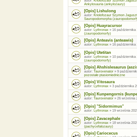
autor:
Kriolofozaur Szymon Jagusz
Ankylosauria (ankylozaury)
[Opis] Lishulong
autor:
Kriolofozaur Szymon Jagusz
Sauropodomorpha (zauropodomorf
[Opis] Huayracursor
autor:
Lythronax
»
16 października 
(zauropodomorfy)
[Opis] Anteavis (anteawis)
autor:
Lythronax
»
16 października 
[Opis] Utetitan
autor:
Lythronax
»
10 października 
(zauropodomorfy)
[Opis] Ahshislesaurus (aszi
autor:
Taurovenator
»
9 październik
pozostałe ptasiomiedniczne
[Opis] Vitosaura
autor:
Lythronax
»
3 października 2
[Opis] Kunpengornis (kunp
autor:
Taurovenator
»
26 września 
[Opis] "Sidormimus"
autor:
Lythronax
»
19 września 202
[Opis] Zavacephale
autor:
Lythronax
»
18 września 202
(pachycefalozaury)
[Opis] Cariocecus