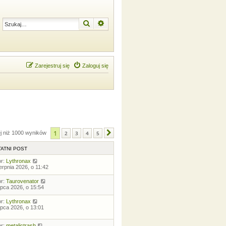
Szukaj
Wyszukiwanie zaawansowane
Zarejestruj się
Zaloguj się
1
ej niż 1000 wyników
2
3
4
5
Następna
ATNI POST
or:
Lythronax
ierpnia 2026, o 11:42
or:
Taurovenator
lipca 2026, o 15:54
or:
Lythronax
lipca 2026, o 13:01
or:
metalictrash