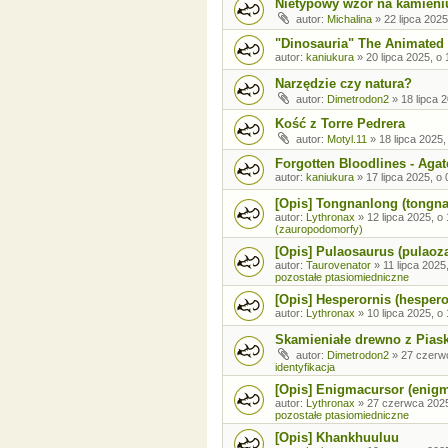
Nietypowy wzór na kamieni
autor:
Michalina
»
22 lipca 2025
"Dinosauria" The Animated 
autor:
kaniukura
»
20 lipca 2025, o 
Narzędzie czy natura?
autor:
Dimetrodon2
»
18 lipca 
Kość z Torre Pedrera
autor:
Motyl.11
»
18 lipca 2025,
Forgotten Bloodlines - Agat
autor:
kaniukura
»
17 lipca 2025, o 
[Opis] Tongnanlong (tongn
autor:
Lythronax
»
12 lipca 2025, o
(zauropodomorfy)
[Opis] Pulaosaurus (pulaoz
autor:
Taurovenator
»
11 lipca 2025
pozostałe ptasiomiedniczne
[Opis] Hesperornis (hespero
autor:
Lythronax
»
10 lipca 2025, o
Skamieniałe drewno z Pia
autor:
Dimetrodon2
»
27 czerw
identyfikacja
[Opis] Enigmacursor (enig
autor:
Lythronax
»
27 czerwca 2025
pozostałe ptasiomiedniczne
[Opis] Khankhuuluu