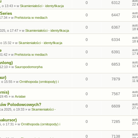
u
aut
0
6312
22 
, o 13:43
» w
Skamieniałości - identyfikacja
Series
aut
0
6447
20 
17:34
» w
Prehistoria w mediach
aut
0
6367
18 
2025, o 17:47
» w
Skamieniałości - identyfikacja
aut
0
6334
18 
 o 15:32
» w
Skamieniałości - identyfikacja
e
aut
0
6391
17 
01:42
» w
Prehistoria w mediach
anlong)
aut
0
6853
12 
 12:10
» w
Sauropodomorpha
aur)
aut
0
7879
11 
, o 15:55
» w
Ornithopoda (ornitopody) i
rnis)
aut
0
7567
10 
 19:45
» w
Avialae
sków Polodowcowych?
aut
0
6609
27 
ca 2025, o 19:33
» w
Skamieniałości -
makursor)
aut
0
7285
27 
, o 17:31
» w
Ornithopoda (ornitopody) i
aut
0
7138
19 