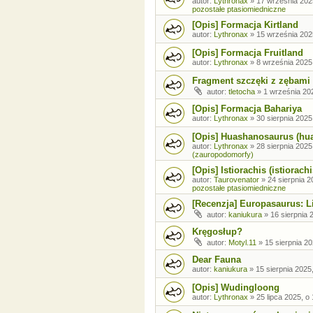
autor:
Lythronax
»
17 września 202
pozostałe ptasiomiedniczne
[Opis] Formacja Kirtland
autor:
Lythronax
»
15 września 202
[Opis] Formacja Fruitland
autor:
Lythronax
»
8 września 2025
Fragment szczęki z zębami
autor:
tletocha
»
1 września 202
[Opis] Formacja Bahariya
autor:
Lythronax
»
30 sierpnia 2025
[Opis] Huashanosaurus (hu
autor:
Lythronax
»
28 sierpnia 2025
(zauropodomorfy)
[Opis] Istiorachis (istiorachi
autor:
Taurovenator
»
24 sierpnia 2
pozostałe ptasiomiedniczne
[Recenzja] Europasaurus: Li
autor:
kaniukura
»
16 sierpnia 
Kręgosłup?
autor:
Motyl.11
»
15 sierpnia 20
Dear Fauna
autor:
kaniukura
»
15 sierpnia 2025
[Opis] Wudingloong
autor:
Lythronax
»
25 lipca 2025, o