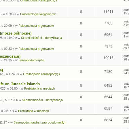
5, o 18:53
» w
Ornithopoda (ornitopody) i
aut
0
11211
15 
5, o 16:08
» w
Paleontologia kręgowców
aut
0
7765
8 w
, o 20:09
» w
Paleontologia kręgowców
 (morze północne)
aut
0
6961
1 w
5, o 11:49
» w
Skamieniałości - identyfikacja
aut
0
7373
30 
, o 09:33
» w
Paleontologia kręgowców
aszanozaur)
aut
0
10016
28 
, o 21:25
» w
Sauropodomorpha
s)
aut
0
7180
24 
025, o 16:48
» w
Ornithopoda (ornitopody) i
fe on Jurassic Islands
aut
0
6492
16 
2025, o 03:00
» w
Prehistoria w mediach
aut
0
6544
15 
25, o 21:57
» w
Skamieniałości - identyfikacja
aut
0
6597
15 
, o 04:14
» w
Prehistoria w mediach
aut
0
6834
25 
 11:27
» w
Sauropodomorpha (zauropodomorfy)