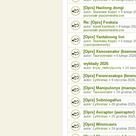
[Opis] Haolong dongi
autor:
Stanisław Kopeć
»
9 lutego 2
pozostałe ptasiomiedniczne
Re: [Opis] Foskeia
autor:
Kamil Kamiński
»
8 lutego 20
pozostałe ptasiomiedniczne
[Opis] Yantaloong lini
autor:
Stanisław Kopeć
»
6 lutego 2
(zauropodomorfy)
[Opis] Xenovenator (ksenow
autor:
Taurovenator
»
6 lutego 2026
wykłady 2026
autor:
kryty_niekrytyczny
»
14 styc
[Opis] Ferenceratops (feren
autor:
Lythronax
»
9 stycznia 2026,
[Opis] Manipulonyx (manip
autor:
Taurovenator
»
29 grudnia 20
[Opis] Sobniogallus
autor:
Lythronax
»
26 grudnia 2025,
[Opis] Aviraptor (awiraptor)
autor:
Lythronax
»
25 grudnia 2025,
[Opis] Winnicavis
autor:
Lythronax
»
24 grudnia 2025,