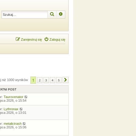
Szukaj
Wyszukiwanie zaawansowane
Zarejestruj się
Zaloguj się
1
ej niż 1000 wyników
2
3
4
5
Następna
ATNI POST
or:
Taurovenator
lipca 2026, o 15:54
or:
Lythronax
lipca 2026, o 13:01
or:
metalictrash
lipca 2026, o 15:06