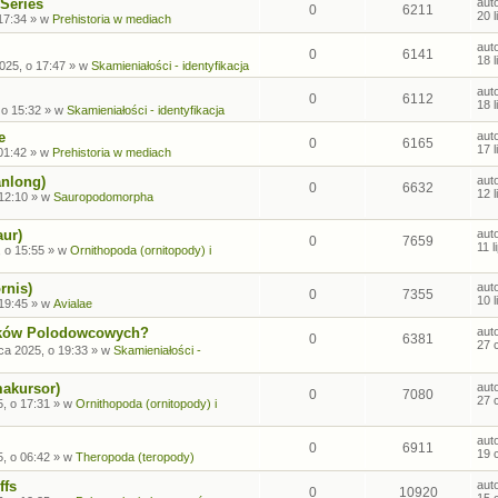
Series
aut
0
6211
20 
17:34
» w
Prehistoria w mediach
aut
0
6141
18 
2025, o 17:47
» w
Skamieniałości - identyfikacja
aut
0
6112
18 
 o 15:32
» w
Skamieniałości - identyfikacja
e
aut
0
6165
17 
01:42
» w
Prehistoria w mediach
anlong)
aut
0
6632
12 
 12:10
» w
Sauropodomorpha
aur)
aut
0
7659
11 
, o 15:55
» w
Ornithopoda (ornitopody) i
rnis)
aut
0
7355
10 
 19:45
» w
Avialae
sków Polodowcowych?
aut
0
6381
27 
ca 2025, o 19:33
» w
Skamieniałości -
makursor)
aut
0
7080
27 
, o 17:31
» w
Ornithopoda (ornitopody) i
aut
0
6911
19 
, o 06:42
» w
Theropoda (teropody)
ffs
aut
0
10920
15 