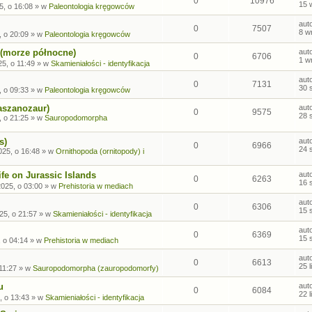
0
10976
15 
5, o 16:08
» w
Paleontologia kręgowców
aut
0
7507
8 w
, o 20:09
» w
Paleontologia kręgowców
 (morze północne)
aut
0
6706
1 w
5, o 11:49
» w
Skamieniałości - identyfikacja
aut
0
7131
30 
, o 09:33
» w
Paleontologia kręgowców
aszanozaur)
aut
0
9575
28 
, o 21:25
» w
Sauropodomorpha
s)
aut
0
6966
24 
025, o 16:48
» w
Ornithopoda (ornitopody) i
fe on Jurassic Islands
aut
0
6263
16 
2025, o 03:00
» w
Prehistoria w mediach
aut
0
6306
15 
25, o 21:57
» w
Skamieniałości - identyfikacja
aut
0
6369
15 
, o 04:14
» w
Prehistoria w mediach
aut
0
6613
25 
 11:27
» w
Sauropodomorpha (zauropodomorfy)
u
aut
0
6084
22 
, o 13:43
» w
Skamieniałości - identyfikacja