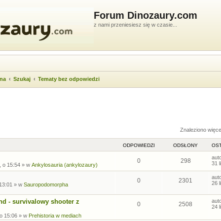
Forum Dinozaury.com
z nami przeniesiesz się w czasie...
wna
Szukaj
Tematy bez odpowiedzi
ukiwanie zaawansowane
Znaleziono więc
ODPOWIEDZI
ODSŁONY
OST
aut
0
298
31 
, o 15:54
» w
Ankylosauria (ankylozaury)
aut
0
2301
26 
 13:01
» w
Sauropodomorpha
nd - survivalowy shooter z
aut
0
2508
24 
 o 15:06
» w
Prehistoria w mediach