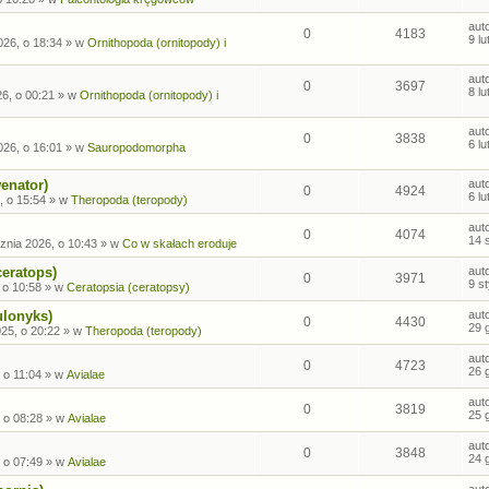
aut
0
4183
9 l
026, o 18:34
» w
Ornithopoda (ornitopody) i
aut
0
3697
8 l
26, o 00:21
» w
Ornithopoda (ornitopody) i
aut
0
3838
6 l
026, o 16:01
» w
Sauropodomorpha
enator)
aut
0
4924
6 l
, o 15:54
» w
Theropoda (teropody)
aut
0
4074
14 
znia 2026, o 10:43
» w
Co w skałach eroduje
ceratops)
aut
0
3971
9 s
 o 10:58
» w
Ceratopsia (ceratopsy)
ulonyks)
aut
0
4430
29 
25, o 20:22
» w
Theropoda (teropody)
aut
0
4723
26 
 o 11:04
» w
Avialae
aut
0
3819
25 
 o 08:28
» w
Avialae
aut
0
3848
24 
 o 07:49
» w
Avialae
aut