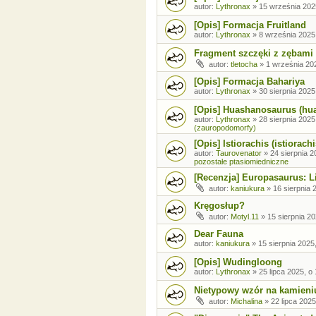
autor:
Lythronax
»
15 września 202
[Opis] Formacja Fruitland
autor:
Lythronax
»
8 września 2025
Fragment szczęki z zębami
autor:
tletocha
»
1 września 202
[Opis] Formacja Bahariya
autor:
Lythronax
»
30 sierpnia 2025
[Opis] Huashanosaurus (hu
autor:
Lythronax
»
28 sierpnia 2025
(zauropodomorfy)
[Opis] Istiorachis (istiorachi
autor:
Taurovenator
»
24 sierpnia 2
pozostałe ptasiomiedniczne
[Recenzja] Europasaurus: Li
autor:
kaniukura
»
16 sierpnia 
Kręgosłup?
autor:
Motyl.11
»
15 sierpnia 20
Dear Fauna
autor:
kaniukura
»
15 sierpnia 2025
[Opis] Wudingloong
autor:
Lythronax
»
25 lipca 2025, o
Nietypowy wzór na kamieni
autor:
Michalina
»
22 lipca 2025