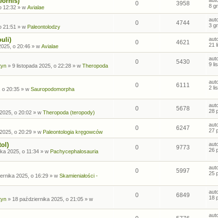
eornis)
0
3958
8 g
o 12:32
» w
Avialae
aut
0
4744
3 g
o 21:51
» w
Paleontolodzy
uli)
aut
0
4621
21 
2025, o 20:46
» w
Avialae
aut
0
5430
9 l
tyn
»
9 listopada 2025, o 22:28
» w
Theropoda
aut
0
6111
2 l
, o 20:35
» w
Sauropodomorpha
aut
0
5678
28 
2025, o 20:02
» w
Theropoda (teropody)
aut
0
6247
27 
2025, o 20:29
» w
Paleontologia kręgowców
ol)
aut
0
9773
26 
ka 2025, o 11:34
» w
Pachycephalosauria
aut
0
5997
25 
ernika 2025, o 16:29
» w
Skamieniałości -
aut
0
6849
18 
tyn
»
18 października 2025, o 21:05
» w
aut