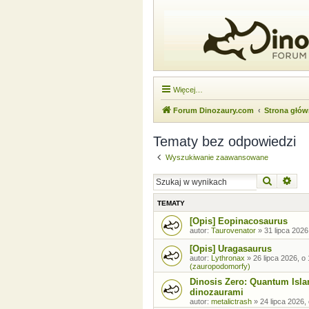
Więcej…
Forum Dinozaury.com
Strona głó
Tematy bez odpowiedzi
Wyszukiwanie zaawansowane
Szukaj
Wysz
TEMATY
[Opis] Eopinacosaurus
autor:
Taurovenator
»
31 lipca 2026
[Opis] Uragasaurus
autor:
Lythronax
»
26 lipca 2026, o
(zauropodomorfy)
Dinosis Zero: Quantum Isla
dinozaurami
autor:
metalictrash
»
24 lipca 2026,