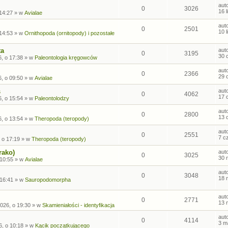
aut
0
3026
16 
 14:27
» w
Avialae
aut
0
2501
10 
 14:53
» w
Ornithopoda (ornitopody) i pozostałe
ta
aut
0
3195
30 
, o 17:38
» w
Paleontologia kręgowców
aut
0
2366
29 
, o 09:50
» w
Avialae
s
aut
0
4062
17 
, o 15:54
» w
Paleontolodzy
aut
0
2800
13 
, o 13:54
» w
Theropoda (teropody)
aut
0
2551
7 c
 o 17:19
» w
Theropoda (teropody)
rako)
aut
0
3025
30 
 10:55
» w
Avialae
aut
0
3048
18 
 16:41
» w
Sauropodomorpha
aut
0
2771
13 
026, o 19:30
» w
Skamieniałości - identyfikacja
aut
0
4114
3 m
6, o 10:18
» w
Kącik początkującego