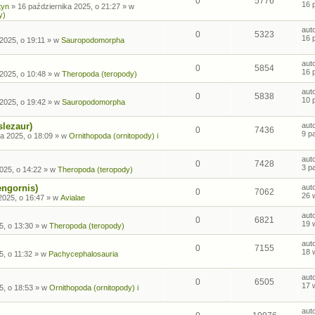
0
5776
16 
tyn
»
16 października 2025, o 21:27
» w
y)
aut
0
5323
16 
2025, o 19:11
» w
Sauropodomorpha
aut
0
5854
16 
2025, o 10:48
» w
Theropoda (teropody)
aut
0
5838
10 
2025, o 19:42
» w
Sauropodomorpha
slezaur)
aut
0
7436
9 p
a 2025, o 18:09
» w
Ornithopoda (ornitopody) i
aut
0
7428
3 p
025, o 14:22
» w
Theropoda (teropody)
engornis)
aut
0
7062
26 
2025, o 16:47
» w
Avialae
aut
0
6821
19 
5, o 13:30
» w
Theropoda (teropody)
aut
0
7155
18 
5, o 11:32
» w
Pachycephalosauria
aut
0
6505
17 
5, o 18:53
» w
Ornithopoda (ornitopody) i
aut