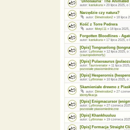
"Dinosauria" The Animated 
autor:
kaniukura
»
20 lipca 2025, o 
Narzędzie czy natura?
autor:
Dimetrodon2
»
18 lipca 
Kość z Torre Pedrera
autor:
Motyl.11
»
18 lipca 2025,
Forgotten Bloodlines - Agat
autor:
kaniukura
»
17 lipca 2025, o 
[Opis] Tongnanlong (tongn
autor:
Lythronax
»
12 lipca 2025, o
(zauropodomorfy)
[Opis] Pulaosaurus (pulaoz
autor:
Taurovenator
»
11 lipca 2025
pozostałe ptasiomiedniczne
[Opis] Hesperornis (hespero
autor:
Lythronax
»
10 lipca 2025, o
Skamieniałe drewno z Pia
autor:
Dimetrodon2
»
27 czerw
identyfikacja
[Opis] Enigmacursor (enig
autor:
Lythronax
»
27 czerwca 2025
pozostałe ptasiomiedniczne
[Opis] Khankhuuluu
autor:
Lythronax
»
19 czerwca 2025
[Opis] Formacja Straight Cli