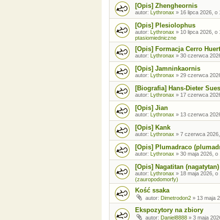
[Opis] Zhengheornis
autor:
Lythronax
»
16 lipca 2026, o
[Opis] Plesiolophus
autor:
Lythronax
»
10 lipca 2026, o
ptasiomiedniczne
[Opis] Formacja Cerro Huer
autor:
Lythronax
»
30 czerwca 2026
[Opis] Jamninkaornis
autor:
Lythronax
»
29 czerwca 2026
[Biografia] Hans-Dieter Sue
autor:
Lythronax
»
17 czerwca 2026
[Opis] Jian
autor:
Lythronax
»
13 czerwca 2026
[Opis] Kank
autor:
Lythronax
»
7 czerwca 2026,
[Opis] Plumadraco (plumad
autor:
Lythronax
»
30 maja 2026, o
[Opis] Nagatitan (nagatytan)
autor:
Lythronax
»
18 maja 2026, o
(zauropodomorfy)
Kość ssaka
autor:
Dimetrodon2
»
13 maja 2
Ekspozytory na zbiory
autor:
Daniel8888
»
3 maja 202