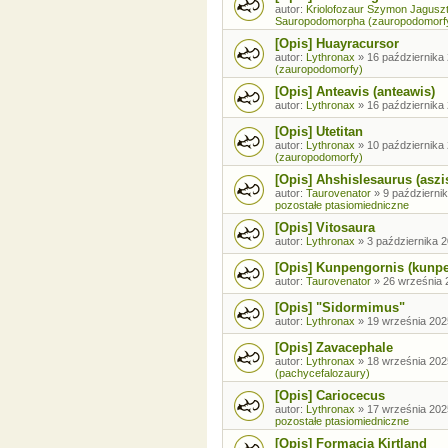
autor:
Kriolofozaur Szymon Jagusz
Sauropodomorpha (zauropodomorf
[Opis] Huayracursor
autor:
Lythronax
»
16 października 
(zauropodomorfy)
[Opis] Anteavis (anteawis)
autor:
Lythronax
»
16 października 
[Opis] Utetitan
autor:
Lythronax
»
10 października 
(zauropodomorfy)
[Opis] Ahshislesaurus (aszi
autor:
Taurovenator
»
9 październik
pozostałe ptasiomiedniczne
[Opis] Vitosaura
autor:
Lythronax
»
3 października 2
[Opis] Kunpengornis (kunp
autor:
Taurovenator
»
26 września 
[Opis] "Sidormimus"
autor:
Lythronax
»
19 września 202
[Opis] Zavacephale
autor:
Lythronax
»
18 września 202
(pachycefalozaury)
[Opis] Cariocecus
autor:
Lythronax
»
17 września 202
pozostałe ptasiomiedniczne
[Opis] Formacja Kirtland