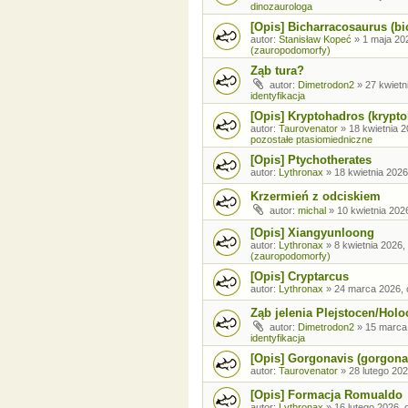
dinozaurologa
[Opis] Bicharracosaurus (bi
autor:
Stanisław Kopeć
»
1 maja 20
(zauropodomorfy)
Ząb tura?
autor:
Dimetrodon2
»
27 kwietn
identyfikacja
[Opis] Kryptohadros (krypt
autor:
Taurovenator
»
18 kwietnia 2
pozostałe ptasiomiedniczne
[Opis] Ptychotherates
autor:
Lythronax
»
18 kwietnia 2026
Krzermień z odciskiem
autor:
michal
»
10 kwietnia 202
[Opis] Xiangyunloong
autor:
Lythronax
»
8 kwietnia 2026,
(zauropodomorfy)
[Opis] Cryptarcus
autor:
Lythronax
»
24 marca 2026, 
Ząb jelenia Plejstocen/Holo
autor:
Dimetrodon2
»
15 marca
identyfikacja
[Opis] Gorgonavis (gorgona
autor:
Taurovenator
»
28 lutego 202
[Opis] Formacja Romualdo
autor:
Lythronax
»
16 lutego 2026, 