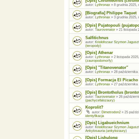
[Opis] Chromeornis (chrom
autor:
Lythronax
»
8 grudnia 2025, 
[Biografia] Philippe Taquet
autor:
Lythronax
»
3 grudnia 2025, 
[Opis] Pujatopouli (pujatopo
autor:
Taurovenator
»
21 listopada 
Salfitichnus
autor:
Kriolofozaur Szymon Jagusz
(teropody)
[Opis] Athenar
autor:
Lythronax
»
2 listopada 2025
(zauropodomorfy)
[Opis] "Titanovenator"
autor:
Lythronax
»
28 października 
[Opis] Formacja El Picacho
autor:
Lythronax
»
27 października 
[Opis] Brontotholus (brontot
autor:
Taurovenator
»
26 październi
(pachycefalozaury)
Koprolit?
autor:
Dimetrodon2
»
25 paździ
identyfikacja
[Opis] Ligabueichnium
autor:
Kriolofozaur Szymon Jagusz
Ankylosauria (ankylozaury)
[Opis] Lishulong