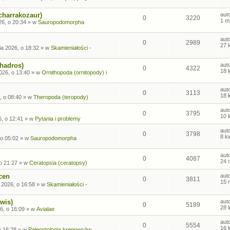
charrakozaur)
aut
0
3220
1 m
26, o 20:34
» w
Sauropodomorpha
aut
0
2989
27 
ia 2026, o 18:32
» w
Skamieniałości -
ohadros)
aut
0
4322
18 
026, o 13:40
» w
Ornithopoda (ornitopody) i
aut
0
3113
18 
, o 08:40
» w
Theropoda (teropody)
aut
0
3795
10 
6, o 12:41
» w
Pytania i problemy
aut
0
3798
8 k
 o 05:02
» w
Sauropodomorpha
aut
0
4087
24 
o 21:27
» w
Ceratopsia (ceratopsy)
cen
aut
0
3811
15 
 2026, o 16:58
» w
Skamieniałości -
wis)
aut
0
5189
28 
6, o 16:09
» w
Avialae
aut
0
5554
16 
o 16:28
» w
Paleontologia kręgowców