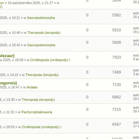
0
5834
16 
tyn
»
16 października 2025, o 21:27
» w
y)
aut
0
5382
16 
2025, o 19:11
» w
Sauropodomorpha
aut
0
5910
16 
2025, o 10:48
» w
Theropoda (teropody)
aut
0
5908
10 
2025, o 19:42
» w
Sauropodomorpha
slezaur)
aut
0
7503
9 p
a 2025, o 18:09
» w
Ornithopoda (ornitopody) i
aut
0
7489
3 p
025, o 14:22
» w
Theropoda (teropody)
engornis)
aut
0
7130
26 
2025, o 16:47
» w
Avialae
aut
0
6882
19 
5, o 13:30
» w
Theropoda (teropody)
aut
0
7215
18 
5, o 11:32
» w
Pachycephalosauria
aut
0
6567
17 
5, o 18:53
» w
Ornithopoda (ornitopody) i
aut