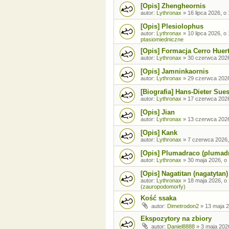
[Opis] Zhengheornis
autor:
Lythronax
»
16 lipca 2026, o
[Opis] Plesiolophus
autor:
Lythronax
»
10 lipca 2026, o
ptasiomiedniczne
[Opis] Formacja Cerro Huer
autor:
Lythronax
»
30 czerwca 2026
[Opis] Jamninkaornis
autor:
Lythronax
»
29 czerwca 2026
[Biografia] Hans-Dieter Sue
autor:
Lythronax
»
17 czerwca 2026
[Opis] Jian
autor:
Lythronax
»
13 czerwca 2026
[Opis] Kank
autor:
Lythronax
»
7 czerwca 2026,
[Opis] Plumadraco (plumad
autor:
Lythronax
»
30 maja 2026, o
[Opis] Nagatitan (nagatytan)
autor:
Lythronax
»
18 maja 2026, o
(zauropodomorfy)
Kość ssaka
autor:
Dimetrodon2
»
13 maja 2
Ekspozytory na zbiory
autor:
Daniel8888
»
3 maja 202