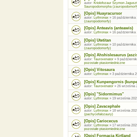
autor:
Kriolofozaur Szymon Jagusz
Sauropodomorpha (zauropodomorf
[Opis] Huayracursor
autor:
Lythronax
»
16 października 
(zauropodomorfy)
[Opis] Anteavis (anteawis)
autor:
Lythronax
»
16 października 
[Opis] Utetitan
autor:
Lythronax
»
10 października 
(zauropodomorfy)
[Opis] Ahshislesaurus (aszi
autor:
Taurovenator
»
9 październik
pozostałe ptasiomiedniczne
[Opis] Vitosaura
autor:
Lythronax
»
3 października 2
[Opis] Kunpengornis (kunp
autor:
Taurovenator
»
26 września 
[Opis] "Sidormimus"
autor:
Lythronax
»
19 września 202
[Opis] Zavacephale
autor:
Lythronax
»
18 września 202
(pachycefalozaury)
[Opis] Cariocecus
autor:
Lythronax
»
17 września 202
pozostałe ptasiomiedniczne
[Opis] Formacja Kirtland