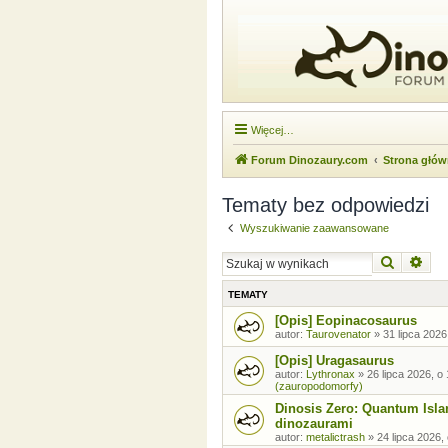
Więcej…
Forum Dinozaury.com
Strona głó
Tematy bez odpowiedzi
Wyszukiwanie zaawansowane
Szukaj
Wysz
TEMATY
[Opis] Eopinacosaurus
autor:
Taurovenator
»
31 lipca 2026
[Opis] Uragasaurus
autor:
Lythronax
»
26 lipca 2026, o
(zauropodomorfy)
Dinosis Zero: Quantum Isla
dinozaurami
autor:
metalictrash
»
24 lipca 2026,