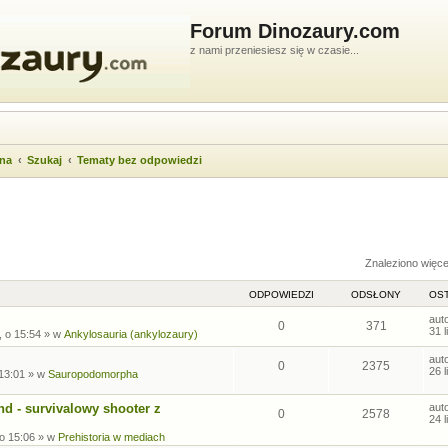
Forum Dinozaury.com
z nami przeniesiesz się w czasie...
wna
Szukaj
Tematy bez odpowiedzi
ukiwanie zaawansowane
Znaleziono więc
ODPOWIEDZI
ODSŁONY
OST
aut
0
371
31 
, o 15:54
» w
Ankylosauria (ankylozaury)
aut
0
2375
26 
 13:01
» w
Sauropodomorpha
nd - survivalowy shooter z
aut
0
2578
24 
 o 15:06
» w
Prehistoria w mediach