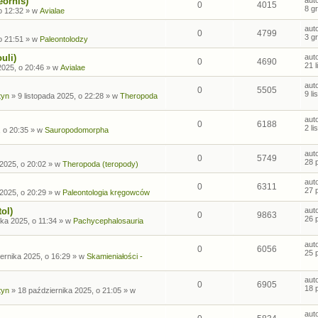
eornis)
0
4015
8 g
o 12:32
» w
Avialae
aut
0
4799
3 g
o 21:51
» w
Paleontolodzy
uli)
aut
0
4690
21 
2025, o 20:46
» w
Avialae
aut
0
5505
9 l
tyn
»
9 listopada 2025, o 22:28
» w
Theropoda
aut
0
6188
2 l
, o 20:35
» w
Sauropodomorpha
aut
0
5749
28 
2025, o 20:02
» w
Theropoda (teropody)
aut
0
6311
27 
2025, o 20:29
» w
Paleontologia kręgowców
ol)
aut
0
9863
26 
ka 2025, o 11:34
» w
Pachycephalosauria
aut
0
6056
25 
ernika 2025, o 16:29
» w
Skamieniałości -
aut
0
6905
18 
tyn
»
18 października 2025, o 21:05
» w
aut