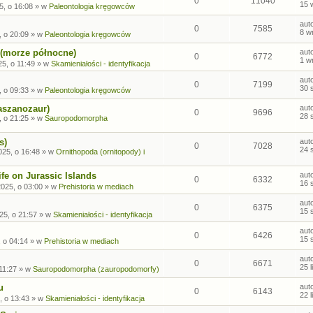
0
11040
15 
5, o 16:08
» w
Paleontologia kręgowców
aut
0
7585
8 w
, o 20:09
» w
Paleontologia kręgowców
 (morze północne)
aut
0
6772
1 w
5, o 11:49
» w
Skamieniałości - identyfikacja
aut
0
7199
30 
, o 09:33
» w
Paleontologia kręgowców
aszanozaur)
aut
0
9696
28 
, o 21:25
» w
Sauropodomorpha
s)
aut
0
7028
24 
025, o 16:48
» w
Ornithopoda (ornitopody) i
fe on Jurassic Islands
aut
0
6332
16 
2025, o 03:00
» w
Prehistoria w mediach
aut
0
6375
15 
25, o 21:57
» w
Skamieniałości - identyfikacja
aut
0
6426
15 
, o 04:14
» w
Prehistoria w mediach
aut
0
6671
25 
 11:27
» w
Sauropodomorpha (zauropodomorfy)
u
aut
0
6143
22 
, o 13:43
» w
Skamieniałości - identyfikacja