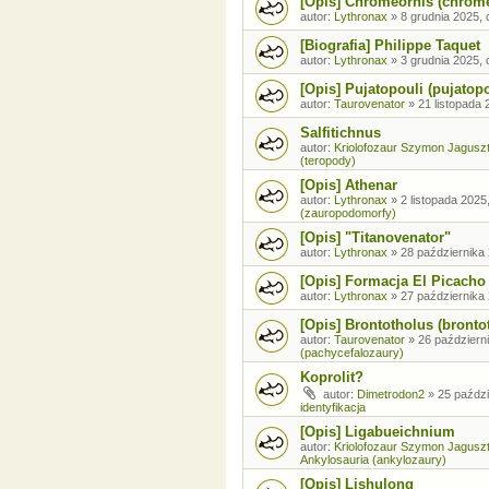
[Opis] Chromeornis (chrom
autor:
Lythronax
»
8 grudnia 2025, 
[Biografia] Philippe Taquet
autor:
Lythronax
»
3 grudnia 2025, 
[Opis] Pujatopouli (pujatopo
autor:
Taurovenator
»
21 listopada 
Salfitichnus
autor:
Kriolofozaur Szymon Jagusz
(teropody)
[Opis] Athenar
autor:
Lythronax
»
2 listopada 2025
(zauropodomorfy)
[Opis] "Titanovenator"
autor:
Lythronax
»
28 października 
[Opis] Formacja El Picacho
autor:
Lythronax
»
27 października 
[Opis] Brontotholus (brontot
autor:
Taurovenator
»
26 październi
(pachycefalozaury)
Koprolit?
autor:
Dimetrodon2
»
25 paździ
identyfikacja
[Opis] Ligabueichnium
autor:
Kriolofozaur Szymon Jagusz
Ankylosauria (ankylozaury)
[Opis] Lishulong