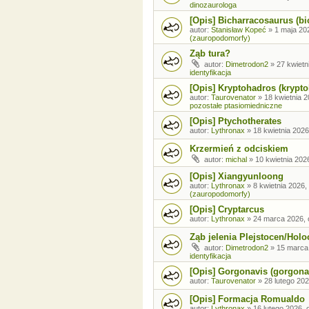
dinozaurologa
[Opis] Bicharracosaurus (bi
autor:
Stanisław Kopeć
»
1 maja 20
(zauropodomorfy)
Ząb tura?
autor:
Dimetrodon2
»
27 kwietn
identyfikacja
[Opis] Kryptohadros (krypt
autor:
Taurovenator
»
18 kwietnia 2
pozostałe ptasiomiedniczne
[Opis] Ptychotherates
autor:
Lythronax
»
18 kwietnia 2026
Krzermień z odciskiem
autor:
michal
»
10 kwietnia 202
[Opis] Xiangyunloong
autor:
Lythronax
»
8 kwietnia 2026,
(zauropodomorfy)
[Opis] Cryptarcus
autor:
Lythronax
»
24 marca 2026, 
Ząb jelenia Plejstocen/Holo
autor:
Dimetrodon2
»
15 marca
identyfikacja
[Opis] Gorgonavis (gorgona
autor:
Taurovenator
»
28 lutego 202
[Opis] Formacja Romualdo
autor:
Lythronax
»
16 lutego 2026, 