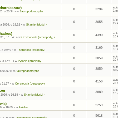
charrakozaur)
aut
0
3294
1 m
26, o 20:34
» w
Sauropodomorpha
aut
0
3055
27 
ia 2026, o 18:32
» w
Skamieniałości -
ohadros)
aut
0
4390
18 
026, o 13:40
» w
Ornithopoda (ornitopody) i
aut
0
3169
18 
, o 08:40
» w
Theropoda (teropody)
aut
0
3859
10 
6, o 12:41
» w
Pytania i problemy
aut
0
3859
8 k
 o 05:02
» w
Sauropodomorpha
aut
0
4156
24 
o 21:27
» w
Ceratopsia (ceratopsy)
cen
aut
0
3889
15 
 2026, o 16:58
» w
Skamieniałości -
wis)
aut
0
5259
28 
6, o 16:09
» w
Avialae
aut
0
5618
16 
o 16:28
» w
Paleontologia kręgowców