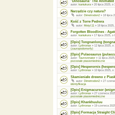
"Dinosauria" The Animated 
autor:
kaniukura
»
20 lipca 2025, o 
Narzędzie czy natura?
autor:
Dimetrodon2
»
18 lipca 
Kość z Torre Pedrera
autor:
Motyl.11
»
18 lipca 2025,
Forgotten Bloodlines - Agat
autor:
kaniukura
»
17 lipca 2025, o 
[Opis] Tongnanlong (tongn
autor:
Lythronax
»
12 lipca 2025, o
(zauropodomorfy)
[Opis] Pulaosaurus (pulaoz
autor:
Taurovenator
»
11 lipca 2025
pozostałe ptasiomiedniczne
[Opis] Hesperornis (hespero
autor:
Lythronax
»
10 lipca 2025, o
Skamieniałe drewno z Pia
autor:
Dimetrodon2
»
27 czerw
identyfikacja
[Opis] Enigmacursor (enig
autor:
Lythronax
»
27 czerwca 2025
pozostałe ptasiomiedniczne
[Opis] Khankhuuluu
autor:
Lythronax
»
19 czerwca 2025
[Opis] Formacja Straight Cli