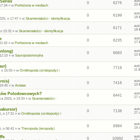
Series
aut
0
6276
20 
17:34
» w
Prehistoria w mediach
aut
0
6199
18 
2025, o 17:47
» w
Skamieniałości - identyfikacja
aut
0
6171
18 
 o 15:32
» w
Skamieniałości - identyfikacja
e
aut
0
6235
17 
01:42
» w
Prehistoria w mediach
anlong)
aut
0
6683
12 
 12:10
» w
Sauropodomorpha
aur)
aut
0
7719
11 
, o 15:55
» w
Ornithopoda (ornitopody) i
rnis)
aut
0
7418
10 
 19:45
» w
Avialae
sków Polodowcowych?
aut
0
6441
27 
ca 2025, o 19:33
» w
Skamieniałości -
makursor)
aut
0
7138
27 
, o 17:31
» w
Ornithopoda (ornitopody) i
aut
0
6984
19 
, o 06:42
» w
Theropoda (teropody)
ffs
aut
0
10992
15 