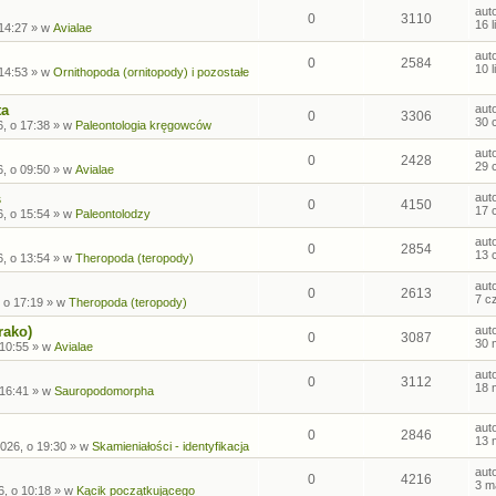
aut
0
3110
16 
 14:27
» w
Avialae
aut
0
2584
10 
 14:53
» w
Ornithopoda (ornitopody) i pozostałe
ta
aut
0
3306
30 
, o 17:38
» w
Paleontologia kręgowców
aut
0
2428
29 
, o 09:50
» w
Avialae
s
aut
0
4150
17 
, o 15:54
» w
Paleontolodzy
aut
0
2854
13 
, o 13:54
» w
Theropoda (teropody)
aut
0
2613
7 c
 o 17:19
» w
Theropoda (teropody)
rako)
aut
0
3087
30 
 10:55
» w
Avialae
aut
0
3112
18 
 16:41
» w
Sauropodomorpha
aut
0
2846
13 
026, o 19:30
» w
Skamieniałości - identyfikacja
aut
0
4216
3 m
6, o 10:18
» w
Kącik początkującego