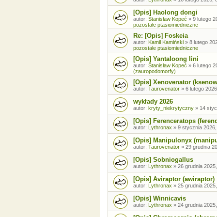
[Opis] Haolong dongi
autor:
Stanisław Kopeć
»
9 lutego 2
pozostałe ptasiomiedniczne
Re: [Opis] Foskeia
autor:
Kamil Kamiński
»
8 lutego 20
pozostałe ptasiomiedniczne
[Opis] Yantaloong lini
autor:
Stanisław Kopeć
»
6 lutego 2
(zauropodomorfy)
[Opis] Xenovenator (ksenow
autor:
Taurovenator
»
6 lutego 2026
wykłady 2026
autor:
kryty_niekrytyczny
»
14 styc
[Opis] Ferenceratops (feren
autor:
Lythronax
»
9 stycznia 2026,
[Opis] Manipulonyx (manip
autor:
Taurovenator
»
29 grudnia 20
[Opis] Sobniogallus
autor:
Lythronax
»
26 grudnia 2025,
[Opis] Aviraptor (awiraptor)
autor:
Lythronax
»
25 grudnia 2025,
[Opis] Winnicavis
autor:
Lythronax
»
24 grudnia 2025,