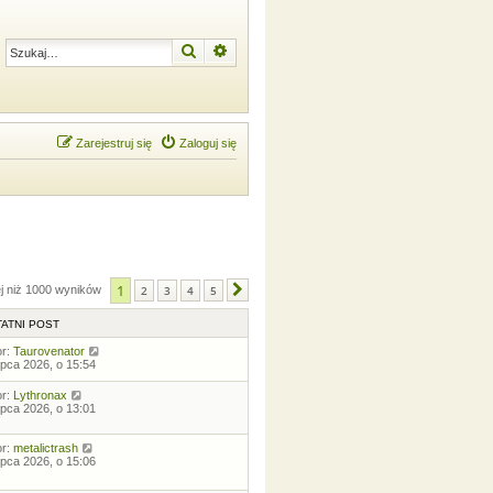
Szukaj
Wyszukiwanie zaawansowane
Zarejestruj się
Zaloguj się
1
ej niż 1000 wyników
2
3
4
5
Następna
ATNI POST
or:
Taurovenator
lipca 2026, o 15:54
or:
Lythronax
lipca 2026, o 13:01
or:
metalictrash
lipca 2026, o 15:06