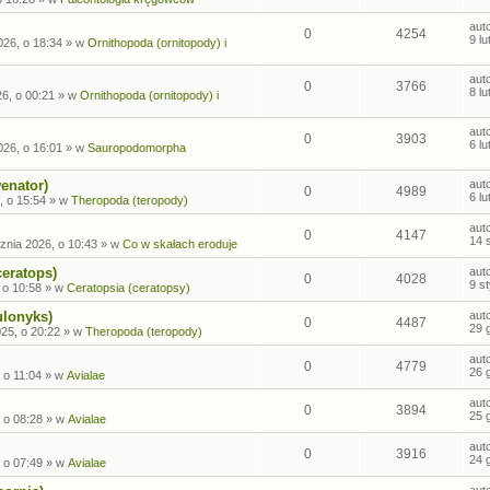
aut
0
4254
9 l
026, o 18:34
» w
Ornithopoda (ornitopody) i
aut
0
3766
8 l
26, o 00:21
» w
Ornithopoda (ornitopody) i
aut
0
3903
6 l
026, o 16:01
» w
Sauropodomorpha
enator)
aut
0
4989
6 l
, o 15:54
» w
Theropoda (teropody)
aut
0
4147
14 
znia 2026, o 10:43
» w
Co w skałach eroduje
ceratops)
aut
0
4028
9 s
 o 10:58
» w
Ceratopsia (ceratopsy)
ulonyks)
aut
0
4487
29 
25, o 20:22
» w
Theropoda (teropody)
aut
0
4779
26 
 o 11:04
» w
Avialae
aut
0
3894
25 
 o 08:28
» w
Avialae
aut
0
3916
24 
 o 07:49
» w
Avialae
aut