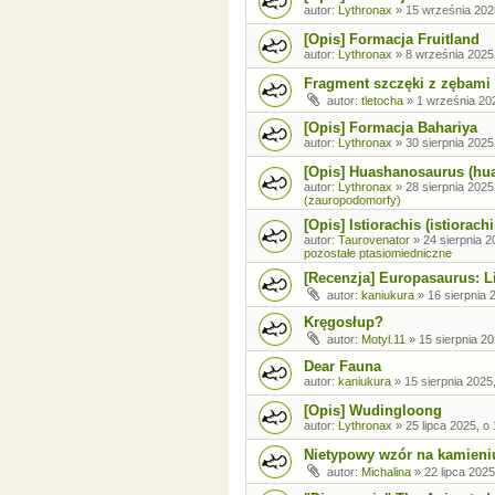
autor:
Lythronax
»
15 września 202
[Opis] Formacja Fruitland
autor:
Lythronax
»
8 września 2025
Fragment szczęki z zębami
autor:
tletocha
»
1 września 202
[Opis] Formacja Bahariya
autor:
Lythronax
»
30 sierpnia 2025
[Opis] Huashanosaurus (hu
autor:
Lythronax
»
28 sierpnia 2025
(zauropodomorfy)
[Opis] Istiorachis (istiorachi
autor:
Taurovenator
»
24 sierpnia 2
pozostałe ptasiomiedniczne
[Recenzja] Europasaurus: Li
autor:
kaniukura
»
16 sierpnia 
Kręgosłup?
autor:
Motyl.11
»
15 sierpnia 20
Dear Fauna
autor:
kaniukura
»
15 sierpnia 2025
[Opis] Wudingloong
autor:
Lythronax
»
25 lipca 2025, o
Nietypowy wzór na kamieni
autor:
Michalina
»
22 lipca 2025