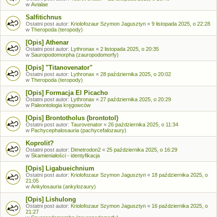
w
Avialae
Salfitichnus
Ostatni post autor:
Kriolofozaur Szymon Jagusztyn
«
9 listopada 2025, o 22:28
w
Theropoda (teropody)
[Opis] Athenar
Ostatni post autor:
Lythronax
«
2 listopada 2025, o 20:35
w
Sauropodomorpha (zauropodomorfy)
[Opis] "Titanovenator"
Ostatni post autor:
Lythronax
«
28 października 2025, o 20:02
w
Theropoda (teropody)
[Opis] Formacja El Picacho
Ostatni post autor:
Lythronax
«
27 października 2025, o 20:29
w
Paleontologia kręgowców
[Opis] Brontotholus (brontotol)
Ostatni post autor:
Taurovenator
«
26 października 2025, o 11:34
w
Pachycephalosauria (pachycefalozaury)
Koprolit?
Ostatni post autor:
Dimetrodon2
«
25 października 2025, o 16:29
w
Skamieniałości - identyfikacja
[Opis] Ligabueichnium
Ostatni post autor:
Kriolofozaur Szymon Jagusztyn
«
18 października 2025, o
21:05
w
Ankylosauria (ankylozaury)
[Opis] Lishulong
Ostatni post autor:
Kriolofozaur Szymon Jagusztyn
«
16 października 2025, o
21:27