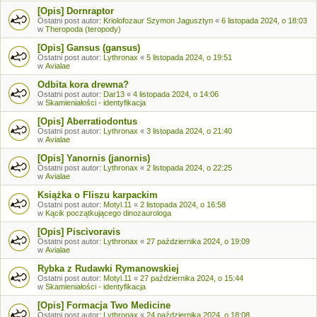
[Opis] Dornraptor
Ostatni post autor:
Kriolofozaur Szymon Jagusztyn
«
6 listopada 2024, o 18:03
w
Theropoda (teropody)
[Opis] Gansus (gansus)
Ostatni post autor:
Lythronax
«
5 listopada 2024, o 19:51
w
Avialae
Odbita kora drewna?
Ostatni post autor:
Dar13
«
4 listopada 2024, o 14:06
w
Skamieniałości - identyfikacja
[Opis] Aberratiodontus
Ostatni post autor:
Lythronax
«
3 listopada 2024, o 21:40
w
Avialae
[Opis] Yanornis (janornis)
Ostatni post autor:
Lythronax
«
2 listopada 2024, o 22:25
w
Avialae
Książka o Fliszu karpackim
Ostatni post autor:
Motyl.11
«
2 listopada 2024, o 16:58
w
Kącik początkującego dinozaurologa
[Opis] Piscivoravis
Ostatni post autor:
Lythronax
«
27 października 2024, o 19:09
w
Avialae
Rybka z Rudawki Rymanowskiej
Ostatni post autor:
Motyl.11
«
27 października 2024, o 15:44
w
Skamieniałości - identyfikacja
[Opis] Formacja Two Medicine
Ostatni post autor:
Lythronax
«
24 października 2024, o 18:08