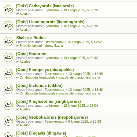
[Opis] Cathayornis (katajornis)
Ostatni post autor:
Lythronax
«
18 lutego 2025, o 09:29
w
Avialae
[Opis] Liaoningornis (liaoningornis)
Ostatni post autor:
Lythronax
«
16 lutego 2025, o 20:39
w
Avialae
Skałka z Rodos
Ostatni post autor:
Dimetrodon2
«
15 lutego 2025, o 14:52
w
Skamieniałości - identyfikacja
[Opis] Houornis
Ostatni post autor:
Lythronax
«
13 lutego 2025, o 20:32
w
Avialae
[Opis] Pteropelyx (pteropeliks)
Ostatni post autor:
Taurovenator
«
13 lutego 2025, o 14:48
w
Ornithopoda (ornitopody) i pozostałe ptasiomiedniczne
[Opis] Diclonius (diklon)
Ostatni post autor:
Taurovenator
«
13 lutego 2025, o 13:46
w
Ornithopoda (ornitopody) i pozostałe ptasiomiedniczne
[Opis] Xinghaiornis (singhajornis)
Ostatni post autor:
Lythronax
«
12 lutego 2025, o 23:04
w
Avialae
[Opis] Neobohaiornis (neopohajornis)
Ostatni post autor:
Taurovenator
«
9 lutego 2025, o 13:53
w
Avialae
[Opis] Dingavis (dingawis)