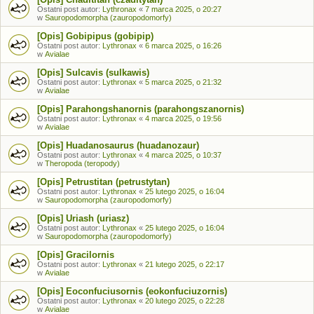
Ostatni post autor:
Lythronax
«
7 marca 2025, o 20:27
w
Sauropodomorpha (zauropodomorfy)
[Opis] Gobipipus (gobipip)
Ostatni post autor:
Lythronax
«
6 marca 2025, o 16:26
w
Avialae
[Opis] Sulcavis (sulkawis)
Ostatni post autor:
Lythronax
«
5 marca 2025, o 21:32
w
Avialae
[Opis] Parahongshanornis (parahongszanornis)
Ostatni post autor:
Lythronax
«
4 marca 2025, o 19:56
w
Avialae
[Opis] Huadanosaurus (huadanozaur)
Ostatni post autor:
Lythronax
«
4 marca 2025, o 10:37
w
Theropoda (teropody)
[Opis] Petrustitan (petrustytan)
Ostatni post autor:
Lythronax
«
25 lutego 2025, o 16:04
w
Sauropodomorpha (zauropodomorfy)
[Opis] Uriash (uriasz)
Ostatni post autor:
Lythronax
«
25 lutego 2025, o 16:04
w
Sauropodomorpha (zauropodomorfy)
[Opis] Gracilornis
Ostatni post autor:
Lythronax
«
21 lutego 2025, o 22:17
w
Avialae
[Opis] Eoconfuciusornis (eokonfuciuzornis)
Ostatni post autor:
Lythronax
«
20 lutego 2025, o 22:28
w
Avialae