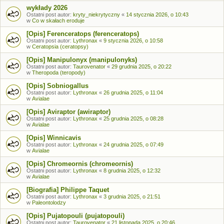
wykłady 2026
Ostatni post autor:
kryty_niekrytyczny
«
14 stycznia 2026, o 10:43
w
Co w skałach eroduje
[Opis] Ferenceratops (ferenceratops)
Ostatni post autor:
Lythronax
«
9 stycznia 2026, o 10:58
w
Ceratopsia (ceratopsy)
[Opis] Manipulonyx (manipulonyks)
Ostatni post autor:
Taurovenator
«
29 grudnia 2025, o 20:22
w
Theropoda (teropody)
[Opis] Sobniogallus
Ostatni post autor:
Lythronax
«
26 grudnia 2025, o 11:04
w
Avialae
[Opis] Aviraptor (awiraptor)
Ostatni post autor:
Lythronax
«
25 grudnia 2025, o 08:28
w
Avialae
[Opis] Winnicavis
Ostatni post autor:
Lythronax
«
24 grudnia 2025, o 07:49
w
Avialae
[Opis] Chromeornis (chromeornis)
Ostatni post autor:
Lythronax
«
8 grudnia 2025, o 12:32
w
Avialae
[Biografia] Philippe Taquet
Ostatni post autor:
Lythronax
«
3 grudnia 2025, o 21:51
w
Paleontolodzy
[Opis] Pujatopouli (pujatopouli)
Ostatni post autor:
Taurovenator
«
21 listopada 2025, o 20:46