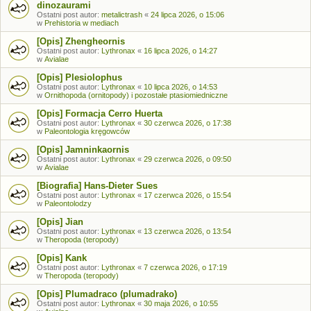
dinozaurami
Ostatni post autor:
metalictrash
«
24 lipca 2026, o 15:06
w
Prehistoria w mediach
[Opis] Zhengheornis
Ostatni post autor:
Lythronax
«
16 lipca 2026, o 14:27
w
Avialae
[Opis] Plesiolophus
Ostatni post autor:
Lythronax
«
10 lipca 2026, o 14:53
w
Ornithopoda (ornitopody) i pozostałe ptasiomiedniczne
[Opis] Formacja Cerro Huerta
Ostatni post autor:
Lythronax
«
30 czerwca 2026, o 17:38
w
Paleontologia kręgowców
[Opis] Jamninkaornis
Ostatni post autor:
Lythronax
«
29 czerwca 2026, o 09:50
w
Avialae
[Biografia] Hans-Dieter Sues
Ostatni post autor:
Lythronax
«
17 czerwca 2026, o 15:54
w
Paleontolodzy
[Opis] Jian
Ostatni post autor:
Lythronax
«
13 czerwca 2026, o 13:54
w
Theropoda (teropody)
[Opis] Kank
Ostatni post autor:
Lythronax
«
7 czerwca 2026, o 17:19
w
Theropoda (teropody)
[Opis] Plumadraco (plumadrako)
Ostatni post autor:
Lythronax
«
30 maja 2026, o 10:55