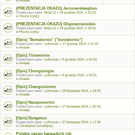
w
Avialae
{PREZENTACJA OKAZU} Jerzmanskaephos
Ostatni post autor:
Motyl.11
«
18 grudnia 2024, o 19:25
w
Pisces (ryby)
{PREZENTACJA OKAZU} Oligoserranoides
Ostatni post autor:
Motyl.11
«
18 grudnia 2024, o 19:10
w
Pisces (ryby)
[Opis] "Borealornis" ("borealornis")
Ostatni post autor:
Lythronax
«
17 grudnia 2024, o 11:33
w
Avialae
[Opis] Yixianornis
Ostatni post autor:
Lythronax
«
9 grudnia 2024, o 20:43
w
Avialae
[Opis] Chongmingia
Ostatni post autor:
Lythronax
«
8 grudnia 2024, o 20:51
w
Avialae
[Opis] Changzuiornis
Ostatni post autor:
Lythronax
«
28 listopada 2024, o 19:20
w
Avialae
[Opis] Neuquenornis
Ostatni post autor:
Lythronax
«
27 listopada 2024, o 20:26
w
Avialae
[Opis] Dysganus
Ostatni post autor:
Lythronax
«
27 listopada 2024, o 17:36
w
Ceratopsia (ceratopsy)
Polskie nazwy karpackich ryb