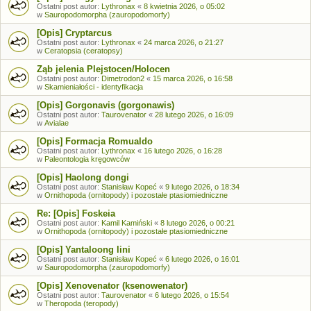
Ostatni post autor:
Lythronax
«
8 kwietnia 2026, o 05:02
w
Sauropodomorpha (zauropodomorfy)
[Opis] Cryptarcus
Ostatni post autor:
Lythronax
«
24 marca 2026, o 21:27
w
Ceratopsia (ceratopsy)
Ząb jelenia Plejstocen/Holocen
Ostatni post autor:
Dimetrodon2
«
15 marca 2026, o 16:58
w
Skamieniałości - identyfikacja
[Opis] Gorgonavis (gorgonawis)
Ostatni post autor:
Taurovenator
«
28 lutego 2026, o 16:09
w
Avialae
[Opis] Formacja Romualdo
Ostatni post autor:
Lythronax
«
16 lutego 2026, o 16:28
w
Paleontologia kręgowców
[Opis] Haolong dongi
Ostatni post autor:
Stanisław Kopeć
«
9 lutego 2026, o 18:34
w
Ornithopoda (ornitopody) i pozostałe ptasiomiedniczne
Re: [Opis] Foskeia
Ostatni post autor:
Kamil Kamiński
«
8 lutego 2026, o 00:21
w
Ornithopoda (ornitopody) i pozostałe ptasiomiedniczne
[Opis] Yantaloong lini
Ostatni post autor:
Stanisław Kopeć
«
6 lutego 2026, o 16:01
w
Sauropodomorpha (zauropodomorfy)
[Opis] Xenovenator (ksenowenator)
Ostatni post autor:
Taurovenator
«
6 lutego 2026, o 15:54
w
Theropoda (teropody)