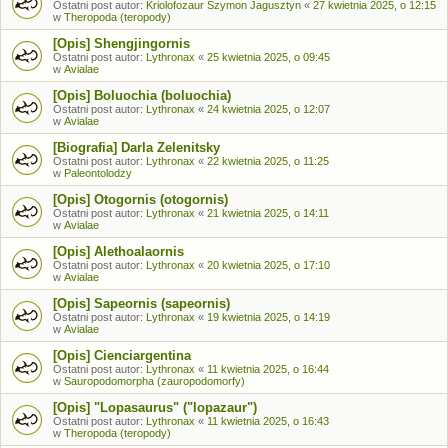
Ostatni post autor:
Kriolofozaur Szymon Jagusztyn
«
27 kwietnia 2025, o 12:15
w
Theropoda (teropody)
[Opis] Shengjingornis
Ostatni post autor:
Lythronax
«
25 kwietnia 2025, o 09:45
w
Avialae
[Opis] Boluochia (boluochia)
Ostatni post autor:
Lythronax
«
24 kwietnia 2025, o 12:07
w
Avialae
[Biografia] Darla Zelenitsky
Ostatni post autor:
Lythronax
«
22 kwietnia 2025, o 11:25
w
Paleontolodzy
[Opis] Otogornis (otogornis)
Ostatni post autor:
Lythronax
«
21 kwietnia 2025, o 14:11
w
Avialae
[Opis] Alethoalaornis
Ostatni post autor:
Lythronax
«
20 kwietnia 2025, o 17:10
w
Avialae
[Opis] Sapeornis (sapeornis)
Ostatni post autor:
Lythronax
«
19 kwietnia 2025, o 14:19
w
Avialae
[Opis] Cienciargentina
Ostatni post autor:
Lythronax
«
11 kwietnia 2025, o 16:44
w
Sauropodomorpha (zauropodomorfy)
[Opis] "Lopasaurus" ("lopazaur")
Ostatni post autor:
Lythronax
«
11 kwietnia 2025, o 16:43
w
Theropoda (teropody)