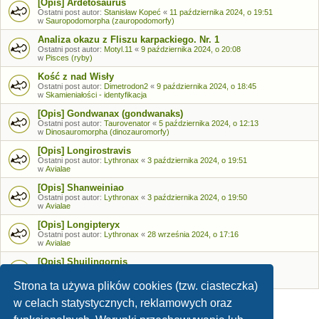
[Opis] Ardetosaurus
Ostatni post autor:
Stanisław Kopeć
«
11 października 2024, o 19:51
w
Sauropodomorpha (zauropodomorfy)
Analiza okazu z Fliszu karpackiego. Nr. 1
Ostatni post autor:
Motyl.11
«
9 października 2024, o 20:08
w
Pisces (ryby)
Kość z nad Wisły
Ostatni post autor:
Dimetrodon2
«
9 października 2024, o 18:45
w
Skamieniałości - identyfikacja
[Opis] Gondwanax (gondwanaks)
Ostatni post autor:
Taurovenator
«
5 października 2024, o 12:13
w
Dinosauromorpha (dinozauromorfy)
[Opis] Longirostravis
Ostatni post autor:
Lythronax
«
3 października 2024, o 19:51
w
Avialae
[Opis] Shanweiniao
Ostatni post autor:
Lythronax
«
3 października 2024, o 19:50
w
Avialae
[Opis] Longipteryx
Ostatni post autor:
Lythronax
«
28 września 2024, o 17:16
w
Avialae
[Opis] Shuilingornis
Ostatni post autor:
Lythronax
«
26 września 2024, o 17:53
w
Avialae
Strona ta używa plików cookies (tzw. ciasteczka)
w celach statystycznych, reklamowych oraz