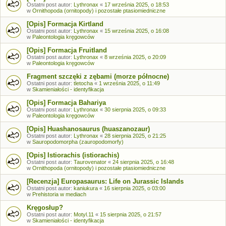
Ostatni post autor:
Lythronax
«
17 września 2025, o 18:53
w
Ornithopoda (ornitopody) i pozostałe ptasiomiedniczne
[Opis] Formacja Kirtland
Ostatni post autor:
Lythronax
«
15 września 2025, o 16:08
w
Paleontologia kręgowców
[Opis] Formacja Fruitland
Ostatni post autor:
Lythronax
«
8 września 2025, o 20:09
w
Paleontologia kręgowców
Fragment szczęki z zębami (morze północne)
Ostatni post autor:
tletocha
«
1 września 2025, o 11:49
w
Skamieniałości - identyfikacja
[Opis] Formacja Bahariya
Ostatni post autor:
Lythronax
«
30 sierpnia 2025, o 09:33
w
Paleontologia kręgowców
[Opis] Huashanosaurus (huaszanozaur)
Ostatni post autor:
Lythronax
«
28 sierpnia 2025, o 21:25
w
Sauropodomorpha (zauropodomorfy)
[Opis] Istiorachis (istiorachis)
Ostatni post autor:
Taurovenator
«
24 sierpnia 2025, o 16:48
w
Ornithopoda (ornitopody) i pozostałe ptasiomiedniczne
[Recenzja] Europasaurus: Life on Jurassic Islands
Ostatni post autor:
kaniukura
«
16 sierpnia 2025, o 03:00
w
Prehistoria w mediach
Kręgosłup?
Ostatni post autor:
Motyl.11
«
15 sierpnia 2025, o 21:57
w
Skamieniałości - identyfikacja