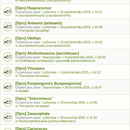
w
Sauropodomorpha (zauropodomorfy)
[Opis] Huayracursor
Ostatni post autor:
Lythronax
«
16 października 2025, o 19:11
w
Sauropodomorpha (zauropodomorfy)
[Opis] Anteavis (anteawis)
Ostatni post autor:
Lythronax
«
16 października 2025, o 10:48
w
Theropoda (teropody)
[Opis] Utetitan
Ostatni post autor:
Lythronax
«
10 października 2025, o 19:42
w
Sauropodomorpha (zauropodomorfy)
[Opis] Ahshislesaurus (aszislezaur)
Ostatni post autor:
Taurovenator
«
9 października 2025, o 18:09
w
Ornithopoda (ornitopody) i pozostałe ptasiomiedniczne
[Opis] Vitosaura
Ostatni post autor:
Lythronax
«
3 października 2025, o 14:22
w
Theropoda (teropody)
[Opis] Kunpengornis (kunpengornis)
Ostatni post autor:
Taurovenator
«
26 września 2025, o 16:47
w
Avialae
[Opis] "Sidormimus"
Ostatni post autor:
Lythronax
«
19 września 2025, o 13:30
w
Theropoda (teropody)
[Opis] Zavacephale
Ostatni post autor:
Lythronax
«
18 września 2025, o 11:32
w
Pachycephalosauria (pachycefalozaury)
[Opis] Cariocecus