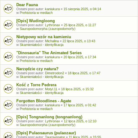
Dear Fauna
Ostatni post autor:
kaniukura
«
15 sierpnia 2025, o 04:14
w
Prehistoria w mediach
[Opis] Wudingloong
Ostatni post autor:
Lythronax
«
25 lipca 2025, o 11:27
w
Sauropodomorpha (zauropodomorfy)
Nietypowy wzór na kamieniu
Ostatni post autor:
Michalina
«
22 lipca 2025, o 13:43
w
Skamieniałości - identyfikacja
"Dinosauria" The Animated Series
Ostatni post autor:
kaniukura
«
20 lipca 2025, o 17:34
w
Prehistoria w mediach
Narzędzie czy natura?
Ostatni post autor:
Dimetrodon2
«
18 lipca 2025, o 17:47
w
Skamieniałości - identyfikacja
Kość z Torre Pedrera
Ostatni post autor:
Motyl.11
«
18 lipca 2025, o 15:32
w
Skamieniałości - identyfikacja
Forgotten Bloodlines - Agate
Ostatni post autor:
kaniukura
«
17 lipca 2025, o 01:42
w
Prehistoria w mediach
[Opis] Tongnanlong (tongnanlong)
Ostatni post autor:
Lythronax
«
12 lipca 2025, o 12:10
w
Sauropodomorpha (zauropodomorfy)
[Opis] Pulaosaurus (pulaozaur)
Ostatni post autor:
Taurovenator
«
11 lipca 2025, o 15:55