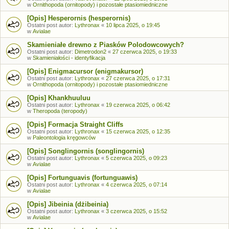
w
Ornithopoda (ornitopody) i pozostałe ptasiomiedniczne
[Opis] Hesperornis (hesperornis)
Ostatni post autor:
Lythronax
«
10 lipca 2025, o 19:45
w
Avialae
Skamieniałe drewno z Piasków Polodowcowych?
Ostatni post autor:
Dimetrodon2
«
27 czerwca 2025, o 19:33
w
Skamieniałości - identyfikacja
[Opis] Enigmacursor (enigmakursor)
Ostatni post autor:
Lythronax
«
27 czerwca 2025, o 17:31
w
Ornithopoda (ornitopody) i pozostałe ptasiomiedniczne
[Opis] Khankhuuluu
Ostatni post autor:
Lythronax
«
19 czerwca 2025, o 06:42
w
Theropoda (teropody)
[Opis] Formacja Straight Cliffs
Ostatni post autor:
Lythronax
«
15 czerwca 2025, o 12:35
w
Paleontologia kręgowców
[Opis] Songlingornis (songlingornis)
Ostatni post autor:
Lythronax
«
5 czerwca 2025, o 09:23
w
Avialae
[Opis] Fortunguavis (fortunguawis)
Ostatni post autor:
Lythronax
«
4 czerwca 2025, o 07:14
w
Avialae
[Opis] Jibeinia (dżibeinia)
Ostatni post autor:
Lythronax
«
3 czerwca 2025, o 15:52
w
Avialae