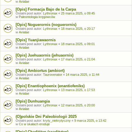
w
Avialae
[Opis] Formacja Bajo de la Carpa
Ostatni post autor:
Lythronax
«
25 marca 2025, o 09:45
w
Paleontologia kręgowców
[Opis] Noguerornis (noguerornis)
Ostatni post autor:
Lythronax
«
18 marca 2025, o 20:17
w
Avialae
[Opis] Yuanjiawaornis
Ostatni post autor:
Lythronax
«
18 marca 2025, o 09:01
w
Avialae
[Opis] Juehuaornis (jehuaornis)
Ostatni post autor:
Lythronax
«
17 marca 2025, o 21:04
w
Avialae
[Opis] Ambiortus (ambiort)
Ostatni post autor:
Taurovenator
«
14 marca 2025, o 11:44
w
Avialae
[Opis] Enantiophoenix (enantiofeniks)
Ostatni post autor:
Lythronax
«
13 marca 2025, o 17:53
w
Avialae
[Opis] Dunhuangia
Ostatni post autor:
Lythronax
«
12 marca 2025, o 20:00
w
Avialae
(O)polskie Dni Paleobiologii 2025
Ostatni post autor:
kryty_niekrytyczny
«
9 marca 2025, o 13:42
w
Co w skałach eroduje
[Opis] Chadititan (czaditytan)