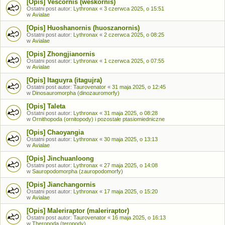
[Opis] Vescornis (weskornis)
Ostatni post autor:
Lythronax
«
3 czerwca 2025, o 15:51
w
Avialae
[Opis] Huoshanornis (huoszanornis)
Ostatni post autor:
Lythronax
«
2 czerwca 2025, o 08:25
w
Avialae
[Opis] Zhongjianornis
Ostatni post autor:
Lythronax
«
1 czerwca 2025, o 07:55
w
Avialae
[Opis] Itaguyra (itagujra)
Ostatni post autor:
Taurovenator
«
31 maja 2025, o 12:45
w
Dinosauromorpha (dinozauromorfy)
[Opis] Taleta
Ostatni post autor:
Lythronax
«
31 maja 2025, o 08:28
w
Ornithopoda (ornitopody) i pozostałe ptasiomiedniczne
[Opis] Chaoyangia
Ostatni post autor:
Lythronax
«
30 maja 2025, o 13:13
w
Avialae
[Opis] Jinchuanloong
Ostatni post autor:
Lythronax
«
27 maja 2025, o 14:08
w
Sauropodomorpha (zauropodomorfy)
[Opis] Jianchangornis
Ostatni post autor:
Lythronax
«
17 maja 2025, o 15:20
w
Avialae
[Opis] Maleriraptor (maleriraptor)
Ostatni post autor:
Taurovenator
«
16 maja 2025, o 16:13
w
Theropoda (teropody)