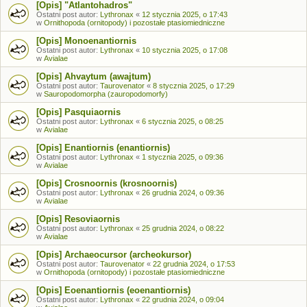
[Opis] "Atlantohadros"
Ostatni post autor:
Lythronax
«
12 stycznia 2025, o 17:43
w
Ornithopoda (ornitopody) i pozostałe ptasiomiedniczne
[Opis] Monoenantiornis
Ostatni post autor:
Lythronax
«
10 stycznia 2025, o 17:08
w
Avialae
[Opis] Ahvaytum (awajtum)
Ostatni post autor:
Taurovenator
«
8 stycznia 2025, o 17:29
w
Sauropodomorpha (zauropodomorfy)
[Opis] Pasquiaornis
Ostatni post autor:
Lythronax
«
6 stycznia 2025, o 08:25
w
Avialae
[Opis] Enantiornis (enantiornis)
Ostatni post autor:
Lythronax
«
1 stycznia 2025, o 09:36
w
Avialae
[Opis] Crosnoornis (krosnoornis)
Ostatni post autor:
Lythronax
«
26 grudnia 2024, o 09:36
w
Avialae
[Opis] Resoviaornis
Ostatni post autor:
Lythronax
«
25 grudnia 2024, o 08:22
w
Avialae
[Opis] Archaeocursor (archeokursor)
Ostatni post autor:
Taurovenator
«
22 grudnia 2024, o 17:53
w
Ornithopoda (ornitopody) i pozostałe ptasiomiedniczne
[Opis] Eoenantiornis (eoenantiornis)
Ostatni post autor:
Lythronax
«
22 grudnia 2024, o 09:04