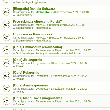
w
Paleontologia kręgowców
[Biografia] Daniela Schwarz
Ostatni post autor:
Utahraptor
«
20 października 2024, o 20:48
w
Paleontolodzy
Kręg rekina z oligocenu Polski?
Ostatni post autor:
Motyl.11
«
19 października 2024, o 21:18
w
Skamieniałości - identyfikacja
Oligoceńska flora morska
Ostatni post autor:
Motyl.11
«
19 października 2024, o 19:37
w
Skamieniałości - identyfikacja
[Opis] Emiliasaura (emiliazaura)
Ostatni post autor:
Taurovenator
«
19 października 2024, o 09:47
w
Ornithopoda (ornitopody) i pozostałe ptasiomiedniczne
[Opis] Jixiangornis
Ostatni post autor:
Lythronax
«
18 października 2024, o 06:56
w
Avialae
[Opis] Polarornis
Ostatni post autor:
Lythronax
«
17 października 2024, o 13:52
w
Avialae
[Opis] Asiahesperornis
Ostatni post autor:
Lythronax
«
13 października 2024, o 19:42
w
Avialae
[Opis] Magnusavis (magnusawis)
Ostatni post autor:
Taurovenator
«
13 października 2024, o 16:59
w
Avialae