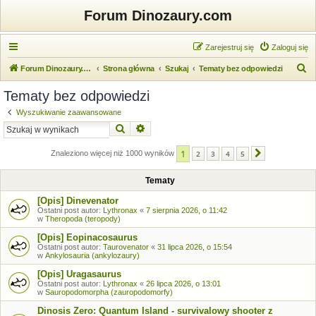
Forum Dinozaury.com
Zarejestruj się
Zaloguj się
S
Forum Dinozaury.com
Strona główna
Szukaj
Tematy bez odpowiedzi
z
Tematy bez odpowiedzi
u
Wyszukiwanie zaawansowane
k
Szukaj
Wyszukiwanie zaawansowane
a
1
j
Znaleziono więcej niż 1000 wyników
2
3
4
5
Następna
Tematy
[Opis] Dinevenator
Ostatni post autor:
Lythronax
«
7 sierpnia 2026, o 11:42
w
Theropoda (teropody)
[Opis] Eopinacosaurus
Ostatni post autor:
Taurovenator
«
31 lipca 2026, o 15:54
w
Ankylosauria (ankylozaury)
[Opis] Uragasaurus
Ostatni post autor:
Lythronax
«
26 lipca 2026, o 13:01
w
Sauropodomorpha (zauropodomorfy)
Dinosis Zero: Quantum Island - survivalowy shooter z