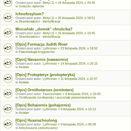
Ostatni post autor:
Motyl.11
«
26 listopada 2024, o 20:40
w
Gniazdo raptorów
Ichnofosylium?
Ostatni post autor:
Motyl.11
«
26 listopada 2024, o 18:51
w
Skamieniałości - identyfikacja
Mioceński ,,domek" chruścika?
Ostatni post autor:
Motyl.11
«
26 listopada 2024, o 18:45
w
Skamieniałości - identyfikacja
[Opis] Formacja Judith River
Ostatni post autor:
Lythronax
«
23 listopada 2024, o 19:52
w
Paleontologia kręgowców
[Opis] Navaornis (nawaornis)
Ostatni post autor:
Lythronax
«
14 listopada 2024, o 20:15
w
Avialae
[Opis] Protopteryx (protopteryks)
Ostatni post autor:
Lythronax
«
11 listopada 2024, o 22:47
w
Avialae
[Opis] Ornithotarsus (ornitotars)
Ostatni post autor:
Taurovenator
«
9 listopada 2024, o 20:05
w
Ornithopoda (ornitopody) i pozostałe ptasiomiedniczne
[Opis] Bohaiornis (pohajornis)
Ostatni post autor:
Lythronax
«
9 listopada 2024, o 10:13
w
Avialae
[Opis] Huaxiazhoulong
Ostatni post autor:
Lythronax
«
9 listopada 2024, o 08:38
w
Ankylosauria (ankylozaury)