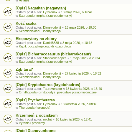
w
Avialae
[Opis] Nagatitan (nagatytan)
Ostatni post autor:
Lythronax
«
18 maja 2026, o 16:41
w
Sauropodomorpha (zauropodomorfy)
Kość ssaka
Ostatni post autor:
Dimetrodon2
«
13 maja 2026, o 19:30
w
Skamieniałości - identyfikacja
Ekspozytory na zbiory
Ostatni post autor:
Daniel8888
«
3 maja 2026, o 10:18
w
Kącik początkującego dinozaurologa
[Opis] Bicharracosaurus (bicharrakozaur)
Ostatni post autor:
Stanisław Kopeć
«
1 maja 2026, o 20:34
w
Sauropodomorpha (zauropodomorfy)
Ząb tura?
Ostatni post autor:
Dimetrodon2
«
27 kwietnia 2026, o 18:32
w
Skamieniałości - identyfikacja
[Opis] Kryptohadros (kryptohadros)
Ostatni post autor:
Taurovenator
«
18 kwietnia 2026, o 13:40
w
Ornithopoda (ornitopody) i pozostałe ptasiomiedniczne
[Opis] Ptychotherates
Ostatni post autor:
Lythronax
«
18 kwietnia 2026, o 08:40
w
Theropoda (teropody)
Krzermień z odciskiem
Ostatni post autor:
michal
«
10 kwietnia 2026, o 12:41
w
Pytania i problemy
[Opis] Xiangyunloong