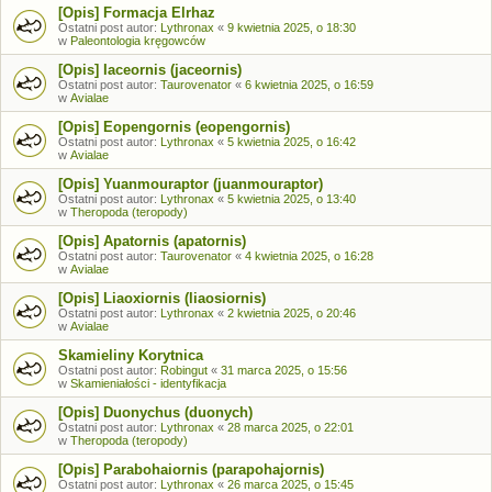
[Opis] Formacja Elrhaz
Ostatni post autor:
Lythronax
«
9 kwietnia 2025, o 18:30
w
Paleontologia kręgowców
[Opis] Iaceornis (jaceornis)
Ostatni post autor:
Taurovenator
«
6 kwietnia 2025, o 16:59
w
Avialae
[Opis] Eopengornis (eopengornis)
Ostatni post autor:
Lythronax
«
5 kwietnia 2025, o 16:42
w
Avialae
[Opis] Yuanmouraptor (juanmouraptor)
Ostatni post autor:
Lythronax
«
5 kwietnia 2025, o 13:40
w
Theropoda (teropody)
[Opis] Apatornis (apatornis)
Ostatni post autor:
Taurovenator
«
4 kwietnia 2025, o 16:28
w
Avialae
[Opis] Liaoxiornis (liaosiornis)
Ostatni post autor:
Lythronax
«
2 kwietnia 2025, o 20:46
w
Avialae
Skamieliny Korytnica
Ostatni post autor:
Robingut
«
31 marca 2025, o 15:56
w
Skamieniałości - identyfikacja
[Opis] Duonychus (duonych)
Ostatni post autor:
Lythronax
«
28 marca 2025, o 22:01
w
Theropoda (teropody)
[Opis] Parabohaiornis (parapohajornis)
Ostatni post autor:
Lythronax
«
26 marca 2025, o 15:45