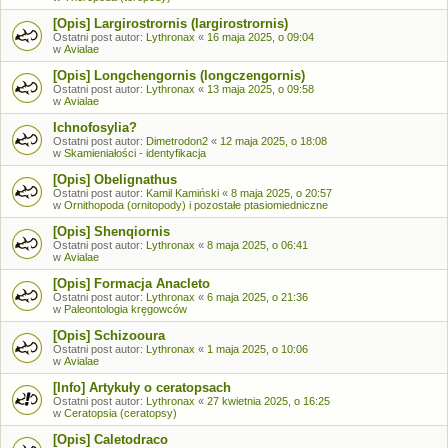
[Opis] Largirostrornis (largirostrornis)
Ostatni post autor:
Lythronax
«
16 maja 2025, o 09:04
w
Avialae
[Opis] Longchengornis (longczengornis)
Ostatni post autor:
Lythronax
«
13 maja 2025, o 09:58
w
Avialae
Ichnofosylia?
Ostatni post autor:
Dimetrodon2
«
12 maja 2025, o 18:08
w
Skamieniałości - identyfikacja
[Opis] Obelignathus
Ostatni post autor:
Kamil Kamiński
«
8 maja 2025, o 20:57
w
Ornithopoda (ornitopody) i pozostałe ptasiomiedniczne
[Opis] Shenqiornis
Ostatni post autor:
Lythronax
«
8 maja 2025, o 06:41
w
Avialae
[Opis] Formacja Anacleto
Ostatni post autor:
Lythronax
«
6 maja 2025, o 21:36
w
Paleontologia kręgowców
[Opis] Schizooura
Ostatni post autor:
Lythronax
«
1 maja 2025, o 10:06
w
Avialae
[Info] Artykuły o ceratopsach
Ostatni post autor:
Lythronax
«
27 kwietnia 2025, o 16:25
w
Ceratopsia (ceratopsy)
[Opis] Caletodraco