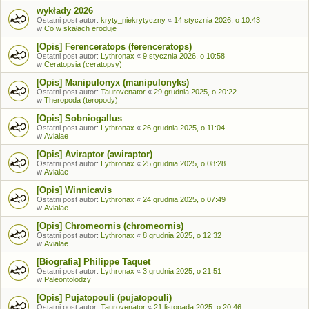
wykłady 2026
Ostatni post autor:
kryty_niekrytyczny
«
14 stycznia 2026, o 10:43
w
Co w skałach eroduje
[Opis] Ferenceratops (ferenceratops)
Ostatni post autor:
Lythronax
«
9 stycznia 2026, o 10:58
w
Ceratopsia (ceratopsy)
[Opis] Manipulonyx (manipulonyks)
Ostatni post autor:
Taurovenator
«
29 grudnia 2025, o 20:22
w
Theropoda (teropody)
[Opis] Sobniogallus
Ostatni post autor:
Lythronax
«
26 grudnia 2025, o 11:04
w
Avialae
[Opis] Aviraptor (awiraptor)
Ostatni post autor:
Lythronax
«
25 grudnia 2025, o 08:28
w
Avialae
[Opis] Winnicavis
Ostatni post autor:
Lythronax
«
24 grudnia 2025, o 07:49
w
Avialae
[Opis] Chromeornis (chromeornis)
Ostatni post autor:
Lythronax
«
8 grudnia 2025, o 12:32
w
Avialae
[Biografia] Philippe Taquet
Ostatni post autor:
Lythronax
«
3 grudnia 2025, o 21:51
w
Paleontolodzy
[Opis] Pujatopouli (pujatopouli)
Ostatni post autor:
Taurovenator
«
21 listopada 2025, o 20:46