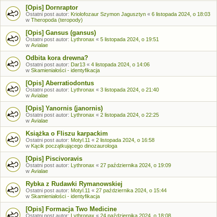
[Opis] Dornraptor
Ostatni post autor:
Kriolofozaur Szymon Jagusztyn
«
6 listopada 2024, o 18:03
w
Theropoda (teropody)
[Opis] Gansus (gansus)
Ostatni post autor:
Lythronax
«
5 listopada 2024, o 19:51
w
Avialae
Odbita kora drewna?
Ostatni post autor:
Dar13
«
4 listopada 2024, o 14:06
w
Skamieniałości - identyfikacja
[Opis] Aberratiodontus
Ostatni post autor:
Lythronax
«
3 listopada 2024, o 21:40
w
Avialae
[Opis] Yanornis (janornis)
Ostatni post autor:
Lythronax
«
2 listopada 2024, o 22:25
w
Avialae
Książka o Fliszu karpackim
Ostatni post autor:
Motyl.11
«
2 listopada 2024, o 16:58
w
Kącik początkującego dinozaurologa
[Opis] Piscivoravis
Ostatni post autor:
Lythronax
«
27 października 2024, o 19:09
w
Avialae
Rybka z Rudawki Rymanowskiej
Ostatni post autor:
Motyl.11
«
27 października 2024, o 15:44
w
Skamieniałości - identyfikacja
[Opis] Formacja Two Medicine
Ostatni post autor:
Lythronax
«
24 października 2024, o 18:08