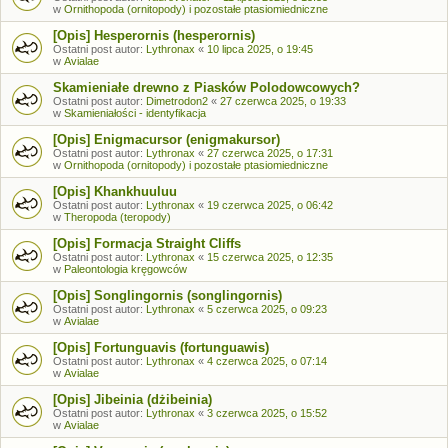
w
Ornithopoda (ornitopody) i pozostałe ptasiomiedniczne
[Opis] Hesperornis (hesperornis)
Ostatni post autor:
Lythronax
«
10 lipca 2025, o 19:45
w
Avialae
Skamieniałe drewno z Piasków Polodowcowych?
Ostatni post autor:
Dimetrodon2
«
27 czerwca 2025, o 19:33
w
Skamieniałości - identyfikacja
[Opis] Enigmacursor (enigmakursor)
Ostatni post autor:
Lythronax
«
27 czerwca 2025, o 17:31
w
Ornithopoda (ornitopody) i pozostałe ptasiomiedniczne
[Opis] Khankhuuluu
Ostatni post autor:
Lythronax
«
19 czerwca 2025, o 06:42
w
Theropoda (teropody)
[Opis] Formacja Straight Cliffs
Ostatni post autor:
Lythronax
«
15 czerwca 2025, o 12:35
w
Paleontologia kręgowców
[Opis] Songlingornis (songlingornis)
Ostatni post autor:
Lythronax
«
5 czerwca 2025, o 09:23
w
Avialae
[Opis] Fortunguavis (fortunguawis)
Ostatni post autor:
Lythronax
«
4 czerwca 2025, o 07:14
w
Avialae
[Opis] Jibeinia (dżibeinia)
Ostatni post autor:
Lythronax
«
3 czerwca 2025, o 15:52
w
Avialae