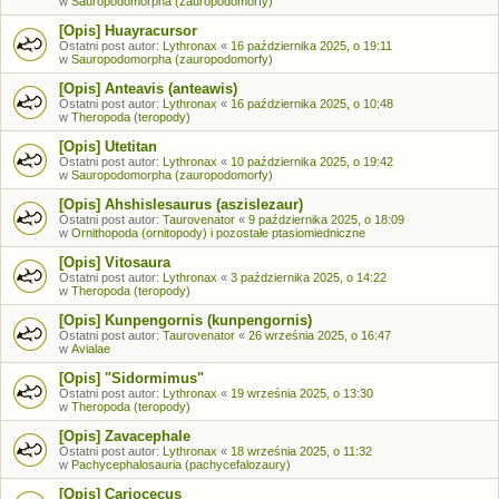
w
Sauropodomorpha (zauropodomorfy)
[Opis] Huayracursor
Ostatni post autor:
Lythronax
«
16 października 2025, o 19:11
w
Sauropodomorpha (zauropodomorfy)
[Opis] Anteavis (anteawis)
Ostatni post autor:
Lythronax
«
16 października 2025, o 10:48
w
Theropoda (teropody)
[Opis] Utetitan
Ostatni post autor:
Lythronax
«
10 października 2025, o 19:42
w
Sauropodomorpha (zauropodomorfy)
[Opis] Ahshislesaurus (aszislezaur)
Ostatni post autor:
Taurovenator
«
9 października 2025, o 18:09
w
Ornithopoda (ornitopody) i pozostałe ptasiomiedniczne
[Opis] Vitosaura
Ostatni post autor:
Lythronax
«
3 października 2025, o 14:22
w
Theropoda (teropody)
[Opis] Kunpengornis (kunpengornis)
Ostatni post autor:
Taurovenator
«
26 września 2025, o 16:47
w
Avialae
[Opis] "Sidormimus"
Ostatni post autor:
Lythronax
«
19 września 2025, o 13:30
w
Theropoda (teropody)
[Opis] Zavacephale
Ostatni post autor:
Lythronax
«
18 września 2025, o 11:32
w
Pachycephalosauria (pachycefalozaury)
[Opis] Cariocecus