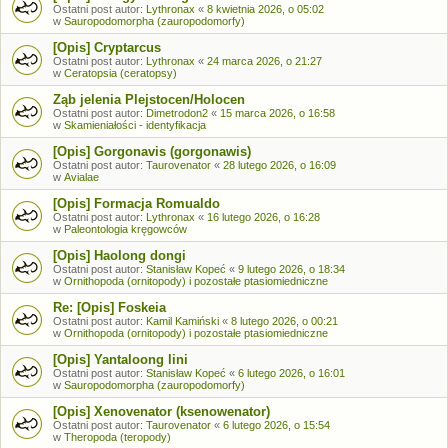
Ostatni post autor:
Lythronax
«
8 kwietnia 2026, o 05:02
w
Sauropodomorpha (zauropodomorfy)
[Opis] Cryptarcus
Ostatni post autor:
Lythronax
«
24 marca 2026, o 21:27
w
Ceratopsia (ceratopsy)
Ząb jelenia Plejstocen/Holocen
Ostatni post autor:
Dimetrodon2
«
15 marca 2026, o 16:58
w
Skamieniałości - identyfikacja
[Opis] Gorgonavis (gorgonawis)
Ostatni post autor:
Taurovenator
«
28 lutego 2026, o 16:09
w
Avialae
[Opis] Formacja Romualdo
Ostatni post autor:
Lythronax
«
16 lutego 2026, o 16:28
w
Paleontologia kręgowców
[Opis] Haolong dongi
Ostatni post autor:
Stanisław Kopeć
«
9 lutego 2026, o 18:34
w
Ornithopoda (ornitopody) i pozostałe ptasiomiedniczne
Re: [Opis] Foskeia
Ostatni post autor:
Kamil Kamiński
«
8 lutego 2026, o 00:21
w
Ornithopoda (ornitopody) i pozostałe ptasiomiedniczne
[Opis] Yantaloong lini
Ostatni post autor:
Stanisław Kopeć
«
6 lutego 2026, o 16:01
w
Sauropodomorpha (zauropodomorfy)
[Opis] Xenovenator (ksenowenator)
Ostatni post autor:
Taurovenator
«
6 lutego 2026, o 15:54
w
Theropoda (teropody)