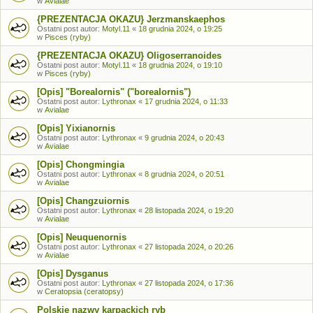
w
Avialae
{PREZENTACJA OKAZU} Jerzmanskaephos
Ostatni post autor:
Motyl.11
«
18 grudnia 2024, o 19:25
w
Pisces (ryby)
{PREZENTACJA OKAZU} Oligoserranoides
Ostatni post autor:
Motyl.11
«
18 grudnia 2024, o 19:10
w
Pisces (ryby)
[Opis] "Borealornis" ("borealornis")
Ostatni post autor:
Lythronax
«
17 grudnia 2024, o 11:33
w
Avialae
[Opis] Yixianornis
Ostatni post autor:
Lythronax
«
9 grudnia 2024, o 20:43
w
Avialae
[Opis] Chongmingia
Ostatni post autor:
Lythronax
«
8 grudnia 2024, o 20:51
w
Avialae
[Opis] Changzuiornis
Ostatni post autor:
Lythronax
«
28 listopada 2024, o 19:20
w
Avialae
[Opis] Neuquenornis
Ostatni post autor:
Lythronax
«
27 listopada 2024, o 20:26
w
Avialae
[Opis] Dysganus
Ostatni post autor:
Lythronax
«
27 listopada 2024, o 17:36
w
Ceratopsia (ceratopsy)
Polskie nazwy karpackich ryb