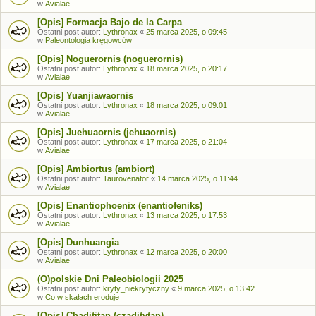
w
Avialae
[Opis] Formacja Bajo de la Carpa
Ostatni post autor:
Lythronax
«
25 marca 2025, o 09:45
w
Paleontologia kręgowców
[Opis] Noguerornis (noguerornis)
Ostatni post autor:
Lythronax
«
18 marca 2025, o 20:17
w
Avialae
[Opis] Yuanjiawaornis
Ostatni post autor:
Lythronax
«
18 marca 2025, o 09:01
w
Avialae
[Opis] Juehuaornis (jehuaornis)
Ostatni post autor:
Lythronax
«
17 marca 2025, o 21:04
w
Avialae
[Opis] Ambiortus (ambiort)
Ostatni post autor:
Taurovenator
«
14 marca 2025, o 11:44
w
Avialae
[Opis] Enantiophoenix (enantiofeniks)
Ostatni post autor:
Lythronax
«
13 marca 2025, o 17:53
w
Avialae
[Opis] Dunhuangia
Ostatni post autor:
Lythronax
«
12 marca 2025, o 20:00
w
Avialae
(O)polskie Dni Paleobiologii 2025
Ostatni post autor:
kryty_niekrytyczny
«
9 marca 2025, o 13:42
w
Co w skałach eroduje
[Opis] Chadititan (czaditytan)