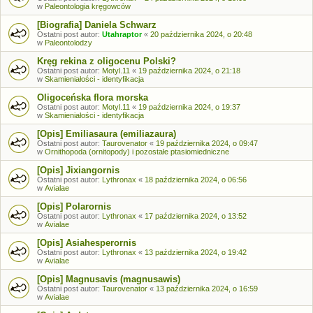
w
Paleontologia kręgowców
[Biografia] Daniela Schwarz
Ostatni post autor:
Utahraptor
«
20 października 2024, o 20:48
w
Paleontolodzy
Kręg rekina z oligocenu Polski?
Ostatni post autor:
Motyl.11
«
19 października 2024, o 21:18
w
Skamieniałości - identyfikacja
Oligoceńska flora morska
Ostatni post autor:
Motyl.11
«
19 października 2024, o 19:37
w
Skamieniałości - identyfikacja
[Opis] Emiliasaura (emiliazaura)
Ostatni post autor:
Taurovenator
«
19 października 2024, o 09:47
w
Ornithopoda (ornitopody) i pozostałe ptasiomiedniczne
[Opis] Jixiangornis
Ostatni post autor:
Lythronax
«
18 października 2024, o 06:56
w
Avialae
[Opis] Polarornis
Ostatni post autor:
Lythronax
«
17 października 2024, o 13:52
w
Avialae
[Opis] Asiahesperornis
Ostatni post autor:
Lythronax
«
13 października 2024, o 19:42
w
Avialae
[Opis] Magnusavis (magnusawis)
Ostatni post autor:
Taurovenator
«
13 października 2024, o 16:59
w
Avialae