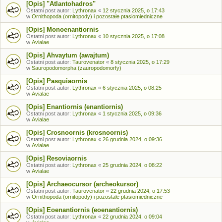
[Opis] "Atlantohadros"
Ostatni post autor:
Lythronax
«
12 stycznia 2025, o 17:43
w
Ornithopoda (ornitopody) i pozostałe ptasiomiedniczne
[Opis] Monoenantiornis
Ostatni post autor:
Lythronax
«
10 stycznia 2025, o 17:08
w
Avialae
[Opis] Ahvaytum (awajtum)
Ostatni post autor:
Taurovenator
«
8 stycznia 2025, o 17:29
w
Sauropodomorpha (zauropodomorfy)
[Opis] Pasquiaornis
Ostatni post autor:
Lythronax
«
6 stycznia 2025, o 08:25
w
Avialae
[Opis] Enantiornis (enantiornis)
Ostatni post autor:
Lythronax
«
1 stycznia 2025, o 09:36
w
Avialae
[Opis] Crosnoornis (krosnoornis)
Ostatni post autor:
Lythronax
«
26 grudnia 2024, o 09:36
w
Avialae
[Opis] Resoviaornis
Ostatni post autor:
Lythronax
«
25 grudnia 2024, o 08:22
w
Avialae
[Opis] Archaeocursor (archeokursor)
Ostatni post autor:
Taurovenator
«
22 grudnia 2024, o 17:53
w
Ornithopoda (ornitopody) i pozostałe ptasiomiedniczne
[Opis] Eoenantiornis (eoenantiornis)
Ostatni post autor:
Lythronax
«
22 grudnia 2024, o 09:04