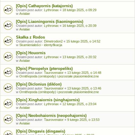
[Opis] Cathayornis (katajornis)
Ostatni post autor:
Lythronax
«
18 lutego 2025, o 09:29
w
Avialae
[Opis] Liaoningornis (liaoningornis)
Ostatni post autor:
Lythronax
«
16 lutego 2025, o 20:39
w
Avialae
Skałka z Rodos
Ostatni post autor:
Dimetrodon2
«
15 lutego 2025, o 14:52
w
Skamieniałości - identyfikacja
[Opis] Houornis
Ostatni post autor:
Lythronax
«
13 lutego 2025, o 20:32
w
Avialae
[Opis] Pteropelyx (pteropeliks)
Ostatni post autor:
Taurovenator
«
13 lutego 2025, o 14:48
w
Ornithopoda (ornitopody) i pozostałe ptasiomiedniczne
[Opis] Diclonius (diklon)
Ostatni post autor:
Taurovenator
«
13 lutego 2025, o 13:46
w
Ornithopoda (ornitopody) i pozostałe ptasiomiedniczne
[Opis] Xinghaiornis (singhajornis)
Ostatni post autor:
Lythronax
«
12 lutego 2025, o 23:04
w
Avialae
[Opis] Neobohaiornis (neopohajornis)
Ostatni post autor:
Taurovenator
«
9 lutego 2025, o 13:53
w
Avialae
[Opis] Dingavis (dingawis)