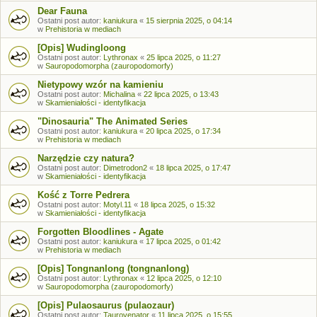
Dear Fauna
Ostatni post autor:
kaniukura
«
15 sierpnia 2025, o 04:14
w
Prehistoria w mediach
[Opis] Wudingloong
Ostatni post autor:
Lythronax
«
25 lipca 2025, o 11:27
w
Sauropodomorpha (zauropodomorfy)
Nietypowy wzór na kamieniu
Ostatni post autor:
Michalina
«
22 lipca 2025, o 13:43
w
Skamieniałości - identyfikacja
"Dinosauria" The Animated Series
Ostatni post autor:
kaniukura
«
20 lipca 2025, o 17:34
w
Prehistoria w mediach
Narzędzie czy natura?
Ostatni post autor:
Dimetrodon2
«
18 lipca 2025, o 17:47
w
Skamieniałości - identyfikacja
Kość z Torre Pedrera
Ostatni post autor:
Motyl.11
«
18 lipca 2025, o 15:32
w
Skamieniałości - identyfikacja
Forgotten Bloodlines - Agate
Ostatni post autor:
kaniukura
«
17 lipca 2025, o 01:42
w
Prehistoria w mediach
[Opis] Tongnanlong (tongnanlong)
Ostatni post autor:
Lythronax
«
12 lipca 2025, o 12:10
w
Sauropodomorpha (zauropodomorfy)
[Opis] Pulaosaurus (pulaozaur)
Ostatni post autor:
Taurovenator
«
11 lipca 2025, o 15:55