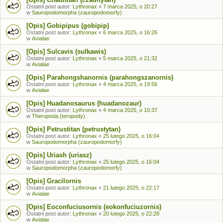
Ostatni post autor:
Lythronax
«
7 marca 2025, o 20:27
w
Sauropodomorpha (zauropodomorfy)
[Opis] Gobipipus (gobipip)
Ostatni post autor:
Lythronax
«
6 marca 2025, o 16:26
w
Avialae
[Opis] Sulcavis (sulkawis)
Ostatni post autor:
Lythronax
«
5 marca 2025, o 21:32
w
Avialae
[Opis] Parahongshanornis (parahongszanornis)
Ostatni post autor:
Lythronax
«
4 marca 2025, o 19:56
w
Avialae
[Opis] Huadanosaurus (huadanozaur)
Ostatni post autor:
Lythronax
«
4 marca 2025, o 10:37
w
Theropoda (teropody)
[Opis] Petrustitan (petrustytan)
Ostatni post autor:
Lythronax
«
25 lutego 2025, o 16:04
w
Sauropodomorpha (zauropodomorfy)
[Opis] Uriash (uriasz)
Ostatni post autor:
Lythronax
«
25 lutego 2025, o 16:04
w
Sauropodomorpha (zauropodomorfy)
[Opis] Gracilornis
Ostatni post autor:
Lythronax
«
21 lutego 2025, o 22:17
w
Avialae
[Opis] Eoconfuciusornis (eokonfuciuzornis)
Ostatni post autor:
Lythronax
«
20 lutego 2025, o 22:28
w
Avialae