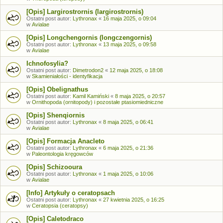
[Opis] Largirostrornis (largirostrornis)
Ostatni post autor:
Lythronax
«
16 maja 2025, o 09:04
w
Avialae
[Opis] Longchengornis (longczengornis)
Ostatni post autor:
Lythronax
«
13 maja 2025, o 09:58
w
Avialae
Ichnofosylia?
Ostatni post autor:
Dimetrodon2
«
12 maja 2025, o 18:08
w
Skamieniałości - identyfikacja
[Opis] Obelignathus
Ostatni post autor:
Kamil Kamiński
«
8 maja 2025, o 20:57
w
Ornithopoda (ornitopody) i pozostałe ptasiomiedniczne
[Opis] Shenqiornis
Ostatni post autor:
Lythronax
«
8 maja 2025, o 06:41
w
Avialae
[Opis] Formacja Anacleto
Ostatni post autor:
Lythronax
«
6 maja 2025, o 21:36
w
Paleontologia kręgowców
[Opis] Schizooura
Ostatni post autor:
Lythronax
«
1 maja 2025, o 10:06
w
Avialae
[Info] Artykuły o ceratopsach
Ostatni post autor:
Lythronax
«
27 kwietnia 2025, o 16:25
w
Ceratopsia (ceratopsy)
[Opis] Caletodraco