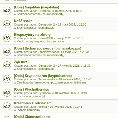
w
Avialae
[Opis] Nagatitan (nagatytan)
Ostatni post autor:
Lythronax
«
18 maja 2026, o 16:41
w
Sauropodomorpha (zauropodomorfy)
Kość ssaka
Ostatni post autor:
Dimetrodon2
«
13 maja 2026, o 19:30
w
Skamieniałości - identyfikacja
Ekspozytory na zbiory
Ostatni post autor:
Daniel8888
«
3 maja 2026, o 10:18
w
Kącik początkującego dinozaurologa
[Opis] Bicharracosaurus (bicharrakozaur)
Ostatni post autor:
Stanisław Kopeć
«
1 maja 2026, o 20:34
w
Sauropodomorpha (zauropodomorfy)
Ząb tura?
Ostatni post autor:
Dimetrodon2
«
27 kwietnia 2026, o 18:32
w
Skamieniałości - identyfikacja
[Opis] Kryptohadros (kryptohadros)
Ostatni post autor:
Taurovenator
«
18 kwietnia 2026, o 13:40
w
Ornithopoda (ornitopody) i pozostałe ptasiomiedniczne
[Opis] Ptychotherates
Ostatni post autor:
Lythronax
«
18 kwietnia 2026, o 08:40
w
Theropoda (teropody)
Krzermień z odciskiem
Ostatni post autor:
michal
«
10 kwietnia 2026, o 12:41
w
Pytania i problemy
[Opis] Xiangyunloong