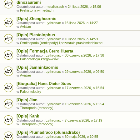
dinozaurami
Ostatni post autor:
metalictrash
«
24 lipca 2026, o 15:06
w
Prehistoria w mediach
[Opis] Zhengheornis
Ostatni post autor:
Lythronax
«
16 lipca 2026, o 14:27
w
Avialae
[Opis] Plesiolophus
Ostatni post autor:
Lythronax
«
10 lipca 2026, o 14:53
w
Ornithopoda (ornitopody) i pozostałe ptasiomiedniczne
[Opis] Formacja Cerro Huerta
Ostatni post autor:
Lythronax
«
30 czerwca 2026, o 17:38
w
Paleontologia kręgowców
[Opis] Jamninkaornis
Ostatni post autor:
Lythronax
«
29 czerwca 2026, o 09:50
w
Avialae
[Biografia] Hans-Dieter Sues
Ostatni post autor:
Lythronax
«
17 czerwca 2026, o 15:54
w
Paleontolodzy
[Opis] Jian
Ostatni post autor:
Lythronax
«
13 czerwca 2026, o 13:54
w
Theropoda (teropody)
[Opis] Kank
Ostatni post autor:
Lythronax
«
7 czerwca 2026, o 17:19
w
Theropoda (teropody)
[Opis] Plumadraco (plumadrako)
Ostatni post autor:
Lythronax
«
30 maja 2026, o 10:55