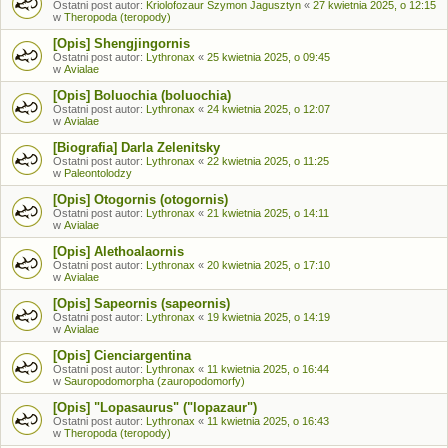
Ostatni post autor:
Kriolofozaur Szymon Jagusztyn
«
27 kwietnia 2025, o 12:15
w
Theropoda (teropody)
[Opis] Shengjingornis
Ostatni post autor:
Lythronax
«
25 kwietnia 2025, o 09:45
w
Avialae
[Opis] Boluochia (boluochia)
Ostatni post autor:
Lythronax
«
24 kwietnia 2025, o 12:07
w
Avialae
[Biografia] Darla Zelenitsky
Ostatni post autor:
Lythronax
«
22 kwietnia 2025, o 11:25
w
Paleontolodzy
[Opis] Otogornis (otogornis)
Ostatni post autor:
Lythronax
«
21 kwietnia 2025, o 14:11
w
Avialae
[Opis] Alethoalaornis
Ostatni post autor:
Lythronax
«
20 kwietnia 2025, o 17:10
w
Avialae
[Opis] Sapeornis (sapeornis)
Ostatni post autor:
Lythronax
«
19 kwietnia 2025, o 14:19
w
Avialae
[Opis] Cienciargentina
Ostatni post autor:
Lythronax
«
11 kwietnia 2025, o 16:44
w
Sauropodomorpha (zauropodomorfy)
[Opis] "Lopasaurus" ("lopazaur")
Ostatni post autor:
Lythronax
«
11 kwietnia 2025, o 16:43
w
Theropoda (teropody)