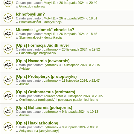
Ostatni post autor:
Motyl.11
«
26 listopada 2024, o 20:40
w
Gniazdo raptorów
Ichnofosylium?
Ostatni post autor:
Motyl.11
«
26 listopada 2024, o 18:51
w
Skamieniałości - identyfikacja
Mioceński ,,domek" chruścika?
Ostatni post autor:
Motyl.11
«
26 listopada 2024, o 18:45
w
Skamieniałości - identyfikacja
[Opis] Formacja Judith River
Ostatni post autor:
Lythronax
«
23 listopada 2024, o 19:52
w
Paleontologia kręgowców
[Opis] Navaornis (nawaornis)
Ostatni post autor:
Lythronax
«
14 listopada 2024, o 20:15
w
Avialae
[Opis] Protopteryx (protopteryks)
Ostatni post autor:
Lythronax
«
11 listopada 2024, o 22:47
w
Avialae
[Opis] Ornithotarsus (ornitotars)
Ostatni post autor:
Taurovenator
«
9 listopada 2024, o 20:05
w
Ornithopoda (ornitopody) i pozostałe ptasiomiedniczne
[Opis] Bohaiornis (pohajornis)
Ostatni post autor:
Lythronax
«
9 listopada 2024, o 10:13
w
Avialae
[Opis] Huaxiazhoulong
Ostatni post autor:
Lythronax
«
9 listopada 2024, o 08:38
w
Ankylosauria (ankylozaury)