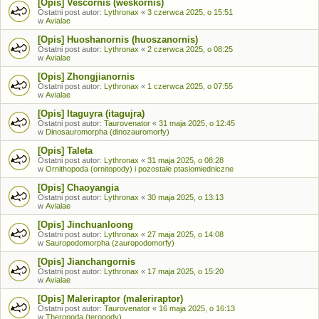
[Opis] Vescornis (weskornis)
Ostatni post autor:
Lythronax
«
3 czerwca 2025, o 15:51
w
Avialae
[Opis] Huoshanornis (huoszanornis)
Ostatni post autor:
Lythronax
«
2 czerwca 2025, o 08:25
w
Avialae
[Opis] Zhongjianornis
Ostatni post autor:
Lythronax
«
1 czerwca 2025, o 07:55
w
Avialae
[Opis] Itaguyra (itagujra)
Ostatni post autor:
Taurovenator
«
31 maja 2025, o 12:45
w
Dinosauromorpha (dinozauromorfy)
[Opis] Taleta
Ostatni post autor:
Lythronax
«
31 maja 2025, o 08:28
w
Ornithopoda (ornitopody) i pozostałe ptasiomiedniczne
[Opis] Chaoyangia
Ostatni post autor:
Lythronax
«
30 maja 2025, o 13:13
w
Avialae
[Opis] Jinchuanloong
Ostatni post autor:
Lythronax
«
27 maja 2025, o 14:08
w
Sauropodomorpha (zauropodomorfy)
[Opis] Jianchangornis
Ostatni post autor:
Lythronax
«
17 maja 2025, o 15:20
w
Avialae
[Opis] Maleriraptor (maleriraptor)
Ostatni post autor:
Taurovenator
«
16 maja 2025, o 16:13
w
Theropoda (teropody)