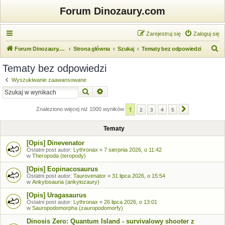
Forum Dinozaury.com
Zarejestruj się
Zaloguj się
S
Forum Dinozaury.com
Strona główna
Szukaj
Tematy bez odpowiedzi
z
Tematy bez odpowiedzi
u
Wyszukiwanie zaawansowane
k
Szukaj
Wyszukiwanie zaawansowane
a
1
j
Znaleziono więcej niż 1000 wyników
2
3
4
5
Następna
Tematy
[Opis] Dinevenator
Ostatni post autor:
Lythronax
«
7 sierpnia 2026, o 11:42
w
Theropoda (teropody)
[Opis] Eopinacosaurus
Ostatni post autor:
Taurovenator
«
31 lipca 2026, o 15:54
w
Ankylosauria (ankylozaury)
[Opis] Uragasaurus
Ostatni post autor:
Lythronax
«
26 lipca 2026, o 13:01
w
Sauropodomorpha (zauropodomorfy)
Dinosis Zero: Quantum Island - survivalowy shooter z