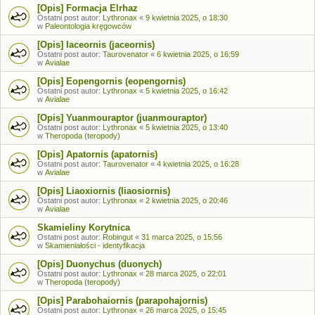
[Opis] Formacja Elrhaz
Ostatni post autor:
Lythronax
«
9 kwietnia 2025, o 18:30
w
Paleontologia kręgowców
[Opis] Iaceornis (jaceornis)
Ostatni post autor:
Taurovenator
«
6 kwietnia 2025, o 16:59
w
Avialae
[Opis] Eopengornis (eopengornis)
Ostatni post autor:
Lythronax
«
5 kwietnia 2025, o 16:42
w
Avialae
[Opis] Yuanmouraptor (juanmouraptor)
Ostatni post autor:
Lythronax
«
5 kwietnia 2025, o 13:40
w
Theropoda (teropody)
[Opis] Apatornis (apatornis)
Ostatni post autor:
Taurovenator
«
4 kwietnia 2025, o 16:28
w
Avialae
[Opis] Liaoxiornis (liaosiornis)
Ostatni post autor:
Lythronax
«
2 kwietnia 2025, o 20:46
w
Avialae
Skamieliny Korytnica
Ostatni post autor:
Robingut
«
31 marca 2025, o 15:56
w
Skamieniałości - identyfikacja
[Opis] Duonychus (duonych)
Ostatni post autor:
Lythronax
«
28 marca 2025, o 22:01
w
Theropoda (teropody)
[Opis] Parabohaiornis (parapohajornis)
Ostatni post autor:
Lythronax
«
26 marca 2025, o 15:45