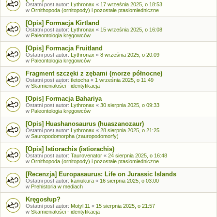
Ostatni post autor:
Lythronax
«
17 września 2025, o 18:53
w
Ornithopoda (ornitopody) i pozostałe ptasiomiedniczne
[Opis] Formacja Kirtland
Ostatni post autor:
Lythronax
«
15 września 2025, o 16:08
w
Paleontologia kręgowców
[Opis] Formacja Fruitland
Ostatni post autor:
Lythronax
«
8 września 2025, o 20:09
w
Paleontologia kręgowców
Fragment szczęki z zębami (morze północne)
Ostatni post autor:
tletocha
«
1 września 2025, o 11:49
w
Skamieniałości - identyfikacja
[Opis] Formacja Bahariya
Ostatni post autor:
Lythronax
«
30 sierpnia 2025, o 09:33
w
Paleontologia kręgowców
[Opis] Huashanosaurus (huaszanozaur)
Ostatni post autor:
Lythronax
«
28 sierpnia 2025, o 21:25
w
Sauropodomorpha (zauropodomorfy)
[Opis] Istiorachis (istiorachis)
Ostatni post autor:
Taurovenator
«
24 sierpnia 2025, o 16:48
w
Ornithopoda (ornitopody) i pozostałe ptasiomiedniczne
[Recenzja] Europasaurus: Life on Jurassic Islands
Ostatni post autor:
kaniukura
«
16 sierpnia 2025, o 03:00
w
Prehistoria w mediach
Kręgosłup?
Ostatni post autor:
Motyl.11
«
15 sierpnia 2025, o 21:57
w
Skamieniałości - identyfikacja