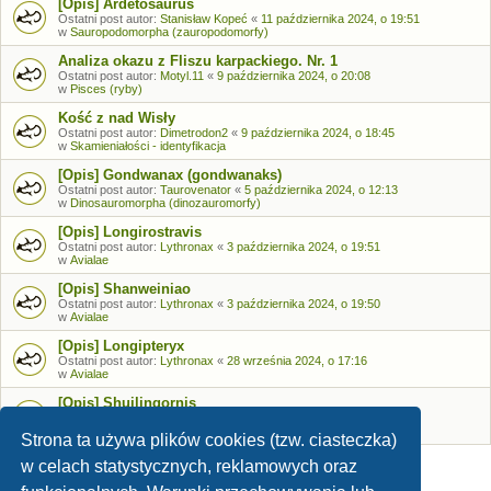
[Opis] Ardetosaurus
Ostatni post autor:
Stanisław Kopeć
«
11 października 2024, o 19:51
w
Sauropodomorpha (zauropodomorfy)
Analiza okazu z Fliszu karpackiego. Nr. 1
Ostatni post autor:
Motyl.11
«
9 października 2024, o 20:08
w
Pisces (ryby)
Kość z nad Wisły
Ostatni post autor:
Dimetrodon2
«
9 października 2024, o 18:45
w
Skamieniałości - identyfikacja
[Opis] Gondwanax (gondwanaks)
Ostatni post autor:
Taurovenator
«
5 października 2024, o 12:13
w
Dinosauromorpha (dinozauromorfy)
[Opis] Longirostravis
Ostatni post autor:
Lythronax
«
3 października 2024, o 19:51
w
Avialae
[Opis] Shanweiniao
Ostatni post autor:
Lythronax
«
3 października 2024, o 19:50
w
Avialae
[Opis] Longipteryx
Ostatni post autor:
Lythronax
«
28 września 2024, o 17:16
w
Avialae
[Opis] Shuilingornis
Ostatni post autor:
Lythronax
«
26 września 2024, o 17:53
w
Avialae
Strona ta używa plików cookies (tzw. ciasteczka)
w celach statystycznych, reklamowych oraz