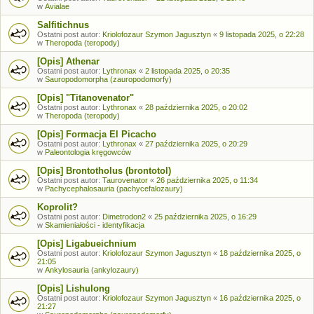
w
Avialae
Salfitichnus
Ostatni post autor:
Kriolofozaur Szymon Jagusztyn
«
9 listopada 2025, o 22:28
w
Theropoda (teropody)
[Opis] Athenar
Ostatni post autor:
Lythronax
«
2 listopada 2025, o 20:35
w
Sauropodomorpha (zauropodomorfy)
[Opis] "Titanovenator"
Ostatni post autor:
Lythronax
«
28 października 2025, o 20:02
w
Theropoda (teropody)
[Opis] Formacja El Picacho
Ostatni post autor:
Lythronax
«
27 października 2025, o 20:29
w
Paleontologia kręgowców
[Opis] Brontotholus (brontotol)
Ostatni post autor:
Taurovenator
«
26 października 2025, o 11:34
w
Pachycephalosauria (pachycefalozaury)
Koprolit?
Ostatni post autor:
Dimetrodon2
«
25 października 2025, o 16:29
w
Skamieniałości - identyfikacja
[Opis] Ligabueichnium
Ostatni post autor:
Kriolofozaur Szymon Jagusztyn
«
18 października 2025, o
21:05
w
Ankylosauria (ankylozaury)
[Opis] Lishulong
Ostatni post autor:
Kriolofozaur Szymon Jagusztyn
«
16 października 2025, o
21:27