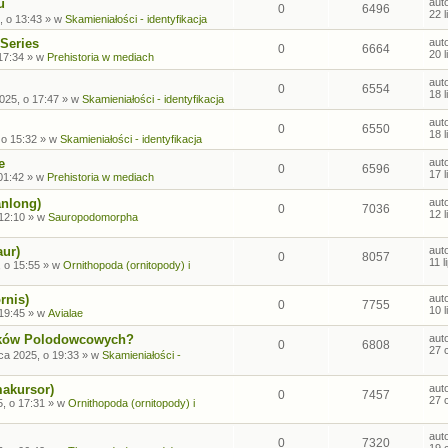
u
aut
0
6496
22 
, o 13:43
» w
Skamieniałości - identyfikacja
Series
aut
0
6664
20 
17:34
» w
Prehistoria w mediach
aut
0
6554
18 
2025, o 17:47
» w
Skamieniałości - identyfikacja
aut
0
6550
18 
 o 15:32
» w
Skamieniałości - identyfikacja
e
aut
0
6596
17 
01:42
» w
Prehistoria w mediach
anlong)
aut
0
7036
12 
 12:10
» w
Sauropodomorpha
aur)
aut
0
8057
11 
, o 15:55
» w
Ornithopoda (ornitopody) i
rnis)
aut
0
7755
10 
 19:45
» w
Avialae
sków Polodowcowych?
aut
0
6808
27 
ca 2025, o 19:33
» w
Skamieniałości -
makursor)
aut
0
7457
27 
, o 17:31
» w
Ornithopoda (ornitopody) i
aut
0
7320
19 