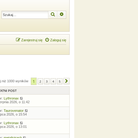
Szukaj
Wyszukiwanie zaawansowane
Zarejestruj się
Zaloguj się
1
ej niż 1000 wyników
2
3
4
5
Następna
ATNI POST
or:
Lythronax
ierpnia 2026, o 11:42
or:
Taurovenator
lipca 2026, o 15:54
or:
Lythronax
lipca 2026, o 13:01
or:
metalictrash