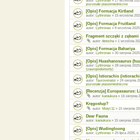
autor:
Lythronax
»
17 września 202
pozostałe ptasiomiedniczne
[Opis] Formacja Kirtland
autor:
Lythronax
»
15 września 202
[Opis] Formacja Fruitland
autor:
Lythronax
»
8 września 2025
Fragment szczęki z zębami
autor:
tletocha
»
1 września 202
[Opis] Formacja Bahariya
autor:
Lythronax
»
30 sierpnia 2025
[Opis] Huashanosaurus (hu
autor:
Lythronax
»
28 sierpnia 2025
(zauropodomorfy)
[Opis] Istiorachis (istiorachi
autor:
Taurovenator
»
24 sierpnia 2
pozostałe ptasiomiedniczne
[Recenzja] Europasaurus: Li
autor:
kaniukura
»
16 sierpnia 
Kręgosłup?
autor:
Motyl.11
»
15 sierpnia 20
Dear Fauna
autor:
kaniukura
»
15 sierpnia 2025
[Opis] Wudingloong
autor:
Lythronax
»
25 lipca 2025, o