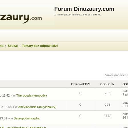
Forum Dinozaury.com
z nami przeniesiesz się w czasie...
wna
Szukaj
Tematy bez odpowiedzi
ukiwanie zaawansowane
Znaleziono więc
ODPOWIEDZI
ODSŁONY
OST
aut
0
286
7 s
 o 11:42
» w
Theropoda (teropody)
aut
0
698
31 
, o 15:54
» w
Ankylosauria (ankylozaury)
aut
0
2778
26 
 13:01
» w
Sauropodomorpha
aut