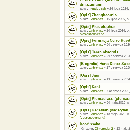
Dinosis Zero: Quantum Isla
dinozaurami
autor:
metalictrash
»
24 lipca 2026,
[Opis] Zhengheornis
autor:
Lythronax
»
16 lipca 2026, o
[Opis] Plesiolophus
autor:
Lythronax
»
10 lipca 2026, o
ptasiomiedniczne
[Opis] Formacja Cerro Huer
autor:
Lythronax
»
30 czerwca 2026
[Opis] Jamninkaornis
autor:
Lythronax
»
29 czerwca 2026
[Biografia] Hans-Dieter Sue
autor:
Lythronax
»
17 czerwca 2026
[Opis] Jian
autor:
Lythronax
»
13 czerwca 2026
[Opis] Kank
autor:
Lythronax
»
7 czerwca 2026,
[Opis] Plumadraco (plumad
autor:
Lythronax
»
30 maja 2026, o
[Opis] Nagatitan (nagatytan)
autor:
Lythronax
»
18 maja 2026, o
(zauropodomorfy)
Kość ssaka
autor:
Dimetrodon2
»
13 maja 2