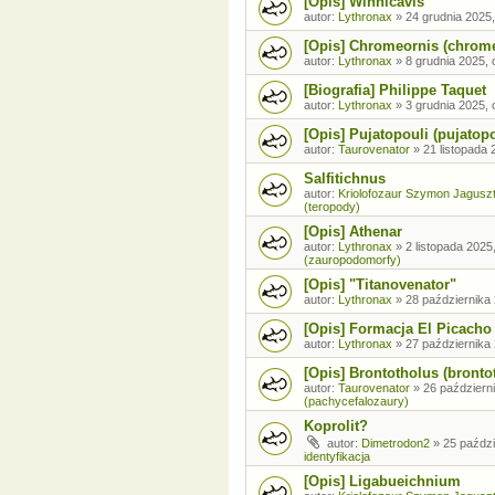
[Opis] Winnicavis
autor:
Lythronax
»
24 grudnia 2025,
[Opis] Chromeornis (chrom
autor:
Lythronax
»
8 grudnia 2025, 
[Biografia] Philippe Taquet
autor:
Lythronax
»
3 grudnia 2025, 
[Opis] Pujatopouli (pujatopo
autor:
Taurovenator
»
21 listopada 
Salfitichnus
autor:
Kriolofozaur Szymon Jagusz
(teropody)
[Opis] Athenar
autor:
Lythronax
»
2 listopada 2025
(zauropodomorfy)
[Opis] "Titanovenator"
autor:
Lythronax
»
28 października 
[Opis] Formacja El Picacho
autor:
Lythronax
»
27 października 
[Opis] Brontotholus (brontot
autor:
Taurovenator
»
26 październi
(pachycefalozaury)
Koprolit?
autor:
Dimetrodon2
»
25 paździ
identyfikacja
[Opis] Ligabueichnium