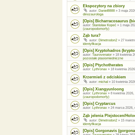
Ekspozytory na zbiory
autor:
Daniel8888
»
3 maja 202
dinozaurologa
[Opis] Bicharracosaurus (bi
autor:
Stanisław Kopeć
»
1 maja 20
(zauropodomorfy)
Ząb tura?
autor:
Dimetrodon2
»
27 kwietn
identyfikacja
[Opis] Kryptohadros (krypt
autor:
Taurovenator
»
18 kwietnia 2
pozostałe ptasiomiedniczne
[Opis] Ptychotherates
autor:
Lythronax
»
18 kwietnia 2026
Krzermień z odciskiem
autor:
michal
»
10 kwietnia 202
[Opis] Xiangyunloong
autor:
Lythronax
»
8 kwietnia 2026,
(zauropodomorfy)
[Opis] Cryptarcus
autor:
Lythronax
»
24 marca 2026, 
Ząb jelenia Plejstocen/Holo
autor:
Dimetrodon2
»
15 marca
identyfikacja
[Opis] Gorgonavis (gorgona
autor:
Taurovenator
»
28 lutego 202