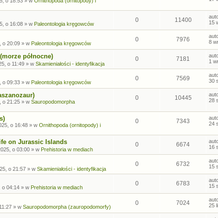
5, o 18:53
» w
Ornithopoda (ornitopody) i
aut
0
11400
15 
5, o 16:08
» w
Paleontologia kręgowców
aut
0
7976
8 w
, o 20:09
» w
Paleontologia kręgowców
 (morze północne)
aut
0
7181
1 w
5, o 11:49
» w
Skamieniałości - identyfikacja
aut
0
7569
30 
, o 09:33
» w
Paleontologia kręgowców
aszanozaur)
aut
0
10445
28 
, o 21:25
» w
Sauropodomorpha
s)
aut
0
7343
24 
025, o 16:48
» w
Ornithopoda (ornitopody) i
fe on Jurassic Islands
aut
0
6674
16 
2025, o 03:00
» w
Prehistoria w mediach
aut
0
6732
15 
25, o 21:57
» w
Skamieniałości - identyfikacja
aut
0
6783
15 
, o 04:14
» w
Prehistoria w mediach
aut
0
7024
25 
 11:27
» w
Sauropodomorpha (zauropodomorfy)