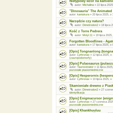
Nietypowy wzór na kamieni
autor:
Michalina
»
22 lipca 2025
"Dinosauria" The Animated 
autor:
kaniukura
»
20 lipca 2025, o 
Narzędzie czy natura?
autor:
Dimetrodon2
»
18 lipca 
Kość z Torre Pedrera
autor:
Motyl.11
»
18 lipca 2025,
Forgotten Bloodlines - Agat
autor:
kaniukura
»
17 lipca 2025, o 
[Opis] Tongnanlong (tongn
autor:
Lythronax
»
12 lipca 2025, o
(zauropodomorfy)
[Opis] Pulaosaurus (pulaoz
autor:
Taurovenator
»
11 lipca 2025
pozostałe ptasiomiedniczne
[Opis] Hesperornis (hespero
autor:
Lythronax
»
10 lipca 2025, o
Skamieniałe drewno z Pia
autor:
Dimetrodon2
»
27 czerw
identyfikacja
[Opis] Enigmacursor (enig
autor:
Lythronax
»
27 czerwca 2025
pozostałe ptasiomiedniczne
[Opis] Khankhuuluu