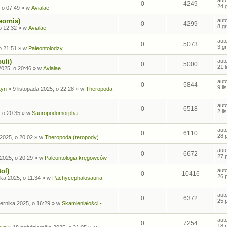
0
4249
24 
 o 07:49
» w
Avialae
eornis)
aut
0
4299
8 g
o 12:32
» w
Avialae
aut
0
5073
3 g
o 21:51
» w
Paleontolodzy
uli)
aut
0
5000
21 
2025, o 20:46
» w
Avialae
aut
0
5844
9 l
tyn
»
9 listopada 2025, o 22:28
» w
Theropoda
aut
0
6518
2 l
, o 20:35
» w
Sauropodomorpha
aut
0
6110
28 
2025, o 20:02
» w
Theropoda (teropody)
aut
0
6672
27 
2025, o 20:29
» w
Paleontologia kręgowców
ol)
aut
0
10416
26 
ka 2025, o 11:34
» w
Pachycephalosauria
aut
0
6372
25 
ernika 2025, o 16:29
» w
Skamieniałości -
aut
0
7254
18 