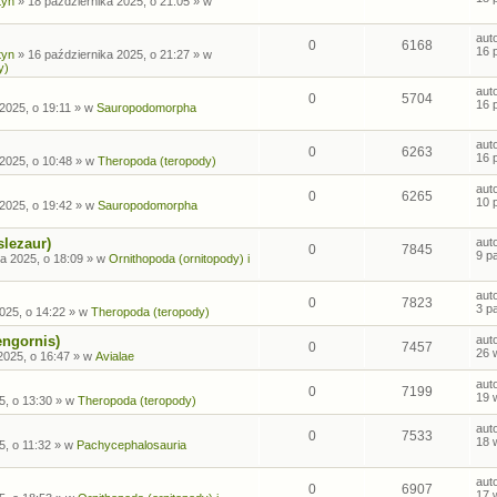
tyn
»
18 października 2025, o 21:05
» w
aut
0
6168
16 
tyn
»
16 października 2025, o 21:27
» w
y)
aut
0
5704
16 
2025, o 19:11
» w
Sauropodomorpha
aut
0
6263
16 
2025, o 10:48
» w
Theropoda (teropody)
aut
0
6265
10 
2025, o 19:42
» w
Sauropodomorpha
slezaur)
aut
0
7845
9 p
a 2025, o 18:09
» w
Ornithopoda (ornitopody) i
aut
0
7823
3 p
025, o 14:22
» w
Theropoda (teropody)
engornis)
aut
0
7457
26 
2025, o 16:47
» w
Avialae
aut
0
7199
19 
5, o 13:30
» w
Theropoda (teropody)
aut
0
7533
18 
5, o 11:32
» w
Pachycephalosauria
aut
0
6907
17 