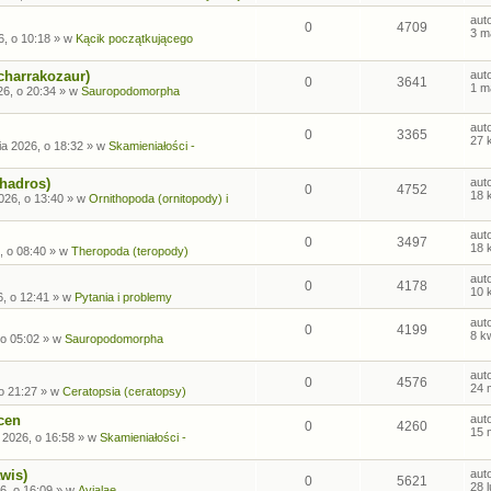
aut
0
4709
3 m
6, o 10:18
» w
Kącik początkującego
charrakozaur)
aut
0
3641
1 m
26, o 20:34
» w
Sauropodomorpha
aut
0
3365
27 
ia 2026, o 18:32
» w
Skamieniałości -
ohadros)
aut
0
4752
18 
026, o 13:40
» w
Ornithopoda (ornitopody) i
aut
0
3497
18 
, o 08:40
» w
Theropoda (teropody)
aut
0
4178
10 
6, o 12:41
» w
Pytania i problemy
aut
0
4199
8 k
 o 05:02
» w
Sauropodomorpha
aut
0
4576
24 
o 21:27
» w
Ceratopsia (ceratopsy)
cen
aut
0
4260
15 
 2026, o 16:58
» w
Skamieniałości -
wis)
aut
0
5621
28 
6, o 16:09
» w
Avialae