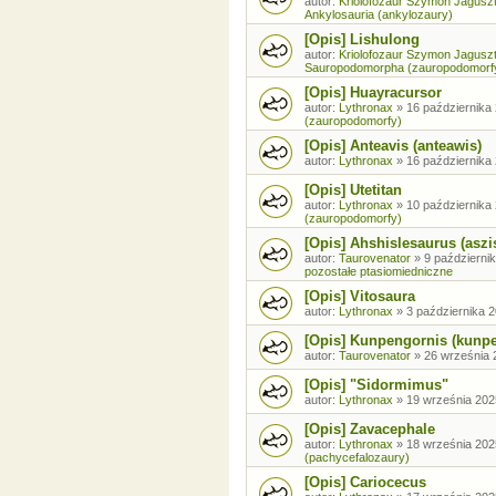
autor:
Kriolofozaur Szymon Jagusz
Ankylosauria (ankylozaury)
[Opis] Lishulong
autor:
Kriolofozaur Szymon Jagusz
Sauropodomorpha (zauropodomorf
[Opis] Huayracursor
autor:
Lythronax
»
16 października 
(zauropodomorfy)
[Opis] Anteavis (anteawis)
autor:
Lythronax
»
16 października 
[Opis] Utetitan
autor:
Lythronax
»
10 października 
(zauropodomorfy)
[Opis] Ahshislesaurus (aszi
autor:
Taurovenator
»
9 październik
pozostałe ptasiomiedniczne
[Opis] Vitosaura
autor:
Lythronax
»
3 października 2
[Opis] Kunpengornis (kunp
autor:
Taurovenator
»
26 września 
[Opis] "Sidormimus"
autor:
Lythronax
»
19 września 202
[Opis] Zavacephale
autor:
Lythronax
»
18 września 202
(pachycefalozaury)
[Opis] Cariocecus