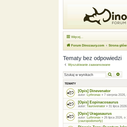
Więcej…
Forum Dinozaury.com
Strona głó
Tematy bez odpowiedzi
Wyszukiwanie zaawansowane
Szukaj
Wysz
TEMATY
[Opis] Dinevenator
autor:
Lythronax
»
7 sierpnia 2026,
[Opis] Eopinacosaurus
autor:
Taurovenator
»
31 lipca 2026
[Opis] Uragasaurus
autor:
Lythronax
»
26 lipca 2026, o
(zauropodomorfy)