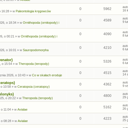
aut
0
5962
16 
o 16:28
» w
Paleontologia kręgowców
aut
0
4589
9 l
026, o 18:34
» w
Ornithopoda (ornitopody) i
aut
0
4090
8 l
26, o 00:21
» w
Ornithopoda (ornitopody) i
aut
0
4210
6 l
026, o 16:01
» w
Sauropodomorpha
enator)
aut
0
5326
6 l
, o 15:54
» w
Theropoda (teropody)
aut
0
4515
14 
znia 2026, o 10:43
» w
Co w skałach eroduje
ceratops)
aut
0
4362
9 s
 o 10:58
» w
Ceratopsia (ceratopsy)
ulonyks)
aut
0
4800
29 
25, o 20:22
» w
Theropoda (teropody)
aut
0
5162
26 
 o 11:04
» w
Avialae
aut
0
4223
25 
 o 08:28
» w
Avialae
aut