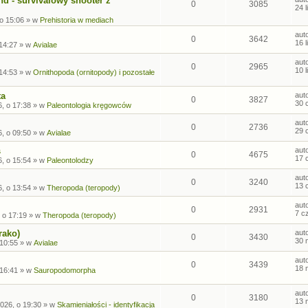
nd - survivalowy shooter z
0
3085
24 
 o 15:06
» w
Prehistoria w mediach
aut
0
3642
16 
 14:27
» w
Avialae
aut
0
2965
10 
 14:53
» w
Ornithopoda (ornitopody) i pozostałe
ta
aut
0
3827
30 
, o 17:38
» w
Paleontologia kręgowców
aut
0
2736
29 
, o 09:50
» w
Avialae
s
aut
0
4675
17 
, o 15:54
» w
Paleontolodzy
aut
0
3240
13 
, o 13:54
» w
Theropoda (teropody)
aut
0
2931
7 c
 o 17:19
» w
Theropoda (teropody)
rako)
aut
0
3430
30 
 10:55
» w
Avialae
aut
0
3439
18 
 16:41
» w
Sauropodomorpha
aut
0
3180
13 
026, o 19:30
» w
Skamieniałości - identyfikacja