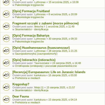
Ostatni post autor:
Lythronax
«
15 września 2025, o 16:08
w
Paleontologia kręgowców
[Opis] Formacja Fruitland
Ostatni post autor:
Lythronax
«
8 września 2025, o 20:09
w
Paleontologia kręgowców
Fragment szczęki z zębami (morze północne)
Ostatni post autor:
tletocha
«
1 września 2025, o 11:49
w
Skamieniałości - identyfikacja
[Opis] Formacja Bahariya
Ostatni post autor:
Lythronax
«
30 sierpnia 2025, o 09:33
w
Paleontologia kręgowców
[Opis] Huashanosaurus (huaszanozaur)
Ostatni post autor:
Lythronax
«
28 sierpnia 2025, o 21:25
w
Sauropodomorpha (zauropodomorfy)
[Opis] Istiorachis (istiorachis)
Ostatni post autor:
Taurovenator
«
24 sierpnia 2025, o 16:48
w
Ornithopoda (ornitopody) i pozostałe ptasiomiedniczne
[Recenzja] Europasaurus: Life on Jurassic Islands
Ostatni post autor:
kaniukura
«
16 sierpnia 2025, o 03:00
w
Prehistoria w mediach
Kręgosłup?
Ostatni post autor:
Motyl.11
«
15 sierpnia 2025, o 21:57
w
Skamieniałości - identyfikacja
Dear Fauna
Ostatni post autor:
kaniukura
«
15 sierpnia 2025, o 04:14
w
Prehistoria w mediach