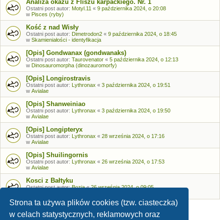
Analiza okazu z Fliszu karpackiego. Nr. 1
Ostatni post autor:
Motyl.11
«
9 października 2024, o 20:08
w
Pisces (ryby)
Kość z nad Wisły
Ostatni post autor:
Dimetrodon2
«
9 października 2024, o 18:45
w
Skamieniałości - identyfikacja
[Opis] Gondwanax (gondwanaks)
Ostatni post autor:
Taurovenator
«
5 października 2024, o 12:13
w
Dinosauromorpha (dinozauromorfy)
[Opis] Longirostravis
Ostatni post autor:
Lythronax
«
3 października 2024, o 19:51
w
Avialae
[Opis] Shanweiniao
Ostatni post autor:
Lythronax
«
3 października 2024, o 19:50
w
Avialae
[Opis] Longipteryx
Ostatni post autor:
Lythronax
«
28 września 2024, o 17:16
w
Avialae
[Opis] Shuilingornis
Ostatni post autor:
Lythronax
«
26 września 2024, o 17:53
w
Avialae
Kosci z Bałtyku
Ostatni post autor:
Bozia
«
26 września 2024, o 09:05
w
Skamieniałości - identyfikacja
Strona ta używa plików cookies (tzw. ciasteczka)
w celach statystycznych, reklamowych oraz