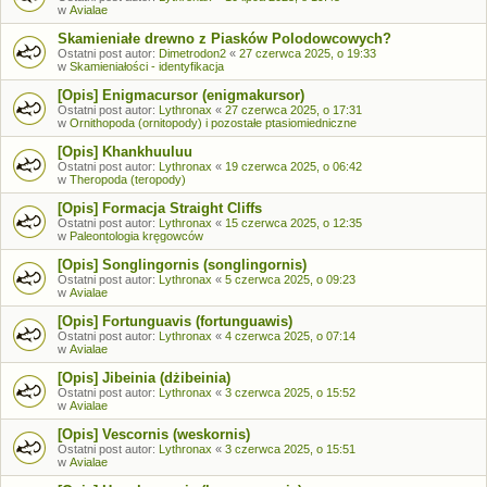
w
Avialae
Skamieniałe drewno z Piasków Polodowcowych?
Ostatni post autor:
Dimetrodon2
«
27 czerwca 2025, o 19:33
w
Skamieniałości - identyfikacja
[Opis] Enigmacursor (enigmakursor)
Ostatni post autor:
Lythronax
«
27 czerwca 2025, o 17:31
w
Ornithopoda (ornitopody) i pozostałe ptasiomiedniczne
[Opis] Khankhuuluu
Ostatni post autor:
Lythronax
«
19 czerwca 2025, o 06:42
w
Theropoda (teropody)
[Opis] Formacja Straight Cliffs
Ostatni post autor:
Lythronax
«
15 czerwca 2025, o 12:35
w
Paleontologia kręgowców
[Opis] Songlingornis (songlingornis)
Ostatni post autor:
Lythronax
«
5 czerwca 2025, o 09:23
w
Avialae
[Opis] Fortunguavis (fortunguawis)
Ostatni post autor:
Lythronax
«
4 czerwca 2025, o 07:14
w
Avialae
[Opis] Jibeinia (dżibeinia)
Ostatni post autor:
Lythronax
«
3 czerwca 2025, o 15:52
w
Avialae
[Opis] Vescornis (weskornis)
Ostatni post autor:
Lythronax
«
3 czerwca 2025, o 15:51
w
Avialae