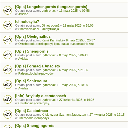
[Opis] Longchengornis (longczengornis)
Ostatni post autor:
Lythronax
«
13 maja 2025, o 09:58
w
Avialae
Ichnofosylia?
Ostatni post autor:
Dimetrodon2
«
12 maja 2025, o 18:08
w
Skamieniałości - identyfikacja
[Opis] Obelignathus
Ostatni post autor:
Kamil Kamiński
«
8 maja 2025, o 20:57
w
Ornithopoda (ornitopody) i pozostałe ptasiomiedniczne
[Opis] Shenqiornis
Ostatni post autor:
Lythronax
«
8 maja 2025, o 06:41
w
Avialae
[Opis] Formacja Anacleto
Ostatni post autor:
Lythronax
«
6 maja 2025, o 21:36
w
Paleontologia kręgowców
[Opis] Schizooura
Ostatni post autor:
Lythronax
«
1 maja 2025, o 10:06
w
Avialae
[Info] Artykuły o ceratopsach
Ostatni post autor:
Lythronax
«
27 kwietnia 2025, o 16:25
w
Ceratopsia (ceratopsy)
[Opis] Caletodraco
Ostatni post autor:
Kriolofozaur Szymon Jagusztyn
«
27 kwietnia 2025, o 12:15
w
Theropoda (teropody)
[Opis] Shengjingornis