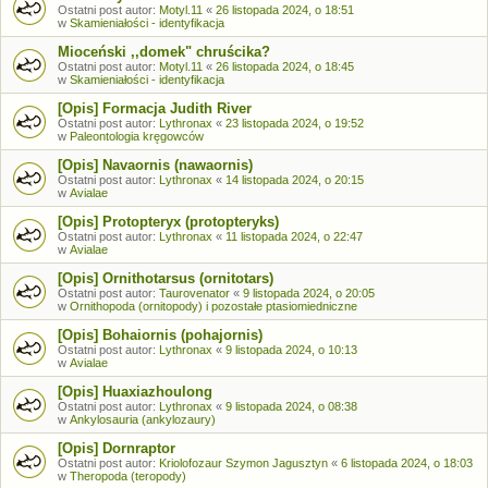
Ostatni post autor:
Motyl.11
«
26 listopada 2024, o 18:51
w
Skamieniałości - identyfikacja
Mioceński ,,domek" chruścika?
Ostatni post autor:
Motyl.11
«
26 listopada 2024, o 18:45
w
Skamieniałości - identyfikacja
[Opis] Formacja Judith River
Ostatni post autor:
Lythronax
«
23 listopada 2024, o 19:52
w
Paleontologia kręgowców
[Opis] Navaornis (nawaornis)
Ostatni post autor:
Lythronax
«
14 listopada 2024, o 20:15
w
Avialae
[Opis] Protopteryx (protopteryks)
Ostatni post autor:
Lythronax
«
11 listopada 2024, o 22:47
w
Avialae
[Opis] Ornithotarsus (ornitotars)
Ostatni post autor:
Taurovenator
«
9 listopada 2024, o 20:05
w
Ornithopoda (ornitopody) i pozostałe ptasiomiedniczne
[Opis] Bohaiornis (pohajornis)
Ostatni post autor:
Lythronax
«
9 listopada 2024, o 10:13
w
Avialae
[Opis] Huaxiazhoulong
Ostatni post autor:
Lythronax
«
9 listopada 2024, o 08:38
w
Ankylosauria (ankylozaury)
[Opis] Dornraptor
Ostatni post autor:
Kriolofozaur Szymon Jagusztyn
«
6 listopada 2024, o 18:03
w
Theropoda (teropody)