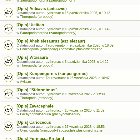
w
Sauropodomorpha (zauropodomorfy)
[Opis] Anteavis (anteawis)
Ostatni post autor:
Lythronax
«
16 października 2025, o 10:48
w
Theropoda (teropody)
[Opis] Utetitan
Ostatni post autor:
Lythronax
«
10 października 2025, o 19:42
w
Sauropodomorpha (zauropodomorfy)
[Opis] Ahshislesaurus (aszislezaur)
Ostatni post autor:
Taurovenator
«
9 października 2025, o 18:09
w
Ornithopoda (ornitopody) i pozostałe ptasiomiedniczne
[Opis] Vitosaura
Ostatni post autor:
Lythronax
«
3 października 2025, o 14:22
w
Theropoda (teropody)
[Opis] Kunpengornis (kunpengornis)
Ostatni post autor:
Taurovenator
«
26 września 2025, o 16:47
w
Avialae
[Opis] "Sidormimus"
Ostatni post autor:
Lythronax
«
19 września 2025, o 13:30
w
Theropoda (teropody)
[Opis] Zavacephale
Ostatni post autor:
Lythronax
«
18 września 2025, o 11:32
w
Pachycephalosauria (pachycefalozaury)
[Opis] Cariocecus
Ostatni post autor:
Lythronax
«
17 września 2025, o 18:53
w
Ornithopoda (ornitopody) i pozostałe ptasiomiedniczne
[Opis] Formacja Kirtland