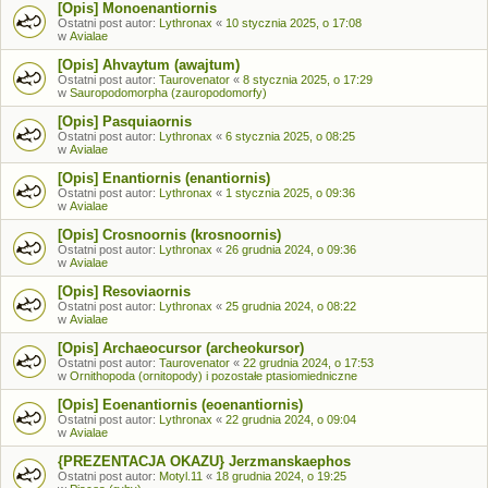
[Opis] Monoenantiornis
Ostatni post autor:
Lythronax
«
10 stycznia 2025, o 17:08
w
Avialae
[Opis] Ahvaytum (awajtum)
Ostatni post autor:
Taurovenator
«
8 stycznia 2025, o 17:29
w
Sauropodomorpha (zauropodomorfy)
[Opis] Pasquiaornis
Ostatni post autor:
Lythronax
«
6 stycznia 2025, o 08:25
w
Avialae
[Opis] Enantiornis (enantiornis)
Ostatni post autor:
Lythronax
«
1 stycznia 2025, o 09:36
w
Avialae
[Opis] Crosnoornis (krosnoornis)
Ostatni post autor:
Lythronax
«
26 grudnia 2024, o 09:36
w
Avialae
[Opis] Resoviaornis
Ostatni post autor:
Lythronax
«
25 grudnia 2024, o 08:22
w
Avialae
[Opis] Archaeocursor (archeokursor)
Ostatni post autor:
Taurovenator
«
22 grudnia 2024, o 17:53
w
Ornithopoda (ornitopody) i pozostałe ptasiomiedniczne
[Opis] Eoenantiornis (eoenantiornis)
Ostatni post autor:
Lythronax
«
22 grudnia 2024, o 09:04
w
Avialae
{PREZENTACJA OKAZU} Jerzmanskaephos
Ostatni post autor:
Motyl.11
«
18 grudnia 2024, o 19:25