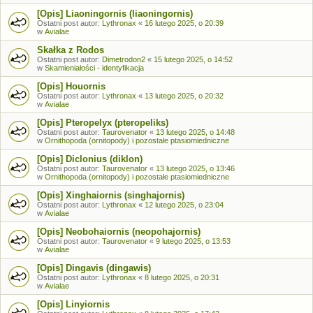
[Opis] Liaoningornis (liaoningornis)
Ostatni post autor:
Lythronax
«
16 lutego 2025, o 20:39
w
Avialae
Skałka z Rodos
Ostatni post autor:
Dimetrodon2
«
15 lutego 2025, o 14:52
w
Skamieniałości - identyfikacja
[Opis] Houornis
Ostatni post autor:
Lythronax
«
13 lutego 2025, o 20:32
w
Avialae
[Opis] Pteropelyx (pteropeliks)
Ostatni post autor:
Taurovenator
«
13 lutego 2025, o 14:48
w
Ornithopoda (ornitopody) i pozostałe ptasiomiedniczne
[Opis] Diclonius (diklon)
Ostatni post autor:
Taurovenator
«
13 lutego 2025, o 13:46
w
Ornithopoda (ornitopody) i pozostałe ptasiomiedniczne
[Opis] Xinghaiornis (singhajornis)
Ostatni post autor:
Lythronax
«
12 lutego 2025, o 23:04
w
Avialae
[Opis] Neobohaiornis (neopohajornis)
Ostatni post autor:
Taurovenator
«
9 lutego 2025, o 13:53
w
Avialae
[Opis] Dingavis (dingawis)
Ostatni post autor:
Lythronax
«
8 lutego 2025, o 20:31
w
Avialae
[Opis] Linyiornis