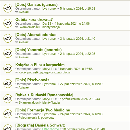
[Opis] Gansus (gansus)
Ostatni post autor:
Lythronax
«
5 listopada 2024, o 19:51
w
Avialae
Odbita kora drewna?
Ostatni post autor:
Dar13
«
4 listopada 2024, o 14:06
w
Skamieniałości - identyfikacja
[Opis] Aberratiodontus
Ostatni post autor:
Lythronax
«
3 listopada 2024, o 21:40
w
Avialae
[Opis] Yanornis (janornis)
Ostatni post autor:
Lythronax
«
2 listopada 2024, o 22:25
w
Avialae
Książka o Fliszu karpackim
Ostatni post autor:
Motyl.11
«
2 listopada 2024, o 16:58
w
Kącik początkującego dinozaurologa
[Opis] Piscivoravis
Ostatni post autor:
Lythronax
«
27 października 2024, o 19:09
w
Avialae
Rybka z Rudawki Rymanowskiej
Ostatni post autor:
Motyl.11
«
27 października 2024, o 15:44
w
Skamieniałości - identyfikacja
[Opis] Formacja Two Medicine
Ostatni post autor:
Lythronax
«
24 października 2024, o 18:08
w
Paleontologia kręgowców
[Biografia] Daniela Schwarz
Ostatni post autor:
Utahraptor
«
20 października 2024, o 20:48