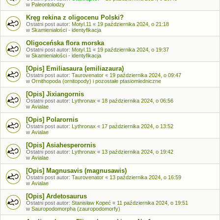
w
Paleontolodzy
Kręg rekina z oligocenu Polski?
Ostatni post autor:
Motyl.11
«
19 października 2024, o 21:18
w
Skamieniałości - identyfikacja
Oligoceńska flora morska
Ostatni post autor:
Motyl.11
«
19 października 2024, o 19:37
w
Skamieniałości - identyfikacja
[Opis] Emiliasaura (emiliazaura)
Ostatni post autor:
Taurovenator
«
19 października 2024, o 09:47
w
Ornithopoda (ornitopody) i pozostałe ptasiomiedniczne
[Opis] Jixiangornis
Ostatni post autor:
Lythronax
«
18 października 2024, o 06:56
w
Avialae
[Opis] Polarornis
Ostatni post autor:
Lythronax
«
17 października 2024, o 13:52
w
Avialae
[Opis] Asiahesperornis
Ostatni post autor:
Lythronax
«
13 października 2024, o 19:42
w
Avialae
[Opis] Magnusavis (magnusawis)
Ostatni post autor:
Taurovenator
«
13 października 2024, o 16:59
w
Avialae
[Opis] Ardetosaurus
Ostatni post autor:
Stanisław Kopeć
«
11 października 2024, o 19:51
w
Sauropodomorpha (zauropodomorfy)