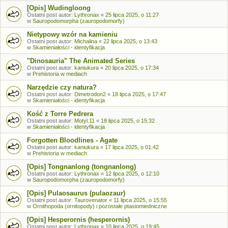
[Opis] Wudingloong
Ostatni post autor:
Lythronax
«
25 lipca 2025, o 11:27
w
Sauropodomorpha (zauropodomorfy)
Nietypowy wzór na kamieniu
Ostatni post autor:
Michalina
«
22 lipca 2025, o 13:43
w
Skamieniałości - identyfikacja
"Dinosauria" The Animated Series
Ostatni post autor:
kaniukura
«
20 lipca 2025, o 17:34
w
Prehistoria w mediach
Narzędzie czy natura?
Ostatni post autor:
Dimetrodon2
«
18 lipca 2025, o 17:47
w
Skamieniałości - identyfikacja
Kość z Torre Pedrera
Ostatni post autor:
Motyl.11
«
18 lipca 2025, o 15:32
w
Skamieniałości - identyfikacja
Forgotten Bloodlines - Agate
Ostatni post autor:
kaniukura
«
17 lipca 2025, o 01:42
w
Prehistoria w mediach
[Opis] Tongnanlong (tongnanlong)
Ostatni post autor:
Lythronax
«
12 lipca 2025, o 12:10
w
Sauropodomorpha (zauropodomorfy)
[Opis] Pulaosaurus (pulaozaur)
Ostatni post autor:
Taurovenator
«
11 lipca 2025, o 15:55
w
Ornithopoda (ornitopody) i pozostałe ptasiomiedniczne
[Opis] Hesperornis (hesperornis)
Ostatni post autor:
Lythronax
«
10 lipca 2025, o 19:45