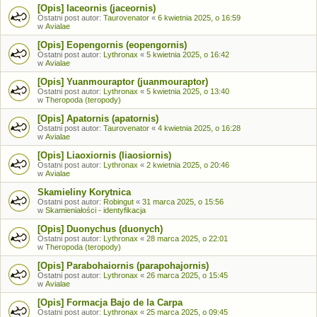
[Opis] Iaceornis (jaceornis)
Ostatni post autor:
Taurovenator
«
6 kwietnia 2025, o 16:59
w
Avialae
[Opis] Eopengornis (eopengornis)
Ostatni post autor:
Lythronax
«
5 kwietnia 2025, o 16:42
w
Avialae
[Opis] Yuanmouraptor (juanmouraptor)
Ostatni post autor:
Lythronax
«
5 kwietnia 2025, o 13:40
w
Theropoda (teropody)
[Opis] Apatornis (apatornis)
Ostatni post autor:
Taurovenator
«
4 kwietnia 2025, o 16:28
w
Avialae
[Opis] Liaoxiornis (liaosiornis)
Ostatni post autor:
Lythronax
«
2 kwietnia 2025, o 20:46
w
Avialae
Skamieliny Korytnica
Ostatni post autor:
Robingut
«
31 marca 2025, o 15:56
w
Skamieniałości - identyfikacja
[Opis] Duonychus (duonych)
Ostatni post autor:
Lythronax
«
28 marca 2025, o 22:01
w
Theropoda (teropody)
[Opis] Parabohaiornis (parapohajornis)
Ostatni post autor:
Lythronax
«
26 marca 2025, o 15:45
w
Avialae
[Opis] Formacja Bajo de la Carpa
Ostatni post autor:
Lythronax
«
25 marca 2025, o 09:45