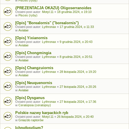
w
Pisces (ryby)
{PREZENTACJA OKAZU} Oligoserranoides
Ostatni post autor:
Motyl.11
«
18 grudnia 2024, o 19:10
w
Pisces (ryby)
[Opis] "Borealornis" ("borealornis")
Ostatni post autor:
Lythronax
«
17 grudnia 2024, o 11:33
w
Avialae
[Opis] Yixianornis
Ostatni post autor:
Lythronax
«
9 grudnia 2024, o 20:43
w
Avialae
[Opis] Chongmingia
Ostatni post autor:
Lythronax
«
8 grudnia 2024, o 20:51
w
Avialae
[Opis] Changzuiornis
Ostatni post autor:
Lythronax
«
28 listopada 2024, o 19:20
w
Avialae
[Opis] Neuquenornis
Ostatni post autor:
Lythronax
«
27 listopada 2024, o 20:26
w
Avialae
[Opis] Dysganus
Ostatni post autor:
Lythronax
«
27 listopada 2024, o 17:36
w
Ceratopsia (ceratopsy)
Polskie nazwy karpackich ryb
Ostatni post autor:
Motyl.11
«
26 listopada 2024, o 20:40
w
Gniazdo raptorów
Ichnofosylium?