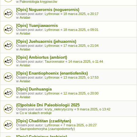
w
Paleontologia kręgowców
[Opis] Noguerornis (noguerornis)
Ostatni post autor:
Lythronax
«
18 marca 2025, o 20:17
w
Avialae
[Opis] Yuanjiawaornis
Ostatni post autor:
Lythronax
«
18 marca 2025, o 09:01
w
Avialae
[Opis] Juehuaornis (jehuaornis)
Ostatni post autor:
Lythronax
«
17 marca 2025, o 21:04
w
Avialae
[Opis] Ambiortus (ambiort)
Ostatni post autor:
Taurovenator
«
14 marca 2025, o 11:44
w
Avialae
[Opis] Enantiophoenix (enantiofeniks)
Ostatni post autor:
Lythronax
«
13 marca 2025, o 17:53
w
Avialae
[Opis] Dunhuangia
Ostatni post autor:
Lythronax
«
12 marca 2025, o 20:00
w
Avialae
(O)polskie Dni Paleobiologii 2025
Ostatni post autor:
kryty_niekrytyczny
«
9 marca 2025, o 13:42
w
Co w skałach eroduje
[Opis] Chadititan (czaditytan)
Ostatni post autor:
Lythronax
«
7 marca 2025, o 20:27
w
Sauropodomorpha (zauropodomorfy)
[Opis] Gobipipus (gobipip)