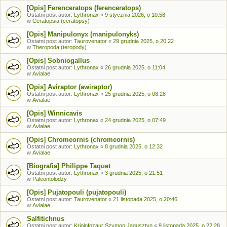
[Opis] Ferenceratops (ferenceratops)
Ostatni post autor:
Lythronax
«
9 stycznia 2026, o 10:58
w
Ceratopsia (ceratopsy)
[Opis] Manipulonyx (manipulonyks)
Ostatni post autor:
Taurovenator
«
29 grudnia 2025, o 20:22
w
Theropoda (teropody)
[Opis] Sobniogallus
Ostatni post autor:
Lythronax
«
26 grudnia 2025, o 11:04
w
Avialae
[Opis] Aviraptor (awiraptor)
Ostatni post autor:
Lythronax
«
25 grudnia 2025, o 08:28
w
Avialae
[Opis] Winnicavis
Ostatni post autor:
Lythronax
«
24 grudnia 2025, o 07:49
w
Avialae
[Opis] Chromeornis (chromeornis)
Ostatni post autor:
Lythronax
«
8 grudnia 2025, o 12:32
w
Avialae
[Biografia] Philippe Taquet
Ostatni post autor:
Lythronax
«
3 grudnia 2025, o 21:51
w
Paleontolodzy
[Opis] Pujatopouli (pujatopouli)
Ostatni post autor:
Taurovenator
«
21 listopada 2025, o 20:46
w
Avialae
Salfitichnus
Ostatni post autor:
Kriolofozaur Szymon Jagusztyn
«
9 listopada 2025, o 22:28