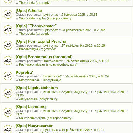
w
Theropoda (teropody)
[Opis] Athenar
Ostatni post autor:
Lythronax
«
2 listopada 2025, o 20:35
w
Sauropodomorpha (zauropodomorfy)
[Opis] "Titanovenator"
Ostatni post autor:
Lythronax
«
28 października 2025, o 20:02
w
Theropoda (teropody)
[Opis] Formacja El Picacho
Ostatni post autor:
Lythronax
«
27 października 2025, o 20:29
w
Paleontologia kręgowców
[Opis] Brontotholus (brontotol)
Ostatni post autor:
Taurovenator
«
26 października 2025, o 11:34
w
Pachycephalosauria (pachycefalozaury)
Koprolit?
Ostatni post autor:
Dimetrodon2
«
25 października 2025, o 16:29
w
Skamieniałości - identyfikacja
[Opis] Ligabueichnium
Ostatni post autor:
Kriolofozaur Szymon Jagusztyn
«
18 października 2025, o
21:05
w
Ankylosauria (ankylozaury)
[Opis] Lishulong
Ostatni post autor:
Kriolofozaur Szymon Jagusztyn
«
16 października 2025, o
21:27
w
Sauropodomorpha (zauropodomorfy)
[Opis] Huayracursor
Ostatni post autor:
Lythronax
«
16 października 2025, o 19:11