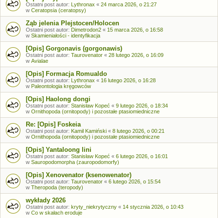
Ostatni post autor:
Lythronax
«
24 marca 2026, o 21:27
w
Ceratopsia (ceratopsy)
Ząb jelenia Plejstocen/Holocen
Ostatni post autor:
Dimetrodon2
«
15 marca 2026, o 16:58
w
Skamieniałości - identyfikacja
[Opis] Gorgonavis (gorgonawis)
Ostatni post autor:
Taurovenator
«
28 lutego 2026, o 16:09
w
Avialae
[Opis] Formacja Romualdo
Ostatni post autor:
Lythronax
«
16 lutego 2026, o 16:28
w
Paleontologia kręgowców
[Opis] Haolong dongi
Ostatni post autor:
Stanisław Kopeć
«
9 lutego 2026, o 18:34
w
Ornithopoda (ornitopody) i pozostałe ptasiomiedniczne
Re: [Opis] Foskeia
Ostatni post autor:
Kamil Kamiński
«
8 lutego 2026, o 00:21
w
Ornithopoda (ornitopody) i pozostałe ptasiomiedniczne
[Opis] Yantaloong lini
Ostatni post autor:
Stanisław Kopeć
«
6 lutego 2026, o 16:01
w
Sauropodomorpha (zauropodomorfy)
[Opis] Xenovenator (ksenowenator)
Ostatni post autor:
Taurovenator
«
6 lutego 2026, o 15:54
w
Theropoda (teropody)
wykłady 2026
Ostatni post autor:
kryty_niekrytyczny
«
14 stycznia 2026, o 10:43
w
Co w skałach eroduje