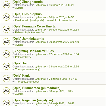
[Opis] Zhengheornis
Ostatni post autor:
Lythronax
«
16 lipca 2026, o 14:27
w
Avialae
[Opis] Plesiolophus
Ostatni post autor:
Lythronax
«
10 lipca 2026, o 14:53
w
Ornithopoda (ornitopody) i pozostałe ptasiomiedniczne
[Opis] Formacja Cerro Huerta
Ostatni post autor:
Lythronax
«
30 czerwca 2026, o 17:38
w
Paleontologia kręgowców
[Opis] Jamninkaornis
Ostatni post autor:
Lythronax
«
29 czerwca 2026, o 09:50
w
Avialae
[Biografia] Hans-Dieter Sues
Ostatni post autor:
Lythronax
«
17 czerwca 2026, o 15:54
w
Paleontolodzy
[Opis] Jian
Ostatni post autor:
Lythronax
«
13 czerwca 2026, o 13:54
w
Theropoda (teropody)
[Opis] Kank
Ostatni post autor:
Lythronax
«
7 czerwca 2026, o 17:19
w
Theropoda (teropody)
[Opis] Plumadraco (plumadrako)
Ostatni post autor:
Lythronax
«
30 maja 2026, o 10:55
w
Avialae
[Opis] Nagatitan (nagatytan)
Ostatni post autor:
Lythronax
«
18 maja 2026, o 16:41