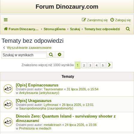
Forum Dinozaury.com
Zarejestruj się
Zaloguj się
S
Forum Dinozaury.com
Strona główna
Szukaj
Tematy bez odpowiedzi
z
Tematy bez odpowiedzi
u
Wyszukiwanie zaawansowane
k
Szukaj
Wyszukiwanie zaawansowane
a
1
j
Znaleziono więcej niż 1000 wyników
2
3
4
5
Następna
Tematy
[Opis] Eopinacosaurus
Ostatni post autor:
Taurovenator
«
31 lipca 2026, o 15:54
w
Ankylosauria (ankylozaury)
[Opis] Uragasaurus
Ostatni post autor:
Lythronax
«
26 lipca 2026, o 13:01
w
Sauropodomorpha (zauropodomorfy)
Dinosis Zero: Quantum Island - survivalowy shooter z
dinozaurami
Ostatni post autor:
metalictrash
«
24 lipca 2026, o 15:06
w
Prehistoria w mediach