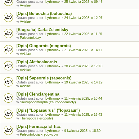
Ostatni post autor:
Lythronax
«
25 kwietnia 2025, o 09:45
w
Avialae
[Opis] Boluochia (boluochia)
Ostatni post autor:
Lythronax
«
24 kwietnia 2025, o 12:07
w
Avialae
[Biografia] Darla Zelenitsky
Ostatni post autor:
Lythronax
«
22 kwietnia 2025, o 11:25
w
Paleontolodzy
[Opis] Otogornis (otogornis)
Ostatni post autor:
Lythronax
«
21 kwietnia 2025, o 14:11
w
Avialae
[Opis] Alethoalaornis
Ostatni post autor:
Lythronax
«
20 kwietnia 2025, o 17:10
w
Avialae
[Opis] Sapeornis (sapeornis)
Ostatni post autor:
Lythronax
«
19 kwietnia 2025, o 14:19
w
Avialae
[Opis] Cienciargentina
Ostatni post autor:
Lythronax
«
11 kwietnia 2025, o 16:44
w
Sauropodomorpha (zauropodomorfy)
[Opis] "Lopasaurus" ("lopazaur")
Ostatni post autor:
Lythronax
«
11 kwietnia 2025, o 16:43
w
Theropoda (teropody)
[Opis] Formacja Elrhaz
Ostatni post autor:
Lythronax
«
9 kwietnia 2025, o 18:30
w
Paleontologia kręgowców