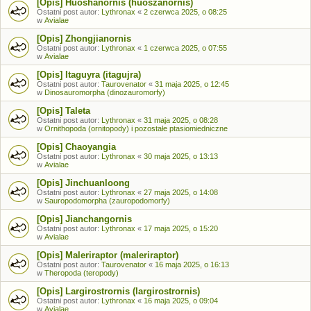
[Opis] Huoshanornis (huoszanornis)
Ostatni post autor:
Lythronax
«
2 czerwca 2025, o 08:25
w
Avialae
[Opis] Zhongjianornis
Ostatni post autor:
Lythronax
«
1 czerwca 2025, o 07:55
w
Avialae
[Opis] Itaguyra (itagujra)
Ostatni post autor:
Taurovenator
«
31 maja 2025, o 12:45
w
Dinosauromorpha (dinozauromorfy)
[Opis] Taleta
Ostatni post autor:
Lythronax
«
31 maja 2025, o 08:28
w
Ornithopoda (ornitopody) i pozostałe ptasiomiedniczne
[Opis] Chaoyangia
Ostatni post autor:
Lythronax
«
30 maja 2025, o 13:13
w
Avialae
[Opis] Jinchuanloong
Ostatni post autor:
Lythronax
«
27 maja 2025, o 14:08
w
Sauropodomorpha (zauropodomorfy)
[Opis] Jianchangornis
Ostatni post autor:
Lythronax
«
17 maja 2025, o 15:20
w
Avialae
[Opis] Maleriraptor (maleriraptor)
Ostatni post autor:
Taurovenator
«
16 maja 2025, o 16:13
w
Theropoda (teropody)
[Opis] Largirostrornis (largirostrornis)
Ostatni post autor:
Lythronax
«
16 maja 2025, o 09:04
w
Avialae