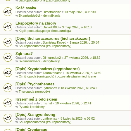
w
Sauropodomorpha (zauropodomorfy)
Kość ssaka
Ostatni post autor:
Dimetrodon2
«
13 maja 2026, o 19:30
w
Skamieniałości - identyfikacja
Ekspozytory na zbiory
Ostatni post autor:
Daniel8888
«
3 maja 2026, o 10:18
w
Kącik początkującego dinozaurologa
[Opis] Bicharracosaurus (bicharrakozaur)
Ostatni post autor:
Stanisław Kopeć
«
1 maja 2026, o 20:34
w
Sauropodomorpha (zauropodomorfy)
Ząb tura?
Ostatni post autor:
Dimetrodon2
«
27 kwietnia 2026, o 18:32
w
Skamieniałości - identyfikacja
[Opis] Kryptohadros (kryptohadros)
Ostatni post autor:
Taurovenator
«
18 kwietnia 2026, o 13:40
w
Ornithopoda (ornitopody) i pozostałe ptasiomiedniczne
[Opis] Ptychotherates
Ostatni post autor:
Lythronax
«
18 kwietnia 2026, o 08:40
w
Theropoda (teropody)
Krzermień z odciskiem
Ostatni post autor:
michal
«
10 kwietnia 2026, o 12:41
w
Pytania i problemy
[Opis] Xiangyunloong
Ostatni post autor:
Lythronax
«
8 kwietnia 2026, o 05:02
w
Sauropodomorpha (zauropodomorfy)
[Opis] Cryptarcus