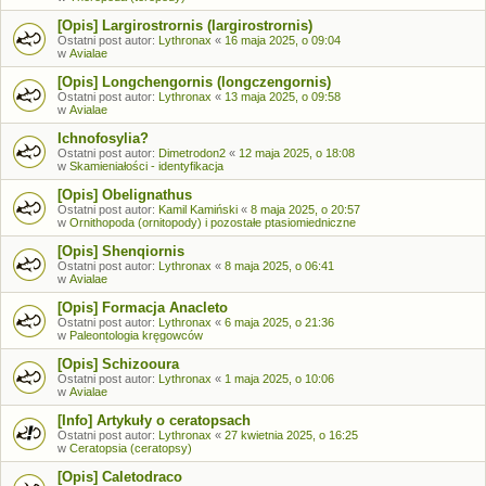
[Opis] Largirostrornis (largirostrornis)
Ostatni post autor:
Lythronax
«
16 maja 2025, o 09:04
w
Avialae
[Opis] Longchengornis (longczengornis)
Ostatni post autor:
Lythronax
«
13 maja 2025, o 09:58
w
Avialae
Ichnofosylia?
Ostatni post autor:
Dimetrodon2
«
12 maja 2025, o 18:08
w
Skamieniałości - identyfikacja
[Opis] Obelignathus
Ostatni post autor:
Kamil Kamiński
«
8 maja 2025, o 20:57
w
Ornithopoda (ornitopody) i pozostałe ptasiomiedniczne
[Opis] Shenqiornis
Ostatni post autor:
Lythronax
«
8 maja 2025, o 06:41
w
Avialae
[Opis] Formacja Anacleto
Ostatni post autor:
Lythronax
«
6 maja 2025, o 21:36
w
Paleontologia kręgowców
[Opis] Schizooura
Ostatni post autor:
Lythronax
«
1 maja 2025, o 10:06
w
Avialae
[Info] Artykuły o ceratopsach
Ostatni post autor:
Lythronax
«
27 kwietnia 2025, o 16:25
w
Ceratopsia (ceratopsy)
[Opis] Caletodraco