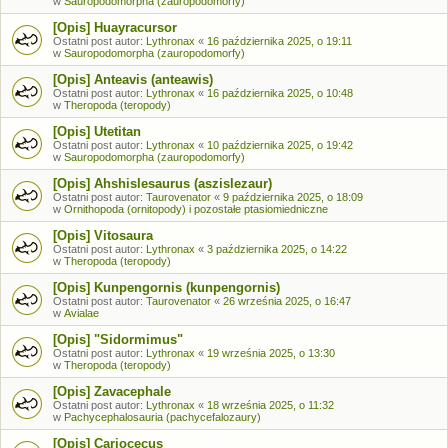
w
Sauropodomorpha (zauropodomorfy)
[Opis] Huayracursor
Ostatni post autor:
Lythronax
«
16 października 2025, o 19:11
w
Sauropodomorpha (zauropodomorfy)
[Opis] Anteavis (anteawis)
Ostatni post autor:
Lythronax
«
16 października 2025, o 10:48
w
Theropoda (teropody)
[Opis] Utetitan
Ostatni post autor:
Lythronax
«
10 października 2025, o 19:42
w
Sauropodomorpha (zauropodomorfy)
[Opis] Ahshislesaurus (aszislezaur)
Ostatni post autor:
Taurovenator
«
9 października 2025, o 18:09
w
Ornithopoda (ornitopody) i pozostałe ptasiomiedniczne
[Opis] Vitosaura
Ostatni post autor:
Lythronax
«
3 października 2025, o 14:22
w
Theropoda (teropody)
[Opis] Kunpengornis (kunpengornis)
Ostatni post autor:
Taurovenator
«
26 września 2025, o 16:47
w
Avialae
[Opis] "Sidormimus"
Ostatni post autor:
Lythronax
«
19 września 2025, o 13:30
w
Theropoda (teropody)
[Opis] Zavacephale
Ostatni post autor:
Lythronax
«
18 września 2025, o 11:32
w
Pachycephalosauria (pachycefalozaury)
[Opis] Cariocecus