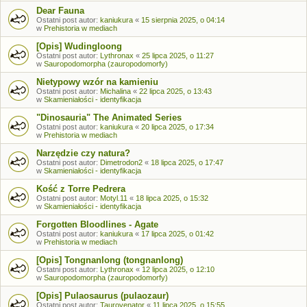
Dear Fauna
Ostatni post autor:
kaniukura
«
15 sierpnia 2025, o 04:14
w
Prehistoria w mediach
[Opis] Wudingloong
Ostatni post autor:
Lythronax
«
25 lipca 2025, o 11:27
w
Sauropodomorpha (zauropodomorfy)
Nietypowy wzór na kamieniu
Ostatni post autor:
Michalina
«
22 lipca 2025, o 13:43
w
Skamieniałości - identyfikacja
"Dinosauria" The Animated Series
Ostatni post autor:
kaniukura
«
20 lipca 2025, o 17:34
w
Prehistoria w mediach
Narzędzie czy natura?
Ostatni post autor:
Dimetrodon2
«
18 lipca 2025, o 17:47
w
Skamieniałości - identyfikacja
Kość z Torre Pedrera
Ostatni post autor:
Motyl.11
«
18 lipca 2025, o 15:32
w
Skamieniałości - identyfikacja
Forgotten Bloodlines - Agate
Ostatni post autor:
kaniukura
«
17 lipca 2025, o 01:42
w
Prehistoria w mediach
[Opis] Tongnanlong (tongnanlong)
Ostatni post autor:
Lythronax
«
12 lipca 2025, o 12:10
w
Sauropodomorpha (zauropodomorfy)
[Opis] Pulaosaurus (pulaozaur)
Ostatni post autor:
Taurovenator
«
11 lipca 2025, o 15:55