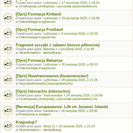
Ostatni post autor:
Lythronax
«
17 września 2025, o 18:53
w
Ornithopoda (ornitopody) i pozostałe ptasiomiedniczne
[Opis] Formacja Kirtland
Ostatni post autor:
Lythronax
«
15 września 2025, o 16:08
w
Paleontologia kręgowców
[Opis] Formacja Fruitland
Ostatni post autor:
Lythronax
«
8 września 2025, o 20:09
w
Paleontologia kręgowców
Fragment szczęki z zębami (morze północne)
Ostatni post autor:
tletocha
«
1 września 2025, o 11:49
w
Skamieniałości - identyfikacja
[Opis] Formacja Bahariya
Ostatni post autor:
Lythronax
«
30 sierpnia 2025, o 09:33
w
Paleontologia kręgowców
[Opis] Huashanosaurus (huaszanozaur)
Ostatni post autor:
Lythronax
«
28 sierpnia 2025, o 21:25
w
Sauropodomorpha (zauropodomorfy)
[Opis] Istiorachis (istiorachis)
Ostatni post autor:
Taurovenator
«
24 sierpnia 2025, o 16:48
w
Ornithopoda (ornitopody) i pozostałe ptasiomiedniczne
[Recenzja] Europasaurus: Life on Jurassic Islands
Ostatni post autor:
kaniukura
«
16 sierpnia 2025, o 03:00
w
Prehistoria w mediach
Kręgosłup?
Ostatni post autor:
Motyl.11
«
15 sierpnia 2025, o 21:57
w
Skamieniałości - identyfikacja