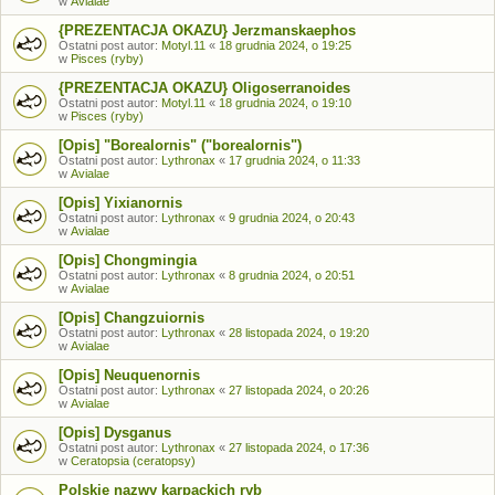
w
Avialae
{PREZENTACJA OKAZU} Jerzmanskaephos
Ostatni post autor:
Motyl.11
«
18 grudnia 2024, o 19:25
w
Pisces (ryby)
{PREZENTACJA OKAZU} Oligoserranoides
Ostatni post autor:
Motyl.11
«
18 grudnia 2024, o 19:10
w
Pisces (ryby)
[Opis] "Borealornis" ("borealornis")
Ostatni post autor:
Lythronax
«
17 grudnia 2024, o 11:33
w
Avialae
[Opis] Yixianornis
Ostatni post autor:
Lythronax
«
9 grudnia 2024, o 20:43
w
Avialae
[Opis] Chongmingia
Ostatni post autor:
Lythronax
«
8 grudnia 2024, o 20:51
w
Avialae
[Opis] Changzuiornis
Ostatni post autor:
Lythronax
«
28 listopada 2024, o 19:20
w
Avialae
[Opis] Neuquenornis
Ostatni post autor:
Lythronax
«
27 listopada 2024, o 20:26
w
Avialae
[Opis] Dysganus
Ostatni post autor:
Lythronax
«
27 listopada 2024, o 17:36
w
Ceratopsia (ceratopsy)
Polskie nazwy karpackich ryb