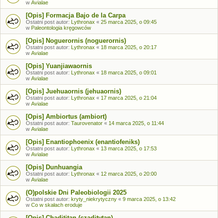
w
Avialae
[Opis] Formacja Bajo de la Carpa
Ostatni post autor:
Lythronax
«
25 marca 2025, o 09:45
w
Paleontologia kręgowców
[Opis] Noguerornis (noguerornis)
Ostatni post autor:
Lythronax
«
18 marca 2025, o 20:17
w
Avialae
[Opis] Yuanjiawaornis
Ostatni post autor:
Lythronax
«
18 marca 2025, o 09:01
w
Avialae
[Opis] Juehuaornis (jehuaornis)
Ostatni post autor:
Lythronax
«
17 marca 2025, o 21:04
w
Avialae
[Opis] Ambiortus (ambiort)
Ostatni post autor:
Taurovenator
«
14 marca 2025, o 11:44
w
Avialae
[Opis] Enantiophoenix (enantiofeniks)
Ostatni post autor:
Lythronax
«
13 marca 2025, o 17:53
w
Avialae
[Opis] Dunhuangia
Ostatni post autor:
Lythronax
«
12 marca 2025, o 20:00
w
Avialae
(O)polskie Dni Paleobiologii 2025
Ostatni post autor:
kryty_niekrytyczny
«
9 marca 2025, o 13:42
w
Co w skałach eroduje
[Opis] Chadititan (czaditytan)