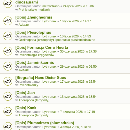
dinozaurami
Ostatni post autor:
metalictrash
«
24 lipca 2026, o 15:06
w
Prehistoria w mediach
[Opis] Zhengheornis
Ostatni post autor:
Lythronax
«
16 lipca 2026, o 14:27
w
Avialae
[Opis] Plesiolophus
Ostatni post autor:
Lythronax
«
10 lipca 2026, o 14:53
w
Ornithopoda (ornitopody) i pozostałe ptasiomiedniczne
[Opis] Formacja Cerro Huerta
Ostatni post autor:
Lythronax
«
30 czerwca 2026, o 17:38
w
Paleontologia kręgowców
[Opis] Jamninkaornis
Ostatni post autor:
Lythronax
«
29 czerwca 2026, o 09:50
w
Avialae
[Biografia] Hans-Dieter Sues
Ostatni post autor:
Lythronax
«
17 czerwca 2026, o 15:54
w
Paleontolodzy
[Opis] Jian
Ostatni post autor:
Lythronax
«
13 czerwca 2026, o 13:54
w
Theropoda (teropody)
[Opis] Kank
Ostatni post autor:
Lythronax
«
7 czerwca 2026, o 17:19
w
Theropoda (teropody)
[Opis] Plumadraco (plumadrako)
Ostatni post autor:
Lythronax
«
30 maja 2026, o 10:55