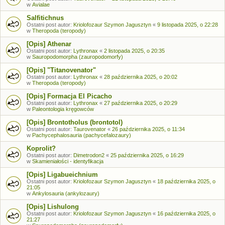
w
Avialae
Salfitichnus
Ostatni post autor:
Kriolofozaur Szymon Jagusztyn
«
9 listopada 2025, o 22:28
w
Theropoda (teropody)
[Opis] Athenar
Ostatni post autor:
Lythronax
«
2 listopada 2025, o 20:35
w
Sauropodomorpha (zauropodomorfy)
[Opis] "Titanovenator"
Ostatni post autor:
Lythronax
«
28 października 2025, o 20:02
w
Theropoda (teropody)
[Opis] Formacja El Picacho
Ostatni post autor:
Lythronax
«
27 października 2025, o 20:29
w
Paleontologia kręgowców
[Opis] Brontotholus (brontotol)
Ostatni post autor:
Taurovenator
«
26 października 2025, o 11:34
w
Pachycephalosauria (pachycefalozaury)
Koprolit?
Ostatni post autor:
Dimetrodon2
«
25 października 2025, o 16:29
w
Skamieniałości - identyfikacja
[Opis] Ligabueichnium
Ostatni post autor:
Kriolofozaur Szymon Jagusztyn
«
18 października 2025, o
21:05
w
Ankylosauria (ankylozaury)
[Opis] Lishulong
Ostatni post autor:
Kriolofozaur Szymon Jagusztyn
«
16 października 2025, o
21:27