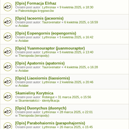
[Opis] Formacja Elrhaz
Ostatni post autor:
Lythronax
«
9 kwietnia 2025, o 18:30
w
Paleontologia kręgowców
[Opis] Iaceornis (jaceornis)
Ostatni post autor:
Taurovenator
«
6 kwietnia 2025, o 16:59
w
Avialae
[Opis] Eopengornis (eopengornis)
Ostatni post autor:
Lythronax
«
5 kwietnia 2025, o 16:42
w
Avialae
[Opis] Yuanmouraptor (juanmouraptor)
Ostatni post autor:
Lythronax
«
5 kwietnia 2025, o 13:40
w
Theropoda (teropody)
[Opis] Apatornis (apatornis)
Ostatni post autor:
Taurovenator
«
4 kwietnia 2025, o 16:28
w
Avialae
[Opis] Liaoxiornis (liaosiornis)
Ostatni post autor:
Lythronax
«
2 kwietnia 2025, o 20:46
w
Avialae
Skamieliny Korytnica
Ostatni post autor:
Robingut
«
31 marca 2025, o 15:56
w
Skamieniałości - identyfikacja
[Opis] Duonychus (duonych)
Ostatni post autor:
Lythronax
«
28 marca 2025, o 22:01
w
Theropoda (teropody)
[Opis] Parabohaiornis (parapohajornis)
Ostatni post autor:
Lythronax
«
26 marca 2025, o 15:45