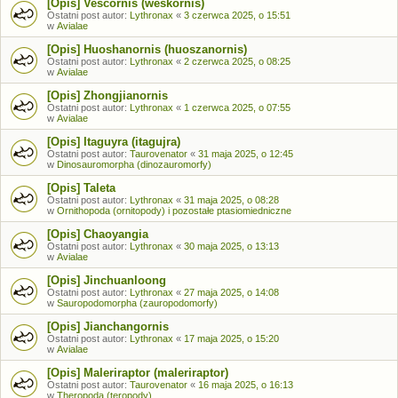
[Opis] Vescornis (weskornis)
Ostatni post autor:
Lythronax
«
3 czerwca 2025, o 15:51
w
Avialae
[Opis] Huoshanornis (huoszanornis)
Ostatni post autor:
Lythronax
«
2 czerwca 2025, o 08:25
w
Avialae
[Opis] Zhongjianornis
Ostatni post autor:
Lythronax
«
1 czerwca 2025, o 07:55
w
Avialae
[Opis] Itaguyra (itagujra)
Ostatni post autor:
Taurovenator
«
31 maja 2025, o 12:45
w
Dinosauromorpha (dinozauromorfy)
[Opis] Taleta
Ostatni post autor:
Lythronax
«
31 maja 2025, o 08:28
w
Ornithopoda (ornitopody) i pozostałe ptasiomiedniczne
[Opis] Chaoyangia
Ostatni post autor:
Lythronax
«
30 maja 2025, o 13:13
w
Avialae
[Opis] Jinchuanloong
Ostatni post autor:
Lythronax
«
27 maja 2025, o 14:08
w
Sauropodomorpha (zauropodomorfy)
[Opis] Jianchangornis
Ostatni post autor:
Lythronax
«
17 maja 2025, o 15:20
w
Avialae
[Opis] Maleriraptor (maleriraptor)
Ostatni post autor:
Taurovenator
«
16 maja 2025, o 16:13
w
Theropoda (teropody)