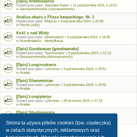
[Opis] Ardetosaurus
Ostatni post autor:
Stanisław Kopeć
«
11 października 2024, o 19:51
w
Sauropodomorpha (zauropodomorfy)
Analiza okazu z Fliszu karpackiego. Nr. 1
Ostatni post autor:
Motyl.11
«
9 października 2024, o 20:08
w
Pisces (ryby)
Kość z nad Wisły
Ostatni post autor:
Dimetrodon2
«
9 października 2024, o 18:45
w
Skamieniałości - identyfikacja
[Opis] Gondwanax (gondwanaks)
Ostatni post autor:
Taurovenator
«
5 października 2024, o 12:13
w
Dinosauromorpha (dinozauromorfy)
[Opis] Longirostravis
Ostatni post autor:
Lythronax
«
3 października 2024, o 19:51
w
Avialae
[Opis] Shanweiniao
Ostatni post autor:
Lythronax
«
3 października 2024, o 19:50
w
Avialae
[Opis] Longipteryx
Ostatni post autor:
Lythronax
«
28 września 2024, o 17:16
w
Avialae
[Opis] Shuilingornis
Ostatni post autor:
Lythronax
«
26 września 2024, o 17:53
w
Avialae
Strona ta używa plików cookies (tzw. ciasteczka)
w celach statystycznych, reklamowych oraz