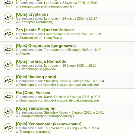
Ostatni post autor:
Lythronax
«
8 kwietnia 2026, o 05:02
w
Sauropodomorpha (zauropodomorfy)
[Opis] Cryptarcus
Ostatni post autor:
Lythronax
«
24 marca 2026, o 21:27
w
Ceratopsia (ceratopsy)
Ząb jelenia Plejstocen/Holocen
Ostatni post autor:
Dimetrodon2
«
15 marca 2026, o 16:58
w
Skamieniałości - identyfikacja
[Opis] Gorgonavis (gorgonawis)
Ostatni post autor:
Taurovenator
«
28 lutego 2026, o 16:09
w
Avialae
[Opis] Formacja Romualdo
Ostatni post autor:
Lythronax
«
16 lutego 2026, o 16:28
w
Paleontologia kręgowców
[Opis] Haolong dongi
Ostatni post autor:
Stanisław Kopeć
«
9 lutego 2026, o 18:34
w
Ornithopoda (ornitopody) i pozostałe ptasiomiedniczne
Re: [Opis] Foskeia
Ostatni post autor:
Kamil Kamiński
«
8 lutego 2026, o 00:21
w
Ornithopoda (ornitopody) i pozostałe ptasiomiedniczne
[Opis] Yantaloong lini
Ostatni post autor:
Stanisław Kopeć
«
6 lutego 2026, o 16:01
w
Sauropodomorpha (zauropodomorfy)
[Opis] Xenovenator (ksenowenator)
Ostatni post autor:
Taurovenator
«
6 lutego 2026, o 15:54
w
Theropoda (teropody)