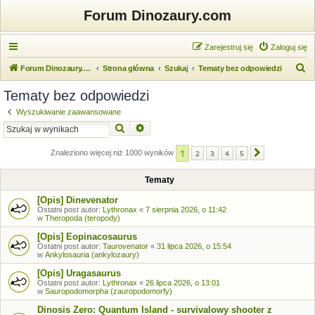
Forum Dinozaury.com
Zarejestruj się
Zaloguj się
S
Forum Dinozaury.com
Strona główna
Szukaj
Tematy bez odpowiedzi
z
Tematy bez odpowiedzi
u
Wyszukiwanie zaawansowane
k
Szukaj
Wyszukiwanie zaawansowane
a
1
j
Znaleziono więcej niż 1000 wyników
2
3
4
5
Następna
Tematy
[Opis] Dinevenator
Ostatni post autor:
Lythronax
«
7 sierpnia 2026, o 11:42
w
Theropoda (teropody)
[Opis] Eopinacosaurus
Ostatni post autor:
Taurovenator
«
31 lipca 2026, o 15:54
w
Ankylosauria (ankylozaury)
[Opis] Uragasaurus
Ostatni post autor:
Lythronax
«
26 lipca 2026, o 13:01
w
Sauropodomorpha (zauropodomorfy)
Dinosis Zero: Quantum Island - survivalowy shooter z