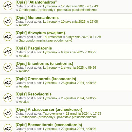
[Opis] "Atlantohadros"
Ostatni post autor:
Lythronax
«
12 stycznia 2025, o 17:43
w
Ornithopoda (ornitopody) i pozostałe ptasiomiedniczne
[Opis] Monoenantiornis
Ostatni post autor:
Lythronax
«
10 stycznia 2025, o 17:08
w
Avialae
[Opis] Ahvaytum (awajtum)
Ostatni post autor:
Taurovenator
«
8 stycznia 2025, o 17:29
w
Sauropodomorpha (zauropodomorfy)
[Opis] Pasquiaornis
Ostatni post autor:
Lythronax
«
6 stycznia 2025, o 08:25
w
Avialae
[Opis] Enantiornis (enantiornis)
Ostatni post autor:
Lythronax
«
1 stycznia 2025, o 09:36
w
Avialae
[Opis] Crosnoornis (krosnoornis)
Ostatni post autor:
Lythronax
«
26 grudnia 2024, o 09:36
w
Avialae
[Opis] Resoviaornis
Ostatni post autor:
Lythronax
«
25 grudnia 2024, o 08:22
w
Avialae
[Opis] Archaeocursor (archeokursor)
Ostatni post autor:
Taurovenator
«
22 grudnia 2024, o 17:53
w
Ornithopoda (ornitopody) i pozostałe ptasiomiedniczne
[Opis] Eoenantiornis (eoenantiornis)
Ostatni post autor:
Lythronax
«
22 grudnia 2024, o 09:04