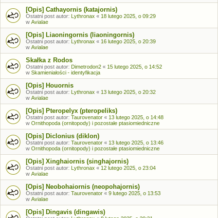
[Opis] Cathayornis (katajornis)
Ostatni post autor:
Lythronax
«
18 lutego 2025, o 09:29
w
Avialae
[Opis] Liaoningornis (liaoningornis)
Ostatni post autor:
Lythronax
«
16 lutego 2025, o 20:39
w
Avialae
Skałka z Rodos
Ostatni post autor:
Dimetrodon2
«
15 lutego 2025, o 14:52
w
Skamieniałości - identyfikacja
[Opis] Houornis
Ostatni post autor:
Lythronax
«
13 lutego 2025, o 20:32
w
Avialae
[Opis] Pteropelyx (pteropeliks)
Ostatni post autor:
Taurovenator
«
13 lutego 2025, o 14:48
w
Ornithopoda (ornitopody) i pozostałe ptasiomiedniczne
[Opis] Diclonius (diklon)
Ostatni post autor:
Taurovenator
«
13 lutego 2025, o 13:46
w
Ornithopoda (ornitopody) i pozostałe ptasiomiedniczne
[Opis] Xinghaiornis (singhajornis)
Ostatni post autor:
Lythronax
«
12 lutego 2025, o 23:04
w
Avialae
[Opis] Neobohaiornis (neopohajornis)
Ostatni post autor:
Taurovenator
«
9 lutego 2025, o 13:53
w
Avialae
[Opis] Dingavis (dingawis)