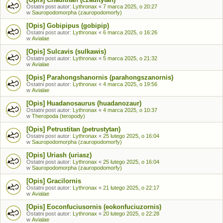
Ostatni post autor:
Lythronax
«
7 marca 2025, o 20:27
w
Sauropodomorpha (zauropodomorfy)
[Opis] Gobipipus (gobipip)
Ostatni post autor:
Lythronax
«
6 marca 2025, o 16:26
w
Avialae
[Opis] Sulcavis (sulkawis)
Ostatni post autor:
Lythronax
«
5 marca 2025, o 21:32
w
Avialae
[Opis] Parahongshanornis (parahongszanornis)
Ostatni post autor:
Lythronax
«
4 marca 2025, o 19:56
w
Avialae
[Opis] Huadanosaurus (huadanozaur)
Ostatni post autor:
Lythronax
«
4 marca 2025, o 10:37
w
Theropoda (teropody)
[Opis] Petrustitan (petrustytan)
Ostatni post autor:
Lythronax
«
25 lutego 2025, o 16:04
w
Sauropodomorpha (zauropodomorfy)
[Opis] Uriash (uriasz)
Ostatni post autor:
Lythronax
«
25 lutego 2025, o 16:04
w
Sauropodomorpha (zauropodomorfy)
[Opis] Gracilornis
Ostatni post autor:
Lythronax
«
21 lutego 2025, o 22:17
w
Avialae
[Opis] Eoconfuciusornis (eokonfuciuzornis)
Ostatni post autor:
Lythronax
«
20 lutego 2025, o 22:28
w
Avialae