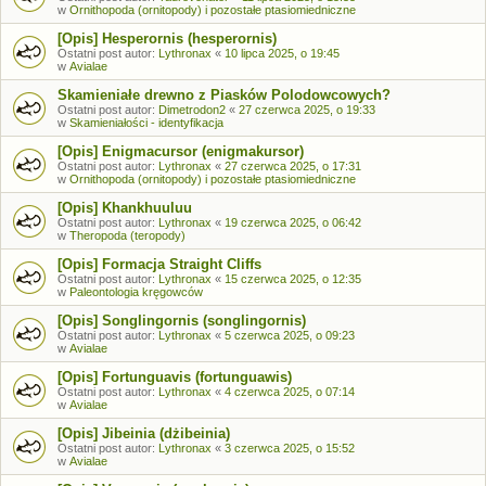
w
Ornithopoda (ornitopody) i pozostałe ptasiomiedniczne
[Opis] Hesperornis (hesperornis)
Ostatni post autor:
Lythronax
«
10 lipca 2025, o 19:45
w
Avialae
Skamieniałe drewno z Piasków Polodowcowych?
Ostatni post autor:
Dimetrodon2
«
27 czerwca 2025, o 19:33
w
Skamieniałości - identyfikacja
[Opis] Enigmacursor (enigmakursor)
Ostatni post autor:
Lythronax
«
27 czerwca 2025, o 17:31
w
Ornithopoda (ornitopody) i pozostałe ptasiomiedniczne
[Opis] Khankhuuluu
Ostatni post autor:
Lythronax
«
19 czerwca 2025, o 06:42
w
Theropoda (teropody)
[Opis] Formacja Straight Cliffs
Ostatni post autor:
Lythronax
«
15 czerwca 2025, o 12:35
w
Paleontologia kręgowców
[Opis] Songlingornis (songlingornis)
Ostatni post autor:
Lythronax
«
5 czerwca 2025, o 09:23
w
Avialae
[Opis] Fortunguavis (fortunguawis)
Ostatni post autor:
Lythronax
«
4 czerwca 2025, o 07:14
w
Avialae
[Opis] Jibeinia (dżibeinia)
Ostatni post autor:
Lythronax
«
3 czerwca 2025, o 15:52
w
Avialae