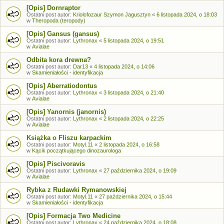
[Opis] Dornraptor
Ostatni post autor:
Kriolofozaur Szymon Jagusztyn
«
6 listopada 2024, o 18:03
w
Theropoda (teropody)
[Opis] Gansus (gansus)
Ostatni post autor:
Lythronax
«
5 listopada 2024, o 19:51
w
Avialae
Odbita kora drewna?
Ostatni post autor:
Dar13
«
4 listopada 2024, o 14:06
w
Skamieniałości - identyfikacja
[Opis] Aberratiodontus
Ostatni post autor:
Lythronax
«
3 listopada 2024, o 21:40
w
Avialae
[Opis] Yanornis (janornis)
Ostatni post autor:
Lythronax
«
2 listopada 2024, o 22:25
w
Avialae
Książka o Fliszu karpackim
Ostatni post autor:
Motyl.11
«
2 listopada 2024, o 16:58
w
Kącik początkującego dinozaurologa
[Opis] Piscivoravis
Ostatni post autor:
Lythronax
«
27 października 2024, o 19:09
w
Avialae
Rybka z Rudawki Rymanowskiej
Ostatni post autor:
Motyl.11
«
27 października 2024, o 15:44
w
Skamieniałości - identyfikacja
[Opis] Formacja Two Medicine
Ostatni post autor:
Lythronax
«
24 października 2024, o 18:08