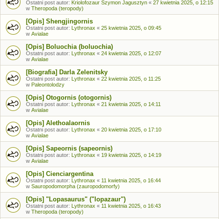
Ostatni post autor:
Kriolofozaur Szymon Jagusztyn
«
27 kwietnia 2025, o 12:15
w
Theropoda (teropody)
[Opis] Shengjingornis
Ostatni post autor:
Lythronax
«
25 kwietnia 2025, o 09:45
w
Avialae
[Opis] Boluochia (boluochia)
Ostatni post autor:
Lythronax
«
24 kwietnia 2025, o 12:07
w
Avialae
[Biografia] Darla Zelenitsky
Ostatni post autor:
Lythronax
«
22 kwietnia 2025, o 11:25
w
Paleontolodzy
[Opis] Otogornis (otogornis)
Ostatni post autor:
Lythronax
«
21 kwietnia 2025, o 14:11
w
Avialae
[Opis] Alethoalaornis
Ostatni post autor:
Lythronax
«
20 kwietnia 2025, o 17:10
w
Avialae
[Opis] Sapeornis (sapeornis)
Ostatni post autor:
Lythronax
«
19 kwietnia 2025, o 14:19
w
Avialae
[Opis] Cienciargentina
Ostatni post autor:
Lythronax
«
11 kwietnia 2025, o 16:44
w
Sauropodomorpha (zauropodomorfy)
[Opis] "Lopasaurus" ("lopazaur")
Ostatni post autor:
Lythronax
«
11 kwietnia 2025, o 16:43
w
Theropoda (teropody)