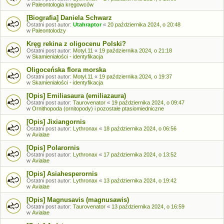
w
Paleontologia kręgowców
[Biografia] Daniela Schwarz
Ostatni post autor:
Utahraptor
«
20 października 2024, o 20:48
w
Paleontolodzy
Kręg rekina z oligocenu Polski?
Ostatni post autor:
Motyl.11
«
19 października 2024, o 21:18
w
Skamieniałości - identyfikacja
Oligoceńska flora morska
Ostatni post autor:
Motyl.11
«
19 października 2024, o 19:37
w
Skamieniałości - identyfikacja
[Opis] Emiliasaura (emiliazaura)
Ostatni post autor:
Taurovenator
«
19 października 2024, o 09:47
w
Ornithopoda (ornitopody) i pozostałe ptasiomiedniczne
[Opis] Jixiangornis
Ostatni post autor:
Lythronax
«
18 października 2024, o 06:56
w
Avialae
[Opis] Polarornis
Ostatni post autor:
Lythronax
«
17 października 2024, o 13:52
w
Avialae
[Opis] Asiahesperornis
Ostatni post autor:
Lythronax
«
13 października 2024, o 19:42
w
Avialae
[Opis] Magnusavis (magnusawis)
Ostatni post autor:
Taurovenator
«
13 października 2024, o 16:59
w
Avialae