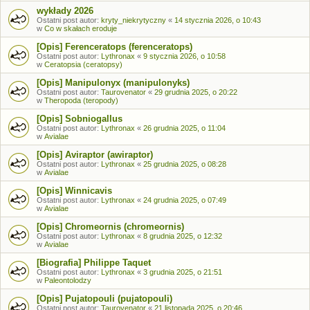
wykłady 2026
Ostatni post autor:
kryty_niekrytyczny
«
14 stycznia 2026, o 10:43
w
Co w skałach eroduje
[Opis] Ferenceratops (ferenceratops)
Ostatni post autor:
Lythronax
«
9 stycznia 2026, o 10:58
w
Ceratopsia (ceratopsy)
[Opis] Manipulonyx (manipulonyks)
Ostatni post autor:
Taurovenator
«
29 grudnia 2025, o 20:22
w
Theropoda (teropody)
[Opis] Sobniogallus
Ostatni post autor:
Lythronax
«
26 grudnia 2025, o 11:04
w
Avialae
[Opis] Aviraptor (awiraptor)
Ostatni post autor:
Lythronax
«
25 grudnia 2025, o 08:28
w
Avialae
[Opis] Winnicavis
Ostatni post autor:
Lythronax
«
24 grudnia 2025, o 07:49
w
Avialae
[Opis] Chromeornis (chromeornis)
Ostatni post autor:
Lythronax
«
8 grudnia 2025, o 12:32
w
Avialae
[Biografia] Philippe Taquet
Ostatni post autor:
Lythronax
«
3 grudnia 2025, o 21:51
w
Paleontolodzy
[Opis] Pujatopouli (pujatopouli)
Ostatni post autor:
Taurovenator
«
21 listopada 2025, o 20:46