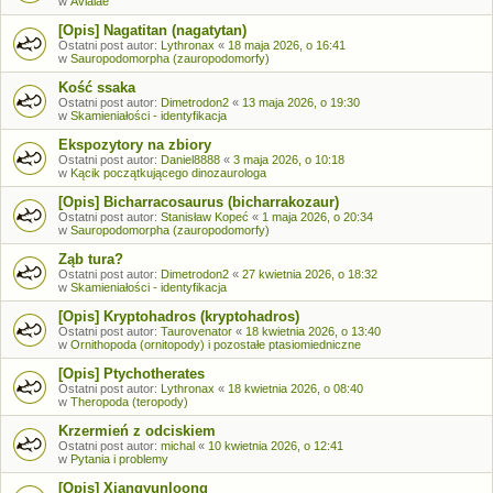
w
Avialae
[Opis] Nagatitan (nagatytan)
Ostatni post autor:
Lythronax
«
18 maja 2026, o 16:41
w
Sauropodomorpha (zauropodomorfy)
Kość ssaka
Ostatni post autor:
Dimetrodon2
«
13 maja 2026, o 19:30
w
Skamieniałości - identyfikacja
Ekspozytory na zbiory
Ostatni post autor:
Daniel8888
«
3 maja 2026, o 10:18
w
Kącik początkującego dinozaurologa
[Opis] Bicharracosaurus (bicharrakozaur)
Ostatni post autor:
Stanisław Kopeć
«
1 maja 2026, o 20:34
w
Sauropodomorpha (zauropodomorfy)
Ząb tura?
Ostatni post autor:
Dimetrodon2
«
27 kwietnia 2026, o 18:32
w
Skamieniałości - identyfikacja
[Opis] Kryptohadros (kryptohadros)
Ostatni post autor:
Taurovenator
«
18 kwietnia 2026, o 13:40
w
Ornithopoda (ornitopody) i pozostałe ptasiomiedniczne
[Opis] Ptychotherates
Ostatni post autor:
Lythronax
«
18 kwietnia 2026, o 08:40
w
Theropoda (teropody)
Krzermień z odciskiem
Ostatni post autor:
michal
«
10 kwietnia 2026, o 12:41
w
Pytania i problemy
[Opis] Xiangyunloong