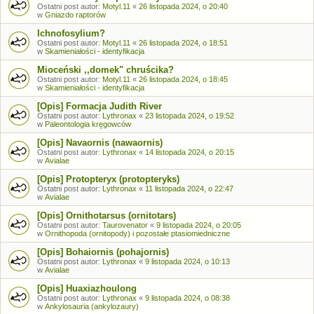
Ostatni post autor:
Motyl.11
«
26 listopada 2024, o 20:40
w
Gniazdo raptorów
Ichnofosylium?
Ostatni post autor:
Motyl.11
«
26 listopada 2024, o 18:51
w
Skamieniałości - identyfikacja
Mioceński ,,domek" chruścika?
Ostatni post autor:
Motyl.11
«
26 listopada 2024, o 18:45
w
Skamieniałości - identyfikacja
[Opis] Formacja Judith River
Ostatni post autor:
Lythronax
«
23 listopada 2024, o 19:52
w
Paleontologia kręgowców
[Opis] Navaornis (nawaornis)
Ostatni post autor:
Lythronax
«
14 listopada 2024, o 20:15
w
Avialae
[Opis] Protopteryx (protopteryks)
Ostatni post autor:
Lythronax
«
11 listopada 2024, o 22:47
w
Avialae
[Opis] Ornithotarsus (ornitotars)
Ostatni post autor:
Taurovenator
«
9 listopada 2024, o 20:05
w
Ornithopoda (ornitopody) i pozostałe ptasiomiedniczne
[Opis] Bohaiornis (pohajornis)
Ostatni post autor:
Lythronax
«
9 listopada 2024, o 10:13
w
Avialae
[Opis] Huaxiazhoulong
Ostatni post autor:
Lythronax
«
9 listopada 2024, o 08:38
w
Ankylosauria (ankylozaury)