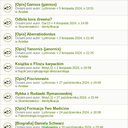
[Opis] Gansus (gansus)
Ostatni post autor:
Lythronax
«
5 listopada 2024, o 19:51
w
Avialae
Odbita kora drewna?
Ostatni post autor:
Dar13
«
4 listopada 2024, o 14:06
w
Skamieniałości - identyfikacja
[Opis] Aberratiodontus
Ostatni post autor:
Lythronax
«
3 listopada 2024, o 21:40
w
Avialae
[Opis] Yanornis (janornis)
Ostatni post autor:
Lythronax
«
2 listopada 2024, o 22:25
w
Avialae
Książka o Fliszu karpackim
Ostatni post autor:
Motyl.11
«
2 listopada 2024, o 16:58
w
Kącik początkującego dinozaurologa
[Opis] Piscivoravis
Ostatni post autor:
Lythronax
«
27 października 2024, o 19:09
w
Avialae
Rybka z Rudawki Rymanowskiej
Ostatni post autor:
Motyl.11
«
27 października 2024, o 15:44
w
Skamieniałości - identyfikacja
[Opis] Formacja Two Medicine
Ostatni post autor:
Lythronax
«
24 października 2024, o 18:08
w
Paleontologia kręgowców
[Biografia] Daniela Schwarz
Ostatni post autor:
Utahraptor
«
20 października 2024, o 20:48