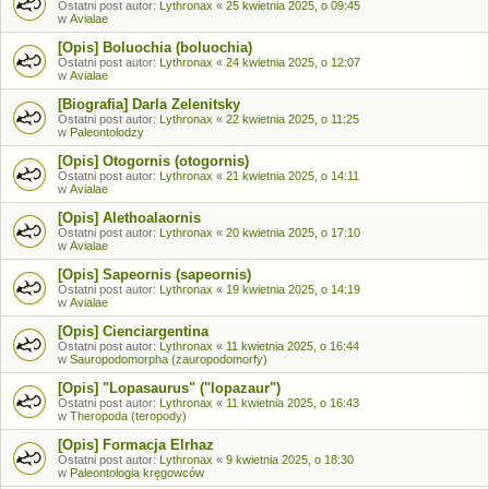
Ostatni post autor:
Lythronax
«
25 kwietnia 2025, o 09:45
w
Avialae
[Opis] Boluochia (boluochia)
Ostatni post autor:
Lythronax
«
24 kwietnia 2025, o 12:07
w
Avialae
[Biografia] Darla Zelenitsky
Ostatni post autor:
Lythronax
«
22 kwietnia 2025, o 11:25
w
Paleontolodzy
[Opis] Otogornis (otogornis)
Ostatni post autor:
Lythronax
«
21 kwietnia 2025, o 14:11
w
Avialae
[Opis] Alethoalaornis
Ostatni post autor:
Lythronax
«
20 kwietnia 2025, o 17:10
w
Avialae
[Opis] Sapeornis (sapeornis)
Ostatni post autor:
Lythronax
«
19 kwietnia 2025, o 14:19
w
Avialae
[Opis] Cienciargentina
Ostatni post autor:
Lythronax
«
11 kwietnia 2025, o 16:44
w
Sauropodomorpha (zauropodomorfy)
[Opis] "Lopasaurus" ("lopazaur")
Ostatni post autor:
Lythronax
«
11 kwietnia 2025, o 16:43
w
Theropoda (teropody)
[Opis] Formacja Elrhaz
Ostatni post autor:
Lythronax
«
9 kwietnia 2025, o 18:30
w
Paleontologia kręgowców