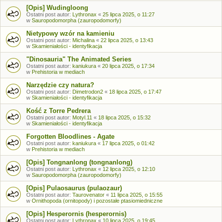
[Opis] Wudingloong
Ostatni post autor:
Lythronax
«
25 lipca 2025, o 11:27
w
Sauropodomorpha (zauropodomorfy)
Nietypowy wzór na kamieniu
Ostatni post autor:
Michalina
«
22 lipca 2025, o 13:43
w
Skamieniałości - identyfikacja
"Dinosauria" The Animated Series
Ostatni post autor:
kaniukura
«
20 lipca 2025, o 17:34
w
Prehistoria w mediach
Narzędzie czy natura?
Ostatni post autor:
Dimetrodon2
«
18 lipca 2025, o 17:47
w
Skamieniałości - identyfikacja
Kość z Torre Pedrera
Ostatni post autor:
Motyl.11
«
18 lipca 2025, o 15:32
w
Skamieniałości - identyfikacja
Forgotten Bloodlines - Agate
Ostatni post autor:
kaniukura
«
17 lipca 2025, o 01:42
w
Prehistoria w mediach
[Opis] Tongnanlong (tongnanlong)
Ostatni post autor:
Lythronax
«
12 lipca 2025, o 12:10
w
Sauropodomorpha (zauropodomorfy)
[Opis] Pulaosaurus (pulaozaur)
Ostatni post autor:
Taurovenator
«
11 lipca 2025, o 15:55
w
Ornithopoda (ornitopody) i pozostałe ptasiomiedniczne
[Opis] Hesperornis (hesperornis)
Ostatni post autor:
Lythronax
«
10 lipca 2025, o 19:45