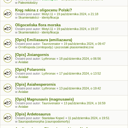
w
Paleontolodzy
Kręg rekina z oligocenu Polski?
Ostatni post autor:
Motyl.11
«
19 października 2024, o 21:18
w
Skamieniałości - identyfikacja
Oligoceńska flora morska
Ostatni post autor:
Motyl.11
«
19 października 2024, o 19:37
w
Skamieniałości - identyfikacja
[Opis] Emiliasaura (emiliazaura)
Ostatni post autor:
Taurovenator
«
19 października 2024, o 09:47
w
Ornithopoda (ornitopody) i pozostałe ptasiomiedniczne
[Opis] Jixiangornis
Ostatni post autor:
Lythronax
«
18 października 2024, o 06:56
w
Avialae
[Opis] Polarornis
Ostatni post autor:
Lythronax
«
17 października 2024, o 13:52
w
Avialae
[Opis] Asiahesperornis
Ostatni post autor:
Lythronax
«
13 października 2024, o 19:42
w
Avialae
[Opis] Magnusavis (magnusawis)
Ostatni post autor:
Taurovenator
«
13 października 2024, o 16:59
w
Avialae
[Opis] Ardetosaurus
Ostatni post autor:
Stanisław Kopeć
«
11 października 2024, o 19:51
w
Sauropodomorpha (zauropodomorfy)