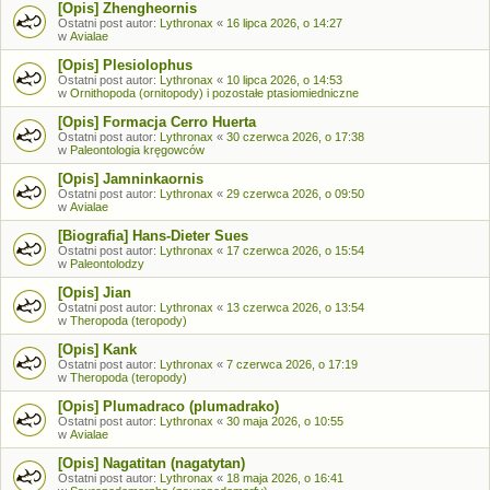
[Opis] Zhengheornis
Ostatni post autor:
Lythronax
«
16 lipca 2026, o 14:27
w
Avialae
[Opis] Plesiolophus
Ostatni post autor:
Lythronax
«
10 lipca 2026, o 14:53
w
Ornithopoda (ornitopody) i pozostałe ptasiomiedniczne
[Opis] Formacja Cerro Huerta
Ostatni post autor:
Lythronax
«
30 czerwca 2026, o 17:38
w
Paleontologia kręgowców
[Opis] Jamninkaornis
Ostatni post autor:
Lythronax
«
29 czerwca 2026, o 09:50
w
Avialae
[Biografia] Hans-Dieter Sues
Ostatni post autor:
Lythronax
«
17 czerwca 2026, o 15:54
w
Paleontolodzy
[Opis] Jian
Ostatni post autor:
Lythronax
«
13 czerwca 2026, o 13:54
w
Theropoda (teropody)
[Opis] Kank
Ostatni post autor:
Lythronax
«
7 czerwca 2026, o 17:19
w
Theropoda (teropody)
[Opis] Plumadraco (plumadrako)
Ostatni post autor:
Lythronax
«
30 maja 2026, o 10:55
w
Avialae
[Opis] Nagatitan (nagatytan)
Ostatni post autor:
Lythronax
«
18 maja 2026, o 16:41