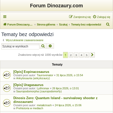
Forum Dinozaury.com
Zarejestruj się
Zaloguj się
S
Forum Dinozaury.com
Strona główna
Szukaj
Tematy bez odpowiedzi
z
Tematy bez odpowiedzi
u
Wyszukiwanie zaawansowane
k
Szukaj
Wyszukiwanie zaawansowane
a
1
j
Znaleziono więcej niż 1000 wyników
2
3
4
5
Następna
Tematy
[Opis] Eopinacosaurus
Ostatni post autor:
Taurovenator
«
31 lipca 2026, o 15:54
w
Ankylosauria (ankylozaury)
[Opis] Uragasaurus
Ostatni post autor:
Lythronax
«
26 lipca 2026, o 13:01
w
Sauropodomorpha (zauropodomorfy)
Dinosis Zero: Quantum Island - survivalowy shooter z
dinozaurami
Ostatni post autor:
metalictrash
«
24 lipca 2026, o 15:06
w
Prehistoria w mediach