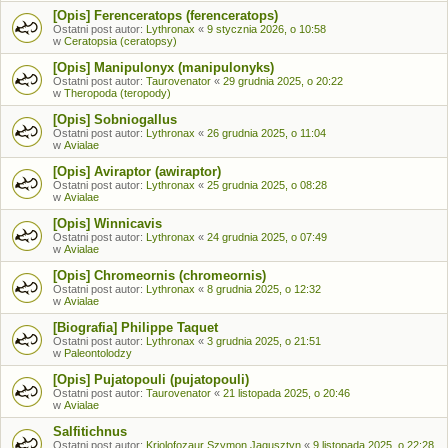
[Opis] Ferenceratops (ferenceratops)
Ostatni post autor:
Lythronax
«
9 stycznia 2026, o 10:58
w
Ceratopsia (ceratopsy)
[Opis] Manipulonyx (manipulonyks)
Ostatni post autor:
Taurovenator
«
29 grudnia 2025, o 20:22
w
Theropoda (teropody)
[Opis] Sobniogallus
Ostatni post autor:
Lythronax
«
26 grudnia 2025, o 11:04
w
Avialae
[Opis] Aviraptor (awiraptor)
Ostatni post autor:
Lythronax
«
25 grudnia 2025, o 08:28
w
Avialae
[Opis] Winnicavis
Ostatni post autor:
Lythronax
«
24 grudnia 2025, o 07:49
w
Avialae
[Opis] Chromeornis (chromeornis)
Ostatni post autor:
Lythronax
«
8 grudnia 2025, o 12:32
w
Avialae
[Biografia] Philippe Taquet
Ostatni post autor:
Lythronax
«
3 grudnia 2025, o 21:51
w
Paleontolodzy
[Opis] Pujatopouli (pujatopouli)
Ostatni post autor:
Taurovenator
«
21 listopada 2025, o 20:46
w
Avialae
Salfitichnus
Ostatni post autor:
Kriolofozaur Szymon Jagusztyn
«
9 listopada 2025, o 22:28