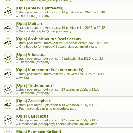
w
Sauropodomorpha (zauropodomorfy)
[Opis] Anteavis (anteawis)
Ostatni post autor:
Lythronax
«
16 października 2025, o 10:48
w
Theropoda (teropody)
[Opis] Utetitan
Ostatni post autor:
Lythronax
«
10 października 2025, o 19:42
w
Sauropodomorpha (zauropodomorfy)
[Opis] Ahshislesaurus (aszislezaur)
Ostatni post autor:
Taurovenator
«
9 października 2025, o 18:09
w
Ornithopoda (ornitopody) i pozostałe ptasiomiedniczne
[Opis] Vitosaura
Ostatni post autor:
Lythronax
«
3 października 2025, o 14:22
w
Theropoda (teropody)
[Opis] Kunpengornis (kunpengornis)
Ostatni post autor:
Taurovenator
«
26 września 2025, o 16:47
w
Avialae
[Opis] "Sidormimus"
Ostatni post autor:
Lythronax
«
19 września 2025, o 13:30
w
Theropoda (teropody)
[Opis] Zavacephale
Ostatni post autor:
Lythronax
«
18 września 2025, o 11:32
w
Pachycephalosauria (pachycefalozaury)
[Opis] Cariocecus
Ostatni post autor:
Lythronax
«
17 września 2025, o 18:53
w
Ornithopoda (ornitopody) i pozostałe ptasiomiedniczne
[Opis] Formacja Kirtland