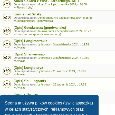
Analiza okazu z Fliszu karpackiego. Nr. 1
Ostatni post autor:
Motyl.11
«
9 października 2024, o 20:08
w
Pisces (ryby)
Kość z nad Wisły
Ostatni post autor:
Dimetrodon2
«
9 października 2024, o 18:45
w
Skamieniałości - identyfikacja
[Opis] Gondwanax (gondwanaks)
Ostatni post autor:
Taurovenator
«
5 października 2024, o 12:13
w
Dinosauromorpha (dinozauromorfy)
[Opis] Longirostravis
Ostatni post autor:
Lythronax
«
3 października 2024, o 19:51
w
Avialae
[Opis] Shanweiniao
Ostatni post autor:
Lythronax
«
3 października 2024, o 19:50
w
Avialae
[Opis] Longipteryx
Ostatni post autor:
Lythronax
«
28 września 2024, o 17:16
w
Avialae
[Opis] Shuilingornis
Ostatni post autor:
Lythronax
«
26 września 2024, o 17:53
w
Avialae
Kosci z Bałtyku
Ostatni post autor:
Bozia
«
26 września 2024, o 09:05
w
Skamieniałości - identyfikacja
Strona ta używa plików cookies (tzw. ciasteczka)
w celach statystycznych, reklamowych oraz