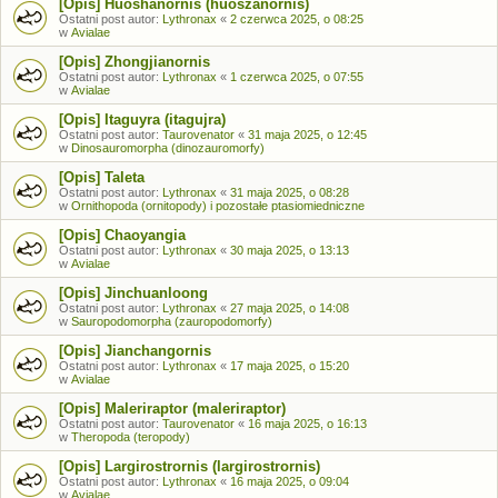
[Opis] Huoshanornis (huoszanornis)
Ostatni post autor:
Lythronax
«
2 czerwca 2025, o 08:25
w
Avialae
[Opis] Zhongjianornis
Ostatni post autor:
Lythronax
«
1 czerwca 2025, o 07:55
w
Avialae
[Opis] Itaguyra (itagujra)
Ostatni post autor:
Taurovenator
«
31 maja 2025, o 12:45
w
Dinosauromorpha (dinozauromorfy)
[Opis] Taleta
Ostatni post autor:
Lythronax
«
31 maja 2025, o 08:28
w
Ornithopoda (ornitopody) i pozostałe ptasiomiedniczne
[Opis] Chaoyangia
Ostatni post autor:
Lythronax
«
30 maja 2025, o 13:13
w
Avialae
[Opis] Jinchuanloong
Ostatni post autor:
Lythronax
«
27 maja 2025, o 14:08
w
Sauropodomorpha (zauropodomorfy)
[Opis] Jianchangornis
Ostatni post autor:
Lythronax
«
17 maja 2025, o 15:20
w
Avialae
[Opis] Maleriraptor (maleriraptor)
Ostatni post autor:
Taurovenator
«
16 maja 2025, o 16:13
w
Theropoda (teropody)
[Opis] Largirostrornis (largirostrornis)
Ostatni post autor:
Lythronax
«
16 maja 2025, o 09:04
w
Avialae