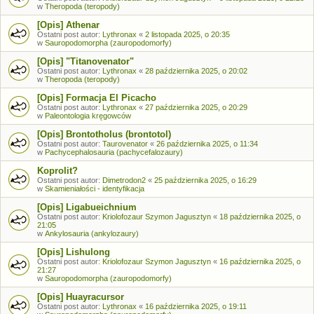
w
Theropoda (teropody)
[Opis] Athenar
Ostatni post autor:
Lythronax
«
2 listopada 2025, o 20:35
w
Sauropodomorpha (zauropodomorfy)
[Opis] "Titanovenator"
Ostatni post autor:
Lythronax
«
28 października 2025, o 20:02
w
Theropoda (teropody)
[Opis] Formacja El Picacho
Ostatni post autor:
Lythronax
«
27 października 2025, o 20:29
w
Paleontologia kręgowców
[Opis] Brontotholus (brontotol)
Ostatni post autor:
Taurovenator
«
26 października 2025, o 11:34
w
Pachycephalosauria (pachycefalozaury)
Koprolit?
Ostatni post autor:
Dimetrodon2
«
25 października 2025, o 16:29
w
Skamieniałości - identyfikacja
[Opis] Ligabueichnium
Ostatni post autor:
Kriolofozaur Szymon Jagusztyn
«
18 października 2025, o
21:05
w
Ankylosauria (ankylozaury)
[Opis] Lishulong
Ostatni post autor:
Kriolofozaur Szymon Jagusztyn
«
16 października 2025, o
21:27
w
Sauropodomorpha (zauropodomorfy)
[Opis] Huayracursor
Ostatni post autor:
Lythronax
«
16 października 2025, o 19:11