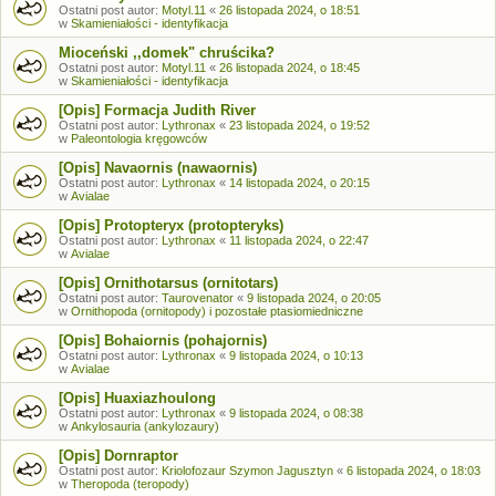
Ostatni post autor:
Motyl.11
«
26 listopada 2024, o 18:51
w
Skamieniałości - identyfikacja
Mioceński ,,domek" chruścika?
Ostatni post autor:
Motyl.11
«
26 listopada 2024, o 18:45
w
Skamieniałości - identyfikacja
[Opis] Formacja Judith River
Ostatni post autor:
Lythronax
«
23 listopada 2024, o 19:52
w
Paleontologia kręgowców
[Opis] Navaornis (nawaornis)
Ostatni post autor:
Lythronax
«
14 listopada 2024, o 20:15
w
Avialae
[Opis] Protopteryx (protopteryks)
Ostatni post autor:
Lythronax
«
11 listopada 2024, o 22:47
w
Avialae
[Opis] Ornithotarsus (ornitotars)
Ostatni post autor:
Taurovenator
«
9 listopada 2024, o 20:05
w
Ornithopoda (ornitopody) i pozostałe ptasiomiedniczne
[Opis] Bohaiornis (pohajornis)
Ostatni post autor:
Lythronax
«
9 listopada 2024, o 10:13
w
Avialae
[Opis] Huaxiazhoulong
Ostatni post autor:
Lythronax
«
9 listopada 2024, o 08:38
w
Ankylosauria (ankylozaury)
[Opis] Dornraptor
Ostatni post autor:
Kriolofozaur Szymon Jagusztyn
«
6 listopada 2024, o 18:03
w
Theropoda (teropody)