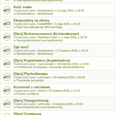
w
Sauropodomorpha (zauropodomorfy)
Kość ssaka
Ostatni post autor:
Dimetrodon2
«
13 maja 2026, o 19:30
w
Skamieniałości - identyfikacja
Ekspozytory na zbiory
Ostatni post autor:
Daniel8888
«
3 maja 2026, o 10:18
w
Kącik początkującego dinozaurologa
[Opis] Bicharracosaurus (bicharrakozaur)
Ostatni post autor:
Stanisław Kopeć
«
1 maja 2026, o 20:34
w
Sauropodomorpha (zauropodomorfy)
Ząb tura?
Ostatni post autor:
Dimetrodon2
«
27 kwietnia 2026, o 18:32
w
Skamieniałości - identyfikacja
[Opis] Kryptohadros (kryptohadros)
Ostatni post autor:
Taurovenator
«
18 kwietnia 2026, o 13:40
w
Ornithopoda (ornitopody) i pozostałe ptasiomiedniczne
[Opis] Ptychotherates
Ostatni post autor:
Lythronax
«
18 kwietnia 2026, o 08:40
w
Theropoda (teropody)
Krzermień z odciskiem
Ostatni post autor:
michal
«
10 kwietnia 2026, o 12:41
w
Pytania i problemy
[Opis] Xiangyunloong
Ostatni post autor:
Lythronax
«
8 kwietnia 2026, o 05:02
w
Sauropodomorpha (zauropodomorfy)
[Opis] Cryptarcus