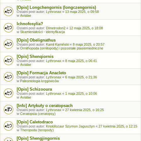
[Opis] Longchengornis (longczengornis)
Ostatni post autor:
Lythronax
«
13 maja 2025, o 09:58
w
Avialae
Ichnofosylia?
Ostatni post autor:
Dimetrodon2
«
12 maja 2025, o 18:08
w
Skamieniałości - identyfikacja
[Opis] Obelignathus
Ostatni post autor:
Kamil Kamiński
«
8 maja 2025, o 20:57
w
Ornithopoda (ornitopody) i pozostałe ptasiomiedniczne
[Opis] Shenqiornis
Ostatni post autor:
Lythronax
«
8 maja 2025, o 06:41
w
Avialae
[Opis] Formacja Anacleto
Ostatni post autor:
Lythronax
«
6 maja 2025, o 21:36
w
Paleontologia kręgowców
[Opis] Schizooura
Ostatni post autor:
Lythronax
«
1 maja 2025, o 10:06
w
Avialae
[Info] Artykuły o ceratopsach
Ostatni post autor:
Lythronax
«
27 kwietnia 2025, o 16:25
w
Ceratopsia (ceratopsy)
[Opis] Caletodraco
Ostatni post autor:
Kriolofozaur Szymon Jagusztyn
«
27 kwietnia 2025, o 12:15
w
Theropoda (teropody)
[Opis] Shengjingornis