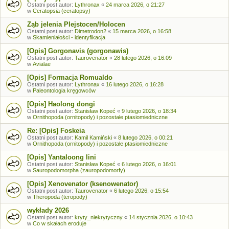
Ostatni post autor:
Lythronax
«
24 marca 2026, o 21:27
w
Ceratopsia (ceratopsy)
Ząb jelenia Plejstocen/Holocen
Ostatni post autor:
Dimetrodon2
«
15 marca 2026, o 16:58
w
Skamieniałości - identyfikacja
[Opis] Gorgonavis (gorgonawis)
Ostatni post autor:
Taurovenator
«
28 lutego 2026, o 16:09
w
Avialae
[Opis] Formacja Romualdo
Ostatni post autor:
Lythronax
«
16 lutego 2026, o 16:28
w
Paleontologia kręgowców
[Opis] Haolong dongi
Ostatni post autor:
Stanisław Kopeć
«
9 lutego 2026, o 18:34
w
Ornithopoda (ornitopody) i pozostałe ptasiomiedniczne
Re: [Opis] Foskeia
Ostatni post autor:
Kamil Kamiński
«
8 lutego 2026, o 00:21
w
Ornithopoda (ornitopody) i pozostałe ptasiomiedniczne
[Opis] Yantaloong lini
Ostatni post autor:
Stanisław Kopeć
«
6 lutego 2026, o 16:01
w
Sauropodomorpha (zauropodomorfy)
[Opis] Xenovenator (ksenowenator)
Ostatni post autor:
Taurovenator
«
6 lutego 2026, o 15:54
w
Theropoda (teropody)
wykłady 2026
Ostatni post autor:
kryty_niekrytyczny
«
14 stycznia 2026, o 10:43
w
Co w skałach eroduje