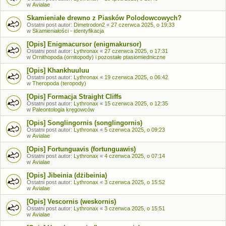
w
Avialae
Skamieniałe drewno z Piasków Polodowcowych?
Ostatni post autor:
Dimetrodon2
«
27 czerwca 2025, o 19:33
w
Skamieniałości - identyfikacja
[Opis] Enigmacursor (enigmakursor)
Ostatni post autor:
Lythronax
«
27 czerwca 2025, o 17:31
w
Ornithopoda (ornitopody) i pozostałe ptasiomiedniczne
[Opis] Khankhuuluu
Ostatni post autor:
Lythronax
«
19 czerwca 2025, o 06:42
w
Theropoda (teropody)
[Opis] Formacja Straight Cliffs
Ostatni post autor:
Lythronax
«
15 czerwca 2025, o 12:35
w
Paleontologia kręgowców
[Opis] Songlingornis (songlingornis)
Ostatni post autor:
Lythronax
«
5 czerwca 2025, o 09:23
w
Avialae
[Opis] Fortunguavis (fortunguawis)
Ostatni post autor:
Lythronax
«
4 czerwca 2025, o 07:14
w
Avialae
[Opis] Jibeinia (dżibeinia)
Ostatni post autor:
Lythronax
«
3 czerwca 2025, o 15:52
w
Avialae
[Opis] Vescornis (weskornis)
Ostatni post autor:
Lythronax
«
3 czerwca 2025, o 15:51
w
Avialae