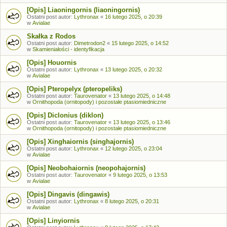
[Opis] Liaoningornis (liaoningornis)
Ostatni post autor:
Lythronax
«
16 lutego 2025, o 20:39
w
Avialae
Skałka z Rodos
Ostatni post autor:
Dimetrodon2
«
15 lutego 2025, o 14:52
w
Skamieniałości - identyfikacja
[Opis] Houornis
Ostatni post autor:
Lythronax
«
13 lutego 2025, o 20:32
w
Avialae
[Opis] Pteropelyx (pteropeliks)
Ostatni post autor:
Taurovenator
«
13 lutego 2025, o 14:48
w
Ornithopoda (ornitopody) i pozostałe ptasiomiedniczne
[Opis] Diclonius (diklon)
Ostatni post autor:
Taurovenator
«
13 lutego 2025, o 13:46
w
Ornithopoda (ornitopody) i pozostałe ptasiomiedniczne
[Opis] Xinghaiornis (singhajornis)
Ostatni post autor:
Lythronax
«
12 lutego 2025, o 23:04
w
Avialae
[Opis] Neobohaiornis (neopohajornis)
Ostatni post autor:
Taurovenator
«
9 lutego 2025, o 13:53
w
Avialae
[Opis] Dingavis (dingawis)
Ostatni post autor:
Lythronax
«
8 lutego 2025, o 20:31
w
Avialae
[Opis] Linyiornis