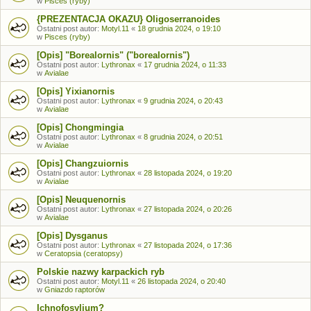
w
Pisces (ryby)
{PREZENTACJA OKAZU} Oligoserranoides
Ostatni post autor:
Motyl.11
«
18 grudnia 2024, o 19:10
w
Pisces (ryby)
[Opis] "Borealornis" ("borealornis")
Ostatni post autor:
Lythronax
«
17 grudnia 2024, o 11:33
w
Avialae
[Opis] Yixianornis
Ostatni post autor:
Lythronax
«
9 grudnia 2024, o 20:43
w
Avialae
[Opis] Chongmingia
Ostatni post autor:
Lythronax
«
8 grudnia 2024, o 20:51
w
Avialae
[Opis] Changzuiornis
Ostatni post autor:
Lythronax
«
28 listopada 2024, o 19:20
w
Avialae
[Opis] Neuquenornis
Ostatni post autor:
Lythronax
«
27 listopada 2024, o 20:26
w
Avialae
[Opis] Dysganus
Ostatni post autor:
Lythronax
«
27 listopada 2024, o 17:36
w
Ceratopsia (ceratopsy)
Polskie nazwy karpackich ryb
Ostatni post autor:
Motyl.11
«
26 listopada 2024, o 20:40
w
Gniazdo raptorów
Ichnofosylium?