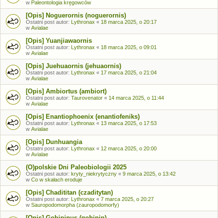
w
Paleontologia kręgowców
[Opis] Noguerornis (noguerornis)
Ostatni post autor:
Lythronax
«
18 marca 2025, o 20:17
w
Avialae
[Opis] Yuanjiawaornis
Ostatni post autor:
Lythronax
«
18 marca 2025, o 09:01
w
Avialae
[Opis] Juehuaornis (jehuaornis)
Ostatni post autor:
Lythronax
«
17 marca 2025, o 21:04
w
Avialae
[Opis] Ambiortus (ambiort)
Ostatni post autor:
Taurovenator
«
14 marca 2025, o 11:44
w
Avialae
[Opis] Enantiophoenix (enantiofeniks)
Ostatni post autor:
Lythronax
«
13 marca 2025, o 17:53
w
Avialae
[Opis] Dunhuangia
Ostatni post autor:
Lythronax
«
12 marca 2025, o 20:00
w
Avialae
(O)polskie Dni Paleobiologii 2025
Ostatni post autor:
kryty_niekrytyczny
«
9 marca 2025, o 13:42
w
Co w skałach eroduje
[Opis] Chadititan (czaditytan)
Ostatni post autor:
Lythronax
«
7 marca 2025, o 20:27
w
Sauropodomorpha (zauropodomorfy)
[Opis] Gobipipus (gobipip)