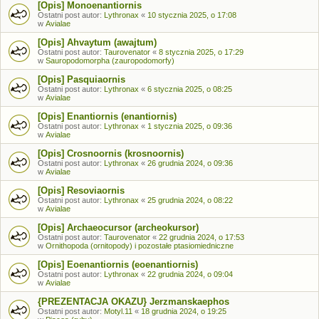
[Opis] Monoenantiornis
Ostatni post autor:
Lythronax
«
10 stycznia 2025, o 17:08
w
Avialae
[Opis] Ahvaytum (awajtum)
Ostatni post autor:
Taurovenator
«
8 stycznia 2025, o 17:29
w
Sauropodomorpha (zauropodomorfy)
[Opis] Pasquiaornis
Ostatni post autor:
Lythronax
«
6 stycznia 2025, o 08:25
w
Avialae
[Opis] Enantiornis (enantiornis)
Ostatni post autor:
Lythronax
«
1 stycznia 2025, o 09:36
w
Avialae
[Opis] Crosnoornis (krosnoornis)
Ostatni post autor:
Lythronax
«
26 grudnia 2024, o 09:36
w
Avialae
[Opis] Resoviaornis
Ostatni post autor:
Lythronax
«
25 grudnia 2024, o 08:22
w
Avialae
[Opis] Archaeocursor (archeokursor)
Ostatni post autor:
Taurovenator
«
22 grudnia 2024, o 17:53
w
Ornithopoda (ornitopody) i pozostałe ptasiomiedniczne
[Opis] Eoenantiornis (eoenantiornis)
Ostatni post autor:
Lythronax
«
22 grudnia 2024, o 09:04
w
Avialae
{PREZENTACJA OKAZU} Jerzmanskaephos
Ostatni post autor:
Motyl.11
«
18 grudnia 2024, o 19:25