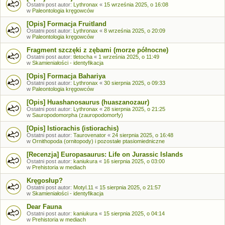
Ostatni post autor:
Lythronax
«
15 września 2025, o 16:08
w
Paleontologia kręgowców
[Opis] Formacja Fruitland
Ostatni post autor:
Lythronax
«
8 września 2025, o 20:09
w
Paleontologia kręgowców
Fragment szczęki z zębami (morze północne)
Ostatni post autor:
tletocha
«
1 września 2025, o 11:49
w
Skamieniałości - identyfikacja
[Opis] Formacja Bahariya
Ostatni post autor:
Lythronax
«
30 sierpnia 2025, o 09:33
w
Paleontologia kręgowców
[Opis] Huashanosaurus (huaszanozaur)
Ostatni post autor:
Lythronax
«
28 sierpnia 2025, o 21:25
w
Sauropodomorpha (zauropodomorfy)
[Opis] Istiorachis (istiorachis)
Ostatni post autor:
Taurovenator
«
24 sierpnia 2025, o 16:48
w
Ornithopoda (ornitopody) i pozostałe ptasiomiedniczne
[Recenzja] Europasaurus: Life on Jurassic Islands
Ostatni post autor:
kaniukura
«
16 sierpnia 2025, o 03:00
w
Prehistoria w mediach
Kręgosłup?
Ostatni post autor:
Motyl.11
«
15 sierpnia 2025, o 21:57
w
Skamieniałości - identyfikacja
Dear Fauna
Ostatni post autor:
kaniukura
«
15 sierpnia 2025, o 04:14
w
Prehistoria w mediach