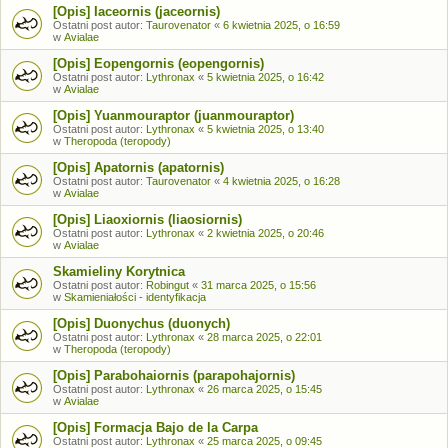
[Opis] Iaceornis (jaceornis)
Ostatni post autor:
Taurovenator
«
6 kwietnia 2025, o 16:59
w
Avialae
[Opis] Eopengornis (eopengornis)
Ostatni post autor:
Lythronax
«
5 kwietnia 2025, o 16:42
w
Avialae
[Opis] Yuanmouraptor (juanmouraptor)
Ostatni post autor:
Lythronax
«
5 kwietnia 2025, o 13:40
w
Theropoda (teropody)
[Opis] Apatornis (apatornis)
Ostatni post autor:
Taurovenator
«
4 kwietnia 2025, o 16:28
w
Avialae
[Opis] Liaoxiornis (liaosiornis)
Ostatni post autor:
Lythronax
«
2 kwietnia 2025, o 20:46
w
Avialae
Skamieliny Korytnica
Ostatni post autor:
Robingut
«
31 marca 2025, o 15:56
w
Skamieniałości - identyfikacja
[Opis] Duonychus (duonych)
Ostatni post autor:
Lythronax
«
28 marca 2025, o 22:01
w
Theropoda (teropody)
[Opis] Parabohaiornis (parapohajornis)
Ostatni post autor:
Lythronax
«
26 marca 2025, o 15:45
w
Avialae
[Opis] Formacja Bajo de la Carpa
Ostatni post autor:
Lythronax
«
25 marca 2025, o 09:45