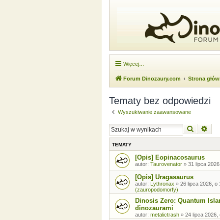
Więcej…
Forum Dinozaury.com
Strona głó
Tematy bez odpowiedzi
Wyszukiwanie zaawansowane
Szukaj
Wysz
TEMATY
[Opis] Eopinacosaurus
autor:
Taurovenator
»
31 lipca 2026
[Opis] Uragasaurus
autor:
Lythronax
»
26 lipca 2026, o
(zauropodomorfy)
Dinosis Zero: Quantum Isla
dinozaurami
autor:
metalictrash
»
24 lipca 2026,