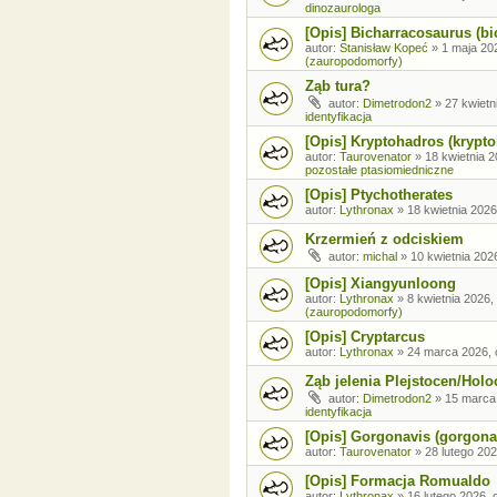
dinozaurologa
[Opis] Bicharracosaurus (bi
autor:
Stanisław Kopeć
»
1 maja 20
(zauropodomorfy)
Ząb tura?
autor:
Dimetrodon2
»
27 kwietn
identyfikacja
[Opis] Kryptohadros (krypt
autor:
Taurovenator
»
18 kwietnia 2
pozostałe ptasiomiedniczne
[Opis] Ptychotherates
autor:
Lythronax
»
18 kwietnia 2026
Krzermień z odciskiem
autor:
michal
»
10 kwietnia 202
[Opis] Xiangyunloong
autor:
Lythronax
»
8 kwietnia 2026,
(zauropodomorfy)
[Opis] Cryptarcus
autor:
Lythronax
»
24 marca 2026, 
Ząb jelenia Plejstocen/Holo
autor:
Dimetrodon2
»
15 marca
identyfikacja
[Opis] Gorgonavis (gorgona
autor:
Taurovenator
»
28 lutego 202
[Opis] Formacja Romualdo
autor:
Lythronax
»
16 lutego 2026, 