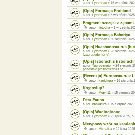
autor:
Lythronax
»
15 września 202
[Opis] Formacja Fruitland
autor:
Lythronax
»
8 września 2025
Fragment szczęki z zębami
autor:
tletocha
»
1 września 202
[Opis] Formacja Bahariya
autor:
Lythronax
»
30 sierpnia 2025
[Opis] Huashanosaurus (hu
autor:
Lythronax
»
28 sierpnia 2025
(zauropodomorfy)
[Opis] Istiorachis (istiorachi
autor:
Taurovenator
»
24 sierpnia 2
pozostałe ptasiomiedniczne
[Recenzja] Europasaurus: Li
autor:
kaniukura
»
16 sierpnia 
Kręgosłup?
autor:
Motyl.11
»
15 sierpnia 20
Dear Fauna
autor:
kaniukura
»
15 sierpnia 2025
[Opis] Wudingloong
autor:
Lythronax
»
25 lipca 2025, o
Nietypowy wzór na kamieni
autor:
Michalina
»
22 lipca 2025