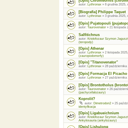
[Opis] Chromeornis (chrom
autor:
Lythronax
»
8 grudnia 2025, 
[Biografia] Philippe Taquet
autor:
Lythronax
»
3 grudnia 2025, 
[Opis] Pujatopouli (pujatopo
autor:
Taurovenator
»
21 listopada 
Salfitichnus
autor:
Kriolofozaur Szymon Jagusz
(teropody)
[Opis] Athenar
autor:
Lythronax
»
2 listopada 2025
(zauropodomorfy)
[Opis] "Titanovenator"
autor:
Lythronax
»
28 października 
[Opis] Formacja El Picacho
autor:
Lythronax
»
27 października 
[Opis] Brontotholus (brontot
autor:
Taurovenator
»
26 październi
(pachycefalozaury)
Koprolit?
autor:
Dimetrodon2
»
25 paździ
identyfikacja
[Opis] Ligabueichnium
autor:
Kriolofozaur Szymon Jagusz
Ankylosauria (ankylozaury)
[Opis] Lishulong