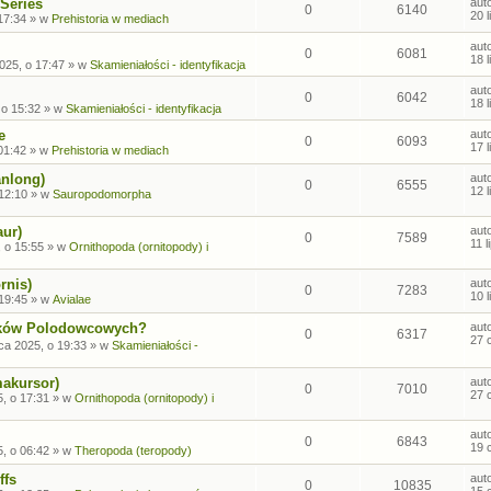
Series
aut
0
6140
20 
17:34
» w
Prehistoria w mediach
aut
0
6081
18 
2025, o 17:47
» w
Skamieniałości - identyfikacja
aut
0
6042
18 
 o 15:32
» w
Skamieniałości - identyfikacja
e
aut
0
6093
17 
01:42
» w
Prehistoria w mediach
anlong)
aut
0
6555
12 
 12:10
» w
Sauropodomorpha
aur)
aut
0
7589
11 
, o 15:55
» w
Ornithopoda (ornitopody) i
rnis)
aut
0
7283
10 
 19:45
» w
Avialae
sków Polodowcowych?
aut
0
6317
27 
ca 2025, o 19:33
» w
Skamieniałości -
makursor)
aut
0
7010
27 
, o 17:31
» w
Ornithopoda (ornitopody) i
aut
0
6843
19 
, o 06:42
» w
Theropoda (teropody)
ffs
aut
0
10835
15 