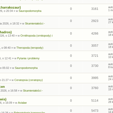
charrakozaur)
aut
0
3161
1 m
26, o 20:34
» w
Sauropodomorpha
aut
0
2923
27 
ia 2026, o 18:32
» w
Skamieniałości -
ohadros)
aut
0
4266
18 
026, o 13:40
» w
Ornithopoda (ornitopody) i
aut
0
3057
18 
, o 08:40
» w
Theropoda (teropody)
aut
0
3721
10 
6, o 12:41
» w
Pytania i problemy
aut
0
3730
8 k
 o 05:02
» w
Sauropodomorpha
aut
0
3995
24 
o 21:27
» w
Ceratopsia (ceratopsy)
cen
aut
0
3760
15 
 2026, o 16:58
» w
Skamieniałości -
wis)
aut
0
5114
28 
6, o 16:09
» w
Avialae
aut
0
5473
16 
o 16:28
» w
Paleontologia kręgowców