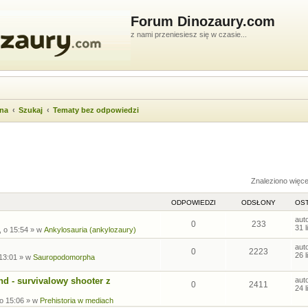
Forum Dinozaury.com
z nami przeniesiesz się w czasie...
wna
Szukaj
Tematy bez odpowiedzi
ukiwanie zaawansowane
Znaleziono więc
ODPOWIEDZI
ODSŁONY
OST
aut
0
233
31 
, o 15:54
» w
Ankylosauria (ankylozaury)
aut
0
2223
26 
 13:01
» w
Sauropodomorpha
nd - survivalowy shooter z
aut
0
2411
24 
 o 15:06
» w
Prehistoria w mediach