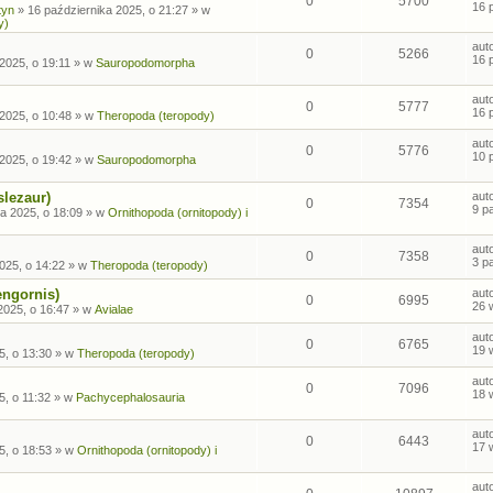
0
5700
16 
tyn
»
16 października 2025, o 21:27
» w
y)
aut
0
5266
16 
2025, o 19:11
» w
Sauropodomorpha
aut
0
5777
16 
2025, o 10:48
» w
Theropoda (teropody)
aut
0
5776
10 
2025, o 19:42
» w
Sauropodomorpha
slezaur)
aut
0
7354
9 p
a 2025, o 18:09
» w
Ornithopoda (ornitopody) i
aut
0
7358
3 p
025, o 14:22
» w
Theropoda (teropody)
engornis)
aut
0
6995
26 
2025, o 16:47
» w
Avialae
aut
0
6765
19 
5, o 13:30
» w
Theropoda (teropody)
aut
0
7096
18 
5, o 11:32
» w
Pachycephalosauria
aut
0
6443
17 
5, o 18:53
» w
Ornithopoda (ornitopody) i
aut