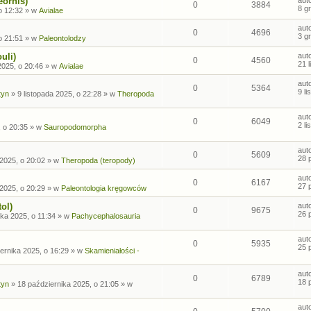
eornis)
0
3884
8 g
o 12:32
» w
Avialae
aut
0
4696
3 g
o 21:51
» w
Paleontolodzy
uli)
aut
0
4560
21 
2025, o 20:46
» w
Avialae
aut
0
5364
9 l
tyn
»
9 listopada 2025, o 22:28
» w
Theropoda
aut
0
6049
2 l
, o 20:35
» w
Sauropodomorpha
aut
0
5609
28 
2025, o 20:02
» w
Theropoda (teropody)
aut
0
6167
27 
2025, o 20:29
» w
Paleontologia kręgowców
ol)
aut
0
9675
26 
ka 2025, o 11:34
» w
Pachycephalosauria
aut
0
5935
25 
ernika 2025, o 16:29
» w
Skamieniałości -
aut
0
6789
18 
tyn
»
18 października 2025, o 21:05
» w
aut