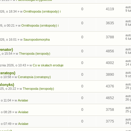
aut
0
4119
9 l
026, o 18:34
» w
Ornithopoda (ornitopody) i
aut
0
3635
8 l
26, o 00:21
» w
Ornithopoda (ornitopody) i
aut
0
3788
6 l
026, o 16:01
» w
Sauropodomorpha
enator)
aut
0
4856
6 l
, o 15:54
» w
Theropoda (teropody)
aut
0
4002
14 
znia 2026, o 10:43
» w
Co w skałach eroduje
ceratops)
aut
0
3890
9 s
 o 10:58
» w
Ceratopsia (ceratopsy)
ulonyks)
aut
0
4376
29 
25, o 20:22
» w
Theropoda (teropody)
aut
0
4652
26 
 o 11:04
» w
Avialae
aut
0
3758
25 
 o 08:28
» w
Avialae
aut
0
3775
24 
 o 07:49
» w
Avialae
aut