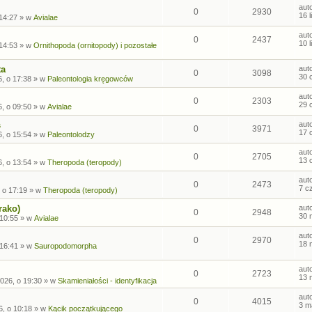
aut
0
2930
16 
 14:27
» w
Avialae
aut
0
2437
10 
 14:53
» w
Ornithopoda (ornitopody) i pozostałe
ta
aut
0
3098
30 
, o 17:38
» w
Paleontologia kręgowców
aut
0
2303
29 
, o 09:50
» w
Avialae
s
aut
0
3971
17 
, o 15:54
» w
Paleontolodzy
aut
0
2705
13 
, o 13:54
» w
Theropoda (teropody)
aut
0
2473
7 c
 o 17:19
» w
Theropoda (teropody)
rako)
aut
0
2948
30 
 10:55
» w
Avialae
aut
0
2970
18 
 16:41
» w
Sauropodomorpha
aut
0
2723
13 
026, o 19:30
» w
Skamieniałości - identyfikacja
aut
0
4015
3 m
6, o 10:18
» w
Kącik początkującego