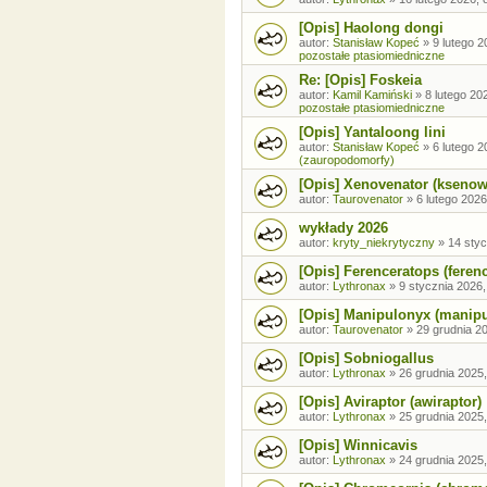
[Opis] Haolong dongi
autor:
Stanisław Kopeć
»
9 lutego 2
pozostałe ptasiomiedniczne
Re: [Opis] Foskeia
autor:
Kamil Kamiński
»
8 lutego 20
pozostałe ptasiomiedniczne
[Opis] Yantaloong lini
autor:
Stanisław Kopeć
»
6 lutego 2
(zauropodomorfy)
[Opis] Xenovenator (ksenow
autor:
Taurovenator
»
6 lutego 2026
wykłady 2026
autor:
kryty_niekrytyczny
»
14 styc
[Opis] Ferenceratops (feren
autor:
Lythronax
»
9 stycznia 2026,
[Opis] Manipulonyx (manip
autor:
Taurovenator
»
29 grudnia 20
[Opis] Sobniogallus
autor:
Lythronax
»
26 grudnia 2025,
[Opis] Aviraptor (awiraptor)
autor:
Lythronax
»
25 grudnia 2025,
[Opis] Winnicavis
autor:
Lythronax
»
24 grudnia 2025,