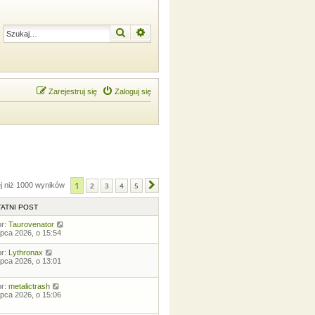
Szukaj
Wyszukiwanie zaawansowane
Zarejestruj się
Zaloguj się
1
ej niż 1000 wyników
2
3
4
5
Następna
ATNI POST
or:
Taurovenator
lipca 2026, o 15:54
or:
Lythronax
lipca 2026, o 13:01
or:
metalictrash
lipca 2026, o 15:06