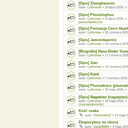
[Opis] Zhengheornis
autor:
Lythronax
»
16 lipca 2026, o
[Opis] Plesiolophus
autor:
Lythronax
»
10 lipca 2026, o
ptasiomiedniczne
[Opis] Formacja Cerro Huer
autor:
Lythronax
»
30 czerwca 2026
[Opis] Jamninkaornis
autor:
Lythronax
»
29 czerwca 2026
[Biografia] Hans-Dieter Sue
autor:
Lythronax
»
17 czerwca 2026
[Opis] Jian
autor:
Lythronax
»
13 czerwca 2026
[Opis] Kank
autor:
Lythronax
»
7 czerwca 2026,
[Opis] Plumadraco (plumad
autor:
Lythronax
»
30 maja 2026, o
[Opis] Nagatitan (nagatytan)
autor:
Lythronax
»
18 maja 2026, o
(zauropodomorfy)
Kość ssaka
autor:
Dimetrodon2
»
13 maja 2
Ekspozytory na zbiory
autor:
Daniel8888
»
3 maja 202