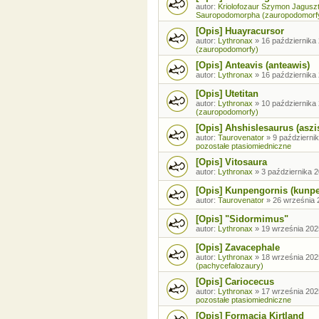
autor:
Kriolofozaur Szymon Jagusz
Sauropodomorpha (zauropodomorf
[Opis] Huayracursor
autor:
Lythronax
»
16 października 
(zauropodomorfy)
[Opis] Anteavis (anteawis)
autor:
Lythronax
»
16 października 
[Opis] Utetitan
autor:
Lythronax
»
10 października 
(zauropodomorfy)
[Opis] Ahshislesaurus (aszi
autor:
Taurovenator
»
9 październik
pozostałe ptasiomiedniczne
[Opis] Vitosaura
autor:
Lythronax
»
3 października 2
[Opis] Kunpengornis (kunp
autor:
Taurovenator
»
26 września 
[Opis] "Sidormimus"
autor:
Lythronax
»
19 września 202
[Opis] Zavacephale
autor:
Lythronax
»
18 września 202
(pachycefalozaury)
[Opis] Cariocecus
autor:
Lythronax
»
17 września 202
pozostałe ptasiomiedniczne
[Opis] Formacja Kirtland