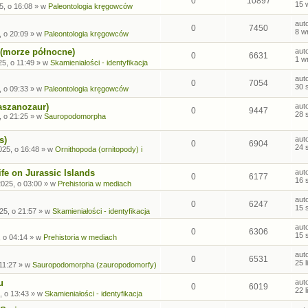
0
10897
15 
5, o 16:08
» w
Paleontologia kręgowców
aut
0
7450
8 w
, o 20:09
» w
Paleontologia kręgowców
 (morze północne)
aut
0
6631
1 w
5, o 11:49
» w
Skamieniałości - identyfikacja
aut
0
7054
30 
, o 09:33
» w
Paleontologia kręgowców
aszanozaur)
aut
0
9447
28 
, o 21:25
» w
Sauropodomorpha
s)
aut
0
6904
24 
025, o 16:48
» w
Ornithopoda (ornitopody) i
fe on Jurassic Islands
aut
0
6177
16 
2025, o 03:00
» w
Prehistoria w mediach
aut
0
6247
15 
25, o 21:57
» w
Skamieniałości - identyfikacja
aut
0
6306
15 
, o 04:14
» w
Prehistoria w mediach
aut
0
6531
25 
 11:27
» w
Sauropodomorpha (zauropodomorfy)
u
aut
0
6019
22 
, o 13:43
» w
Skamieniałości - identyfikacja