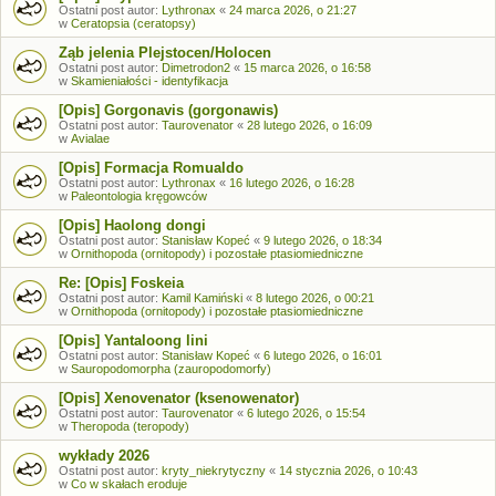
Ostatni post autor:
Lythronax
«
24 marca 2026, o 21:27
w
Ceratopsia (ceratopsy)
Ząb jelenia Plejstocen/Holocen
Ostatni post autor:
Dimetrodon2
«
15 marca 2026, o 16:58
w
Skamieniałości - identyfikacja
[Opis] Gorgonavis (gorgonawis)
Ostatni post autor:
Taurovenator
«
28 lutego 2026, o 16:09
w
Avialae
[Opis] Formacja Romualdo
Ostatni post autor:
Lythronax
«
16 lutego 2026, o 16:28
w
Paleontologia kręgowców
[Opis] Haolong dongi
Ostatni post autor:
Stanisław Kopeć
«
9 lutego 2026, o 18:34
w
Ornithopoda (ornitopody) i pozostałe ptasiomiedniczne
Re: [Opis] Foskeia
Ostatni post autor:
Kamil Kamiński
«
8 lutego 2026, o 00:21
w
Ornithopoda (ornitopody) i pozostałe ptasiomiedniczne
[Opis] Yantaloong lini
Ostatni post autor:
Stanisław Kopeć
«
6 lutego 2026, o 16:01
w
Sauropodomorpha (zauropodomorfy)
[Opis] Xenovenator (ksenowenator)
Ostatni post autor:
Taurovenator
«
6 lutego 2026, o 15:54
w
Theropoda (teropody)
wykłady 2026
Ostatni post autor:
kryty_niekrytyczny
«
14 stycznia 2026, o 10:43
w
Co w skałach eroduje