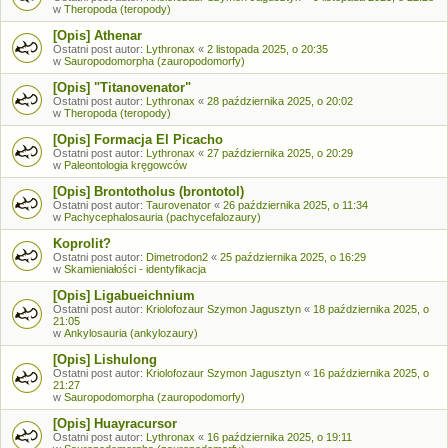
w
Theropoda (teropody)
[Opis] Athenar
Ostatni post autor:
Lythronax
«
2 listopada 2025, o 20:35
w
Sauropodomorpha (zauropodomorfy)
[Opis] "Titanovenator"
Ostatni post autor:
Lythronax
«
28 października 2025, o 20:02
w
Theropoda (teropody)
[Opis] Formacja El Picacho
Ostatni post autor:
Lythronax
«
27 października 2025, o 20:29
w
Paleontologia kręgowców
[Opis] Brontotholus (brontotol)
Ostatni post autor:
Taurovenator
«
26 października 2025, o 11:34
w
Pachycephalosauria (pachycefalozaury)
Koprolit?
Ostatni post autor:
Dimetrodon2
«
25 października 2025, o 16:29
w
Skamieniałości - identyfikacja
[Opis] Ligabueichnium
Ostatni post autor:
Kriolofozaur Szymon Jagusztyn
«
18 października 2025, o
21:05
w
Ankylosauria (ankylozaury)
[Opis] Lishulong
Ostatni post autor:
Kriolofozaur Szymon Jagusztyn
«
16 października 2025, o
21:27
w
Sauropodomorpha (zauropodomorfy)
[Opis] Huayracursor
Ostatni post autor:
Lythronax
«
16 października 2025, o 19:11