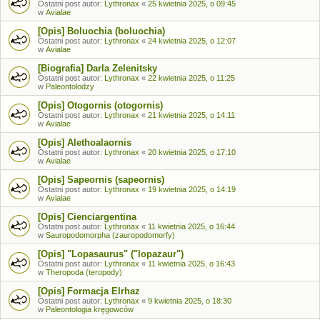
Ostatni post autor:
Lythronax
«
25 kwietnia 2025, o 09:45
w
Avialae
[Opis] Boluochia (boluochia)
Ostatni post autor:
Lythronax
«
24 kwietnia 2025, o 12:07
w
Avialae
[Biografia] Darla Zelenitsky
Ostatni post autor:
Lythronax
«
22 kwietnia 2025, o 11:25
w
Paleontolodzy
[Opis] Otogornis (otogornis)
Ostatni post autor:
Lythronax
«
21 kwietnia 2025, o 14:11
w
Avialae
[Opis] Alethoalaornis
Ostatni post autor:
Lythronax
«
20 kwietnia 2025, o 17:10
w
Avialae
[Opis] Sapeornis (sapeornis)
Ostatni post autor:
Lythronax
«
19 kwietnia 2025, o 14:19
w
Avialae
[Opis] Cienciargentina
Ostatni post autor:
Lythronax
«
11 kwietnia 2025, o 16:44
w
Sauropodomorpha (zauropodomorfy)
[Opis] "Lopasaurus" ("lopazaur")
Ostatni post autor:
Lythronax
«
11 kwietnia 2025, o 16:43
w
Theropoda (teropody)
[Opis] Formacja Elrhaz
Ostatni post autor:
Lythronax
«
9 kwietnia 2025, o 18:30
w
Paleontologia kręgowców