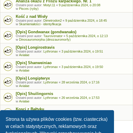
Analiza okazu z Fliszu karpackiego. Nr. 1
Ostatni post autor:
Motyl.11
«
9 października 2024, o 20:08
w
Pisces (ryby)
Kość z nad Wisły
Ostatni post autor:
Dimetrodon2
«
9 października 2024, o 18:45
w
Skamieniałości - identyfikacja
[Opis] Gondwanax (gondwanaks)
Ostatni post autor:
Taurovenator
«
5 października 2024, o 12:13
w
Dinosauromorpha (dinozauromorfy)
[Opis] Longirostravis
Ostatni post autor:
Lythronax
«
3 października 2024, o 19:51
w
Avialae
[Opis] Shanweiniao
Ostatni post autor:
Lythronax
«
3 października 2024, o 19:50
w
Avialae
[Opis] Longipteryx
Ostatni post autor:
Lythronax
«
28 września 2024, o 17:16
w
Avialae
[Opis] Shuilingornis
Ostatni post autor:
Lythronax
«
26 września 2024, o 17:53
w
Avialae
Kosci z Bałtyku
Ostatni post autor:
Bozia
«
26 września 2024, o 09:05
w
Skamieniałości - identyfikacja
Strona ta używa plików cookies (tzw. ciasteczka)
w celach statystycznych, reklamowych oraz