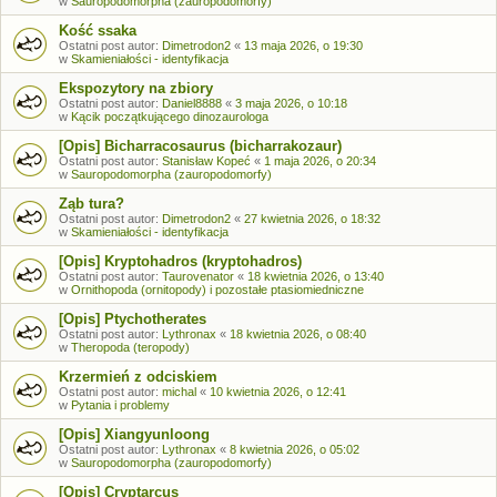
w
Sauropodomorpha (zauropodomorfy)
Kość ssaka
Ostatni post autor:
Dimetrodon2
«
13 maja 2026, o 19:30
w
Skamieniałości - identyfikacja
Ekspozytory na zbiory
Ostatni post autor:
Daniel8888
«
3 maja 2026, o 10:18
w
Kącik początkującego dinozaurologa
[Opis] Bicharracosaurus (bicharrakozaur)
Ostatni post autor:
Stanisław Kopeć
«
1 maja 2026, o 20:34
w
Sauropodomorpha (zauropodomorfy)
Ząb tura?
Ostatni post autor:
Dimetrodon2
«
27 kwietnia 2026, o 18:32
w
Skamieniałości - identyfikacja
[Opis] Kryptohadros (kryptohadros)
Ostatni post autor:
Taurovenator
«
18 kwietnia 2026, o 13:40
w
Ornithopoda (ornitopody) i pozostałe ptasiomiedniczne
[Opis] Ptychotherates
Ostatni post autor:
Lythronax
«
18 kwietnia 2026, o 08:40
w
Theropoda (teropody)
Krzermień z odciskiem
Ostatni post autor:
michal
«
10 kwietnia 2026, o 12:41
w
Pytania i problemy
[Opis] Xiangyunloong
Ostatni post autor:
Lythronax
«
8 kwietnia 2026, o 05:02
w
Sauropodomorpha (zauropodomorfy)
[Opis] Cryptarcus