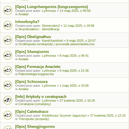
[Opis] Longchengornis (longczengornis)
Ostatni post autor:
Lythronax
«
13 maja 2025, o 09:58
w
Avialae
Ichnofosylia?
Ostatni post autor:
Dimetrodon2
«
12 maja 2025, o 18:08
w
Skamieniałości - identyfikacja
[Opis] Obelignathus
Ostatni post autor:
Kamil Kamiński
«
8 maja 2025, o 20:57
w
Ornithopoda (ornitopody) i pozostałe ptasiomiedniczne
[Opis] Shenqiornis
Ostatni post autor:
Lythronax
«
8 maja 2025, o 06:41
w
Avialae
[Opis] Formacja Anacleto
Ostatni post autor:
Lythronax
«
6 maja 2025, o 21:36
w
Paleontologia kręgowców
[Opis] Schizooura
Ostatni post autor:
Lythronax
«
1 maja 2025, o 10:06
w
Avialae
[Info] Artykuły o ceratopsach
Ostatni post autor:
Lythronax
«
27 kwietnia 2025, o 16:25
w
Ceratopsia (ceratopsy)
[Opis] Caletodraco
Ostatni post autor:
Kriolofozaur Szymon Jagusztyn
«
27 kwietnia 2025, o 12:15
w
Theropoda (teropody)
[Opis] Shengjingornis