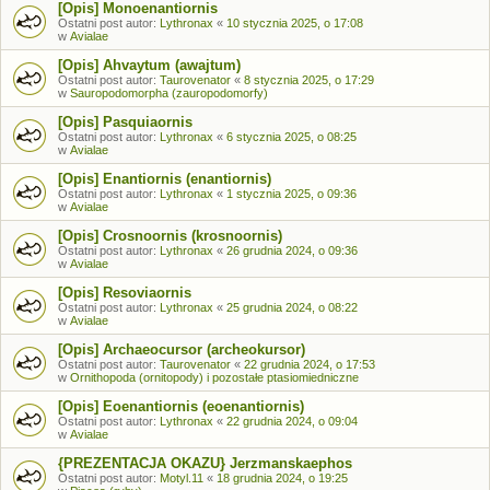
[Opis] Monoenantiornis
Ostatni post autor:
Lythronax
«
10 stycznia 2025, o 17:08
w
Avialae
[Opis] Ahvaytum (awajtum)
Ostatni post autor:
Taurovenator
«
8 stycznia 2025, o 17:29
w
Sauropodomorpha (zauropodomorfy)
[Opis] Pasquiaornis
Ostatni post autor:
Lythronax
«
6 stycznia 2025, o 08:25
w
Avialae
[Opis] Enantiornis (enantiornis)
Ostatni post autor:
Lythronax
«
1 stycznia 2025, o 09:36
w
Avialae
[Opis] Crosnoornis (krosnoornis)
Ostatni post autor:
Lythronax
«
26 grudnia 2024, o 09:36
w
Avialae
[Opis] Resoviaornis
Ostatni post autor:
Lythronax
«
25 grudnia 2024, o 08:22
w
Avialae
[Opis] Archaeocursor (archeokursor)
Ostatni post autor:
Taurovenator
«
22 grudnia 2024, o 17:53
w
Ornithopoda (ornitopody) i pozostałe ptasiomiedniczne
[Opis] Eoenantiornis (eoenantiornis)
Ostatni post autor:
Lythronax
«
22 grudnia 2024, o 09:04
w
Avialae
{PREZENTACJA OKAZU} Jerzmanskaephos
Ostatni post autor:
Motyl.11
«
18 grudnia 2024, o 19:25