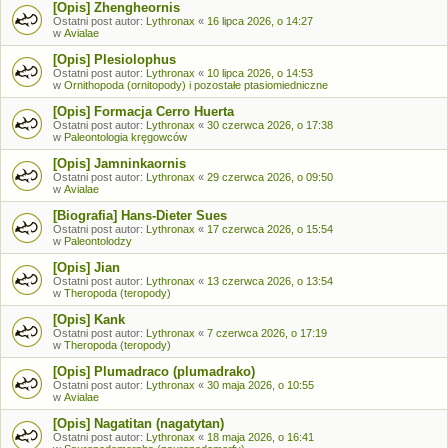
[Opis] Zhengheornis
Ostatni post autor:
Lythronax
«
16 lipca 2026, o 14:27
w
Avialae
[Opis] Plesiolophus
Ostatni post autor:
Lythronax
«
10 lipca 2026, o 14:53
w
Ornithopoda (ornitopody) i pozostałe ptasiomiedniczne
[Opis] Formacja Cerro Huerta
Ostatni post autor:
Lythronax
«
30 czerwca 2026, o 17:38
w
Paleontologia kręgowców
[Opis] Jamninkaornis
Ostatni post autor:
Lythronax
«
29 czerwca 2026, o 09:50
w
Avialae
[Biografia] Hans-Dieter Sues
Ostatni post autor:
Lythronax
«
17 czerwca 2026, o 15:54
w
Paleontolodzy
[Opis] Jian
Ostatni post autor:
Lythronax
«
13 czerwca 2026, o 13:54
w
Theropoda (teropody)
[Opis] Kank
Ostatni post autor:
Lythronax
«
7 czerwca 2026, o 17:19
w
Theropoda (teropody)
[Opis] Plumadraco (plumadrako)
Ostatni post autor:
Lythronax
«
30 maja 2026, o 10:55
w
Avialae
[Opis] Nagatitan (nagatytan)
Ostatni post autor:
Lythronax
«
18 maja 2026, o 16:41