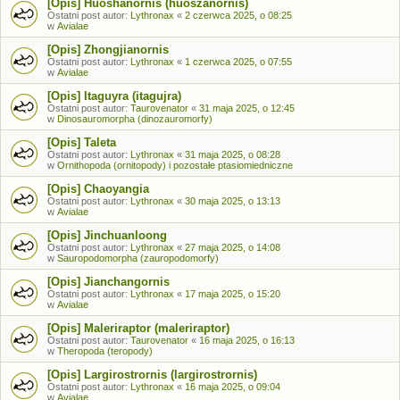
[Opis] Huoshanornis (huoszanornis)
Ostatni post autor:
Lythronax
«
2 czerwca 2025, o 08:25
w
Avialae
[Opis] Zhongjianornis
Ostatni post autor:
Lythronax
«
1 czerwca 2025, o 07:55
w
Avialae
[Opis] Itaguyra (itagujra)
Ostatni post autor:
Taurovenator
«
31 maja 2025, o 12:45
w
Dinosauromorpha (dinozauromorfy)
[Opis] Taleta
Ostatni post autor:
Lythronax
«
31 maja 2025, o 08:28
w
Ornithopoda (ornitopody) i pozostałe ptasiomiedniczne
[Opis] Chaoyangia
Ostatni post autor:
Lythronax
«
30 maja 2025, o 13:13
w
Avialae
[Opis] Jinchuanloong
Ostatni post autor:
Lythronax
«
27 maja 2025, o 14:08
w
Sauropodomorpha (zauropodomorfy)
[Opis] Jianchangornis
Ostatni post autor:
Lythronax
«
17 maja 2025, o 15:20
w
Avialae
[Opis] Maleriraptor (maleriraptor)
Ostatni post autor:
Taurovenator
«
16 maja 2025, o 16:13
w
Theropoda (teropody)
[Opis] Largirostrornis (largirostrornis)
Ostatni post autor:
Lythronax
«
16 maja 2025, o 09:04
w
Avialae