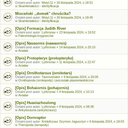
Ostatni post autor:
Motyl.11
«
26 listopada 2024, o 18:51
w
Skamieniałości - identyfikacja
Mioceński ,,domek" chruścika?
Ostatni post autor:
Motyl.11
«
26 listopada 2024, o 18:45
w
Skamieniałości - identyfikacja
[Opis] Formacja Judith River
Ostatni post autor:
Lythronax
«
23 listopada 2024, o 19:52
w
Paleontologia kręgowców
[Opis] Navaornis (nawaornis)
Ostatni post autor:
Lythronax
«
14 listopada 2024, o 20:15
w
Avialae
[Opis] Protopteryx (protopteryks)
Ostatni post autor:
Lythronax
«
11 listopada 2024, o 22:47
w
Avialae
[Opis] Ornithotarsus (ornitotars)
Ostatni post autor:
Taurovenator
«
9 listopada 2024, o 20:05
w
Ornithopoda (ornitopody) i pozostałe ptasiomiedniczne
[Opis] Bohaiornis (pohajornis)
Ostatni post autor:
Lythronax
«
9 listopada 2024, o 10:13
w
Avialae
[Opis] Huaxiazhoulong
Ostatni post autor:
Lythronax
«
9 listopada 2024, o 08:38
w
Ankylosauria (ankylozaury)
[Opis] Dornraptor
Ostatni post autor:
Kriolofozaur Szymon Jagusztyn
«
6 listopada 2024, o 18:03
w
Theropoda (teropody)