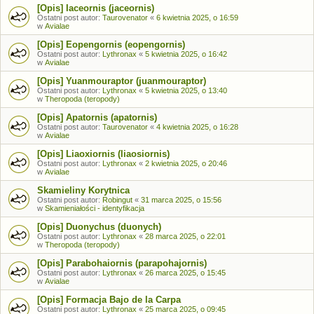
[Opis] Iaceornis (jaceornis)
Ostatni post autor:
Taurovenator
«
6 kwietnia 2025, o 16:59
w
Avialae
[Opis] Eopengornis (eopengornis)
Ostatni post autor:
Lythronax
«
5 kwietnia 2025, o 16:42
w
Avialae
[Opis] Yuanmouraptor (juanmouraptor)
Ostatni post autor:
Lythronax
«
5 kwietnia 2025, o 13:40
w
Theropoda (teropody)
[Opis] Apatornis (apatornis)
Ostatni post autor:
Taurovenator
«
4 kwietnia 2025, o 16:28
w
Avialae
[Opis] Liaoxiornis (liaosiornis)
Ostatni post autor:
Lythronax
«
2 kwietnia 2025, o 20:46
w
Avialae
Skamieliny Korytnica
Ostatni post autor:
Robingut
«
31 marca 2025, o 15:56
w
Skamieniałości - identyfikacja
[Opis] Duonychus (duonych)
Ostatni post autor:
Lythronax
«
28 marca 2025, o 22:01
w
Theropoda (teropody)
[Opis] Parabohaiornis (parapohajornis)
Ostatni post autor:
Lythronax
«
26 marca 2025, o 15:45
w
Avialae
[Opis] Formacja Bajo de la Carpa
Ostatni post autor:
Lythronax
«
25 marca 2025, o 09:45