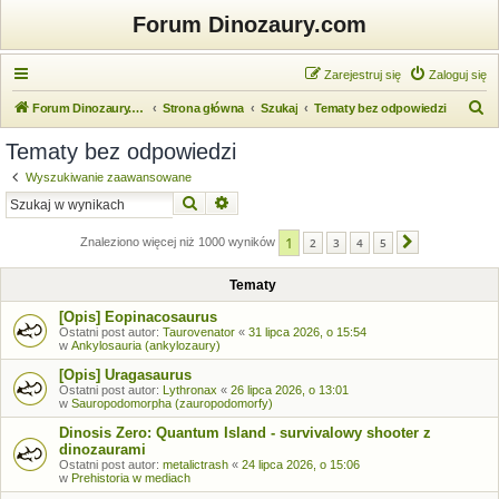
Forum Dinozaury.com
Zarejestruj się
Zaloguj się
S
Forum Dinozaury.com
Strona główna
Szukaj
Tematy bez odpowiedzi
z
Tematy bez odpowiedzi
u
Wyszukiwanie zaawansowane
k
Szukaj
Wyszukiwanie zaawansowane
a
1
j
Znaleziono więcej niż 1000 wyników
2
3
4
5
Następna
Tematy
[Opis] Eopinacosaurus
Ostatni post autor:
Taurovenator
«
31 lipca 2026, o 15:54
w
Ankylosauria (ankylozaury)
[Opis] Uragasaurus
Ostatni post autor:
Lythronax
«
26 lipca 2026, o 13:01
w
Sauropodomorpha (zauropodomorfy)
Dinosis Zero: Quantum Island - survivalowy shooter z
dinozaurami
Ostatni post autor:
metalictrash
«
24 lipca 2026, o 15:06
w
Prehistoria w mediach