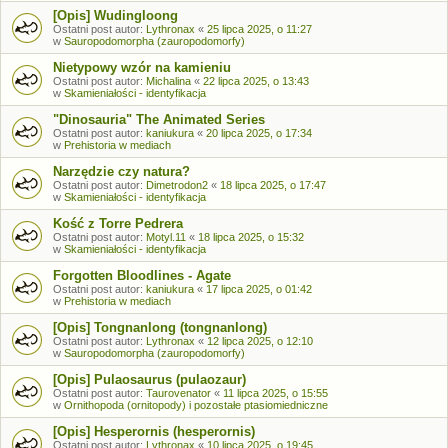
[Opis] Wudingloong
Ostatni post autor:
Lythronax
«
25 lipca 2025, o 11:27
w
Sauropodomorpha (zauropodomorfy)
Nietypowy wzór na kamieniu
Ostatni post autor:
Michalina
«
22 lipca 2025, o 13:43
w
Skamieniałości - identyfikacja
"Dinosauria" The Animated Series
Ostatni post autor:
kaniukura
«
20 lipca 2025, o 17:34
w
Prehistoria w mediach
Narzędzie czy natura?
Ostatni post autor:
Dimetrodon2
«
18 lipca 2025, o 17:47
w
Skamieniałości - identyfikacja
Kość z Torre Pedrera
Ostatni post autor:
Motyl.11
«
18 lipca 2025, o 15:32
w
Skamieniałości - identyfikacja
Forgotten Bloodlines - Agate
Ostatni post autor:
kaniukura
«
17 lipca 2025, o 01:42
w
Prehistoria w mediach
[Opis] Tongnanlong (tongnanlong)
Ostatni post autor:
Lythronax
«
12 lipca 2025, o 12:10
w
Sauropodomorpha (zauropodomorfy)
[Opis] Pulaosaurus (pulaozaur)
Ostatni post autor:
Taurovenator
«
11 lipca 2025, o 15:55
w
Ornithopoda (ornitopody) i pozostałe ptasiomiedniczne
[Opis] Hesperornis (hesperornis)
Ostatni post autor:
Lythronax
«
10 lipca 2025, o 19:45