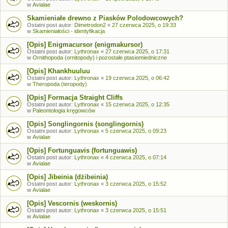
w
Avialae
Skamieniałe drewno z Piasków Polodowcowych?
Ostatni post autor:
Dimetrodon2
«
27 czerwca 2025, o 19:33
w
Skamieniałości - identyfikacja
[Opis] Enigmacursor (enigmakursor)
Ostatni post autor:
Lythronax
«
27 czerwca 2025, o 17:31
w
Ornithopoda (ornitopody) i pozostałe ptasiomiedniczne
[Opis] Khankhuuluu
Ostatni post autor:
Lythronax
«
19 czerwca 2025, o 06:42
w
Theropoda (teropody)
[Opis] Formacja Straight Cliffs
Ostatni post autor:
Lythronax
«
15 czerwca 2025, o 12:35
w
Paleontologia kręgowców
[Opis] Songlingornis (songlingornis)
Ostatni post autor:
Lythronax
«
5 czerwca 2025, o 09:23
w
Avialae
[Opis] Fortunguavis (fortunguawis)
Ostatni post autor:
Lythronax
«
4 czerwca 2025, o 07:14
w
Avialae
[Opis] Jibeinia (dżibeinia)
Ostatni post autor:
Lythronax
«
3 czerwca 2025, o 15:52
w
Avialae
[Opis] Vescornis (weskornis)
Ostatni post autor:
Lythronax
«
3 czerwca 2025, o 15:51
w
Avialae