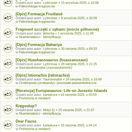
Ostatni post autor:
Lythronax
«
15 września 2025, o 16:08
w
Paleontologia kręgowców
[Opis] Formacja Fruitland
Ostatni post autor:
Lythronax
«
8 września 2025, o 20:09
w
Paleontologia kręgowców
Fragment szczęki z zębami (morze północne)
Ostatni post autor:
tletocha
«
1 września 2025, o 11:49
w
Skamieniałości - identyfikacja
[Opis] Formacja Bahariya
Ostatni post autor:
Lythronax
«
30 sierpnia 2025, o 09:33
w
Paleontologia kręgowców
[Opis] Huashanosaurus (huaszanozaur)
Ostatni post autor:
Lythronax
«
28 sierpnia 2025, o 21:25
w
Sauropodomorpha (zauropodomorfy)
[Opis] Istiorachis (istiorachis)
Ostatni post autor:
Taurovenator
«
24 sierpnia 2025, o 16:48
w
Ornithopoda (ornitopody) i pozostałe ptasiomiedniczne
[Recenzja] Europasaurus: Life on Jurassic Islands
Ostatni post autor:
kaniukura
«
16 sierpnia 2025, o 03:00
w
Prehistoria w mediach
Kręgosłup?
Ostatni post autor:
Motyl.11
«
15 sierpnia 2025, o 21:57
w
Skamieniałości - identyfikacja
Dear Fauna
Ostatni post autor:
kaniukura
«
15 sierpnia 2025, o 04:14
w
Prehistoria w mediach