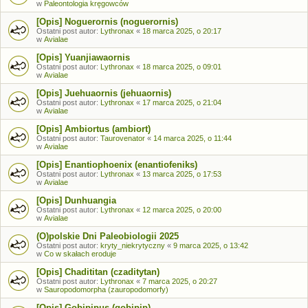
w
Paleontologia kręgowców
[Opis] Noguerornis (noguerornis)
Ostatni post autor:
Lythronax
«
18 marca 2025, o 20:17
w
Avialae
[Opis] Yuanjiawaornis
Ostatni post autor:
Lythronax
«
18 marca 2025, o 09:01
w
Avialae
[Opis] Juehuaornis (jehuaornis)
Ostatni post autor:
Lythronax
«
17 marca 2025, o 21:04
w
Avialae
[Opis] Ambiortus (ambiort)
Ostatni post autor:
Taurovenator
«
14 marca 2025, o 11:44
w
Avialae
[Opis] Enantiophoenix (enantiofeniks)
Ostatni post autor:
Lythronax
«
13 marca 2025, o 17:53
w
Avialae
[Opis] Dunhuangia
Ostatni post autor:
Lythronax
«
12 marca 2025, o 20:00
w
Avialae
(O)polskie Dni Paleobiologii 2025
Ostatni post autor:
kryty_niekrytyczny
«
9 marca 2025, o 13:42
w
Co w skałach eroduje
[Opis] Chadititan (czaditytan)
Ostatni post autor:
Lythronax
«
7 marca 2025, o 20:27
w
Sauropodomorpha (zauropodomorfy)
[Opis] Gobipipus (gobipip)