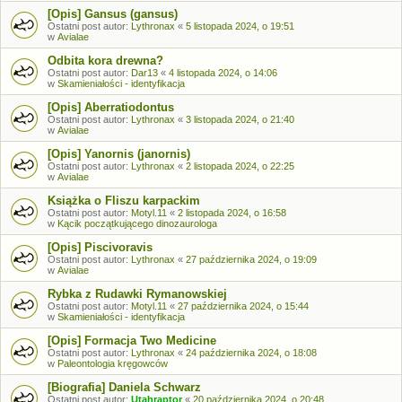
[Opis] Gansus (gansus)
Ostatni post autor:
Lythronax
«
5 listopada 2024, o 19:51
w
Avialae
Odbita kora drewna?
Ostatni post autor:
Dar13
«
4 listopada 2024, o 14:06
w
Skamieniałości - identyfikacja
[Opis] Aberratiodontus
Ostatni post autor:
Lythronax
«
3 listopada 2024, o 21:40
w
Avialae
[Opis] Yanornis (janornis)
Ostatni post autor:
Lythronax
«
2 listopada 2024, o 22:25
w
Avialae
Książka o Fliszu karpackim
Ostatni post autor:
Motyl.11
«
2 listopada 2024, o 16:58
w
Kącik początkującego dinozaurologa
[Opis] Piscivoravis
Ostatni post autor:
Lythronax
«
27 października 2024, o 19:09
w
Avialae
Rybka z Rudawki Rymanowskiej
Ostatni post autor:
Motyl.11
«
27 października 2024, o 15:44
w
Skamieniałości - identyfikacja
[Opis] Formacja Two Medicine
Ostatni post autor:
Lythronax
«
24 października 2024, o 18:08
w
Paleontologia kręgowców
[Biografia] Daniela Schwarz
Ostatni post autor:
Utahraptor
«
20 października 2024, o 20:48