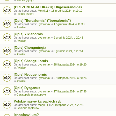
w
Pisces (ryby)
{PREZENTACJA OKAZU} Oligoserranoides
Ostatni post autor:
Motyl.11
«
18 grudnia 2024, o 19:10
w
Pisces (ryby)
[Opis] "Borealornis" ("borealornis")
Ostatni post autor:
Lythronax
«
17 grudnia 2024, o 11:33
w
Avialae
[Opis] Yixianornis
Ostatni post autor:
Lythronax
«
9 grudnia 2024, o 20:43
w
Avialae
[Opis] Chongmingia
Ostatni post autor:
Lythronax
«
8 grudnia 2024, o 20:51
w
Avialae
[Opis] Changzuiornis
Ostatni post autor:
Lythronax
«
28 listopada 2024, o 19:20
w
Avialae
[Opis] Neuquenornis
Ostatni post autor:
Lythronax
«
27 listopada 2024, o 20:26
w
Avialae
[Opis] Dysganus
Ostatni post autor:
Lythronax
«
27 listopada 2024, o 17:36
w
Ceratopsia (ceratopsy)
Polskie nazwy karpackich ryb
Ostatni post autor:
Motyl.11
«
26 listopada 2024, o 20:40
w
Gniazdo raptorów
Ichnofosylium?