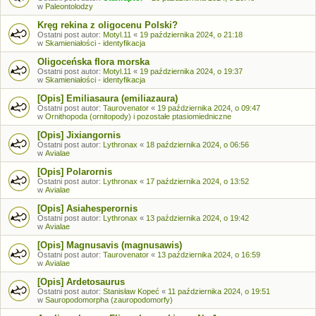
w
Paleontolodzy
Kręg rekina z oligocenu Polski?
Ostatni post autor:
Motyl.11
«
19 października 2024, o 21:18
w
Skamieniałości - identyfikacja
Oligoceńska flora morska
Ostatni post autor:
Motyl.11
«
19 października 2024, o 19:37
w
Skamieniałości - identyfikacja
[Opis] Emiliasaura (emiliazaura)
Ostatni post autor:
Taurovenator
«
19 października 2024, o 09:47
w
Ornithopoda (ornitopody) i pozostałe ptasiomiedniczne
[Opis] Jixiangornis
Ostatni post autor:
Lythronax
«
18 października 2024, o 06:56
w
Avialae
[Opis] Polarornis
Ostatni post autor:
Lythronax
«
17 października 2024, o 13:52
w
Avialae
[Opis] Asiahesperornis
Ostatni post autor:
Lythronax
«
13 października 2024, o 19:42
w
Avialae
[Opis] Magnusavis (magnusawis)
Ostatni post autor:
Taurovenator
«
13 października 2024, o 16:59
w
Avialae
[Opis] Ardetosaurus
Ostatni post autor:
Stanisław Kopeć
«
11 października 2024, o 19:51
w
Sauropodomorpha (zauropodomorfy)