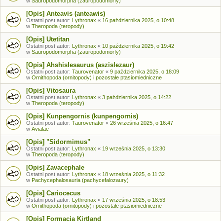
w
Sauropodomorpha (zauropodomorfy)
[Opis] Anteavis (anteawis)
Ostatni post autor:
Lythronax
«
16 października 2025, o 10:48
w
Theropoda (teropody)
[Opis] Utetitan
Ostatni post autor:
Lythronax
«
10 października 2025, o 19:42
w
Sauropodomorpha (zauropodomorfy)
[Opis] Ahshislesaurus (aszislezaur)
Ostatni post autor:
Taurovenator
«
9 października 2025, o 18:09
w
Ornithopoda (ornitopody) i pozostałe ptasiomiedniczne
[Opis] Vitosaura
Ostatni post autor:
Lythronax
«
3 października 2025, o 14:22
w
Theropoda (teropody)
[Opis] Kunpengornis (kunpengornis)
Ostatni post autor:
Taurovenator
«
26 września 2025, o 16:47
w
Avialae
[Opis] "Sidormimus"
Ostatni post autor:
Lythronax
«
19 września 2025, o 13:30
w
Theropoda (teropody)
[Opis] Zavacephale
Ostatni post autor:
Lythronax
«
18 września 2025, o 11:32
w
Pachycephalosauria (pachycefalozaury)
[Opis] Cariocecus
Ostatni post autor:
Lythronax
«
17 września 2025, o 18:53
w
Ornithopoda (ornitopody) i pozostałe ptasiomiedniczne
[Opis] Formacja Kirtland