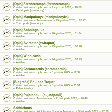
[Opis] Ferenceratops (ferenceratops)
Ostatni post autor:
Lythronax
«
9 stycznia 2026, o 10:58
w
Ceratopsia (ceratopsy)
[Opis] Manipulonyx (manipulonyks)
Ostatni post autor:
Taurovenator
«
29 grudnia 2025, o 20:22
w
Theropoda (teropody)
[Opis] Sobniogallus
Ostatni post autor:
Lythronax
«
26 grudnia 2025, o 11:04
w
Avialae
[Opis] Aviraptor (awiraptor)
Ostatni post autor:
Lythronax
«
25 grudnia 2025, o 08:28
w
Avialae
[Opis] Winnicavis
Ostatni post autor:
Lythronax
«
24 grudnia 2025, o 07:49
w
Avialae
[Opis] Chromeornis (chromeornis)
Ostatni post autor:
Lythronax
«
8 grudnia 2025, o 12:32
w
Avialae
[Biografia] Philippe Taquet
Ostatni post autor:
Lythronax
«
3 grudnia 2025, o 21:51
w
Paleontolodzy
[Opis] Pujatopouli (pujatopouli)
Ostatni post autor:
Taurovenator
«
21 listopada 2025, o 20:46
w
Avialae
Salfitichnus
Ostatni post autor:
Kriolofozaur Szymon Jagusztyn
«
9 listopada 2025, o 22:28