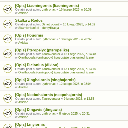
[Opis] Liaoningornis (liaoningornis)
Ostatni post autor:
Lythronax
«
16 lutego 2025, o 20:39
w
Avialae
Skałka z Rodos
Ostatni post autor:
Dimetrodon2
«
15 lutego 2025, o 14:52
w
Skamieniałości - identyfikacja
[Opis] Houornis
Ostatni post autor:
Lythronax
«
13 lutego 2025, o 20:32
w
Avialae
[Opis] Pteropelyx (pteropeliks)
Ostatni post autor:
Taurovenator
«
13 lutego 2025, o 14:48
w
Ornithopoda (ornitopody) i pozostałe ptasiomiedniczne
[Opis] Diclonius (diklon)
Ostatni post autor:
Taurovenator
«
13 lutego 2025, o 13:46
w
Ornithopoda (ornitopody) i pozostałe ptasiomiedniczne
[Opis] Xinghaiornis (singhajornis)
Ostatni post autor:
Lythronax
«
12 lutego 2025, o 23:04
w
Avialae
[Opis] Neobohaiornis (neopohajornis)
Ostatni post autor:
Taurovenator
«
9 lutego 2025, o 13:53
w
Avialae
[Opis] Dingavis (dingawis)
Ostatni post autor:
Lythronax
«
8 lutego 2025, o 20:31
w
Avialae
[Opis] Linyiornis