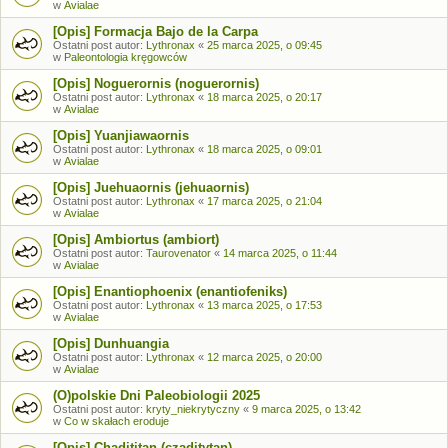
w
Avialae
[Opis] Formacja Bajo de la Carpa
Ostatni post autor:
Lythronax
«
25 marca 2025, o 09:45
w
Paleontologia kręgowców
[Opis] Noguerornis (noguerornis)
Ostatni post autor:
Lythronax
«
18 marca 2025, o 20:17
w
Avialae
[Opis] Yuanjiawaornis
Ostatni post autor:
Lythronax
«
18 marca 2025, o 09:01
w
Avialae
[Opis] Juehuaornis (jehuaornis)
Ostatni post autor:
Lythronax
«
17 marca 2025, o 21:04
w
Avialae
[Opis] Ambiortus (ambiort)
Ostatni post autor:
Taurovenator
«
14 marca 2025, o 11:44
w
Avialae
[Opis] Enantiophoenix (enantiofeniks)
Ostatni post autor:
Lythronax
«
13 marca 2025, o 17:53
w
Avialae
[Opis] Dunhuangia
Ostatni post autor:
Lythronax
«
12 marca 2025, o 20:00
w
Avialae
(O)polskie Dni Paleobiologii 2025
Ostatni post autor:
kryty_niekrytyczny
«
9 marca 2025, o 13:42
w
Co w skałach eroduje
[Opis] Chadititan (czaditytan)