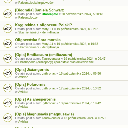
w
Paleontologia kręgowców
[Biografia] Daniela Schwarz
Ostatni post autor:
Utahraptor
«
20 października 2024, o 20:48
w
Paleontolodzy
Kręg rekina z oligocenu Polski?
Ostatni post autor:
Motyl.11
«
19 października 2024, o 21:18
w
Skamieniałości - identyfikacja
Oligoceńska flora morska
Ostatni post autor:
Motyl.11
«
19 października 2024, o 19:37
w
Skamieniałości - identyfikacja
[Opis] Emiliasaura (emiliazaura)
Ostatni post autor:
Taurovenator
«
19 października 2024, o 09:47
w
Ornithopoda (ornitopody) i pozostałe ptasiomiedniczne
[Opis] Jixiangornis
Ostatni post autor:
Lythronax
«
18 października 2024, o 06:56
w
Avialae
[Opis] Polarornis
Ostatni post autor:
Lythronax
«
17 października 2024, o 13:52
w
Avialae
[Opis] Asiahesperornis
Ostatni post autor:
Lythronax
«
13 października 2024, o 19:42
w
Avialae
[Opis] Magnusavis (magnusawis)
Ostatni post autor:
Taurovenator
«
13 października 2024, o 16:59
w
Avialae