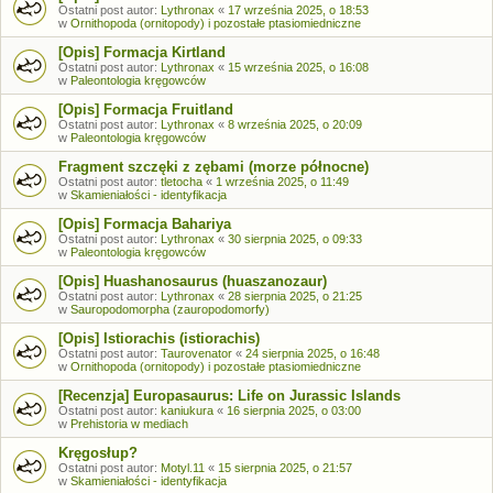
Ostatni post autor:
Lythronax
«
17 września 2025, o 18:53
w
Ornithopoda (ornitopody) i pozostałe ptasiomiedniczne
[Opis] Formacja Kirtland
Ostatni post autor:
Lythronax
«
15 września 2025, o 16:08
w
Paleontologia kręgowców
[Opis] Formacja Fruitland
Ostatni post autor:
Lythronax
«
8 września 2025, o 20:09
w
Paleontologia kręgowców
Fragment szczęki z zębami (morze północne)
Ostatni post autor:
tletocha
«
1 września 2025, o 11:49
w
Skamieniałości - identyfikacja
[Opis] Formacja Bahariya
Ostatni post autor:
Lythronax
«
30 sierpnia 2025, o 09:33
w
Paleontologia kręgowców
[Opis] Huashanosaurus (huaszanozaur)
Ostatni post autor:
Lythronax
«
28 sierpnia 2025, o 21:25
w
Sauropodomorpha (zauropodomorfy)
[Opis] Istiorachis (istiorachis)
Ostatni post autor:
Taurovenator
«
24 sierpnia 2025, o 16:48
w
Ornithopoda (ornitopody) i pozostałe ptasiomiedniczne
[Recenzja] Europasaurus: Life on Jurassic Islands
Ostatni post autor:
kaniukura
«
16 sierpnia 2025, o 03:00
w
Prehistoria w mediach
Kręgosłup?
Ostatni post autor:
Motyl.11
«
15 sierpnia 2025, o 21:57
w
Skamieniałości - identyfikacja