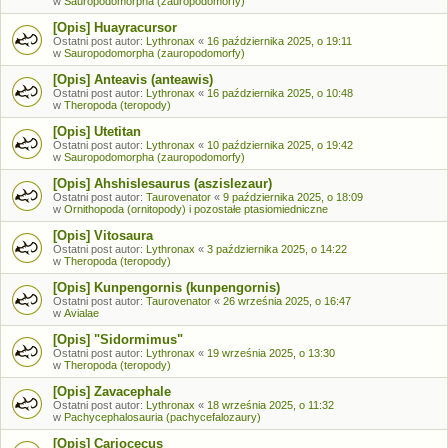
w
Sauropodomorpha (zauropodomorfy)
[Opis] Huayracursor
Ostatni post autor:
Lythronax
«
16 października 2025, o 19:11
w
Sauropodomorpha (zauropodomorfy)
[Opis] Anteavis (anteawis)
Ostatni post autor:
Lythronax
«
16 października 2025, o 10:48
w
Theropoda (teropody)
[Opis] Utetitan
Ostatni post autor:
Lythronax
«
10 października 2025, o 19:42
w
Sauropodomorpha (zauropodomorfy)
[Opis] Ahshislesaurus (aszislezaur)
Ostatni post autor:
Taurovenator
«
9 października 2025, o 18:09
w
Ornithopoda (ornitopody) i pozostałe ptasiomiedniczne
[Opis] Vitosaura
Ostatni post autor:
Lythronax
«
3 października 2025, o 14:22
w
Theropoda (teropody)
[Opis] Kunpengornis (kunpengornis)
Ostatni post autor:
Taurovenator
«
26 września 2025, o 16:47
w
Avialae
[Opis] "Sidormimus"
Ostatni post autor:
Lythronax
«
19 września 2025, o 13:30
w
Theropoda (teropody)
[Opis] Zavacephale
Ostatni post autor:
Lythronax
«
18 września 2025, o 11:32
w
Pachycephalosauria (pachycefalozaury)
[Opis] Cariocecus