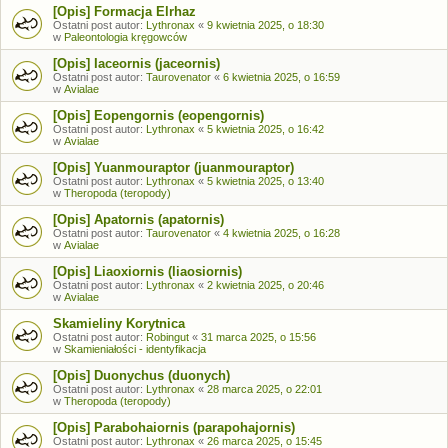
[Opis] Formacja Elrhaz
Ostatni post autor:
Lythronax
«
9 kwietnia 2025, o 18:30
w
Paleontologia kręgowców
[Opis] Iaceornis (jaceornis)
Ostatni post autor:
Taurovenator
«
6 kwietnia 2025, o 16:59
w
Avialae
[Opis] Eopengornis (eopengornis)
Ostatni post autor:
Lythronax
«
5 kwietnia 2025, o 16:42
w
Avialae
[Opis] Yuanmouraptor (juanmouraptor)
Ostatni post autor:
Lythronax
«
5 kwietnia 2025, o 13:40
w
Theropoda (teropody)
[Opis] Apatornis (apatornis)
Ostatni post autor:
Taurovenator
«
4 kwietnia 2025, o 16:28
w
Avialae
[Opis] Liaoxiornis (liaosiornis)
Ostatni post autor:
Lythronax
«
2 kwietnia 2025, o 20:46
w
Avialae
Skamieliny Korytnica
Ostatni post autor:
Robingut
«
31 marca 2025, o 15:56
w
Skamieniałości - identyfikacja
[Opis] Duonychus (duonych)
Ostatni post autor:
Lythronax
«
28 marca 2025, o 22:01
w
Theropoda (teropody)
[Opis] Parabohaiornis (parapohajornis)
Ostatni post autor:
Lythronax
«
26 marca 2025, o 15:45