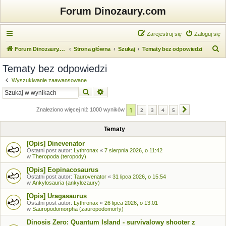
Forum Dinozaury.com
Zarejestruj się
Zaloguj się
S
Forum Dinozaury.com
Strona główna
Szukaj
Tematy bez odpowiedzi
z
Tematy bez odpowiedzi
u
Wyszukiwanie zaawansowane
k
Szukaj
Wyszukiwanie zaawansowane
a
1
j
Znaleziono więcej niż 1000 wyników
2
3
4
5
Następna
Tematy
[Opis] Dinevenator
Ostatni post autor:
Lythronax
«
7 sierpnia 2026, o 11:42
w
Theropoda (teropody)
[Opis] Eopinacosaurus
Ostatni post autor:
Taurovenator
«
31 lipca 2026, o 15:54
w
Ankylosauria (ankylozaury)
[Opis] Uragasaurus
Ostatni post autor:
Lythronax
«
26 lipca 2026, o 13:01
w
Sauropodomorpha (zauropodomorfy)
Dinosis Zero: Quantum Island - survivalowy shooter z