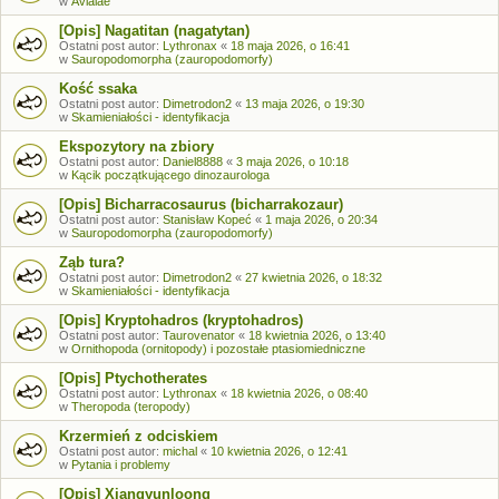
w
Avialae
[Opis] Nagatitan (nagatytan)
Ostatni post autor:
Lythronax
«
18 maja 2026, o 16:41
w
Sauropodomorpha (zauropodomorfy)
Kość ssaka
Ostatni post autor:
Dimetrodon2
«
13 maja 2026, o 19:30
w
Skamieniałości - identyfikacja
Ekspozytory na zbiory
Ostatni post autor:
Daniel8888
«
3 maja 2026, o 10:18
w
Kącik początkującego dinozaurologa
[Opis] Bicharracosaurus (bicharrakozaur)
Ostatni post autor:
Stanisław Kopeć
«
1 maja 2026, o 20:34
w
Sauropodomorpha (zauropodomorfy)
Ząb tura?
Ostatni post autor:
Dimetrodon2
«
27 kwietnia 2026, o 18:32
w
Skamieniałości - identyfikacja
[Opis] Kryptohadros (kryptohadros)
Ostatni post autor:
Taurovenator
«
18 kwietnia 2026, o 13:40
w
Ornithopoda (ornitopody) i pozostałe ptasiomiedniczne
[Opis] Ptychotherates
Ostatni post autor:
Lythronax
«
18 kwietnia 2026, o 08:40
w
Theropoda (teropody)
Krzermień z odciskiem
Ostatni post autor:
michal
«
10 kwietnia 2026, o 12:41
w
Pytania i problemy
[Opis] Xiangyunloong