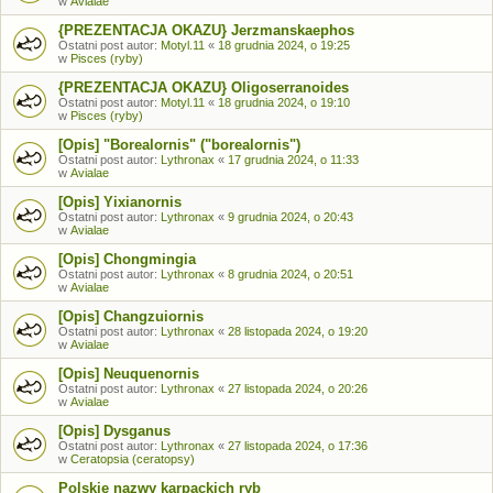
w
Avialae
{PREZENTACJA OKAZU} Jerzmanskaephos
Ostatni post autor:
Motyl.11
«
18 grudnia 2024, o 19:25
w
Pisces (ryby)
{PREZENTACJA OKAZU} Oligoserranoides
Ostatni post autor:
Motyl.11
«
18 grudnia 2024, o 19:10
w
Pisces (ryby)
[Opis] "Borealornis" ("borealornis")
Ostatni post autor:
Lythronax
«
17 grudnia 2024, o 11:33
w
Avialae
[Opis] Yixianornis
Ostatni post autor:
Lythronax
«
9 grudnia 2024, o 20:43
w
Avialae
[Opis] Chongmingia
Ostatni post autor:
Lythronax
«
8 grudnia 2024, o 20:51
w
Avialae
[Opis] Changzuiornis
Ostatni post autor:
Lythronax
«
28 listopada 2024, o 19:20
w
Avialae
[Opis] Neuquenornis
Ostatni post autor:
Lythronax
«
27 listopada 2024, o 20:26
w
Avialae
[Opis] Dysganus
Ostatni post autor:
Lythronax
«
27 listopada 2024, o 17:36
w
Ceratopsia (ceratopsy)
Polskie nazwy karpackich ryb