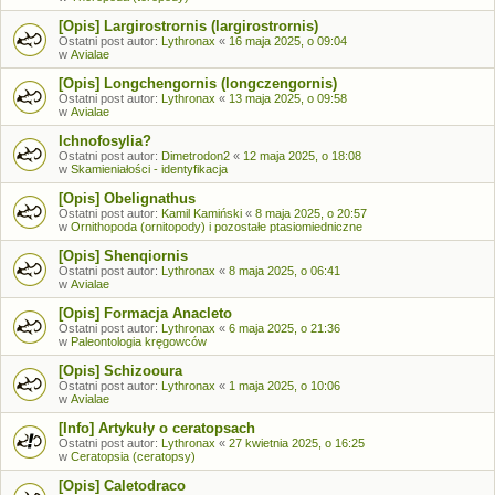
[Opis] Largirostrornis (largirostrornis)
Ostatni post autor:
Lythronax
«
16 maja 2025, o 09:04
w
Avialae
[Opis] Longchengornis (longczengornis)
Ostatni post autor:
Lythronax
«
13 maja 2025, o 09:58
w
Avialae
Ichnofosylia?
Ostatni post autor:
Dimetrodon2
«
12 maja 2025, o 18:08
w
Skamieniałości - identyfikacja
[Opis] Obelignathus
Ostatni post autor:
Kamil Kamiński
«
8 maja 2025, o 20:57
w
Ornithopoda (ornitopody) i pozostałe ptasiomiedniczne
[Opis] Shenqiornis
Ostatni post autor:
Lythronax
«
8 maja 2025, o 06:41
w
Avialae
[Opis] Formacja Anacleto
Ostatni post autor:
Lythronax
«
6 maja 2025, o 21:36
w
Paleontologia kręgowców
[Opis] Schizooura
Ostatni post autor:
Lythronax
«
1 maja 2025, o 10:06
w
Avialae
[Info] Artykuły o ceratopsach
Ostatni post autor:
Lythronax
«
27 kwietnia 2025, o 16:25
w
Ceratopsia (ceratopsy)
[Opis] Caletodraco