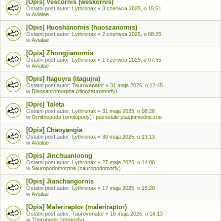
[Opis] Vescornis (weskornis)
Ostatni post autor:
Lythronax
«
3 czerwca 2025, o 15:51
w
Avialae
[Opis] Huoshanornis (huoszanornis)
Ostatni post autor:
Lythronax
«
2 czerwca 2025, o 08:25
w
Avialae
[Opis] Zhongjianornis
Ostatni post autor:
Lythronax
«
1 czerwca 2025, o 07:55
w
Avialae
[Opis] Itaguyra (itagujra)
Ostatni post autor:
Taurovenator
«
31 maja 2025, o 12:45
w
Dinosauromorpha (dinozauromorfy)
[Opis] Taleta
Ostatni post autor:
Lythronax
«
31 maja 2025, o 08:28
w
Ornithopoda (ornitopody) i pozostałe ptasiomiedniczne
[Opis] Chaoyangia
Ostatni post autor:
Lythronax
«
30 maja 2025, o 13:13
w
Avialae
[Opis] Jinchuanloong
Ostatni post autor:
Lythronax
«
27 maja 2025, o 14:08
w
Sauropodomorpha (zauropodomorfy)
[Opis] Jianchangornis
Ostatni post autor:
Lythronax
«
17 maja 2025, o 15:20
w
Avialae
[Opis] Maleriraptor (maleriraptor)
Ostatni post autor:
Taurovenator
«
16 maja 2025, o 16:13
w
Theropoda (teropody)