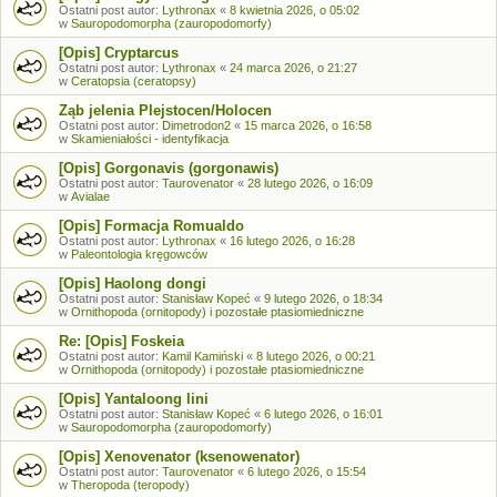
Ostatni post autor:
Lythronax
«
8 kwietnia 2026, o 05:02
w
Sauropodomorpha (zauropodomorfy)
[Opis] Cryptarcus
Ostatni post autor:
Lythronax
«
24 marca 2026, o 21:27
w
Ceratopsia (ceratopsy)
Ząb jelenia Plejstocen/Holocen
Ostatni post autor:
Dimetrodon2
«
15 marca 2026, o 16:58
w
Skamieniałości - identyfikacja
[Opis] Gorgonavis (gorgonawis)
Ostatni post autor:
Taurovenator
«
28 lutego 2026, o 16:09
w
Avialae
[Opis] Formacja Romualdo
Ostatni post autor:
Lythronax
«
16 lutego 2026, o 16:28
w
Paleontologia kręgowców
[Opis] Haolong dongi
Ostatni post autor:
Stanisław Kopeć
«
9 lutego 2026, o 18:34
w
Ornithopoda (ornitopody) i pozostałe ptasiomiedniczne
Re: [Opis] Foskeia
Ostatni post autor:
Kamil Kamiński
«
8 lutego 2026, o 00:21
w
Ornithopoda (ornitopody) i pozostałe ptasiomiedniczne
[Opis] Yantaloong lini
Ostatni post autor:
Stanisław Kopeć
«
6 lutego 2026, o 16:01
w
Sauropodomorpha (zauropodomorfy)
[Opis] Xenovenator (ksenowenator)
Ostatni post autor:
Taurovenator
«
6 lutego 2026, o 15:54
w
Theropoda (teropody)