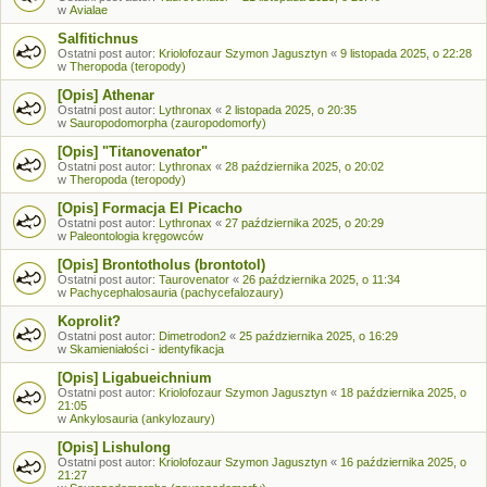
w
Avialae
Salfitichnus
Ostatni post autor:
Kriolofozaur Szymon Jagusztyn
«
9 listopada 2025, o 22:28
w
Theropoda (teropody)
[Opis] Athenar
Ostatni post autor:
Lythronax
«
2 listopada 2025, o 20:35
w
Sauropodomorpha (zauropodomorfy)
[Opis] "Titanovenator"
Ostatni post autor:
Lythronax
«
28 października 2025, o 20:02
w
Theropoda (teropody)
[Opis] Formacja El Picacho
Ostatni post autor:
Lythronax
«
27 października 2025, o 20:29
w
Paleontologia kręgowców
[Opis] Brontotholus (brontotol)
Ostatni post autor:
Taurovenator
«
26 października 2025, o 11:34
w
Pachycephalosauria (pachycefalozaury)
Koprolit?
Ostatni post autor:
Dimetrodon2
«
25 października 2025, o 16:29
w
Skamieniałości - identyfikacja
[Opis] Ligabueichnium
Ostatni post autor:
Kriolofozaur Szymon Jagusztyn
«
18 października 2025, o
21:05
w
Ankylosauria (ankylozaury)
[Opis] Lishulong
Ostatni post autor:
Kriolofozaur Szymon Jagusztyn
«
16 października 2025, o
21:27