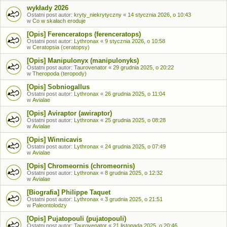
wykłady 2026
Ostatni post autor:
kryty_niekrytyczny
«
14 stycznia 2026, o 10:43
w
Co w skałach eroduje
[Opis] Ferenceratops (ferenceratops)
Ostatni post autor:
Lythronax
«
9 stycznia 2026, o 10:58
w
Ceratopsia (ceratopsy)
[Opis] Manipulonyx (manipulonyks)
Ostatni post autor:
Taurovenator
«
29 grudnia 2025, o 20:22
w
Theropoda (teropody)
[Opis] Sobniogallus
Ostatni post autor:
Lythronax
«
26 grudnia 2025, o 11:04
w
Avialae
[Opis] Aviraptor (awiraptor)
Ostatni post autor:
Lythronax
«
25 grudnia 2025, o 08:28
w
Avialae
[Opis] Winnicavis
Ostatni post autor:
Lythronax
«
24 grudnia 2025, o 07:49
w
Avialae
[Opis] Chromeornis (chromeornis)
Ostatni post autor:
Lythronax
«
8 grudnia 2025, o 12:32
w
Avialae
[Biografia] Philippe Taquet
Ostatni post autor:
Lythronax
«
3 grudnia 2025, o 21:51
w
Paleontolodzy
[Opis] Pujatopouli (pujatopouli)
Ostatni post autor:
Taurovenator
«
21 listopada 2025, o 20:46