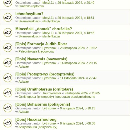
Ostatni post autor:
Motyl.11
«
26 listopada 2024, o 20:40
w
Gniazdo raptorów
Ichnofosylium?
Ostatni post autor:
Motyl.11
«
26 listopada 2024, o 18:51
w
Skamieniałości - identyfikacja
Mioceński ,,domek" chruścika?
Ostatni post autor:
Motyl.11
«
26 listopada 2024, o 18:45
w
Skamieniałości - identyfikacja
[Opis] Formacja Judith River
Ostatni post autor:
Lythronax
«
23 listopada 2024, o 19:52
w
Paleontologia kręgowców
[Opis] Navaornis (nawaornis)
Ostatni post autor:
Lythronax
«
14 listopada 2024, o 20:15
w
Avialae
[Opis] Protopteryx (protopteryks)
Ostatni post autor:
Lythronax
«
11 listopada 2024, o 22:47
w
Avialae
[Opis] Ornithotarsus (ornitotars)
Ostatni post autor:
Taurovenator
«
9 listopada 2024, o 20:05
w
Ornithopoda (ornitopody) i pozostałe ptasiomiedniczne
[Opis] Bohaiornis (pohajornis)
Ostatni post autor:
Lythronax
«
9 listopada 2024, o 10:13
w
Avialae
[Opis] Huaxiazhoulong
Ostatni post autor:
Lythronax
«
9 listopada 2024, o 08:38
w
Ankylosauria (ankylozaury)