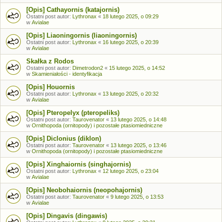
[Opis] Cathayornis (katajornis)
Ostatni post autor:
Lythronax
«
18 lutego 2025, o 09:29
w
Avialae
[Opis] Liaoningornis (liaoningornis)
Ostatni post autor:
Lythronax
«
16 lutego 2025, o 20:39
w
Avialae
Skałka z Rodos
Ostatni post autor:
Dimetrodon2
«
15 lutego 2025, o 14:52
w
Skamieniałości - identyfikacja
[Opis] Houornis
Ostatni post autor:
Lythronax
«
13 lutego 2025, o 20:32
w
Avialae
[Opis] Pteropelyx (pteropeliks)
Ostatni post autor:
Taurovenator
«
13 lutego 2025, o 14:48
w
Ornithopoda (ornitopody) i pozostałe ptasiomiedniczne
[Opis] Diclonius (diklon)
Ostatni post autor:
Taurovenator
«
13 lutego 2025, o 13:46
w
Ornithopoda (ornitopody) i pozostałe ptasiomiedniczne
[Opis] Xinghaiornis (singhajornis)
Ostatni post autor:
Lythronax
«
12 lutego 2025, o 23:04
w
Avialae
[Opis] Neobohaiornis (neopohajornis)
Ostatni post autor:
Taurovenator
«
9 lutego 2025, o 13:53
w
Avialae
[Opis] Dingavis (dingawis)