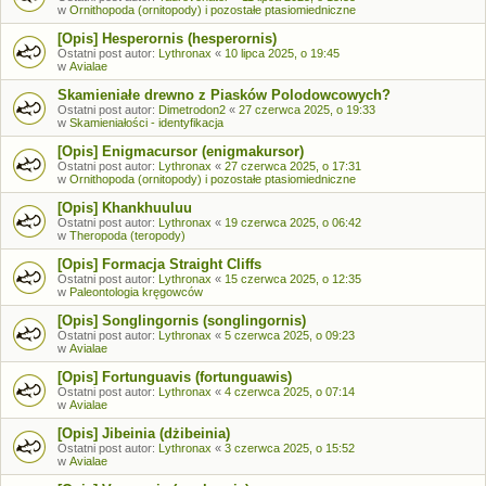
w
Ornithopoda (ornitopody) i pozostałe ptasiomiedniczne
[Opis] Hesperornis (hesperornis)
Ostatni post autor:
Lythronax
«
10 lipca 2025, o 19:45
w
Avialae
Skamieniałe drewno z Piasków Polodowcowych?
Ostatni post autor:
Dimetrodon2
«
27 czerwca 2025, o 19:33
w
Skamieniałości - identyfikacja
[Opis] Enigmacursor (enigmakursor)
Ostatni post autor:
Lythronax
«
27 czerwca 2025, o 17:31
w
Ornithopoda (ornitopody) i pozostałe ptasiomiedniczne
[Opis] Khankhuuluu
Ostatni post autor:
Lythronax
«
19 czerwca 2025, o 06:42
w
Theropoda (teropody)
[Opis] Formacja Straight Cliffs
Ostatni post autor:
Lythronax
«
15 czerwca 2025, o 12:35
w
Paleontologia kręgowców
[Opis] Songlingornis (songlingornis)
Ostatni post autor:
Lythronax
«
5 czerwca 2025, o 09:23
w
Avialae
[Opis] Fortunguavis (fortunguawis)
Ostatni post autor:
Lythronax
«
4 czerwca 2025, o 07:14
w
Avialae
[Opis] Jibeinia (dżibeinia)
Ostatni post autor:
Lythronax
«
3 czerwca 2025, o 15:52
w
Avialae