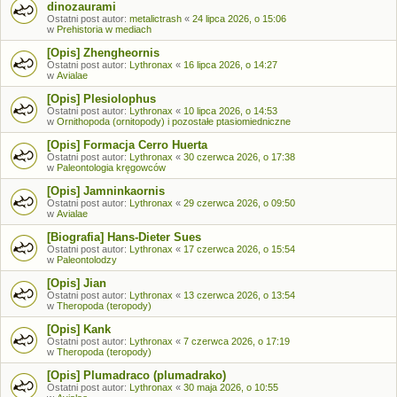
dinozaurami
Ostatni post autor:
metalictrash
«
24 lipca 2026, o 15:06
w
Prehistoria w mediach
[Opis] Zhengheornis
Ostatni post autor:
Lythronax
«
16 lipca 2026, o 14:27
w
Avialae
[Opis] Plesiolophus
Ostatni post autor:
Lythronax
«
10 lipca 2026, o 14:53
w
Ornithopoda (ornitopody) i pozostałe ptasiomiedniczne
[Opis] Formacja Cerro Huerta
Ostatni post autor:
Lythronax
«
30 czerwca 2026, o 17:38
w
Paleontologia kręgowców
[Opis] Jamninkaornis
Ostatni post autor:
Lythronax
«
29 czerwca 2026, o 09:50
w
Avialae
[Biografia] Hans-Dieter Sues
Ostatni post autor:
Lythronax
«
17 czerwca 2026, o 15:54
w
Paleontolodzy
[Opis] Jian
Ostatni post autor:
Lythronax
«
13 czerwca 2026, o 13:54
w
Theropoda (teropody)
[Opis] Kank
Ostatni post autor:
Lythronax
«
7 czerwca 2026, o 17:19
w
Theropoda (teropody)
[Opis] Plumadraco (plumadrako)
Ostatni post autor:
Lythronax
«
30 maja 2026, o 10:55