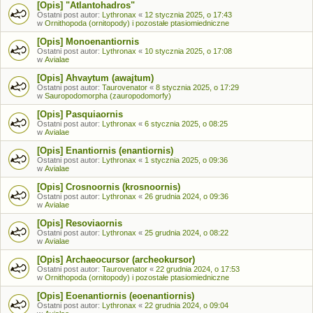
[Opis] "Atlantohadros"
Ostatni post autor:
Lythronax
«
12 stycznia 2025, o 17:43
w
Ornithopoda (ornitopody) i pozostałe ptasiomiedniczne
[Opis] Monoenantiornis
Ostatni post autor:
Lythronax
«
10 stycznia 2025, o 17:08
w
Avialae
[Opis] Ahvaytum (awajtum)
Ostatni post autor:
Taurovenator
«
8 stycznia 2025, o 17:29
w
Sauropodomorpha (zauropodomorfy)
[Opis] Pasquiaornis
Ostatni post autor:
Lythronax
«
6 stycznia 2025, o 08:25
w
Avialae
[Opis] Enantiornis (enantiornis)
Ostatni post autor:
Lythronax
«
1 stycznia 2025, o 09:36
w
Avialae
[Opis] Crosnoornis (krosnoornis)
Ostatni post autor:
Lythronax
«
26 grudnia 2024, o 09:36
w
Avialae
[Opis] Resoviaornis
Ostatni post autor:
Lythronax
«
25 grudnia 2024, o 08:22
w
Avialae
[Opis] Archaeocursor (archeokursor)
Ostatni post autor:
Taurovenator
«
22 grudnia 2024, o 17:53
w
Ornithopoda (ornitopody) i pozostałe ptasiomiedniczne
[Opis] Eoenantiornis (eoenantiornis)
Ostatni post autor:
Lythronax
«
22 grudnia 2024, o 09:04