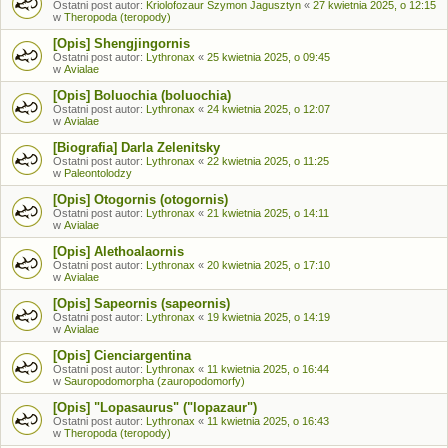
Ostatni post autor:
Kriolofozaur Szymon Jagusztyn
«
27 kwietnia 2025, o 12:15
w
Theropoda (teropody)
[Opis] Shengjingornis
Ostatni post autor:
Lythronax
«
25 kwietnia 2025, o 09:45
w
Avialae
[Opis] Boluochia (boluochia)
Ostatni post autor:
Lythronax
«
24 kwietnia 2025, o 12:07
w
Avialae
[Biografia] Darla Zelenitsky
Ostatni post autor:
Lythronax
«
22 kwietnia 2025, o 11:25
w
Paleontolodzy
[Opis] Otogornis (otogornis)
Ostatni post autor:
Lythronax
«
21 kwietnia 2025, o 14:11
w
Avialae
[Opis] Alethoalaornis
Ostatni post autor:
Lythronax
«
20 kwietnia 2025, o 17:10
w
Avialae
[Opis] Sapeornis (sapeornis)
Ostatni post autor:
Lythronax
«
19 kwietnia 2025, o 14:19
w
Avialae
[Opis] Cienciargentina
Ostatni post autor:
Lythronax
«
11 kwietnia 2025, o 16:44
w
Sauropodomorpha (zauropodomorfy)
[Opis] "Lopasaurus" ("lopazaur")
Ostatni post autor:
Lythronax
«
11 kwietnia 2025, o 16:43
w
Theropoda (teropody)