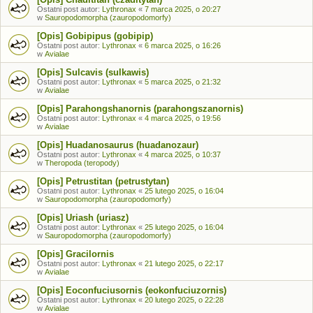
Ostatni post autor:
Lythronax
«
7 marca 2025, o 20:27
w
Sauropodomorpha (zauropodomorfy)
[Opis] Gobipipus (gobipip)
Ostatni post autor:
Lythronax
«
6 marca 2025, o 16:26
w
Avialae
[Opis] Sulcavis (sulkawis)
Ostatni post autor:
Lythronax
«
5 marca 2025, o 21:32
w
Avialae
[Opis] Parahongshanornis (parahongszanornis)
Ostatni post autor:
Lythronax
«
4 marca 2025, o 19:56
w
Avialae
[Opis] Huadanosaurus (huadanozaur)
Ostatni post autor:
Lythronax
«
4 marca 2025, o 10:37
w
Theropoda (teropody)
[Opis] Petrustitan (petrustytan)
Ostatni post autor:
Lythronax
«
25 lutego 2025, o 16:04
w
Sauropodomorpha (zauropodomorfy)
[Opis] Uriash (uriasz)
Ostatni post autor:
Lythronax
«
25 lutego 2025, o 16:04
w
Sauropodomorpha (zauropodomorfy)
[Opis] Gracilornis
Ostatni post autor:
Lythronax
«
21 lutego 2025, o 22:17
w
Avialae
[Opis] Eoconfuciusornis (eokonfuciuzornis)
Ostatni post autor:
Lythronax
«
20 lutego 2025, o 22:28
w
Avialae