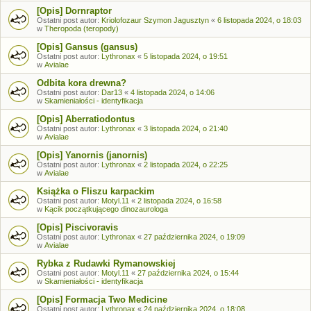
[Opis] Dornraptor
Ostatni post autor:
Kriolofozaur Szymon Jagusztyn
«
6 listopada 2024, o 18:03
w
Theropoda (teropody)
[Opis] Gansus (gansus)
Ostatni post autor:
Lythronax
«
5 listopada 2024, o 19:51
w
Avialae
Odbita kora drewna?
Ostatni post autor:
Dar13
«
4 listopada 2024, o 14:06
w
Skamieniałości - identyfikacja
[Opis] Aberratiodontus
Ostatni post autor:
Lythronax
«
3 listopada 2024, o 21:40
w
Avialae
[Opis] Yanornis (janornis)
Ostatni post autor:
Lythronax
«
2 listopada 2024, o 22:25
w
Avialae
Książka o Fliszu karpackim
Ostatni post autor:
Motyl.11
«
2 listopada 2024, o 16:58
w
Kącik początkującego dinozaurologa
[Opis] Piscivoravis
Ostatni post autor:
Lythronax
«
27 października 2024, o 19:09
w
Avialae
Rybka z Rudawki Rymanowskiej
Ostatni post autor:
Motyl.11
«
27 października 2024, o 15:44
w
Skamieniałości - identyfikacja
[Opis] Formacja Two Medicine
Ostatni post autor:
Lythronax
«
24 października 2024, o 18:08