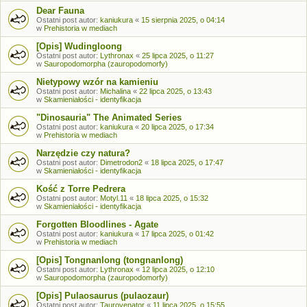
Dear Fauna
Ostatni post autor:
kaniukura
«
15 sierpnia 2025, o 04:14
w
Prehistoria w mediach
[Opis] Wudingloong
Ostatni post autor:
Lythronax
«
25 lipca 2025, o 11:27
w
Sauropodomorpha (zauropodomorfy)
Nietypowy wzór na kamieniu
Ostatni post autor:
Michalina
«
22 lipca 2025, o 13:43
w
Skamieniałości - identyfikacja
"Dinosauria" The Animated Series
Ostatni post autor:
kaniukura
«
20 lipca 2025, o 17:34
w
Prehistoria w mediach
Narzędzie czy natura?
Ostatni post autor:
Dimetrodon2
«
18 lipca 2025, o 17:47
w
Skamieniałości - identyfikacja
Kość z Torre Pedrera
Ostatni post autor:
Motyl.11
«
18 lipca 2025, o 15:32
w
Skamieniałości - identyfikacja
Forgotten Bloodlines - Agate
Ostatni post autor:
kaniukura
«
17 lipca 2025, o 01:42
w
Prehistoria w mediach
[Opis] Tongnanlong (tongnanlong)
Ostatni post autor:
Lythronax
«
12 lipca 2025, o 12:10
w
Sauropodomorpha (zauropodomorfy)
[Opis] Pulaosaurus (pulaozaur)
Ostatni post autor:
Taurovenator
«
11 lipca 2025, o 15:55