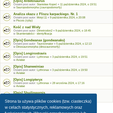
[Opis] Ardetosaurus
Ostatni post autor:
Stanisław Kopeć
«
11 października 2024, o 19:51
w
Sauropodomorpha (zauropodomorfy)
Analiza okazu z Fliszu karpackiego. Nr. 1
Ostatni post autor:
Motyl.11
«
9 października 2024, o 20:08
w
Pisces (ryby)
Kość z nad Wisły
Ostatni post autor:
Dimetrodon2
«
9 października 2024, o 18:45
w
Skamieniałości - identyfikacja
[Opis] Gondwanax (gondwanaks)
Ostatni post autor:
Taurovenator
«
5 października 2024, o 12:13
w
Dinosauromorpha (dinozauromorfy)
[Opis] Longirostravis
Ostatni post autor:
Lythronax
«
3 października 2024, o 19:51
w
Avialae
[Opis] Shanweiniao
Ostatni post autor:
Lythronax
«
3 października 2024, o 19:50
w
Avialae
[Opis] Longipteryx
Ostatni post autor:
Lythronax
«
28 września 2024, o 17:16
w
Avialae
[Opis] Shuilingornis
Ostatni post autor:
Lythronax
«
26 września 2024, o 17:53
w
Avialae
Strona ta używa plików cookies (tzw. ciasteczka)
w celach statystycznych, reklamowych oraz