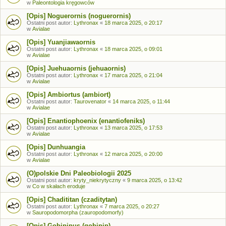
w
Paleontologia kręgowców
[Opis] Noguerornis (noguerornis)
Ostatni post autor:
Lythronax
«
18 marca 2025, o 20:17
w
Avialae
[Opis] Yuanjiawaornis
Ostatni post autor:
Lythronax
«
18 marca 2025, o 09:01
w
Avialae
[Opis] Juehuaornis (jehuaornis)
Ostatni post autor:
Lythronax
«
17 marca 2025, o 21:04
w
Avialae
[Opis] Ambiortus (ambiort)
Ostatni post autor:
Taurovenator
«
14 marca 2025, o 11:44
w
Avialae
[Opis] Enantiophoenix (enantiofeniks)
Ostatni post autor:
Lythronax
«
13 marca 2025, o 17:53
w
Avialae
[Opis] Dunhuangia
Ostatni post autor:
Lythronax
«
12 marca 2025, o 20:00
w
Avialae
(O)polskie Dni Paleobiologii 2025
Ostatni post autor:
kryty_niekrytyczny
«
9 marca 2025, o 13:42
w
Co w skałach eroduje
[Opis] Chadititan (czaditytan)
Ostatni post autor:
Lythronax
«
7 marca 2025, o 20:27
w
Sauropodomorpha (zauropodomorfy)
[Opis] Gobipipus (gobipip)