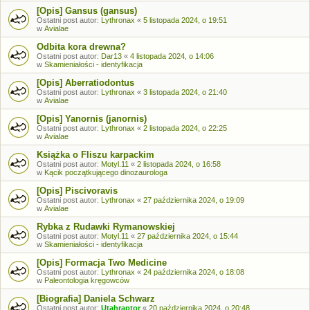
[Opis] Gansus (gansus)
Ostatni post autor:
Lythronax
«
5 listopada 2024, o 19:51
w
Avialae
Odbita kora drewna?
Ostatni post autor:
Dar13
«
4 listopada 2024, o 14:06
w
Skamieniałości - identyfikacja
[Opis] Aberratiodontus
Ostatni post autor:
Lythronax
«
3 listopada 2024, o 21:40
w
Avialae
[Opis] Yanornis (janornis)
Ostatni post autor:
Lythronax
«
2 listopada 2024, o 22:25
w
Avialae
Książka o Fliszu karpackim
Ostatni post autor:
Motyl.11
«
2 listopada 2024, o 16:58
w
Kącik początkującego dinozaurologa
[Opis] Piscivoravis
Ostatni post autor:
Lythronax
«
27 października 2024, o 19:09
w
Avialae
Rybka z Rudawki Rymanowskiej
Ostatni post autor:
Motyl.11
«
27 października 2024, o 15:44
w
Skamieniałości - identyfikacja
[Opis] Formacja Two Medicine
Ostatni post autor:
Lythronax
«
24 października 2024, o 18:08
w
Paleontologia kręgowców
[Biografia] Daniela Schwarz
Ostatni post autor:
Utahraptor
«
20 października 2024, o 20:48