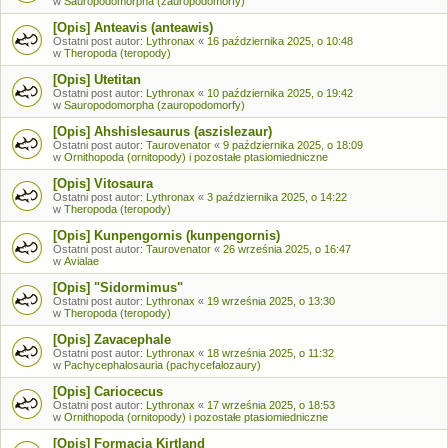
w
Sauropodomorpha (zauropodomorfy)
[Opis] Anteavis (anteawis)
Ostatni post autor:
Lythronax
«
16 października 2025, o 10:48
w
Theropoda (teropody)
[Opis] Utetitan
Ostatni post autor:
Lythronax
«
10 października 2025, o 19:42
w
Sauropodomorpha (zauropodomorfy)
[Opis] Ahshislesaurus (aszislezaur)
Ostatni post autor:
Taurovenator
«
9 października 2025, o 18:09
w
Ornithopoda (ornitopody) i pozostałe ptasiomiedniczne
[Opis] Vitosaura
Ostatni post autor:
Lythronax
«
3 października 2025, o 14:22
w
Theropoda (teropody)
[Opis] Kunpengornis (kunpengornis)
Ostatni post autor:
Taurovenator
«
26 września 2025, o 16:47
w
Avialae
[Opis] "Sidormimus"
Ostatni post autor:
Lythronax
«
19 września 2025, o 13:30
w
Theropoda (teropody)
[Opis] Zavacephale
Ostatni post autor:
Lythronax
«
18 września 2025, o 11:32
w
Pachycephalosauria (pachycefalozaury)
[Opis] Cariocecus
Ostatni post autor:
Lythronax
«
17 września 2025, o 18:53
w
Ornithopoda (ornitopody) i pozostałe ptasiomiedniczne
[Opis] Formacja Kirtland