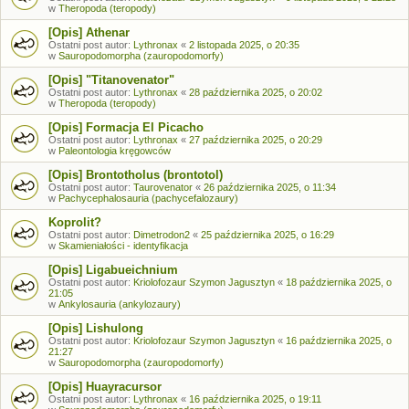
w
Theropoda (teropody)
[Opis] Athenar
Ostatni post autor:
Lythronax
«
2 listopada 2025, o 20:35
w
Sauropodomorpha (zauropodomorfy)
[Opis] "Titanovenator"
Ostatni post autor:
Lythronax
«
28 października 2025, o 20:02
w
Theropoda (teropody)
[Opis] Formacja El Picacho
Ostatni post autor:
Lythronax
«
27 października 2025, o 20:29
w
Paleontologia kręgowców
[Opis] Brontotholus (brontotol)
Ostatni post autor:
Taurovenator
«
26 października 2025, o 11:34
w
Pachycephalosauria (pachycefalozaury)
Koprolit?
Ostatni post autor:
Dimetrodon2
«
25 października 2025, o 16:29
w
Skamieniałości - identyfikacja
[Opis] Ligabueichnium
Ostatni post autor:
Kriolofozaur Szymon Jagusztyn
«
18 października 2025, o
21:05
w
Ankylosauria (ankylozaury)
[Opis] Lishulong
Ostatni post autor:
Kriolofozaur Szymon Jagusztyn
«
16 października 2025, o
21:27
w
Sauropodomorpha (zauropodomorfy)
[Opis] Huayracursor
Ostatni post autor:
Lythronax
«
16 października 2025, o 19:11