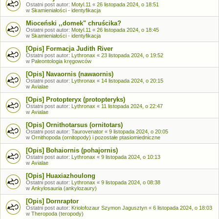
Ostatni post autor:
Motyl.11
«
26 listopada 2024, o 18:51
w
Skamieniałości - identyfikacja
Mioceński ,,domek" chruścika?
Ostatni post autor:
Motyl.11
«
26 listopada 2024, o 18:45
w
Skamieniałości - identyfikacja
[Opis] Formacja Judith River
Ostatni post autor:
Lythronax
«
23 listopada 2024, o 19:52
w
Paleontologia kręgowców
[Opis] Navaornis (nawaornis)
Ostatni post autor:
Lythronax
«
14 listopada 2024, o 20:15
w
Avialae
[Opis] Protopteryx (protopteryks)
Ostatni post autor:
Lythronax
«
11 listopada 2024, o 22:47
w
Avialae
[Opis] Ornithotarsus (ornitotars)
Ostatni post autor:
Taurovenator
«
9 listopada 2024, o 20:05
w
Ornithopoda (ornitopody) i pozostałe ptasiomiedniczne
[Opis] Bohaiornis (pohajornis)
Ostatni post autor:
Lythronax
«
9 listopada 2024, o 10:13
w
Avialae
[Opis] Huaxiazhoulong
Ostatni post autor:
Lythronax
«
9 listopada 2024, o 08:38
w
Ankylosauria (ankylozaury)
[Opis] Dornraptor
Ostatni post autor:
Kriolofozaur Szymon Jagusztyn
«
6 listopada 2024, o 18:03
w
Theropoda (teropody)