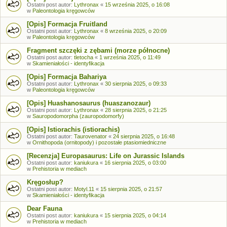
Ostatni post autor:
Lythronax
«
15 września 2025, o 16:08
w
Paleontologia kręgowców
[Opis] Formacja Fruitland
Ostatni post autor:
Lythronax
«
8 września 2025, o 20:09
w
Paleontologia kręgowców
Fragment szczęki z zębami (morze północne)
Ostatni post autor:
tletocha
«
1 września 2025, o 11:49
w
Skamieniałości - identyfikacja
[Opis] Formacja Bahariya
Ostatni post autor:
Lythronax
«
30 sierpnia 2025, o 09:33
w
Paleontologia kręgowców
[Opis] Huashanosaurus (huaszanozaur)
Ostatni post autor:
Lythronax
«
28 sierpnia 2025, o 21:25
w
Sauropodomorpha (zauropodomorfy)
[Opis] Istiorachis (istiorachis)
Ostatni post autor:
Taurovenator
«
24 sierpnia 2025, o 16:48
w
Ornithopoda (ornitopody) i pozostałe ptasiomiedniczne
[Recenzja] Europasaurus: Life on Jurassic Islands
Ostatni post autor:
kaniukura
«
16 sierpnia 2025, o 03:00
w
Prehistoria w mediach
Kręgosłup?
Ostatni post autor:
Motyl.11
«
15 sierpnia 2025, o 21:57
w
Skamieniałości - identyfikacja
Dear Fauna
Ostatni post autor:
kaniukura
«
15 sierpnia 2025, o 04:14
w
Prehistoria w mediach