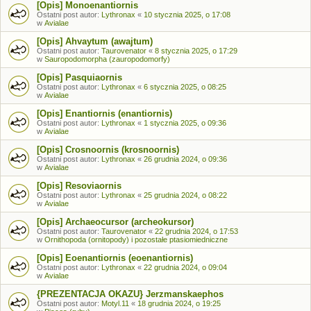
[Opis] Monoenantiornis
Ostatni post autor:
Lythronax
«
10 stycznia 2025, o 17:08
w
Avialae
[Opis] Ahvaytum (awajtum)
Ostatni post autor:
Taurovenator
«
8 stycznia 2025, o 17:29
w
Sauropodomorpha (zauropodomorfy)
[Opis] Pasquiaornis
Ostatni post autor:
Lythronax
«
6 stycznia 2025, o 08:25
w
Avialae
[Opis] Enantiornis (enantiornis)
Ostatni post autor:
Lythronax
«
1 stycznia 2025, o 09:36
w
Avialae
[Opis] Crosnoornis (krosnoornis)
Ostatni post autor:
Lythronax
«
26 grudnia 2024, o 09:36
w
Avialae
[Opis] Resoviaornis
Ostatni post autor:
Lythronax
«
25 grudnia 2024, o 08:22
w
Avialae
[Opis] Archaeocursor (archeokursor)
Ostatni post autor:
Taurovenator
«
22 grudnia 2024, o 17:53
w
Ornithopoda (ornitopody) i pozostałe ptasiomiedniczne
[Opis] Eoenantiornis (eoenantiornis)
Ostatni post autor:
Lythronax
«
22 grudnia 2024, o 09:04
w
Avialae
{PREZENTACJA OKAZU} Jerzmanskaephos
Ostatni post autor:
Motyl.11
«
18 grudnia 2024, o 19:25