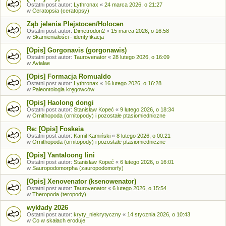
Ostatni post autor:
Lythronax
«
24 marca 2026, o 21:27
w
Ceratopsia (ceratopsy)
Ząb jelenia Plejstocen/Holocen
Ostatni post autor:
Dimetrodon2
«
15 marca 2026, o 16:58
w
Skamieniałości - identyfikacja
[Opis] Gorgonavis (gorgonawis)
Ostatni post autor:
Taurovenator
«
28 lutego 2026, o 16:09
w
Avialae
[Opis] Formacja Romualdo
Ostatni post autor:
Lythronax
«
16 lutego 2026, o 16:28
w
Paleontologia kręgowców
[Opis] Haolong dongi
Ostatni post autor:
Stanisław Kopeć
«
9 lutego 2026, o 18:34
w
Ornithopoda (ornitopody) i pozostałe ptasiomiedniczne
Re: [Opis] Foskeia
Ostatni post autor:
Kamil Kamiński
«
8 lutego 2026, o 00:21
w
Ornithopoda (ornitopody) i pozostałe ptasiomiedniczne
[Opis] Yantaloong lini
Ostatni post autor:
Stanisław Kopeć
«
6 lutego 2026, o 16:01
w
Sauropodomorpha (zauropodomorfy)
[Opis] Xenovenator (ksenowenator)
Ostatni post autor:
Taurovenator
«
6 lutego 2026, o 15:54
w
Theropoda (teropody)
wykłady 2026
Ostatni post autor:
kryty_niekrytyczny
«
14 stycznia 2026, o 10:43
w
Co w skałach eroduje