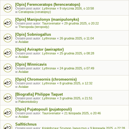
[Opis] Ferenceratops (ferenceratops)
Ostatni post autor:
Lythronax
«
9 stycznia 2026, o 10:58
w
Ceratopsia (ceratopsy)
[Opis] Manipulonyx (manipulonyks)
Ostatni post autor:
Taurovenator
«
29 grudnia 2025, o 20:22
w
Theropoda (teropody)
[Opis] Sobniogallus
Ostatni post autor:
Lythronax
«
26 grudnia 2025, o 11:04
w
Avialae
[Opis] Aviraptor (awiraptor)
Ostatni post autor:
Lythronax
«
25 grudnia 2025, o 08:28
w
Avialae
[Opis] Winnicavis
Ostatni post autor:
Lythronax
«
24 grudnia 2025, o 07:49
w
Avialae
[Opis] Chromeornis (chromeornis)
Ostatni post autor:
Lythronax
«
8 grudnia 2025, o 12:32
w
Avialae
[Biografia] Philippe Taquet
Ostatni post autor:
Lythronax
«
3 grudnia 2025, o 21:51
w
Paleontolodzy
[Opis] Pujatopouli (pujatopouli)
Ostatni post autor:
Taurovenator
«
21 listopada 2025, o 20:46
w
Avialae
Salfitichnus
Ostatni post autor:
Kriolofozaur Szymon Jagusztyn
«
9 listopada 2025, o 22:28