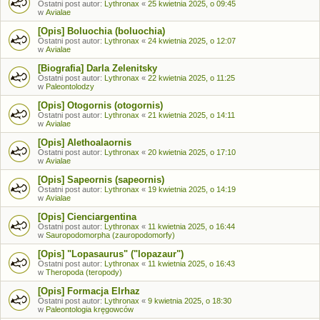
Ostatni post autor:
Lythronax
«
25 kwietnia 2025, o 09:45
w
Avialae
[Opis] Boluochia (boluochia)
Ostatni post autor:
Lythronax
«
24 kwietnia 2025, o 12:07
w
Avialae
[Biografia] Darla Zelenitsky
Ostatni post autor:
Lythronax
«
22 kwietnia 2025, o 11:25
w
Paleontolodzy
[Opis] Otogornis (otogornis)
Ostatni post autor:
Lythronax
«
21 kwietnia 2025, o 14:11
w
Avialae
[Opis] Alethoalaornis
Ostatni post autor:
Lythronax
«
20 kwietnia 2025, o 17:10
w
Avialae
[Opis] Sapeornis (sapeornis)
Ostatni post autor:
Lythronax
«
19 kwietnia 2025, o 14:19
w
Avialae
[Opis] Cienciargentina
Ostatni post autor:
Lythronax
«
11 kwietnia 2025, o 16:44
w
Sauropodomorpha (zauropodomorfy)
[Opis] "Lopasaurus" ("lopazaur")
Ostatni post autor:
Lythronax
«
11 kwietnia 2025, o 16:43
w
Theropoda (teropody)
[Opis] Formacja Elrhaz
Ostatni post autor:
Lythronax
«
9 kwietnia 2025, o 18:30
w
Paleontologia kręgowców