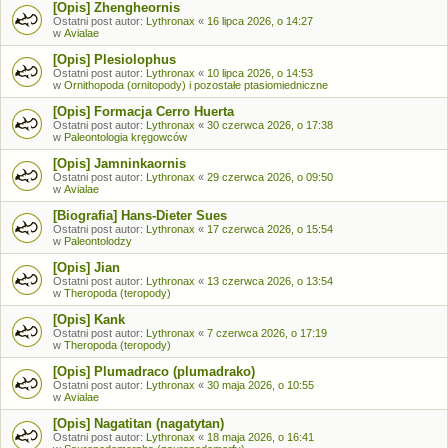
[Opis] Zhengheornis
Ostatni post autor:
Lythronax
«
16 lipca 2026, o 14:27
w
Avialae
[Opis] Plesiolophus
Ostatni post autor:
Lythronax
«
10 lipca 2026, o 14:53
w
Ornithopoda (ornitopody) i pozostałe ptasiomiedniczne
[Opis] Formacja Cerro Huerta
Ostatni post autor:
Lythronax
«
30 czerwca 2026, o 17:38
w
Paleontologia kręgowców
[Opis] Jamninkaornis
Ostatni post autor:
Lythronax
«
29 czerwca 2026, o 09:50
w
Avialae
[Biografia] Hans-Dieter Sues
Ostatni post autor:
Lythronax
«
17 czerwca 2026, o 15:54
w
Paleontolodzy
[Opis] Jian
Ostatni post autor:
Lythronax
«
13 czerwca 2026, o 13:54
w
Theropoda (teropody)
[Opis] Kank
Ostatni post autor:
Lythronax
«
7 czerwca 2026, o 17:19
w
Theropoda (teropody)
[Opis] Plumadraco (plumadrako)
Ostatni post autor:
Lythronax
«
30 maja 2026, o 10:55
w
Avialae
[Opis] Nagatitan (nagatytan)
Ostatni post autor:
Lythronax
«
18 maja 2026, o 16:41