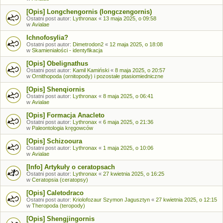
[Opis] Longchengornis (longczengornis)
Ostatni post autor:
Lythronax
«
13 maja 2025, o 09:58
w
Avialae
Ichnofosylia?
Ostatni post autor:
Dimetrodon2
«
12 maja 2025, o 18:08
w
Skamieniałości - identyfikacja
[Opis] Obelignathus
Ostatni post autor:
Kamil Kamiński
«
8 maja 2025, o 20:57
w
Ornithopoda (ornitopody) i pozostałe ptasiomiedniczne
[Opis] Shenqiornis
Ostatni post autor:
Lythronax
«
8 maja 2025, o 06:41
w
Avialae
[Opis] Formacja Anacleto
Ostatni post autor:
Lythronax
«
6 maja 2025, o 21:36
w
Paleontologia kręgowców
[Opis] Schizooura
Ostatni post autor:
Lythronax
«
1 maja 2025, o 10:06
w
Avialae
[Info] Artykuły o ceratopsach
Ostatni post autor:
Lythronax
«
27 kwietnia 2025, o 16:25
w
Ceratopsia (ceratopsy)
[Opis] Caletodraco
Ostatni post autor:
Kriolofozaur Szymon Jagusztyn
«
27 kwietnia 2025, o 12:15
w
Theropoda (teropody)
[Opis] Shengjingornis