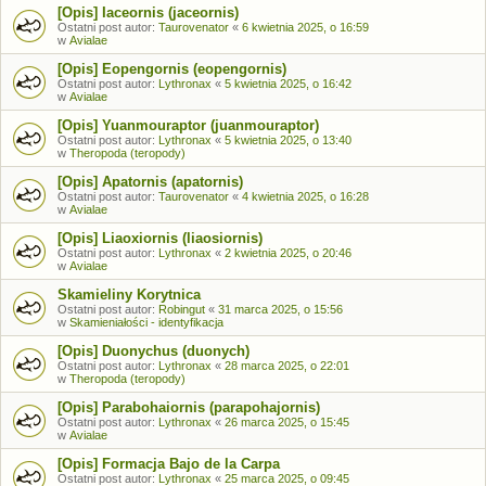
[Opis] Iaceornis (jaceornis)
Ostatni post autor:
Taurovenator
«
6 kwietnia 2025, o 16:59
w
Avialae
[Opis] Eopengornis (eopengornis)
Ostatni post autor:
Lythronax
«
5 kwietnia 2025, o 16:42
w
Avialae
[Opis] Yuanmouraptor (juanmouraptor)
Ostatni post autor:
Lythronax
«
5 kwietnia 2025, o 13:40
w
Theropoda (teropody)
[Opis] Apatornis (apatornis)
Ostatni post autor:
Taurovenator
«
4 kwietnia 2025, o 16:28
w
Avialae
[Opis] Liaoxiornis (liaosiornis)
Ostatni post autor:
Lythronax
«
2 kwietnia 2025, o 20:46
w
Avialae
Skamieliny Korytnica
Ostatni post autor:
Robingut
«
31 marca 2025, o 15:56
w
Skamieniałości - identyfikacja
[Opis] Duonychus (duonych)
Ostatni post autor:
Lythronax
«
28 marca 2025, o 22:01
w
Theropoda (teropody)
[Opis] Parabohaiornis (parapohajornis)
Ostatni post autor:
Lythronax
«
26 marca 2025, o 15:45
w
Avialae
[Opis] Formacja Bajo de la Carpa
Ostatni post autor:
Lythronax
«
25 marca 2025, o 09:45