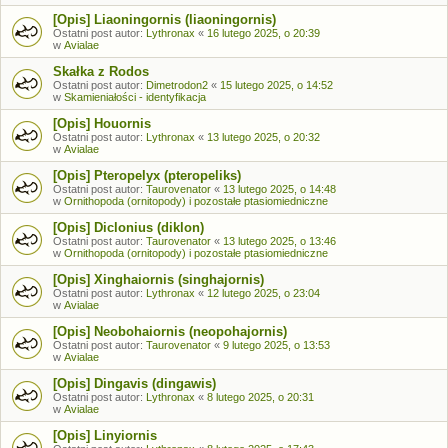
[Opis] Liaoningornis (liaoningornis)
Ostatni post autor:
Lythronax
«
16 lutego 2025, o 20:39
w
Avialae
Skałka z Rodos
Ostatni post autor:
Dimetrodon2
«
15 lutego 2025, o 14:52
w
Skamieniałości - identyfikacja
[Opis] Houornis
Ostatni post autor:
Lythronax
«
13 lutego 2025, o 20:32
w
Avialae
[Opis] Pteropelyx (pteropeliks)
Ostatni post autor:
Taurovenator
«
13 lutego 2025, o 14:48
w
Ornithopoda (ornitopody) i pozostałe ptasiomiedniczne
[Opis] Diclonius (diklon)
Ostatni post autor:
Taurovenator
«
13 lutego 2025, o 13:46
w
Ornithopoda (ornitopody) i pozostałe ptasiomiedniczne
[Opis] Xinghaiornis (singhajornis)
Ostatni post autor:
Lythronax
«
12 lutego 2025, o 23:04
w
Avialae
[Opis] Neobohaiornis (neopohajornis)
Ostatni post autor:
Taurovenator
«
9 lutego 2025, o 13:53
w
Avialae
[Opis] Dingavis (dingawis)
Ostatni post autor:
Lythronax
«
8 lutego 2025, o 20:31
w
Avialae
[Opis] Linyiornis