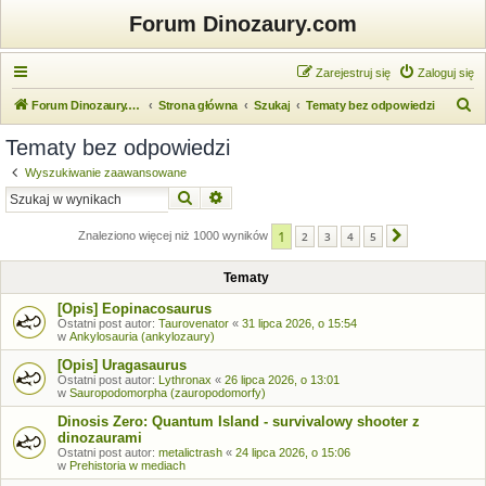
Forum Dinozaury.com
Zarejestruj się
Zaloguj się
S
Forum Dinozaury.com
Strona główna
Szukaj
Tematy bez odpowiedzi
z
Tematy bez odpowiedzi
u
Wyszukiwanie zaawansowane
k
Szukaj
Wyszukiwanie zaawansowane
a
1
j
Znaleziono więcej niż 1000 wyników
2
3
4
5
Następna
Tematy
[Opis] Eopinacosaurus
Ostatni post autor:
Taurovenator
«
31 lipca 2026, o 15:54
w
Ankylosauria (ankylozaury)
[Opis] Uragasaurus
Ostatni post autor:
Lythronax
«
26 lipca 2026, o 13:01
w
Sauropodomorpha (zauropodomorfy)
Dinosis Zero: Quantum Island - survivalowy shooter z
dinozaurami
Ostatni post autor:
metalictrash
«
24 lipca 2026, o 15:06
w
Prehistoria w mediach