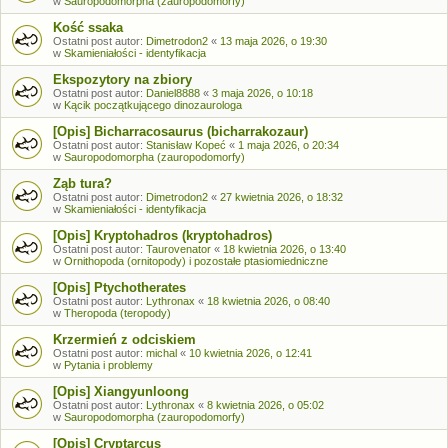
w
Sauropodomorpha (zauropodomorfy)
Kość ssaka
Ostatni post autor:
Dimetrodon2
«
13 maja 2026, o 19:30
w
Skamieniałości - identyfikacja
Ekspozytory na zbiory
Ostatni post autor:
Daniel8888
«
3 maja 2026, o 10:18
w
Kącik początkującego dinozaurologa
[Opis] Bicharracosaurus (bicharrakozaur)
Ostatni post autor:
Stanisław Kopeć
«
1 maja 2026, o 20:34
w
Sauropodomorpha (zauropodomorfy)
Ząb tura?
Ostatni post autor:
Dimetrodon2
«
27 kwietnia 2026, o 18:32
w
Skamieniałości - identyfikacja
[Opis] Kryptohadros (kryptohadros)
Ostatni post autor:
Taurovenator
«
18 kwietnia 2026, o 13:40
w
Ornithopoda (ornitopody) i pozostałe ptasiomiedniczne
[Opis] Ptychotherates
Ostatni post autor:
Lythronax
«
18 kwietnia 2026, o 08:40
w
Theropoda (teropody)
Krzermień z odciskiem
Ostatni post autor:
michal
«
10 kwietnia 2026, o 12:41
w
Pytania i problemy
[Opis] Xiangyunloong
Ostatni post autor:
Lythronax
«
8 kwietnia 2026, o 05:02
w
Sauropodomorpha (zauropodomorfy)
[Opis] Cryptarcus