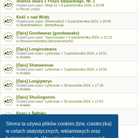
Analiza okazu z Fliszu karpackiego. Nr. 1
Ostatni post autor:
Motyl.11
«
9 października 2024, o 20:08
w
Pisces (ryby)
Kość z nad Wisły
Ostatni post autor:
Dimetrodon2
«
9 października 2024, o 18:45
w
Skamieniałości - identyfikacja
[Opis] Gondwanax (gondwanaks)
Ostatni post autor:
Taurovenator
«
5 października 2024, o 12:13
w
Dinosauromorpha (dinozauromorfy)
[Opis] Longirostravis
Ostatni post autor:
Lythronax
«
3 października 2024, o 19:51
w
Avialae
[Opis] Shanweiniao
Ostatni post autor:
Lythronax
«
3 października 2024, o 19:50
w
Avialae
[Opis] Longipteryx
Ostatni post autor:
Lythronax
«
28 września 2024, o 17:16
w
Avialae
[Opis] Shuilingornis
Ostatni post autor:
Lythronax
«
26 września 2024, o 17:53
w
Avialae
Kosci z Bałtyku
Ostatni post autor:
Bozia
«
26 września 2024, o 09:05
w
Skamieniałości - identyfikacja
Strona ta używa plików cookies (tzw. ciasteczka)
w celach statystycznych, reklamowych oraz