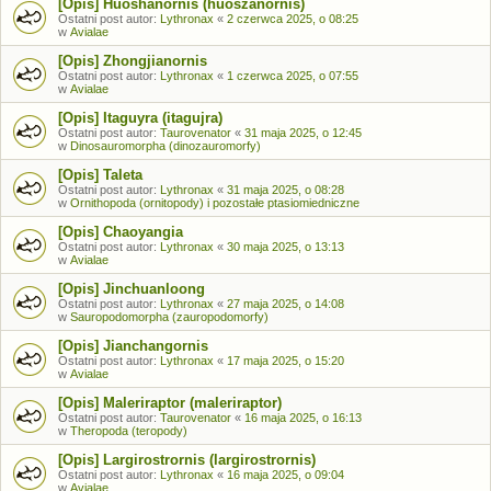
[Opis] Huoshanornis (huoszanornis)
Ostatni post autor:
Lythronax
«
2 czerwca 2025, o 08:25
w
Avialae
[Opis] Zhongjianornis
Ostatni post autor:
Lythronax
«
1 czerwca 2025, o 07:55
w
Avialae
[Opis] Itaguyra (itagujra)
Ostatni post autor:
Taurovenator
«
31 maja 2025, o 12:45
w
Dinosauromorpha (dinozauromorfy)
[Opis] Taleta
Ostatni post autor:
Lythronax
«
31 maja 2025, o 08:28
w
Ornithopoda (ornitopody) i pozostałe ptasiomiedniczne
[Opis] Chaoyangia
Ostatni post autor:
Lythronax
«
30 maja 2025, o 13:13
w
Avialae
[Opis] Jinchuanloong
Ostatni post autor:
Lythronax
«
27 maja 2025, o 14:08
w
Sauropodomorpha (zauropodomorfy)
[Opis] Jianchangornis
Ostatni post autor:
Lythronax
«
17 maja 2025, o 15:20
w
Avialae
[Opis] Maleriraptor (maleriraptor)
Ostatni post autor:
Taurovenator
«
16 maja 2025, o 16:13
w
Theropoda (teropody)
[Opis] Largirostrornis (largirostrornis)
Ostatni post autor:
Lythronax
«
16 maja 2025, o 09:04
w
Avialae