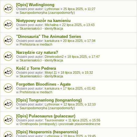
[Opis] Wudingloong
Ostatni post autor:
Lythronax
«
25 lipca 2025, o 11:27
w
Sauropodomorpha (zauropodomorfy)
Nietypowy wzór na kamieniu
Ostatni post autor:
Michalina
«
22 lipca 2025, o 13:43
w
Skamieniałości - identyfikacja
"Dinosauria" The Animated Series
Ostatni post autor:
kaniukura
«
20 lipca 2025, o 17:34
w
Prehistoria w mediach
Narzędzie czy natura?
Ostatni post autor:
Dimetrodon2
«
18 lipca 2025, o 17:47
w
Skamieniałości - identyfikacja
Kość z Torre Pedrera
Ostatni post autor:
Motyl.11
«
18 lipca 2025, o 15:32
w
Skamieniałości - identyfikacja
Forgotten Bloodlines - Agate
Ostatni post autor:
kaniukura
«
17 lipca 2025, o 01:42
w
Prehistoria w mediach
[Opis] Tongnanlong (tongnanlong)
Ostatni post autor:
Lythronax
«
12 lipca 2025, o 12:10
w
Sauropodomorpha (zauropodomorfy)
[Opis] Pulaosaurus (pulaozaur)
Ostatni post autor:
Taurovenator
«
11 lipca 2025, o 15:55
w
Ornithopoda (ornitopody) i pozostałe ptasiomiedniczne
[Opis] Hesperornis (hesperornis)
Ostatni post autor:
Lythronax
«
10 lipca 2025, o 19:45