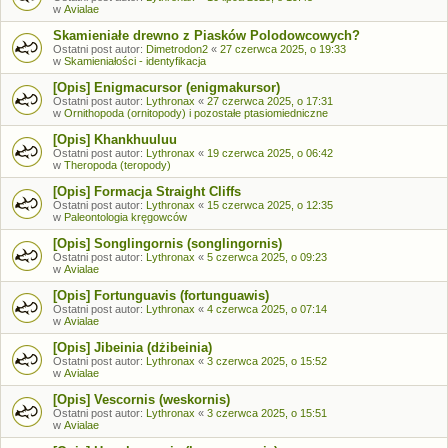
w
Avialae
Skamieniałe drewno z Piasków Polodowcowych?
Ostatni post autor:
Dimetrodon2
«
27 czerwca 2025, o 19:33
w
Skamieniałości - identyfikacja
[Opis] Enigmacursor (enigmakursor)
Ostatni post autor:
Lythronax
«
27 czerwca 2025, o 17:31
w
Ornithopoda (ornitopody) i pozostałe ptasiomiedniczne
[Opis] Khankhuuluu
Ostatni post autor:
Lythronax
«
19 czerwca 2025, o 06:42
w
Theropoda (teropody)
[Opis] Formacja Straight Cliffs
Ostatni post autor:
Lythronax
«
15 czerwca 2025, o 12:35
w
Paleontologia kręgowców
[Opis] Songlingornis (songlingornis)
Ostatni post autor:
Lythronax
«
5 czerwca 2025, o 09:23
w
Avialae
[Opis] Fortunguavis (fortunguawis)
Ostatni post autor:
Lythronax
«
4 czerwca 2025, o 07:14
w
Avialae
[Opis] Jibeinia (dżibeinia)
Ostatni post autor:
Lythronax
«
3 czerwca 2025, o 15:52
w
Avialae
[Opis] Vescornis (weskornis)
Ostatni post autor:
Lythronax
«
3 czerwca 2025, o 15:51
w
Avialae