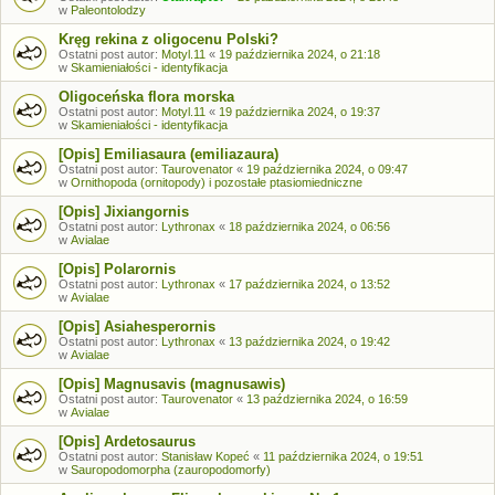
w
Paleontolodzy
Kręg rekina z oligocenu Polski?
Ostatni post autor:
Motyl.11
«
19 października 2024, o 21:18
w
Skamieniałości - identyfikacja
Oligoceńska flora morska
Ostatni post autor:
Motyl.11
«
19 października 2024, o 19:37
w
Skamieniałości - identyfikacja
[Opis] Emiliasaura (emiliazaura)
Ostatni post autor:
Taurovenator
«
19 października 2024, o 09:47
w
Ornithopoda (ornitopody) i pozostałe ptasiomiedniczne
[Opis] Jixiangornis
Ostatni post autor:
Lythronax
«
18 października 2024, o 06:56
w
Avialae
[Opis] Polarornis
Ostatni post autor:
Lythronax
«
17 października 2024, o 13:52
w
Avialae
[Opis] Asiahesperornis
Ostatni post autor:
Lythronax
«
13 października 2024, o 19:42
w
Avialae
[Opis] Magnusavis (magnusawis)
Ostatni post autor:
Taurovenator
«
13 października 2024, o 16:59
w
Avialae
[Opis] Ardetosaurus
Ostatni post autor:
Stanisław Kopeć
«
11 października 2024, o 19:51
w
Sauropodomorpha (zauropodomorfy)