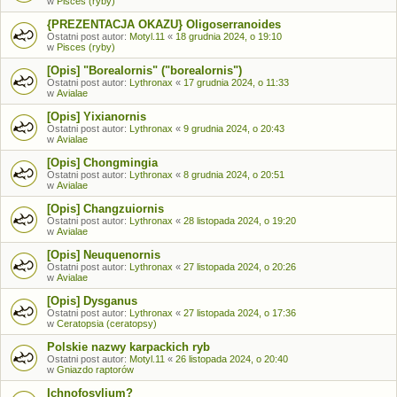
w
Pisces (ryby)
{PREZENTACJA OKAZU} Oligoserranoides
Ostatni post autor:
Motyl.11
«
18 grudnia 2024, o 19:10
w
Pisces (ryby)
[Opis] "Borealornis" ("borealornis")
Ostatni post autor:
Lythronax
«
17 grudnia 2024, o 11:33
w
Avialae
[Opis] Yixianornis
Ostatni post autor:
Lythronax
«
9 grudnia 2024, o 20:43
w
Avialae
[Opis] Chongmingia
Ostatni post autor:
Lythronax
«
8 grudnia 2024, o 20:51
w
Avialae
[Opis] Changzuiornis
Ostatni post autor:
Lythronax
«
28 listopada 2024, o 19:20
w
Avialae
[Opis] Neuquenornis
Ostatni post autor:
Lythronax
«
27 listopada 2024, o 20:26
w
Avialae
[Opis] Dysganus
Ostatni post autor:
Lythronax
«
27 listopada 2024, o 17:36
w
Ceratopsia (ceratopsy)
Polskie nazwy karpackich ryb
Ostatni post autor:
Motyl.11
«
26 listopada 2024, o 20:40
w
Gniazdo raptorów
Ichnofosylium?