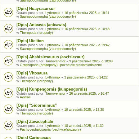
w
Sauropodomorpha (zauropodomorfy)
[Opis] Huayracursor
Ostatni post autor:
Lythronax
«
16 października 2025, o 19:11
w
Sauropodomorpha (zauropodomorfy)
[Opis] Anteavis (anteawis)
Ostatni post autor:
Lythronax
«
16 października 2025, o 10:48
w
Theropoda (teropody)
[Opis] Utetitan
Ostatni post autor:
Lythronax
«
10 października 2025, o 19:42
w
Sauropodomorpha (zauropodomorfy)
[Opis] Ahshislesaurus (aszislezaur)
Ostatni post autor:
Taurovenator
«
9 października 2025, o 18:09
w
Ornithopoda (ornitopody) i pozostałe ptasiomiedniczne
[Opis] Vitosaura
Ostatni post autor:
Lythronax
«
3 października 2025, o 14:22
w
Theropoda (teropody)
[Opis] Kunpengornis (kunpengornis)
Ostatni post autor:
Taurovenator
«
26 września 2025, o 16:47
w
Avialae
[Opis] "Sidormimus"
Ostatni post autor:
Lythronax
«
19 września 2025, o 13:30
w
Theropoda (teropody)
[Opis] Zavacephale
Ostatni post autor:
Lythronax
«
18 września 2025, o 11:32
w
Pachycephalosauria (pachycefalozaury)
[Opis] Cariocecus