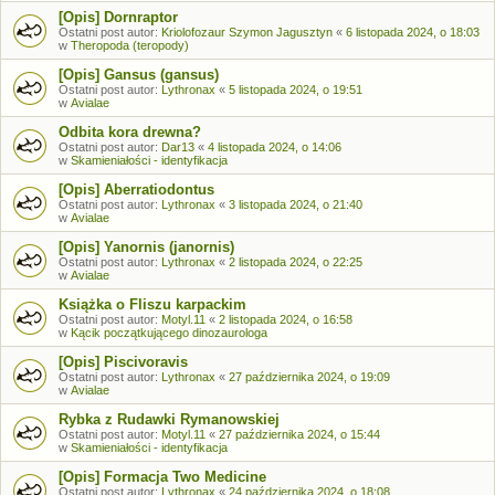
[Opis] Dornraptor
Ostatni post autor:
Kriolofozaur Szymon Jagusztyn
«
6 listopada 2024, o 18:03
w
Theropoda (teropody)
[Opis] Gansus (gansus)
Ostatni post autor:
Lythronax
«
5 listopada 2024, o 19:51
w
Avialae
Odbita kora drewna?
Ostatni post autor:
Dar13
«
4 listopada 2024, o 14:06
w
Skamieniałości - identyfikacja
[Opis] Aberratiodontus
Ostatni post autor:
Lythronax
«
3 listopada 2024, o 21:40
w
Avialae
[Opis] Yanornis (janornis)
Ostatni post autor:
Lythronax
«
2 listopada 2024, o 22:25
w
Avialae
Książka o Fliszu karpackim
Ostatni post autor:
Motyl.11
«
2 listopada 2024, o 16:58
w
Kącik początkującego dinozaurologa
[Opis] Piscivoravis
Ostatni post autor:
Lythronax
«
27 października 2024, o 19:09
w
Avialae
Rybka z Rudawki Rymanowskiej
Ostatni post autor:
Motyl.11
«
27 października 2024, o 15:44
w
Skamieniałości - identyfikacja
[Opis] Formacja Two Medicine
Ostatni post autor:
Lythronax
«
24 października 2024, o 18:08