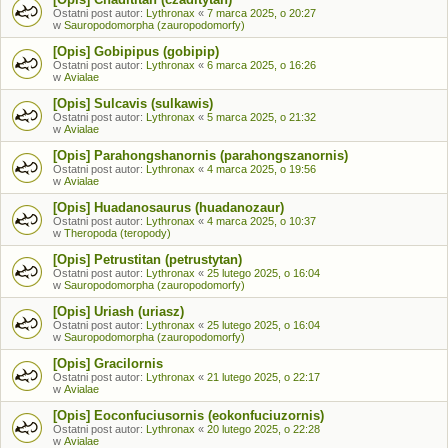
Ostatni post autor:
Lythronax
«
7 marca 2025, o 20:27
w
Sauropodomorpha (zauropodomorfy)
[Opis] Gobipipus (gobipip)
Ostatni post autor:
Lythronax
«
6 marca 2025, o 16:26
w
Avialae
[Opis] Sulcavis (sulkawis)
Ostatni post autor:
Lythronax
«
5 marca 2025, o 21:32
w
Avialae
[Opis] Parahongshanornis (parahongszanornis)
Ostatni post autor:
Lythronax
«
4 marca 2025, o 19:56
w
Avialae
[Opis] Huadanosaurus (huadanozaur)
Ostatni post autor:
Lythronax
«
4 marca 2025, o 10:37
w
Theropoda (teropody)
[Opis] Petrustitan (petrustytan)
Ostatni post autor:
Lythronax
«
25 lutego 2025, o 16:04
w
Sauropodomorpha (zauropodomorfy)
[Opis] Uriash (uriasz)
Ostatni post autor:
Lythronax
«
25 lutego 2025, o 16:04
w
Sauropodomorpha (zauropodomorfy)
[Opis] Gracilornis
Ostatni post autor:
Lythronax
«
21 lutego 2025, o 22:17
w
Avialae
[Opis] Eoconfuciusornis (eokonfuciuzornis)
Ostatni post autor:
Lythronax
«
20 lutego 2025, o 22:28
w
Avialae