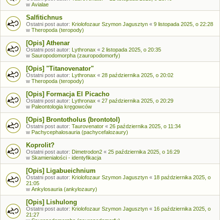
w
Avialae
Salfitichnus
Ostatni post autor:
Kriolofozaur Szymon Jagusztyn
«
9 listopada 2025, o 22:28
w
Theropoda (teropody)
[Opis] Athenar
Ostatni post autor:
Lythronax
«
2 listopada 2025, o 20:35
w
Sauropodomorpha (zauropodomorfy)
[Opis] "Titanovenator"
Ostatni post autor:
Lythronax
«
28 października 2025, o 20:02
w
Theropoda (teropody)
[Opis] Formacja El Picacho
Ostatni post autor:
Lythronax
«
27 października 2025, o 20:29
w
Paleontologia kręgowców
[Opis] Brontotholus (brontotol)
Ostatni post autor:
Taurovenator
«
26 października 2025, o 11:34
w
Pachycephalosauria (pachycefalozaury)
Koprolit?
Ostatni post autor:
Dimetrodon2
«
25 października 2025, o 16:29
w
Skamieniałości - identyfikacja
[Opis] Ligabueichnium
Ostatni post autor:
Kriolofozaur Szymon Jagusztyn
«
18 października 2025, o
21:05
w
Ankylosauria (ankylozaury)
[Opis] Lishulong
Ostatni post autor:
Kriolofozaur Szymon Jagusztyn
«
16 października 2025, o
21:27