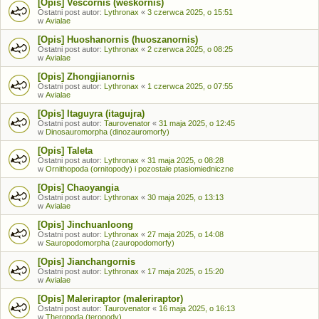
[Opis] Vescornis (weskornis)
Ostatni post autor:
Lythronax
«
3 czerwca 2025, o 15:51
w
Avialae
[Opis] Huoshanornis (huoszanornis)
Ostatni post autor:
Lythronax
«
2 czerwca 2025, o 08:25
w
Avialae
[Opis] Zhongjianornis
Ostatni post autor:
Lythronax
«
1 czerwca 2025, o 07:55
w
Avialae
[Opis] Itaguyra (itagujra)
Ostatni post autor:
Taurovenator
«
31 maja 2025, o 12:45
w
Dinosauromorpha (dinozauromorfy)
[Opis] Taleta
Ostatni post autor:
Lythronax
«
31 maja 2025, o 08:28
w
Ornithopoda (ornitopody) i pozostałe ptasiomiedniczne
[Opis] Chaoyangia
Ostatni post autor:
Lythronax
«
30 maja 2025, o 13:13
w
Avialae
[Opis] Jinchuanloong
Ostatni post autor:
Lythronax
«
27 maja 2025, o 14:08
w
Sauropodomorpha (zauropodomorfy)
[Opis] Jianchangornis
Ostatni post autor:
Lythronax
«
17 maja 2025, o 15:20
w
Avialae
[Opis] Maleriraptor (maleriraptor)
Ostatni post autor:
Taurovenator
«
16 maja 2025, o 16:13
w
Theropoda (teropody)