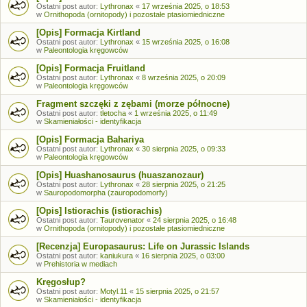
Ostatni post autor:
Lythronax
«
17 września 2025, o 18:53
w
Ornithopoda (ornitopody) i pozostałe ptasiomiedniczne
[Opis] Formacja Kirtland
Ostatni post autor:
Lythronax
«
15 września 2025, o 16:08
w
Paleontologia kręgowców
[Opis] Formacja Fruitland
Ostatni post autor:
Lythronax
«
8 września 2025, o 20:09
w
Paleontologia kręgowców
Fragment szczęki z zębami (morze północne)
Ostatni post autor:
tletocha
«
1 września 2025, o 11:49
w
Skamieniałości - identyfikacja
[Opis] Formacja Bahariya
Ostatni post autor:
Lythronax
«
30 sierpnia 2025, o 09:33
w
Paleontologia kręgowców
[Opis] Huashanosaurus (huaszanozaur)
Ostatni post autor:
Lythronax
«
28 sierpnia 2025, o 21:25
w
Sauropodomorpha (zauropodomorfy)
[Opis] Istiorachis (istiorachis)
Ostatni post autor:
Taurovenator
«
24 sierpnia 2025, o 16:48
w
Ornithopoda (ornitopody) i pozostałe ptasiomiedniczne
[Recenzja] Europasaurus: Life on Jurassic Islands
Ostatni post autor:
kaniukura
«
16 sierpnia 2025, o 03:00
w
Prehistoria w mediach
Kręgosłup?
Ostatni post autor:
Motyl.11
«
15 sierpnia 2025, o 21:57
w
Skamieniałości - identyfikacja