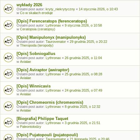
wykłady 2026
Ostatni post autor:
kryty_niekrytyczny
«
14 stycznia 2026, o 10:43
w
Co w skałach eroduje
[Opis] Ferenceratops (ferenceratops)
Ostatni post autor:
Lythronax
«
9 stycznia 2026, o 10:58
w
Ceratopsia (ceratopsy)
[Opis] Manipulonyx (manipulonyks)
Ostatni post autor:
Taurovenator
«
29 grudnia 2025, o 20:22
w
Theropoda (teropody)
[Opis] Sobniogallus
Ostatni post autor:
Lythronax
«
26 grudnia 2025, o 11:04
w
Avialae
[Opis] Aviraptor (awiraptor)
Ostatni post autor:
Lythronax
«
25 grudnia 2025, o 08:28
w
Avialae
[Opis] Winnicavis
Ostatni post autor:
Lythronax
«
24 grudnia 2025, o 07:49
w
Avialae
[Opis] Chromeornis (chromeornis)
Ostatni post autor:
Lythronax
«
8 grudnia 2025, o 12:32
w
Avialae
[Biografia] Philippe Taquet
Ostatni post autor:
Lythronax
«
3 grudnia 2025, o 21:51
w
Paleontolodzy
[Opis] Pujatopouli (pujatopouli)
Ostatni post autor:
Taurovenator
«
21 listopada 2025, o 20:46