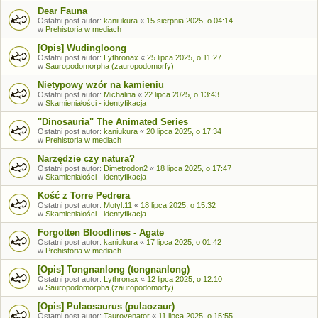
Dear Fauna
Ostatni post autor:
kaniukura
«
15 sierpnia 2025, o 04:14
w
Prehistoria w mediach
[Opis] Wudingloong
Ostatni post autor:
Lythronax
«
25 lipca 2025, o 11:27
w
Sauropodomorpha (zauropodomorfy)
Nietypowy wzór na kamieniu
Ostatni post autor:
Michalina
«
22 lipca 2025, o 13:43
w
Skamieniałości - identyfikacja
"Dinosauria" The Animated Series
Ostatni post autor:
kaniukura
«
20 lipca 2025, o 17:34
w
Prehistoria w mediach
Narzędzie czy natura?
Ostatni post autor:
Dimetrodon2
«
18 lipca 2025, o 17:47
w
Skamieniałości - identyfikacja
Kość z Torre Pedrera
Ostatni post autor:
Motyl.11
«
18 lipca 2025, o 15:32
w
Skamieniałości - identyfikacja
Forgotten Bloodlines - Agate
Ostatni post autor:
kaniukura
«
17 lipca 2025, o 01:42
w
Prehistoria w mediach
[Opis] Tongnanlong (tongnanlong)
Ostatni post autor:
Lythronax
«
12 lipca 2025, o 12:10
w
Sauropodomorpha (zauropodomorfy)
[Opis] Pulaosaurus (pulaozaur)
Ostatni post autor:
Taurovenator
«
11 lipca 2025, o 15:55