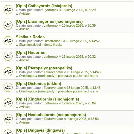
[Opis] Cathayornis (katajornis)
Ostatni post autor:
Lythronax
«
18 lutego 2025, o 09:29
w
Avialae
[Opis] Liaoningornis (liaoningornis)
Ostatni post autor:
Lythronax
«
16 lutego 2025, o 20:39
w
Avialae
Skałka z Rodos
Ostatni post autor:
Dimetrodon2
«
15 lutego 2025, o 14:52
w
Skamieniałości - identyfikacja
[Opis] Houornis
Ostatni post autor:
Lythronax
«
13 lutego 2025, o 20:32
w
Avialae
[Opis] Pteropelyx (pteropeliks)
Ostatni post autor:
Taurovenator
«
13 lutego 2025, o 14:48
w
Ornithopoda (ornitopody) i pozostałe ptasiomiedniczne
[Opis] Diclonius (diklon)
Ostatni post autor:
Taurovenator
«
13 lutego 2025, o 13:46
w
Ornithopoda (ornitopody) i pozostałe ptasiomiedniczne
[Opis] Xinghaiornis (singhajornis)
Ostatni post autor:
Lythronax
«
12 lutego 2025, o 23:04
w
Avialae
[Opis] Neobohaiornis (neopohajornis)
Ostatni post autor:
Taurovenator
«
9 lutego 2025, o 13:53
w
Avialae
[Opis] Dingavis (dingawis)