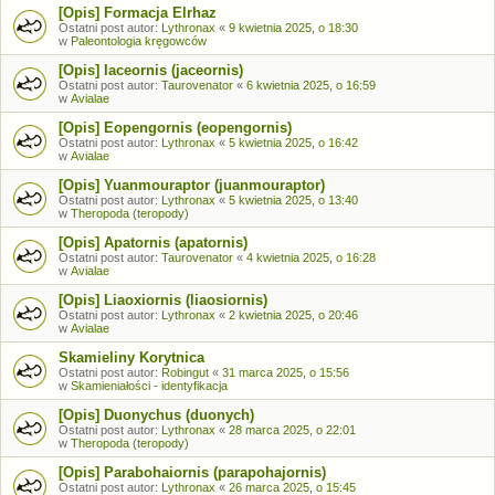
[Opis] Formacja Elrhaz
Ostatni post autor:
Lythronax
«
9 kwietnia 2025, o 18:30
w
Paleontologia kręgowców
[Opis] Iaceornis (jaceornis)
Ostatni post autor:
Taurovenator
«
6 kwietnia 2025, o 16:59
w
Avialae
[Opis] Eopengornis (eopengornis)
Ostatni post autor:
Lythronax
«
5 kwietnia 2025, o 16:42
w
Avialae
[Opis] Yuanmouraptor (juanmouraptor)
Ostatni post autor:
Lythronax
«
5 kwietnia 2025, o 13:40
w
Theropoda (teropody)
[Opis] Apatornis (apatornis)
Ostatni post autor:
Taurovenator
«
4 kwietnia 2025, o 16:28
w
Avialae
[Opis] Liaoxiornis (liaosiornis)
Ostatni post autor:
Lythronax
«
2 kwietnia 2025, o 20:46
w
Avialae
Skamieliny Korytnica
Ostatni post autor:
Robingut
«
31 marca 2025, o 15:56
w
Skamieniałości - identyfikacja
[Opis] Duonychus (duonych)
Ostatni post autor:
Lythronax
«
28 marca 2025, o 22:01
w
Theropoda (teropody)
[Opis] Parabohaiornis (parapohajornis)
Ostatni post autor:
Lythronax
«
26 marca 2025, o 15:45