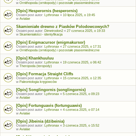
w
Ornithopoda (ornitopody) i pozostałe ptasiomiedniczne
[Opis] Hesperornis (hesperornis)
Ostatni post autor:
Lythronax
«
10 lipca 2025, o 19:45
w
Avialae
Skamieniałe drewno z Piasków Polodowcowych?
Ostatni post autor:
Dimetrodon2
«
27 czerwca 2025, o 19:33
w
Skamieniałości - identyfikacja
[Opis] Enigmacursor (enigmakursor)
Ostatni post autor:
Lythronax
«
27 czerwca 2025, o 17:31
w
Ornithopoda (ornitopody) i pozostałe ptasiomiedniczne
[Opis] Khankhuuluu
Ostatni post autor:
Lythronax
«
19 czerwca 2025, o 06:42
w
Theropoda (teropody)
[Opis] Formacja Straight Cliffs
Ostatni post autor:
Lythronax
«
15 czerwca 2025, o 12:35
w
Paleontologia kręgowców
[Opis] Songlingornis (songlingornis)
Ostatni post autor:
Lythronax
«
5 czerwca 2025, o 09:23
w
Avialae
[Opis] Fortunguavis (fortunguawis)
Ostatni post autor:
Lythronax
«
4 czerwca 2025, o 07:14
w
Avialae
[Opis] Jibeinia (dżibeinia)
Ostatni post autor:
Lythronax
«
3 czerwca 2025, o 15:52
w
Avialae