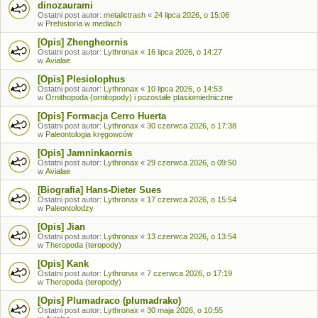
dinozaurami
Ostatni post autor:
metalictrash
«
24 lipca 2026, o 15:06
w
Prehistoria w mediach
[Opis] Zhengheornis
Ostatni post autor:
Lythronax
«
16 lipca 2026, o 14:27
w
Avialae
[Opis] Plesiolophus
Ostatni post autor:
Lythronax
«
10 lipca 2026, o 14:53
w
Ornithopoda (ornitopody) i pozostałe ptasiomiedniczne
[Opis] Formacja Cerro Huerta
Ostatni post autor:
Lythronax
«
30 czerwca 2026, o 17:38
w
Paleontologia kręgowców
[Opis] Jamninkaornis
Ostatni post autor:
Lythronax
«
29 czerwca 2026, o 09:50
w
Avialae
[Biografia] Hans-Dieter Sues
Ostatni post autor:
Lythronax
«
17 czerwca 2026, o 15:54
w
Paleontolodzy
[Opis] Jian
Ostatni post autor:
Lythronax
«
13 czerwca 2026, o 13:54
w
Theropoda (teropody)
[Opis] Kank
Ostatni post autor:
Lythronax
«
7 czerwca 2026, o 17:19
w
Theropoda (teropody)
[Opis] Plumadraco (plumadrako)
Ostatni post autor:
Lythronax
«
30 maja 2026, o 10:55