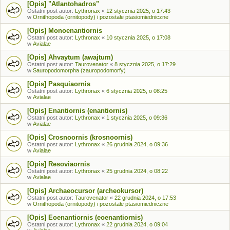
[Opis] "Atlantohadros"
Ostatni post autor:
Lythronax
«
12 stycznia 2025, o 17:43
w
Ornithopoda (ornitopody) i pozostałe ptasiomiedniczne
[Opis] Monoenantiornis
Ostatni post autor:
Lythronax
«
10 stycznia 2025, o 17:08
w
Avialae
[Opis] Ahvaytum (awajtum)
Ostatni post autor:
Taurovenator
«
8 stycznia 2025, o 17:29
w
Sauropodomorpha (zauropodomorfy)
[Opis] Pasquiaornis
Ostatni post autor:
Lythronax
«
6 stycznia 2025, o 08:25
w
Avialae
[Opis] Enantiornis (enantiornis)
Ostatni post autor:
Lythronax
«
1 stycznia 2025, o 09:36
w
Avialae
[Opis] Crosnoornis (krosnoornis)
Ostatni post autor:
Lythronax
«
26 grudnia 2024, o 09:36
w
Avialae
[Opis] Resoviaornis
Ostatni post autor:
Lythronax
«
25 grudnia 2024, o 08:22
w
Avialae
[Opis] Archaeocursor (archeokursor)
Ostatni post autor:
Taurovenator
«
22 grudnia 2024, o 17:53
w
Ornithopoda (ornitopody) i pozostałe ptasiomiedniczne
[Opis] Eoenantiornis (eoenantiornis)
Ostatni post autor:
Lythronax
«
22 grudnia 2024, o 09:04