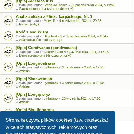
[Opis] Ardetosaurus
Ostatni post autor:
Stanisław Kopeć
«
11 października 2024, o 19:51
w
Sauropodomorpha (zauropodomorfy)
Analiza okazu z Fliszu karpackiego. Nr. 1
Ostatni post autor:
Motyl.11
«
9 października 2024, o 20:08
w
Pisces (ryby)
Kość z nad Wisły
Ostatni post autor:
Dimetrodon2
«
9 października 2024, o 18:45
w
Skamieniałości - identyfikacja
[Opis] Gondwanax (gondwanaks)
Ostatni post autor:
Taurovenator
«
5 października 2024, o 12:13
w
Dinosauromorpha (dinozauromorfy)
[Opis] Longirostravis
Ostatni post autor:
Lythronax
«
3 października 2024, o 19:51
w
Avialae
[Opis] Shanweiniao
Ostatni post autor:
Lythronax
«
3 października 2024, o 19:50
w
Avialae
[Opis] Longipteryx
Ostatni post autor:
Lythronax
«
28 września 2024, o 17:16
w
Avialae
[Opis] Shuilingornis
Ostatni post autor:
Lythronax
«
26 września 2024, o 17:53
w
Avialae
Strona ta używa plików cookies (tzw. ciasteczka)
w celach statystycznych, reklamowych oraz