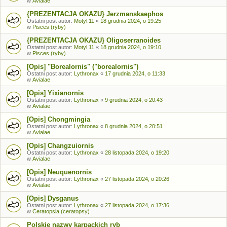
w
Avialae
{PREZENTACJA OKAZU} Jerzmanskaephos
Ostatni post autor:
Motyl.11
«
18 grudnia 2024, o 19:25
w
Pisces (ryby)
{PREZENTACJA OKAZU} Oligoserranoides
Ostatni post autor:
Motyl.11
«
18 grudnia 2024, o 19:10
w
Pisces (ryby)
[Opis] "Borealornis" ("borealornis")
Ostatni post autor:
Lythronax
«
17 grudnia 2024, o 11:33
w
Avialae
[Opis] Yixianornis
Ostatni post autor:
Lythronax
«
9 grudnia 2024, o 20:43
w
Avialae
[Opis] Chongmingia
Ostatni post autor:
Lythronax
«
8 grudnia 2024, o 20:51
w
Avialae
[Opis] Changzuiornis
Ostatni post autor:
Lythronax
«
28 listopada 2024, o 19:20
w
Avialae
[Opis] Neuquenornis
Ostatni post autor:
Lythronax
«
27 listopada 2024, o 20:26
w
Avialae
[Opis] Dysganus
Ostatni post autor:
Lythronax
«
27 listopada 2024, o 17:36
w
Ceratopsia (ceratopsy)
Polskie nazwy karpackich ryb