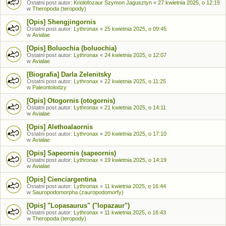
Ostatni post autor:
Kriolofozaur Szymon Jagusztyn
«
27 kwietnia 2025, o 12:15
w
Theropoda (teropody)
[Opis] Shengjingornis
Ostatni post autor:
Lythronax
«
25 kwietnia 2025, o 09:45
w
Avialae
[Opis] Boluochia (boluochia)
Ostatni post autor:
Lythronax
«
24 kwietnia 2025, o 12:07
w
Avialae
[Biografia] Darla Zelenitsky
Ostatni post autor:
Lythronax
«
22 kwietnia 2025, o 11:25
w
Paleontolodzy
[Opis] Otogornis (otogornis)
Ostatni post autor:
Lythronax
«
21 kwietnia 2025, o 14:11
w
Avialae
[Opis] Alethoalaornis
Ostatni post autor:
Lythronax
«
20 kwietnia 2025, o 17:10
w
Avialae
[Opis] Sapeornis (sapeornis)
Ostatni post autor:
Lythronax
«
19 kwietnia 2025, o 14:19
w
Avialae
[Opis] Cienciargentina
Ostatni post autor:
Lythronax
«
11 kwietnia 2025, o 16:44
w
Sauropodomorpha (zauropodomorfy)
[Opis] "Lopasaurus" ("lopazaur")
Ostatni post autor:
Lythronax
«
11 kwietnia 2025, o 16:43
w
Theropoda (teropody)