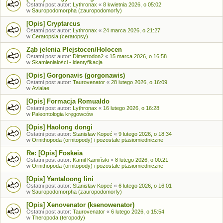
Ostatni post autor:
Lythronax
«
8 kwietnia 2026, o 05:02
w
Sauropodomorpha (zauropodomorfy)
[Opis] Cryptarcus
Ostatni post autor:
Lythronax
«
24 marca 2026, o 21:27
w
Ceratopsia (ceratopsy)
Ząb jelenia Plejstocen/Holocen
Ostatni post autor:
Dimetrodon2
«
15 marca 2026, o 16:58
w
Skamieniałości - identyfikacja
[Opis] Gorgonavis (gorgonawis)
Ostatni post autor:
Taurovenator
«
28 lutego 2026, o 16:09
w
Avialae
[Opis] Formacja Romualdo
Ostatni post autor:
Lythronax
«
16 lutego 2026, o 16:28
w
Paleontologia kręgowców
[Opis] Haolong dongi
Ostatni post autor:
Stanisław Kopeć
«
9 lutego 2026, o 18:34
w
Ornithopoda (ornitopody) i pozostałe ptasiomiedniczne
Re: [Opis] Foskeia
Ostatni post autor:
Kamil Kamiński
«
8 lutego 2026, o 00:21
w
Ornithopoda (ornitopody) i pozostałe ptasiomiedniczne
[Opis] Yantaloong lini
Ostatni post autor:
Stanisław Kopeć
«
6 lutego 2026, o 16:01
w
Sauropodomorpha (zauropodomorfy)
[Opis] Xenovenator (ksenowenator)
Ostatni post autor:
Taurovenator
«
6 lutego 2026, o 15:54
w
Theropoda (teropody)