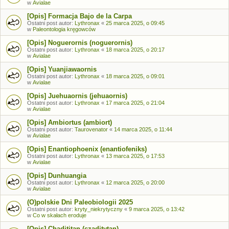
w
Avialae
[Opis] Formacja Bajo de la Carpa
Ostatni post autor:
Lythronax
«
25 marca 2025, o 09:45
w
Paleontologia kręgowców
[Opis] Noguerornis (noguerornis)
Ostatni post autor:
Lythronax
«
18 marca 2025, o 20:17
w
Avialae
[Opis] Yuanjiawaornis
Ostatni post autor:
Lythronax
«
18 marca 2025, o 09:01
w
Avialae
[Opis] Juehuaornis (jehuaornis)
Ostatni post autor:
Lythronax
«
17 marca 2025, o 21:04
w
Avialae
[Opis] Ambiortus (ambiort)
Ostatni post autor:
Taurovenator
«
14 marca 2025, o 11:44
w
Avialae
[Opis] Enantiophoenix (enantiofeniks)
Ostatni post autor:
Lythronax
«
13 marca 2025, o 17:53
w
Avialae
[Opis] Dunhuangia
Ostatni post autor:
Lythronax
«
12 marca 2025, o 20:00
w
Avialae
(O)polskie Dni Paleobiologii 2025
Ostatni post autor:
kryty_niekrytyczny
«
9 marca 2025, o 13:42
w
Co w skałach eroduje
[Opis] Chadititan (czaditytan)