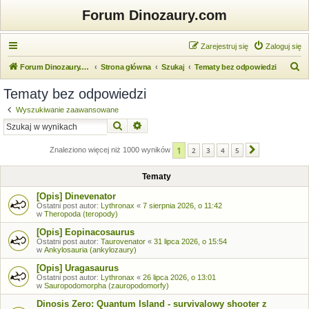
Forum Dinozaury.com
Zarejestruj się
Zaloguj się
S
Forum Dinozaury.com
Strona główna
Szukaj
Tematy bez odpowiedzi
z
Tematy bez odpowiedzi
u
Wyszukiwanie zaawansowane
k
Szukaj
Wyszukiwanie zaawansowane
a
1
j
Znaleziono więcej niż 1000 wyników
2
3
4
5
Następna
Tematy
[Opis] Dinevenator
Ostatni post autor:
Lythronax
«
7 sierpnia 2026, o 11:42
w
Theropoda (teropody)
[Opis] Eopinacosaurus
Ostatni post autor:
Taurovenator
«
31 lipca 2026, o 15:54
w
Ankylosauria (ankylozaury)
[Opis] Uragasaurus
Ostatni post autor:
Lythronax
«
26 lipca 2026, o 13:01
w
Sauropodomorpha (zauropodomorfy)
Dinosis Zero: Quantum Island - survivalowy shooter z