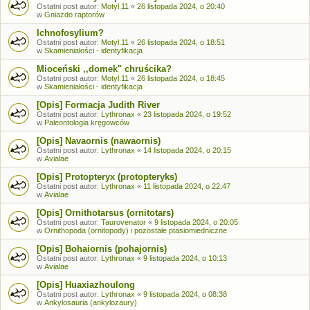
Ostatni post autor:
Motyl.11
«
26 listopada 2024, o 20:40
w
Gniazdo raptorów
Ichnofosylium?
Ostatni post autor:
Motyl.11
«
26 listopada 2024, o 18:51
w
Skamieniałości - identyfikacja
Mioceński ,,domek" chruścika?
Ostatni post autor:
Motyl.11
«
26 listopada 2024, o 18:45
w
Skamieniałości - identyfikacja
[Opis] Formacja Judith River
Ostatni post autor:
Lythronax
«
23 listopada 2024, o 19:52
w
Paleontologia kręgowców
[Opis] Navaornis (nawaornis)
Ostatni post autor:
Lythronax
«
14 listopada 2024, o 20:15
w
Avialae
[Opis] Protopteryx (protopteryks)
Ostatni post autor:
Lythronax
«
11 listopada 2024, o 22:47
w
Avialae
[Opis] Ornithotarsus (ornitotars)
Ostatni post autor:
Taurovenator
«
9 listopada 2024, o 20:05
w
Ornithopoda (ornitopody) i pozostałe ptasiomiedniczne
[Opis] Bohaiornis (pohajornis)
Ostatni post autor:
Lythronax
«
9 listopada 2024, o 10:13
w
Avialae
[Opis] Huaxiazhoulong
Ostatni post autor:
Lythronax
«
9 listopada 2024, o 08:38
w
Ankylosauria (ankylozaury)