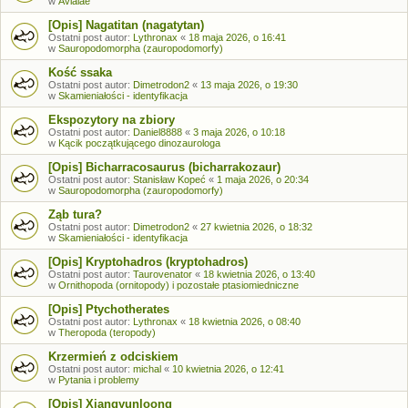
w
Avialae
[Opis] Nagatitan (nagatytan)
Ostatni post autor:
Lythronax
«
18 maja 2026, o 16:41
w
Sauropodomorpha (zauropodomorfy)
Kość ssaka
Ostatni post autor:
Dimetrodon2
«
13 maja 2026, o 19:30
w
Skamieniałości - identyfikacja
Ekspozytory na zbiory
Ostatni post autor:
Daniel8888
«
3 maja 2026, o 10:18
w
Kącik początkującego dinozaurologa
[Opis] Bicharracosaurus (bicharrakozaur)
Ostatni post autor:
Stanisław Kopeć
«
1 maja 2026, o 20:34
w
Sauropodomorpha (zauropodomorfy)
Ząb tura?
Ostatni post autor:
Dimetrodon2
«
27 kwietnia 2026, o 18:32
w
Skamieniałości - identyfikacja
[Opis] Kryptohadros (kryptohadros)
Ostatni post autor:
Taurovenator
«
18 kwietnia 2026, o 13:40
w
Ornithopoda (ornitopody) i pozostałe ptasiomiedniczne
[Opis] Ptychotherates
Ostatni post autor:
Lythronax
«
18 kwietnia 2026, o 08:40
w
Theropoda (teropody)
Krzermień z odciskiem
Ostatni post autor:
michal
«
10 kwietnia 2026, o 12:41
w
Pytania i problemy
[Opis] Xiangyunloong