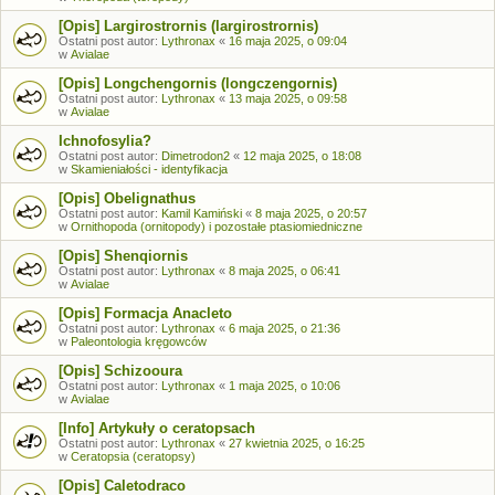
[Opis] Largirostrornis (largirostrornis)
Ostatni post autor:
Lythronax
«
16 maja 2025, o 09:04
w
Avialae
[Opis] Longchengornis (longczengornis)
Ostatni post autor:
Lythronax
«
13 maja 2025, o 09:58
w
Avialae
Ichnofosylia?
Ostatni post autor:
Dimetrodon2
«
12 maja 2025, o 18:08
w
Skamieniałości - identyfikacja
[Opis] Obelignathus
Ostatni post autor:
Kamil Kamiński
«
8 maja 2025, o 20:57
w
Ornithopoda (ornitopody) i pozostałe ptasiomiedniczne
[Opis] Shenqiornis
Ostatni post autor:
Lythronax
«
8 maja 2025, o 06:41
w
Avialae
[Opis] Formacja Anacleto
Ostatni post autor:
Lythronax
«
6 maja 2025, o 21:36
w
Paleontologia kręgowców
[Opis] Schizooura
Ostatni post autor:
Lythronax
«
1 maja 2025, o 10:06
w
Avialae
[Info] Artykuły o ceratopsach
Ostatni post autor:
Lythronax
«
27 kwietnia 2025, o 16:25
w
Ceratopsia (ceratopsy)
[Opis] Caletodraco