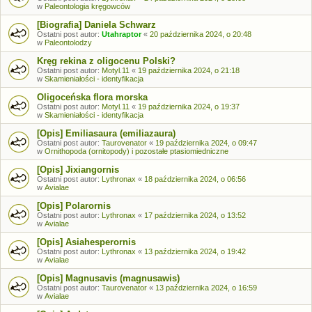
w
Paleontologia kręgowców
[Biografia] Daniela Schwarz
Ostatni post autor:
Utahraptor
«
20 października 2024, o 20:48
w
Paleontolodzy
Kręg rekina z oligocenu Polski?
Ostatni post autor:
Motyl.11
«
19 października 2024, o 21:18
w
Skamieniałości - identyfikacja
Oligoceńska flora morska
Ostatni post autor:
Motyl.11
«
19 października 2024, o 19:37
w
Skamieniałości - identyfikacja
[Opis] Emiliasaura (emiliazaura)
Ostatni post autor:
Taurovenator
«
19 października 2024, o 09:47
w
Ornithopoda (ornitopody) i pozostałe ptasiomiedniczne
[Opis] Jixiangornis
Ostatni post autor:
Lythronax
«
18 października 2024, o 06:56
w
Avialae
[Opis] Polarornis
Ostatni post autor:
Lythronax
«
17 października 2024, o 13:52
w
Avialae
[Opis] Asiahesperornis
Ostatni post autor:
Lythronax
«
13 października 2024, o 19:42
w
Avialae
[Opis] Magnusavis (magnusawis)
Ostatni post autor:
Taurovenator
«
13 października 2024, o 16:59
w
Avialae