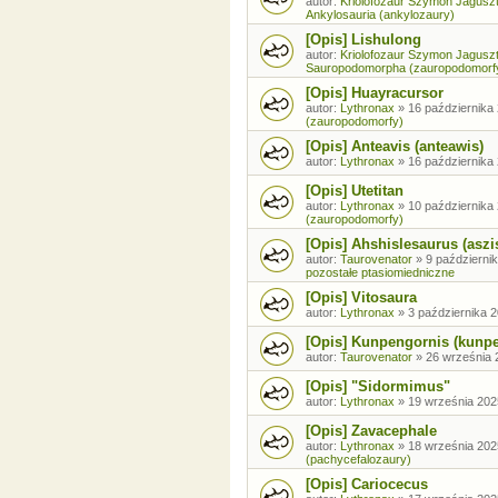
autor:
Kriolofozaur Szymon Jagusz
Ankylosauria (ankylozaury)
[Opis] Lishulong
autor:
Kriolofozaur Szymon Jagusz
Sauropodomorpha (zauropodomorf
[Opis] Huayracursor
autor:
Lythronax
»
16 października 
(zauropodomorfy)
[Opis] Anteavis (anteawis)
autor:
Lythronax
»
16 października 
[Opis] Utetitan
autor:
Lythronax
»
10 października 
(zauropodomorfy)
[Opis] Ahshislesaurus (aszi
autor:
Taurovenator
»
9 październik
pozostałe ptasiomiedniczne
[Opis] Vitosaura
autor:
Lythronax
»
3 października 2
[Opis] Kunpengornis (kunp
autor:
Taurovenator
»
26 września 
[Opis] "Sidormimus"
autor:
Lythronax
»
19 września 202
[Opis] Zavacephale
autor:
Lythronax
»
18 września 202
(pachycefalozaury)
[Opis] Cariocecus