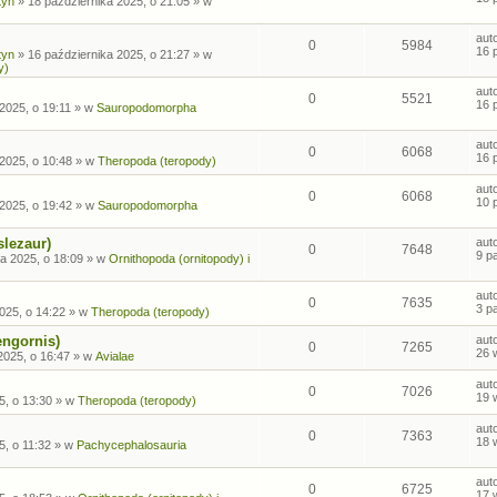
tyn
»
18 października 2025, o 21:05
» w
aut
0
5984
16 
tyn
»
16 października 2025, o 21:27
» w
y)
aut
0
5521
16 
2025, o 19:11
» w
Sauropodomorpha
aut
0
6068
16 
2025, o 10:48
» w
Theropoda (teropody)
aut
0
6068
10 
2025, o 19:42
» w
Sauropodomorpha
slezaur)
aut
0
7648
9 p
a 2025, o 18:09
» w
Ornithopoda (ornitopody) i
aut
0
7635
3 p
025, o 14:22
» w
Theropoda (teropody)
engornis)
aut
0
7265
26 
2025, o 16:47
» w
Avialae
aut
0
7026
19 
5, o 13:30
» w
Theropoda (teropody)
aut
0
7363
18 
5, o 11:32
» w
Pachycephalosauria
aut
0
6725
17 