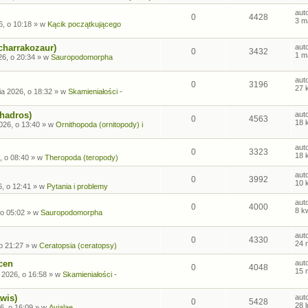
aut
0
4428
3 m
6, o 10:18
» w
Kącik początkującego
charrakozaur)
aut
0
3432
1 m
26, o 20:34
» w
Sauropodomorpha
aut
0
3196
27 
ia 2026, o 18:32
» w
Skamieniałości -
ohadros)
aut
0
4563
18 
026, o 13:40
» w
Ornithopoda (ornitopody) i
aut
0
3323
18 
, o 08:40
» w
Theropoda (teropody)
aut
0
3992
10 
6, o 12:41
» w
Pytania i problemy
aut
0
4000
8 k
 o 05:02
» w
Sauropodomorpha
aut
0
4330
24 
o 21:27
» w
Ceratopsia (ceratopsy)
cen
aut
0
4048
15 
 2026, o 16:58
» w
Skamieniałości -
wis)
aut
0
5428
28 
6, o 16:09
» w
Avialae