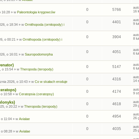
aut
0
5766
16 
o 16:28
» w
Paleontologia kręgowców
aut
0
4401
9 l
026, o 18:34
» w
Ornithopoda (ornitopody) i
aut
0
3904
8 l
26, o 00:21
» w
Ornithopoda (ornitopody) i
aut
0
4051
6 l
026, o 16:01
» w
Sauropodomorpha
enator)
aut
0
5147
6 l
, o 15:54
» w
Theropoda (teropody)
aut
0
4316
14 
znia 2026, o 10:43
» w
Co w skałach eroduje
ceratops)
aut
0
4174
9 s
 o 10:58
» w
Ceratopsia (ceratopsy)
ulonyks)
aut
0
4618
29 
25, o 20:22
» w
Theropoda (teropody)
aut
0
4954
26 
 o 11:04
» w
Avialae
aut
0
4035
25 
 o 08:28
» w
Avialae
aut