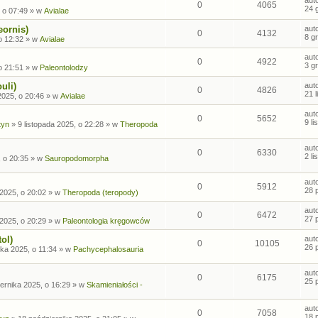
0
4065
24 
 o 07:49
» w
Avialae
eornis)
aut
0
4132
8 g
o 12:32
» w
Avialae
aut
0
4922
3 g
o 21:51
» w
Paleontolodzy
uli)
aut
0
4826
21 
2025, o 20:46
» w
Avialae
aut
0
5652
9 l
tyn
»
9 listopada 2025, o 22:28
» w
Theropoda
aut
0
6330
2 l
, o 20:35
» w
Sauropodomorpha
aut
0
5912
28 
2025, o 20:02
» w
Theropoda (teropody)
aut
0
6472
27 
2025, o 20:29
» w
Paleontologia kręgowców
ol)
aut
0
10105
26 
ka 2025, o 11:34
» w
Pachycephalosauria
aut
0
6175
25 
ernika 2025, o 16:29
» w
Skamieniałości -
aut
0
7058
18 