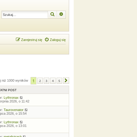
Szukaj
Wyszukiwanie zaawansowane
Zarejestruj się
Zaloguj się
1
ej niż 1000 wyników
2
3
4
5
Następna
ATNI POST
or:
Lythronax
ierpnia 2026, o 11:42
or:
Taurovenator
lipca 2026, o 15:54
or:
Lythronax
lipca 2026, o 13:01
or:
metalictrash