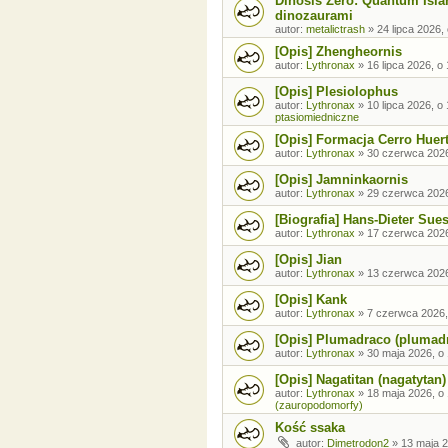
Dinosis Zero: Quantum Isla
dinozaurami
autor:
metalictrash
»
24 lipca 2026,
[Opis] Zhengheornis
autor:
Lythronax
»
16 lipca 2026, o
[Opis] Plesiolophus
autor:
Lythronax
»
10 lipca 2026, o
ptasiomiedniczne
[Opis] Formacja Cerro Huer
autor:
Lythronax
»
30 czerwca 2026
[Opis] Jamninkaornis
autor:
Lythronax
»
29 czerwca 2026
[Biografia] Hans-Dieter Sue
autor:
Lythronax
»
17 czerwca 2026
[Opis] Jian
autor:
Lythronax
»
13 czerwca 2026
[Opis] Kank
autor:
Lythronax
»
7 czerwca 2026,
[Opis] Plumadraco (plumad
autor:
Lythronax
»
30 maja 2026, o
[Opis] Nagatitan (nagatytan)
autor:
Lythronax
»
18 maja 2026, o
(zauropodomorfy)
Kość ssaka
autor:
Dimetrodon2
»
13 maja 2