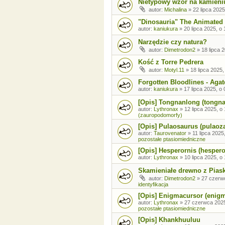
Nietypowy wzór na kamieni
autor:
Michalina
»
22 lipca 2025
"Dinosauria" The Animated 
autor:
kaniukura
»
20 lipca 2025, o 
Narzędzie czy natura?
autor:
Dimetrodon2
»
18 lipca 
Kość z Torre Pedrera
autor:
Motyl.11
»
18 lipca 2025,
Forgotten Bloodlines - Agat
autor:
kaniukura
»
17 lipca 2025, o 
[Opis] Tongnanlong (tongn
autor:
Lythronax
»
12 lipca 2025, o
(zauropodomorfy)
[Opis] Pulaosaurus (pulaoz
autor:
Taurovenator
»
11 lipca 2025
pozostałe ptasiomiedniczne
[Opis] Hesperornis (hespero
autor:
Lythronax
»
10 lipca 2025, o
Skamieniałe drewno z Pia
autor:
Dimetrodon2
»
27 czerw
identyfikacja
[Opis] Enigmacursor (enig
autor:
Lythronax
»
27 czerwca 2025
pozostałe ptasiomiedniczne
[Opis] Khankhuuluu