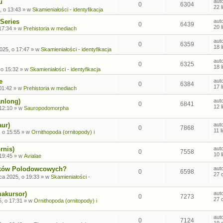
u
aut
0
6304
22 
, o 13:43
» w
Skamieniałości - identyfikacja
Series
aut
0
6439
20 
17:34
» w
Prehistoria w mediach
aut
0
6359
18 
2025, o 17:47
» w
Skamieniałości - identyfikacja
aut
0
6325
18 
 o 15:32
» w
Skamieniałości - identyfikacja
e
aut
0
6384
17 
01:42
» w
Prehistoria w mediach
anlong)
aut
0
6841
12 
 12:10
» w
Sauropodomorpha
aur)
aut
0
7868
11 
, o 15:55
» w
Ornithopoda (ornitopody) i
rnis)
aut
0
7558
10 
 19:45
» w
Avialae
sków Polodowcowych?
aut
0
6598
27 
ca 2025, o 19:33
» w
Skamieniałości -
makursor)
aut
0
7273
27 
, o 17:31
» w
Ornithopoda (ornitopody) i
aut
0
7124
19 