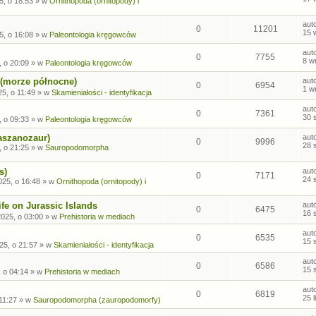
5, o 18:53
» w
Ornithopoda (ornitopody) i
aut
0
11201
15 
5, o 16:08
» w
Paleontologia kręgowców
aut
0
7755
8 w
, o 20:09
» w
Paleontologia kręgowców
 (morze północne)
aut
0
6954
1 w
5, o 11:49
» w
Skamieniałości - identyfikacja
aut
0
7361
30 
, o 09:33
» w
Paleontologia kręgowców
aszanozaur)
aut
0
9996
28 
, o 21:25
» w
Sauropodomorpha
s)
aut
0
7171
24 
025, o 16:48
» w
Ornithopoda (ornitopody) i
fe on Jurassic Islands
aut
0
6475
16 
2025, o 03:00
» w
Prehistoria w mediach
aut
0
6535
15 
25, o 21:57
» w
Skamieniałości - identyfikacja
aut
0
6586
15 
, o 04:14
» w
Prehistoria w mediach
aut
0
6819
25 
 11:27
» w
Sauropodomorpha (zauropodomorfy)