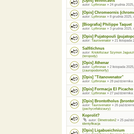
[Opis] Winnicavis
autor:
Lythronax
»
24 grudnia 2025,
[Opis] Chromeornis (chrom
autor:
Lythronax
»
8 grudnia 2025, 
[Biografia] Philippe Taquet
autor:
Lythronax
»
3 grudnia 2025, 
[Opis] Pujatopouli (pujatopo
autor:
Taurovenator
»
21 listopada 
Salfitichnus
autor:
Kriolofozaur Szymon Jagusz
(teropody)
[Opis] Athenar
autor:
Lythronax
»
2 listopada 2025
(zauropodomorfy)
[Opis] "Titanovenator"
autor:
Lythronax
»
28 października 
[Opis] Formacja El Picacho
autor:
Lythronax
»
27 października 
[Opis] Brontotholus (brontot
autor:
Taurovenator
»
26 październi
(pachycefalozaury)
Koprolit?
autor:
Dimetrodon2
»
25 paździ
identyfikacja
[Opis] Ligabueichnium