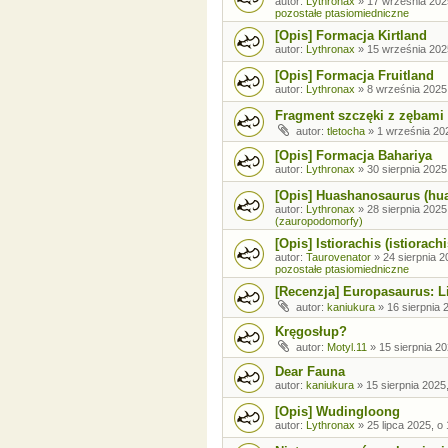
autor:
Lythronax
»
17 września 202
pozostałe ptasiomiedniczne
[Opis] Formacja Kirtland
autor:
Lythronax
»
15 września 202
[Opis] Formacja Fruitland
autor:
Lythronax
»
8 września 2025
Fragment szczęki z zębami
autor:
tletocha
»
1 września 202
[Opis] Formacja Bahariya
autor:
Lythronax
»
30 sierpnia 2025
[Opis] Huashanosaurus (hu
autor:
Lythronax
»
28 sierpnia 2025
(zauropodomorfy)
[Opis] Istiorachis (istiorachi
autor:
Taurovenator
»
24 sierpnia 2
pozostałe ptasiomiedniczne
[Recenzja] Europasaurus: Li
autor:
kaniukura
»
16 sierpnia 
Kręgosłup?
autor:
Motyl.11
»
15 sierpnia 20
Dear Fauna
autor:
kaniukura
»
15 sierpnia 2025
[Opis] Wudingloong
autor:
Lythronax
»
25 lipca 2025, o