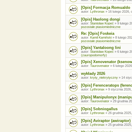
[Opis] Formacja Romualdo
autor:
Lythronax
»
16 lutego 2026, 
[Opis] Haolong dongi
autor:
Stanisław Kopeć
»
9 lutego 2
pozostałe ptasiomiedniczne
Re: [Opis] Foskeia
autor:
Kamil Kamiński
»
8 lutego 20
pozostałe ptasiomiedniczne
[Opis] Yantaloong lini
autor:
Stanisław Kopeć
»
6 lutego 2
(zauropodomorfy)
[Opis] Xenovenator (ksenow
autor:
Taurovenator
»
6 lutego 2026
wykłady 2026
autor:
kryty_niekrytyczny
»
14 styc
[Opis] Ferenceratops (feren
autor:
Lythronax
»
9 stycznia 2026,
[Opis] Manipulonyx (manip
autor:
Taurovenator
»
29 grudnia 20
[Opis] Sobniogallus
autor:
Lythronax
»
26 grudnia 2025,
[Opis] Aviraptor (awiraptor)
autor:
Lythronax
»
25 grudnia 2025,