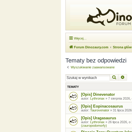
Więcej…
Forum Dinozaury.com
Strona głó
Tematy bez odpowiedzi
Wyszukiwanie zaawansowane
Szukaj
Wysz
TEMATY
[Opis] Dinevenator
autor:
Lythronax
»
7 sierpnia 2026,
[Opis] Eopinacosaurus
autor:
Taurovenator
»
31 lipca 2026
[Opis] Uragasaurus
autor:
Lythronax
»
26 lipca 2026, o
(zauropodomorfy)