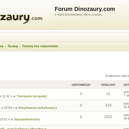
Forum Dinozaury.com
z nami przeniesiesz się w czasie...
wna
Szukaj
Tematy bez odpowiedzi
ukiwanie zaawansowane
Znaleziono więc
ODPOWIEDZI
ODSŁONY
OST
aut
0
22
7 s
 o 11:42
» w
Theropoda (teropody)
aut
0
523
31 
, o 15:54
» w
Ankylosauria (ankylozaury)
aut
0
2552
26 
 13:01
» w
Sauropodomorpha
aut