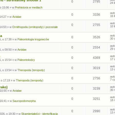
nd - survivalowy shooter z
0
2795
24 
 o 15:06
» w
Prehistoria w mediach
aut
0
3336
16 
 14:27
» w
Avialae
aut
0
2755
10 
 14:53
» w
Ornithopoda (ornitopody) i pozostałe
ta
aut
0
3526
30 
, o 17:38
» w
Paleontologia kręgowców
aut
0
2554
29 
, o 09:50
» w
Avialae
s
aut
0
4369
17 
, o 15:54
» w
Paleontolodzy
aut
0
3019
13 
, o 13:54
» w
Theropoda (teropody)
aut
0
2756
7 c
 o 17:19
» w
Theropoda (teropody)
rako)
aut
0
3239
30 
 10:55
» w
Avialae
aut
0
3251
18 
 16:41
» w
Sauropodomorpha
aut
0
2990
13 
026, o 19:30
» w
Skamieniałości - identyfikacja