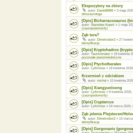
Ekspozytory na zbiory
autor:
Daniel8888
»
3 maja 202
dinozaurologa
[Opis] Bicharracosaurus (bi
autor:
Stanisław Kopeć
»
1 maja 20
(zauropodomorfy)
Ząb tura?
autor:
Dimetrodon2
»
27 kwietn
identyfikacja
[Opis] Kryptohadros (krypt
autor:
Taurovenator
»
18 kwietnia 2
pozostałe ptasiomiedniczne
[Opis] Ptychotherates
autor:
Lythronax
»
18 kwietnia 2026
Krzermień z odciskiem
autor:
michal
»
10 kwietnia 202
[Opis] Xiangyunloong
autor:
Lythronax
»
8 kwietnia 2026,
(zauropodomorfy)
[Opis] Cryptarcus
autor:
Lythronax
»
24 marca 2026, 
Ząb jelenia Plejstocen/Holo
autor:
Dimetrodon2
»
15 marca
identyfikacja
[Opis] Gorgonavis (gorgona
autor:
Taurovenator
»
28 lutego 202