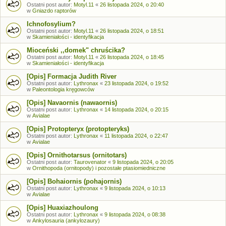
Ostatni post autor:
Motyl.11
«
26 listopada 2024, o 20:40
w
Gniazdo raptorów
Ichnofosylium?
Ostatni post autor:
Motyl.11
«
26 listopada 2024, o 18:51
w
Skamieniałości - identyfikacja
Mioceński ,,domek" chruścika?
Ostatni post autor:
Motyl.11
«
26 listopada 2024, o 18:45
w
Skamieniałości - identyfikacja
[Opis] Formacja Judith River
Ostatni post autor:
Lythronax
«
23 listopada 2024, o 19:52
w
Paleontologia kręgowców
[Opis] Navaornis (nawaornis)
Ostatni post autor:
Lythronax
«
14 listopada 2024, o 20:15
w
Avialae
[Opis] Protopteryx (protopteryks)
Ostatni post autor:
Lythronax
«
11 listopada 2024, o 22:47
w
Avialae
[Opis] Ornithotarsus (ornitotars)
Ostatni post autor:
Taurovenator
«
9 listopada 2024, o 20:05
w
Ornithopoda (ornitopody) i pozostałe ptasiomiedniczne
[Opis] Bohaiornis (pohajornis)
Ostatni post autor:
Lythronax
«
9 listopada 2024, o 10:13
w
Avialae
[Opis] Huaxiazhoulong
Ostatni post autor:
Lythronax
«
9 listopada 2024, o 08:38
w
Ankylosauria (ankylozaury)