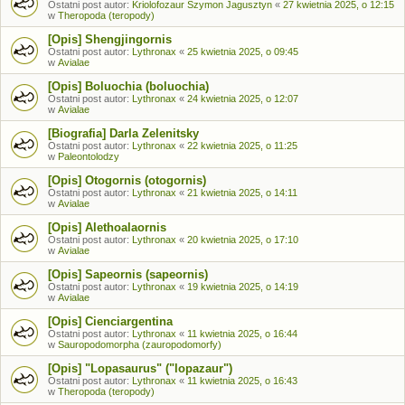
Ostatni post autor:
Kriolofozaur Szymon Jagusztyn
«
27 kwietnia 2025, o 12:15
w
Theropoda (teropody)
[Opis] Shengjingornis
Ostatni post autor:
Lythronax
«
25 kwietnia 2025, o 09:45
w
Avialae
[Opis] Boluochia (boluochia)
Ostatni post autor:
Lythronax
«
24 kwietnia 2025, o 12:07
w
Avialae
[Biografia] Darla Zelenitsky
Ostatni post autor:
Lythronax
«
22 kwietnia 2025, o 11:25
w
Paleontolodzy
[Opis] Otogornis (otogornis)
Ostatni post autor:
Lythronax
«
21 kwietnia 2025, o 14:11
w
Avialae
[Opis] Alethoalaornis
Ostatni post autor:
Lythronax
«
20 kwietnia 2025, o 17:10
w
Avialae
[Opis] Sapeornis (sapeornis)
Ostatni post autor:
Lythronax
«
19 kwietnia 2025, o 14:19
w
Avialae
[Opis] Cienciargentina
Ostatni post autor:
Lythronax
«
11 kwietnia 2025, o 16:44
w
Sauropodomorpha (zauropodomorfy)
[Opis] "Lopasaurus" ("lopazaur")
Ostatni post autor:
Lythronax
«
11 kwietnia 2025, o 16:43
w
Theropoda (teropody)