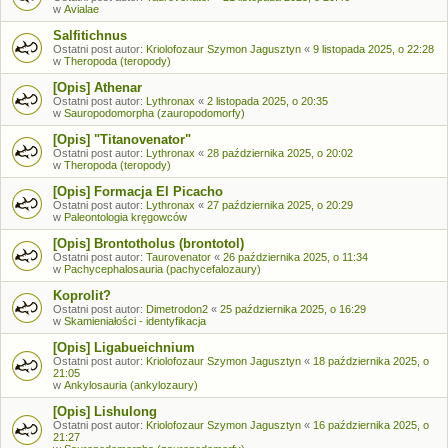
w
Avialae
Salfitichnus
Ostatni post autor:
Kriolofozaur Szymon Jagusztyn
«
9 listopada 2025, o 22:28
w
Theropoda (teropody)
[Opis] Athenar
Ostatni post autor:
Lythronax
«
2 listopada 2025, o 20:35
w
Sauropodomorpha (zauropodomorfy)
[Opis] "Titanovenator"
Ostatni post autor:
Lythronax
«
28 października 2025, o 20:02
w
Theropoda (teropody)
[Opis] Formacja El Picacho
Ostatni post autor:
Lythronax
«
27 października 2025, o 20:29
w
Paleontologia kręgowców
[Opis] Brontotholus (brontotol)
Ostatni post autor:
Taurovenator
«
26 października 2025, o 11:34
w
Pachycephalosauria (pachycefalozaury)
Koprolit?
Ostatni post autor:
Dimetrodon2
«
25 października 2025, o 16:29
w
Skamieniałości - identyfikacja
[Opis] Ligabueichnium
Ostatni post autor:
Kriolofozaur Szymon Jagusztyn
«
18 października 2025, o
21:05
w
Ankylosauria (ankylozaury)
[Opis] Lishulong
Ostatni post autor:
Kriolofozaur Szymon Jagusztyn
«
16 października 2025, o
21:27