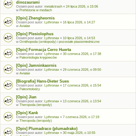
dinozaurami
Ostatni post autor:
metalictrash
«
24 lipca 2026, o 15:06
w
Prehistoria w mediach
[Opis] Zhengheornis
Ostatni post autor:
Lythronax
«
16 lipca 2026, o 14:27
w
Avialae
[Opis] Plesiolophus
Ostatni post autor:
Lythronax
«
10 lipca 2026, o 14:53
w
Ornithopoda (ornitopody) i pozostałe ptasiomiedniczne
[Opis] Formacja Cerro Huerta
Ostatni post autor:
Lythronax
«
30 czerwca 2026, o 17:38
w
Paleontologia kręgowców
[Opis] Jamninkaornis
Ostatni post autor:
Lythronax
«
29 czerwca 2026, o 09:50
w
Avialae
[Biografia] Hans-Dieter Sues
Ostatni post autor:
Lythronax
«
17 czerwca 2026, o 15:54
w
Paleontolodzy
[Opis] Jian
Ostatni post autor:
Lythronax
«
13 czerwca 2026, o 13:54
w
Theropoda (teropody)
[Opis] Kank
Ostatni post autor:
Lythronax
«
7 czerwca 2026, o 17:19
w
Theropoda (teropody)
[Opis] Plumadraco (plumadrako)
Ostatni post autor:
Lythronax
«
30 maja 2026, o 10:55