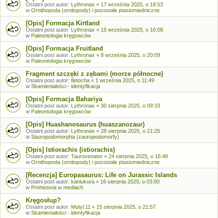
Ostatni post autor:
Lythronax
«
17 września 2025, o 18:53
w
Ornithopoda (ornitopody) i pozostałe ptasiomiedniczne
[Opis] Formacja Kirtland
Ostatni post autor:
Lythronax
«
15 września 2025, o 16:08
w
Paleontologia kręgowców
[Opis] Formacja Fruitland
Ostatni post autor:
Lythronax
«
8 września 2025, o 20:09
w
Paleontologia kręgowców
Fragment szczęki z zębami (morze północne)
Ostatni post autor:
tletocha
«
1 września 2025, o 11:49
w
Skamieniałości - identyfikacja
[Opis] Formacja Bahariya
Ostatni post autor:
Lythronax
«
30 sierpnia 2025, o 09:33
w
Paleontologia kręgowców
[Opis] Huashanosaurus (huaszanozaur)
Ostatni post autor:
Lythronax
«
28 sierpnia 2025, o 21:25
w
Sauropodomorpha (zauropodomorfy)
[Opis] Istiorachis (istiorachis)
Ostatni post autor:
Taurovenator
«
24 sierpnia 2025, o 16:48
w
Ornithopoda (ornitopody) i pozostałe ptasiomiedniczne
[Recenzja] Europasaurus: Life on Jurassic Islands
Ostatni post autor:
kaniukura
«
16 sierpnia 2025, o 03:00
w
Prehistoria w mediach
Kręgosłup?
Ostatni post autor:
Motyl.11
«
15 sierpnia 2025, o 21:57
w
Skamieniałości - identyfikacja