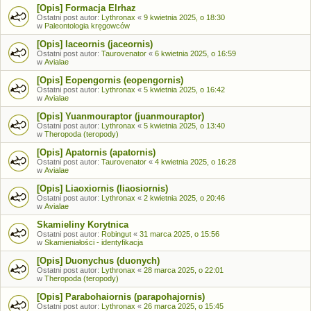
[Opis] Formacja Elrhaz
Ostatni post autor:
Lythronax
«
9 kwietnia 2025, o 18:30
w
Paleontologia kręgowców
[Opis] Iaceornis (jaceornis)
Ostatni post autor:
Taurovenator
«
6 kwietnia 2025, o 16:59
w
Avialae
[Opis] Eopengornis (eopengornis)
Ostatni post autor:
Lythronax
«
5 kwietnia 2025, o 16:42
w
Avialae
[Opis] Yuanmouraptor (juanmouraptor)
Ostatni post autor:
Lythronax
«
5 kwietnia 2025, o 13:40
w
Theropoda (teropody)
[Opis] Apatornis (apatornis)
Ostatni post autor:
Taurovenator
«
4 kwietnia 2025, o 16:28
w
Avialae
[Opis] Liaoxiornis (liaosiornis)
Ostatni post autor:
Lythronax
«
2 kwietnia 2025, o 20:46
w
Avialae
Skamieliny Korytnica
Ostatni post autor:
Robingut
«
31 marca 2025, o 15:56
w
Skamieniałości - identyfikacja
[Opis] Duonychus (duonych)
Ostatni post autor:
Lythronax
«
28 marca 2025, o 22:01
w
Theropoda (teropody)
[Opis] Parabohaiornis (parapohajornis)
Ostatni post autor:
Lythronax
«
26 marca 2025, o 15:45