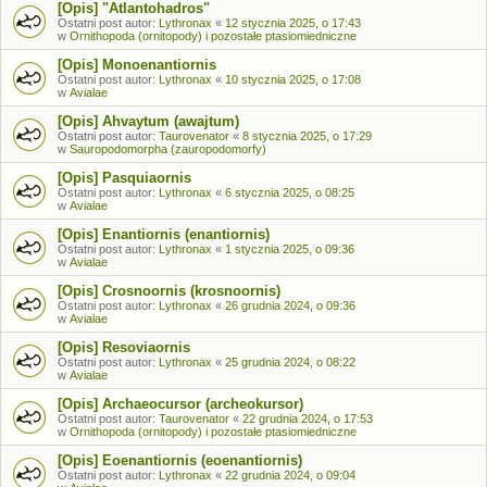
[Opis] "Atlantohadros"
Ostatni post autor:
Lythronax
«
12 stycznia 2025, o 17:43
w
Ornithopoda (ornitopody) i pozostałe ptasiomiedniczne
[Opis] Monoenantiornis
Ostatni post autor:
Lythronax
«
10 stycznia 2025, o 17:08
w
Avialae
[Opis] Ahvaytum (awajtum)
Ostatni post autor:
Taurovenator
«
8 stycznia 2025, o 17:29
w
Sauropodomorpha (zauropodomorfy)
[Opis] Pasquiaornis
Ostatni post autor:
Lythronax
«
6 stycznia 2025, o 08:25
w
Avialae
[Opis] Enantiornis (enantiornis)
Ostatni post autor:
Lythronax
«
1 stycznia 2025, o 09:36
w
Avialae
[Opis] Crosnoornis (krosnoornis)
Ostatni post autor:
Lythronax
«
26 grudnia 2024, o 09:36
w
Avialae
[Opis] Resoviaornis
Ostatni post autor:
Lythronax
«
25 grudnia 2024, o 08:22
w
Avialae
[Opis] Archaeocursor (archeokursor)
Ostatni post autor:
Taurovenator
«
22 grudnia 2024, o 17:53
w
Ornithopoda (ornitopody) i pozostałe ptasiomiedniczne
[Opis] Eoenantiornis (eoenantiornis)
Ostatni post autor:
Lythronax
«
22 grudnia 2024, o 09:04