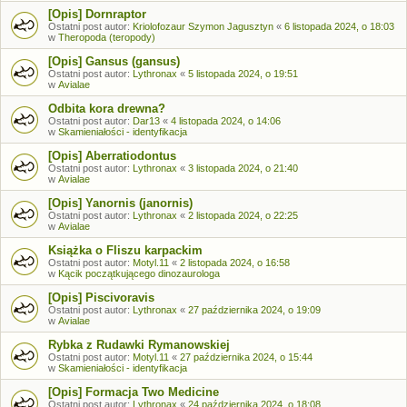
[Opis] Dornraptor
Ostatni post autor:
Kriolofozaur Szymon Jagusztyn
«
6 listopada 2024, o 18:03
w
Theropoda (teropody)
[Opis] Gansus (gansus)
Ostatni post autor:
Lythronax
«
5 listopada 2024, o 19:51
w
Avialae
Odbita kora drewna?
Ostatni post autor:
Dar13
«
4 listopada 2024, o 14:06
w
Skamieniałości - identyfikacja
[Opis] Aberratiodontus
Ostatni post autor:
Lythronax
«
3 listopada 2024, o 21:40
w
Avialae
[Opis] Yanornis (janornis)
Ostatni post autor:
Lythronax
«
2 listopada 2024, o 22:25
w
Avialae
Książka o Fliszu karpackim
Ostatni post autor:
Motyl.11
«
2 listopada 2024, o 16:58
w
Kącik początkującego dinozaurologa
[Opis] Piscivoravis
Ostatni post autor:
Lythronax
«
27 października 2024, o 19:09
w
Avialae
Rybka z Rudawki Rymanowskiej
Ostatni post autor:
Motyl.11
«
27 października 2024, o 15:44
w
Skamieniałości - identyfikacja
[Opis] Formacja Two Medicine
Ostatni post autor:
Lythronax
«
24 października 2024, o 18:08