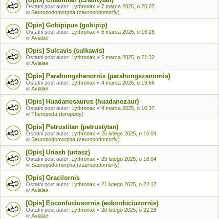
Ostatni post autor:
Lythronax
«
7 marca 2025, o 20:27
w
Sauropodomorpha (zauropodomorfy)
[Opis] Gobipipus (gobipip)
Ostatni post autor:
Lythronax
«
6 marca 2025, o 16:26
w
Avialae
[Opis] Sulcavis (sulkawis)
Ostatni post autor:
Lythronax
«
5 marca 2025, o 21:32
w
Avialae
[Opis] Parahongshanornis (parahongszanornis)
Ostatni post autor:
Lythronax
«
4 marca 2025, o 19:56
w
Avialae
[Opis] Huadanosaurus (huadanozaur)
Ostatni post autor:
Lythronax
«
4 marca 2025, o 10:37
w
Theropoda (teropody)
[Opis] Petrustitan (petrustytan)
Ostatni post autor:
Lythronax
«
25 lutego 2025, o 16:04
w
Sauropodomorpha (zauropodomorfy)
[Opis] Uriash (uriasz)
Ostatni post autor:
Lythronax
«
25 lutego 2025, o 16:04
w
Sauropodomorpha (zauropodomorfy)
[Opis] Gracilornis
Ostatni post autor:
Lythronax
«
21 lutego 2025, o 22:17
w
Avialae
[Opis] Eoconfuciusornis (eokonfuciuzornis)
Ostatni post autor:
Lythronax
«
20 lutego 2025, o 22:28
w
Avialae