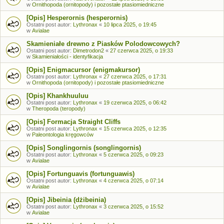
w
Ornithopoda (ornitopody) i pozostałe ptasiomiedniczne
[Opis] Hesperornis (hesperornis)
Ostatni post autor:
Lythronax
«
10 lipca 2025, o 19:45
w
Avialae
Skamieniałe drewno z Piasków Polodowcowych?
Ostatni post autor:
Dimetrodon2
«
27 czerwca 2025, o 19:33
w
Skamieniałości - identyfikacja
[Opis] Enigmacursor (enigmakursor)
Ostatni post autor:
Lythronax
«
27 czerwca 2025, o 17:31
w
Ornithopoda (ornitopody) i pozostałe ptasiomiedniczne
[Opis] Khankhuuluu
Ostatni post autor:
Lythronax
«
19 czerwca 2025, o 06:42
w
Theropoda (teropody)
[Opis] Formacja Straight Cliffs
Ostatni post autor:
Lythronax
«
15 czerwca 2025, o 12:35
w
Paleontologia kręgowców
[Opis] Songlingornis (songlingornis)
Ostatni post autor:
Lythronax
«
5 czerwca 2025, o 09:23
w
Avialae
[Opis] Fortunguavis (fortunguawis)
Ostatni post autor:
Lythronax
«
4 czerwca 2025, o 07:14
w
Avialae
[Opis] Jibeinia (dżibeinia)
Ostatni post autor:
Lythronax
«
3 czerwca 2025, o 15:52
w
Avialae