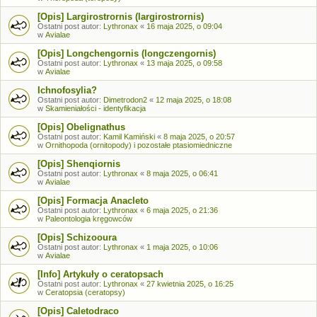
[Opis] Largirostrornis (largirostrornis)
Ostatni post autor:
Lythronax
«
16 maja 2025, o 09:04
w
Avialae
[Opis] Longchengornis (longczengornis)
Ostatni post autor:
Lythronax
«
13 maja 2025, o 09:58
w
Avialae
Ichnofosylia?
Ostatni post autor:
Dimetrodon2
«
12 maja 2025, o 18:08
w
Skamieniałości - identyfikacja
[Opis] Obelignathus
Ostatni post autor:
Kamil Kamiński
«
8 maja 2025, o 20:57
w
Ornithopoda (ornitopody) i pozostałe ptasiomiedniczne
[Opis] Shenqiornis
Ostatni post autor:
Lythronax
«
8 maja 2025, o 06:41
w
Avialae
[Opis] Formacja Anacleto
Ostatni post autor:
Lythronax
«
6 maja 2025, o 21:36
w
Paleontologia kręgowców
[Opis] Schizooura
Ostatni post autor:
Lythronax
«
1 maja 2025, o 10:06
w
Avialae
[Info] Artykuły o ceratopsach
Ostatni post autor:
Lythronax
«
27 kwietnia 2025, o 16:25
w
Ceratopsia (ceratopsy)
[Opis] Caletodraco