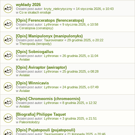
wykłady 2026
Ostatni post autor:
kryty_niekrytyczny
«
14 stycznia 2026, o 10:43
w
Co w skałach eroduje
[Opis] Ferenceratops (ferenceratops)
Ostatni post autor:
Lythronax
«
9 stycznia 2026, o 10:58
w
Ceratopsia (ceratopsy)
[Opis] Manipulonyx (manipulonyks)
Ostatni post autor:
Taurovenator
«
29 grudnia 2025, o 20:22
w
Theropoda (teropody)
[Opis] Sobniogallus
Ostatni post autor:
Lythronax
«
26 grudnia 2025, o 11:04
w
Avialae
[Opis] Aviraptor (awiraptor)
Ostatni post autor:
Lythronax
«
25 grudnia 2025, o 08:28
w
Avialae
[Opis] Winnicavis
Ostatni post autor:
Lythronax
«
24 grudnia 2025, o 07:49
w
Avialae
[Opis] Chromeornis (chromeornis)
Ostatni post autor:
Lythronax
«
8 grudnia 2025, o 12:32
w
Avialae
[Biografia] Philippe Taquet
Ostatni post autor:
Lythronax
«
3 grudnia 2025, o 21:51
w
Paleontolodzy
[Opis] Pujatopouli (pujatopouli)
Ostatni post autor:
Taurovenator
«
21 listopada 2025, o 20:46