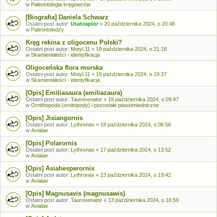
w
Paleontologia kręgowców
[Biografia] Daniela Schwarz
Ostatni post autor:
Utahraptor
«
20 października 2024, o 20:48
w
Paleontolodzy
Kręg rekina z oligocenu Polski?
Ostatni post autor:
Motyl.11
«
19 października 2024, o 21:18
w
Skamieniałości - identyfikacja
Oligoceńska flora morska
Ostatni post autor:
Motyl.11
«
19 października 2024, o 19:37
w
Skamieniałości - identyfikacja
[Opis] Emiliasaura (emiliazaura)
Ostatni post autor:
Taurovenator
«
19 października 2024, o 09:47
w
Ornithopoda (ornitopody) i pozostałe ptasiomiedniczne
[Opis] Jixiangornis
Ostatni post autor:
Lythronax
«
18 października 2024, o 06:56
w
Avialae
[Opis] Polarornis
Ostatni post autor:
Lythronax
«
17 października 2024, o 13:52
w
Avialae
[Opis] Asiahesperornis
Ostatni post autor:
Lythronax
«
13 października 2024, o 19:42
w
Avialae
[Opis] Magnusavis (magnusawis)
Ostatni post autor:
Taurovenator
«
13 października 2024, o 16:59
w
Avialae