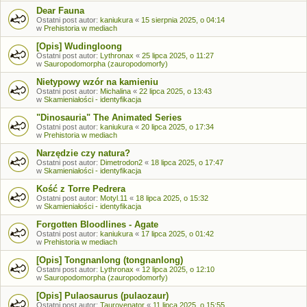
Dear Fauna
Ostatni post autor:
kaniukura
«
15 sierpnia 2025, o 04:14
w
Prehistoria w mediach
[Opis] Wudingloong
Ostatni post autor:
Lythronax
«
25 lipca 2025, o 11:27
w
Sauropodomorpha (zauropodomorfy)
Nietypowy wzór na kamieniu
Ostatni post autor:
Michalina
«
22 lipca 2025, o 13:43
w
Skamieniałości - identyfikacja
"Dinosauria" The Animated Series
Ostatni post autor:
kaniukura
«
20 lipca 2025, o 17:34
w
Prehistoria w mediach
Narzędzie czy natura?
Ostatni post autor:
Dimetrodon2
«
18 lipca 2025, o 17:47
w
Skamieniałości - identyfikacja
Kość z Torre Pedrera
Ostatni post autor:
Motyl.11
«
18 lipca 2025, o 15:32
w
Skamieniałości - identyfikacja
Forgotten Bloodlines - Agate
Ostatni post autor:
kaniukura
«
17 lipca 2025, o 01:42
w
Prehistoria w mediach
[Opis] Tongnanlong (tongnanlong)
Ostatni post autor:
Lythronax
«
12 lipca 2025, o 12:10
w
Sauropodomorpha (zauropodomorfy)
[Opis] Pulaosaurus (pulaozaur)
Ostatni post autor:
Taurovenator
«
11 lipca 2025, o 15:55