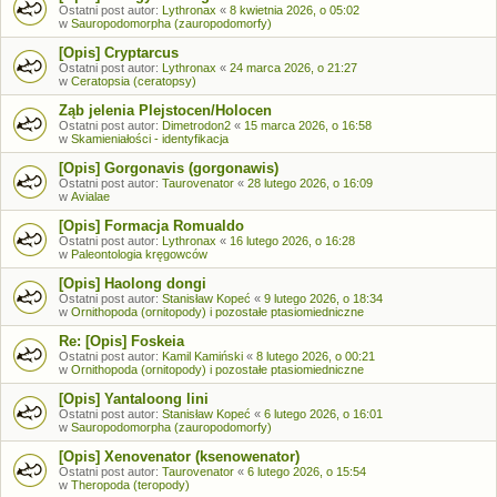
Ostatni post autor:
Lythronax
«
8 kwietnia 2026, o 05:02
w
Sauropodomorpha (zauropodomorfy)
[Opis] Cryptarcus
Ostatni post autor:
Lythronax
«
24 marca 2026, o 21:27
w
Ceratopsia (ceratopsy)
Ząb jelenia Plejstocen/Holocen
Ostatni post autor:
Dimetrodon2
«
15 marca 2026, o 16:58
w
Skamieniałości - identyfikacja
[Opis] Gorgonavis (gorgonawis)
Ostatni post autor:
Taurovenator
«
28 lutego 2026, o 16:09
w
Avialae
[Opis] Formacja Romualdo
Ostatni post autor:
Lythronax
«
16 lutego 2026, o 16:28
w
Paleontologia kręgowców
[Opis] Haolong dongi
Ostatni post autor:
Stanisław Kopeć
«
9 lutego 2026, o 18:34
w
Ornithopoda (ornitopody) i pozostałe ptasiomiedniczne
Re: [Opis] Foskeia
Ostatni post autor:
Kamil Kamiński
«
8 lutego 2026, o 00:21
w
Ornithopoda (ornitopody) i pozostałe ptasiomiedniczne
[Opis] Yantaloong lini
Ostatni post autor:
Stanisław Kopeć
«
6 lutego 2026, o 16:01
w
Sauropodomorpha (zauropodomorfy)
[Opis] Xenovenator (ksenowenator)
Ostatni post autor:
Taurovenator
«
6 lutego 2026, o 15:54
w
Theropoda (teropody)