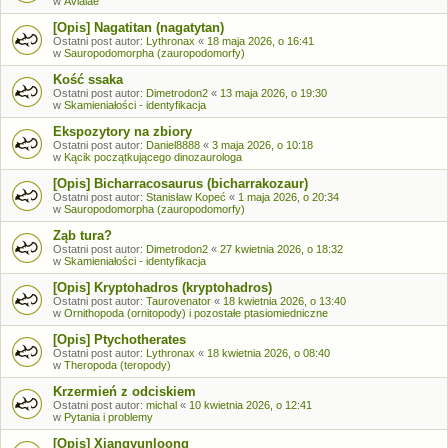
w
Avialae
[Opis] Nagatitan (nagatytan)
Ostatni post autor:
Lythronax
«
18 maja 2026, o 16:41
w
Sauropodomorpha (zauropodomorfy)
Kość ssaka
Ostatni post autor:
Dimetrodon2
«
13 maja 2026, o 19:30
w
Skamieniałości - identyfikacja
Ekspozytory na zbiory
Ostatni post autor:
Daniel8888
«
3 maja 2026, o 10:18
w
Kącik początkującego dinozaurologa
[Opis] Bicharracosaurus (bicharrakozaur)
Ostatni post autor:
Stanisław Kopeć
«
1 maja 2026, o 20:34
w
Sauropodomorpha (zauropodomorfy)
Ząb tura?
Ostatni post autor:
Dimetrodon2
«
27 kwietnia 2026, o 18:32
w
Skamieniałości - identyfikacja
[Opis] Kryptohadros (kryptohadros)
Ostatni post autor:
Taurovenator
«
18 kwietnia 2026, o 13:40
w
Ornithopoda (ornitopody) i pozostałe ptasiomiedniczne
[Opis] Ptychotherates
Ostatni post autor:
Lythronax
«
18 kwietnia 2026, o 08:40
w
Theropoda (teropody)
Krzermień z odciskiem
Ostatni post autor:
michal
«
10 kwietnia 2026, o 12:41
w
Pytania i problemy
[Opis] Xiangyunloong