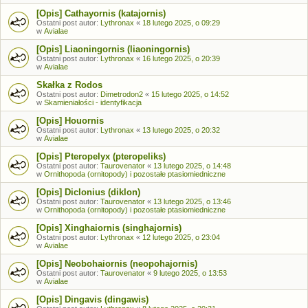
[Opis] Cathayornis (katajornis)
Ostatni post autor:
Lythronax
«
18 lutego 2025, o 09:29
w
Avialae
[Opis] Liaoningornis (liaoningornis)
Ostatni post autor:
Lythronax
«
16 lutego 2025, o 20:39
w
Avialae
Skałka z Rodos
Ostatni post autor:
Dimetrodon2
«
15 lutego 2025, o 14:52
w
Skamieniałości - identyfikacja
[Opis] Houornis
Ostatni post autor:
Lythronax
«
13 lutego 2025, o 20:32
w
Avialae
[Opis] Pteropelyx (pteropeliks)
Ostatni post autor:
Taurovenator
«
13 lutego 2025, o 14:48
w
Ornithopoda (ornitopody) i pozostałe ptasiomiedniczne
[Opis] Diclonius (diklon)
Ostatni post autor:
Taurovenator
«
13 lutego 2025, o 13:46
w
Ornithopoda (ornitopody) i pozostałe ptasiomiedniczne
[Opis] Xinghaiornis (singhajornis)
Ostatni post autor:
Lythronax
«
12 lutego 2025, o 23:04
w
Avialae
[Opis] Neobohaiornis (neopohajornis)
Ostatni post autor:
Taurovenator
«
9 lutego 2025, o 13:53
w
Avialae
[Opis] Dingavis (dingawis)