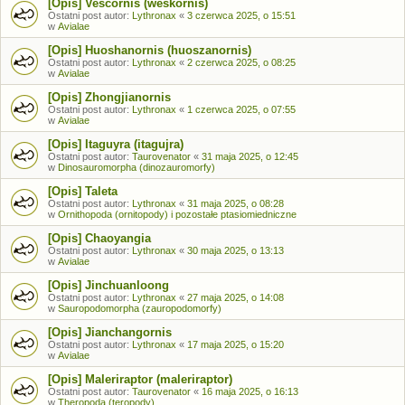
[Opis] Vescornis (weskornis)
Ostatni post autor:
Lythronax
«
3 czerwca 2025, o 15:51
w
Avialae
[Opis] Huoshanornis (huoszanornis)
Ostatni post autor:
Lythronax
«
2 czerwca 2025, o 08:25
w
Avialae
[Opis] Zhongjianornis
Ostatni post autor:
Lythronax
«
1 czerwca 2025, o 07:55
w
Avialae
[Opis] Itaguyra (itagujra)
Ostatni post autor:
Taurovenator
«
31 maja 2025, o 12:45
w
Dinosauromorpha (dinozauromorfy)
[Opis] Taleta
Ostatni post autor:
Lythronax
«
31 maja 2025, o 08:28
w
Ornithopoda (ornitopody) i pozostałe ptasiomiedniczne
[Opis] Chaoyangia
Ostatni post autor:
Lythronax
«
30 maja 2025, o 13:13
w
Avialae
[Opis] Jinchuanloong
Ostatni post autor:
Lythronax
«
27 maja 2025, o 14:08
w
Sauropodomorpha (zauropodomorfy)
[Opis] Jianchangornis
Ostatni post autor:
Lythronax
«
17 maja 2025, o 15:20
w
Avialae
[Opis] Maleriraptor (maleriraptor)
Ostatni post autor:
Taurovenator
«
16 maja 2025, o 16:13
w
Theropoda (teropody)