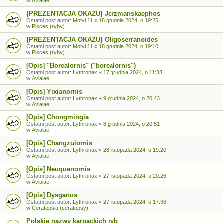
w
Avialae
{PREZENTACJA OKAZU} Jerzmanskaephos
Ostatni post autor:
Motyl.11
«
18 grudnia 2024, o 19:25
w
Pisces (ryby)
{PREZENTACJA OKAZU} Oligoserranoides
Ostatni post autor:
Motyl.11
«
18 grudnia 2024, o 19:10
w
Pisces (ryby)
[Opis] "Borealornis" ("borealornis")
Ostatni post autor:
Lythronax
«
17 grudnia 2024, o 11:33
w
Avialae
[Opis] Yixianornis
Ostatni post autor:
Lythronax
«
9 grudnia 2024, o 20:43
w
Avialae
[Opis] Chongmingia
Ostatni post autor:
Lythronax
«
8 grudnia 2024, o 20:51
w
Avialae
[Opis] Changzuiornis
Ostatni post autor:
Lythronax
«
28 listopada 2024, o 19:20
w
Avialae
[Opis] Neuquenornis
Ostatni post autor:
Lythronax
«
27 listopada 2024, o 20:26
w
Avialae
[Opis] Dysganus
Ostatni post autor:
Lythronax
«
27 listopada 2024, o 17:36
w
Ceratopsia (ceratopsy)
Polskie nazwy karpackich ryb