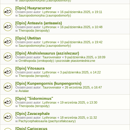
w
Sauropodomorpha (zauropodomorfy)
[Opis] Huayracursor
Ostatni post autor:
Lythronax
«
16 października 2025, o 19:11
w
Sauropodomorpha (zauropodomorfy)
[Opis] Anteavis (anteawis)
Ostatni post autor:
Lythronax
«
16 października 2025, o 10:48
w
Theropoda (teropody)
[Opis] Utetitan
Ostatni post autor:
Lythronax
«
10 października 2025, o 19:42
w
Sauropodomorpha (zauropodomorfy)
[Opis] Ahshislesaurus (aszislezaur)
Ostatni post autor:
Taurovenator
«
9 października 2025, o 18:09
w
Ornithopoda (ornitopody) i pozostałe ptasiomiedniczne
[Opis] Vitosaura
Ostatni post autor:
Lythronax
«
3 października 2025, o 14:22
w
Theropoda (teropody)
[Opis] Kunpengornis (kunpengornis)
Ostatni post autor:
Taurovenator
«
26 września 2025, o 16:47
w
Avialae
[Opis] "Sidormimus"
Ostatni post autor:
Lythronax
«
19 września 2025, o 13:30
w
Theropoda (teropody)
[Opis] Zavacephale
Ostatni post autor:
Lythronax
«
18 września 2025, o 11:32
w
Pachycephalosauria (pachycefalozaury)
[Opis] Cariocecus