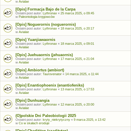
w
Avialae
[Opis] Formacja Bajo de la Carpa
Ostatni post autor:
Lythronax
«
25 marca 2025, o 09:45
w
Paleontologia kręgowców
[Opis] Noguerornis (noguerornis)
Ostatni post autor:
Lythronax
«
18 marca 2025, o 20:17
w
Avialae
[Opis] Yuanjiawaornis
Ostatni post autor:
Lythronax
«
18 marca 2025, o 09:01
w
Avialae
[Opis] Juehuaornis (jehuaornis)
Ostatni post autor:
Lythronax
«
17 marca 2025, o 21:04
w
Avialae
[Opis] Ambiortus (ambiort)
Ostatni post autor:
Taurovenator
«
14 marca 2025, o 11:44
w
Avialae
[Opis] Enantiophoenix (enantiofeniks)
Ostatni post autor:
Lythronax
«
13 marca 2025, o 17:53
w
Avialae
[Opis] Dunhuangia
Ostatni post autor:
Lythronax
«
12 marca 2025, o 20:00
w
Avialae
(O)polskie Dni Paleobiologii 2025
Ostatni post autor:
kryty_niekrytyczny
«
9 marca 2025, o 13:42
w
Co w skałach eroduje
[Opis] Chadititan (czaditytan)