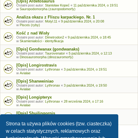
[Opis] Ardetosaurus
Ostatni post autor:
Stanisław Kopeć
«
11 października 2024, o 19:51
w
Sauropodomorpha (zauropodomorfy)
Analiza okazu z Fliszu karpackiego. Nr. 1
Ostatni post autor:
Motyl.11
«
9 października 2024, o 20:08
w
Pisces (ryby)
Kość z nad Wisły
Ostatni post autor:
Dimetrodon2
«
9 października 2024, o 18:45
w
Skamieniałości - identyfikacja
[Opis] Gondwanax (gondwanaks)
Ostatni post autor:
Taurovenator
«
5 października 2024, o 12:13
w
Dinosauromorpha (dinozauromorfy)
[Opis] Longirostravis
Ostatni post autor:
Lythronax
«
3 października 2024, o 19:51
w
Avialae
[Opis] Shanweiniao
Ostatni post autor:
Lythronax
«
3 października 2024, o 19:50
w
Avialae
[Opis] Longipteryx
Ostatni post autor:
Lythronax
«
28 września 2024, o 17:16
w
Avialae
[Opis] Shuilingornis
Ostatni post autor:
Lythronax
«
26 września 2024, o 17:53
w
Avialae
Strona ta używa plików cookies (tzw. ciasteczka)
w celach statystycznych, reklamowych oraz