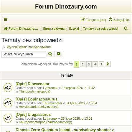
Forum Dinozaury.com
Zarejestruj się
Zaloguj się
S
Forum Dinozaury.com
Strona główna
Szukaj
Tematy bez odpowiedzi
z
Tematy bez odpowiedzi
u
Wyszukiwanie zaawansowane
k
Szukaj
Wyszukiwanie zaawansowane
a
1
j
Znaleziono więcej niż 1000 wyników
2
3
4
5
Następna
Tematy
[Opis] Dinevenator
Ostatni post autor:
Lythronax
«
7 sierpnia 2026, o 11:42
w
Theropoda (teropody)
[Opis] Eopinacosaurus
Ostatni post autor:
Taurovenator
«
31 lipca 2026, o 15:54
w
Ankylosauria (ankylozaury)
[Opis] Uragasaurus
Ostatni post autor:
Lythronax
«
26 lipca 2026, o 13:01
w
Sauropodomorpha (zauropodomorfy)
Dinosis Zero: Quantum Island - survivalowy shooter z