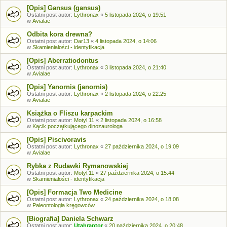
[Opis] Gansus (gansus)
Ostatni post autor:
Lythronax
«
5 listopada 2024, o 19:51
w
Avialae
Odbita kora drewna?
Ostatni post autor:
Dar13
«
4 listopada 2024, o 14:06
w
Skamieniałości - identyfikacja
[Opis] Aberratiodontus
Ostatni post autor:
Lythronax
«
3 listopada 2024, o 21:40
w
Avialae
[Opis] Yanornis (janornis)
Ostatni post autor:
Lythronax
«
2 listopada 2024, o 22:25
w
Avialae
Książka o Fliszu karpackim
Ostatni post autor:
Motyl.11
«
2 listopada 2024, o 16:58
w
Kącik początkującego dinozaurologa
[Opis] Piscivoravis
Ostatni post autor:
Lythronax
«
27 października 2024, o 19:09
w
Avialae
Rybka z Rudawki Rymanowskiej
Ostatni post autor:
Motyl.11
«
27 października 2024, o 15:44
w
Skamieniałości - identyfikacja
[Opis] Formacja Two Medicine
Ostatni post autor:
Lythronax
«
24 października 2024, o 18:08
w
Paleontologia kręgowców
[Biografia] Daniela Schwarz
Ostatni post autor:
Utahraptor
«
20 października 2024, o 20:48