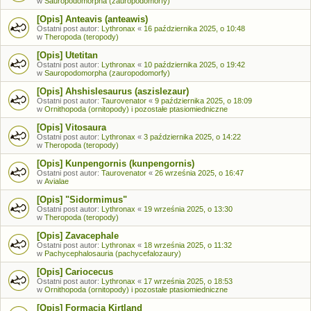
w
Sauropodomorpha (zauropodomorfy)
[Opis] Anteavis (anteawis)
Ostatni post autor:
Lythronax
«
16 października 2025, o 10:48
w
Theropoda (teropody)
[Opis] Utetitan
Ostatni post autor:
Lythronax
«
10 października 2025, o 19:42
w
Sauropodomorpha (zauropodomorfy)
[Opis] Ahshislesaurus (aszislezaur)
Ostatni post autor:
Taurovenator
«
9 października 2025, o 18:09
w
Ornithopoda (ornitopody) i pozostałe ptasiomiedniczne
[Opis] Vitosaura
Ostatni post autor:
Lythronax
«
3 października 2025, o 14:22
w
Theropoda (teropody)
[Opis] Kunpengornis (kunpengornis)
Ostatni post autor:
Taurovenator
«
26 września 2025, o 16:47
w
Avialae
[Opis] "Sidormimus"
Ostatni post autor:
Lythronax
«
19 września 2025, o 13:30
w
Theropoda (teropody)
[Opis] Zavacephale
Ostatni post autor:
Lythronax
«
18 września 2025, o 11:32
w
Pachycephalosauria (pachycefalozaury)
[Opis] Cariocecus
Ostatni post autor:
Lythronax
«
17 września 2025, o 18:53
w
Ornithopoda (ornitopody) i pozostałe ptasiomiedniczne
[Opis] Formacja Kirtland