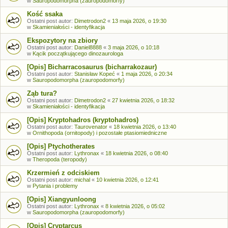
w
Sauropodomorpha (zauropodomorfy)
Kość ssaka
Ostatni post autor:
Dimetrodon2
«
13 maja 2026, o 19:30
w
Skamieniałości - identyfikacja
Ekspozytory na zbiory
Ostatni post autor:
Daniel8888
«
3 maja 2026, o 10:18
w
Kącik początkującego dinozaurologa
[Opis] Bicharracosaurus (bicharrakozaur)
Ostatni post autor:
Stanisław Kopeć
«
1 maja 2026, o 20:34
w
Sauropodomorpha (zauropodomorfy)
Ząb tura?
Ostatni post autor:
Dimetrodon2
«
27 kwietnia 2026, o 18:32
w
Skamieniałości - identyfikacja
[Opis] Kryptohadros (kryptohadros)
Ostatni post autor:
Taurovenator
«
18 kwietnia 2026, o 13:40
w
Ornithopoda (ornitopody) i pozostałe ptasiomiedniczne
[Opis] Ptychotherates
Ostatni post autor:
Lythronax
«
18 kwietnia 2026, o 08:40
w
Theropoda (teropody)
Krzermień z odciskiem
Ostatni post autor:
michal
«
10 kwietnia 2026, o 12:41
w
Pytania i problemy
[Opis] Xiangyunloong
Ostatni post autor:
Lythronax
«
8 kwietnia 2026, o 05:02
w
Sauropodomorpha (zauropodomorfy)
[Opis] Cryptarcus