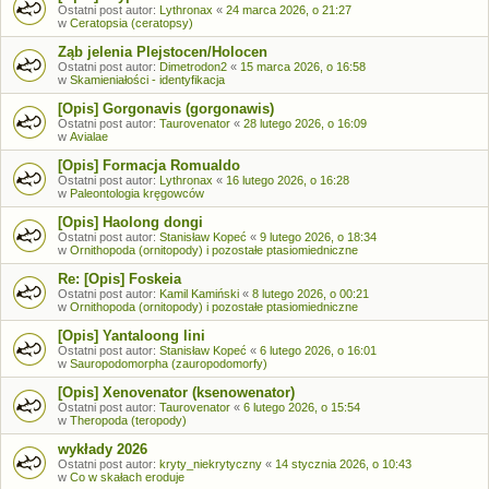
Ostatni post autor:
Lythronax
«
24 marca 2026, o 21:27
w
Ceratopsia (ceratopsy)
Ząb jelenia Plejstocen/Holocen
Ostatni post autor:
Dimetrodon2
«
15 marca 2026, o 16:58
w
Skamieniałości - identyfikacja
[Opis] Gorgonavis (gorgonawis)
Ostatni post autor:
Taurovenator
«
28 lutego 2026, o 16:09
w
Avialae
[Opis] Formacja Romualdo
Ostatni post autor:
Lythronax
«
16 lutego 2026, o 16:28
w
Paleontologia kręgowców
[Opis] Haolong dongi
Ostatni post autor:
Stanisław Kopeć
«
9 lutego 2026, o 18:34
w
Ornithopoda (ornitopody) i pozostałe ptasiomiedniczne
Re: [Opis] Foskeia
Ostatni post autor:
Kamil Kamiński
«
8 lutego 2026, o 00:21
w
Ornithopoda (ornitopody) i pozostałe ptasiomiedniczne
[Opis] Yantaloong lini
Ostatni post autor:
Stanisław Kopeć
«
6 lutego 2026, o 16:01
w
Sauropodomorpha (zauropodomorfy)
[Opis] Xenovenator (ksenowenator)
Ostatni post autor:
Taurovenator
«
6 lutego 2026, o 15:54
w
Theropoda (teropody)
wykłady 2026
Ostatni post autor:
kryty_niekrytyczny
«
14 stycznia 2026, o 10:43
w
Co w skałach eroduje