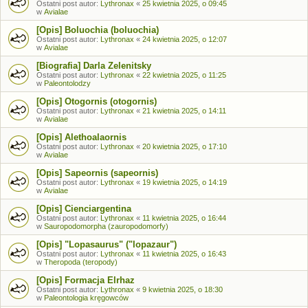
Ostatni post autor:
Lythronax
«
25 kwietnia 2025, o 09:45
w
Avialae
[Opis] Boluochia (boluochia)
Ostatni post autor:
Lythronax
«
24 kwietnia 2025, o 12:07
w
Avialae
[Biografia] Darla Zelenitsky
Ostatni post autor:
Lythronax
«
22 kwietnia 2025, o 11:25
w
Paleontolodzy
[Opis] Otogornis (otogornis)
Ostatni post autor:
Lythronax
«
21 kwietnia 2025, o 14:11
w
Avialae
[Opis] Alethoalaornis
Ostatni post autor:
Lythronax
«
20 kwietnia 2025, o 17:10
w
Avialae
[Opis] Sapeornis (sapeornis)
Ostatni post autor:
Lythronax
«
19 kwietnia 2025, o 14:19
w
Avialae
[Opis] Cienciargentina
Ostatni post autor:
Lythronax
«
11 kwietnia 2025, o 16:44
w
Sauropodomorpha (zauropodomorfy)
[Opis] "Lopasaurus" ("lopazaur")
Ostatni post autor:
Lythronax
«
11 kwietnia 2025, o 16:43
w
Theropoda (teropody)
[Opis] Formacja Elrhaz
Ostatni post autor:
Lythronax
«
9 kwietnia 2025, o 18:30
w
Paleontologia kręgowców