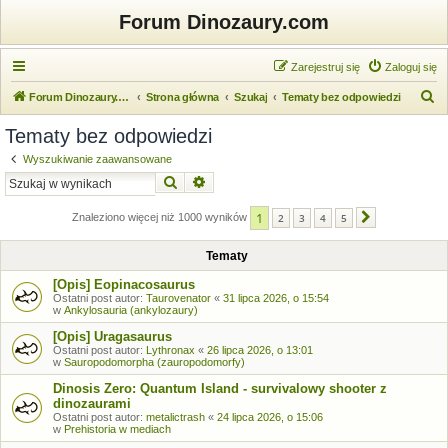
Forum Dinozaury.com
Zarejestruj się
Zaloguj się
S
Forum Dinozaury.com
Strona główna
Szukaj
Tematy bez odpowiedzi
z
Tematy bez odpowiedzi
u
Wyszukiwanie zaawansowane
k
Szukaj
Wyszukiwanie zaawansowane
a
1
j
Znaleziono więcej niż 1000 wyników
2
3
4
5
Następna
Tematy
[Opis] Eopinacosaurus
Ostatni post autor:
Taurovenator
«
31 lipca 2026, o 15:54
w
Ankylosauria (ankylozaury)
[Opis] Uragasaurus
Ostatni post autor:
Lythronax
«
26 lipca 2026, o 13:01
w
Sauropodomorpha (zauropodomorfy)
Dinosis Zero: Quantum Island - survivalowy shooter z
dinozaurami
Ostatni post autor:
metalictrash
«
24 lipca 2026, o 15:06
w
Prehistoria w mediach