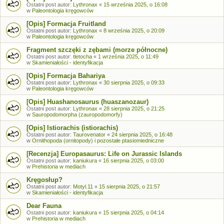
Ostatni post autor:
Lythronax
«
15 września 2025, o 16:08
w
Paleontologia kręgowców
[Opis] Formacja Fruitland
Ostatni post autor:
Lythronax
«
8 września 2025, o 20:09
w
Paleontologia kręgowców
Fragment szczęki z zębami (morze północne)
Ostatni post autor:
tletocha
«
1 września 2025, o 11:49
w
Skamieniałości - identyfikacja
[Opis] Formacja Bahariya
Ostatni post autor:
Lythronax
«
30 sierpnia 2025, o 09:33
w
Paleontologia kręgowców
[Opis] Huashanosaurus (huaszanozaur)
Ostatni post autor:
Lythronax
«
28 sierpnia 2025, o 21:25
w
Sauropodomorpha (zauropodomorfy)
[Opis] Istiorachis (istiorachis)
Ostatni post autor:
Taurovenator
«
24 sierpnia 2025, o 16:48
w
Ornithopoda (ornitopody) i pozostałe ptasiomiedniczne
[Recenzja] Europasaurus: Life on Jurassic Islands
Ostatni post autor:
kaniukura
«
16 sierpnia 2025, o 03:00
w
Prehistoria w mediach
Kręgosłup?
Ostatni post autor:
Motyl.11
«
15 sierpnia 2025, o 21:57
w
Skamieniałości - identyfikacja
Dear Fauna
Ostatni post autor:
kaniukura
«
15 sierpnia 2025, o 04:14
w
Prehistoria w mediach