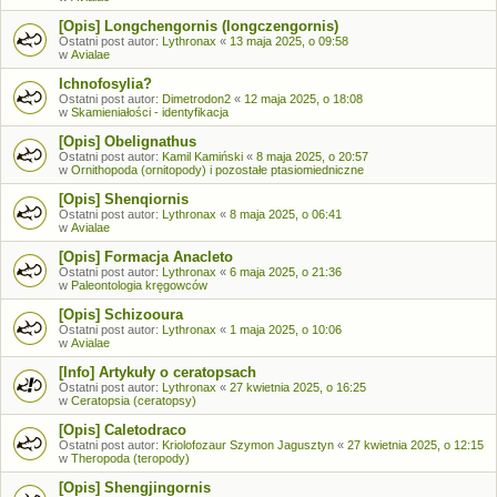
[Opis] Longchengornis (longczengornis)
Ostatni post autor:
Lythronax
«
13 maja 2025, o 09:58
w
Avialae
Ichnofosylia?
Ostatni post autor:
Dimetrodon2
«
12 maja 2025, o 18:08
w
Skamieniałości - identyfikacja
[Opis] Obelignathus
Ostatni post autor:
Kamil Kamiński
«
8 maja 2025, o 20:57
w
Ornithopoda (ornitopody) i pozostałe ptasiomiedniczne
[Opis] Shenqiornis
Ostatni post autor:
Lythronax
«
8 maja 2025, o 06:41
w
Avialae
[Opis] Formacja Anacleto
Ostatni post autor:
Lythronax
«
6 maja 2025, o 21:36
w
Paleontologia kręgowców
[Opis] Schizooura
Ostatni post autor:
Lythronax
«
1 maja 2025, o 10:06
w
Avialae
[Info] Artykuły o ceratopsach
Ostatni post autor:
Lythronax
«
27 kwietnia 2025, o 16:25
w
Ceratopsia (ceratopsy)
[Opis] Caletodraco
Ostatni post autor:
Kriolofozaur Szymon Jagusztyn
«
27 kwietnia 2025, o 12:15
w
Theropoda (teropody)
[Opis] Shengjingornis