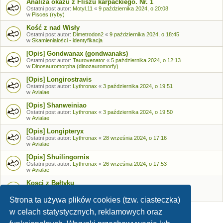
Analiza okazu z Fliszu karpackiego. Nr. 1
Ostatni post autor:
Motyl.11
«
9 października 2024, o 20:08
w
Pisces (ryby)
Kość z nad Wisły
Ostatni post autor:
Dimetrodon2
«
9 października 2024, o 18:45
w
Skamieniałości - identyfikacja
[Opis] Gondwanax (gondwanaks)
Ostatni post autor:
Taurovenator
«
5 października 2024, o 12:13
w
Dinosauromorpha (dinozauromorfy)
[Opis] Longirostravis
Ostatni post autor:
Lythronax
«
3 października 2024, o 19:51
w
Avialae
[Opis] Shanweiniao
Ostatni post autor:
Lythronax
«
3 października 2024, o 19:50
w
Avialae
[Opis] Longipteryx
Ostatni post autor:
Lythronax
«
28 września 2024, o 17:16
w
Avialae
[Opis] Shuilingornis
Ostatni post autor:
Lythronax
«
26 września 2024, o 17:53
w
Avialae
Kosci z Bałtyku
Ostatni post autor:
Bozia
«
26 września 2024, o 09:05
w
Skamieniałości - identyfikacja
Strona ta używa plików cookies (tzw. ciasteczka)
w celach statystycznych, reklamowych oraz