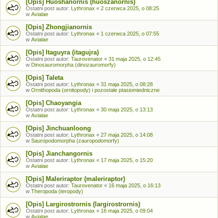
[Opis] Huoshanornis (huoszanornis)
Ostatni post autor:
Lythronax
«
2 czerwca 2025, o 08:25
w
Avialae
[Opis] Zhongjianornis
Ostatni post autor:
Lythronax
«
1 czerwca 2025, o 07:55
w
Avialae
[Opis] Itaguyra (itagujra)
Ostatni post autor:
Taurovenator
«
31 maja 2025, o 12:45
w
Dinosauromorpha (dinozauromorfy)
[Opis] Taleta
Ostatni post autor:
Lythronax
«
31 maja 2025, o 08:28
w
Ornithopoda (ornitopody) i pozostałe ptasiomiedniczne
[Opis] Chaoyangia
Ostatni post autor:
Lythronax
«
30 maja 2025, o 13:13
w
Avialae
[Opis] Jinchuanloong
Ostatni post autor:
Lythronax
«
27 maja 2025, o 14:08
w
Sauropodomorpha (zauropodomorfy)
[Opis] Jianchangornis
Ostatni post autor:
Lythronax
«
17 maja 2025, o 15:20
w
Avialae
[Opis] Maleriraptor (maleriraptor)
Ostatni post autor:
Taurovenator
«
16 maja 2025, o 16:13
w
Theropoda (teropody)
[Opis] Largirostrornis (largirostrornis)
Ostatni post autor:
Lythronax
«
16 maja 2025, o 09:04
w
Avialae