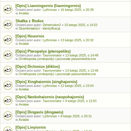
[Opis] Liaoningornis (liaoningornis)
Ostatni post autor:
Lythronax
«
16 lutego 2025, o 20:39
w
Avialae
Skałka z Rodos
Ostatni post autor:
Dimetrodon2
«
15 lutego 2025, o 14:52
w
Skamieniałości - identyfikacja
[Opis] Houornis
Ostatni post autor:
Lythronax
«
13 lutego 2025, o 20:32
w
Avialae
[Opis] Pteropelyx (pteropeliks)
Ostatni post autor:
Taurovenator
«
13 lutego 2025, o 14:48
w
Ornithopoda (ornitopody) i pozostałe ptasiomiedniczne
[Opis] Diclonius (diklon)
Ostatni post autor:
Taurovenator
«
13 lutego 2025, o 13:46
w
Ornithopoda (ornitopody) i pozostałe ptasiomiedniczne
[Opis] Xinghaiornis (singhajornis)
Ostatni post autor:
Lythronax
«
12 lutego 2025, o 23:04
w
Avialae
[Opis] Neobohaiornis (neopohajornis)
Ostatni post autor:
Taurovenator
«
9 lutego 2025, o 13:53
w
Avialae
[Opis] Dingavis (dingawis)
Ostatni post autor:
Lythronax
«
8 lutego 2025, o 20:31
w
Avialae
[Opis] Linyiornis