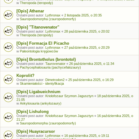
w
Theropoda (teropody)
[Opis] Athenar
Ostatni post autor:
Lythronax
«
2 listopada 2025, o 20:35
w
Sauropodomorpha (zauropodomorfy)
[Opis] "Titanovenator"
Ostatni post autor:
Lythronax
«
28 października 2025, o 20:02
w
Theropoda (teropody)
[Opis] Formacja El Picacho
Ostatni post autor:
Lythronax
«
27 października 2025, o 20:29
w
Paleontologia kręgowców
[Opis] Brontotholus (brontotol)
Ostatni post autor:
Taurovenator
«
26 października 2025, o 11:34
w
Pachycephalosauria (pachycefalozaury)
Koprolit?
Ostatni post autor:
Dimetrodon2
«
25 października 2025, o 16:29
w
Skamieniałości - identyfikacja
[Opis] Ligabueichnium
Ostatni post autor:
Kriolofozaur Szymon Jagusztyn
«
18 października 2025, o
21:05
w
Ankylosauria (ankylozaury)
[Opis] Lishulong
Ostatni post autor:
Kriolofozaur Szymon Jagusztyn
«
16 października 2025, o
21:27
w
Sauropodomorpha (zauropodomorfy)
[Opis] Huayracursor
Ostatni post autor:
Lythronax
«
16 października 2025, o 19:11