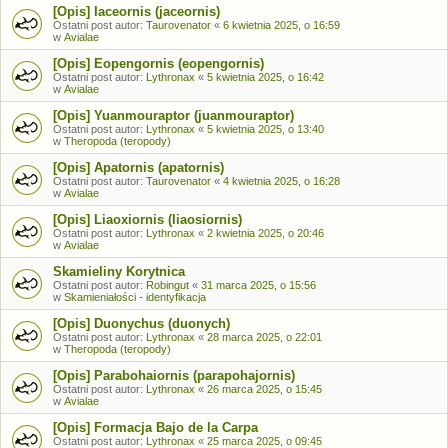
[Opis] Iaceornis (jaceornis)
Ostatni post autor:
Taurovenator
«
6 kwietnia 2025, o 16:59
w
Avialae
[Opis] Eopengornis (eopengornis)
Ostatni post autor:
Lythronax
«
5 kwietnia 2025, o 16:42
w
Avialae
[Opis] Yuanmouraptor (juanmouraptor)
Ostatni post autor:
Lythronax
«
5 kwietnia 2025, o 13:40
w
Theropoda (teropody)
[Opis] Apatornis (apatornis)
Ostatni post autor:
Taurovenator
«
4 kwietnia 2025, o 16:28
w
Avialae
[Opis] Liaoxiornis (liaosiornis)
Ostatni post autor:
Lythronax
«
2 kwietnia 2025, o 20:46
w
Avialae
Skamieliny Korytnica
Ostatni post autor:
Robingut
«
31 marca 2025, o 15:56
w
Skamieniałości - identyfikacja
[Opis] Duonychus (duonych)
Ostatni post autor:
Lythronax
«
28 marca 2025, o 22:01
w
Theropoda (teropody)
[Opis] Parabohaiornis (parapohajornis)
Ostatni post autor:
Lythronax
«
26 marca 2025, o 15:45
w
Avialae
[Opis] Formacja Bajo de la Carpa
Ostatni post autor:
Lythronax
«
25 marca 2025, o 09:45