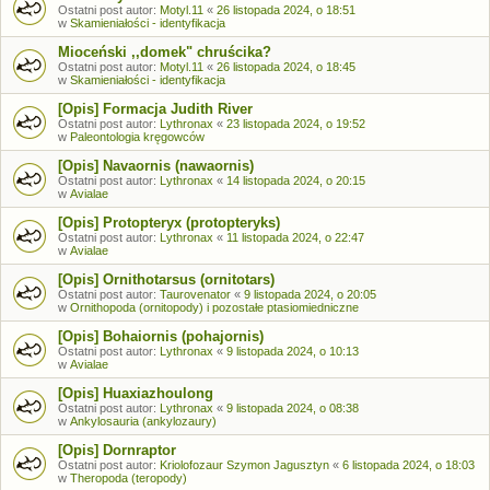
Ostatni post autor:
Motyl.11
«
26 listopada 2024, o 18:51
w
Skamieniałości - identyfikacja
Mioceński ,,domek" chruścika?
Ostatni post autor:
Motyl.11
«
26 listopada 2024, o 18:45
w
Skamieniałości - identyfikacja
[Opis] Formacja Judith River
Ostatni post autor:
Lythronax
«
23 listopada 2024, o 19:52
w
Paleontologia kręgowców
[Opis] Navaornis (nawaornis)
Ostatni post autor:
Lythronax
«
14 listopada 2024, o 20:15
w
Avialae
[Opis] Protopteryx (protopteryks)
Ostatni post autor:
Lythronax
«
11 listopada 2024, o 22:47
w
Avialae
[Opis] Ornithotarsus (ornitotars)
Ostatni post autor:
Taurovenator
«
9 listopada 2024, o 20:05
w
Ornithopoda (ornitopody) i pozostałe ptasiomiedniczne
[Opis] Bohaiornis (pohajornis)
Ostatni post autor:
Lythronax
«
9 listopada 2024, o 10:13
w
Avialae
[Opis] Huaxiazhoulong
Ostatni post autor:
Lythronax
«
9 listopada 2024, o 08:38
w
Ankylosauria (ankylozaury)
[Opis] Dornraptor
Ostatni post autor:
Kriolofozaur Szymon Jagusztyn
«
6 listopada 2024, o 18:03
w
Theropoda (teropody)