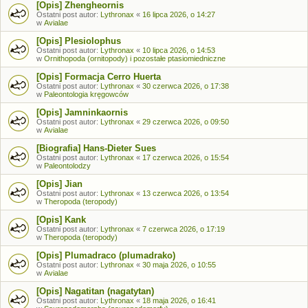
[Opis] Zhengheornis
Ostatni post autor:
Lythronax
«
16 lipca 2026, o 14:27
w
Avialae
[Opis] Plesiolophus
Ostatni post autor:
Lythronax
«
10 lipca 2026, o 14:53
w
Ornithopoda (ornitopody) i pozostałe ptasiomiedniczne
[Opis] Formacja Cerro Huerta
Ostatni post autor:
Lythronax
«
30 czerwca 2026, o 17:38
w
Paleontologia kręgowców
[Opis] Jamninkaornis
Ostatni post autor:
Lythronax
«
29 czerwca 2026, o 09:50
w
Avialae
[Biografia] Hans-Dieter Sues
Ostatni post autor:
Lythronax
«
17 czerwca 2026, o 15:54
w
Paleontolodzy
[Opis] Jian
Ostatni post autor:
Lythronax
«
13 czerwca 2026, o 13:54
w
Theropoda (teropody)
[Opis] Kank
Ostatni post autor:
Lythronax
«
7 czerwca 2026, o 17:19
w
Theropoda (teropody)
[Opis] Plumadraco (plumadrako)
Ostatni post autor:
Lythronax
«
30 maja 2026, o 10:55
w
Avialae
[Opis] Nagatitan (nagatytan)
Ostatni post autor:
Lythronax
«
18 maja 2026, o 16:41