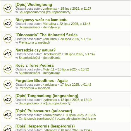
[Opis] Wudingloong
Ostatni post autor:
Lythronax
«
25 lipca 2025, o 11:27
w
Sauropodomorpha (zauropodomorfy)
Nietypowy wzór na kamieniu
Ostatni post autor:
Michalina
«
22 lipca 2025, o 13:43
w
Skamieniałości - identyfikacja
"Dinosauria" The Animated Series
Ostatni post autor:
kaniukura
«
20 lipca 2025, o 17:34
w
Prehistoria w mediach
Narzędzie czy natura?
Ostatni post autor:
Dimetrodon2
«
18 lipca 2025, o 17:47
w
Skamieniałości - identyfikacja
Kość z Torre Pedrera
Ostatni post autor:
Motyl.11
«
18 lipca 2025, o 15:32
w
Skamieniałości - identyfikacja
Forgotten Bloodlines - Agate
Ostatni post autor:
kaniukura
«
17 lipca 2025, o 01:42
w
Prehistoria w mediach
[Opis] Tongnanlong (tongnanlong)
Ostatni post autor:
Lythronax
«
12 lipca 2025, o 12:10
w
Sauropodomorpha (zauropodomorfy)
[Opis] Pulaosaurus (pulaozaur)
Ostatni post autor:
Taurovenator
«
11 lipca 2025, o 15:55
w
Ornithopoda (ornitopody) i pozostałe ptasiomiedniczne
[Opis] Hesperornis (hesperornis)
Ostatni post autor:
Lythronax
«
10 lipca 2025, o 19:45