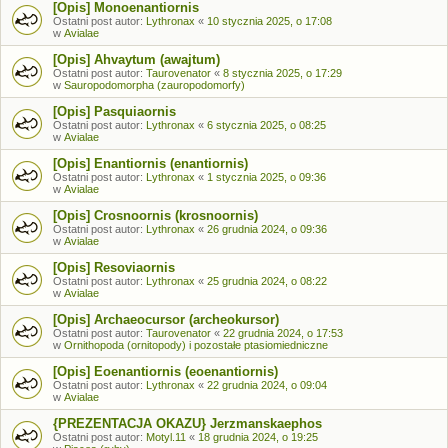
[Opis] Monoenantiornis
Ostatni post autor:
Lythronax
«
10 stycznia 2025, o 17:08
w
Avialae
[Opis] Ahvaytum (awajtum)
Ostatni post autor:
Taurovenator
«
8 stycznia 2025, o 17:29
w
Sauropodomorpha (zauropodomorfy)
[Opis] Pasquiaornis
Ostatni post autor:
Lythronax
«
6 stycznia 2025, o 08:25
w
Avialae
[Opis] Enantiornis (enantiornis)
Ostatni post autor:
Lythronax
«
1 stycznia 2025, o 09:36
w
Avialae
[Opis] Crosnoornis (krosnoornis)
Ostatni post autor:
Lythronax
«
26 grudnia 2024, o 09:36
w
Avialae
[Opis] Resoviaornis
Ostatni post autor:
Lythronax
«
25 grudnia 2024, o 08:22
w
Avialae
[Opis] Archaeocursor (archeokursor)
Ostatni post autor:
Taurovenator
«
22 grudnia 2024, o 17:53
w
Ornithopoda (ornitopody) i pozostałe ptasiomiedniczne
[Opis] Eoenantiornis (eoenantiornis)
Ostatni post autor:
Lythronax
«
22 grudnia 2024, o 09:04
w
Avialae
{PREZENTACJA OKAZU} Jerzmanskaephos
Ostatni post autor:
Motyl.11
«
18 grudnia 2024, o 19:25