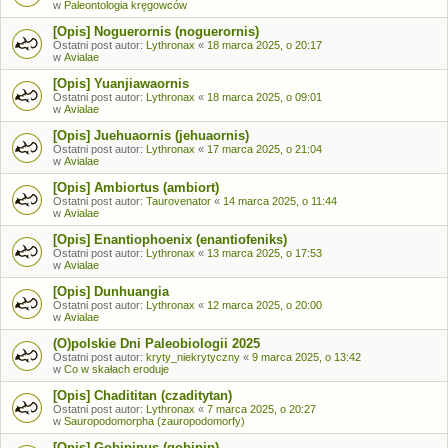
w
Paleontologia kręgowców
[Opis] Noguerornis (noguerornis)
Ostatni post autor:
Lythronax
«
18 marca 2025, o 20:17
w
Avialae
[Opis] Yuanjiawaornis
Ostatni post autor:
Lythronax
«
18 marca 2025, o 09:01
w
Avialae
[Opis] Juehuaornis (jehuaornis)
Ostatni post autor:
Lythronax
«
17 marca 2025, o 21:04
w
Avialae
[Opis] Ambiortus (ambiort)
Ostatni post autor:
Taurovenator
«
14 marca 2025, o 11:44
w
Avialae
[Opis] Enantiophoenix (enantiofeniks)
Ostatni post autor:
Lythronax
«
13 marca 2025, o 17:53
w
Avialae
[Opis] Dunhuangia
Ostatni post autor:
Lythronax
«
12 marca 2025, o 20:00
w
Avialae
(O)polskie Dni Paleobiologii 2025
Ostatni post autor:
kryty_niekrytyczny
«
9 marca 2025, o 13:42
w
Co w skałach eroduje
[Opis] Chadititan (czaditytan)
Ostatni post autor:
Lythronax
«
7 marca 2025, o 20:27
w
Sauropodomorpha (zauropodomorfy)
[Opis] Gobipipus (gobipip)