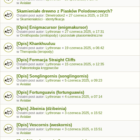
w
Avialae
Skamieniałe drewno z Piasków Polodowcowych?
Ostatni post autor:
Dimetrodon2
«
27 czerwca 2025, o 19:33
w
Skamieniałości - identyfikacja
[Opis] Enigmacursor (enigmakursor)
Ostatni post autor:
Lythronax
«
27 czerwca 2025, o 17:31
w
Ornithopoda (ornitopody) i pozostałe ptasiomiedniczne
[Opis] Khankhuuluu
Ostatni post autor:
Lythronax
«
19 czerwca 2025, o 06:42
w
Theropoda (teropody)
[Opis] Formacja Straight Cliffs
Ostatni post autor:
Lythronax
«
15 czerwca 2025, o 12:35
w
Paleontologia kręgowców
[Opis] Songlingornis (songlingornis)
Ostatni post autor:
Lythronax
«
5 czerwca 2025, o 09:23
w
Avialae
[Opis] Fortunguavis (fortunguawis)
Ostatni post autor:
Lythronax
«
4 czerwca 2025, o 07:14
w
Avialae
[Opis] Jibeinia (dżibeinia)
Ostatni post autor:
Lythronax
«
3 czerwca 2025, o 15:52
w
Avialae
[Opis] Vescornis (weskornis)
Ostatni post autor:
Lythronax
«
3 czerwca 2025, o 15:51
w
Avialae