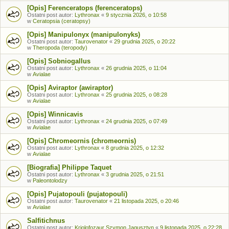
[Opis] Ferenceratops (ferenceratops)
Ostatni post autor:
Lythronax
«
9 stycznia 2026, o 10:58
w
Ceratopsia (ceratopsy)
[Opis] Manipulonyx (manipulonyks)
Ostatni post autor:
Taurovenator
«
29 grudnia 2025, o 20:22
w
Theropoda (teropody)
[Opis] Sobniogallus
Ostatni post autor:
Lythronax
«
26 grudnia 2025, o 11:04
w
Avialae
[Opis] Aviraptor (awiraptor)
Ostatni post autor:
Lythronax
«
25 grudnia 2025, o 08:28
w
Avialae
[Opis] Winnicavis
Ostatni post autor:
Lythronax
«
24 grudnia 2025, o 07:49
w
Avialae
[Opis] Chromeornis (chromeornis)
Ostatni post autor:
Lythronax
«
8 grudnia 2025, o 12:32
w
Avialae
[Biografia] Philippe Taquet
Ostatni post autor:
Lythronax
«
3 grudnia 2025, o 21:51
w
Paleontolodzy
[Opis] Pujatopouli (pujatopouli)
Ostatni post autor:
Taurovenator
«
21 listopada 2025, o 20:46
w
Avialae
Salfitichnus
Ostatni post autor:
Kriolofozaur Szymon Jagusztyn
«
9 listopada 2025, o 22:28