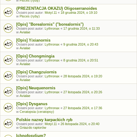
w
Pisces (ryby)
{PREZENTACJA OKAZU} Oligoserranoides
Ostatni post autor:
Motyl.11
«
18 grudnia 2024, o 19:10
w
Pisces (ryby)
[Opis] "Borealornis" ("borealornis")
Ostatni post autor:
Lythronax
«
17 grudnia 2024, o 11:33
w
Avialae
[Opis] Yixianornis
Ostatni post autor:
Lythronax
«
9 grudnia 2024, o 20:43
w
Avialae
[Opis] Chongmingia
Ostatni post autor:
Lythronax
«
8 grudnia 2024, o 20:51
w
Avialae
[Opis] Changzuiornis
Ostatni post autor:
Lythronax
«
28 listopada 2024, o 19:20
w
Avialae
[Opis] Neuquenornis
Ostatni post autor:
Lythronax
«
27 listopada 2024, o 20:26
w
Avialae
[Opis] Dysganus
Ostatni post autor:
Lythronax
«
27 listopada 2024, o 17:36
w
Ceratopsia (ceratopsy)
Polskie nazwy karpackich ryb
Ostatni post autor:
Motyl.11
«
26 listopada 2024, o 20:40
w
Gniazdo raptorów
Ichnofosylium?