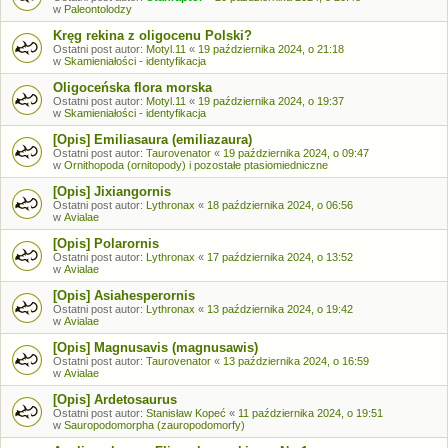
w
Paleontolodzy
Kręg rekina z oligocenu Polski?
Ostatni post autor:
Motyl.11
«
19 października 2024, o 21:18
w
Skamieniałości - identyfikacja
Oligoceńska flora morska
Ostatni post autor:
Motyl.11
«
19 października 2024, o 19:37
w
Skamieniałości - identyfikacja
[Opis] Emiliasaura (emiliazaura)
Ostatni post autor:
Taurovenator
«
19 października 2024, o 09:47
w
Ornithopoda (ornitopody) i pozostałe ptasiomiedniczne
[Opis] Jixiangornis
Ostatni post autor:
Lythronax
«
18 października 2024, o 06:56
w
Avialae
[Opis] Polarornis
Ostatni post autor:
Lythronax
«
17 października 2024, o 13:52
w
Avialae
[Opis] Asiahesperornis
Ostatni post autor:
Lythronax
«
13 października 2024, o 19:42
w
Avialae
[Opis] Magnusavis (magnusawis)
Ostatni post autor:
Taurovenator
«
13 października 2024, o 16:59
w
Avialae
[Opis] Ardetosaurus
Ostatni post autor:
Stanisław Kopeć
«
11 października 2024, o 19:51
w
Sauropodomorpha (zauropodomorfy)